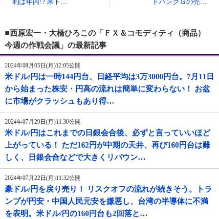
利は年内!? 米ド…
トバンクＧの売…
■西原宏一・大橋ひろこの「ＦＸ＆コモディティ（商品）
今週の作戦会議」の最新記事
2024年08月05日(月)12:05公開
米ドル/円は一時144円台、日経平均は3万3000円台。7月11日
から始まった株安・円高の流れは簡単に変わらない！ お盆
に市場がクラッシュもあり得…
2024年07月29日(月)11:30公開
米ドル/円はこれまでの日銀会合後、必ずと言っていいほど
上がっている！ ただ162円が中期の天井、再び160円台は難
しく、日銀会合などで大きくリバウン…
2024年07月22日(月)11:32公開
豪ドル/円を戻り売り！ リスクオフの流れが続きそう。トラ
ンプが円安・中国人民元安を嫌悪し、台湾の半導体に不満
を表明。米ドル/円の160円台も2回落と…