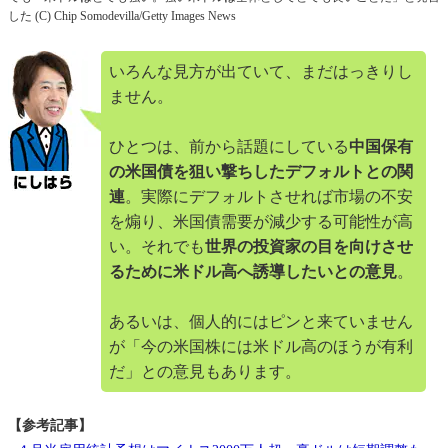
した (C) Chip Somodevilla/Getty Images News
いろんな見方が出ていて、まだはっきりし
ません。
ひとつは、前から話題にしている
中国保有
の米国債を狙い撃ちしたデフォルトとの関
連
。実際にデフォルトさせれば市場の不安
を煽り、米国債需要が減少する可能性が高
い。それでも
世界の投資家の目を向けさせ
るために米ドル高へ誘導したいとの意見
。
あるいは、個人的にはピンと来ていません
が「今の米国株には米ドル高のほうが有利
だ」との意見もあります。
【参考記事】