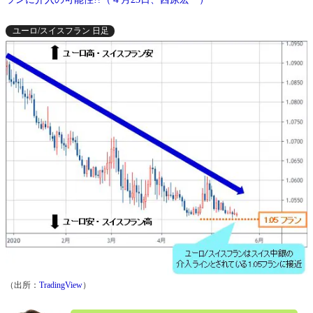
ユーロ/スイスフラン 日足
（出所：
TradingView
）