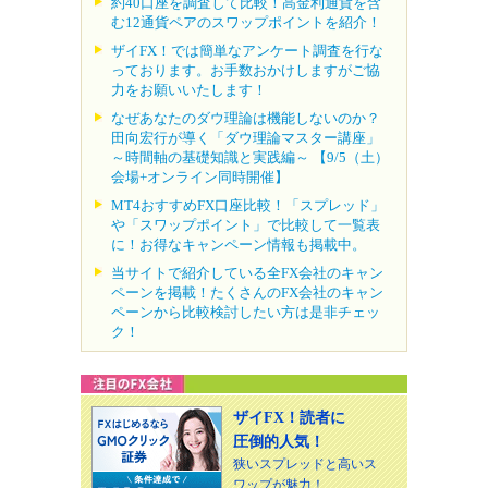
約40口座を調査して比較！高金利通貨を含
む12通貨ペアのスワップポイントを紹介！
ザイFX！では簡単なアンケート調査を行な
っております。お手数おかけしますがご協
力をお願いいたします！
なぜあなたのダウ理論は機能しないのか？
田向宏行が導く「ダウ理論マスター講座」
～時間軸の基礎知識と実践編～ 【9/5（土）
会場+オンライン同時開催】
MT4おすすめFX口座比較！「スプレッド」
や「スワップポイント」で比較して一覧表
に！お得なキャンペーン情報も掲載中。
当サイトで紹介している全FX会社のキャン
ペーンを掲載！たくさんのFX会社のキャン
ペーンから比較検討したい方は是非チェッ
ク！
ザイFX！読者に
圧倒的人気！
狭いスプレッドと高いス
ワップが魅力！