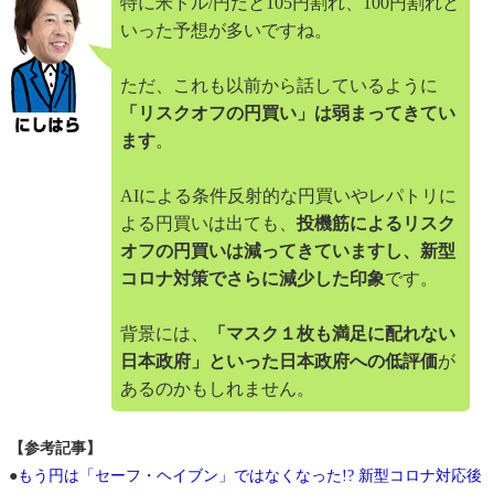
特に米ドル/円だと105円割れ、100円割れと
いった予想が多いですね。
ただ、これも以前から話しているように
「リスクオフの円買い」は弱まってきてい
ます
。
AIによる条件反射的な円買いやレパトリに
よる円買いは出ても、
投機筋によるリスク
オフの円買いは減ってきていますし、新型
コロナ対策でさらに減少した印象
です。
背景には、
「マスク１枚も満足に配れない
日本政府」といった日本政府への低評価
が
あるのかもしれません。
【参考記事】
●
もう円は「セーフ・ヘイブン」ではなくなった!? 新型コロナ対応後