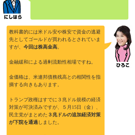
教科書的には米ドル安や株安で資金の逃避
先としてゴールドが買われるとされていま
すが、
今回は株高金高
。
金融緩和による過剰流動性相場ですね。
金価格は、米連邦債務残高との相関性を指
摘する向きもあります。
トランプ政権はすでに３兆ドル規模の経済
対策が可決済みですが、５月15日（金）、
民主党がまとめた
３兆ドルの追加経済対策
が下院を通過
しました。