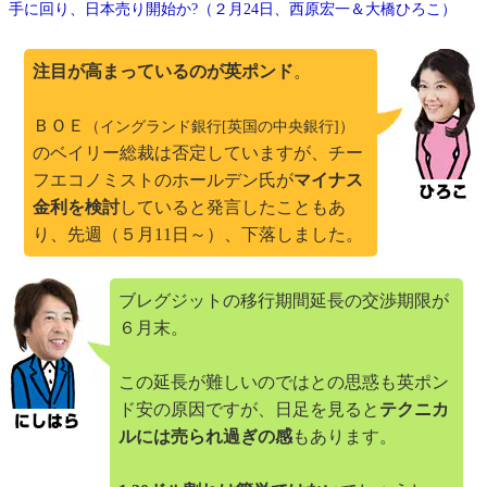
手に回り、日本売り開始か?（２月24日、西原宏一＆大橋ひろこ）
注目が高まっているのが英ポンド
。
ＢＯＥ
（イングランド銀行[英国の中央銀行]）
のベイリー総裁は否定していますが、チー
フエコノミストのホールデン氏が
マイナス
金利を検討
していると発言したこともあ
り、先週（５月11日～）、下落しました。
ブレグジットの移行期間延長の交渉期限が
６月末。
この延長が難しいのではとの思惑も英ポン
ド安の原因ですが、日足を見ると
テクニカ
ルには売られ過ぎの感
もあります。