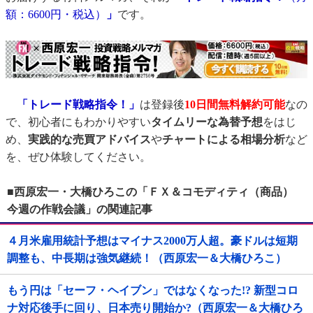
額：6600円・税込）
」
です。
「トレード戦略指令！」
は登録後
10日間
無料解約可能
なの
で、初心者にもわかりやすい
タイムリーな為替予想
をはじ
め、
実践的な売買アドバイス
や
チャートによる相場分析
など
を、ぜひ体験してください。
■西原宏一・大橋ひろこの「ＦＸ＆コモディティ（商品）
今週の作戦会議」の関連記事
４月米雇用統計予想はマイナス2000万人超。豪ドルは短期
調整も、中長期は強気継続！（西原宏一＆大橋ひろこ）
もう円は「セーフ・ヘイブン」ではなくなった!? 新型コロ
ナ対応後手に回り、日本売り開始か?（西原宏一＆大橋ひろ