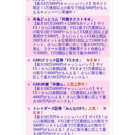
【最大6万3000円キャッシュバック】当サイト
限定！1万通貨以上の取引で現金3000円がもら
えるキャンペーン実施中！
外為どっとコム「外貨ネクストネオ」
【最大101万2000円＋1200FXポイント】ザイ
FX！から口座開設後、FX口座で1万通貨以上
の取引1回で5000円+らくらくFX積立1回以上定
期買付で3000円。さらにらくらくFX積立開設
200FXポイント＆定期買付1回以上で1000FXポ
イント。さらに取引量に応じて最大100万円に
加え、スクール受講と理解度テスト合格など
で1000円、CFD開設と取引で最大4000円！
GMOクリック証券「FXネオ」
ＮＥＷ！
【最大100万4000円キャッシュバック】ザイ
FX！から口座開設後、FXネオで1万通貨以上
の取引で4000円がもらえる！ さらに取引量に
応じて最大100万円のチャンスも！
GMO外貨「外貨ex」
人気上昇中！
【最大100万4000円キャッシュバック】ザイ
FX！から口座開設後、1万通貨以上の取引で
4000円がもらえる！ さらに取引量に応じて最
大100万円のチャンスも！
トレイダーズ証券「みんなのFX」
人気！
Ｎ
ＥＷ！
【最大101万円キャッシュバック】ザイFX！か
ら口座開設後、FX口座で5万通貨以上の取引で
5000円+シストレ口座で5万通貨以上の取引で
5000円がもらえる！ さらに取引量に応じて最
大100万円のチャンスも！