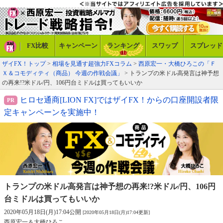
FX比較
キャンペーン
ランキング
スワップ
スプレッド
ザイFX！トップ
>
相場を見通す超強力FXコラム
>
西原宏一・大橋ひろこの「Ｆ
Ｘ＆コモディティ（商品） 今週の作戦会議」
> トランプの米ドル高発言は神予想
の再来!?米ドル/円、106円台ミドルは買ってもいいか
ヒロセ通商[LION FX]ではザイFX！からの口座開設者限
定キャンペーンを実施中！
トランプの米ドル高発言は神予想の再来!?
米ドル/円、106円
台ミドルは買ってもいいか
2020年05月18日(月)17:04公開
[2020年05月18日(月)17:04更新]
西原宏一＆大橋ひろこ