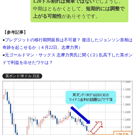
1.20ドル割れは簡単ではない
でしょうし、
中期はともかくとして、
短期的には調整で
上がる可能性
がありそうです。
【参考記事】
●
ブレグジットの移行期間延長は不可避？ 復活したジョンソン首相は
奇跡を起こせるか（４月22日、志摩力男）
●
元ゴールドマン・サックス 志摩力男氏に聞く(２) 乱高下した英ポン
ドで利益を出せたワケは？
英ポンド/米ドル 日足