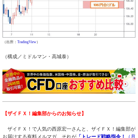
（出所：
TradingView
）
（構成／ミドルマン・高城泰）
【ザイＦＸ！編集部からのお知らせ】
ザイＦＸ！で人気の西原宏一さんと、ザイＦＸ！編集部が
お届けする有料メルマガ、それが
「トレード戦略指令！
（月