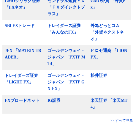
GMOクリック証券
セントラル短資ＦＸ
GMO外貨 「外貨e
「FXネオ」
「ＦＸダイレクトプ
x」
ラス」
SBI FXトレード
トレイダーズ証券
外為どっとコム
「みんなのFX」
「外貨ネクストネ
オ」
JFX 「MATRIX TR
ゴールデンウェイ・
ヒロセ通商 「LION
ADER」
ジャパン 「FXTF M
FX」
T4」
トレイダーズ証券
ゴールデンウェイ・
松井証券
「LIGHT FX」
ジャパン 「FXTF G
X-FX」
FXブロードネット
IG証券
楽天証券 「楽天MT
4」
>> すべて見る