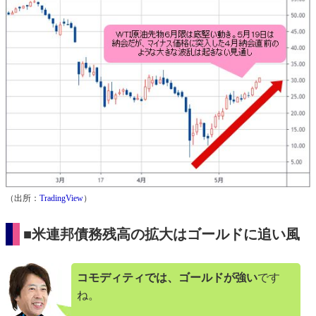
（出所：
TradingView
）
■米連邦債務残高の拡大はゴールドに追い風
コモディティでは、ゴールドが強い
です
ね。