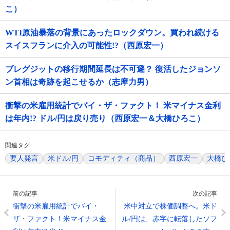
こ）
WTI原油暴落の背景にあったロックダウン。買われ続ける
スイスフランに介入の可能性!?（西原宏一）
ブレグジットの移行期間延長は不可避？ 復活したジョンソ
ン首相は奇跡を起こせるか（志摩力男）
衝撃の米雇用統計でバイ・ザ・ファクト！ 米マイナス金利
は年内!? ドル/円は戻り売り（西原宏一＆大橋ひろこ）
関連タグ
要人発言
米ドル/円
コモディティ（商品）
西原宏一
大橋ひ
前の記事
次の記事
衝撃の米雇用統計でバイ・
米中対立で株価調整へ。米ド
ザ・ファクト！米マイナス金
ル/円は、赤字に転落したソフ