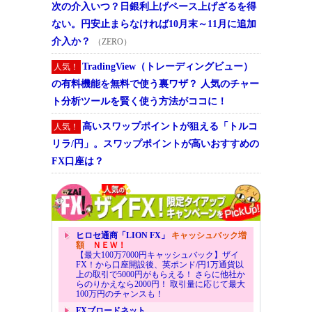
次の介入いつ？日銀利上げペース上げざるを得
ない。円安止まらなければ10月末～11月に追加
介入か？
（ZERO）
TradingView（トレーディングビュー）
人気！
の有料機能を無料で使う裏ワザ？ 人気のチャー
ト分析ツールを賢く使う方法がココに！
高いスワップポイントが狙える「トルコ
人気！
リラ/円」。スワップポイントが高いおすすめの
FX口座は？
ヒロセ通商「LION FX」
キャッシュバック増
額
ＮＥＷ！
【最大100万7000円キャッシュバック】ザイ
FX！から口座開設後、英ポンド/円1万通貨以
上の取引で5000円がもらえる！ さらに他社か
らのりかえなら2000円！ 取引量に応じて最大
100万円のチャンスも！
FXブロードネット