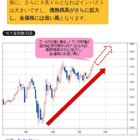
仮に、さらに３兆ドルとなればインパクト
は大きいですし、
債務残高がさらに拡大
し、金価格には追い風
となります。
ＮＹ金先物 日足