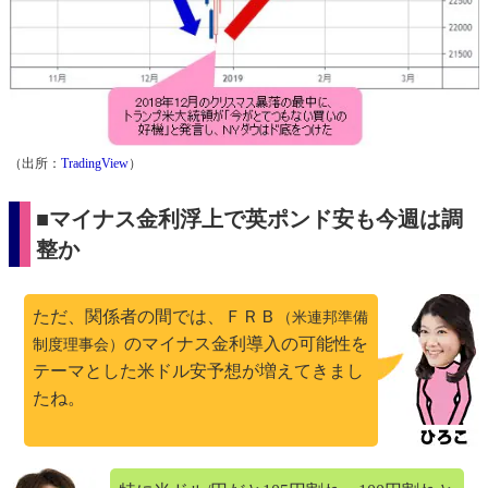
（出所：
TradingView
）
■マイナス金利浮上で英ポンド安も今週は調
整か
ただ、関係者の間では、ＦＲＢ
（米連邦準備
のマイナス金利導入の可能性を
制度理事会）
テーマとした米ドル安予想が増えてきまし
たね。