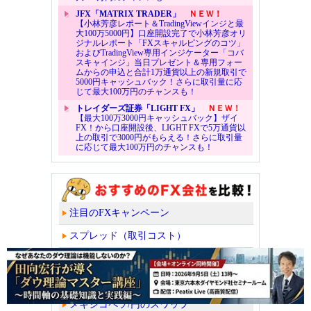
JFX「MATRIX TRADER」
ＮＥＷ！
【小林芳彦レポート＆TradingViewインジと最
大100万5000円】口座開設完了で小林芳彦オリ
ジナルレポート「FXスキャルピングのコツ」
およびTradingView専用インジケーター「コバ
スキャインジ」当日プレゼント＆専用フォー
ムからの申込と合計1万通貨以上の新規取引で
5000円キャッシュバック！さらに取引量に応
じて最大100万円のチャンスも！
トレイダーズ証券「LIGHT FX」
ＮＥＷ！
【最大100万3000円キャッシュバック】ザイ
FX！から口座開設後、LIGHT FXで5万通貨以
上の取引で3000円がもらえる！さらに取引量
に応じて最大100万円のチャンスも！
注目のFXキャンペーン
スプレッド（取引コスト）
スワップポイント
トルコリラ/円のスワップ
メキシコペソ/円のスワップ