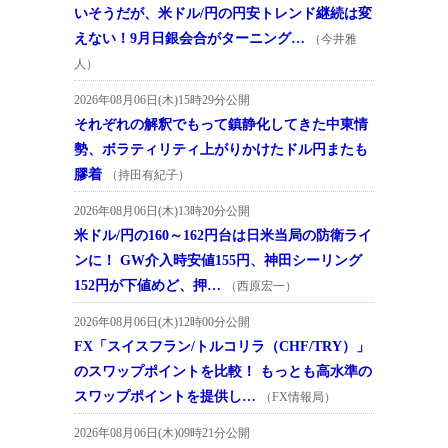
いそうだが、米ドル/円の円安トレンド継続は変
えない！9月日銀会合がターニング…
（今井雅
人）
2026年08月06日(木)15時29分公開
それぞれの解釈でもって鎮静化してきた中東情
勢、ボラティリティ上がりかけたドル円またも
膠着
（持田有紀子）
2026年08月06日(木)13時20分公開
米ドル/円の160～162円台は日米当局の防衛ライ
ンに！ GW介入時安値155円、神田シーリング
152円が下値めど、押…
（西原宏一）
2026年08月06日(木)12時00分公開
FX「スイスフラン/トルコリラ（CHF/TRY）」
のスワップポイントを比較！ もっとも高水準の
スワップポイントを提供し…
（FX情報局）
2026年08月06日(木)09時21分公開