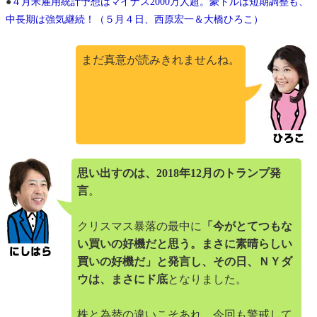
●
４月米雇用統計予想はマイナス2000万人超。豪ドルは短期調整も、
中長期は強気継続！（５月４日、西原宏一＆大橋ひろこ）
まだ真意が読みきれませんね。
思い出すのは、2018年12月のトランプ発
言
。
クリスマス暴落の最中に
「今がとてつもな
い買いの好機だと思う。まさに素晴らしい
買いの好機だ」と発言し、その日、ＮＹダ
ウは、まさにド底
となりました。
株と為替の違いこそあれ、今回も警戒して