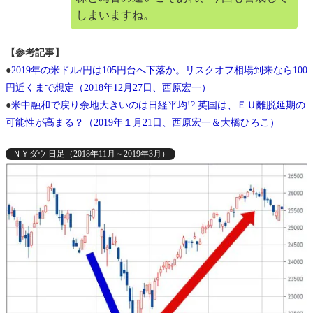
しまいますね。
【参考記事】
●
2019年の米ドル/円は105円台へ下落か。リスクオフ相場到来なら100
円近くまで想定（2018年12月27日、西原宏一）
●
米中融和で戻り余地大きいのは日経平均!? 英国は、ＥＵ離脱延期の
可能性が高まる？（2019年１月21日、西原宏一＆大橋ひろこ）
ＮＹダウ 日足（2018年11月～2019年3月）