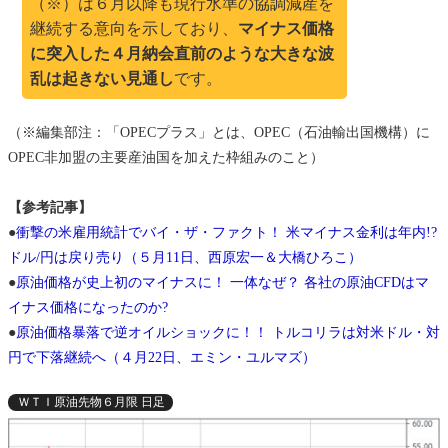
（※）は６月以降も現行水準の協調減産を
継続する意向を示しており、
マイナス価格
に突入した４月納会直前のような大きな波
乱は起きない見通し
です。
（※編集部注：「OPECプラス」とは、OPEC（石油輸出国機構）に
OPEC非加盟の主要産油国を加えた枠組みのこと）
【参考記事】
●
衝撃の米雇用統計でバイ・ザ・ファクト！ 米マイナス金利は年内!?
ドル/円は戻り売り（５月11日、西原宏一＆大橋ひろこ）
●
原油価格が史上初のマイナスに！ 一体なぜ？ 各社の原油CFDはマ
イナス価格になったのか?
●
原油価格暴落で逆オイルショックに！！ トルコリラは対米ドル・対
円で下落継続へ（４月22日、エミン・ユルマズ）
ＷＴＩ原油先物６月限 日足