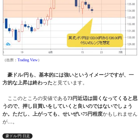
（出所：
Trading View
）
豪ドル/円も、基本的には強いというイメージですが、一
方的な上昇は終わった
と見ています。
ここのところの安値である
73円近辺は固くなってくると思
うので、押し目買いをしていくと良いのではないでしょう
か。ただし、上がっても、せいぜい75円程度
かもしれません
が…。
豪ドル/円 日足