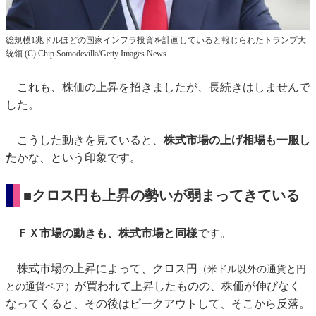
総規模1兆ドルほどの国家インフラ投資を計画していると報じられたトランプ大
統領 (C) Chip Somodevilla/Getty Images News
これも、株価の上昇を招きましたが、長続きはしませんで
した。
こうした動きを見ていると、
株式市場の上げ相場も一服し
た
かな、という印象です。
■クロス円も上昇の勢いが弱まってきている
ＦＸ市場の動きも、株式市場と同様
です。
株式市場の上昇によって、クロス円
（米ドル以外の通貨と円
が買われて上昇したものの、株価が伸びなく
との通貨ペア）
なってくると、その後はピークアウトして、そこから反落。