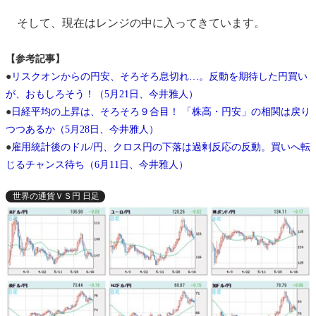
そして、現在はレンジの中に入ってきています。
【参考記事】
●
リスクオンからの円安、そろそろ息切れ…。反動を期待した円買い
が、おもしろそう！（5月21日、今井雅人）
●
日経平均の上昇は、そろそろ９合目！ 「株高・円安」の相関は戻り
つつあるか（5月28日、今井雅人）
●
雇用統計後のドル/円、クロス円の下落は過剰反応の反動。買いへ転
じるチャンス待ち（6月11日、今井雅人）
世界の通貨ＶＳ円 日足