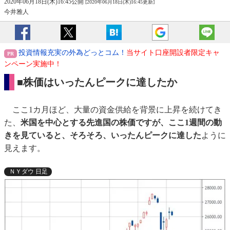
2020年06月18日(木)16:45公開
[2020年06月18日(木)16:45更新]
今井雅人
投資情報充実の外為どっとコム！
当サイト口座開設者限定キャ
ンペーン実施中！
■株価はいったんピークに達したか
ここ1カ月ほど、大量の資金供給を背景に上昇を続けてき
た、
米国を中心とする先進国の株価ですが、ここ1週間の動
きを見ていると、そろそろ、いったんピークに達した
ように
見えます。
ＮＹダウ 日足