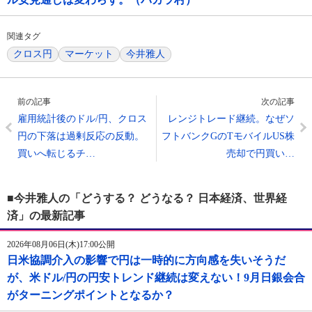
関連タグ
クロス円
マーケット
今井雅人
前の記事
次の記事
雇用統計後のドル/円、クロス
レンジトレード継続。なぜソ
円の下落は過剰反応の反動。
フトバンクGのTモバイルUS株
買いへ転じるチ…
売却で円買い…
■今井雅人の「どうする？ どうなる？ 日本経済、世界経
済」の最新記事
2026年08月06日(木)17:00公開
日米協調介入の影響で円は一時的に方向感を失いそうだ
が、米ドル/円の円安トレンド継続は変えない！9月日銀会合
がターニングポイントとなるか？