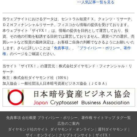
>>人気記事一覧を見る
当ウェブサイトにおけるデータは、セントラル短資ＦＸ、クォンツ・リサーチ、
ＤＺＨフィナンシャルリサーチ、フィスコから情報の提供を受けております。
本ウェブサイト「ザイFX！」は、情報の提供を目的として運営しており、投
資、その他の行動を勧誘する目的では運営しておりません。通貨ペアの選択、売
買レートなど投資の最終決定は、お客様ご自身の判断でなさるようにお願いいた
します。さらに詳しいことは
「免責事項」
、
「プライバシー・ポリシー、著作
権」
のページをご確認ください。
当サイト「ザイFX！」の運営元：株式会社ダイヤモンド・フィナンシャル・リ
サーチ
株主：株式会社ダイヤモンド社（100％）
加入協会：一般社団法人日本暗号資産ビジネス協会（ＪＣＢＡ）
免責事項
会社概要
プライバシー・ポリシー、著作権
サイトマップ
タグ一覧
広告のご案内
ダイヤモンド社のサイト
ダイヤモンド・オンライン
|
週刊ダイヤモンド
|
ザイ・オンライン
|
クリプトインサイト
|
ザイFX！