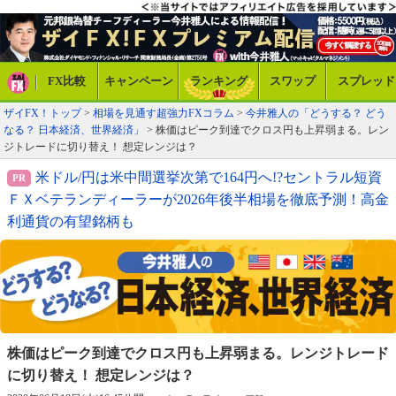
FX比較
キャンペーン
ランキング
スワップ
スプレッド
ザイFX！トップ
>
相場を見通す超強力FXコラム
>
今井雅人の「どうする？ どう
なる？ 日本経済、世界経済」
> 株価はピーク到達でクロス円も上昇弱まる。レン
ジトレードに切り替え！ 想定レンジは？
米ドル/円は米中間選挙次第で164円へ!?セントラル短資
ＦＸベテランディーラーが2026年後半相場を徹底予測！高金
利通貨の有望銘柄も
株価はピーク到達でクロス円も上昇弱まる。
レンジトレード
に切り替え！ 想定レンジは？