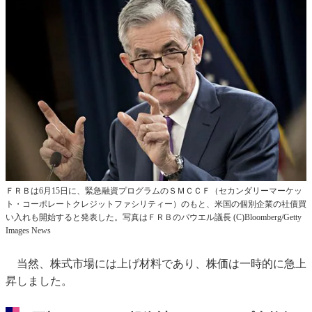
ＦＲＢは6月15日に、緊急融資プログラムのＳＭＣＣＦ（セカンダリーマーケッ
ト・コーポレートクレジットファシリティー）のもと、米国の個別企業の社債買
い入れも開始すると発表した。写真はＦＲＢのパウエル議長 (C)Bloomberg/Getty
Images News
当然、株式市場には上げ材料であり、株価は一時的に急上
昇しました。