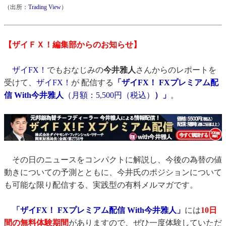
（出所：
Trading View
）
【ザイＦＸ！編集部からのお知らせ】
ザイFX！
でもおなじみの
今井雅人
さんからのレポートを
受けて、
ザイFX！
が 配信する
「ザイFX！ FXプレミアム配
信 With今井雅人
（月額：5,500円（税込）
）」
。
その日のニュースをコンパクトに解説し、今後の為替の値
動きについての予測とともに、今井氏のポジションについて
も可能な限り配信する、実践型の有料メルマガです。
「ザイFX！ FXプレミアム配信 With今井雅人」
には
10日
間の無料体験期間
がありますので、ぜひ一度体験していただ