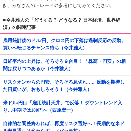
き、みなさんのトレードの参考にしてみてください。
■今井雅人の「どうする？ どうなる？ 日本経済、世界経
済」の関連記事
雇用統計後のドル/円、クロス円の下落は過剰反応の反動。
買いへ転じるチャンス待ち（今井雅人）
日経平均の上昇は、そろそろ９合目！ 「株高・円安」の相
関は戻りつつあるか（今井雅人）
リスクオンからの円安、そろそろ息切れ…。反動を期待し
た円買いが、おもしろそう！（今井雅人）
米ドル/円は「雇用統計天井」で反落！ ダウントレンド入
り…中期では100円へ（西原宏一）
自律的な調整終われば、再度リスク選好へ！長期的な米ド
ル安見通しは変わらず。（バカラ村）