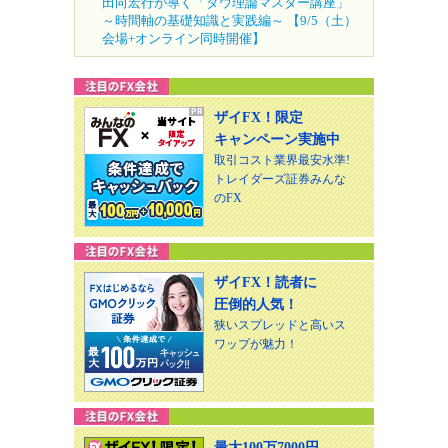
田向宏行が導く「ダウ理論マスター講座」
～時間軸の基礎知識と実践編～ 【9/5（土）
会場+オンライン同時開催】
ザイFX！限定
キャンペーン実施中
取引コスト業界最安水準!
トレイダーズ証券みんな
のFX
ザイFX！読者に
圧倒的人気！
狭いスプレッドと高いス
ワップが魅力！
最大100万7000円