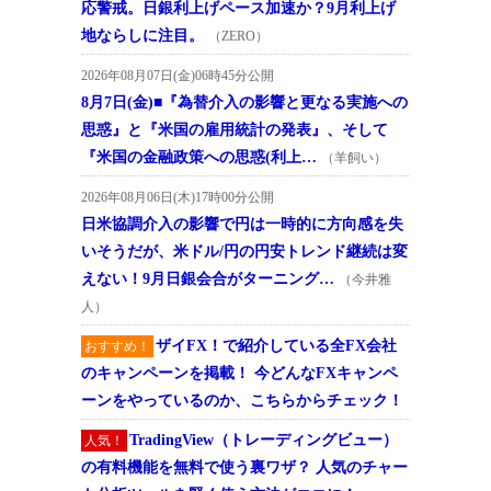
応警戒。日銀利上げペース加速か？9月利上げ
地ならしに注目。
（ZERO）
2026年08月07日(金)06時45分公開
8月7日(金)■『為替介入の影響と更なる実施への
思惑』と『米国の雇用統計の発表』、そして
『米国の金融政策への思惑(利上…
（羊飼い）
2026年08月06日(木)17時00分公開
日米協調介入の影響で円は一時的に方向感を失
いそうだが、米ドル/円の円安トレンド継続は変
えない！9月日銀会合がターニング…
（今井雅
人）
ザイFX！で紹介している全FX会社
おすすめ！
のキャンペーンを掲載！ 今どんなFXキャンペ
ーンをやっているのか、こちらからチェック！
TradingView（トレーディングビュー）
人気！
の有料機能を無料で使う裏ワザ？ 人気のチャー