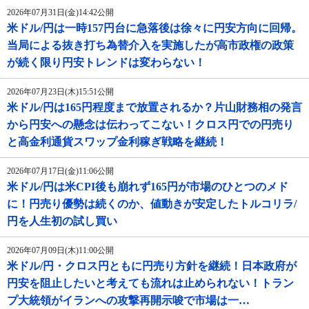
2026年07月31日(金)14:42公開
米ドル/円は一時157円台に急落後は徐々に円安方向に回帰。
当局による抜き打ち為替介入を実施したが高市政権の政策
が続く限り円安トレンドは変わらない！
2026年07月23日(木)15:51公開
米ドル/円は165円程度まで放置されるか？片山財務相の発言
から円安への懸念は伝わってこない！クロス円での円売り
と高金利通貨スワップ金利稼ぎ戦略を継続！
2026年07月17日(金)11:06公開
米ドル/円は米CPI後も崩れず165円が市場のひとつのメド
に！円売り優勢は続くのか、値動きが安定したトルコリラ/
円を人生初の試し買い
2026年07月09日(木)11:00公開
米ドル/円・クロス円ともに円売り方針を継続！日本政府が
円安を阻止したいと考えても流れは止められない！トラン
プ大統領がイランへの攻撃再開示唆で市場は一…