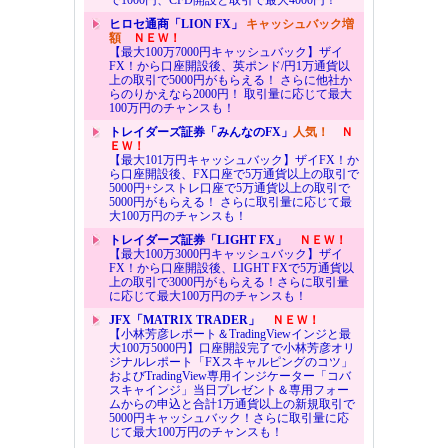
で1000円、CFD開設と取引で最大4000円！
ヒロセ通商「LION FX」
キャッシュバック増
額
ＮＥＷ！
【最大100万7000円キャッシュバック】ザイ
FX！から口座開設後、英ポンド/円1万通貨以
上の取引で5000円がもらえる！ さらに他社か
らのりかえなら2000円！ 取引量に応じて最大
100万円のチャンスも！
トレイダーズ証券「みんなのFX」
人気！
Ｎ
ＥＷ！
【最大101万円キャッシュバック】ザイFX！か
ら口座開設後、FX口座で5万通貨以上の取引で
5000円+シストレ口座で5万通貨以上の取引で
5000円がもらえる！ さらに取引量に応じて最
大100万円のチャンスも！
トレイダーズ証券「LIGHT FX」
ＮＥＷ！
【最大100万3000円キャッシュバック】ザイ
FX！から口座開設後、LIGHT FXで5万通貨以
上の取引で3000円がもらえる！さらに取引量
に応じて最大100万円のチャンスも！
JFX「MATRIX TRADER」
ＮＥＷ！
【小林芳彦レポート＆TradingViewインジと最
大100万5000円】口座開設完了で小林芳彦オリ
ジナルレポート「FXスキャルピングのコツ」
およびTradingView専用インジケーター「コバ
スキャインジ」当日プレゼント＆専用フォー
ムからの申込と合計1万通貨以上の新規取引で
5000円キャッシュバック！さらに取引量に応
じて最大100万円のチャンスも！