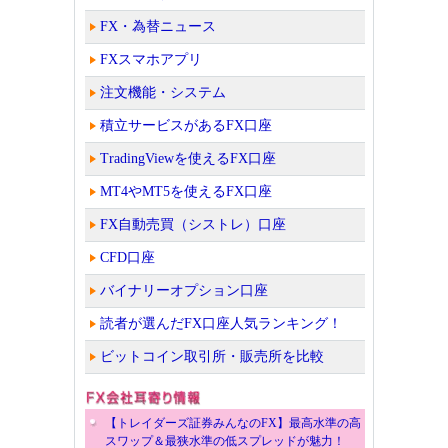
FX・為替ニュース
FXスマホアプリ
注文機能・システム
積立サービスがあるFX口座
TradingViewを使えるFX口座
MT4やMT5を使えるFX口座
FX自動売買（シストレ）口座
CFD口座
バイナリーオプション口座
読者が選んだFX口座人気ランキング！
ビットコイン取引所・販売所を比較
【トレイダーズ証券みんなのFX】最高水準の高
スワップ＆最狭水準の低スプレッドが魅力！