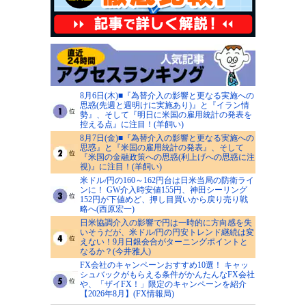
8月6日(木)■『為替介入の影響と更なる実施への
思惑(先週と週明けに実施あり)』と『イラン情
勢』、そして『明日に米国の雇用統計の発表を
控える点』に注目！(羊飼い)
8月7日(金)■『為替介入の影響と更なる実施への
思惑』と『米国の雇用統計の発表』、そして
『米国の金融政策への思惑(利上げへの思惑に注
視)』に注目！(羊飼い)
米ドル/円の160～162円台は日米当局の防衛ライ
ンに！ GW介入時安値155円、神田シーリング
152円が下値めど、押し目買いから戻り売り戦
略へ(西原宏一)
日米協調介入の影響で円は一時的に方向感を失
いそうだが、米ドル/円の円安トレンド継続は変
えない！9月日銀会合がターニングポイントと
なるか？(今井雅人)
FX会社のキャンペーンおすすめ10選！ キャッ
シュバックがもらえる条件がかんたんなFX会社
や、「ザイFX！」限定のキャンペーンを紹介
【2026年8月】(FX情報局)