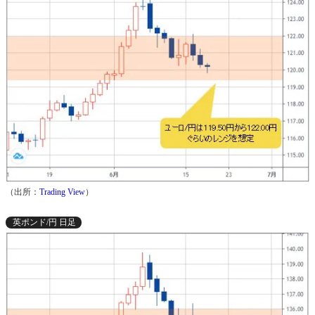
（出所：
Trading View
）
英ポンド/円 日足