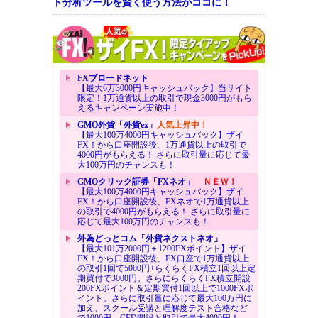
ト分析ツールを賢く使う方法がココに！
FXブロードネット
【最大6万3000円キャッシュバック】当サイト
限定！1万通貨以上の取引で現金3000円がもら
えるキャンペーン実施中！
GMO外貨「外貨ex」
人気上昇中！
【最大100万4000円キャッシュバック】ザイ
FX！から口座開設後、1万通貨以上の取引で
4000円がもらえる！ さらに取引量に応じて最
大100万円のチャンスも！
GMOクリック証券「FXネオ」
ＮＥＷ！
【最大100万4000円キャッシュバック】ザイ
FX！から口座開設後、FXネオで1万通貨以上
の取引で4000円がもらえる！ さらに取引量に
応じて最大100万円のチャンスも！
外為どっとコム「外貨ネクストネオ」
【最大101万2000円＋1200FXポイント】ザイ
FX！から口座開設後、FX口座で1万通貨以上
の取引1回で5000円+らくらくFX積立1回以上定
期買付で3000円。さらにらくらくFX積立開設
200FXポイント＆定期買付1回以上で1000FXポ
イント。さらに取引量に応じて最大100万円に
加え、スクール受講と理解度テスト合格など