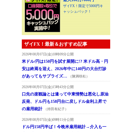
ザイFX！限定で5000円キ
ャッシュバック！
ザイFX！最新＆おすすめ記事
2026年08月07日(金)18時09分公開
米ドル/円は150円を試す展開に!? 米ドル高・円
安は終焉を迎え、2026年中に140円の大台打診
があってもサプライズ…
（陳満咲杜）
2026年08月07日(金)15時43分公開
口先の楽観論とは違って中東情勢は悪化し原油
反発、ドル円も158円台に戻しドル金利上昇で
の雇用統計
（持田有紀子）
2026年08月07日(金)09時11分公開
ドル円158円半ば！今晩米雇用統計→介入も一