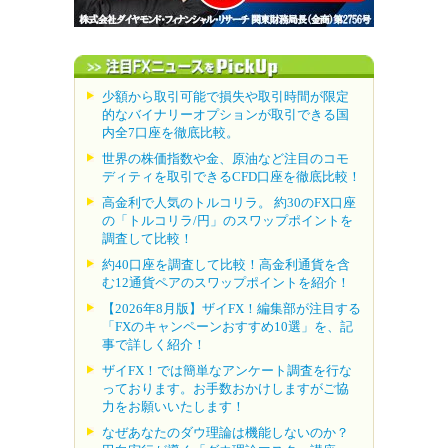
少額から取引可能で損失や取引時間が限定
的なバイナリーオプションが取引できる国
内全7口座を徹底比較。
世界の株価指数や金、原油など注目のコモ
ディティを取引できるCFD口座を徹底比較！
高金利で人気のトルコリラ。 約30のFX口座
の「トルコリラ/円」のスワップポイントを
調査して比較！
約40口座を調査して比較！高金利通貨を含
む12通貨ペアのスワップポイントを紹介！
【2026年8月版】ザイFX！編集部が注目する
「FXのキャンペーンおすすめ10選」を、記
事で詳しく紹介！
ザイFX！では簡単なアンケート調査を行な
っております。お手数おかけしますがご協
力をお願いいたします！
なぜあなたのダウ理論は機能しないのか？