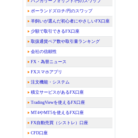
ハンガリーフォリント/円のスワップ
ポーランドズロチ/円のスワップ
羊飼いが選んだ初心者にやさしいFX口座
少額で取引できるFX口座
取扱通貨ペア数や取引量ランキング
会社の信頼性
FX・為替ニュース
FXスマホアプリ
注文機能・システム
積立サービスがあるFX口座
TradingViewを使えるFX口座
MT4やMT5を使えるFX口座
FX自動売買（シストレ）口座
CFD口座