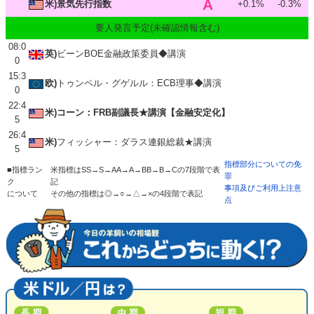
A
米)景気先行指数
+0.1%
-0.3%
要人発言予定(未確認情報含む)
08:0
英)
ビーンBOE金融政策委員◆講演
0
15:3
欧)
トゥンペル・グゲルル：ECB理事◆講演
0
22:4
米)コーン：FRB副議長★講演【金融安定化】
5
26:4
米)
フィッシャー：ダラス連銀総裁★講演
5
指標部分についての免
■指標ラン
米指標はSS→S→AA→A→BB→B→Cの7段階で表
罪
ク
記
事項及びご利用上注意
について
その他の指標は◎→○→△→×の4段階で表記
点