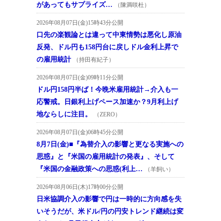
があってもサプライズ…
（陳満咲杜）
2026年08月07日(金)15時43分公開
口先の楽観論とは違って中東情勢は悪化し原油
反発、ドル円も158円台に戻しドル金利上昇で
の雇用統計
（持田有紀子）
2026年08月07日(金)09時11分公開
ドル円158円半ば！今晩米雇用統計→介入も一
応警戒。日銀利上げペース加速か？9月利上げ
地ならしに注目。
（ZERO）
2026年08月07日(金)06時45分公開
8月7日(金)■『為替介入の影響と更なる実施への
思惑』と『米国の雇用統計の発表』、そして
『米国の金融政策への思惑(利上…
（羊飼い）
2026年08月06日(木)17時00分公開
日米協調介入の影響で円は一時的に方向感を失
いそうだが、米ドル/円の円安トレンド継続は変