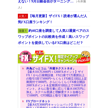
えない！9月日銀会合がターニング…
（今井雅
人）
【毎月更新】ザイFX！読者が選んだ人
人気！
気FX口座ランキング！
約40口座を調査して人気12通貨ペアのス
注目！
ワップポイントの比較表を作成！高いスワップ
ポイントを提供しているFX口座はどこだ？
外為どっとコム「外貨ネクストネオ」
【最大101万2000円＋1200FXポイント】ザイ
FX！から口座開設後、FX口座で1万通貨以上
の取引1回で5000円+らくらくFX積立1回以上定
期買付で3000円。さらにらくらくFX積立開設
200FXポイント＆定期買付1回以上で1000FXポ
イント。さらに取引量に応じて最大100万円に
加え、スクール受講と理解度テスト合格など
で1000円、CFD開設と取引で最大4000円！
FXブロードネット
【最大6万3000円キャッシュバック】当サイト
限定！1万通貨以上の取引で現金3000円がもら