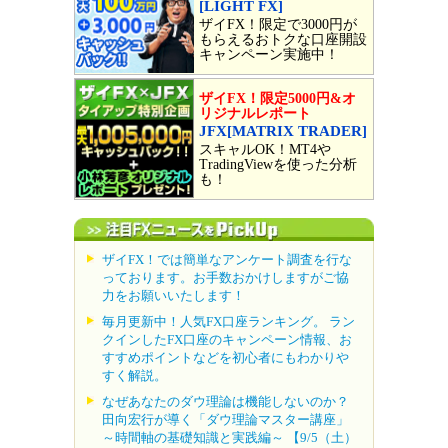
[LIGHT FX]
ザイFX！限定で3000円が
もらえるおトクな口座開設
キャンペーン実施中！
ザイFX！限定5000円&オ
リジナルレポート
JFX[MATRIX TRADER]
スキャルOK！MT4や
TradingViewを使った分析
も！
ザイFX！では簡単なアンケート調査を行な
っております。お手数おかけしますがご協
力をお願いいたします！
毎月更新中！人気FX口座ランキング。 ラン
クインしたFX口座のキャンペーン情報、お
すすめポイントなどを初心者にもわかりや
すく解説。
なぜあなたのダウ理論は機能しないのか？
田向宏行が導く「ダウ理論マスター講座」
～時間軸の基礎知識と実践編～ 【9/5（土）