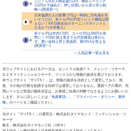
ンに！ GW介入時安値155円、神田シーリング
152円が下値めど、押し目買いから戻り売り戦
略へ(西原宏一)
日米協調介入の影響で円は一時的に方向感を失
いそうだが、米ドル/円の円安トレンド継続は変
えない！9月日銀会合がターニングポイントと
なるか？(今井雅人)
米ドル/円は年内170円、ユーロ/円は200円を視
野に！ FOMC据え置きでも円安構造は変わら
ず、悪い金利上昇と原油高、新NISAが支える
(西原宏一)
>>人気記事一覧を見る
当ウェブサイトにおけるデータは、セントラル短資ＦＸ、クォンツ・リサーチ、
ＤＺＨフィナンシャルリサーチ、フィスコから情報の提供を受けております。
本ウェブサイト「ザイFX！」は、情報の提供を目的として運営しており、投
資、その他の行動を勧誘する目的では運営しておりません。通貨ペアの選択、売
買レートなど投資の最終決定は、お客様ご自身の判断でなさるようにお願いいた
します。さらに詳しいことは
「免責事項」
、
「プライバシー・ポリシー、著作
権」
のページをご確認ください。
当サイト「ザイFX！」の運営元：株式会社ダイヤモンド・フィナンシャル・リ
サーチ
株主：株式会社ダイヤモンド社（100％）
加入協会：一般社団法人日本暗号資産ビジネス協会（ＪＣＢＡ）