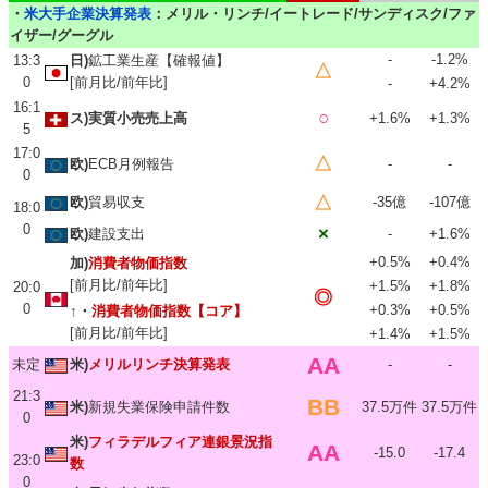
・
米大手企業決算発表
：メリル・リンチ/イートレード/サンディスク/ファ
イザー/グーグル
-
-1.2%
13:3
日)
鉱工業生産【確報値】
△
0
[前月比/前年比]
-
+4.2%
16:1
○
ス)実質小売売上高
+1.6%
+1.3%
5
17:0
△
欧)
ECB月例報告
-
-
0
△
欧)
貿易収支
-35億
-107億
18:0
0
×
欧)
建設支出
-
+1.6%
+0.5%
+0.4%
加)
消費者物価指数
[前月比/前年比]
+1.5%
+1.8%
20:0
◎
0
+0.3%
+0.5%
↑・
消費者物価指数【コア】
[前月比/前年比]
+1.4%
+1.5%
AA
未定
米)
メリルリンチ決算発表
-
-
21:3
BB
米)
新規失業保険申請件数
37.5万件
37.5万件
0
米)
フィラデルフィア連銀景況指
AA
-15.0
-17.4
23:0
数
0