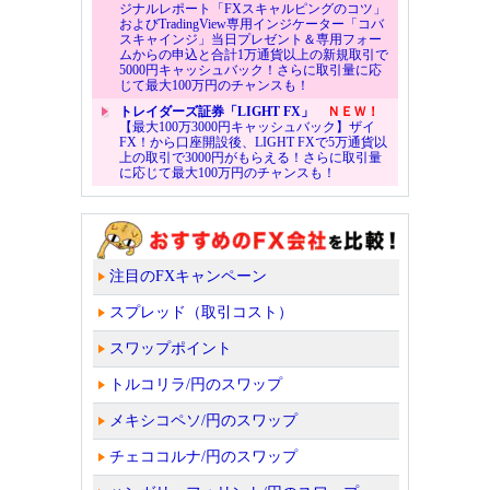
ジナルレポート「FXスキャルピングのコツ」
およびTradingView専用インジケーター「コバ
スキャインジ」当日プレゼント＆専用フォー
ムからの申込と合計1万通貨以上の新規取引で
5000円キャッシュバック！さらに取引量に応
じて最大100万円のチャンスも！
トレイダーズ証券「LIGHT FX」
ＮＥＷ！
【最大100万3000円キャッシュバック】ザイ
FX！から口座開設後、LIGHT FXで5万通貨以
上の取引で3000円がもらえる！さらに取引量
に応じて最大100万円のチャンスも！
注目のFXキャンペーン
スプレッド（取引コスト）
スワップポイント
トルコリラ/円のスワップ
メキシコペソ/円のスワップ
チェココルナ/円のスワップ