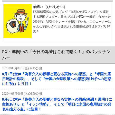
羊飼い （ひつじかい）
FX情報満載の人気ブログ「羊飼いのFXブログ」を運営
する凄腕ブロガー。日本ではまだFXが一般的でなかった
2001年からFXのトレードを続けている。このコーナーは
そんな羊飼いが今日発表される重要経済指標をズバリ解
説！
FX・羊飼いの「今日の為替はこれで動く！」のバックナン
バー
2026年08月07日(金)06:45公開
8月7日(金)■『為替介入の影響と更なる実施への思惑』と『米国の雇
用統計の発表』、そして『米国の金融政策への思惑(利上げへの思惑
に注視)』に注目！
2026年08月06日(木)06:50公開
8月6日(木)■『為替介入の影響と更なる実施への思惑(先週と週明けに
実施あり)』と『イラン情勢』、そして『明日に米国の雇用統計の発
表を控える点』に注目！