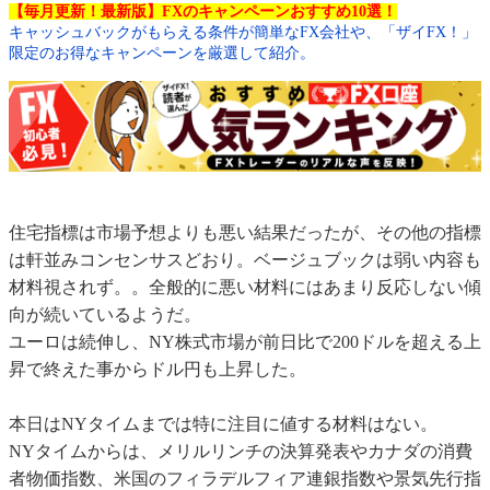
【毎月更新！最新版】FXのキャンペーンおすすめ10選！
キャッシュバックがもらえる条件が簡単なFX会社や、「ザイFX！」
限定のお得なキャンペーンを厳選して紹介。
住宅指標は市場予想よりも悪い結果だったが、その他の指標
は軒並みコンセンサスどおり。ベージュブックは弱い内容も
材料視されず。。全般的に悪い材料にはあまり反応しない傾
向が続いているようだ。
ユーロは続伸し、NY株式市場が前日比で200ドルを超える上
昇で終えた事からドル円も上昇した。
本日はNYタイムまでは特に注目に値する材料はない。
NYタイムからは、メリルリンチの決算発表やカナダの消費
者物価指数、米国のフィラデルフィア連銀指数や景気先行指