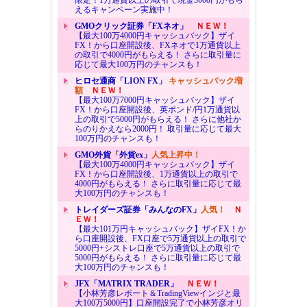
えるキャンペーン実施中！
GMOクリック証券「FXネオ」
ＮＥＷ！
【最大100万4000円キャッシュバック】ザイ
FX！から口座開設後、FXネオで1万通貨以上
の取引で4000円がもらえる！ さらに取引量に
応じて最大100万円のチャンスも！
ヒロセ通商「LION FX」
キャッシュバック増
額
ＮＥＷ！
【最大100万7000円キャッシュバック】ザイ
FX！から口座開設後、英ポンド/円1万通貨以
上の取引で5000円がもらえる！ さらに他社か
らのりかえなら2000円！ 取引量に応じて最大
100万円のチャンスも！
GMO外貨「外貨ex」
人気上昇中！
【最大100万4000円キャッシュバック】ザイ
FX！から口座開設後、1万通貨以上の取引で
4000円がもらえる！ さらに取引量に応じて最
大100万円のチャンスも！
トレイダーズ証券「みんなのFX」
人気！
Ｎ
ＥＷ！
【最大101万円キャッシュバック】ザイFX！か
ら口座開設後、FX口座で5万通貨以上の取引で
5000円+シストレ口座で5万通貨以上の取引で
5000円がもらえる！ さらに取引量に応じて最
大100万円のチャンスも！
JFX「MATRIX TRADER」
ＮＥＷ！
【小林芳彦レポート＆TradingViewインジと最
大100万5000円】口座開設完了で小林芳彦オリ