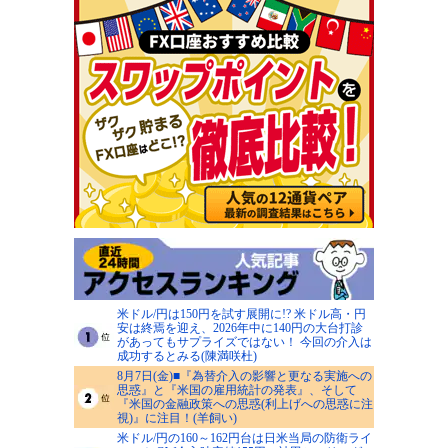
米ドル/円は150円を試す展開に!? 米ドル高・円
安は終焉を迎え、2026年中に140円の大台打診
があってもサプライズではない！ 今回の介入は
成功するとみる(陳満咲杜)
8月7日(金)■『為替介入の影響と更なる実施への
思惑』と『米国の雇用統計の発表』、そして
『米国の金融政策への思惑(利上げへの思惑に注
視)』に注目！(羊飼い)
米ドル/円の160～162円台は日米当局の防衛ライ