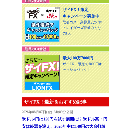
ザイFX！限定
キャンペーン実施中
取引コスト業界最安水準!
トレイダーズ証券みんな
のFX
最大100万7000円
ザイFX！限定で5000円キ
ャッシュバック！
ザイFX！最新＆おすすめ記事
2026年08月07日(金)18時09分公開
米ドル/円は150円を試す展開に!? 米ドル高・円
安は終焉を迎え、2026年中に140円の大台打診