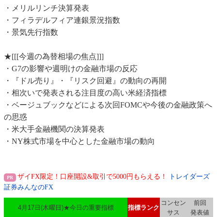
・メリルリンチ決算発表
・フィラデルフィア連銀景況指数
・景気先行指数
★[[[今週の為替相場の焦点]]]
・G7の影響や週明けの金融市場の反応
・『ドル売り』・『リスク回避』の動向の再開
・相次いで発表される注目度の高い米経済指標
・ベージュブックなどによる次回FOMCや今後の金融政策へ
の思惑
・米大手金融機関の決算発表
・NY株式市場を中心とした金融市場の動向
ザイFX限定！口座開設&取引で5000円もらえる！
トレイダーズ
証券みんなのFX
コンセン
前回
4月17日(木曜日)★今日の重要指標
指標ランク
サス
発表値