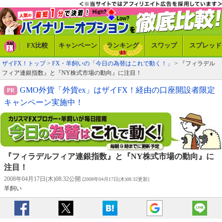
FX比較
キャンペーン
ランキング
スワップ
スプレッド
ザイFX！トップ
>
FX・羊飼いの「今日の為替はこれで動く！」
> 『フィラデル
フィア連銀指数』と『NY株式市場の動向』に注目！
GMO外貨「外貨ex」はザイFX！経由の口座開設者限定
キャンペーン実施中！
『フィラデルフィア連銀指数』と『NY株式市場の動向』に
注目！
2008年04月17日(木)08:32公開
[2008年04月17日(木)08:32更新]
羊飼い