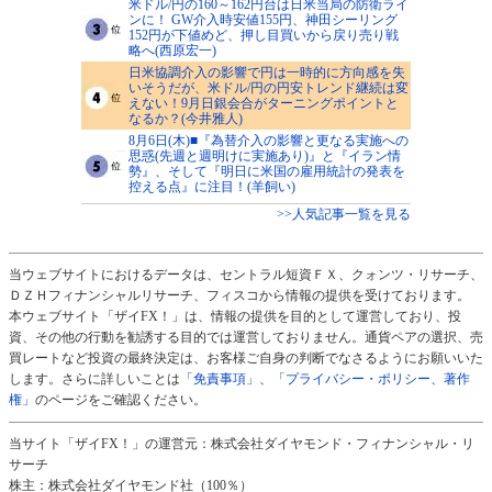
米ドル/円の160～162円台は日米当局の防衛ライ
ンに！ GW介入時安値155円、神田シーリング
152円が下値めど、押し目買いから戻り売り戦
略へ(西原宏一)
日米協調介入の影響で円は一時的に方向感を失
いそうだが、米ドル/円の円安トレンド継続は変
えない！9月日銀会合がターニングポイントと
なるか？(今井雅人)
8月6日(木)■『為替介入の影響と更なる実施への
思惑(先週と週明けに実施あり)』と『イラン情
勢』、そして『明日に米国の雇用統計の発表を
控える点』に注目！(羊飼い)
>>人気記事一覧を見る
当ウェブサイトにおけるデータは、セントラル短資ＦＸ、クォンツ・リサーチ、
ＤＺＨフィナンシャルリサーチ、フィスコから情報の提供を受けております。
本ウェブサイト「ザイFX！」は、情報の提供を目的として運営しており、投
資、その他の行動を勧誘する目的では運営しておりません。通貨ペアの選択、売
買レートなど投資の最終決定は、お客様ご自身の判断でなさるようにお願いいた
します。さらに詳しいことは
「免責事項」
、
「プライバシー・ポリシー、著作
権」
のページをご確認ください。
当サイト「ザイFX！」の運営元：株式会社ダイヤモンド・フィナンシャル・リ
サーチ
株主：株式会社ダイヤモンド社（100％）