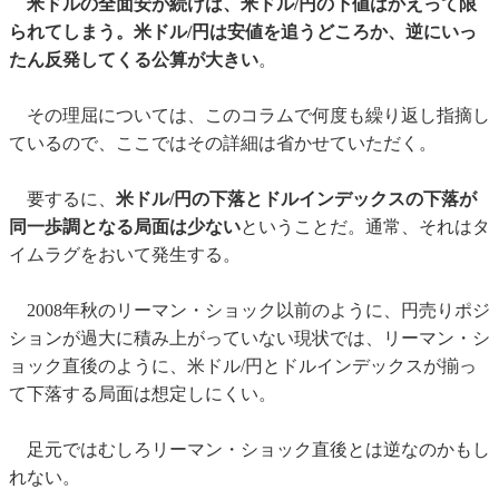
米ドルの全面安が続けば、米ドル/円の下値はかえって限
られてしまう。米ドル/円は安値を追うどころか、逆にいっ
たん反発してくる公算が大きい
。
その理屈については、このコラムで何度も繰り返し指摘し
ているので、ここではその詳細は省かせていただく。
要するに、
米ドル/円の下落とドルインデックスの下落が
同一歩調となる局面は少ない
ということだ。通常、それはタ
イムラグをおいて発生する。
2008年秋のリーマン・ショック以前のように、円売りポジ
ションが過大に積み上がっていない現状では、リーマン・シ
ョック直後のように、米ドル/円とドルインデックスが揃っ
て下落する局面は想定しにくい。
足元ではむしろリーマン・ショック直後とは逆なのかもし
れない。