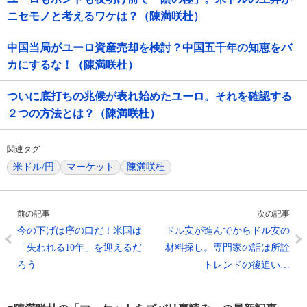
ニセモノと考えるワケは？（陳満咲杜）
中国当局がユーロ資産売却を検討？中国五千年の知恵をバ
カにするな！（陳満咲杜）
ついに底打ちの兆候が表れ始めたユーロ。それを確認する
２つの方法とは？（陳満咲杜）
関連タグ
米ドル/円
マーケット
陳満咲杜
前の記事
次の記事
今の下げは序の口だ！米国は
ドル安が進んでからドル安の
「失われる10年」を迎えるだ
材料探し。専門家の話は所詮
ろう
トレンドの後追い…