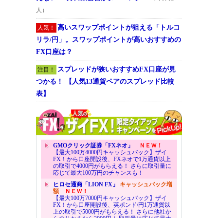
人）
高いスワップポイントが狙える「トルコ
人気！
リラ/円」。スワップポイントが高いおすすめの
FX口座は？
スプレッドが狭いおすすめFX口座が見
注目！
つかる！ 【人気13通貨ペアのスプレッド比較
表】
GMOクリック証券「FXネオ」
ＮＥＷ！
【最大100万4000円キャッシュバック】ザイ
FX！から口座開設後、FXネオで1万通貨以上
の取引で4000円がもらえる！ さらに取引量に
応じて最大100万円のチャンスも！
ヒロセ通商「LION FX」
キャッシュバック増
額
ＮＥＷ！
【最大100万7000円キャッシュバック】ザイ
FX！から口座開設後、英ポンド/円1万通貨以
上の取引で5000円がもらえる！ さらに他社か