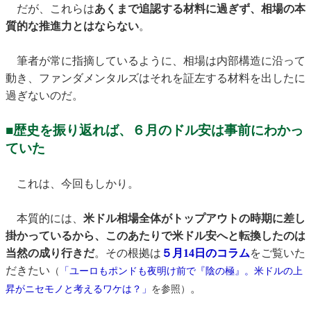
だが、これらは
あくまで追認する材料に過ぎず、相場の本
質的な推進力とはならない
。
筆者が常に指摘しているように、相場は内部構造に沿って
動き、ファンダメンタルズはそれを証左する材料を出したに
過ぎないのだ。
■歴史を振り返れば、６月のドル安は事前にわかっ
ていた
これは、今回もしかり。
本質的には、
米ドル相場全体がトップアウトの時期に差し
掛かっているから、このあたりで米ドル安へと転換したのは
当然の成り行きだ
。その根拠は
５月14日のコラム
をご覧いた
だきたい
（
「ユーロもポンドも夜明け前で『陰の極』。米ドルの上
。
昇がニセモノと考えるワケは？」
を参照）