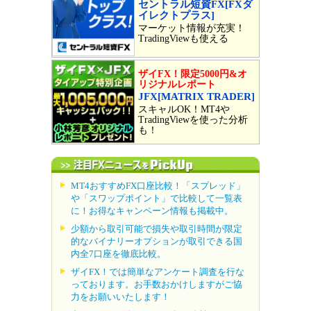
セントラル短資FX[FXダ
イレクトプラス]
マーケット情報が充実！
TradingViewも使える
ザイFX！限定5000円&オ
リジナルレポート
JFX[MATRIX TRADER]
スキャルOK！MT4や
TradingViewを使った分析
も！
MT4おすすめFX口座比較！「スプレッド」
や「スワップポイント」で比較して一覧表
に！お得なキャンペーン情報も掲載中。
少額から取引可能で損失や取引時間が限定
的なバイナリーオプションが取引できる国
内全7口座を徹底比較。
ザイFX！では簡単なアンケート調査を行な
っております。お手数おかけしますがご協
力をお願いいたします！