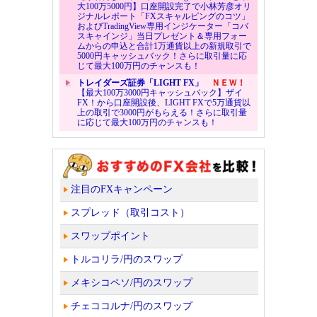
大100万5000円】口座開設完了で小林芳彦オリ
ジナルレポート「FXスキャルピングのコツ」
およびTradingView専用インジケーター「コバ
スキャインジ」当日プレゼント＆専用フォー
ムからの申込と合計1万通貨以上の新規取引で
5000円キャッシュバック！さらに取引量に応
じて最大100万円のチャンスも！
トレイダーズ証券「LIGHT FX」
ＮＥＷ！
【最大100万3000円キャッシュバック】ザイ
FX！から口座開設後、LIGHT FXで5万通貨以
上の取引で3000円がもらえる！さらに取引量
に応じて最大100万円のチャンスも！
注目のFXキャンペーン
スプレッド（取引コスト）
スワップポイント
トルコリラ/円のスワップ
メキシコペソ/円のスワップ
チェココルナ/円のスワップ