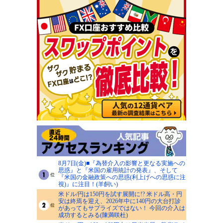
8月7日(金)■『為替介入の影響と更なる実施への
思惑』と『米国の雇用統計の発表』、そして
『米国の金融政策への思惑(利上げへの思惑に注
視)』に注目！(羊飼い)
米ドル/円は150円を試す展開に!? 米ドル高・円
安は終焉を迎え、2026年中に140円の大台打診
があってもサプライズではない！ 今回の介入は
成功するとみる(陳満咲杜)