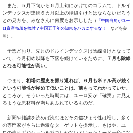
また、５月下旬から６月上旬にかけてのコラムで、ドルイ
ンデックスが連続６カ月以上の陽線引けとはならないだろう
との見方を、みなさんに何度もお示しした
（
「中国当局がユー
ロ資産売却を検討？中国五千年の知恵をバカにするな！」
などを参
。
照）
予想どおり、先月のドルインデックスは陰線引けとなって
いて、今月初め以降も下落を続けているために、
７月も陰線
となる可能性が高い
。
つまり、
相場の歴史を振り返れば、６月も米ドル高が続く
という可能性が極めて低いことは、前もってわかっていた
。
ところが、そういった時期には、ユーロ安が「確実」に見え
るような悪材料が満ちあふれているものだ。
新聞や雑誌を読めば読むほどその信ぴょう性は増し、多く
の専門家がさらに過激なターゲットを提示し、もはや、ユー
ロの売りポジションを持つしかないといったムード一色にな