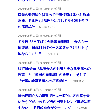
2026年08月07日(金)15時43分公開
口先の楽観論とは違って中東情勢は悪化し原油
反発、ドル円も158円台に戻しドル金利上昇で
の雇用統計
（持田有紀子）
2026年08月07日(金)09時11分公開
ドル円158円半ば！今晩米雇用統計→介入も一
応警戒。日銀利上げペース加速か？9月利上げ
地ならしに注目。
（ZERO）
2026年08月07日(金)06時45分公開
8月7日(金)■『為替介入の影響と更なる実施への
思惑』と『米国の雇用統計の発表』、そして
『米国の金融政策への思惑(利上…
（羊飼い）
2026年08月06日(木)17時00分公開
日米協調介入の影響で円は一時的に方向感を失
いそうだが、米ドル/円の円安トレンド継続は変
えない！9月日銀会合がターニング…
（今井雅