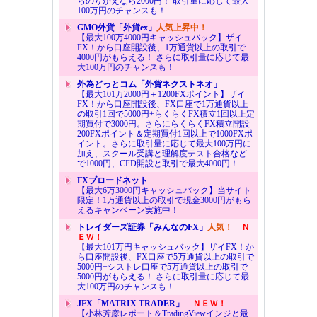
らのりかえなら2000円！ 取引量に応じて最大
100万円のチャンスも！
GMO外貨「外貨ex」
人気上昇中！
【最大100万4000円キャッシュバック】ザイ
FX！から口座開設後、1万通貨以上の取引で
4000円がもらえる！ さらに取引量に応じて最
大100万円のチャンスも！
外為どっとコム「外貨ネクストネオ」
【最大101万2000円＋1200FXポイント】ザイ
FX！から口座開設後、FX口座で1万通貨以上
の取引1回で5000円+らくらくFX積立1回以上定
期買付で3000円。さらにらくらくFX積立開設
200FXポイント＆定期買付1回以上で1000FXポ
イント。さらに取引量に応じて最大100万円に
加え、スクール受講と理解度テスト合格など
で1000円、CFD開設と取引で最大4000円！
FXブロードネット
【最大6万3000円キャッシュバック】当サイト
限定！1万通貨以上の取引で現金3000円がもら
えるキャンペーン実施中！
トレイダーズ証券「みんなのFX」
人気！
Ｎ
ＥＷ！
【最大101万円キャッシュバック】ザイFX！か
ら口座開設後、FX口座で5万通貨以上の取引で
5000円+シストレ口座で5万通貨以上の取引で
5000円がもらえる！ さらに取引量に応じて最
大100万円のチャンスも！
JFX「MATRIX TRADER」
ＮＥＷ！
【小林芳彦レポート＆TradingViewインジと最