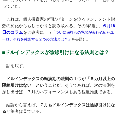
っていた。
これは、個人投資家の行動パターンを測るセンチメント指
数の変化からもしっかりと読み取れる。その詳細は、
６月18
日のコラム
をご参考に！
（
「ついに底打ちの兆候が表れ始めたユ
。
ーロ。それを確認する２つの方法とは？」
を参照）
■ドルインデックスが陰線引けになる法則とは？
話を戻す。
ドルインデックスの転換期の法則の１つが「６カ月以上の
陽線引けはない」ということだ
。そうであれば、次の法則を
探し出せば、７月のパフォーマンスもある程度推測できる。
結論から言えば、
７月もドルインデックスは陰線引けにな
る
と筆者は見ている。