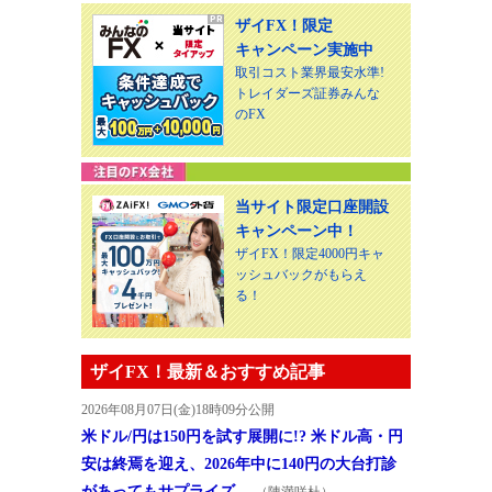
ザイFX！限定
キャンペーン実施中
取引コスト業界最安水準!
トレイダーズ証券みんな
のFX
当サイト限定口座開設
キャンペーン中！
ザイFX！限定4000円キャ
ッシュバックがもらえ
る！
ザイFX！最新＆おすすめ記事
2026年08月07日(金)18時09分公開
米ドル/円は150円を試す展開に!? 米ドル高・円
安は終焉を迎え、2026年中に140円の大台打診
があってもサプライズ…
（陳満咲杜）