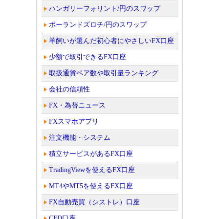
ハンガリーフォリント/円のスワップ
ポーランドズロチ/円のスワップ
羊飼いが選んだ初心者にやさしいFX口座
少額で取引できるFX口座
取扱通貨ペア数や取引量ランキング
会社の信頼性
FX・為替ニュース
FXスマホアプリ
注文機能・システム
積立サービスがあるFX口座
TradingViewを使えるFX口座
MT4やMT5を使えるFX口座
FX自動売買（シストレ）口座
CFD口座