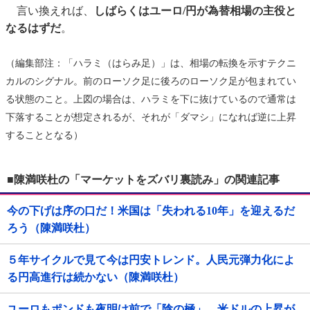
言い換えれば、
しばらくはユーロ/円が為替相場の主役と
なるはずだ
。
（編集部注：「ハラミ（はらみ足）」は、相場の転換を示すテクニ
カルのシグナル。前のローソク足に後ろのローソク足が包まれてい
る状態のこと。上図の場合は、ハラミを下に抜けているので通常は
下落することが想定されるが、それが「ダマシ」になれば逆に上昇
することとなる）
■陳満咲杜の「マーケットをズバリ裏読み」の関連記事
今の下げは序の口だ！米国は「失われる10年」を迎えるだ
ろう（陳満咲杜）
５年サイクルで見て今は円安トレンド。人民元弾力化によ
る円高進行は続かない（陳満咲杜）
ユーロもポンドも夜明け前で「陰の極」。米ドルの上昇が