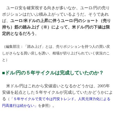
ユーロ安を確実視する向きが多いなか、ユーロ/円の売り
ポジションはだいぶ積み上がっているようだ。そうであれ
ば、
ユーロ/米ドルの上昇に伴うユーロ/円のショート（売り
持ち）筋の踏み上げ（※）によって、米ドル/円の下値は限
定的となるだろう
。
（編集部注：「踏み上げ」とは、売りポジションを持つ人の買い戻
しがさらなる買い戻しを誘い、相場が切り上げられていく状況のこ
と）
■ドル/円の５年サイクルは完成していたのか？
米ドル/円はこれから安値追いとなるかどうかは、2005年
安値を起点とした５年サイクルが完成していたかどうかによ
る
（
「５年サイクルで見て今は円安トレンド。人民元弾力化による
。
円高進行は続かない」
を参照）