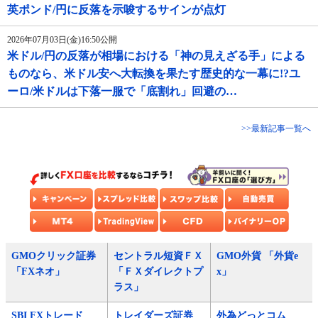
英ポンド/円に反落を示唆するサインが点灯
2026年07月03日(金)16:50公開
米ドル/円の反落が相場における「神の見えざる手」による
ものなら、米ドル安へ大転換を果たす歴史的な一幕に!?ユ
ーロ/米ドルは下落一服で「底割れ」回避の…
>>最新記事一覧へ
GMOクリック証券
セントラル短資ＦＸ
GMO外貨 「外貨e
「FXネオ」
「ＦＸダイレクトプ
x」
ラス」
SBI FXトレード
トレイダーズ証券
外為どっとコム