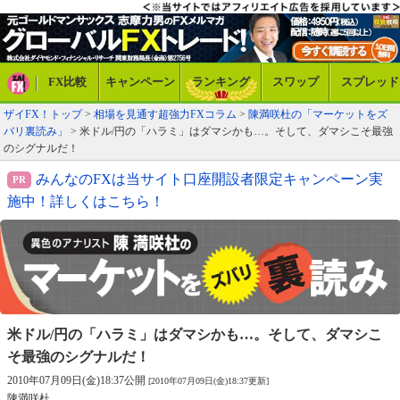
FX比較
キャンペーン
ランキング
スワップ
スプレッド
ザイFX！トップ
>
相場を見通す超強力FXコラム
>
陳満咲杜の「マーケットをズ
バリ裏読み」
> 米ドル/円の「ハラミ」はダマシかも…。そして、ダマシこそ最強
のシグナルだ！
みんなのFXは当サイト口座開設者限定キャンペーン実
施中！詳しくはこちら！
米ドル/円の「ハラミ」はダマシかも…。
そして、ダマシこ
そ最強のシグナルだ！
2010年07月09日(金)18:37公開
[2010年07月09日(金)18:37更新]
陳満咲杜