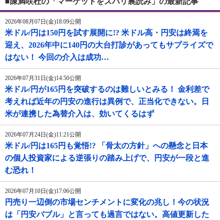
■陳満咲杜の「マーケットをズバリ裏読み」の最新記事
2026年08月07日(金)18:09公開
米ドル/円は150円を試す展開に!? 米ドル高・円安は終焉を
迎え、2026年中に140円の大台打診があってもサプライズで
はない！ 今回の介入は成功…
2026年07月31日(金)14:50公開
米ドル/円が165円を突破するのは難しいとみる！ 金利差で
考えれば近年の円安の進行は異例で、正当化できない。日
米が連携した為替介入は、効いてくるはず
2026年07月24日(金)11:21公開
米ドル/円は165円も覚悟!? 「骨太の方針」への懸念と日本
の個人投資家による逆張りの踏み上げで、円安が一段と進
む恐れ！
2026年07月10日(金)17:06公開
円売り一辺倒の市場センチメントに変化の兆し！今の状況
は「円安バブル」と言っても過言ではない。高値更新した