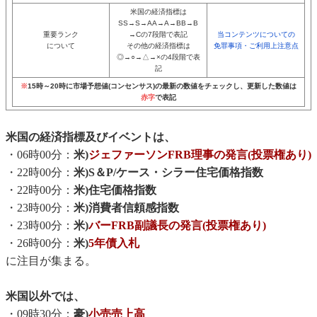
米国の経済指標は
SS→S→AA→A→BB→B
重要ランク
→Cの7段階で表記
当コンテンツについての
について
その他の経済指標は
免罪事項・ご利用上注意点
◎→○→△→×の4段階で表
記
※
15時～20時に市場予想値(コンセンサス)の最新の数値をチェックし、更新した数値は
赤字
で表記
米国の経済指標及びイベントは、
・06時00分：
米)
ジェファーソンFRB理事の発言(投票権あり)
・22時00分：
米)S＆P/ケース・シラー住宅価格指数
・22時00分：
米)住宅価格指数
・23時00分：
米)消費者信頼感指数
・23時00分：
米)
バーFRB副議長の発言(投票権あり)
・26時00分：
米)
5年債入札
に注目が集まる。
米国以外では、
・09時30分：
豪)
小売売上高