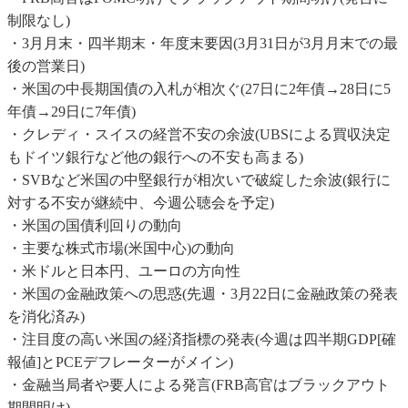
制限なし)
・3月月末・四半期末・年度末要因(3月31日が3月月末での最
後の営業日)
・米国の中長期国債の入札が相次ぐ(27日に2年債→28日に5
年債→29日に7年債)
・クレディ・スイスの経営不安の余波(UBSによる買収決定
もドイツ銀行など他の銀行への不安も高まる)
・SVBなど米国の中堅銀行が相次いで破綻した余波(銀行に
対する不安が継続中、今週公聴会を予定)
・米国の国債利回りの動向
・主要な株式市場(米国中心)の動向
・米ドルと日本円、ユーロの方向性
・米国の金融政策への思惑(先週・3月22日に金融政策の発表
を消化済み)
・注目度の高い米国の経済指標の発表(今週は四半期GDP[確
報値]とPCEデフレーターがメイン)
・金融当局者や要人による発言(FRB高官はブラックアウト
期間明け)