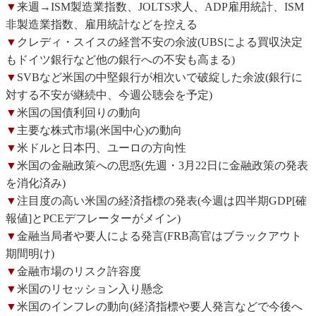
▼
来週→ISM製造業指数、JOLTS求人、ADP雇用統計、ISM
非製造業指数、雇用統計などを控える
▼
クレディ・スイスの経営不安の余波(UBSによる買収決定
もドイツ銀行など他の銀行への不安も高まる)
▼
SVBなど米国の中堅銀行が相次いで破綻した余波(銀行に
対する不安が継続中、今週公聴会を予定)
▼
米国の国債利回りの動向
▼
主要な株式市場(米国中心)の動向
▼
米ドルと日本円、ユーロの方向性
▼
米国の金融政策への思惑(先週・3月22日に金融政策の発表
を消化済み)
▼
注目度の高い米国の経済指標の発表(今週は四半期GDP[確
報値]とPCEデフレーターがメイン)
▼
金融当局者や要人による発言(FRB高官はブラックアウト
期間明け)
▼
金融市場のリスク許容度
▼
米国のリセッション入り懸念
▼
米国のインフレの動向(経済指標や要人発言などで今後へ