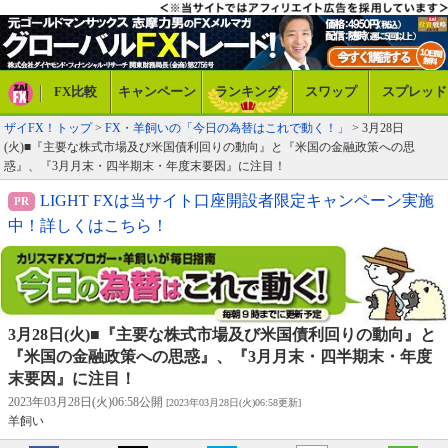
FX比較
キャンペーン
ランキング
スワップ
スプレッド
ザイFX！トップ
>
FX・羊飼いの「今日の為替はこれで動く！」
> 3月28日
(火)■『主要な株式市場及び米国債利回りの動向』と『米国の金融政策への思
惑』、『3月月末・四半期末・年度末要因』に注目！
LIGHT FXは当サイト口座開設者限定キャンペーン実施
中！詳しくはこちら！
3月28日(火)■『主要な株式市場及び米国債利回りの動向』と
『米国の金融政策への思惑』、『3月月末・四半期末・年度
末要因』に注目！
2023年03月28日(火)06:58公開
[2023年03月28日(火)06:58更新]
羊飼い