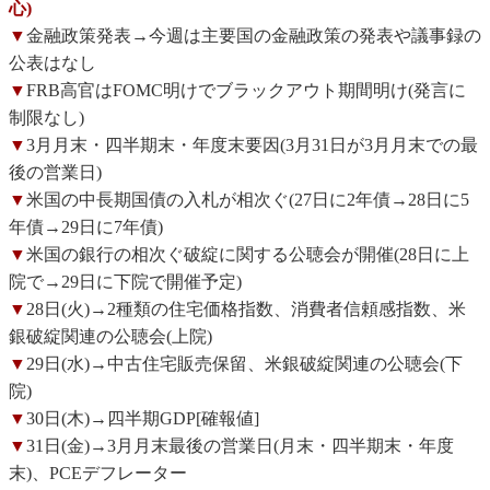
心)
▼
金融政策発表→今週は主要国の金融政策の発表や議事録の
公表はなし
▼
FRB高官はFOMC明けでブラックアウト期間明け(発言に
制限なし)
▼
3月月末・四半期末・年度末要因(3月31日が3月月末での最
後の営業日)
▼
米国の中長期国債の入札が相次ぐ(27日に2年債→28日に5
年債→29日に7年債)
▼
米国の銀行の相次ぐ破綻に関する公聴会が開催(28日に上
院で→29日に下院で開催予定)
▼
28日(火)→2種類の住宅価格指数、消費者信頼感指数、米
銀破綻関連の公聴会(上院)
▼
29日(水)→中古住宅販売保留、米銀破綻関連の公聴会(下
院)
▼
30日(木)→四半期GDP[確報値]
▼
31日(金)→3月月末最後の営業日(月末・四半期末・年度
末)、PCEデフレーター