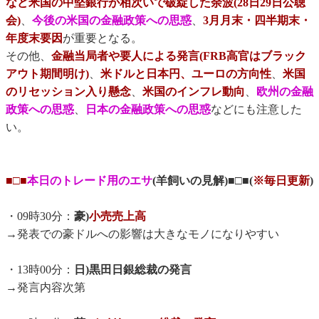
など米国の中堅銀行が相次いで破綻した余波(28日29日公聴
会)
、
今後の米国の金融政策への思惑
、
3月月末・四半期末・
年度末要因
が重要となる。
その他、
金融当局者や要人による発言(FRB高官はブラック
アウト期間明け)
、
米ドルと日本円、ユーロの方向性
、
米国
のリセッション入り懸念
、
米国のインフレ動向
、
欧州の金融
政策への思惑
、
日本の金融政策への思惑
などにも注意した
い。
■□■
本日のトレード用のエサ
(羊飼いの見解)■□■(
※毎日更新
)
・09時30分：
豪)
小売売上高
→発表での豪ドルへの影響は大きなモノになりやすい
・13時00分：
日)黒田日銀総裁の発言
→発言内容次第