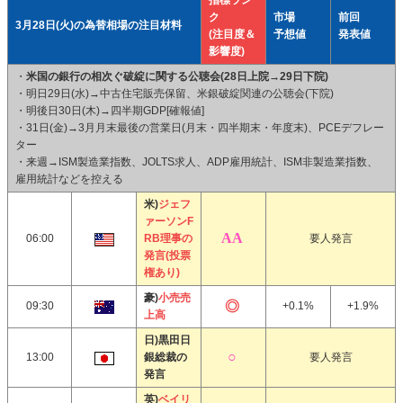
指標ラン
ク
市場
前回
3月28日(火)の為替相場の注目材料
(注目度＆
予想値
発表値
影響度)
・
米国の銀行の相次ぐ破綻に関する公聴会(28日上院→29日下院)
・明日29日(水)→中古住宅販売保留、米銀破綻関連の公聴会(下院)
・明後日30日(木)→四半期GDP[確報値]
・31日(金)→3月月末最後の営業日(月末・四半期末・年度末)、PCEデフレー
ター
・来週→ISM製造業指数、JOLTS求人、ADP雇用統計、ISM非製造業指数、
雇用統計などを控える
米)
ジェフ
ァーソンF
06:00
RB理事の
要人発言
発言(投票
権あり)
豪)
小売売
09:30
+0.1%
+1.9%
上高
日)黒田日
13:00
銀総裁の
要人発言
発言
英)
ベイリ