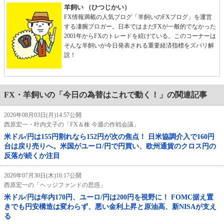
羊飼い （ひつじかい）
FX情報満載の人気ブログ「羊飼いのFXブログ」を運営
する凄腕ブロガー。日本ではまだFXが一般的でなかった
2001年からFXのトレードを続けている。このコーナーは
そんな羊飼いが今日発表される重要経済指標をズバリ解
説！
FX・羊飼いの「今日の為替はこれで動く！」の関連記事
2026年08月03日(月)14:57公開
西原宏一・叶内文子の「FX＆株 今週の作戦会議」
米ドル/円は155円割れなら152円が次の焦点！ 日米協調介入で160円
台は戻り売りへ。米国がユーロ/円で円買い、欧州通貨のクロス円の
反落が続くか注目
2026年07月30日(木)16:17公開
西原宏一の「ヘッジファンドの思惑」
米ドル/円は年内170円、ユーロ/円は200円を視野に！ FOMC据え置
きでも円安構造は変わらず、悪い金利上昇と原油高、新NISAが支え
る