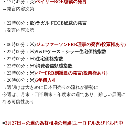
・17時45分：
英)
ベイリーBOE総裁の発言
→発言内容次第
・22時00分：
欧)ラガルドECB総裁の発言
→発言内容次第
・06時00分：
米)
ジェファーソンFRB理事の発言(投票権あり)
・22時00分：
米)S＆P/ケース・シラー住宅価格指数
・22時00分：
米)住宅価格指数
・23時00分：
米)消費者信頼感指数
・23時00分：
米)
バーFRB副議長の発言(投票権あり)
・26時00分：
米)
5年債入札
→週明けは大きめに日本円売りの流れが優勢に
今週は、月末・四半期末・年度末の週であり、難しい展開に
なる可能性あり
■
3月27日～の週の為替相場の焦点(ユーロドル及びドル円中