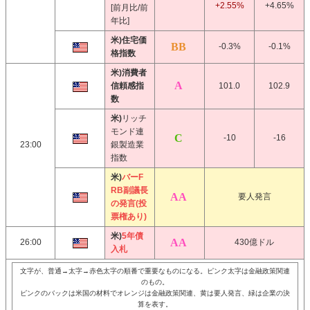
+2.55%
+4.65%
[前月比/前
年比]
米)住宅価
-0.3%
-0.1%
格指数
米)消費者
信頼感指
101.0
102.9
数
米)
リッチ
モンド連
-10
-16
23:00
銀製造業
指数
米)
バーF
RB副議長
要人発言
の発言(投
票権あり)
米)
5年債
26:00
430億ドル
入札
文字が、普通→太字→赤色太字の順番で重要なものになる。ピンク太字は金融政策関連
のもの。
ピンクのバックは米国の材料でオレンジは金融政策関連、黄は要人発言、緑は企業の決
算を表す。