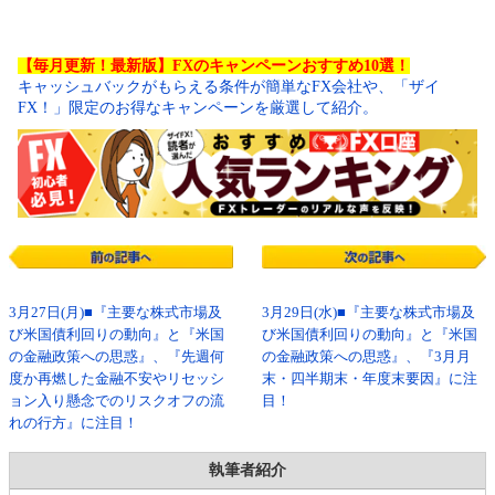
【毎月更新！最新版】FXのキャンペーンおすすめ10選！
キャッシュバックがもらえる条件が簡単なFX会社や、「ザイ
FX！」限定のお得なキャンペーンを厳選して紹介。
3月27日(月)■『主要な株式市場及
3月29日(水)■『主要な株式市場及
び米国債利回りの動向』と『米国
び米国債利回りの動向』と『米国
の金融政策への思惑』、『先週何
の金融政策への思惑』、『3月月
度か再燃した金融不安やリセッシ
末・四半期末・年度末要因』に注
ョン入り懸念でのリスクオフの流
目！
れの行方』に注目！
執筆者紹介