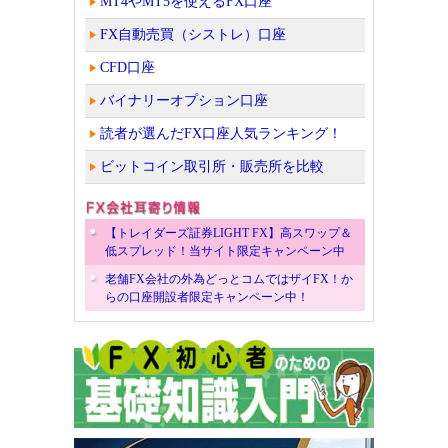
MT4やMT5を使えるFX口座
FX自動売買（シストレ）口座
CFD口座
バイナリーオプション口座
読者が選んだFX口座人気ランキング！
ビットコイン取引所・販売所を比較
【トレイダーズ証券LIGHT FX】高スワップ＆
低スプレッド！当サイト限定キャンペーン中
老舗FX会社の外為どっとコムではザイFX！か
らの口座開設者限定キャンペーン中！