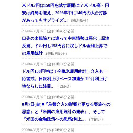
米ドル/円は150円を試す展開に!? 米ドル高・円
安は終焉を迎え、2026年中に140円の大台打診
があってもサプライズ…
（陳満咲杜）
2026年08月07日(金)15時43分公開
口先の楽観論とは違って中東情勢は悪化し原油
反発、ドル円も158円台に戻しドル金利上昇で
の雇用統計
（持田有紀子）
2026年08月07日(金)09時11分公開
ドル円158円半ば！今晩米雇用統計→介入も一
応警戒。日銀利上げペース加速か？9月利上げ
地ならしに注目。
（ZERO）
2026年08月07日(金)06時45分公開
8月7日(金)■『為替介入の影響と更なる実施への
思惑』と『米国の雇用統計の発表』、そして
『米国の金融政策への思惑(利上…
（羊飼い）
2026年08月06日(木)17時00分公開