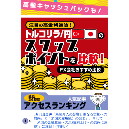
8月7日(金)■『為替介入の影響と更なる実施への
思惑』と『米国の雇用統計の発表』、そして
『米国の金融政策への思惑(利上げへの思惑に注
視)』に注目！(羊飼い)