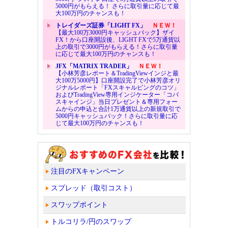
5000円がもらえる！ さらに取引量に応じて最
大100万円のチャンスも！
トレイダーズ証券「LIGHT FX」
ＮＥＷ！
【最大100万3000円キャッシュバック】ザイ
FX！から口座開設後、LIGHT FXで5万通貨以
上の取引で3000円がもらえる！さらに取引量
に応じて最大100万円のチャンスも！
JFX「MATRIX TRADER」
ＮＥＷ！
【小林芳彦レポート＆TradingViewインジと最
大100万5000円】口座開設完了で小林芳彦オリ
ジナルレポート「FXスキャルピングのコツ」
およびTradingView専用インジケーター「コバ
スキャインジ」当日プレゼント＆専用フォー
ムからの申込と合計1万通貨以上の新規取引で
5000円キャッシュバック！さらに取引量に応
じて最大100万円のチャンスも！
注目のFXキャンペーン
スプレッド（取引コスト）
スワップポイント
トルコリラ/円のスワップ