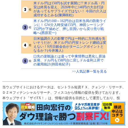
米ドル/円は150円を試す展開に!? 米ドル高・円
安は終焉を迎え、2026年中に140円の大台打診
があってもサプライズではない！ 今回の介入は
成功するとみる(陳満咲杜)
米ドル/円の160～162円台は日米当局の防衛ライ
ンに！ GW介入時安値155円、神田シーリング
152円が下値めど、押し目買いから戻り売り戦
略へ(西原宏一)
日米協調介入の影響で円は一時的に方向感を失
いそうだが、米ドル/円の円安トレンド継続は変
えない！9月日銀会合がターニングポイントと
なるか？(今井雅人)
口先の楽観論とは違って中東情勢は悪化し原油
反発、ドル円も158円台に戻しドル金利上昇で
の雇用統計(持田有紀子)
>>人気記事一覧を見る
当ウェブサイトにおけるデータは、セントラル短資ＦＸ、クォンツ・リサーチ、
ＤＺＨフィナンシャルリサーチ、フィスコから情報の提供を受けております。
本ウェブサイト「ザイFX！」は、情報の提供を目的として運営しており、投
資、その他の行動を勧誘する目的では運営しておりません。通貨ペアの選択、売
買レートなど投資の最終決定は、お客様ご自身の判断でなさるようにお願いいた
します。さらに詳しいことは
「免責事項」
、
「プライバシー・ポリシー、著作
権」
のページをご確認ください。