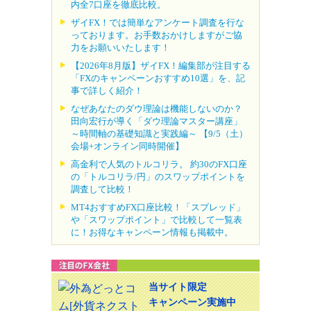
内全7口座を徹底比較。
ザイFX！では簡単なアンケート調査を行な
っております。お手数おかけしますがご協
力をお願いいたします！
【2026年8月版】ザイFX！編集部が注目する
「FXのキャンペーンおすすめ10選」を、記
事で詳しく紹介！
なぜあなたのダウ理論は機能しないのか？
田向宏行が導く「ダウ理論マスター講座」
～時間軸の基礎知識と実践編～ 【9/5（土）
会場+オンライン同時開催】
高金利で人気のトルコリラ。 約30のFX口座
の「トルコリラ/円」のスワップポイントを
調査して比較！
MT4おすすめFX口座比較！「スプレッド」
や「スワップポイント」で比較して一覧表
に！お得なキャンペーン情報も掲載中。
当サイト限定
キャンペーン実施中