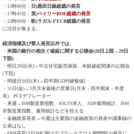
・13時00分：
日)黒田日銀総裁の発言
・17時45分：
英)
ベイリーBOE総裁の発言
・22時00分：
欧)ラガルドECB総裁の発言
に注目が集まる。
経済指標及び要人発言以外では、
・
米国の銀行の相次ぐ破綻に関する公聴会(28日上院→29日
下院)
・明日29日(水)→中古住宅販売保留、米銀破綻関連の公聴会
(下院)
・明後日30日(木)→四半期GDP[確報値]
・31日(金)→3月月末最後の営業日(月末・四半期末・年度
末)、PCEデフレーター
・来週→ISM製造業指数、JOLTS求人、ADP雇用統計、ISM
非製造業指数、雇用統計などを控える
・金融政策発表→今週は主要国の金融政策の発表や議事録の
公表はなし
・FRB高官はFOMC明けでブラックアウト期間明け(発言に