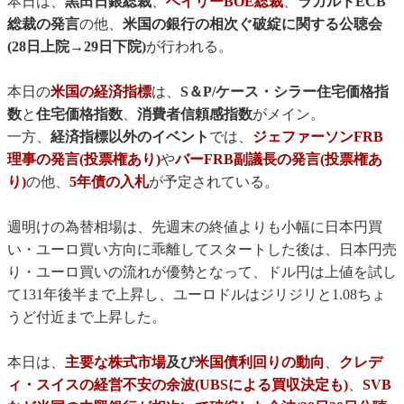
本日は、
黒田日銀総裁
、
ベイリーBOE総裁
、
ラガルドECB
総裁の発言
の他、
米国の銀行の相次ぐ破綻に関する公聴会
(28日上院→29日下院)
が行われる。
本日の
米国の経済指標
は、
S＆P/ケース・シラー住宅価格指
数
と
住宅価格指数
、
消費者信頼感指数
がメイン。
一方、
経済指標以外のイベント
では、
ジェファーソンFRB
理事の発言(投票権あり)
や
バーFRB副議長の発言(投票権あ
り)
の他、
5年債の入札
が予定されている。
週明けの為替相場は、先週末の終値よりも小幅に日本円買
い・ユーロ買い方向に乖離してスタートした後は、日本円売
り・ユーロ買いの流れが優勢となって、ドル円は上値を試し
て131年後半まで上昇し、ユーロドルはジリジリと1.08ちょ
うど付近まで上昇した。
本日は、
主要な株式市場
及び
米国債利回りの動向
、
クレデ
ィ・スイスの経営不安の余波(UBSによる買収決定も)
、
SVB