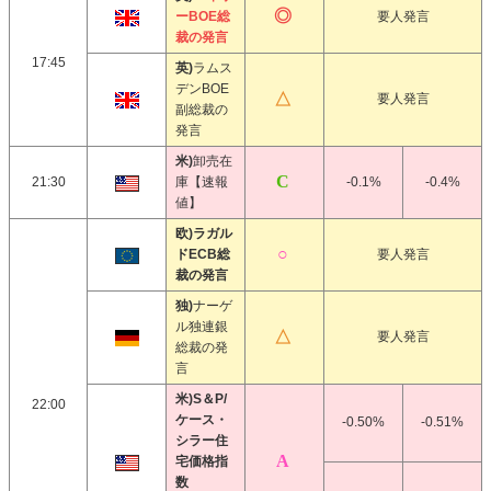
ーBOE総
要人発言
裁の発言
17:45
英)
ラムス
デンBOE
要人発言
副総裁の
発言
米)
卸売在
21:30
庫【速報
-0.1%
-0.4%
値】
欧)ラガル
ドECB総
要人発言
裁の発言
独)
ナーゲ
ル独連銀
要人発言
総裁の発
言
米)S＆P/
22:00
ケース・
-0.50%
-0.51%
シラー住
宅価格指
数