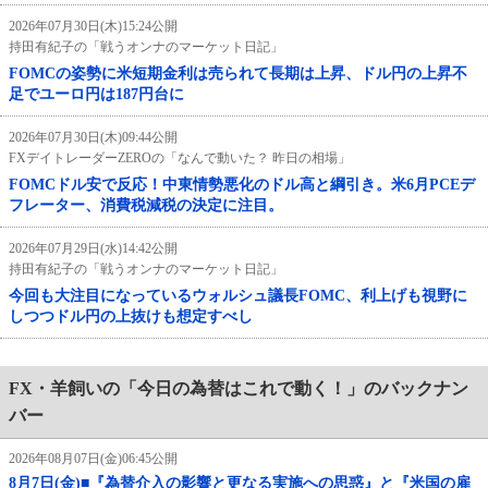
2026年07月30日(木)15:24公開
持田有紀子の「戦うオンナのマーケット日記」
FOMCの姿勢に米短期金利は売られて長期は上昇、ドル円の上昇不
足でユーロ円は187円台に
2026年07月30日(木)09:44公開
FXデイトレーダーZEROの「なんで動いた？ 昨日の相場」
FOMCドル安で反応！中東情勢悪化のドル高と綱引き。米6月PCEデ
フレーター、消費税減税の決定に注目。
2026年07月29日(水)14:42公開
持田有紀子の「戦うオンナのマーケット日記」
今回も大注目になっているウォルシュ議長FOMC、利上げも視野に
しつつドル円の上抜けも想定すべし
FX・羊飼いの「今日の為替はこれで動く！」のバックナン
バー
2026年08月07日(金)06:45公開
8月7日(金)■『為替介入の影響と更なる実施への思惑』と『米国の雇