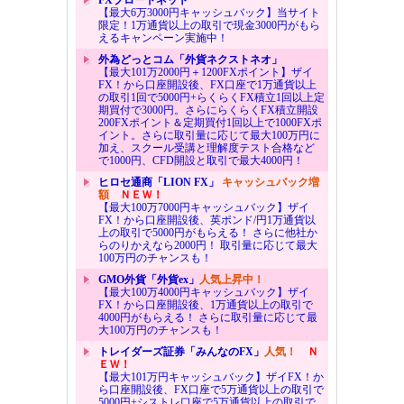
【最大6万3000円キャッシュバック】当サイト
限定！1万通貨以上の取引で現金3000円がもら
えるキャンペーン実施中！
外為どっとコム「外貨ネクストネオ」
【最大101万2000円＋1200FXポイント】ザイ
FX！から口座開設後、FX口座で1万通貨以上
の取引1回で5000円+らくらくFX積立1回以上定
期買付で3000円。さらにらくらくFX積立開設
200FXポイント＆定期買付1回以上で1000FXポ
イント。さらに取引量に応じて最大100万円に
加え、スクール受講と理解度テスト合格など
で1000円、CFD開設と取引で最大4000円！
ヒロセ通商「LION FX」
キャッシュバック増
額
ＮＥＷ！
【最大100万7000円キャッシュバック】ザイ
FX！から口座開設後、英ポンド/円1万通貨以
上の取引で5000円がもらえる！ さらに他社か
らのりかえなら2000円！ 取引量に応じて最大
100万円のチャンスも！
GMO外貨「外貨ex」
人気上昇中！
【最大100万4000円キャッシュバック】ザイ
FX！から口座開設後、1万通貨以上の取引で
4000円がもらえる！ さらに取引量に応じて最
大100万円のチャンスも！
トレイダーズ証券「みんなのFX」
人気！
Ｎ
ＥＷ！
【最大101万円キャッシュバック】ザイFX！か
ら口座開設後、FX口座で5万通貨以上の取引で
5000円+シストレ口座で5万通貨以上の取引で