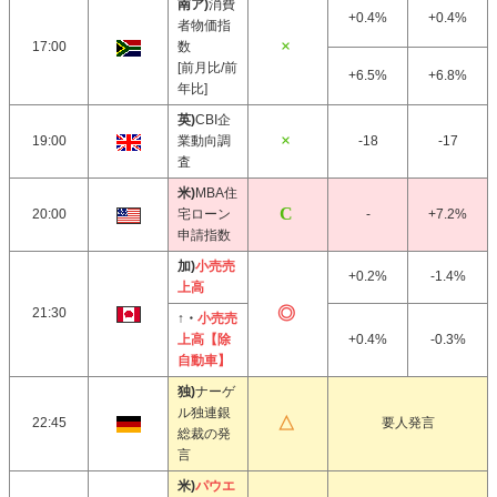
南ア)
消費
+0.4%
+0.4%
者物価指
17:00
数
[前月比/前
+6.5%
+6.8%
年比]
英)
CBI企
19:00
業動向調
-18
-17
査
米)
MBA住
20:00
宅ローン
-
+7.2%
申請指数
加)
小売売
+0.2%
-1.4%
上高
21:30
↑・
小売売
上高【除
+0.4%
-0.3%
自動車】
独)
ナーゲ
ル独連銀
22:45
要人発言
総裁の発
言
米)
パウエ