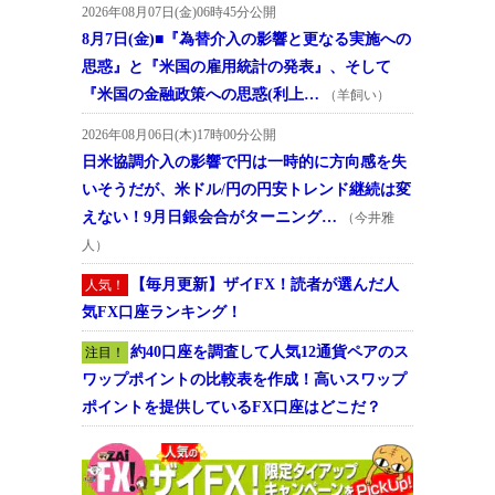
2026年08月07日(金)06時45分公開
8月7日(金)■『為替介入の影響と更なる実施への
思惑』と『米国の雇用統計の発表』、そして
『米国の金融政策への思惑(利上…
（羊飼い）
2026年08月06日(木)17時00分公開
日米協調介入の影響で円は一時的に方向感を失
いそうだが、米ドル/円の円安トレンド継続は変
えない！9月日銀会合がターニング…
（今井雅
人）
【毎月更新】ザイFX！読者が選んだ人
人気！
気FX口座ランキング！
約40口座を調査して人気12通貨ペアのス
注目！
ワップポイントの比較表を作成！高いスワップ
ポイントを提供しているFX口座はどこだ？