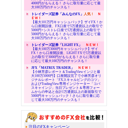
4000円がもらえる！ さらに取引量に応じて最
大100万円のチャンスも！
トレイダーズ証券「みんなのFX」
人気！
Ｎ
ＥＷ！
【最大101万円キャッシュバック】ザイFX！か
ら口座開設後、FX口座で5万通貨以上の取引で
5000円+シストレ口座で5万通貨以上の取引で
5000円がもらえる！ さらに取引量に応じて最
大100万円のチャンスも！
トレイダーズ証券「LIGHT FX」
ＮＥＷ！
【最大100万3000円キャッシュバック】ザイ
FX！から口座開設後、LIGHT FXで5万通貨以
上の取引で3000円がもらえる！さらに取引量
に応じて最大100万円のチャンスも！
JFX「MATRIX TRADER」
ＮＥＷ！
【小林芳彦レポート＆TradingViewインジと最
大100万5000円】口座開設完了で小林芳彦オリ
ジナルレポート「FXスキャルピングのコツ」
およびTradingView専用インジケーター「コバ
スキャインジ」当日プレゼント＆専用フォー
ムからの申込と合計1万通貨以上の新規取引で
5000円キャッシュバック！さらに取引量に応
じて最大100万円のチャンスも！
注目のFXキャンペーン