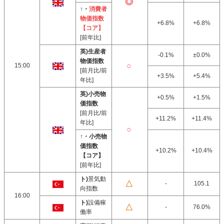
↑・
消費者
物価指数
+6.8%
+6.8%
【コア】
[前年比]
英)生産者
-0.1%
±0.0%
物価指数
15:00
[前月比/前
+3.5%
+5.4%
年比]
英)小売物
+0.5%
+1.5%
価指数
[前月比/前
+11.2%
+11.4%
年比]
↑・小売物
価指数
+10.2%
+10.4%
【コア】
[前年比]
ト)
景気動
-
105.1
向指数
16:00
ト)
設備稼
-
76.0%
働率