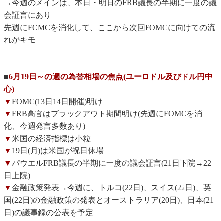
→今週のメインは、本日・明日のFRB議長の半期に一度の議
会証言にあり
先週にFOMCを消化して、ここから次回FOMCに向けての流
れがキモ
■
6月19日～の週の為替相場の焦点(ユーロドル及びドル円中
心)
▼
FOMC(13日14日開催)明け
▼
FRB高官はブラックアウト期間明け(先週にFOMCを消
化、今週発言多数あり)
▼
米国の経済指標は小粒
▼
19日(月)は米国が祝日休場
▼
パウエルFRB議長の半期に一度の議会証言(21日下院→22
日上院)
▼
金融政策発表→今週に、トルコ(22日)、スイス(22日)、英
国(22日)の金融政策の発表とオーストラリア(20日)、日本(21
日)の議事録の公表を予定