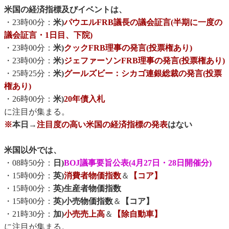
米国の経済指標及びイベントは、
・23時00分：
米)
パウエルFRB議長の議会証言(半期に一度の
議会証言・1日目、下院)
・23時00分：
米)
クックFRB理事の発言(投票権あり)
・23時00分：
米)
ジェファーソンFRB理事の発言(投票権あり)
・25時25分：
米)
グールズビー：シカゴ連銀総裁の発言(投票
権あり)
・26時00分：
米)
20年債入札
に注目が集まる。
※
本日→
注目度の高い米国の経済指標の発表
はない
米国以外では、
・08時50分：
日)
BOJ議事要旨公表(4月27日・28日開催分)
・15時00分：
英)
消費者物価指数
＆
【コア】
・15時00分：
英)生産者物価指数
・15時00分：
英)小売物価指数
＆
【コア】
・21時30分：
加)
小売売上高
＆
【除自動車】
に注目が集まる。