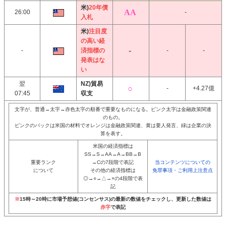
米)
20年債
26:00
-
入札
米)
注目度
の高い経
-
済指標の
-
-
発表はな
い
翌
NZ)貿易
-
+4.27億
07:45
収支
文字が、普通→太字→赤色太字の順番で重要なものになる。ピンク太字は金融政策関連
のもの。
ピンクのバックは米国の材料でオレンジは金融政策関連、黄は要人発言、緑は企業の決
算を表す。
米国の経済指標は
SS→S→AA→A→BB→B
重要ランク
→Cの7段階で表記
当コンテンツについての
について
その他の経済指標は
免罪事項・ご利用上注意点
◎→○→△→×の4段階で表
記
※
15時～20時に市場予想値(コンセンサス)の最新の数値をチェックし、更新した数値は
赤字
で表記