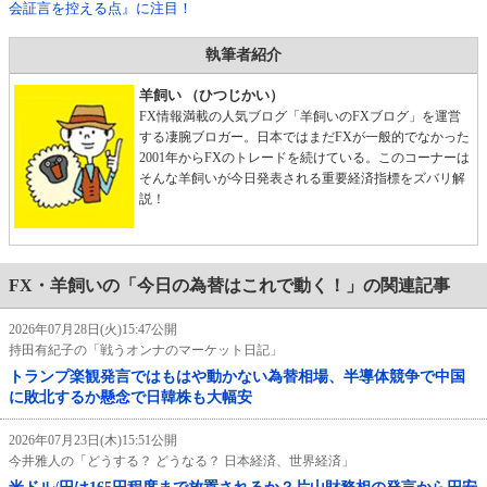
会証言を控える点』に注目！
執筆者紹介
羊飼い （ひつじかい）
FX情報満載の人気ブログ「羊飼いのFXブログ」を運営
する凄腕ブロガー。日本ではまだFXが一般的でなかった
2001年からFXのトレードを続けている。このコーナーは
そんな羊飼いが今日発表される重要経済指標をズバリ解
説！
FX・羊飼いの「今日の為替はこれで動く！」の関連記事
2026年07月28日(火)15:47公開
持田有紀子の「戦うオンナのマーケット日記」
トランプ楽観発言ではもはや動かない為替相場、半導体競争で中国
に敗北するか懸念で日韓株も大幅安
2026年07月23日(木)15:51公開
今井雅人の「どうする？ どうなる？ 日本経済、世界経済」