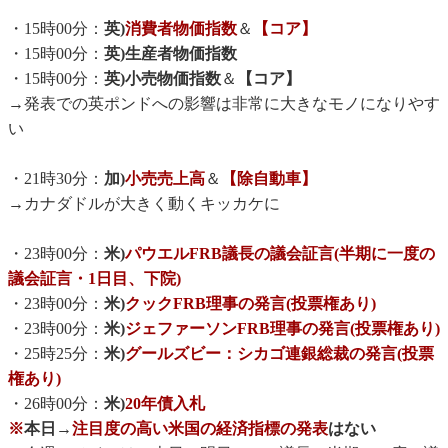
・15時00分：
英)
消費者物価指数
＆
【コア】
・15時00分：
英)生産者物価指数
・15時00分：
英)小売物価指数
＆
【コア】
→発表での英ポンドへの影響は非常に大きなモノになりやす
い
・21時30分：
加)
小売売上高
＆
【除自動車】
→カナダドルが大きく動くキッカケに
・23時00分：
米)
パウエルFRB議長の議会証言(半期に一度の
議会証言・1日目、下院)
・23時00分：
米)
クックFRB理事の発言(投票権あり)
・23時00分：
米)
ジェファーソンFRB理事の発言(投票権あり)
・25時25分：
米)
グールズビー：シカゴ連銀総裁の発言(投票
権あり)
・26時00分：
米)
20年債入札
※
本日→
注目度の高い米国の経済指標の発表
はない