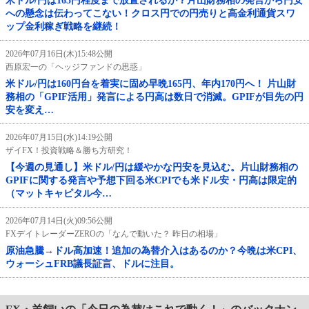
米ドル/円は165円程度まで放置されるか？片山財務相の発言から円安
への懸念は伝わってこない！クロス円での円売りと高金利通貨スワ
ップ金利稼ぎ戦略を継続！
2026年07月16日(木)15:48公開
西原宏一の「ヘッジファンドの思惑」
米ドル/円は160円台を着実に固め早晩165円、年内170円へ！ 片山財
務相の「GPIF活用」発言による円高は数日で消滅。GPIFが目先の円
安を変え…
2026年07月15日(水)14:19公開
ザイFX！投資戦略＆勝ち方研究！
【今週の見通し】米ドル/円は緩やかな円安を見込む。片山財務相の
GPIFに関する発言や予想下回る米CPIでも米ドル安・円高は限定的
（マットキャピタル今…
2026年07月14日(火)09:56公開
FXデイトレーダーZEROの「なんで動いた？ 昨日の相場」
原油急騰→ドル高加速！追加の為替介入はあるのか？今晩は米CPI、
ウォーシュFRB議長証言、ドルに注目。