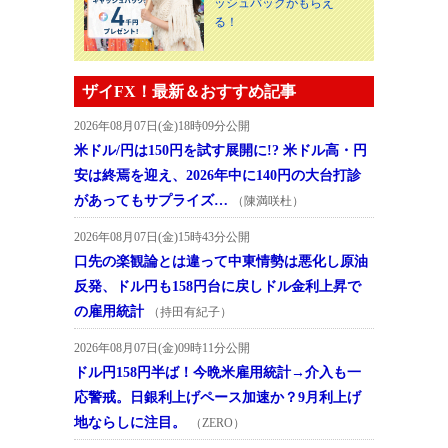
ッシュバックがもらえ
る！
ザイFX！最新＆おすすめ記事
2026年08月07日(金)18時09分公開
米ドル/円は150円を試す展開に!? 米ドル高・円
安は終焉を迎え、2026年中に140円の大台打診
があってもサプライズ…
（陳満咲杜）
2026年08月07日(金)15時43分公開
口先の楽観論とは違って中東情勢は悪化し原油
反発、ドル円も158円台に戻しドル金利上昇で
の雇用統計
（持田有紀子）
2026年08月07日(金)09時11分公開
ドル円158円半ば！今晩米雇用統計→介入も一
応警戒。日銀利上げペース加速か？9月利上げ
地ならしに注目。
（ZERO）