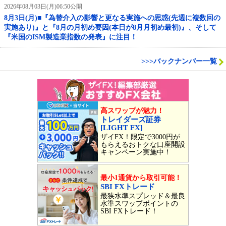
2026年08月03日(月)06:50公開
8月3日(月)■『為替介入の影響と更なる実施への思惑(先週に複数回の
実施あり)』と『8月の月初め要因(本日が8月月初め最初)』、そして
『米国のISM製造業指数の発表』に注目！
>>>バックナンバー一覧
高スワップが魅力！
トレイダーズ証券
[LIGHT FX]
ザイFX！限定で3000円が
もらえるおトクな口座開設
キャンペーン実施中！
最小1通貨から取引可能！
SBI FXトレード
最狭水準スプレッド＆最良
水準スワップポイントの
SBI FXトレード！