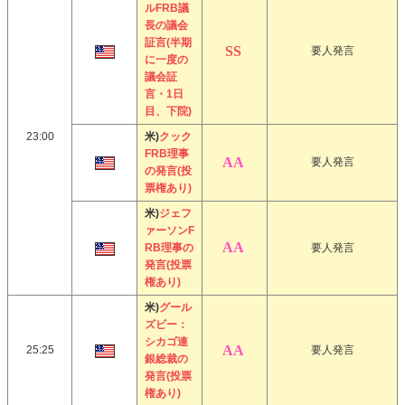
ルFRB議
長の議会
証言(半期
要人発言
に一度の
議会証
言・1日
目、下院)
23:00
米)
クック
FRB理事
要人発言
の発言(投
票権あり)
米)
ジェフ
ァーソンF
RB理事の
要人発言
発言(投票
権あり)
米)
グール
ズビー：
シカゴ連
25:25
要人発言
銀総裁の
発言(投票
権あり)