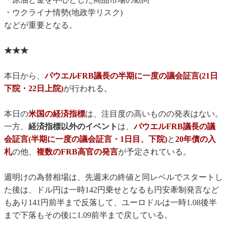
・ウクライナ情勢(地政学リスク)
などが重要となる。
★★★
本日から、
パウエルFRB議長の半期に一度の議会証言(21日
下院・22日上院)
が行われる。
本日の
米国の経済指標
は、注目度の高いものの発表はない。
一方、
経済指標以外のイベント
は、
パウエルFRB議長の議
会証言(半期に一度の議会証言・1日目、下院)
と
20年債の入
札
の他、
複数のFRB高官の発言
が予定されている。
週明けの為替相場は、先週末の終値と同レベルでスタートし
た後は、ドル円は一時142円乗せとなるも円安牽制発言など
もあり141円前半まで反落して、ユーロドルは一時1.08後半
まで下落もその後に1.09前半まで戻している。