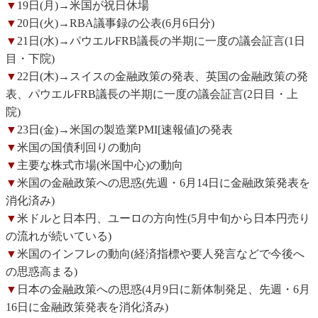
▼
19日(月)→米国が祝日休場
▼
20日(火)→RBA議事録の公表(6月6日分)
▼
21日(水)→パウエルFRB議長の半期に一度の議会証言(1日
目・下院)
▼
22日(木)→スイスの金融政策の発表、英国の金融政策の発
表、パウエルFRB議長の半期に一度の議会証言(2日目・上
院)
▼
23日(金)→米国の製造業PMI[速報値]の発表
▼
米国の国債利回りの動向
▼
主要な株式市場(米国中心)の動向
▼
米国の金融政策への思惑(先週・6月14日に金融政策発表を
消化済み)
▼
米ドルと日本円、ユーロの方向性(5月中旬から日本円売り
の流れが続いている)
▼
米国のインフレの動向(経済指標や要人発言などで今後へ
の思惑高まる)
▼
日本の金融政策への思惑(4月9日に新体制発足、先週・6月
16日に金融政策発表を消化済み)