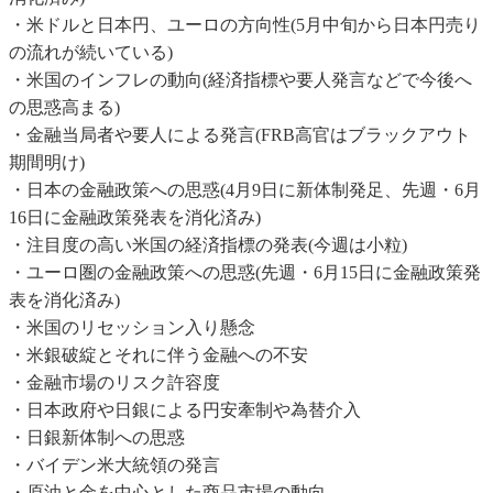
・米ドルと日本円、ユーロの方向性(5月中旬から日本円売り
の流れが続いている)
・米国のインフレの動向(経済指標や要人発言などで今後へ
の思惑高まる)
・金融当局者や要人による発言(FRB高官はブラックアウト
期間明け)
・日本の金融政策への思惑(4月9日に新体制発足、先週・6月
16日に金融政策発表を消化済み)
・注目度の高い米国の経済指標の発表(今週は小粒)
・ユーロ圏の金融政策への思惑(先週・6月15日に金融政策発
表を消化済み)
・米国のリセッション入り懸念
・米銀破綻とそれに伴う金融への不安
・金融市場のリスク許容度
・日本政府や日銀による円安牽制や為替介入
・日銀新体制への思惑
・バイデン米大統領の発言
・原油と金を中心とした商品市場の動向