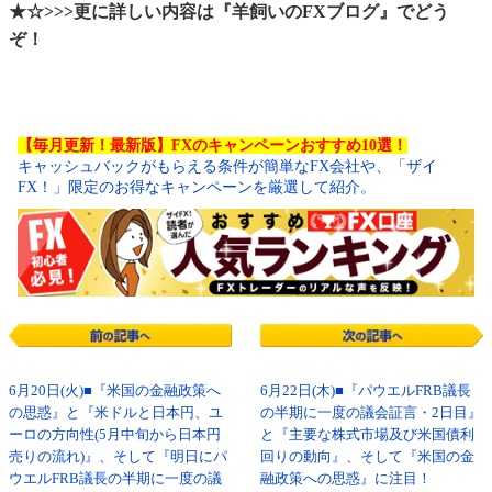
★☆>>>更に詳しい内容は『羊飼いのFXブログ』でどう
ぞ！
【毎月更新！最新版】FXのキャンペーンおすすめ10選！
キャッシュバックがもらえる条件が簡単なFX会社や、「ザイ
FX！」限定のお得なキャンペーンを厳選して紹介。
6月20日(火)■『米国の金融政策へ
6月22日(木)■『パウエルFRB議長
の思惑』と『米ドルと日本円、ユ
の半期に一度の議会証言・2日目』
ーロの方向性(5月中旬から日本円
と『主要な株式市場及び米国債利
売りの流れ)』、そして『明日にパ
回りの動向』、そして『米国の金
ウエルFRB議長の半期に一度の議
融政策への思惑』に注目！