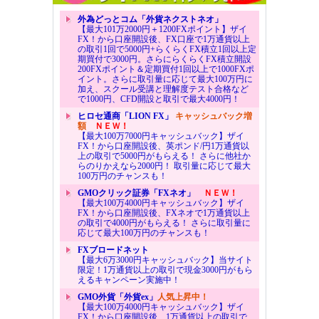
外為どっとコム「外貨ネクストネオ」
【最大101万2000円＋1200FXポイント】ザイ
FX！から口座開設後、FX口座で1万通貨以上
の取引1回で5000円+らくらくFX積立1回以上定
期買付で3000円。さらにらくらくFX積立開設
200FXポイント＆定期買付1回以上で1000FXポ
イント。さらに取引量に応じて最大100万円に
加え、スクール受講と理解度テスト合格など
で1000円、CFD開設と取引で最大4000円！
ヒロセ通商「LION FX」
キャッシュバック増
額
ＮＥＷ！
【最大100万7000円キャッシュバック】ザイ
FX！から口座開設後、英ポンド/円1万通貨以
上の取引で5000円がもらえる！ さらに他社か
らのりかえなら2000円！ 取引量に応じて最大
100万円のチャンスも！
GMOクリック証券「FXネオ」
ＮＥＷ！
【最大100万4000円キャッシュバック】ザイ
FX！から口座開設後、FXネオで1万通貨以上
の取引で4000円がもらえる！ さらに取引量に
応じて最大100万円のチャンスも！
FXブロードネット
【最大6万3000円キャッシュバック】当サイト
限定！1万通貨以上の取引で現金3000円がもら
えるキャンペーン実施中！
GMO外貨「外貨ex」
人気上昇中！
【最大100万4000円キャッシュバック】ザイ
FX！から口座開設後、1万通貨以上の取引で