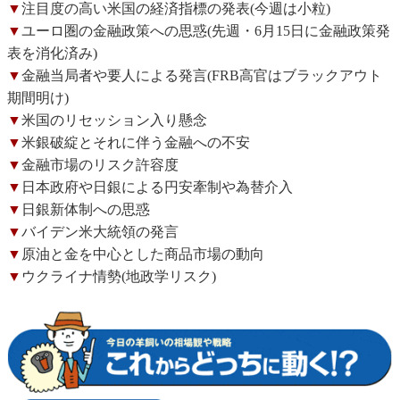
▼
注目度の高い米国の経済指標の発表(今週は小粒)
▼
ユーロ圏の金融政策への思惑(先週・6月15日に金融政策発
表を消化済み)
▼
金融当局者や要人による発言(FRB高官はブラックアウト
期間明け)
▼
米国のリセッション入り懸念
▼
米銀破綻とそれに伴う金融への不安
▼
金融市場のリスク許容度
▼
日本政府や日銀による円安牽制や為替介入
▼
日銀新体制への思惑
▼
バイデン米大統領の発言
▼
原油と金を中心とした商品市場の動向
▼
ウクライナ情勢(地政学リスク)