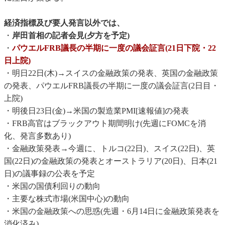
経済指標及び要人発言以外では、
・
岸田首相の記者会見(夕方を予定)
・
パウエルFRB議長の半期に一度の議会証言(21日下院・22
日上院)
・明日22日(木)→スイスの金融政策の発表、英国の金融政策
の発表、パウエルFRB議長の半期に一度の議会証言(2日目・
上院)
・明後日23日(金)→米国の製造業PMI[速報値]の発表
・FRB高官はブラックアウト期間明け(先週にFOMCを消
化、発言多数あり)
・金融政策発表→今週に、トルコ(22日)、スイス(22日)、英
国(22日)の金融政策の発表とオーストラリア(20日)、日本(21
日)の議事録の公表を予定
・米国の国債利回りの動向
・主要な株式市場(米国中心)の動向
・米国の金融政策への思惑(先週・6月14日に金融政策発表を
消化済み)