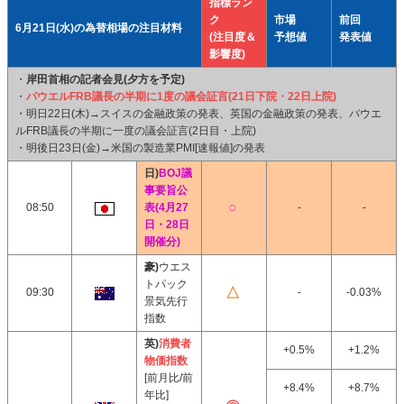
指標ラン
ク
市場
前回
6月21日(水)の為替相場の注目材料
(注目度＆
予想値
発表値
影響度)
・
岸田首相の記者会見(夕方を予定)
・
パウエルFRB議長の半期に1度の議会証言(21日下院・22日上院)
・明日22日(木)→スイスの金融政策の発表、英国の金融政策の発表、パウエ
ルFRB議長の半期に一度の議会証言(2日目・上院)
・明後日23日(金)→米国の製造業PMI[速報値]の発表
日)
BOJ議
事要旨公
08:50
表(4月27
-
-
日・28日
開催分)
豪)
ウエス
トパック
09:30
-
-0.03%
景気先行
指数
英)
消費者
+0.5%
+1.2%
物価指数
[前月比/前
+8.4%
+8.7%
年比]