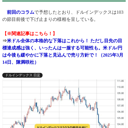
前回のコラム
で予想したとおり、ドルインデックスは103
の節目前後で下げ止まりの様相を呈している。
【※関連記事はこちら！】
⇒
米ドル全体の本格的な下落はこれから！ ただし目先の目
標達成感は強く、いったんは一服する可能性も。米ドル/円
は今後も緩やかに下落と見込んで売り方針で！（2025年3月
14日、陳満咲杜）
ドルインデックス 日足