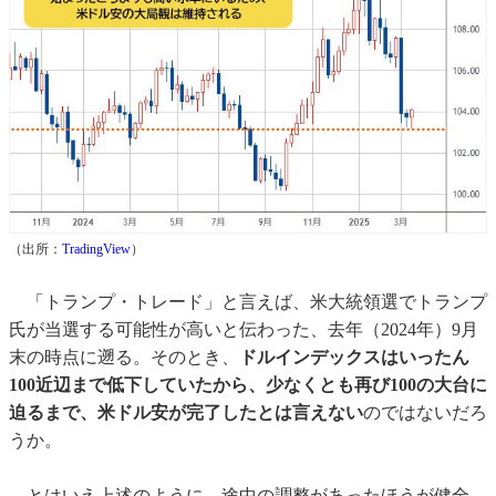
（出所：
TradingView
）
「トランプ・トレード」と言えば、米大統領選でトランプ
氏が当選する可能性が高いと伝わった、去年（2024年）9月
末の時点に遡る。そのとき、
ドルインデックスはいったん
100近辺まで低下していたから、少なくとも再び100の大台に
迫るまで、米ドル安が完了したとは言えない
のではないだろ
うか。
とはいえ上述のように、途中の調整があったほうが健全、