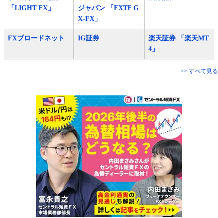
「LIGHT FX」
ジャパン 「FXTF G
X-FX」
FXブロードネット
IG証券
楽天証券 「楽天MT
4」
>> すべて見る