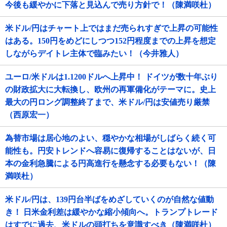
今後も緩やかに下落と見込んで売り方針で！（陳満咲杜）
米ドル/円はチャート上ではまだ売られすぎで上昇の可能性
はある。150円をめどにしつつ152円程度までの上昇を想定
しながらデイトレ主体で臨みたい！（今井雅人）
ユーロ/米ドルは1.1200ドルへ上昇中！ ドイツが数十年ぶり
の財政拡大に大転換し、欧州の再軍備化がテーマに。史上
最大の円ロング調整終了まで、米ドル/円は安値売り厳禁
（西原宏一）
為替市場は居心地のよい、穏やかな相場がしばらく続く可
能性も。円安トレンドへ容易に復帰することはないが、日
本の金利急騰による円高進行を懸念する必要もない！（陳
満咲杜）
米ドル/円は、139円台半ばをめざしていくのが自然な値動
き！ 日米金利差は緩やかな縮小傾向へ。トランプトレード
はすでに過去、米ドルの頭打ちを意識すべき（陳満咲杜）