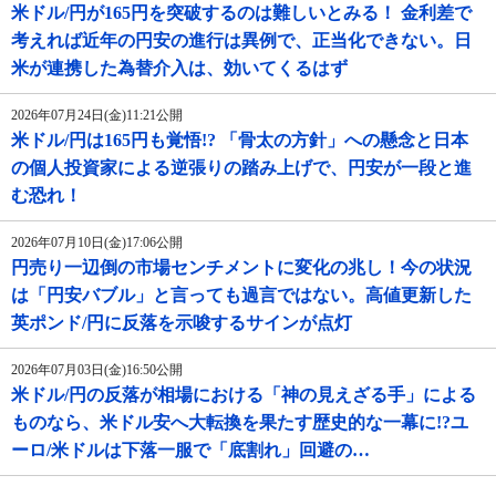
米ドル/円が165円を突破するのは難しいとみる！ 金利差で
考えれば近年の円安の進行は異例で、正当化できない。日
米が連携した為替介入は、効いてくるはず
2026年07月24日(金)11:21公開
米ドル/円は165円も覚悟!? 「骨太の方針」への懸念と日本
の個人投資家による逆張りの踏み上げで、円安が一段と進
む恐れ！
2026年07月10日(金)17:06公開
円売り一辺倒の市場センチメントに変化の兆し！今の状況
は「円安バブル」と言っても過言ではない。高値更新した
英ポンド/円に反落を示唆するサインが点灯
2026年07月03日(金)16:50公開
米ドル/円の反落が相場における「神の見えざる手」による
ものなら、米ドル安へ大転換を果たす歴史的な一幕に!?ユ
ーロ/米ドルは下落一服で「底割れ」回避の…