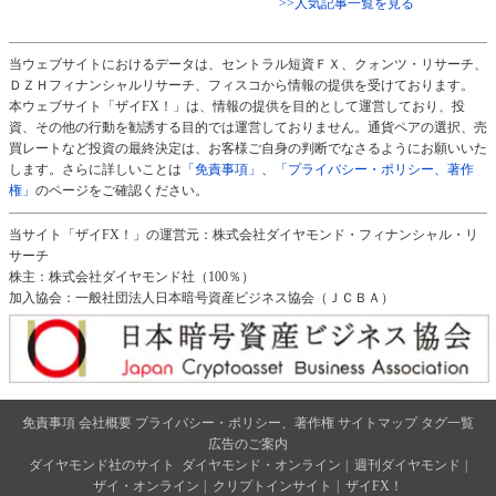
>>人気記事一覧を見る
当ウェブサイトにおけるデータは、セントラル短資ＦＸ、クォンツ・リサーチ、
ＤＺＨフィナンシャルリサーチ、フィスコから情報の提供を受けております。
本ウェブサイト「ザイFX！」は、情報の提供を目的として運営しており、投
資、その他の行動を勧誘する目的では運営しておりません。通貨ペアの選択、売
買レートなど投資の最終決定は、お客様ご自身の判断でなさるようにお願いいた
します。さらに詳しいことは
「免責事項」
、
「プライバシー・ポリシー、著作
権」
のページをご確認ください。
当サイト「ザイFX！」の運営元：株式会社ダイヤモンド・フィナンシャル・リ
サーチ
株主：株式会社ダイヤモンド社（100％）
加入協会：一般社団法人日本暗号資産ビジネス協会（ＪＣＢＡ）
免責事項
会社概要
プライバシー・ポリシー、著作権
サイトマップ
タグ一覧
広告のご案内
ダイヤモンド社のサイト
ダイヤモンド・オンライン
|
週刊ダイヤモンド
|
ザイ・オンライン
|
クリプトインサイト
|
ザイFX！