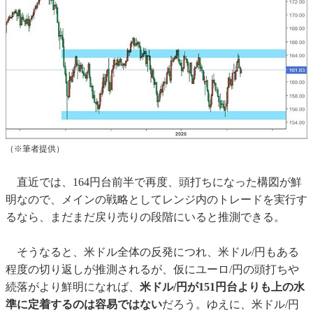
（※筆者提供）
直近では、164円台前半で再度、頭打ちになった構図が鮮
明なので、メインの戦略としてレンジ内のトレードを実行す
るなら、まだまだ戻り売りの段階にいると推測できる。
そうなると、米ドル全体の反発につれ、米ドル/円もある
程度の切り返しが推測されるが、仮にユーロ/円の頭打ちや
続落がより鮮明になれば、
米ドル/円が151円台よりも上の水
準に定着するのは容易ではない
だろう。ゆえに、米ドル/円