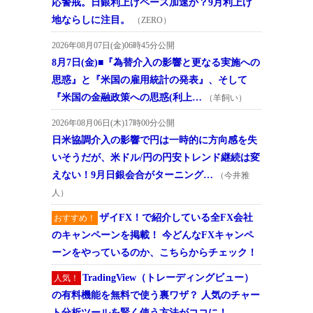
応警戒。日銀利上げペース加速か？9月利上げ
地ならしに注目。
（ZERO）
2026年08月07日(金)06時45分公開
8月7日(金)■『為替介入の影響と更なる実施への
思惑』と『米国の雇用統計の発表』、そして
『米国の金融政策への思惑(利上…
（羊飼い）
2026年08月06日(木)17時00分公開
日米協調介入の影響で円は一時的に方向感を失
いそうだが、米ドル/円の円安トレンド継続は変
えない！9月日銀会合がターニング…
（今井雅
人）
ザイFX！で紹介している全FX会社
おすすめ！
のキャンペーンを掲載！ 今どんなFXキャンペ
ーンをやっているのか、こちらからチェック！
TradingView（トレーディングビュー）
人気！
の有料機能を無料で使う裏ワザ？ 人気のチャー
ト分析ツールを賢く使う方法がココに！