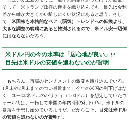
そして、米トランプ政権の迷走を織り込んでも、目先は金利
差から軸が大きくかい離しにくい状況にあると思う。そし
て、
米国株も本格的なベア（弱気）トレンドへの転換より、
大きな調整の範疇にあると推測されるので、米ドル安一辺倒
にはならない
だろう。
米ドル/円の今の水準は「居心地が良い」!?
目先は米ドルの安値を追わないのが賢明
もちろん、市場のセンチメントの激変も織り込んでいる。
1月末や2月末までのつい最近まで、今年の米国の利下げはな
く、ユーロ/米ドルのパリティ（1.00ドル）を想定していたウ
ォール街は、一転して米国の年内3回の利下げや、米ドルの
暴落を予想し始めているようだ。だからこそ、
目先は米ドル
の安値を追わないのが賢明
だ。