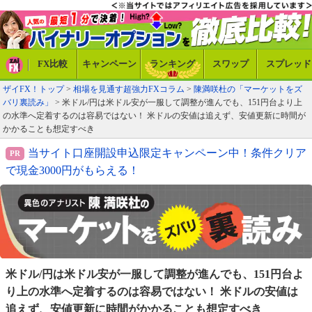
FX比較
キャンペーン
ランキング
スワップ
スプレッド
ザイFX！トップ
>
相場を見通す超強力FXコラム
>
陳満咲杜の「マーケットをズ
バリ裏読み」
> 米ドル/円は米ドル安が一服して調整が進んでも、151円台より上
の水準へ定着するのは容易ではない！ 米ドルの安値は追えず、安値更新に時間が
かかることも想定すべき
当サイト口座開設申込限定キャンペーン中！条件クリア
で現金3000円がもらえる！
米ドル/円は米ドル安が一服して調整が進んでも、151円
台よ
り上の水準へ定着するのは容易ではない！ 米ドルの
安値は
追えず、安値更新に時間がかかることも想定すべき