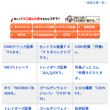
>>最新記事一覧へ
GMOクリック証券
セントラル短資ＦＸ
GMO外貨 「外貨e
「FXネオ」
「ＦＸダイレクトプ
x」
ラス」
SBI FXトレード
トレイダーズ証券
外為どっとコム
「みんなのFX」
「外貨ネクストネ
オ」
JFX 「MATRIX TR
ゴールデンウェイ・
ヒロセ通商 「LION
ADER」
ジャパン 「FXTF M
FX」
T4」
トレイダーズ証券
ゴールデンウェイ・
松井証券