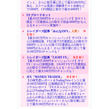
イント。さらに取引量に応じて最大100万円に
加え、スクール受講と理解度テスト合格など
で1000円、CFD開設と取引で最大4000円！
FXブロードネット
【最大6万3000円キャッシュバック】当サイト
限定！1万通貨以上の取引で現金3000円がもら
えるキャンペーン実施中！
トレイダーズ証券「みんなのFX」
人気！
Ｎ
ＥＷ！
【最大101万円キャッシュバック】ザイFX！か
ら口座開設後、FX口座で5万通貨以上の取引で
5000円+シストレ口座で5万通貨以上の取引で
5000円がもらえる！ さらに取引量に応じて最
大100万円のチャンスも！
トレイダーズ証券「LIGHT FX」
ＮＥＷ！
【最大100万3000円キャッシュバック】ザイ
FX！から口座開設後、LIGHT FXで5万通貨以
上の取引で3000円がもらえる！さらに取引量
に応じて最大100万円のチャンスも！
JFX「MATRIX TRADER」
ＮＥＷ！
【小林芳彦レポート＆TradingViewインジと最
大100万5000円】口座開設完了で小林芳彦オリ
ジナルレポート「FXスキャルピングのコツ」
およびTradingView専用インジケーター「コバ
スキャインジ」当日プレゼント＆専用フォー
ムからの申込と合計1万通貨以上の新規取引で
5000円キャッシュバック！さらに取引量に応
じて最大100万円のチャンスも！