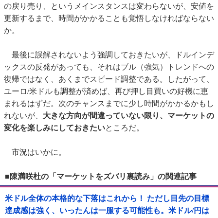
の戻り売り、というメインスタンスは変わらないが、安値を
更新するまで、時間がかかることも覚悟しなければならない
か。
最後に誤解されないよう強調しておきたいが、ドルインデ
ックスの反発があっても、それはブル（強気）トレンドへの
復帰ではなく、あくまでスピード調整である。したがって、
ユーロ/米ドルも調整が済めば、再び押し目買いの好機に恵
まれるはずだ。次のチャンスまでに少し時間がかかるかもし
れないが、
大きな方向が間違っていない限り、マーケットの
変化を楽しみにしておきたい
ところだ。
市況はいかに。
■陳満咲杜の「マーケットをズバリ裏読み」の関連記事
米ドル全体の本格的な下落はこれから！ ただし目先の目標
達成感は強く、いったんは一服する可能性も。米ドル/円は