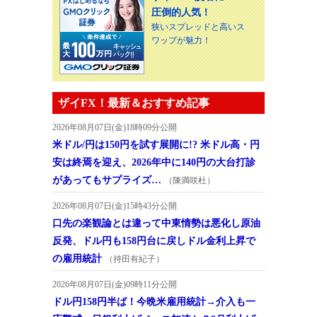
圧倒的人気！
狭いスプレッドと高いス
ワップが魅力！
ザイFX！最新＆おすすめ記事
2026年08月07日(金)18時09分公開
米ドル/円は150円を試す展開に!? 米ドル高・円
安は終焉を迎え、2026年中に140円の大台打診
があってもサプライズ…
（陳満咲杜）
2026年08月07日(金)15時43分公開
口先の楽観論とは違って中東情勢は悪化し原油
反発、ドル円も158円台に戻しドル金利上昇で
の雇用統計
（持田有紀子）
2026年08月07日(金)09時11分公開
ドル円158円半ば！今晩米雇用統計→介入も一