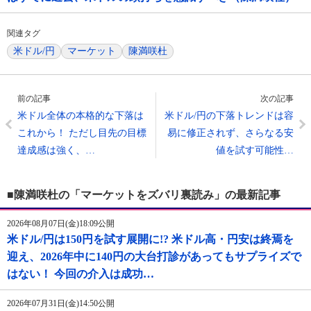
関連タグ
米ドル/円
マーケット
陳満咲杜
前の記事
次の記事
米ドル全体の本格的な下落は
米ドル/円の下落トレンドは容
これから！ ただし目先の目標
易に修正されず、さらなる安
達成感は強く、…
値を試す可能性…
■陳満咲杜の「マーケットをズバリ裏読み」の最新記事
2026年08月07日(金)18:09公開
米ドル/円は150円を試す展開に!? 米ドル高・円安は終焉を
迎え、2026年中に140円の大台打診があってもサプライズで
はない！ 今回の介入は成功…
2026年07月31日(金)14:50公開