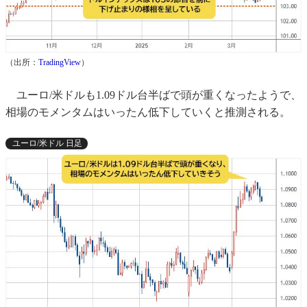
（出所：
TradingView
）
ユーロ/米ドルも1.09ドル台半ばで頭が重くなったようで、
相場のモメンタムはいったん低下していくと推測される。
ユーロ/米ドル 日足