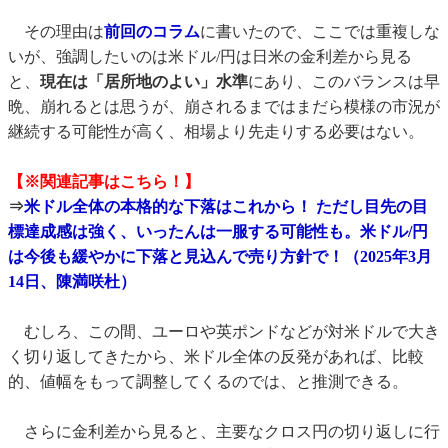
その理由は
前回のコラム
に書いたので、ここでは重複しな
いが、強調したいのは米ドル/円は日米の金利差から見る
と、
現在は「居所地のよい」水準
にあり、このバランスは早
晩、崩れるとは思うが、崩されるまではまだら模様の市況が
継続する可能性が高く、相場より先走りする必要はない。
【※関連記事はこちら！】
⇒
米ドル全体の本格的な下落はこれから！ ただし目先の目
標達成感は強く、いったんは一服する可能性も。米ドル/円
は今後も緩やかに下落と見込んで売り方針で！（2025年3月
14日、陳満咲杜）
むしろ、この間、ユーロや英ポンドなどが対米ドルで大き
く切り返してきたから、米ドル全体の反発があれば、比較
的、値幅をもって調整してくるのでは、と推測できる。
さらに金利差から見ると、主要なクロス円の切り返しに行