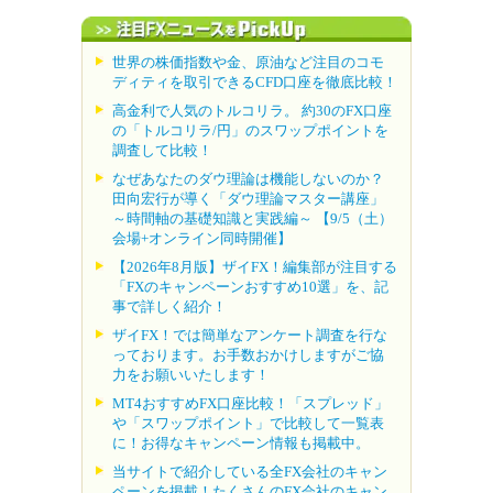
世界の株価指数や金、原油など注目のコモ
ディティを取引できるCFD口座を徹底比較！
高金利で人気のトルコリラ。 約30のFX口座
の「トルコリラ/円」のスワップポイントを
調査して比較！
なぜあなたのダウ理論は機能しないのか？
田向宏行が導く「ダウ理論マスター講座」
～時間軸の基礎知識と実践編～ 【9/5（土）
会場+オンライン同時開催】
【2026年8月版】ザイFX！編集部が注目する
「FXのキャンペーンおすすめ10選」を、記
事で詳しく紹介！
ザイFX！では簡単なアンケート調査を行な
っております。お手数おかけしますがご協
力をお願いいたします！
MT4おすすめFX口座比較！「スプレッド」
や「スワップポイント」で比較して一覧表
に！お得なキャンペーン情報も掲載中。
当サイトで紹介している全FX会社のキャン
ペーンを掲載！たくさんのFX会社のキャン