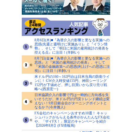
8月6日(木)■『為替介入の影響と更なる実施への
思惑(先週と週明けに実施あり)』と『イラン情
勢』、そして『明日に米国の雇用統計の発表を
控える点』に注目！(羊飼い)
8月7日(金)■『為替介入の影響と更なる実施への
思惑』と『米国の雇用統計の発表』、そして
『米国の金融政策への思惑(利上げへの思惑に注
視)』に注目！(羊飼い)
米ドル/円の160～162円台は日米当局の防衛ライ
ンに！ GW介入時安値155円、神田シーリング
152円が下値めど、押し目買いから戻り売り戦
略へ(西原宏一)
日米協調介入の影響で円は一時的に方向感を失
いそうだが、米ドル/円の円安トレンド継続は変
えない！9月日銀会合がターニングポイントと
なるか？(今井雅人)
FX会社のキャンペーンおすすめ10選！ キャッ
シュバックがもらえる条件がかんたんなFX会社
や、「ザイFX！」限定のキャンペーンを紹介
【2026年8月】(FX情報局)