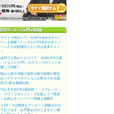
当サイトで紹介している全FX会社のキャン
ペーンを掲載！たくさんのFX会社のキャン
ペーンから比較検討したい方は是非チェッ
ク！
高金利で人気のトルコリラ。 約30のFX口座
の「トルコリラ/円」のスワップポイントを
調査して比較！
少額から取引可能で損失や取引時間が限定
的なバイナリーオプションが取引できる国
内全7口座を徹底比較。
MT4おすすめFX口座比較！「スプレッド」
や「スワップポイント」で比較して一覧表
に！お得なキャンペーン情報も掲載中。
ザイFX！では簡単なアンケート調査を行な
っております。お手数おかけしますがご協