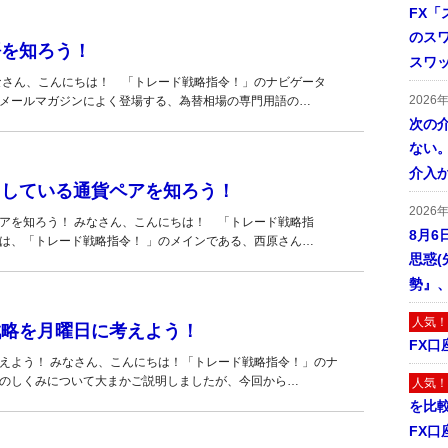
FX「
のス
語を知ろう！
スワ
みなさん、こんにちは！ 「トレード戦略指令！」のナビゲータ
2026
のメールマガジンによく登場する、為替相場の専門用語の…
次の
ない。
介入
目している通貨ペアを知ろう！
2026
アを知ろう！ みなさん、こんにちは！ 「トレード戦略指
8月6
は、「トレード戦略指令！ 」のメインである、西原さん…
思惑
勢』
人気！
戦略を月曜日に考えよう！
FX口
考えよう！ みなさん、こんにちは！「トレード戦略指令！」のナ
ガのしくみについて大まかご説明しましたが、今回から…
人気！
を比
FX口