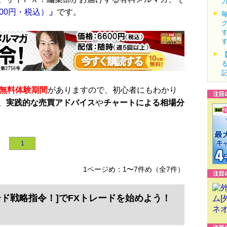
00円・税込）
」
です。
の無料体験期間
がありますので、初心者にもわかり
、
実践的な売買アドバイス
や
チャートによる相場分
1
1ページめ：1〜7件め（全7件）
ード戦略指令！]でFXトレードを始めよう！