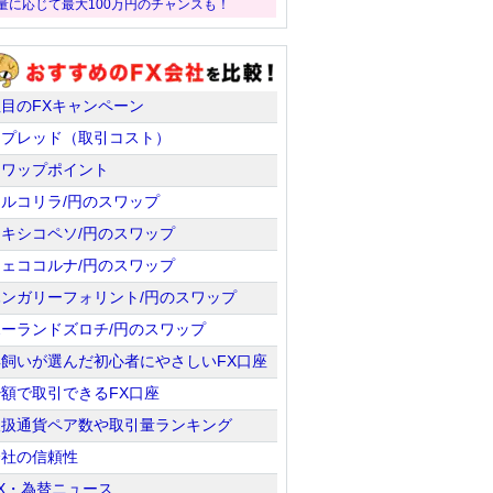
量に応じて最大100万円のチャンスも！
注目のFXキャンペーン
スプレッド（取引コスト）
スワップポイント
トルコリラ/円のスワップ
メキシコペソ/円のスワップ
チェココルナ/円のスワップ
ハンガリーフォリント/円のスワップ
ポーランドズロチ/円のスワップ
羊飼いが選んだ初心者にやさしいFX口座
少額で取引できるFX口座
取扱通貨ペア数や取引量ランキング
会社の信頼性
X・為替ニュース