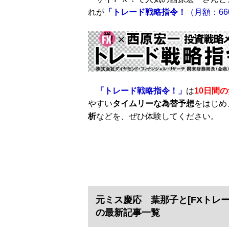
れが
「トレード戦略指令！
（月額：66
「トレード戦略指令！」
は
10日間
やすい
タイムリーな為替予想
をはじめ
析
などを、ぜひ体験してください。
元ミス慶応 葉那子と[FXトレ
の最新記事一覧