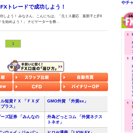
やチ
にFXトレードで成功しよう！
功しよう！ みなさん、こんにちは。「元ミス慶応 葉那子と[FX
レードを始めよう！」 ナビゲーターを務…
1
ル短資ＦＸ 「ＦＸダ
GMO外貨 「外貨ex」
トプラス」
ーズ証券 「みんなの
外為どっとコム 「外貨ネクス
トネオ」
デンウェイ・ジャパン
ヒロセ通商 「LION FX」