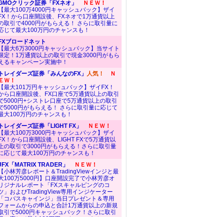
GMOクリック証券「FXネオ」
ＮＥＷ！
【最大100万4000円キャッシュバック】ザイ
FX！から口座開設後、FXネオで1万通貨以上
の取引で4000円がもらえる！ さらに取引量に
応じて最大100万円のチャンスも！
FXブロードネット
【最大6万3000円キャッシュバック】当サイト
限定！1万通貨以上の取引で現金3000円がもら
えるキャンペーン実施中！
トレイダーズ証券「みんなのFX」
人気！
Ｎ
ＥＷ！
【最大101万円キャッシュバック】ザイFX！
から口座開設後、FX口座で5万通貨以上の取引
で5000円+シストレ口座で5万通貨以上の取引
で5000円がもらえる！ さらに取引量に応じて
最大100万円のチャンスも！
トレイダーズ証券「LIGHT FX」
ＮＥＷ！
【最大100万3000円キャッシュバック】ザイ
FX！から口座開設後、LIGHT FXで5万通貨以
上の取引で3000円がもらえる！さらに取引量
に応じて最大100万円のチャンスも！
JFX「MATRIX TRADER」
ＮＥＷ！
【小林芳彦レポート＆TradingViewインジと最
大100万5000円】口座開設完了で小林芳彦オ
リジナルレポート「FXスキャルピングのコ
ツ」およびTradingView専用インジケーター
「コバスキャインジ」当日プレゼント＆専用
フォームからの申込と合計1万通貨以上の新規
取引で5000円キャッシュバック！さらに取引