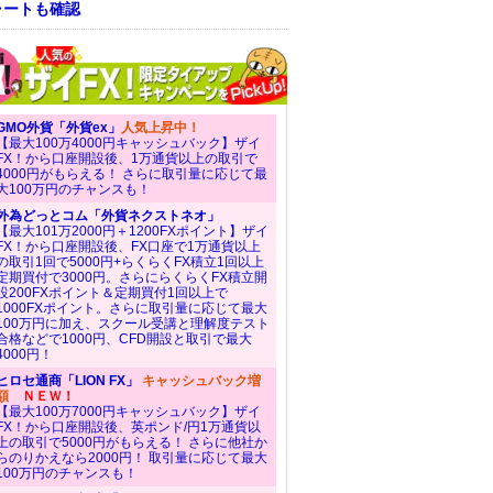
ャートも確認
GMO外貨「外貨ex」
人気上昇中！
【最大100万4000円キャッシュバック】ザイ
FX！から口座開設後、1万通貨以上の取引で
4000円がもらえる！ さらに取引量に応じて最
大100万円のチャンスも！
外為どっとコム「外貨ネクストネオ」
【最大101万2000円＋1200FXポイント】ザイ
FX！から口座開設後、FX口座で1万通貨以上
の取引1回で5000円+らくらくFX積立1回以上
定期買付で3000円。さらにらくらくFX積立開
設200FXポイント＆定期買付1回以上で
1000FXポイント。さらに取引量に応じて最大
100万円に加え、スクール受講と理解度テスト
合格などで1000円、CFD開設と取引で最大
4000円！
ヒロセ通商「LION FX」
キャッシュバック増
額
ＮＥＷ！
【最大100万7000円キャッシュバック】ザイ
FX！から口座開設後、英ポンド/円1万通貨以
上の取引で5000円がもらえる！ さらに他社か
らのりかえなら2000円！ 取引量に応じて最大
100万円のチャンスも！