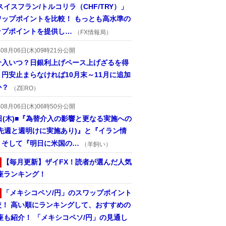
スイスフラン/トルコリラ（CHF/TRY）」
ワップポイントを比較！ もっとも高水準の
ップポイントを提供し…
（FX情報局）
年08月06日(木)09時21分公開
介入いつ？日銀利上げペース上げざるを得
円安止まらなければ10月末～11月に追加
か？
（ZERO）
年08月06日(木)06時50分公開
日(木)■『為替介入の影響と更なる実施への
(先週と週明けに実施あり)』と『イラン情
、そして『明日に米国の…
（羊飼い）
【毎月更新】ザイFX！読者が選んだ人気
座ランキング！
「メキシコペソ/円」のスワップポイント
較！ 高い順にランキングして、おすすめの
座も紹介！ 「メキシコペソ/円」の見通し