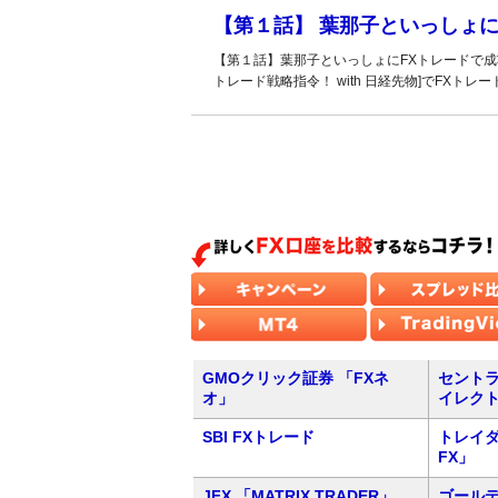
【第１話】 葉那子といっしょ
【第１話】葉那子といっしょにFXトレードで成
トレード戦略指令！ with 日経先物]でFXト
GMOクリック証券 「FXネ
セントラ
オ」
イレク
SBI FXトレード
トレイダ
FX」
JFX 「MATRIX TRADER」
ゴール