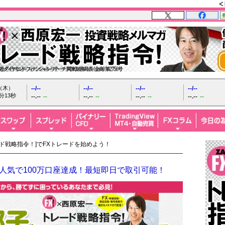
日（木）
--/--
--/--
--/--
--/--
分14秒
--.--
--
--.--
--
--.--
--
--.--
--
ード戦略指令！]でFXトレードを始めよう！
人気で100万口座達成！最短即日で取引可能！