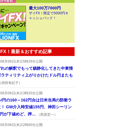
最大100万7000円
ザイFX！限定で5000円キ
ャッシュバック！
FX！最新＆おすすめ記事
年08月06日(木)15時29分公開
ぞれの解釈でもって鎮静化してきた中東情
ボラティリティ上がりかけたドル円またも
（持田有紀子）
年08月06日(木)13時20分公開
/円の160～162円台は日米当局の防衛ラ
！ GW介入時安値155円、神田シーリン
2円が下値めど、押…
（西原宏一）
年08月06日(木)12時00分公開