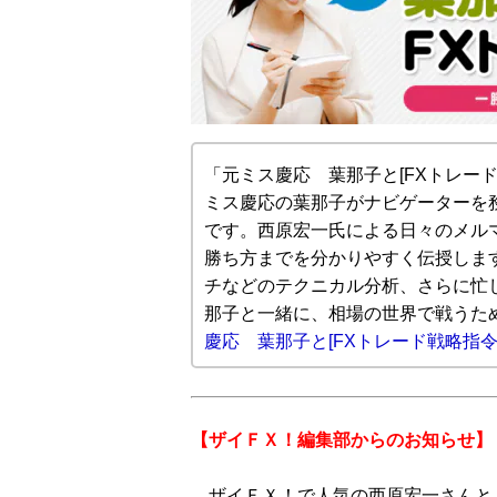
「元ミス慶応 葉那子と[FXトレー
ミス慶応の葉那子がナビゲーターを
です。西原宏一氏による日々のメル
勝ち方までを分かりやすく伝授しま
チなどのテクニカル分析、さらに忙
那子と一緒に、相場の世界で戦うた
慶応 葉那子と[FXトレード戦略指
【ザイＦＸ！編集部からのお知らせ】
ザイＦＸ！で人気の西原宏一さんと