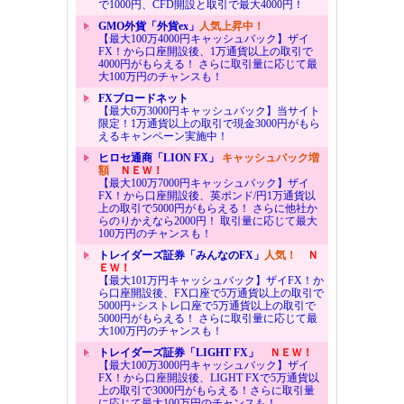
で1000円、CFD開設と取引で最大4000円！
GMO外貨「外貨ex」
人気上昇中！
【最大100万4000円キャッシュバック】ザイ
FX！から口座開設後、1万通貨以上の取引で
4000円がもらえる！ さらに取引量に応じて最
大100万円のチャンスも！
FXブロードネット
【最大6万3000円キャッシュバック】当サイト
限定！1万通貨以上の取引で現金3000円がもら
えるキャンペーン実施中！
ヒロセ通商「LION FX」
キャッシュバック増
額
ＮＥＷ！
【最大100万7000円キャッシュバック】ザイ
FX！から口座開設後、英ポンド/円1万通貨以
上の取引で5000円がもらえる！ さらに他社か
らのりかえなら2000円！ 取引量に応じて最大
100万円のチャンスも！
トレイダーズ証券「みんなのFX」
人気！
Ｎ
ＥＷ！
【最大101万円キャッシュバック】ザイFX！か
ら口座開設後、FX口座で5万通貨以上の取引で
5000円+シストレ口座で5万通貨以上の取引で
5000円がもらえる！ さらに取引量に応じて最
大100万円のチャンスも！
トレイダーズ証券「LIGHT FX」
ＮＥＷ！
【最大100万3000円キャッシュバック】ザイ
FX！から口座開設後、LIGHT FXで5万通貨以
上の取引で3000円がもらえる！さらに取引量
に応じて最大100万円のチャンスも！