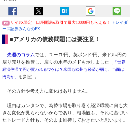
ザイFX限定！口座開設&取引で最大10000円もらえる！
トレイダ
ーズ証券みんなのFX
■
アメリカの債務問題には要注意！
先週のコラム
では、ユーロ/円、英ポンド/円、米ドル/円の
戻り売りを推奨し、戻りの水準のメドも示しました
（
「世界
経済停滞で円が買われるワケは？米国も欧州も経済が弱く、当面は
。
円高か」
を参照）
その方針や考え方に変化はありません。
理由はカンタンで、為替市場を取り巻く経済環境に何も大
きな変化が見られないからであり、相場観も、それに基づい
たトレード方針も、そのまま維持しておきたいと思います。