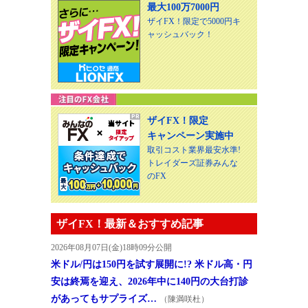
最大100万7000円
ザイFX！限定で5000円キ
ャッシュバック！
ザイFX！限定
キャンペーン実施中
取引コスト業界最安水準!
トレイダーズ証券みんな
のFX
ザイFX！最新＆おすすめ記事
2026年08月07日(金)18時09分公開
米ドル/円は150円を試す展開に!? 米ドル高・円
安は終焉を迎え、2026年中に140円の大台打診
があってもサプライズ…
（陳満咲杜）