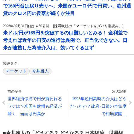
で160円台は戻り売りへ。米国がユーロ/円で円買い、欧州通
貨のクロス円の反落が続くか注目
2026年07月31日(金)14:50公開 [陳満咲杜の「マーケットをズバリ裏読み」]
米ドル/円が165円を突破するのは難しいとみる！ 金利差で
考えれば近年の円安の進行は異例で、正当化できない。日
米が連携した為替介入は、効いてくるはず
関連タグ
マーケット
今井雅人
前の記事
次の記事
世界経済停滞で円が買われる
1995年超円高時の介入はどう
ワケは？米国も欧州も経済が
だったか？政府･日銀の本気度
弱く、当面は円高か
で相場展開…
■今井雅人の「どうする？ どうなる？ 日本経済、世界経