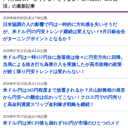
済」の最新記事
2026年08月06日(木)17:00公開
日米協調介入の影響で円は一時的に方向感を失いそうだ
が、米ドル/円の円安トレンド継続は変えない！9月日銀会合
がターニングポイントとなるか？
2026年07月31日(金)14:42公開
米ドル/円は一時157円台に急落後は徐々に円安方向に回帰。
当局による抜き打ち為替介入を実施したが高市政権の政策
が続く限り円安トレンドは変わらない！
2026年07月23日(木)15:51公開
米ドル/円は165円程度まで放置されるか？片山財務相の発言
から円安への懸念は伝わってこない！クロス円での円売り
と高金利通貨スワップ金利稼ぎ戦略を継続！
2026年07月17日(金)11:06公開
米ドル/円は米CPI後も崩れず165円が市場のひとつのメド