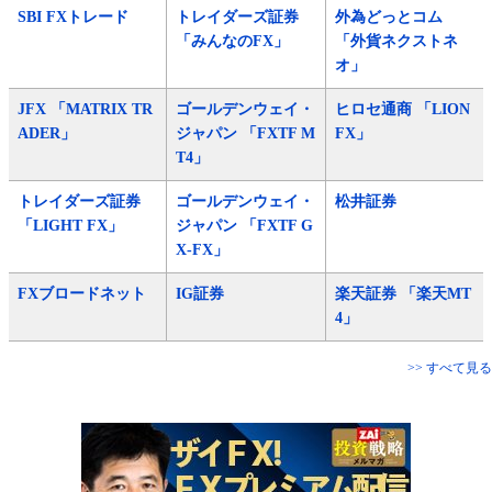
SBI FXトレード
トレイダーズ証券
外為どっとコム
「みんなのFX」
「外貨ネクストネ
オ」
JFX 「MATRIX TR
ゴールデンウェイ・
ヒロセ通商 「LION
ADER」
ジャパン 「FXTF M
FX」
T4」
トレイダーズ証券
ゴールデンウェイ・
松井証券
「LIGHT FX」
ジャパン 「FXTF G
X-FX」
FXブロードネット
IG証券
楽天証券 「楽天MT
4」
>> すべて見る