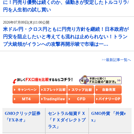
に！円売り優勢は続くのか、値動きが安定したトルコリラ/
円を人生初の試し買い
2026年07月09日(木)11:00公開
米ドル/円・クロス円ともに円売り方針を継続！日本政府が
円安を阻止したいと考えても流れは止められない！トラン
プ大統領がイランへの攻撃再開示唆で市場は一…
>>最新記事一覧へ
GMOクリック証券
セントラル短資ＦＸ
GMO外貨 「外貨e
「FXネオ」
「ＦＸダイレクトプ
x」
ラス」