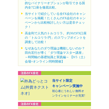
的なバイナリーオプションが取引できる国
内全7口座を徹底比較。
当サイトで紹介している全FX会社のキャン
ペーンを掲載！たくさんのFX会社のキャン
ペーンから比較検討したい方は是非チェッ
ク！
高金利で人気のトルコリラ。 約30のFX口座
の「トルコリラ/円」のスワップポイントを
調査して比較！
なぜあなたのダウ理論は機能しないのか？
田向宏行が導く「ダウ理論マスター講座」
～時間軸の基礎知識と実践編～ 【9/5（土）
会場+オンライン同時開催】
当サイト限定
キャンペーン実施中
初心者にうれしい無料オ
ンラインセミナーが充実!