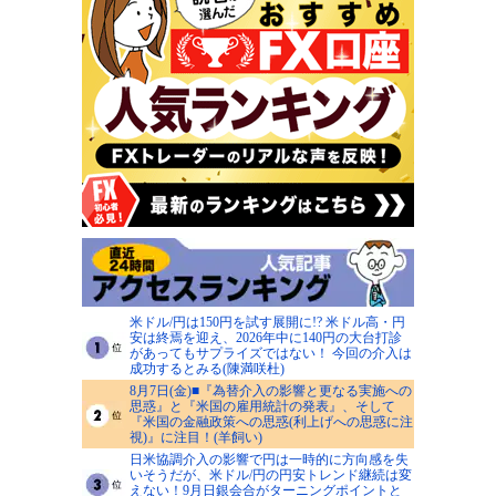
米ドル/円は150円を試す展開に!? 米ドル高・円
安は終焉を迎え、2026年中に140円の大台打診
があってもサプライズではない！ 今回の介入は
成功するとみる(陳満咲杜)
8月7日(金)■『為替介入の影響と更なる実施への
思惑』と『米国の雇用統計の発表』、そして
『米国の金融政策への思惑(利上げへの思惑に注
視)』に注目！(羊飼い)
日米協調介入の影響で円は一時的に方向感を失
いそうだが、米ドル/円の円安トレンド継続は変
えない！9月日銀会合がターニングポイントと