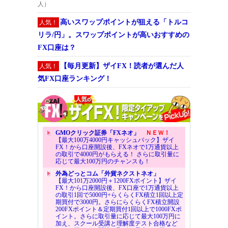
人）
高いスワップポイントが狙える「トルコ
人気！
リラ/円」。スワップポイントが高いおすすめの
FX口座は？
【毎月更新】ザイFX！読者が選んだ人
人気！
気FX口座ランキング！
GMOクリック証券「FXネオ」
ＮＥＷ！
【最大100万4000円キャッシュバック】ザイ
FX！から口座開設後、FXネオで1万通貨以上
の取引で4000円がもらえる！ さらに取引量に
応じて最大100万円のチャンスも！
外為どっとコム「外貨ネクストネオ」
【最大101万2000円＋1200FXポイント】ザイ
FX！から口座開設後、FX口座で1万通貨以上
の取引1回で5000円+らくらくFX積立1回以上定
期買付で3000円。さらにらくらくFX積立開設
200FXポイント＆定期買付1回以上で1000FXポ
イント。さらに取引量に応じて最大100万円に
加え、スクール受講と理解度テスト合格など