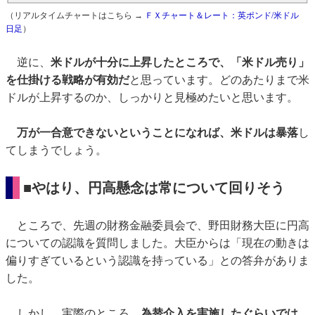
（リアルタイムチャートはこちら →
ＦＸチャート＆レート：英ポンド/米ドル
日足
）
逆に、
米ドルが十分に上昇したところで、「米ドル売り」
を仕掛ける戦略が有効だ
と思っています。どのあたりまで米
ドルが上昇するのか、しっかりと見極めたいと思います。
万が一合意できないということになれば、米ドルは暴落
し
てしまうでしょう。
■やはり、
円高懸念は常について回りそう
ところで、先週の財務金融委員会で、野田財務大臣に円高
についての認識を質問しました。大臣からは「現在の動きは
偏りすぎているという認識を持っている」との答弁がありま
した。
しかし、実際のところ、
為替介入を実施したぐらいでは、