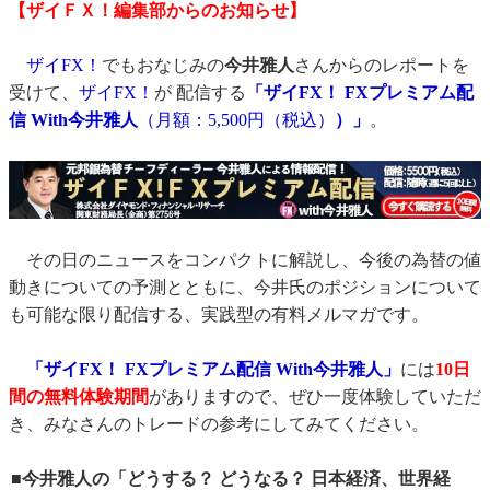
【ザイＦＸ！編集部からのお知らせ】
ザイFX！
でもおなじみの
今井雅人
さんからのレポートを
受けて、
ザイFX！
が 配信する
「ザイFX！ FXプレミアム配
信 With今井雅人
（月額：5,500円（税込）
）」
。
その日のニュースをコンパクトに解説し、今後の為替の値
動きについての予測とともに、今井氏のポジションについて
も可能な限り配信する、実践型の有料メルマガです。
「ザイFX！ FXプレミアム配信 With今井雅人」
には
10日
間の無料体験期間
がありますので、ぜひ一度体験していただ
き、みなさんのトレードの参考にしてみてください。
■今井雅人の「どうする？ どうなる？ 日本経済、世界経