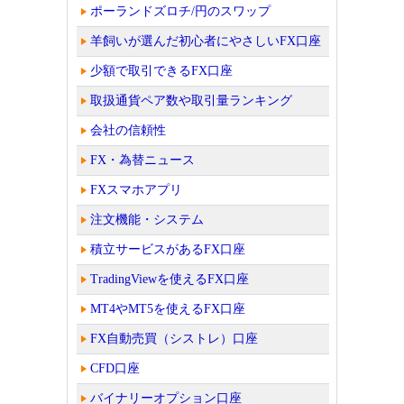
ポーランドズロチ/円のスワップ
羊飼いが選んだ初心者にやさしいFX口座
少額で取引できるFX口座
取扱通貨ペア数や取引量ランキング
会社の信頼性
FX・為替ニュース
FXスマホアプリ
注文機能・システム
積立サービスがあるFX口座
TradingViewを使えるFX口座
MT4やMT5を使えるFX口座
FX自動売買（シストレ）口座
CFD口座
バイナリーオプション口座