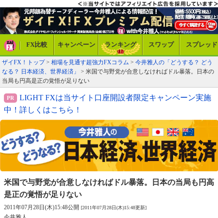
FX比較
キャンペーン
ランキング
スワップ
スプレッド
ザイFX！トップ
>
相場を見通す超強力FXコラム
>
今井雅人の「どうする？ どう
なる？ 日本経済、世界経済」
> 米国で与野党が合意しなければドル暴落。日本の
当局も円高是正の覚悟が足りない
LIGHT FXは当サイト口座開設者限定キャンペーン実施
中！詳しくはこちら！
米国で与野党が合意しなければドル暴落。
日本の当局も円高
是正の覚悟が足りない
2011年07月28日(木)15:48公開
[2011年07月28日(木)15:48更新]
今井雅人