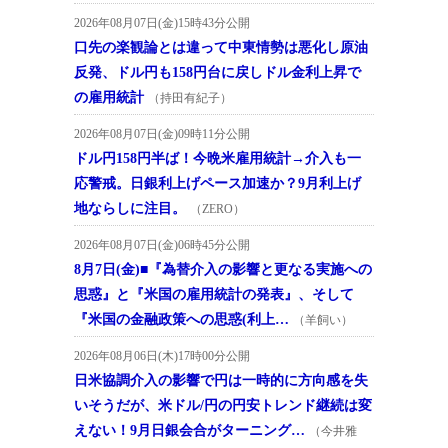
2026年08月07日(金)15時43分公開
口先の楽観論とは違って中東情勢は悪化し原油
反発、ドル円も158円台に戻しドル金利上昇で
の雇用統計
（持田有紀子）
2026年08月07日(金)09時11分公開
ドル円158円半ば！今晩米雇用統計→介入も一
応警戒。日銀利上げペース加速か？9月利上げ
地ならしに注目。
（ZERO）
2026年08月07日(金)06時45分公開
8月7日(金)■『為替介入の影響と更なる実施への
思惑』と『米国の雇用統計の発表』、そして
『米国の金融政策への思惑(利上…
（羊飼い）
2026年08月06日(木)17時00分公開
日米協調介入の影響で円は一時的に方向感を失
いそうだが、米ドル/円の円安トレンド継続は変
えない！9月日銀会合がターニング…
（今井雅