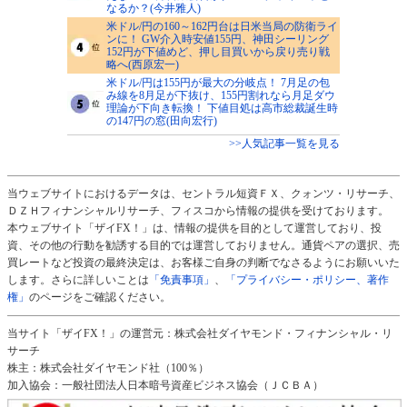
なるか？(今井雅人)
米ドル/円の160～162円台は日米当局の防衛ライ
ンに！ GW介入時安値155円、神田シーリング
152円が下値めど、押し目買いから戻り売り戦
略へ(西原宏一)
米ドル/円は155円が最大の分岐点！ 7月足の包
み線を8月足が下抜け、155円割れなら月足ダウ
理論が下向き転換！ 下値目処は高市総裁誕生時
の147円の窓(田向宏行)
>>人気記事一覧を見る
当ウェブサイトにおけるデータは、セントラル短資ＦＸ、クォンツ・リサーチ、
ＤＺＨフィナンシャルリサーチ、フィスコから情報の提供を受けております。
本ウェブサイト「ザイFX！」は、情報の提供を目的として運営しており、投
資、その他の行動を勧誘する目的では運営しておりません。通貨ペアの選択、売
買レートなど投資の最終決定は、お客様ご自身の判断でなさるようにお願いいた
します。さらに詳しいことは
「免責事項」
、
「プライバシー・ポリシー、著作
権」
のページをご確認ください。
当サイト「ザイFX！」の運営元：株式会社ダイヤモンド・フィナンシャル・リ
サーチ
株主：株式会社ダイヤモンド社（100％）
加入協会：一般社団法人日本暗号資産ビジネス協会（ＪＣＢＡ）