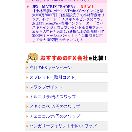
JFX「MATRIX TRADER」
ＮＥＷ！
【小林芳彦レポート＆TradingViewインジと最
大100万5000円】口座開設完了で小林芳彦オリ
ジナルレポート「FXスキャルピングのコツ」
およびTradingView専用インジケーター「コバ
スキャインジ」当日プレゼント＆専用フォー
ムからの申込と合計1万通貨以上の新規取引で
5000円キャッシュバック！さらに取引量に応
じて最大100万円のチャンスも！
注目のFXキャンペーン
スプレッド（取引コスト）
スワップポイント
トルコリラ/円のスワップ
メキシコペソ/円のスワップ
チェココルナ/円のスワップ
ハンガリーフォリント/円のスワップ