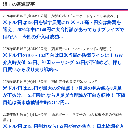
済」の関連記事
2026年08月07日(金)18:09公開 [陳満咲杜の「マーケットをズバリ裏読み」]
米ドル/円は150円を試す展開に!? 米ドル高・円安は終焉を
迎え、2026年中に140円の大台打診があってもサプライズで
はない！ 今回の介入は成功…
2026年08月06日(木)13:20公開 [西原宏一の「ヘッジファンドの思惑」]
米ドル/円の160～162円台は日米当局の防衛ラインに！ GW
介入時安値155円、神田シーリング152円が下値めど、押し
目買いから戻り売り戦略へ
2026年08月04日(火)16:43公開 [田向宏行式 副業FXのススメ!]
米ドル/円は155円が最大の分岐点！ 7月足の包み線を8月足
が下抜け、155円割れなら月足ダウ理論が下向き転換！ 下値
目処は高市総裁誕生時の147円…
2026年08月03日(月)14:57公開 [西原宏一・叶内文子の「FX＆株 今週の作戦会
議」]
米ドル/円は155円割れなら152円が次の焦点！ 日米協調介入