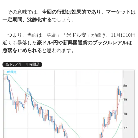
その意味では、
今回の行動は効果的であり、マーケットは
一定期間、沈静化する
でしょう。
つまり、当面は「株高」「米ドル安」が続き、11月に10円
近くも暴落した
豪ドル/円や新興国通貨のブラジルレアルは
急落を止められる
と思われます。
豪ドル/円 ４時間足