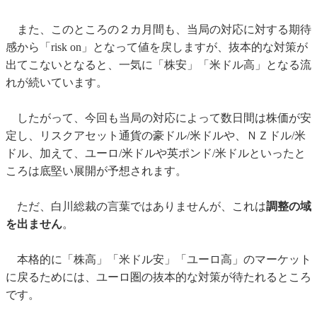
また、このところの２カ月間も、当局の対応に対する期待
感から「risk on」となって値を戻しますが、抜本的な対策が
出てこないとなると、一気に「株安」「米ドル高」となる流
れが続いています。
したがって、今回も当局の対応によって数日間は株価が安
定し、リスクアセット通貨の豪ドル/米ドルや、ＮＺドル/米
ドル、加えて、ユーロ/米ドルや英ポンド/米ドルといったと
ころは底堅い展開が予想されます。
ただ、白川総裁の言葉ではありませんが、これは
調整の域
を出ません
。
本格的に「株高」「米ドル安」「ユーロ高」のマーケット
に戻るためには、ユーロ圏の抜本的な対策が待たれるところ
です。