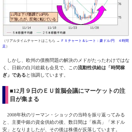
（リアルタイムチャートはこちら →
ＦＸチャート＆レート：豪ドル/円 ４時間
足
）
しかし、欧州の債務問題の解決のメドがたったわけではな
く、日銀の白川総裁も会見で、この
流動性供給は「時間稼
ぎ」である
と強調しています。
■
12月９日のＥＵ首脳会議にマーケットの注
目が集まる
2008年秋のリーマン・ショックの当時を振り返ってみる
と、主要中銀の資金供給の後、数日間は「株高」「米ドル
安」となりましたが、その後は株価が反落しています。