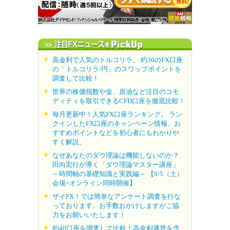
高金利で人気のトルコリラ。 約30のFX口座
の「トルコリラ/円」のスワップポイントを
調査して比較！
世界の株価指数や金、原油など注目のコモ
ディティを取引できるCFD口座を徹底比較！
毎月更新中！人気FX口座ランキング。 ラン
クインしたFX口座のキャンペーン情報、お
すすめポイントなどを初心者にもわかりや
すく解説。
なぜあなたのダウ理論は機能しないのか？
田向宏行が導く「ダウ理論マスター講座」
～時間軸の基礎知識と実践編～ 【9/5（土）
会場+オンライン同時開催】
ザイFX！では簡単なアンケート調査を行な
っております。お手数おかけしますがご協
力をお願いいたします！
約40口座を調査して比較！高金利通貨を含