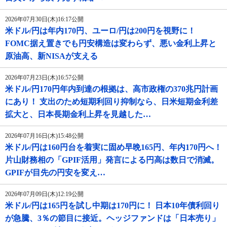
2026年07月30日(木)16:17公開
米ドル/円は年内170円、ユーロ/円は200円を視野に！
FOMC据え置きでも円安構造は変わらず、悪い金利上昇と
原油高、新NISAが支える
2026年07月23日(木)16:57公開
米ドル/円170円年内到達の根拠は、高市政権の370兆円計画
にあり！ 支出のため短期利回り抑制なら、日米短期金利差
拡大と、日本長期金利上昇を見越した…
2026年07月16日(木)15:48公開
米ドル/円は160円台を着実に固め早晩165円、年内170円へ！
片山財務相の「GPIF活用」発言による円高は数日で消滅。
GPIFが目先の円安を変え…
2026年07月09日(木)12:19公開
米ドル/円は165円を試し中期は170円に！ 日本10年債利回り
が急騰、3％の節目に接近。ヘッジファンドは「日本売り」