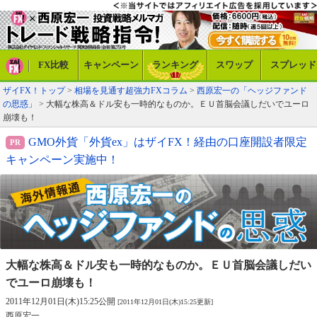
FX比較
キャンペーン
ランキング
スワップ
スプレッド
ザイFX！トップ
>
相場を見通す超強力FXコラム
>
西原宏一の「ヘッジファンド
の思惑」
> 大幅な株高＆ドル安も一時的なものか。ＥＵ首脳会議しだいでユーロ
崩壊も！
GMO外貨「外貨ex」はザイFX！経由の口座開設者限定
キャンペーン実施中！
大幅な株高＆ドル安も一時的なものか。
ＥＵ首脳会議しだい
でユーロ崩壊も！
2011年12月01日(木)15:25公開
[2011年12月01日(木)15:25更新]
西原宏一