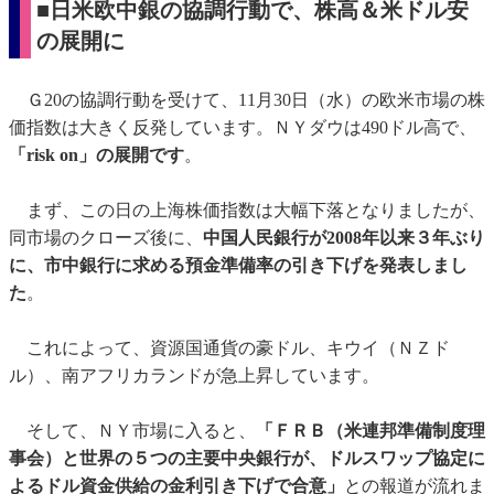
■日米欧中銀の協調行動で、株高＆米ドル安
の展開に
Ｇ20の協調行動を受けて、11月30日（水）の欧米市場の株
価指数は大きく反発しています。ＮＹダウは490ドル高で、
「risk on」の展開です
。
まず、この日の上海株価指数は大幅下落となりましたが、
同市場のクローズ後に、
中国人民銀行が2008年以来３年ぶり
に、市中銀行に求める預金準備率の引き下げを発表しまし
た
。
これによって、資源国通貨の豪ドル、キウイ（ＮＺド
ル）、南アフリカランドが急上昇しています。
そして、ＮＹ市場に入ると、
「ＦＲＢ（米連邦準備制度理
事会）と世界の５つの主要中央銀行が、ドルスワップ協定に
よるドル資金供給の金利引き下げで合意」
との報道が流れま