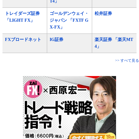
T4」
トレイダーズ証券
ゴールデンウェイ・
松井証券
「LIGHT FX」
ジャパン 「FXTF G
X-FX」
FXブロードネット
IG証券
楽天証券 「楽天MT
4」
>> すべて見る