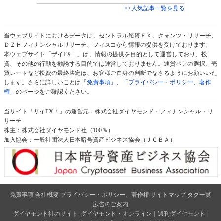
>>人気記事一覧を見る
当ウェブサイトにおけるデータは、セントラル短資ＦＸ、クォンツ・リサーチ、
ＤＺＨフィナンシャルリサーチ、フィスコから情報の提供を受けております。
本ウェブサイト「ザイFX！」は、情報の提供を目的として運営しており、投
資、その他の行動を勧誘する目的では運営しておりません。通貨ペアの選択、売
買レートなど投資の最終決定は、お客様ご自身の判断でなさるようにお願いいた
します。さらに詳しいことは
「免責事項」
、
「プライバシー・ポリシー、著作
権」
のページをご確認ください。
当サイト「ザイFX！」の運営元：株式会社ダイヤモンド・フィナンシャル・リ
サーチ
株主：株式会社ダイヤモンド社（100％）
加入協会：一般社団法人日本暗号資産ビジネス協会（ＪＣＢＡ）
免責事項
会社概要
プライバシー・ポリシー、著作権
サイトマップ
タグ一覧
広告のご案内
ダイヤモンド社のサイト
ダイヤモンド・オンライン
|
週刊ダイヤモンド
|