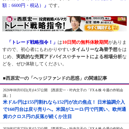
額：6600円・税込）
」
です。
「トレード戦略指令！」
は
10日間の無料体験期間
がありま
すので、初心者にもわかりやすい
タイムリーな為替予想
をは
じめ、
実践的な売買アドバイス
や
チャートによる相場分析
な
どを、ぜひ体験してください。
■西原宏一の「ヘッジファンドの思惑」の関連記事
2026年08月03日(月)14:57公開 [西原宏一・叶内文子の「FX＆株 今週の作戦会
議」]
米ドル/円は155円割れなら152円が次の焦点！ 日米協調介入
で160円台は戻り売りへ。米国がユーロ/円で円買い、欧州通
貨のクロス円の反落が続くか注目
2026年07月27日(月)15:22公開 [西原宏一・叶内文子の「FX＆株 今週の作戦会