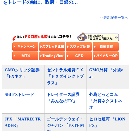
をトレードの軸に。政府・日銀の…
>>最新記事一覧へ
GMOクリック証券
セントラル短資ＦＸ
GMO外貨 「外貨e
「FXネオ」
「ＦＸダイレクトプ
x」
ラス」
SBI FXトレード
トレイダーズ証券
外為どっとコム
「みんなのFX」
「外貨ネクストネ
オ」
JFX 「MATRIX TR
ゴールデンウェイ・
ヒロセ通商 「LION
ADER」
ジャパン 「FXTF M
FX」