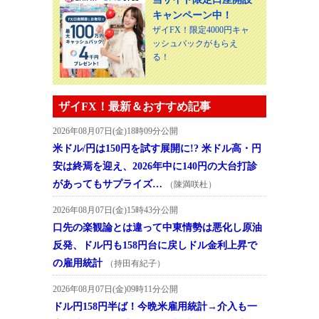
キャンペーン中！
ザイFX！限定4000円キャ
ッシュバックがもらえ
る！
ザイFX！最新＆おすすめ記事
2026年08月07日(金)18時09分公開
米ドル/円は150円を試す展開に!? 米ドル高・円
安は終焉を迎え、2026年中に140円の大台打診
があってもサプライズ…
（陳満咲杜）
2026年08月07日(金)15時43分公開
口先の楽観論とは違って中東情勢は悪化し原油
反発、ドル円も158円台に戻しドル金利上昇で
の雇用統計
（持田有紀子）
2026年08月07日(金)09時11分公開
ドル円158円半ば！今晩米雇用統計→介入も一