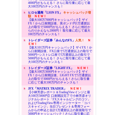
4000円がもらえる！ さらに取引量に応じて最
大100万円のチャンスも！
ヒロセ通商「LION FX」
キャッシュバック増
額
ＮＥＷ！
【最大100万7000円キャッシュバック】ザイ
FX！から口座開設後、英ポンド/円1万通貨以
上の取引で5000円がもらえる！ さらに他社か
らのりかえなら2000円！ 取引量に応じて最大
100万円のチャンスも！
トレイダーズ証券「みんなのFX」
人気！
Ｎ
ＥＷ！
【最大101万円キャッシュバック】ザイFX！か
ら口座開設後、FX口座で5万通貨以上の取引で
5000円+シストレ口座で5万通貨以上の取引で
5000円がもらえる！ さらに取引量に応じて最
大100万円のチャンスも！
トレイダーズ証券「LIGHT FX」
ＮＥＷ！
【最大100万3000円キャッシュバック】ザイ
FX！から口座開設後、LIGHT FXで5万通貨以
上の取引で3000円がもらえる！さらに取引量
に応じて最大100万円のチャンスも！
JFX「MATRIX TRADER」
ＮＥＷ！
【小林芳彦レポート＆TradingViewインジと最
大100万5000円】口座開設完了で小林芳彦オリ
ジナルレポート「FXスキャルピングのコツ」
およびTradingView専用インジケーター「コバ
スキャインジ」当日プレゼント＆専用フォー
ムからの申込と合計1万通貨以上の新規取引で
5000円キャッシュバック！さらに取引量に応