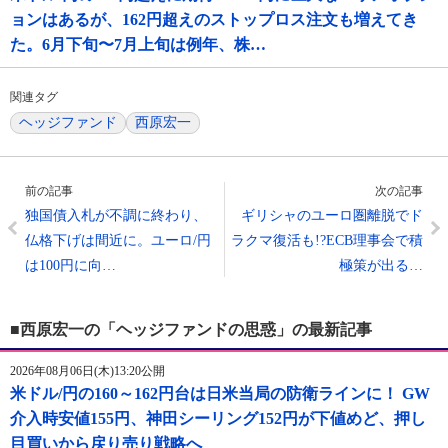
ョンはあるが、162円超えのストップロス注文も増えてき
た。6月下旬〜7月上旬は例年、株…
関連タグ
ヘッジファンド
西原宏一
前の記事
次の記事
独国債入札が不調に終わり、
ギリシャのユーロ圏離脱でド
仏格下げは間近に。ユーロ/円
ラクマ復活も!?ECB理事会で積
は100円に向…
極策が出る…
■西原宏一の「ヘッジファンドの思惑」の最新記事
2026年08月06日(木)13:20公開
米ドル/円の160～162円台は日米当局の防衛ラインに！ GW
介入時安値155円、神田シーリング152円が下値めど、押し
目買いから戻り売り戦略へ