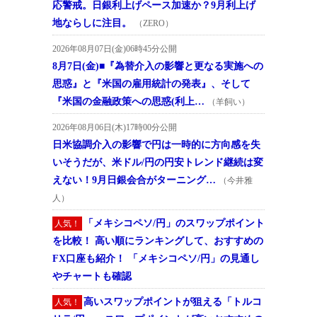
応警戒。日銀利上げペース加速か？9月利上げ
地ならしに注目。
（ZERO）
2026年08月07日(金)06時45分公開
8月7日(金)■『為替介入の影響と更なる実施への
思惑』と『米国の雇用統計の発表』、そして
『米国の金融政策への思惑(利上…
（羊飼い）
2026年08月06日(木)17時00分公開
日米協調介入の影響で円は一時的に方向感を失
いそうだが、米ドル/円の円安トレンド継続は変
えない！9月日銀会合がターニング…
（今井雅
人）
「メキシコペソ/円」のスワップポイント
人気！
を比較！ 高い順にランキングして、おすすめの
FX口座も紹介！ 「メキシコペソ/円」の見通し
やチャートも確認
高いスワップポイントが狙える「トルコ
人気！