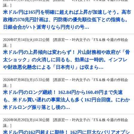
議」]
米ドル/円は165円を明確に超えれば上昇が加速しそう。高市
政権の370兆円計画は、円防衛の優先順位低下との指摘も。
日銀会合がハト派寄りなら円売りの号…
2026年07月14日(火)10:22公開 [西原宏一・叶内文子の「FX＆株 今週の作戦会
議」]
米ドル/円の上昇傾向は変わらず！ 片山財務相や政府が「骨
太ショック」の火消しに回るも、効果は一時的。インフレ
や財政悪化懸念による「日本売り」は収まら…
2026年07月06日(月)15:33公開 [西原宏一・叶内文子の「FX＆株 今週の作戦会
議」]
米ドル/円のロング継続！ 162.84円から160.49円まで失速
も、米ドル買い遅れの事業法人も多く162円台回復。にわか
米ドルロング振り落とし後の…
2026年06月29日(月)14:30公開 [西原宏一・叶内文子の「FX＆株 今週の作戦会
議」]
米ドル/円の162円超えに期待！ 162円に巨大なバリアオプシ