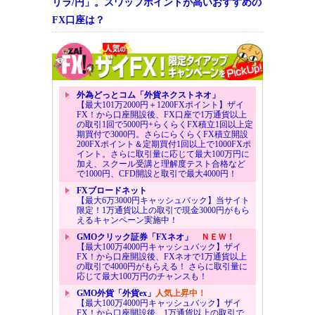
リラ/円」。スワップポイントが高いおすすめの
FX口座は？
外為どっとコム「外貨ネクストネオ」
【最大101万2000円＋1200FXポイント】ザイ
FX！から口座開設後、FX口座で1万通貨以上
の取引1回で5000円+らくらくFX積立1回以上定
期買付で3000円。さらにらくらくFX積立開設
200FXポイント＆定期買付1回以上で1000FXポ
イント。さらに取引量に応じて最大100万円に
加え、スクール受講と理解度テスト合格など
で1000円、CFD開設と取引で最大4000円！
FXブロードネット
【最大6万3000円キャッシュバック】当サイト
限定！1万通貨以上の取引で現金3000円がもら
えるキャンペーン実施中！
GMOクリック証券「FXネオ」
ＮＥＷ！
【最大100万4000円キャッシュバック】ザイ
FX！から口座開設後、FXネオで1万通貨以上
の取引で4000円がもらえる！ さらに取引量に
応じて最大100万円のチャンスも！
GMO外貨「外貨ex」
人気上昇中！
【最大100万4000円キャッシュバック】ザイ
FX！から口座開設後、1万通貨以上の取引で