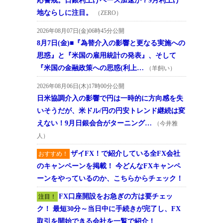
応警戒。日銀利上げペース加速か？9月利上げ
地ならしに注目。
（ZERO）
2026年08月07日(金)06時45分公開
8月7日(金)■『為替介入の影響と更なる実施への
思惑』と『米国の雇用統計の発表』、そして
『米国の金融政策への思惑(利上…
（羊飼い）
2026年08月06日(木)17時00分公開
日米協調介入の影響で円は一時的に方向感を失
いそうだが、米ドル/円の円安トレンド継続は変
えない！9月日銀会合がターニング…
（今井雅
人）
ザイFX！で紹介している全FX会社
おすすめ！
のキャンペーンを掲載！ 今どんなFXキャンペ
ーンをやっているのか、こちらからチェック！
FX口座開設をお急ぎの方は要チェッ
注目！
ク！ 最短30分～当日中に手続きが完了し、FX
取引を開始できる会社を一覧で紹介！