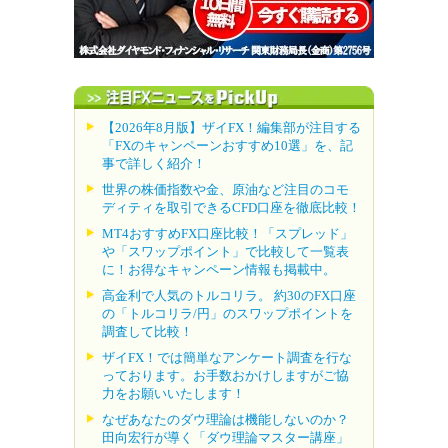
【2026年8月版】ザイFX！編集部が注目する
「FXのキャンペーンおすすめ10選」を、記
事で詳しく紹介！
世界の株価指数や金、原油など注目のコモ
ディティを取引できるCFD口座を徹底比較！
MT4おすすめFX口座比較！「スプレッド」
や「スワップポイント」で比較して一覧表
に！お得なキャンペーン情報も掲載中。
高金利で人気のトルコリラ。 約30のFX口座
の「トルコリラ/円」のスワップポイントを
調査して比較！
ザイFX！では簡単なアンケート調査を行な
っております。お手数おかけしますがご協
力をお願いいたします！
なぜあなたのダウ理論は機能しないのか？
田向宏行が導く「ダウ理論マスター講座」