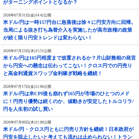
がターニングポイントとなるか？
2026年07月31日(金)14:42公開
米ドル/円は一時157円台に急落後は徐々に円安方向に回帰。
当局による抜き打ち為替介入を実施したが高市政権の政策
が続く限り円安トレンドは変わらない！
2026年07月23日(木)15:51公開
米ドル/円は165円程度まで放置されるか？片山財務相の発言
から円安への懸念は伝わってこない！クロス円での円売り
と高金利通貨スワップ金利稼ぎ戦略を継続！
2026年07月17日(金)11:06公開
米ドル/円は米CPI後も崩れず165円が市場のひとつのメド
に！円売り優勢は続くのか、値動きが安定したトルコリラ/
円を人生初の試し買い
2026年07月09日(木)11:00公開
米ドル/円・クロス円ともに円売り方針を継続！日本政府が
円安を阻止したいと考えても流れは止められない！トラン