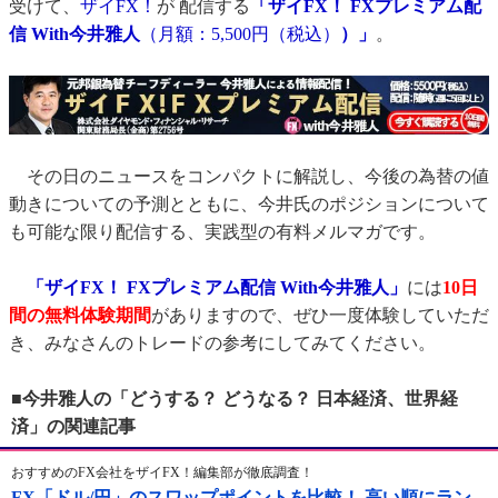
受けて、
ザイFX！
が 配信する
「ザイFX！ FXプレミアム配
信 With今井雅人
（月額：5,500円（税込）
）」
。
その日のニュースをコンパクトに解説し、今後の為替の値
動きについての予測とともに、今井氏のポジションについて
も可能な限り配信する、実践型の有料メルマガです。
「ザイFX！ FXプレミアム配信 With今井雅人」
には
10日
間の無料体験期間
がありますので、ぜひ一度体験していただ
き、みなさんのトレードの参考にしてみてください。
■今井雅人の「どうする？ どうなる？ 日本経済、世界経
済」の関連記事
おすすめのFX会社をザイFX！編集部が徹底調査！
FX「ドル/円」のスワップポイントを比較！ 高い順にラン