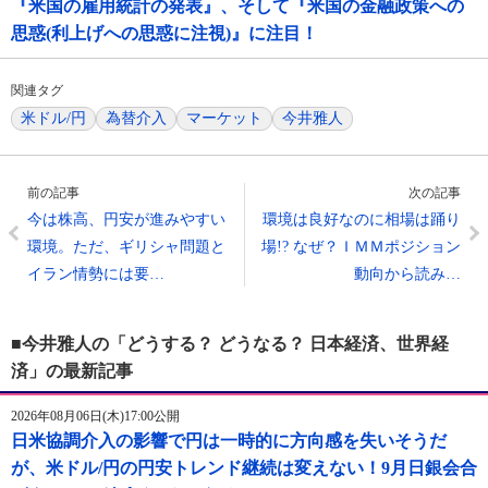
『米国の雇用統計の発表』、そして『米国の金融政策への
思惑(利上げへの思惑に注視)』に注目！
関連タグ
米ドル/円
為替介入
マーケット
今井雅人
前の記事
次の記事
今は株高、円安が進みやすい
環境は良好なのに相場は踊り
環境。ただ、ギリシャ問題と
場!? なぜ？ＩＭＭポジション
イラン情勢には要…
動向から読み…
■今井雅人の「どうする？ どうなる？ 日本経済、世界経
済」の最新記事
2026年08月06日(木)17:00公開
日米協調介入の影響で円は一時的に方向感を失いそうだ
が、米ドル/円の円安トレンド継続は変えない！9月日銀会合