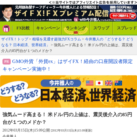
FX比較
キャンペーン
ランキング
スワップ
スプレッド
ザイFX！トップ
>
相場を見通す超強力FXコラム
>
今井雅人の「どうする？ どう
なる？ 日本経済、世界経済」
> 強気ムード高まる！ 米ドル/円の上値は、震災後
介入の85円台が１つのメドか？
GMO外貨「外貨ex」はザイFX！経由の口座開設者限定
キャンペーン実施中！
強気ムード高まる！ 米ドル/円の上値は、
震災後介入の85円
台が１つのメドか？
2012年03月15日(木)15:09公開
[2012年03月15日(木)15:09更新]
今井雅人