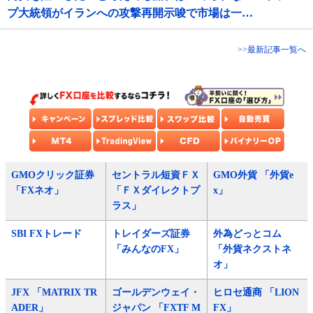
プ大統領がイランへの攻撃再開示唆で市場は一…
>>最新記事一覧へ
GMOクリック証券
セントラル短資ＦＸ
GMO外貨 「外貨e
「FXネオ」
「ＦＸダイレクトプ
x」
ラス」
SBI FXトレード
トレイダーズ証券
外為どっとコム
「みんなのFX」
「外貨ネクストネ
オ」
JFX 「MATRIX TR
ゴールデンウェイ・
ヒロセ通商 「LION
ADER」
ジャパン 「FXTF M
FX」