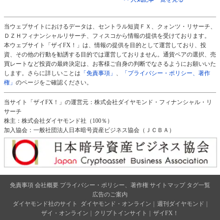
当ウェブサイトにおけるデータは、セントラル短資ＦＸ、クォンツ・リサーチ、
ＤＺＨフィナンシャルリサーチ、フィスコから情報の提供を受けております。
本ウェブサイト「ザイFX！」は、情報の提供を目的として運営しており、投
資、その他の行動を勧誘する目的では運営しておりません。通貨ペアの選択、売
買レートなど投資の最終決定は、お客様ご自身の判断でなさるようにお願いいた
します。さらに詳しいことは
「免責事項」
、
「プライバシー・ポリシー、著作
権」
のページをご確認ください。
当サイト「ザイFX！」の運営元：株式会社ダイヤモンド・フィナンシャル・リ
サーチ
株主：株式会社ダイヤモンド社（100％）
加入協会：一般社団法人日本暗号資産ビジネス協会（ＪＣＢＡ）
免責事項
会社概要
プライバシー・ポリシー、著作権
サイトマップ
タグ一覧
広告のご案内
ダイヤモンド社のサイト
ダイヤモンド・オンライン
|
週刊ダイヤモンド
|
ザイ・オンライン
|
クリプトインサイト
|
ザイFX！