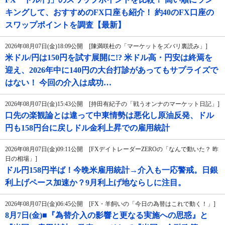
キングして、おすすめのFX口座も紹介！ 約40のFX口座の
スワップポイントを調査【最新】
2026年08月07日(金)18:09公開 [陳満咲杜の「マーケットをズバリ裏読み」]
米ドル/円は150円を試す展開に!? 米ドル高・円安は終焉を
迎え、2026年中に140円の大台打診があってもサプライズで
はない！ 今回の介入は成功…
2026年08月07日(金)15:43公開 [持田有紀子の「戦うオンナのマーケット日記」]
口先の楽観論とは違って中東情勢は悪化し原油反発、ドル
円も158円台に戻しドル金利上昇での雇用統計
2026年08月07日(金)09:11公開 [FXデイトレーダーZEROの「なんで動いた？ 昨
日の相場」]
ドル円158円半ば！今晩米雇用統計→介入も一応警戒。日銀
利上げペース加速か？9月利上げ地ならしに注目。
2026年08月07日(金)06:45公開 [FX・羊飼いの「今日の為替はこれで動く！」]
8月7日(金)■『為替介入の影響と更なる実施への思惑』と