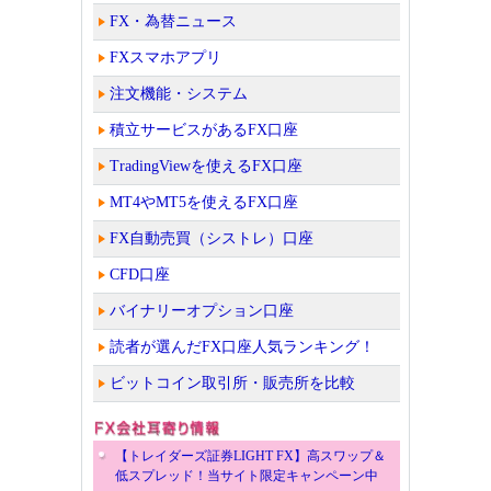
FX・為替ニュース
FXスマホアプリ
注文機能・システム
積立サービスがあるFX口座
TradingViewを使えるFX口座
MT4やMT5を使えるFX口座
FX自動売買（シストレ）口座
CFD口座
バイナリーオプション口座
読者が選んだFX口座人気ランキング！
ビットコイン取引所・販売所を比較
【トレイダーズ証券LIGHT FX】高スワップ＆
低スプレッド！当サイト限定キャンペーン中