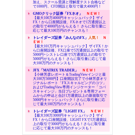
加え、スクール受講と理解度テスト合格など
で1000円、CFD開設と取引で最大4000円！
GMOクリック証券「FXネオ」
ＮＥＷ！
【最大100万4000円キャッシュバック】ザイ
FX！から口座開設後、FXネオで1万通貨以上
の取引で4000円がもらえる！ さらに取引量に
応じて最大100万円のチャンスも！
トレイダーズ証券「みんなのFX」
人気！
Ｎ
ＥＷ！
【最大101万円キャッシュバック】ザイFX！か
ら口座開設後、FX口座で5万通貨以上の取引で
5000円+シストレ口座で5万通貨以上の取引で
5000円がもらえる！ さらに取引量に応じて最
大100万円のチャンスも！
JFX「MATRIX TRADER」
ＮＥＷ！
【小林芳彦レポート＆TradingViewインジと最
大100万5000円】口座開設完了で小林芳彦オリ
ジナルレポート「FXスキャルピングのコツ」
およびTradingView専用インジケーター「コバ
スキャインジ」当日プレゼント＆専用フォー
ムからの申込と合計1万通貨以上の新規取引で
5000円キャッシュバック！さらに取引量に応
じて最大100万円のチャンスも！
トレイダーズ証券「LIGHT FX」
ＮＥＷ！
【最大100万3000円キャッシュバック】ザイ
FX！から口座開設後、LIGHT FXで5万通貨以
上の取引で3000円がもらえる！さらに取引量
に応じて最大100万円のチャンスも！