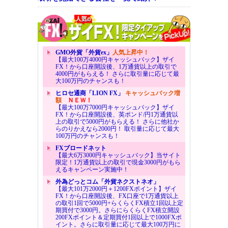
GMO外貨「外貨ex」
人気上昇中！
【最大100万4000円キャッシュバック】ザイ
FX！から口座開設後、1万通貨以上の取引で
4000円がもらえる！ さらに取引量に応じて最
大100万円のチャンスも！
ヒロセ通商「LION FX」
キャッシュバック増
額
ＮＥＷ！
【最大100万7000円キャッシュバック】ザイ
FX！から口座開設後、英ポンド/円1万通貨以
上の取引で5000円がもらえる！ さらに他社か
らのりかえなら2000円！ 取引量に応じて最大
100万円のチャンスも！
FXブロードネット
【最大6万3000円キャッシュバック】当サイト
限定！1万通貨以上の取引で現金3000円がもら
えるキャンペーン実施中！
外為どっとコム「外貨ネクストネオ」
【最大101万2000円＋1200FXポイント】ザイ
FX！から口座開設後、FX口座で1万通貨以上
の取引1回で5000円+らくらくFX積立1回以上定
期買付で3000円。さらにらくらくFX積立開設
200FXポイント＆定期買付1回以上で1000FXポ
イント。さらに取引量に応じて最大100万円に