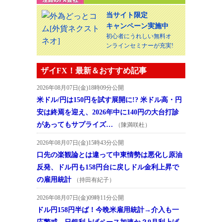
当サイト限定
キャンペーン実施中
初心者にうれしい無料オ
ンラインセミナーが充実!
ザイFX！最新＆おすすめ記事
2026年08月07日(金)18時09分公開
米ドル/円は150円を試す展開に!? 米ドル高・円
安は終焉を迎え、2026年中に140円の大台打診
があってもサプライズ…
（陳満咲杜）
2026年08月07日(金)15時43分公開
口先の楽観論とは違って中東情勢は悪化し原油
反発、ドル円も158円台に戻しドル金利上昇で
の雇用統計
（持田有紀子）
2026年08月07日(金)09時11分公開
ドル円158円半ば！今晩米雇用統計→介入も一