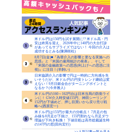
米ドル/円は150円を試す展開に!? 米ドル高・円
安は終焉を迎え、2026年中に140円の大台打診
があってもサプライズではない！ 今回の介入は
成功するとみる(陳満咲杜)
8月7日(金)■『為替介入の影響と更なる実施への
思惑』と『米国の雇用統計の発表』、そして
『米国の金融政策への思惑(利上げへの思惑に注
視)』に注目！(羊飼い)
日米協調介入の影響で円は一時的に方向感を失
いそうだが、米ドル/円の円安トレンド継続は変
えない！9月日銀会合がターニングポイントと
なるか？(今井雅人)
米ドル/円の160～162円台は日米当局の防衛ライ
ンに！ GW介入時安値155円、神田シーリング
152円が下値めど、押し目買いから戻り売り戦
略へ(西原宏一)
米ドル/円は155円が最大の分岐点！ 7月足の包
み線を8月足が下抜け、155円割れなら月足ダウ
理論が下向き転換！ 下値目処は高市総裁誕生時
の147円の窓(田向宏行)
>>人気記事一覧を見る