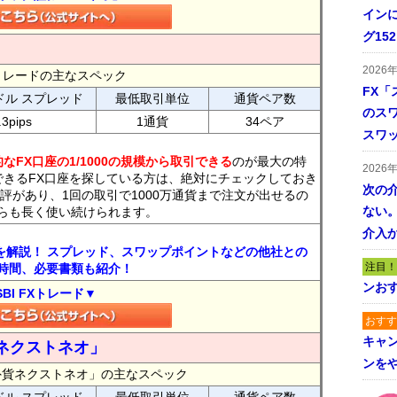
インに
グ15
2026
FXトレードの主なスペック
FX「
ドル スプレッド
最低取引単位
通貨ペア数
のス
.3pips
1通貨
34ペア
スワ
なFX口座の1/1000の規模から取引できる
のが最大の特
2026
できるFX口座を探している方は、絶対にチェックしておき
次の
評があり、1回の取引で1000万通貨まで注文が出せるの
ない。
らも長く使い続けられます。
介入
トを解説！ スプレッド、スワップポイントなどの他社との
注目！
時間、必要書類も紹介！
ンおす
SBI FXトレード▼
おすす
キャ
ネクストネオ」
ンを
外貨ネクストネオ」の主なスペック