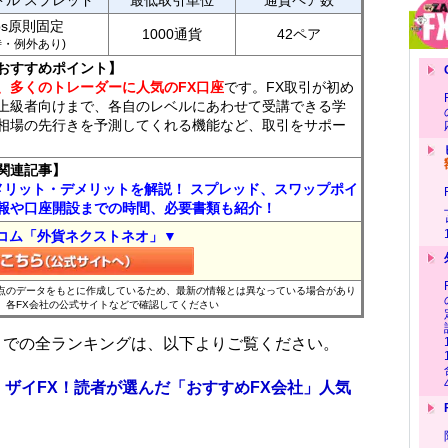
ドル スプレッド
最低取引単位
通貨ペア数
ips原則固定
1000通貨
42ペア
7時・例外あり)
おすすめポイント】
、多くのトレーダーに人気のFX口座
です。FX取引が初め
上級者向けまで、各自のレベルにあわせて受講できる学
相場の先行きを予測してくれる機能など、取引をサポー
関連記事】
メリット・デメリットを解説！ スプレッド、スワップポイ
報や口座開設までの時間、必要書類も紹介！
コム「外貨ネクストネオ」▼
時点のデータをもとに作成しているため、最新の情報とは異なっている場合があり
、各FX会社の公式サイトなどで確認してください
位までの全ランキングは、以下よりご覧ください。
 ザイFX！読者が選んだ「おすすめFX会社」人気