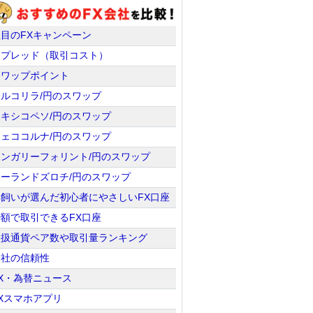
注目のFXキャンペーン
スプレッド（取引コスト）
スワップポイント
トルコリラ/円のスワップ
メキシコペソ/円のスワップ
チェココルナ/円のスワップ
ハンガリーフォリント/円のスワップ
ポーランドズロチ/円のスワップ
羊飼いが選んだ初心者にやさしいFX口座
少額で取引できるFX口座
取扱通貨ペア数や取引量ランキング
会社の信頼性
X・為替ニュース
Xスマホアプリ