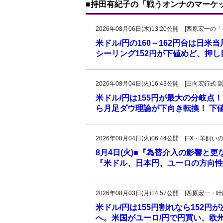
■持田有紀子の「戦うオンナのマーケ
2026年08月06日(木)13:20公開 [西原宏
米ドル/円の160～162円台は日米
シーリング152円が下値めど、押
2026年08月04日(火)16:43公開 [田向宏行式 
米ドル/円は155円が最大の分岐点！
ら月足ダウ理論が下向き転換！ 下値
2026年08月04日(火)06:44公開 [FX・
8月4日(火)■『為替介入の影響と
『米ドル、日本円、ユーロの方向性
2026年08月03日(月)14:57公開 [西原宏一
米ドル/円は155円割れなら152円
へ。米国がユーロ/円で円買い、欧