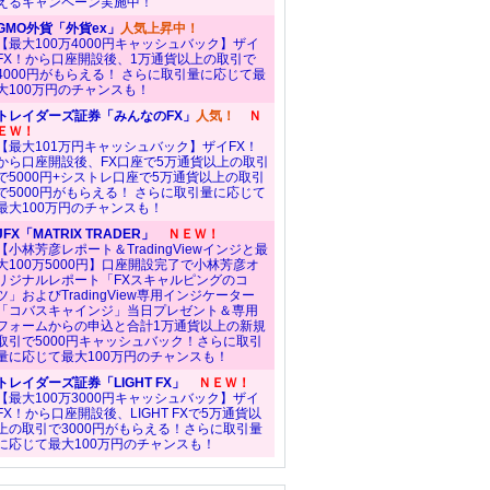
えるキャンペーン実施中！
GMO外貨「外貨ex」
人気上昇中！
【最大100万4000円キャッシュバック】ザイ
FX！から口座開設後、1万通貨以上の取引で
4000円がもらえる！ さらに取引量に応じて最
大100万円のチャンスも！
トレイダーズ証券「みんなのFX」
人気！
Ｎ
ＥＷ！
【最大101万円キャッシュバック】ザイFX！
から口座開設後、FX口座で5万通貨以上の取引
で5000円+シストレ口座で5万通貨以上の取引
で5000円がもらえる！ さらに取引量に応じて
最大100万円のチャンスも！
JFX「MATRIX TRADER」
ＮＥＷ！
【小林芳彦レポート＆TradingViewインジと最
大100万5000円】口座開設完了で小林芳彦オ
リジナルレポート「FXスキャルピングのコ
ツ」およびTradingView専用インジケーター
「コバスキャインジ」当日プレゼント＆専用
フォームからの申込と合計1万通貨以上の新規
取引で5000円キャッシュバック！さらに取引
量に応じて最大100万円のチャンスも！
トレイダーズ証券「LIGHT FX」
ＮＥＷ！
【最大100万3000円キャッシュバック】ザイ
FX！から口座開設後、LIGHT FXで5万通貨以
上の取引で3000円がもらえる！さらに取引量
に応じて最大100万円のチャンスも！