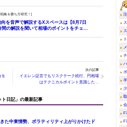
！投資戦略＆勝ち方研究！]
動向を音声で解説するXスペースは【8月7日
0分間の解説を聞いて相場のポイントをチェ…
次の記事
合を
イエレン証言でもリスクテーク続行、円相場
はテクニカルポイント意識した…
ット日記」の最新記事
F
F
きた中東情勢、ボラティリティ上がりかけたド