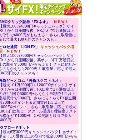
GMOクリック証券「FXネオ」
ＮＥＷ！
【最大100万4000円キャッシュバック】ザイ
FX！から口座開設後、FXネオで1万通貨以上
の取引で4000円がもらえる！ さらに取引量に
応じて最大100万円のチャンスも！
ヒロセ通商「LION FX」
キャッシュバック増
額
ＮＥＷ！
【最大100万7000円キャッシュバック】ザイ
FX！から口座開設後、英ポンド/円1万通貨以
上の取引で5000円がもらえる！ さらに他社か
らのりかえなら2000円！ 取引量に応じて最大
100万円のチャンスも！
外為どっとコム「外貨ネクストネオ」
【最大101万2000円＋1200FXポイント】ザイ
FX！から口座開設後、FX口座で1万通貨以上
の取引1回で5000円+らくらくFX積立1回以上
定期買付で3000円。さらにらくらくFX積立開
設200FXポイント＆定期買付1回以上で
1000FXポイント。さらに取引量に応じて最大
100万円に加え、スクール受講と理解度テスト
合格などで1000円、CFD開設と取引で最大
4000円！
FXブロードネット
【最大6万3000円キャッシュバック】当サイト
限定！1万通貨以上の取引で現金3000円がもら