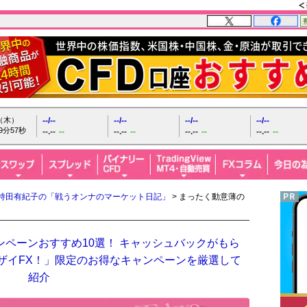
日（木）
--/--
--/--
--/--
--/--
9分58秒
--.--
--
--.--
--
--.--
--
--.--
--
持田有紀子の「戦うオンナのマーケット日記」
> まったく動意薄の
ンペーンおすすめ10選！ キャッシュバックがもら
「ザイFX！」限定のお得なキャンペーンを厳選して
紹介