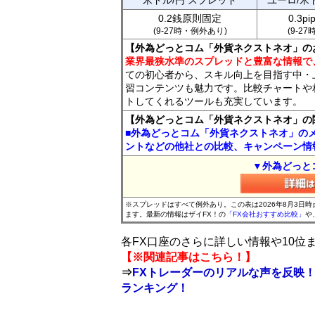
米ドル/円 スプレッド
ユーロ/米
0.2銭原則固定
0.3p
(9-27時・例外あり)
(9-2
【外為どっとコム「外貨ネクストネオ」の
業界最狭水準のスプレッドと豊富な情報で
ての初心者から、スキル向上を目指す中・
習コンテンツも魅力です。比較チャートや
トしてくれるツールも充実しています。
【外為どっとコム「外貨ネクストネオ」の
■外為どっとコム「外貨ネクストネオ」の
ントなどの他社との比較、キャンペーン情
▼外為どっと
※スプレッドはすべて例外あり。この表は2026年8月3日
ます。最新の情報はザイFX！の
「FX会社おすすめ比較」
や
各FX口座のさらに詳しい情報や10
【※関連記事はこちら！】
⇒
FXトレーダーのリアルな声を反映！
ランキング！