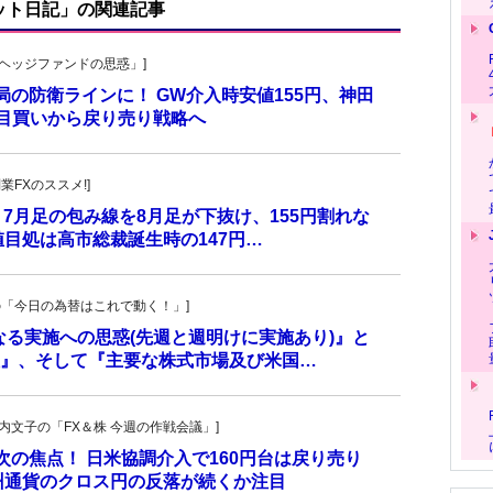
ット日記」の関連記事
一の「ヘッジファンドの思惑」]
当局の防衛ラインに！ GW介入時安値155円、神田
し目買いから戻り売り戦略へ
副業FXのススメ!]
 7月足の包み線を8月足が下抜け、155円割れな
目処は高市総裁誕生時の147円…
羊飼いの「今日の為替はこれで動く！」]
更なる実施への思惑(先週と週明けに実施あり)』と
』、そして『主要な株式市場及び米国…
・叶内文子の「FX＆株 今週の作戦会議」]
が次の焦点！ 日米協調介入で160円台は戻り売り
州通貨のクロス円の反落が続くか注目