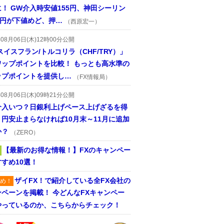
！ GW介入時安値155円、神田シーリン
2円が下値めど、押…
（西原宏一）
年08月06日(木)12時00分公開
スイスフラン/トルコリラ（CHF/TRY）」
ワップポイントを比較！ もっとも高水準の
ップポイントを提供し…
（FX情報局）
年08月06日(木)09時21分公開
介入いつ？日銀利上げペース上げざるを得
円安止まらなければ10月末～11月に追加
か？
（ZERO）
【最新のお得な情報！】FXのキャンペー
すめ10選！
ザイFX！で紹介している全FX会社の
め！
ンペーンを掲載！ 今どんなFXキャンペー
やっているのか、こちらからチェック！