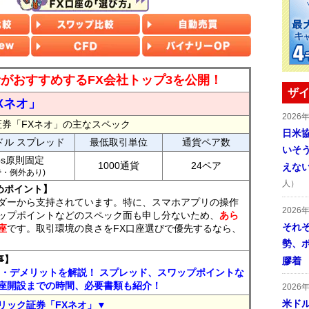
読者がおすすめするFX会社トップ3を公開！
ザイ
Xネオ」
2026
証券「FXネオ」の主なスペック
日米
ドル スプレッド
最低取引単位
通貨ペア数
いそ
ips原則固定
1000通貨
24ペア
えな
7時・例外あり)
人）
めポイント】
ダーから支持されています。特に、スマホアプリの操作
2026
ップポイントなどのスペック面も申し分ないため、
あら
それ
座
です。取引環境の良さをFX口座選びで優先するなら、
勢、
事】
膠着
ト・デメリットを解説！ スプレッド、スワップポイントな
座開設までの時間、必要書類も紹介！
2026
米ドル
リック証券「FXネオ」▼