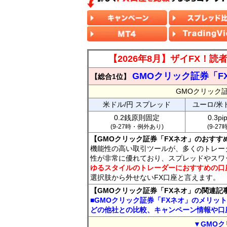
【2026年8月】ザイFX！
GMOクリック証券「F
【総合1位】
GMOクリック
米ドル/円 スプレッド
ユーロ/米
0.2銭原則固定
0.3p
(9-27時・例外あり)
(9-2
【GMOクリック証券「FXネオ」のおすす
機能性の高い取引ツールが、多くのトレー
性が非常に優れており、スプレッドやスワ
ゆるスタイルのトレーダーにおすすめの口
選択肢から外せないFX口座と言えます。
【GMOクリック証券「FXネオ」の関連記
■GMOクリック証券「FXネオ」のメリッ
どの他社との比較、キャンペーン情報や口
▼GMOク