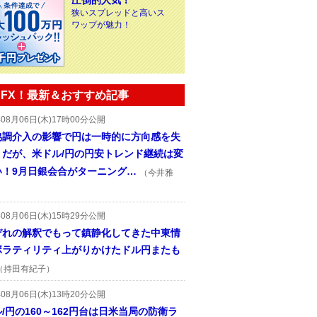
圧倒的人気！
狭いスプレッドと高いス
ワップが魅力！
FX！最新＆おすすめ記事
年08月06日(木)17時00分公開
協調介入の影響で円は一時的に方向感を失
うだが、米ドル/円の円安トレンド継続は変
い！9月日銀会合がターニング…
（今井雅
年08月06日(木)15時29分公開
ぞれの解釈でもって鎮静化してきた中東情
ボラティリティ上がりかけたドル円またも
（持田有紀子）
年08月06日(木)13時20分公開
/円の160～162円台は日米当局の防衛ラ