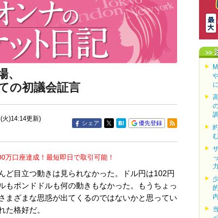
場、
ての初議会証言
(火)14:14更新)
シェア
優先登録
00万口座達成！最短即日で取引可能！
ど目立つ動きは見られなかった。ドル円は102円
ルもポンドドルも何の動きもなかった。もうちょっ
さまざまな思惑が出てくるのではないかと思ってい
れた格好だ。