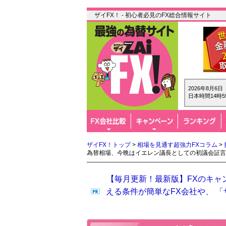
ザイFX！ - 初心者必見のFX総合情報サイト
2026年8月6
日本時間14時5
ザイFX！トップ
>
相場を見通す超強力FXコラム
>
為替相場、今晩はイエレン議長としての初議会証言
【毎月更新！最新版】FXのキャ
える条件が簡単なFX会社や、 