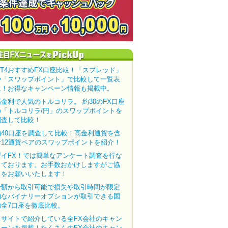
MT4おすすめFX口座比較！「スプレッド」
や「スワップポイント」で比較して一覧表
に！お得なキャンペーン情報も掲載中。
高金利で人気のトルコリラ。 約30のFX口座
の「トルコリラ/円」のスワップポイントを
調査して比較！
約40口座を調査して比較！高金利通貨を含
む12通貨ペアのスワップポイントを紹介！
ザイFX！では簡単なアンケート調査を行な
っております。お手数おかけしますがご協
力をお願いいたします！
少額から取引可能で損失や取引時間が限定
的なバイナリーオプションが取引できる国
内全7口座を徹底比較。
当サイトで紹介している全FX会社のキャン
ペーンを掲載！たくさんのFX会社のキャン