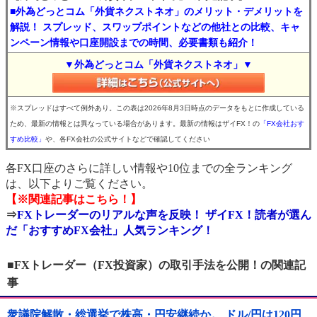
■外為どっとコム「外貨ネクストネオ」のメリット・デメリットを
解説！ スプレッド、スワップポイントなどの他社との比較、キャ
ンペーン情報や口座開設までの時間、必要書類も紹介！
▼外為どっとコム「外貨ネクストネオ」▼
※スプレッドはすべて例外あり。この表は2026年8月3日時点のデータをもとに作成している
ため、最新の情報とは異なっている場合があります。最新の情報はザイFX！の
「FX会社おす
すめ比較」
や、各FX会社の公式サイトなどで確認してください
各FX口座のさらに詳しい情報や10位までの全ランキング
は、以下よりご覧ください。
【※関連記事はこちら！】
⇒
FXトレーダーのリアルな声を反映！ ザイFX！読者が選ん
だ「おすすめFX会社」人気ランキング！
■FXトレーダー（FX投資家）の取引手法を公開！の関連記
事
衆議院解散・総選挙で株高・円安継続か。 ドル/円は120円