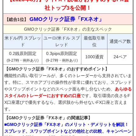
社トップ3を公開！
GMOクリック証券「FXネオ」
【総合1位】
GMOクリック証券「FXネオ」の主なスペック
米ドル/円 スプレッ
ユーロ/米ドル スプ
最低取引単
通貨ペア数
ド
レッド
位
0.2銭原則固定
0.3pips原則固定
1000通貨
24ペア
(9-27時・例外あり)
(9-27時・例外あり)
【GMOクリック証券「FXネオ」のおすすめポイント】
機能性の高い取引ツールが、多くのトレーダーから支持されていま
す。特に、スマホアプリの操作性が非常に優れており、スプレッド
やスワップポイントなどのスペック面も申し分ないため、
あらゆる
スタイルのトレーダーにおすすめの口座
です。取引環境の良さをF
X口座選びで優先するなら、選択肢から外せないFX口座と言えま
す。
【GMOクリック証券「FXネオ」の関連記事】
■GMOクリック証券「FXネオ」のメリット・デメリットを解説！
スプレッド、スワップポイントなどの他社との比較、キャンペーン