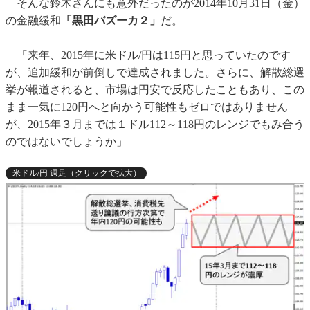
そんな鈴木さんにも意外だったのが2014年10月31日（金）
の金融緩和
「黒田バズーカ２」
だ。
「来年、2015年に米ドル/円は115円と思っていたのです
が、追加緩和が前倒しで達成されました。さらに、解散総選
挙が報道されると、市場は円安で反応したこともあり、この
まま一気に120円へと向かう可能性もゼロではありません
が、2015年３月までは１ドル112～118円のレンジでもみ合う
のではないでしょうか」
米ドル/円 週足（クリックで拡大）