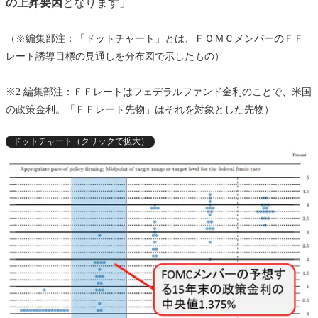
の上昇要因
となります」
（※編集部注：「ドットチャート」とは、ＦＯＭＣメンバーのＦＦ
レート誘導目標の見通しを分布図で示したもの）
※2 編集部注：ＦＦレートはフェデラルファンド金利のことで、米国
の政策金利。「ＦＦレート先物」はそれを対象とした先物）
ドットチャート（クリックで拡大）