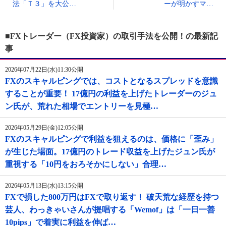
法「Ｔ３」を大公…
ーが明かすマ…
■FXトレーダー（FX投資家）の取引手法を公開！の最新記
事
2026年07月22日(水)11:30公開
FXのスキャルピングでは、コストとなるスプレッドを意識
することが重要！ 17億円の利益を上げたトレーダーのジュ
ン氏が、荒れた相場でエントリーを見極…
2026年05月29日(金)12:05公開
FXのスキャルピングで利益を狙えるのは、価格に「歪み」
が生じた場面。17億円のトレード収益を上げたジュン氏が
重視する「10円をおろそかにしない」合理…
2026年05月13日(水)13:15公開
FXで損した800万円はFXで取り返す！ 破天荒な経歴を持つ
芸人、わっきゃいさんが提唱する「Wemof」は「一日一善
10pips」で着実に利益を伸ば…