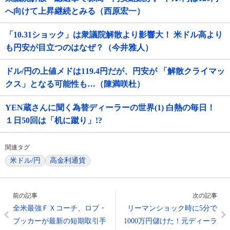
へ向けて上昇継続とみる（西原宏一）
「10.31ショック」は衆議院解散より影響大！ 米ドル高より
も円安が目立つのはなぜ？（今井雅人）
ドル/円の上値メドは119.4円だが、円安が 「解散クライマッ
クス」となる可能性も…（陳満咲杜）
YEN蔵さんに聞く為替ディーラーの世界(1) 白熱の毎日！
１日50回は「机に蹴り」!?
関連タグ
米ドル/円
高金利通貨
前の記事
次の記事
全米最強ＦＸコーチ、ロブ・
リーマンショック時に5分で
ブッカーが最新の短期取引手
1000万円儲けた！元ディーラ