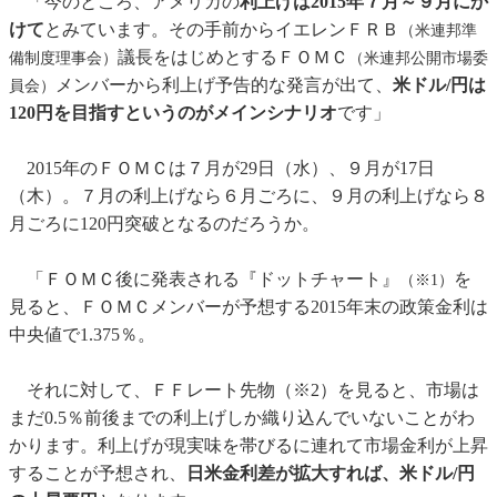
「今のところ、アメリカの
利上げは2015年７月～９月にか
けて
とみています。その手前からイエレンＦＲＢ
（米連邦準
議長をはじめとするＦＯＭＣ
備制度理事会）
（米連邦公開市場委
メンバーから利上げ予告的な発言が出て、
米ドル/円は
員会）
120円を目指すというのがメインシナリオ
です」
2015年のＦＯＭＣは７月が29日（水）、９月が17日
（木）。７月の利上げなら６月ごろに、９月の利上げなら８
月ごろに120円突破となるのだろうか。
「ＦＯＭＣ後に発表される『ドットチャート』
を
（※1）
見ると、ＦＯＭＣメンバーが予想する2015年末の政策金利は
中央値で1.375％。
それに対して、ＦＦレート先物（※2）を見ると、市場は
まだ0.5％前後までの利上げしか織り込んでいないことがわ
かります。利上げが現実味を帯びるに連れて市場金利が上昇
することが予想され、
日米金利差が拡大すれば、米ドル/円