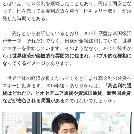
とはいえ、ゼロ金利を継続したこともあり、円は全面安とな
って、円を売って高金利通貨を買う「円キャリー取引」が活
発した時期でもある。
「先ほどからお話しているとおり、2015年序盤は米国復活
がテーマ。それだけでなく、日欧が金融緩和していて、世界
にマネーを供給しています。そのようななか、2015年後半か
らは
世界経済が楽観的な雰囲気に包まれ、バブル的な様相に
なってくるイメージ
があります。
世界全体の経済が良くなってくると、より高金利の通貨へ
マネーは動きます。2015年後半あたりからは、
『高金利な通
貨はどれだ!?』
とオセアニア通貨や資源国通貨、新興国通貨
などが物色される局面がある
のではないでしょうか」