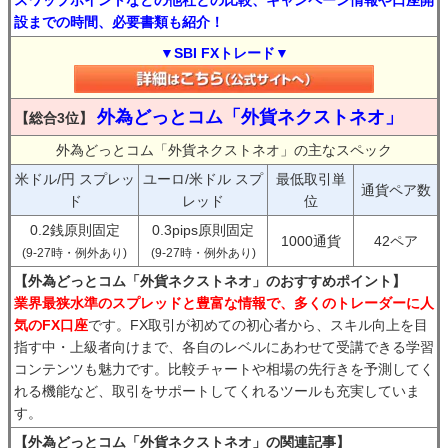
スワップポイントなどの他社との比較、キャンペーン情報や口座開
設までの時間、必要書類も紹介！
▼SBI FXトレード▼
外為どっとコム「外貨ネクストネオ」
【総合3位】
外為どっとコム「外貨ネクストネオ」の主なスペック
米ドル/円 スプレッ
ユーロ/米ドル スプ
最低取引単
通貨ペア数
ド
レッド
位
0.2銭原則固定
0.3pips原則固定
1000通貨
42ペア
(9-27時・例外あり)
(9-27時・例外あり)
【外為どっとコム「外貨ネクストネオ」のおすすめポイント】
業界最狭水準のスプレッドと豊富な情報で、多くのトレーダーに人
気のFX口座
です。FX取引が初めての初心者から、スキル向上を目
指す中・上級者向けまで、各自のレベルにあわせて受講できる学習
コンテンツも魅力です。比較チャートや相場の先行きを予測してく
れる機能など、取引をサポートしてくれるツールも充実していま
す。
【外為どっとコム「外貨ネクストネオ」の関連記事】