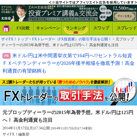
FX比較
キャンペーン
ランキング
スワップ
スプレッド
ザイFX！トップ
>
FXトレーダー（FX投資家）の取引手法を公開！
> 元プロップ
ディーラーの2015年為替予想。米ドル/円は125円へ！ 高金利通貨も注目
米ドル/円は米中間選挙次第で164円へ!?セントラル短資
ＦＸベテランディーラーが2026年後半相場を徹底予測！高金
利通貨の有望銘柄も
元プロップディーラーの2015年為替予想。
米ドル/円は125円
へ！ 高金利通貨も注目
2014年11月17日(月)17:34公開
[2014年11月17日(月)17:34更新]
ザイFX！編集部