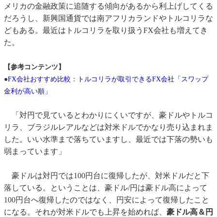
メリカの金融政策に追随する傾向があるから利上げしてくる
だろうし、新興国通貨では南アフリカランドやトルコリラな
どもある。最近はトルコリラを取り扱うFX会社も増えてき
た。
【参考コンテンツ】
●
FX会社おすすめ比較：トルコリラが取引できるFX会社「スワップ
金利が高い順」
「対円で見ているとわかりにくいですが、豪ドルやトルコ
リラ、ブラジルレアルなどは対米ドルでかなり売り込まれま
した。いい水準まで落ちていますし、最近では下落の勢いも
弱まっています」
豪ドルは対円では100円台に復帰したが、対米ドルだと下
落している。ということは、豪ドル/円は豪ドル高によって
100円台へ復帰したのではなく、円安によって復帰したこと
になる。それが対米ドルでも上昇を始めれば、
豪ドル高＆円