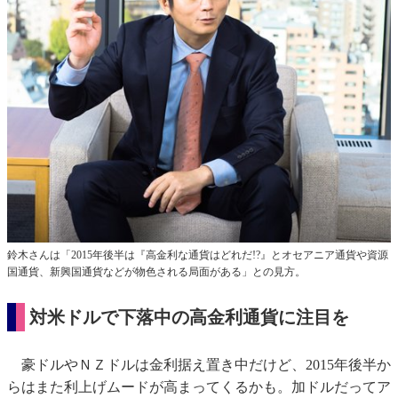
鈴木さんは「2015年後半は『高金利な通貨はどれだ!?』とオセアニア通貨や資源
国通貨、新興国通貨などが物色される局面がある」との見方。
対米ドルで下落中の高金利通貨に注目を
豪ドルやＮＺドルは金利据え置き中だけど、2015年後半か
らはまた利上げムードが高まってくるかも。加ドルだってア