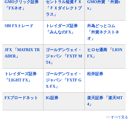
GMOクリック証券
セントラル短資ＦＸ
GMO外貨 「外貨e
「FXネオ」
「ＦＸダイレクトプ
x」
ラス」
SBI FXトレード
トレイダーズ証券
外為どっとコム
「みんなのFX」
「外貨ネクストネ
オ」
JFX 「MATRIX TR
ゴールデンウェイ・
ヒロセ通商 「LION
ADER」
ジャパン 「FXTF M
FX」
T4」
トレイダーズ証券
ゴールデンウェイ・
松井証券
「LIGHT FX」
ジャパン 「FXTF G
X-FX」
FXブロードネット
IG証券
楽天証券 「楽天MT
4」
>> すべて見る