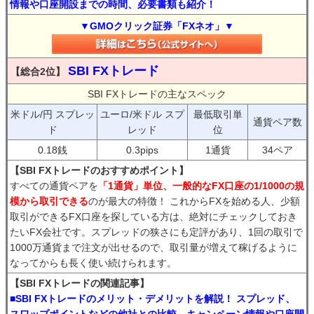
情報や口座開設までの時間、必要書類も紹介！
▼GMOクリック証券「FXネオ」▼
SBI FXトレード
【総合2位】
SBI FXトレードの主なスペック
米ドル/円 スプレッ
ユーロ/米ドル スプ
最低取引単
通貨ペア数
ド
レッド
位
0.18銭
0.3pips
1通貨
34ペア
【SBI FXトレードのおすすめポイント】
すべての通貨ペアを
「1通貨」単位、一般的なFX口座の1/1000の規
模から取引できる
のが最大の特徴！ これからFXを始める人、少額
取引ができるFX口座を探している方は、絶対にチェックしておき
たいFX会社です。スプレッドの狭さにも定評があり、1回の取引で
1000万通貨まで注文が出せるので、取引量が増えて稼げるように
なってからも長く使い続けられます。
【SBI FXトレードの関連記事】
■SBI FXトレードのメリット・デメリットを解説！ スプレッド、