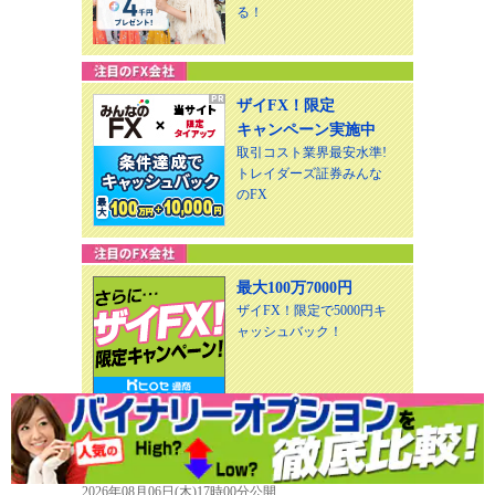
る！
ザイFX！限定
キャンペーン実施中
取引コスト業界最安水準!
トレイダーズ証券みんな
のFX
最大100万7000円
ザイFX！限定で5000円キ
ャッシュバック！
ザイFX！最新＆おすすめ記事
2026年08月06日(木)17時00分公開