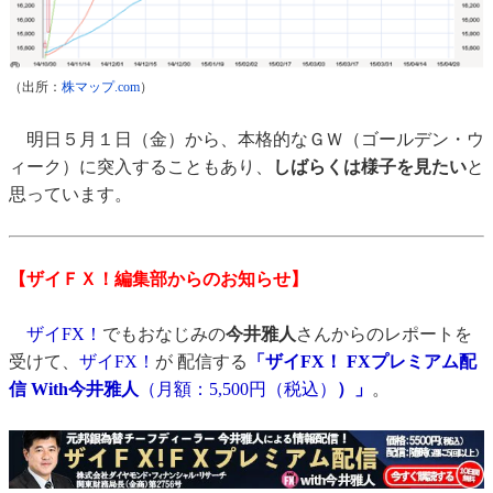
（出所：
株マップ.com
）
明日５月１日（金）から、本格的なＧＷ（ゴールデン・ウ
ィーク）に突入することもあり、
しばらくは様子を見たい
と
思っています。
【ザイＦＸ！編集部からのお知らせ】
ザイFX！
でもおなじみの
今井雅人
さんからのレポートを
受けて、
ザイFX！
が 配信する
「ザイFX！ FXプレミアム配
信 With今井雅人
（月額：5,500円（税込）
）」
。