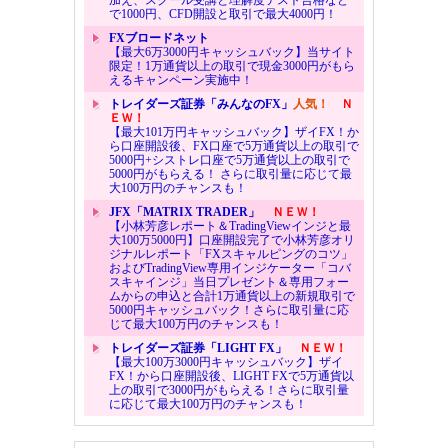
加え、スクール受講と理解度テスト合格など
で1000円、CFD開設と取引で最大4000円！
FXブロードネット
【最大6万3000円キャッシュバック】当サイト
限定！1万通貨以上の取引で現金3000円がもら
えるキャンペーン実施中！
トレイダーズ証券「みんなのFX」
人気！
Ｎ
ＥＷ！
【最大101万円キャッシュバック】ザイFX！か
ら口座開設後、FX口座で5万通貨以上の取引で
5000円+シストレ口座で5万通貨以上の取引で
5000円がもらえる！ さらに取引量に応じて最
大100万円のチャンスも！
JFX「MATRIX TRADER」
ＮＥＷ！
【小林芳彦レポート＆TradingViewインジと最
大100万5000円】口座開設完了で小林芳彦オリ
ジナルレポート「FXスキャルピングのコツ」
およびTradingView専用インジケーター「コバ
スキャインジ」当日プレゼント＆専用フォー
ムからの申込と合計1万通貨以上の新規取引で
5000円キャッシュバック！さらに取引量に応
じて最大100万円のチャンスも！
トレイダーズ証券「LIGHT FX」
ＮＥＷ！
【最大100万3000円キャッシュバック】ザイ
FX！から口座開設後、LIGHT FXで5万通貨以
上の取引で3000円がもらえる！さらに取引量
に応じて最大100万円のチャンスも！