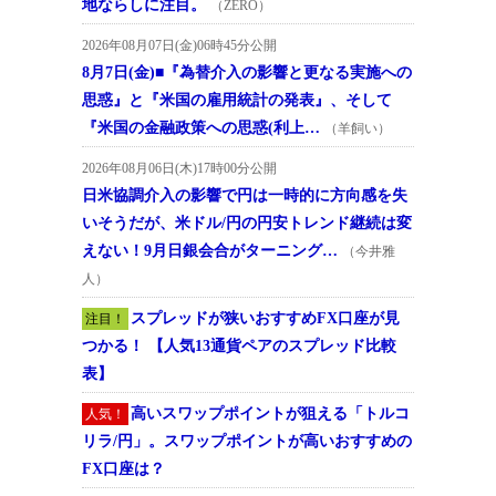
地ならしに注目。
（ZERO）
2026年08月07日(金)06時45分公開
8月7日(金)■『為替介入の影響と更なる実施への
思惑』と『米国の雇用統計の発表』、そして
『米国の金融政策への思惑(利上…
（羊飼い）
2026年08月06日(木)17時00分公開
日米協調介入の影響で円は一時的に方向感を失
いそうだが、米ドル/円の円安トレンド継続は変
えない！9月日銀会合がターニング…
（今井雅
人）
スプレッドが狭いおすすめFX口座が見
注目！
つかる！ 【人気13通貨ペアのスプレッド比較
表】
高いスワップポイントが狙える「トルコ
人気！
リラ/円」。スワップポイントが高いおすすめの
FX口座は？