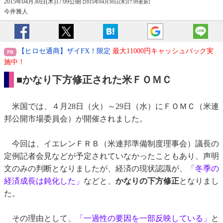
2015年04月30日(木)17:09公開
[2015年04月30日(木)17:09更新]
今井雅人
【ヒロセ通商】ザイFX！限定
最大11000円キャッシュバック実
施中！
■かなり下方修正された米ＦＯＭＣ
米国では、４月28日（火）～29日（水）にＦＯＭＣ（米連
邦公開市場委員会）が開催されました。
今回は、イエレンＦＲＢ（米連邦準備制度理事会）議長の
定例記者会見などが予定されていなかったこともあり、声明
文のみの判断となりましたが、経済の現状認識が、
「冬季の
経済成長は鈍化した」
などと、
かなりの下方修正
となりまし
た。
その理由として、
「一過性の要因を一部反映している」
と