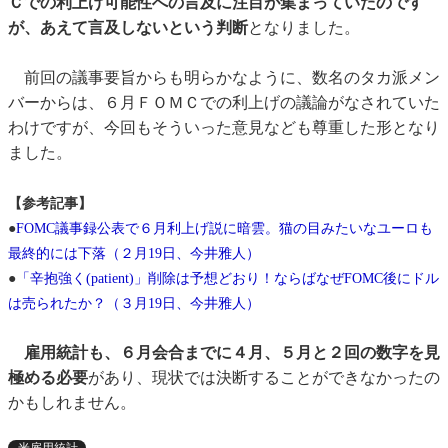
Ｃでの利上げ可能性への言及に注目が集まっていたのです
が、あえて言及しないという判断
となりました。
前回の議事要旨からも明らかなように、数名のタカ派メン
バーからは、６月ＦＯＭＣでの利上げの議論がなされていた
わけですが、今回もそういった意見なども尊重した形となり
ました。
【参考記事】
●
FOMC議事録公表で６月利上げ説に暗雲。猫の目みたいなユーロも
最終的には下落（２月19日、今井雅人）
●
「辛抱強く(patient)」削除は予想どおり！ならばなぜFOMC後にドル
は売られたか？（３月19日、今井雅人）
雇用統計も、６月会合までに４月、５月と２回の数字を見
極める必要
があり、現状では決断することができなかったの
かもしれません。