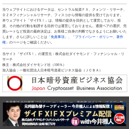
当ウェブサイトにおけるデータは、セントラル短資ＦＸ、クォンツ・リサーチ、
ＤＺＨフィナンシャルリサーチ、フィスコから情報の提供を受けております。
本ウェブサイト「ザイFX！」は、情報の提供を目的として運営しており、投
資、その他の行動を勧誘する目的では運営しておりません。通貨ペアの選択、売
買レートなど投資の最終決定は、お客様ご自身の判断でなさるようにお願いいた
します。さらに詳しいことは
「免責事項」
、
「プライバシー・ポリシー、著作
権」
のページをご確認ください。
当サイト「ザイFX！」の運営元：株式会社ダイヤモンド・フィナンシャル・リ
サーチ
株主：株式会社ダイヤモンド社（100％）
加入協会：一般社団法人日本暗号資産ビジネス協会（ＪＣＢＡ）
免責事項
会社概要
プライバシー・ポリシー、著作権
サイトマップ
タグ一覧
広告のご案内
ダイヤモンド社のサイト
ダイヤモンド・オンライン
|
週刊ダイヤモンド
|
ザイ・オンライン
|
クリプトインサイト
|
ザイFX！
2026 Diamond Financial Research,Inc All Rights Reserved.