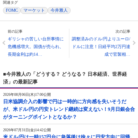
関連タグ
FOMC
マーケット
今井雅人
前の記事
次の記事
ギリシャの苦しい台所事情に
調整済みのドル/円よりユーロ/
危機感増大。国債が売られ、
ドルに注意！日経平均2万円達
長期金利は約14…
成で官製相…
■今井雅人の「どうする？ どうなる？ 日本経済、世界経
済」の最新記事
2026年08月06日(木)17:00公開
日米協調介入の影響で円は一時的に方向感を失いそうだ
が、米ドル/円の円安トレンド継続は変えない！9月日銀会合
がターニングポイントとなるか？
2026年07月31日(金)14:42公開
米ドル/円は一時157円台に急落後は徐々に円安方向に回帰。