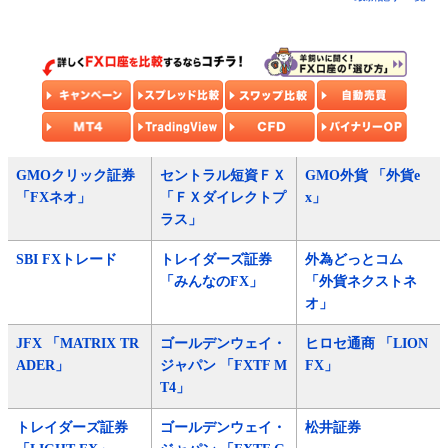
GMOクリック証券
セントラル短資ＦＸ
GMO外貨 「外貨e
「FXネオ」
「ＦＸダイレクトプ
x」
ラス」
SBI FXトレード
トレイダーズ証券
外為どっとコム
「みんなのFX」
「外貨ネクストネ
オ」
JFX 「MATRIX TR
ゴールデンウェイ・
ヒロセ通商 「LION
ADER」
ジャパン 「FXTF M
FX」
T4」
トレイダーズ証券
ゴールデンウェイ・
松井証券