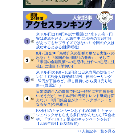
米ドル/円は150円を試す展開に!? 米ドル高・円
安は終焉を迎え、2026年中に140円の大台打診
があってもサプライズではない！ 今回の介入は
成功するとみる(陳満咲杜)
8月7日(金)■『為替介入の影響と更なる実施への
思惑』と『米国の雇用統計の発表』、そして
『米国の金融政策への思惑(利上げへの思惑に注
視)』に注目！(羊飼い)
米ドル/円の160～162円台は日米当局の防衛ライ
ンに！ GW介入時安値155円、神田シーリング
152円が下値めど、押し目買いから戻り売り戦
略へ(西原宏一)
日米協調介入の影響で円は一時的に方向感を失
いそうだが、米ドル/円の円安トレンド継続は変
えない！9月日銀会合がターニングポイントと
なるか？(今井雅人)
FX会社のキャンペーンおすすめ10選！ キャッ
シュバックがもらえる条件がかんたんなFX会社
や、「ザイFX！」限定のキャンペーンを紹介
【2026年8月】(FX情報局)
>>人気記事一覧を見る