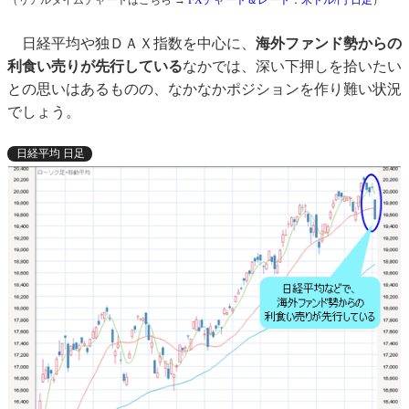
（リアルタイムチャートはこちら →
FXチャート＆レート：米ドル/円 日足
）
日経平均や独ＤＡＸ指数を中心に、
海外ファンド勢からの
利食い売りが先行している
なかでは、深い下押しを拾いたい
との思いはあるものの、なかなかポジションを作り難い状況
でしょう。
日経平均 日足