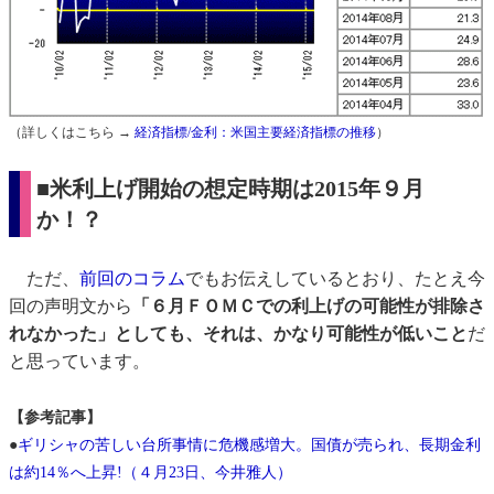
（詳しくはこちら →
経済指標/金利：米国主要経済指標の推移
）
■米利上げ開始の想定時期は2015年９月
か！？
ただ、
前回のコラム
でもお伝えしているとおり、たとえ今
回の声明文から
「６月ＦＯＭＣでの利上げの可能性が排除さ
れなかった」としても、それは、かなり可能性が低いこと
だ
と思っています。
【参考記事】
●
ギリシャの苦しい台所事情に危機感増大。国債が売られ、長期金利
は約14％へ上昇!（４月23日、今井雅人）