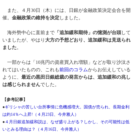
また、４月30日（木）には、日銀が金融政策決定会合を開
催。
金融政策の維持を決定
しました。
海外勢中心に直前まで
「追加緩和期待」の憶測が台頭
して
いましたが、やはり
大方の予想どおり、追加緩和は見送られ
ました
。
一部からは「10兆円の資産買入れ増額」などが取り沙汰さ
れてはいたものの、これも
前回のコラム
からお伝えしている
ように、
最近の黒田日銀総裁の発言からは、追加緩和の兆し
は感じられません
でした。
【参考記事】
●
ギリシャの苦しい台所事情に危機感増大。国債が売られ、長期金利
は約14％へ上昇!（４月23日、今井雅人）
●
４月日銀追加緩和説は、なぜ盛り上がる？しかし、その可能性は低
いとみる理由は？（４月16日、今井雅人）