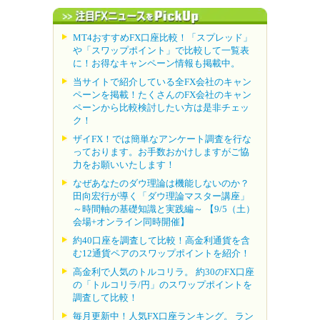
MT4おすすめFX口座比較！「スプレッド」
や「スワップポイント」で比較して一覧表
に！お得なキャンペーン情報も掲載中。
当サイトで紹介している全FX会社のキャン
ペーンを掲載！たくさんのFX会社のキャン
ペーンから比較検討したい方は是非チェッ
ク！
ザイFX！では簡単なアンケート調査を行な
っております。お手数おかけしますがご協
力をお願いいたします！
なぜあなたのダウ理論は機能しないのか？
田向宏行が導く「ダウ理論マスター講座」
～時間軸の基礎知識と実践編～ 【9/5（土）
会場+オンライン同時開催】
約40口座を調査して比較！高金利通貨を含
む12通貨ペアのスワップポイントを紹介！
高金利で人気のトルコリラ。 約30のFX口座
の「トルコリラ/円」のスワップポイントを
調査して比較！
毎月更新中！人気FX口座ランキング。 ラン