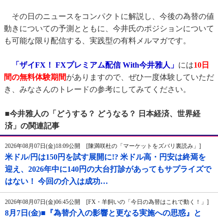
その日のニュースをコンパクトに解説し、今後の為替の値
動きについての予測とともに、今井氏のポジションについて
も可能な限り配信する、実践型の有料メルマガです。
「ザイFX！ FXプレミアム配信 With今井雅人」
には
10日
間の無料体験期間
がありますので、ぜひ一度体験していただ
き、みなさんのトレードの参考にしてみてください。
■今井雅人の「どうする？ どうなる？ 日本経済、世界経
済」の関連記事
2026年08月07日(金)18:09公開 [陳満咲杜の「マーケットをズバリ裏読み」]
米ドル/円は150円を試す展開に!? 米ドル高・円安は終焉を
迎え、2026年中に140円の大台打診があってもサプライズで
はない！ 今回の介入は成功…
2026年08月07日(金)06:45公開 [FX・羊飼いの「今日の為替はこれで動く！」]
8月7日(金)■『為替介入の影響と更なる実施への思惑』と