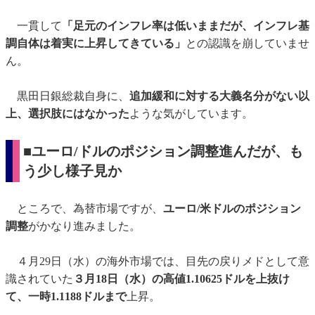
一貫して
「足元のインフレ率は低いままだが、インフレ基
調自体は着実に上昇してきている」
との認識を崩していませ
ん。
黒田日銀総裁自身に、
追加緩和に対する大義名分がない以
上、選択肢にはなかった
ような気がしています。
■ユーロ/ドルのポジション調整進んだが、も
う少し様子見か
ところで、為替市場ですが、
ユーロ/米ドルのポジション
調整
がかなり進みました。
４月29日（水）の海外市場では、目先の戻りメドとして意
識されていた
３月18日（水）の高値1.10625ドルを上抜け
て、一時1.1188ドルまで
上昇。