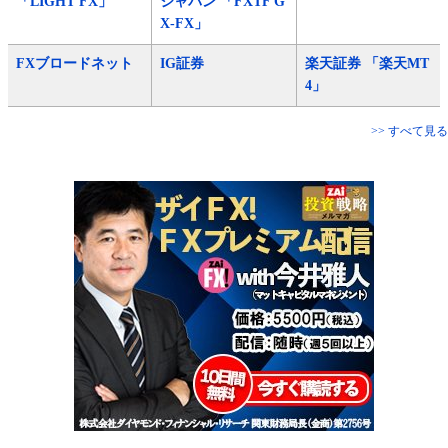
「LIGHT FX」
ジャパン 「FXTF G
X-FX」
FXブロードネット
IG証券
楽天証券 「楽天MT
4」
>> すべて見る