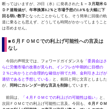
断ってはいますが、29日（水）に発表された
１－３月期米Ｇ
ＤＰ速報値が、年率換算0.2％と市場予想の1.0％を大幅に下
回る弱い数字
となったことからしても、そう簡単に回復の軌
道に乗るとも思えず、どうしても時間がかかってしまうこと
は否めません。
■６月ＦＯＭＣでの利上げ可能性への言及は
なし
今回の声明文では、フォワードガイダンスを
「委員会はさ
らに労働市場の改善が見られ、インフレが中期的に目標の
２％に向かうとの合理的な確信が持てた時、金利引き上げが
適切であると予想している」
と、前回と同じ文言としました
が、
同時にカレンダー的な言及を削除
しています。
前回は、
「４月ＦＯＭＣでの利上げの可能性は低い」
と、
次回ＦＯＭＣでの利上げ可能性に言及。今回も、
６月ＦＯＭ