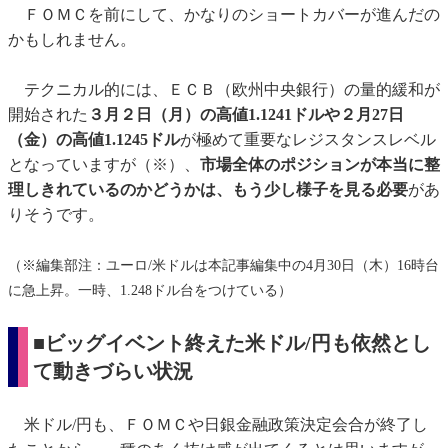
ＦＯＭＣを前にして、かなりのショートカバーが進んだの
かもしれません。
テクニカル的には、ＥＣＢ（欧州中央銀行）の量的緩和が
開始された
３月２日（月）の高値1.1241ドルや２月27日
（金）の高値1.1245ドル
が極めて重要なレジスタンスレベル
となっていますが（※）、
市場全体のポジションが本当に整
理しきれているのかどうかは、もう少し様子を見る必要
があ
りそうです。
（※編集部注：ユーロ/米ドルは本記事編集中の4月30日（木）16時台
に急上昇。一時、1.248ドル台をつけている）
■ビッグイベント終えた米ドル/円も依然とし
て動きづらい状況
米ドル/円も、ＦＯＭＣや日銀金融政策決定会合が終了し