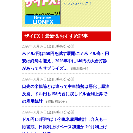
ャッシュバック！
ザイFX！最新＆おすすめ記事
2026年08月07日(金)18時09分公開
米ドル/円は150円を試す展開に!? 米ドル高・円
安は終焉を迎え、2026年中に140円の大台打診
があってもサプライズ…
（陳満咲杜）
2026年08月07日(金)15時43分公開
口先の楽観論とは違って中東情勢は悪化し原油
反発、ドル円も158円台に戻しドル金利上昇で
の雇用統計
（持田有紀子）
2026年08月07日(金)09時11分公開
ドル円158円半ば！今晩米雇用統計→介入も一
応警戒。日銀利上げペース加速か？9月利上げ