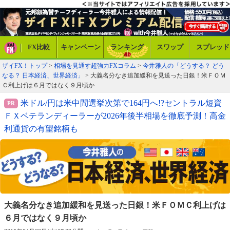
FX比較
キャンペーン
ランキング
スワップ
スプレッド
ザイFX！トップ
>
相場を見通す超強力FXコラム
>
今井雅人の「どうする？ どう
なる？ 日本経済、世界経済」
> 大義名分なき追加緩和を見送った日銀！米ＦＯＭ
Ｃ利上げは６月ではなく９月頃か
米ドル/円は米中間選挙次第で164円へ!?セントラル短資
ＦＸベテランディーラーが2026年後半相場を徹底予測！高金
利通貨の有望銘柄も
大義名分なき追加緩和を見送った日銀！
米ＦＯＭＣ利上げは
６月ではなく９月頃か