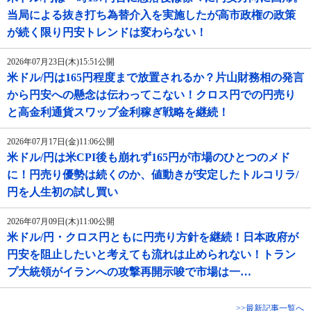
当局による抜き打ち為替介入を実施したが高市政権の政策
が続く限り円安トレンドは変わらない！
2026年07月23日(木)15:51公開
米ドル/円は165円程度まで放置されるか？片山財務相の発言
から円安への懸念は伝わってこない！クロス円での円売り
と高金利通貨スワップ金利稼ぎ戦略を継続！
2026年07月17日(金)11:06公開
米ドル/円は米CPI後も崩れず165円が市場のひとつのメド
に！円売り優勢は続くのか、値動きが安定したトルコリラ/
円を人生初の試し買い
2026年07月09日(木)11:00公開
米ドル/円・クロス円ともに円売り方針を継続！日本政府が
円安を阻止したいと考えても流れは止められない！トラン
プ大統領がイランへの攻撃再開示唆で市場は一…
>>最新記事一覧へ