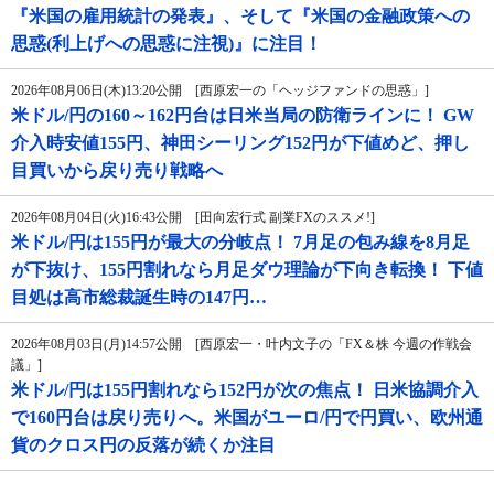
『米国の雇用統計の発表』、そして『米国の金融政策への
思惑(利上げへの思惑に注視)』に注目！
2026年08月06日(木)13:20公開 [西原宏一の「ヘッジファンドの思惑」]
米ドル/円の160～162円台は日米当局の防衛ラインに！ GW
介入時安値155円、神田シーリング152円が下値めど、押し
目買いから戻り売り戦略へ
2026年08月04日(火)16:43公開 [田向宏行式 副業FXのススメ!]
米ドル/円は155円が最大の分岐点！ 7月足の包み線を8月足
が下抜け、155円割れなら月足ダウ理論が下向き転換！ 下値
目処は高市総裁誕生時の147円…
2026年08月03日(月)14:57公開 [西原宏一・叶内文子の「FX＆株 今週の作戦会
議」]
米ドル/円は155円割れなら152円が次の焦点！ 日米協調介入
で160円台は戻り売りへ。米国がユーロ/円で円買い、欧州通
貨のクロス円の反落が続くか注目