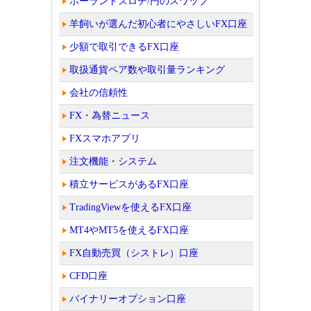
ポーランドズロチ/円のスワップ
羊飼いが選んだ初心者にやさしいFX口座
少額で取引できるFX口座
取扱通貨ペア数や取引量ランキング
会社の信頼性
FX・為替ニュース
FXスマホアプリ
注文機能・システム
積立サービスがあるFX口座
TradingViewを使えるFX口座
MT4やMT5を使えるFX口座
FX自動売買（シストレ）口座
CFD口座
バイナリーオプション口座