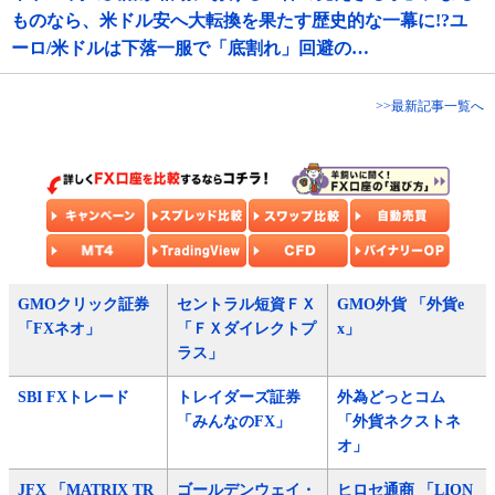
ものなら、米ドル安へ大転換を果たす歴史的な一幕に!?ユ
ーロ/米ドルは下落一服で「底割れ」回避の…
>>最新記事一覧へ
GMOクリック証券
セントラル短資ＦＸ
GMO外貨 「外貨e
「FXネオ」
「ＦＸダイレクトプ
x」
ラス」
SBI FXトレード
トレイダーズ証券
外為どっとコム
「みんなのFX」
「外貨ネクストネ
オ」
JFX 「MATRIX TR
ゴールデンウェイ・
ヒロセ通商 「LION