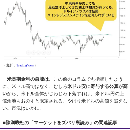
（出所：
TradingView
）
米長期金利の急騰は
、この前のコラムでも指摘したよう
に、米ドル高ではなく、むしろ
米ドル安に寄与する公算が高
い
から、米ドル全体がじわじわ下落すれば、米ドル/円の上
値余地もおのずと限定される。やはり米ドルの高値を追えな
い。市況はいかに。
■陳満咲杜の「マーケットをズバリ裏読み」の関連記事