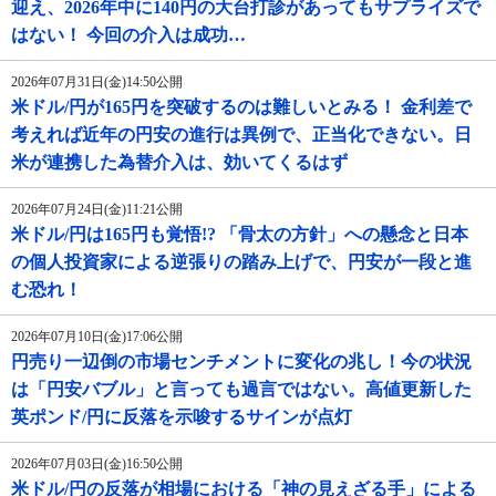
迎え、2026年中に140円の大台打診があってもサプライズで
はない！ 今回の介入は成功…
2026年07月31日(金)14:50公開
米ドル/円が165円を突破するのは難しいとみる！ 金利差で
考えれば近年の円安の進行は異例で、正当化できない。日
米が連携した為替介入は、効いてくるはず
2026年07月24日(金)11:21公開
米ドル/円は165円も覚悟!? 「骨太の方針」への懸念と日本
の個人投資家による逆張りの踏み上げで、円安が一段と進
む恐れ！
2026年07月10日(金)17:06公開
円売り一辺倒の市場センチメントに変化の兆し！今の状況
は「円安バブル」と言っても過言ではない。高値更新した
英ポンド/円に反落を示唆するサインが点灯
2026年07月03日(金)16:50公開
米ドル/円の反落が相場における「神の見えざる手」による