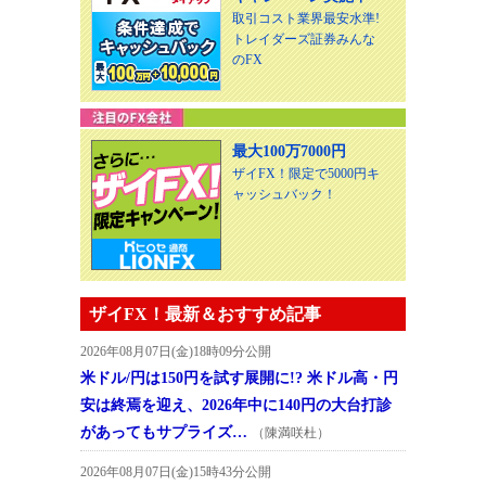
取引コスト業界最安水準!
トレイダーズ証券みんな
のFX
最大100万7000円
ザイFX！限定で5000円キ
ャッシュバック！
ザイFX！最新＆おすすめ記事
2026年08月07日(金)18時09分公開
米ドル/円は150円を試す展開に!? 米ドル高・円
安は終焉を迎え、2026年中に140円の大台打診
があってもサプライズ…
（陳満咲杜）
2026年08月07日(金)15時43分公開