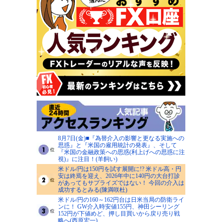
8月7日(金)■『為替介入の影響と更なる実施への
思惑』と『米国の雇用統計の発表』、そして
『米国の金融政策への思惑(利上げへの思惑に注
視)』に注目！(羊飼い)
米ドル/円は150円を試す展開に!? 米ドル高・円
安は終焉を迎え、2026年中に140円の大台打診
があってもサプライズではない！ 今回の介入は
成功するとみる(陳満咲杜)
米ドル/円の160～162円台は日米当局の防衛ライ
ンに！ GW介入時安値155円、神田シーリング
152円が下値めど、押し目買いから戻り売り戦
略へ(西原宏一)