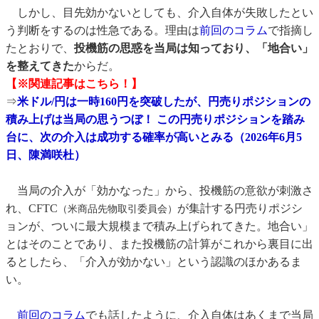
しかし、目先効かないとしても、介入自体が失敗したとい
う判断をするのは性急である。理由は
前回のコラム
で指摘し
たとおりで、
投機筋の思惑を当局は知っており、「地合い」
を整えてきた
からだ。
【※関連記事は
こちら！】
⇒
米ドル/円は一時160円を突破したが、円売りポジションの
積み上げは当局の思うつぼ！ この円売りポジションを踏み
台に、次の介入は成功する確率が高いとみる（2026年6月5
日、陳満咲杜）
当局の介入が「効かなった」から、投機筋の意欲が刺激さ
れ、CFTC
が集計する円売りポジシ
（米商品先物取引委員会）
ョンが、ついに最大規模まで積み上げられてきた。地合い」
とはそのことであり、また投機筋の計算がこれから裏目に出
るとしたら、「介入が効かない」という認識のほかあるま
い。
前回のコラム
でも話したように、介入自体はあくまで当局