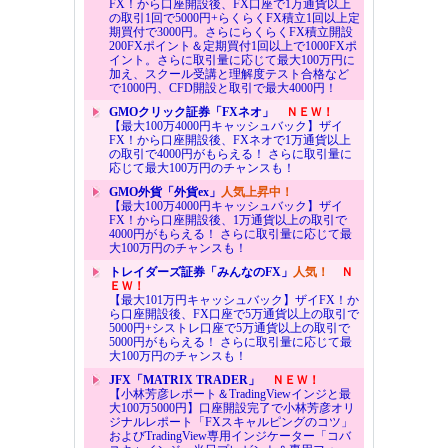
FX！から口座開設後、FX口座で1万通貨以上
の取引1回で5000円+らくらくFX積立1回以上定
期買付で3000円。さらにらくらくFX積立開設
200FXポイント＆定期買付1回以上で1000FXポ
イント。さらに取引量に応じて最大100万円に
加え、スクール受講と理解度テスト合格など
で1000円、CFD開設と取引で最大4000円！
GMOクリック証券「FXネオ」
ＮＥＷ！
【最大100万4000円キャッシュバック】ザイ
FX！から口座開設後、FXネオで1万通貨以上
の取引で4000円がもらえる！ さらに取引量に
応じて最大100万円のチャンスも！
GMO外貨「外貨ex」
人気上昇中！
【最大100万4000円キャッシュバック】ザイ
FX！から口座開設後、1万通貨以上の取引で
4000円がもらえる！ さらに取引量に応じて最
大100万円のチャンスも！
トレイダーズ証券「みんなのFX」
人気！
Ｎ
ＥＷ！
【最大101万円キャッシュバック】ザイFX！か
ら口座開設後、FX口座で5万通貨以上の取引で
5000円+シストレ口座で5万通貨以上の取引で
5000円がもらえる！ さらに取引量に応じて最
大100万円のチャンスも！
JFX「MATRIX TRADER」
ＮＥＷ！
【小林芳彦レポート＆TradingViewインジと最
大100万5000円】口座開設完了で小林芳彦オリ
ジナルレポート「FXスキャルピングのコツ」
およびTradingView専用インジケーター「コバ