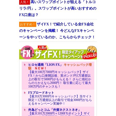
高いスワップポイントが狙える「トルコ
人気！
リラ/円」。スワップポイントが高いおすすめの
FX口座は？
ザイFX！で紹介している全FX会社
おすすめ！
のキャンペーンを掲載！ 今どんなFXキャンペ
ーンをやっているのか、こちらからチェック！
ヒロセ通商「LION FX」
キャッシュバック増
額
ＮＥＷ！
【最大100万7000円キャッシュバック】ザイ
FX！から口座開設後、英ポンド/円1万通貨以
上の取引で5000円がもらえる！ さらに他社か
らのりかえなら2000円！ 取引量に応じて最大
100万円のチャンスも！
FXブロードネット
【最大6万3000円キャッシュバック】当サイト
限定！1万通貨以上の取引で現金3000円がもら
えるキャンペーン実施中！
外為どっとコム「外貨ネクストネオ」
【最大101万2000円＋1200FXポイント】ザイ