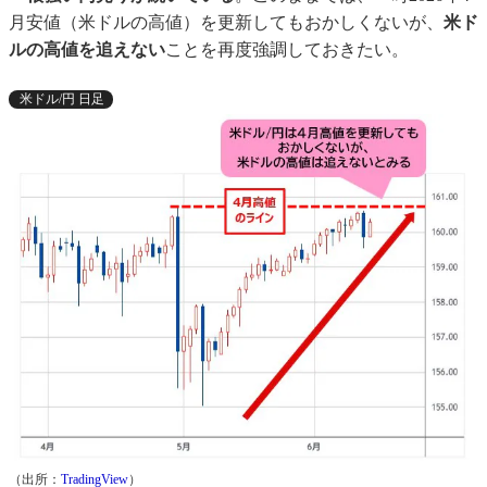
月安値（米ドルの高値）を更新してもおかしくないが、
米ド
ルの高値を追えない
ことを再度強調しておきたい。
米ドル/円 日足
（出所：
TradingView
）