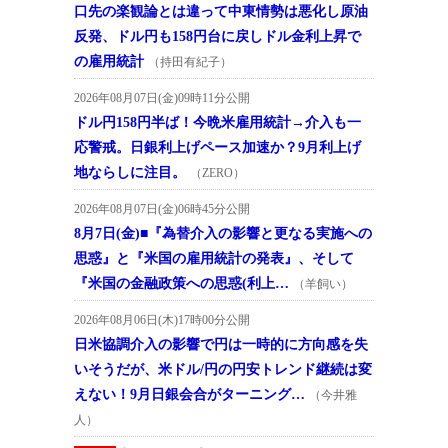
口先の楽観論とは違って中東情勢は悪化し原油
反発、ドル円も158円台に戻しドル金利上昇で
の雇用統計
（持田有紀子）
2026年08月07日(金)09時11分公開
ドル円158円半ば！今晩米雇用統計→介入も一
応警戒。日銀利上げペース加速か？9月利上げ
地ならしに注目。
（ZERO）
2026年08月07日(金)06時45分公開
8月7日(金)■『為替介入の影響と更なる実施への
思惑』と『米国の雇用統計の発表』、そして
『米国の金融政策への思惑(利上…
（羊飼い）
2026年08月06日(木)17時00分公開
日米協調介入の影響で円は一時的に方向感を失
いそうだが、米ドル/円の円安トレンド継続は変
えない！9月日銀会合がターニング…
（今井雅
人）