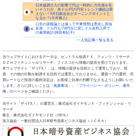
日米協調介入の影響で円は一時的に方向感を失
いそうだが、米ドル/円の円安トレンド継続は変
えない！9月日銀会合がターニングポイントと
なるか？(今井雅人)
口先の楽観論とは違って中東情勢は悪化し原油
反発、ドル円も158円台に戻しドル金利上昇で
の雇用統計(持田有紀子)
>>人気記事一覧を見る
当ウェブサイトにおけるデータは、セントラル短資ＦＸ、クォンツ・リサーチ、
ＤＺＨフィナンシャルリサーチ、フィスコから情報の提供を受けております。
本ウェブサイト「ザイFX！」は、情報の提供を目的として運営しており、投
資、その他の行動を勧誘する目的では運営しておりません。通貨ペアの選択、売
買レートなど投資の最終決定は、お客様ご自身の判断でなさるようにお願いいた
します。さらに詳しいことは
「免責事項」
、
「プライバシー・ポリシー、著作
権」
のページをご確認ください。
当サイト「ザイFX！」の運営元：株式会社ダイヤモンド・フィナンシャル・リ
サーチ
株主：株式会社ダイヤモンド社（100％）
加入協会：一般社団法人日本暗号資産ビジネス協会（ＪＣＢＡ）