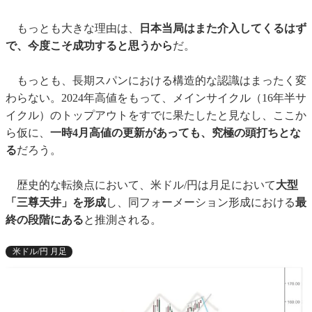
もっとも大きな理由は、
日本当局はまた介入してくるはず
で、今度こそ成功すると思うから
だ。
もっとも、長期スパンにおける構造的な認識はまったく変
わらない。2024年高値をもって、メインサイクル（16年半サ
イクル）のトップアウトをすでに果たしたと見なし、ここか
ら仮に、
一時4月高値の更新があっても、究極の頭打ちとな
る
だろう。
歴史的な転換点において、米ドル/円は月足において
大型
「三尊天井」を形成
し、同フォーメーション形成における
最
終の段階にある
と推測される。
米ドル/円 月足