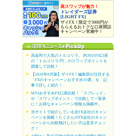
高スワップが魅力！
トレイダーズ証券
[LIGHT FX]
ザイFX！限定で3000円が
もらえるおトクな口座開設
キャンペーン実施中！
高金利で人気のトルコリラ。 約30のFX口座
の「トルコリラ/円」のスワップポイントを
調査して比較！
【2026年8月版】ザイFX！編集部が注目する
「FXのキャンペーンおすすめ10選」を、記
事で詳しく紹介！
MT4おすすめFX口座比較！「スプレッド」
や「スワップポイント」で比較して一覧表
に！お得なキャンペーン情報も掲載中。
当サイトで紹介している全FX会社のキャン
ペーンを掲載！たくさんのFX会社のキャン
ペーンから比較検討したい方は是非チェッ
ク！