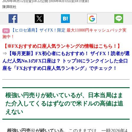
2026年06月12日(金)18:22公開
[2026年06月12日(金)18:22更新]
陳満咲杜
【ヒロセ通商】ザイFX！限定
最大11000円キャッシュバック実
施中！
【※
FXおすすめ口座人気ランキング
の情報はこちら！】
⇒
【毎月更新】FX初心者にもおすすめ！ ザイFX！読者が選
んだ人気No.1のFX口座は？ トップ10にランクインした全口
座を「FXおすすめ口座人気ランキング」でチェック！
根強い円売りが続いているが、日本当局はま
た介入してくるはずなので米ドルの高値は追
えない
根強い円売りが続いている
。このままでは、一時2026年4