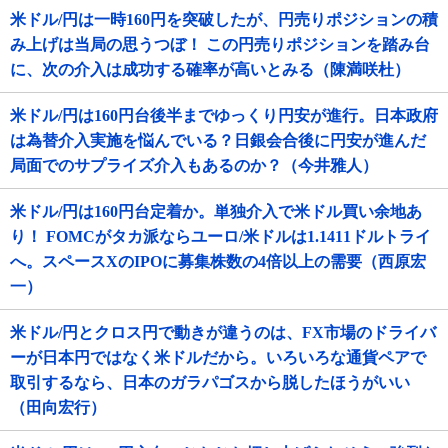
米ドル/円は一時160円を突破したが、円売りポジションの積
み上げは当局の思うつぼ！ この円売りポジションを踏み台
に、次の介入は成功する確率が高いとみる（陳満咲杜）
米ドル/円は160円台後半までゆっくり円安が進行。日本政府
は為替介入実施を悩んでいる？日銀会合後に円安が進んだ
局面でのサプライズ介入もあるのか？（今井雅人）
米ドル/円は160円台定着か。単独介入で米ドル買い余地あ
り！ FOMCがタカ派ならユーロ/米ドルは1.1411ドルトライ
へ。スペースXのIPOに募集株数の4倍以上の需要（西原宏
一）
米ドル/円とクロス円で動きが違うのは、FX市場のドライバ
ーが日本円ではなく米ドルだから。いろいろな通貨ペアで
取引するなら、日本のガラパゴスから脱したほうがいい
（田向宏行）