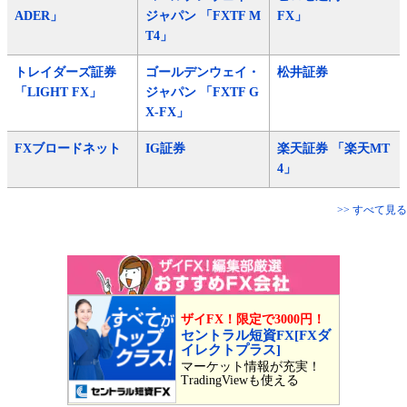
ADER」
ジャパン 「FXTF M
FX」
T4」
トレイダーズ証券
ゴールデンウェイ・
松井証券
「LIGHT FX」
ジャパン 「FXTF G
X-FX」
FXブロードネット
IG証券
楽天証券 「楽天MT
4」
>> すべて見る
ザイFX！限定で3000円！
セントラル短資FX[FXダ
イレクトプラス]
マーケット情報が充実！
TradingViewも使える