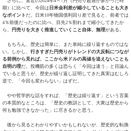
さらに、直近の2024年4～7月（円売り超過が多かった時
期）に比べて、今回は
日米金利差が縮小していることも大き
なポイント
だ。日米10年物国債利回り差で見ると、前者では
4％前後だったのに比べ、目先2％割れまで縮小してきたか
ら、
円売りを大きく推進していくこと自体、無理
がある。
もちろん、歴史は簡単に、また単純に繰り返すものではな
い。しかし、
行きすぎた円売りがトレンドの大反転につなが
る前例から見れば、ここから米ドルの高値を追えないことも
自明の理
だ。投機筋の多くは恐らく「今回は違う」と目論ん
でいると思うが、歴史が繰り返し証明してきた真実はむしろ
逆で、「今回も変わらない」はずだ。
やや哲学的な話をすれば、「歴史は繰り返す」という言葉
の本質的なところは、「歴史の教訓として、大衆は歴史から
何も勉強できなかった」に尽きるかと思う。
後から見るとわかりやすいかもしれないが、歴史的な転換