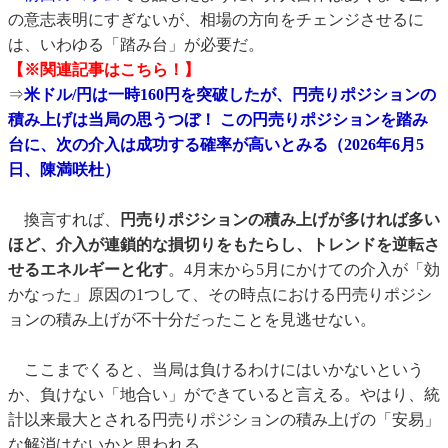
の意志表明にすぎないが、相場の方向をチェンジさせるに
は、いわゆる「踏み台」が必要だ。
【※関連記事はこちら！】
⇒
米ドル/円は一時160円を突破したが、円売りポジションの
積み上げは当局の思うつぼ！ この円売りポジションを踏み
台に、次の介入は成功する確率が高いとみる（2026年6月5
日、陳満咲杜）
換言すれば、
円売りポジションの積み上げが多ければ多い
ほど、介入が連鎖的な損切りをもたらし、トレンドを逆転さ
せるエネルギーと化す
。4月末から5月にかけての介入が「効
かなった」原因の1つして、その時点における円売りポジシ
ョンの積み上げが不十分だったことを見逃せない。
ここまでくると、当局は負けるわけにはいかないという
か、負けない「地合い」ができていると言える。やはり、統
計以来最大とされる円売りポジションの積み上げの「安易」
な解消はないかと思われる。