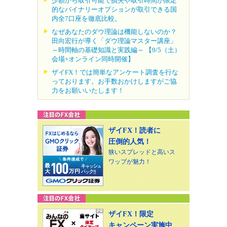
少額から取引可能で損失や取引時間が限定
的なバイナリーオプションが取引できる国
内全7口座を徹底比較。
なぜあなたのダウ理論は機能しないのか？
田向宏行が導く「ダウ理論マスター講座」
～時間軸の基礎知識と実践編～ 【9/5（土）
会場+オンライン同時開催】
ザイFX！では簡単なアンケート調査を行な
っております。お手数おかけしますがご協
力をお願いいたします！
ザイFX！読者に
圧倒的人気！
狭いスプレッドと高いス
ワップが魅力！
ザイFX！限定
キャンペーン実施中