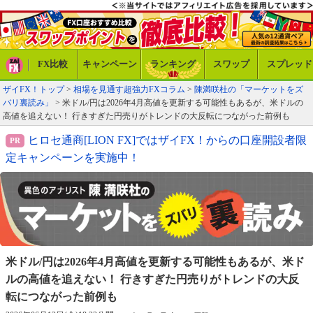
FX比較
キャンペーン
ランキング
スワップ
スプレッド
ザイFX！トップ
>
相場を見通す超強力FXコラム
>
陳満咲杜の「マーケットをズ
バリ裏読み」
> 米ドル/円は2026年4月高値を更新する可能性もあるが、米ドルの
高値を追えない！ 行きすぎた円売りがトレンドの大反転につながった前例も
ヒロセ通商[LION FX]ではザイFX！からの口座開設者限
定キャンペーンを実施中！
米ドル/円は2026年4月高値を更新する可能性もあるが、
米ド
ルの高値を追えない！ 行きすぎた円売りがトレンドの
大反
転につながった前例も