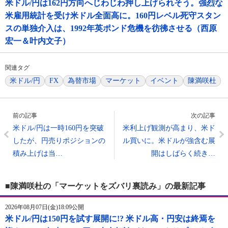
米ドル/円は162円方向へじわじわ押し上げられそう。強烈な
米雇用統計を受け米ドル全面高に。160円レベル死守スタン
スの単独介入は、1992年英ポンド危機を彷彿させる（西原
宏一＆叶内文子）
関連タグ
米ドル/円
FX
為替市場
マーケット
イベント
陳満咲杜
前の記事
次の記事
米ドル/円は一時160円を突破
米利上げ観測が高まり、米ド
したが、円売りポジションの
ル買いに。米ドルが強含む展
積み上げは当…
開はしばらく続き…
■陳満咲杜の「マーケットをズバリ裏読み」の最新記事
2026年08月07日(金)18:09公開
米ドル/円は150円を試す展開に!? 米ドル高・円安は終焉を