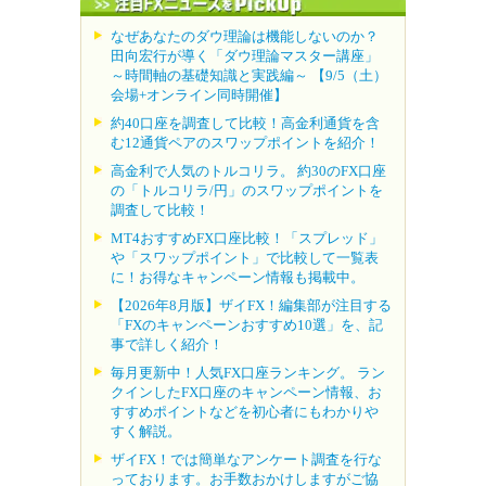
なぜあなたのダウ理論は機能しないのか？
田向宏行が導く「ダウ理論マスター講座」
～時間軸の基礎知識と実践編～ 【9/5（土）
会場+オンライン同時開催】
約40口座を調査して比較！高金利通貨を含
む12通貨ペアのスワップポイントを紹介！
高金利で人気のトルコリラ。 約30のFX口座
の「トルコリラ/円」のスワップポイントを
調査して比較！
MT4おすすめFX口座比較！「スプレッド」
や「スワップポイント」で比較して一覧表
に！お得なキャンペーン情報も掲載中。
【2026年8月版】ザイFX！編集部が注目する
「FXのキャンペーンおすすめ10選」を、記
事で詳しく紹介！
毎月更新中！人気FX口座ランキング。 ラン
クインしたFX口座のキャンペーン情報、お
すすめポイントなどを初心者にもわかりや
すく解説。
ザイFX！では簡単なアンケート調査を行な
っております。お手数おかけしますがご協