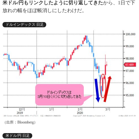
米ドル/円もリンクしたように切り返してきた
から、1日で下
放れの幅をほぼ帳消しにしたわけだ。
ドルインデックス 日足
（出所：Bloomberg）
米ドル/円 日足