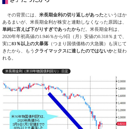
その背景には、
米長期金利の切り返しがあった
というほか
あるまいが、米長期金利が株安と連動しなくなった原因は、
単純に言えば下がりすぎであったから
だ。米長期金利は、
2020年年初高値の1.946％から9日（月）安値の0.318％まで、
実に
83％以上の大暴落
（つまり国債価格の大急騰）も演じて
きたから、もう
クライマックスに達したのではないか
と疑わ
れる。
米長期金利（米10年物国債利回り） 日足