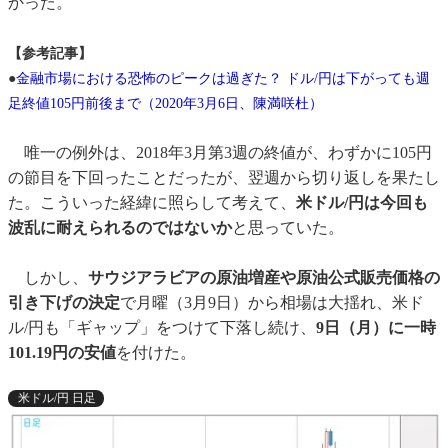
かった。
【参考記事】
●
金融市場における恐怖のピークは過ぎた？ ドル/円は下がっても週
足終値105円前後まで（2020年3月6日、陳満咲杜）
唯一の例外は、2018年3月第3週の終値が、わずかに105円
の節目を下回ったことだったが、翌週から切り返しを果たし
た。こういった経緯に照らして考えて、
米ドル/円は今回も
波乱に耐えられるのではないか
と思っていた。
しかし、
サウジアラビアの原油増産や原油公式販売価格の
引き下げの決定
で月曜（3月9日）から相場は大揺れ、米ド
ル/円も「ギャップ」をつけて下落し続け、
9日（月）に一時
101.19円の安値
を付けた。
米ドル/円 日足