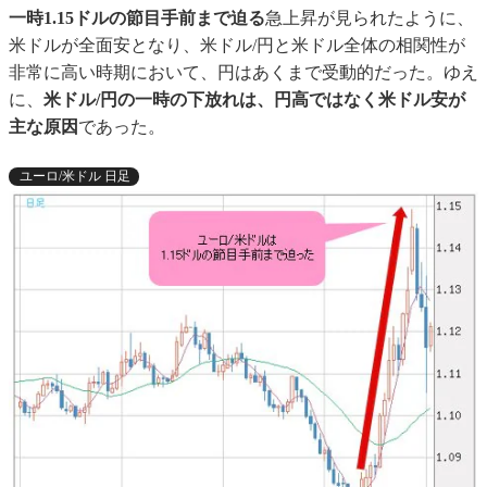
一時1.15ドルの節目手前まで迫る
急上昇が見られたように、
米ドルが全面安となり、米ドル/円と米ドル全体の相関性が
非常に高い時期において、円はあくまで受動的だった。ゆえ
に、
米ドル/円の一時の下放れは、円高ではなく米ドル安が
主な原因
であった。
ユーロ/米ドル 日足