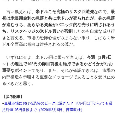
言い換えれば、
米ドルこそ究極のリスク回避先
なので、
最
初は米長期金利の急落と共に米ドルが売られたが、株の急落
が進むうち、あらゆる資産がパニック的な売りに晒されるう
ち、リスクヘッジの米ドル買いが殺到
したのも自然な成り行
きと言える。市場の恐怖心理が収まらない限り、しばらく米
ドル全面高の傾向は維持される公算だ。
いずれにせよ、米ドル/円に限って言えば、
今週（3月9日
～）の週足で105円の節目前後を維持できるかどうかがなお
重要なポイント
であり、また、それが確認できれば、市場の
内部構造を示唆する重要なメッセージであることを受け止め
るべきだと思う。
【参考記事】
●
金融市場における恐怖のピークは過ぎた？ ドル/円は下がっても週
足終値105円前後まで（2020年3月6日、陳満咲杜）