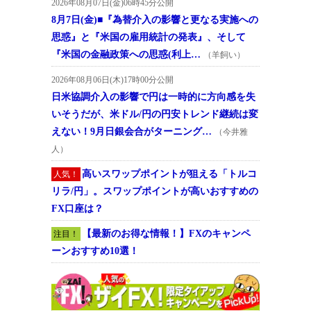
2026年08月07日(金)06時45分公開
8月7日(金)■『為替介入の影響と更なる実施への
思惑』と『米国の雇用統計の発表』、そして
『米国の金融政策への思惑(利上…
（羊飼い）
2026年08月06日(木)17時00分公開
日米協調介入の影響で円は一時的に方向感を失
いそうだが、米ドル/円の円安トレンド継続は変
えない！9月日銀会合がターニング…
（今井雅
人）
高いスワップポイントが狙える「トルコ
人気！
リラ/円」。スワップポイントが高いおすすめの
FX口座は？
【最新のお得な情報！】FXのキャンペ
注目！
ーンおすすめ10選！