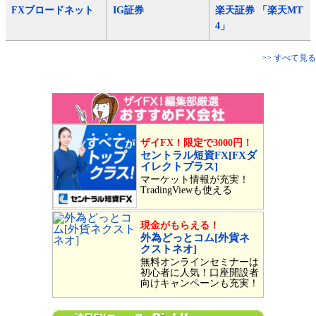
FXブロードネット
IG証券
楽天証券 「楽天MT
4」
>> すべて見る
ザイFX！限定で3000円！
セントラル短資FX[FXダ
イレクトプラス]
マーケット情報が充実！
TradingViewも使える
現金がもらえる！
外為どっとコム[外貨ネ
クストネオ]
無料オンラインセミナーは
初心者に人気！口座開設者
向けキャンペーンも充実！