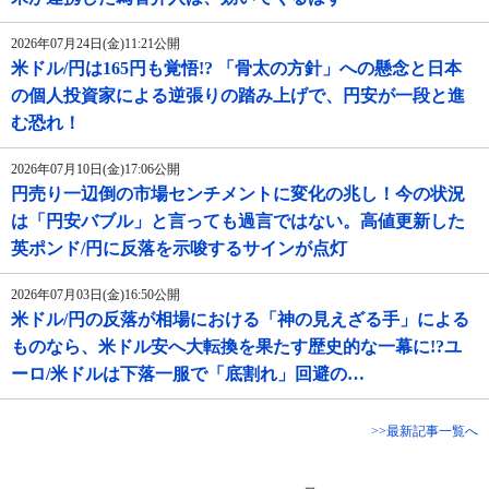
2026年07月24日(金)11:21公開
米ドル/円は165円も覚悟!? 「骨太の方針」への懸念と日本
の個人投資家による逆張りの踏み上げで、円安が一段と進
む恐れ！
2026年07月10日(金)17:06公開
円売り一辺倒の市場センチメントに変化の兆し！今の状況
は「円安バブル」と言っても過言ではない。高値更新した
英ポンド/円に反落を示唆するサインが点灯
2026年07月03日(金)16:50公開
米ドル/円の反落が相場における「神の見えざる手」による
ものなら、米ドル安へ大転換を果たす歴史的な一幕に!?ユ
ーロ/米ドルは下落一服で「底割れ」回避の…
>>最新記事一覧へ