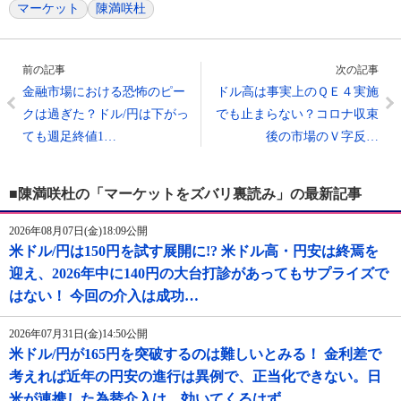
マーケット
陳満咲杜
前の記事
次の記事
金融市場における恐怖のピー
ドル高は事実上のＱＥ４実施
クは過ぎた？ドル/円は下がっ
でも止まらない？コロナ収束
ても週足終値1…
後の市場のＶ字反…
■陳満咲杜の「マーケットをズバリ裏読み」の最新記事
2026年08月07日(金)18:09公開
米ドル/円は150円を試す展開に!? 米ドル高・円安は終焉を
迎え、2026年中に140円の大台打診があってもサプライズで
はない！ 今回の介入は成功…
2026年07月31日(金)14:50公開
米ドル/円が165円を突破するのは難しいとみる！ 金利差で
考えれば近年の円安の進行は異例で、正当化できない。日
米が連携した為替介入は、効いてくるはず