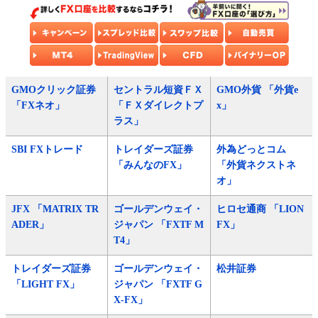
GMOクリック証券
セントラル短資ＦＸ
GMO外貨 「外貨e
「FXネオ」
「ＦＸダイレクトプ
x」
ラス」
SBI FXトレード
トレイダーズ証券
外為どっとコム
「みんなのFX」
「外貨ネクストネ
オ」
JFX 「MATRIX TR
ゴールデンウェイ・
ヒロセ通商 「LION
ADER」
ジャパン 「FXTF M
FX」
T4」
トレイダーズ証券
ゴールデンウェイ・
松井証券
「LIGHT FX」
ジャパン 「FXTF G
X-FX」