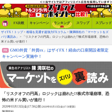
FX比較
キャンペーン
ランキング
スワップ
スプレッド
ザイFX！トップ
>
相場を見通す超強力FXコラム
>
陳満咲杜の「マーケットをズ
バリ裏読み」
> 「リスクオフの円高」ロジックは崩れた!?株式市場崩壊、恐怖の
米ドル買いが進行！
GMO外貨「外貨ex」はザイFX！経由の口座開設者限定
キャンペーン実施中！
「リスクオフの円高」ロジックは崩れた!?
株式市場崩壊、恐
怖の米ドル買いが進行！
2020年03月13日(金)17:58公開
[2020年03月13日(金)17:58更新]
陳満咲杜