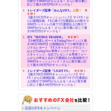
の取引で4000円がもらえる！ さらに取引量に
応じて最大100万円のチャンスも！
トレイダーズ証券「みんなのFX」
人気！
Ｎ
ＥＷ！
【最大101万円キャッシュバック】ザイFX！か
ら口座開設後、FX口座で5万通貨以上の取引で
5000円+シストレ口座で5万通貨以上の取引で
5000円がもらえる！ さらに取引量に応じて最
大100万円のチャンスも！
JFX「MATRIX TRADER」
ＮＥＷ！
【小林芳彦レポート＆TradingViewインジと最
大100万5000円】口座開設完了で小林芳彦オリ
ジナルレポート「FXスキャルピングのコツ」
およびTradingView専用インジケーター「コバ
スキャインジ」当日プレゼント＆専用フォー
ムからの申込と合計1万通貨以上の新規取引で
5000円キャッシュバック！さらに取引量に応
じて最大100万円のチャンスも！
トレイダーズ証券「LIGHT FX」
ＮＥＷ！
【最大100万3000円キャッシュバック】ザイ
FX！から口座開設後、LIGHT FXで5万通貨以
上の取引で3000円がもらえる！さらに取引量
に応じて最大100万円のチャンスも！
注目のFXキャンペーン