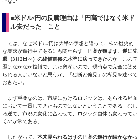
せない。
■米ドル/円の反騰理由は「円高ではなく米ド
ル安だった」こと
では、なぜ米ドル/円は大半の予想と違って、株の歴史的
な暴落が進行中であるにも関わらず、
円高が進まず、逆に先
週（3月2日～）の終値前後の水準に戻ってきた
のか。この問
題はなかなか複雑で、また奥深いので、現時点で完全に答え
られる人はいないと思うが、「独断と偏見」の私見を述べて
おきたい。
まず重要なのは、市場におけるロジックは、あらゆる局面
において一貫してきたものではないということである。むし
ろ逆で、市況の変化に合わせて、ロジック自体も変わってい
くのが常である。
したがって、
本来見られるはずの円高の進行が続かなかっ