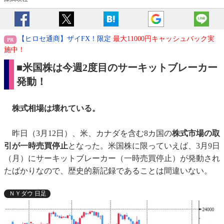
【ヒロセ通商】ザイFX！限定
最大11000円キャッシュバック実
施中！
■米国株は今週2度目のサーキットブレーカー
発動！
株式相場は壊れている。
昨日（3月12日）、米、カナダを含む8カ国の
株式市場の取
引が一時売買停止
となった。米国株に限っていえば、3月9日
（月）にサーキットブレーカー（一時売買停止）が発動され
たばかりなので、歴史的新記録であることは間違いない。
ＮＹダウ 日足