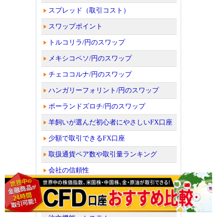
スプレッド（取引コスト）
スワップポイント
トルコリラ/円のスワップ
メキシコペソ/円のスワップ
チェココルナ/円のスワップ
ハンガリーフォリント/円のスワップ
ポーランドズロチ/円のスワップ
羊飼いが選んだ初心者にやさしいFX口座
少額で取引できるFX口座
取扱通貨ペア数や取引量ランキング
会社の信頼性
FX・為替ニュース
FXスマホアプリ