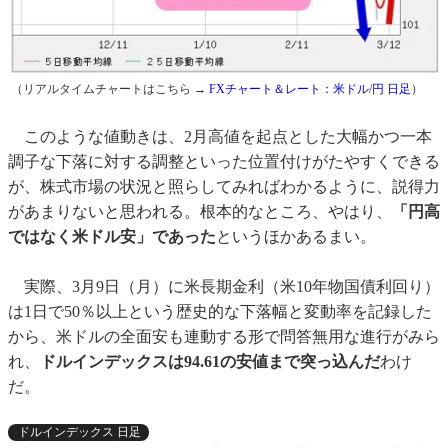
（リアルタイムチャートはこちら →
FXチャート＆レート：米ドル/円 日足
）
このような値動きは、2月高値を起点とした大幅かつ一本
調子な下落に対する調整といった位置付けがたやすくできる
が、株式市場の状況と照らしてみればわかるように、説得力
があまりないと思われる。根本的なところ、やはり、
「円高
ではなく米ドル安」であった
というほかあるまい。
実際、3月9日（月）に米長期金利（米10年物国債利回り）
は1日で50％以上という歴史的な下落幅と変動率を記録した
から、米ドルの全面安も連動する形で問答無用な進行がみら
れ、
ドルインデックスは94.61の安値まで突っ込んだ
わけ
だ。
ドルインデックス 日足