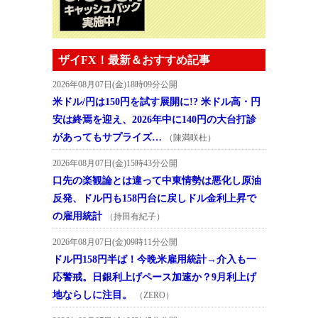
ザイFX！最新＆おすすめ記事
2026年08月07日(金)18時09分公開
米ドル/円は150円を試す展開に!? 米ドル高・円
安は終焉を迎え、2026年中に140円の大台打診
があってもサプライズ…
（陳満咲杜）
2026年08月07日(金)15時43分公開
口先の楽観論とは違って中東情勢は悪化し原油
反発、ドル円も158円台に戻しドル金利上昇で
の雇用統計
（持田有紀子）
2026年08月07日(金)09時11分公開
ドル円158円半ば！今晩米雇用統計→介入も一
応警戒。日銀利上げペース加速か？9月利上げ
地ならしに注目。
（ZERO）