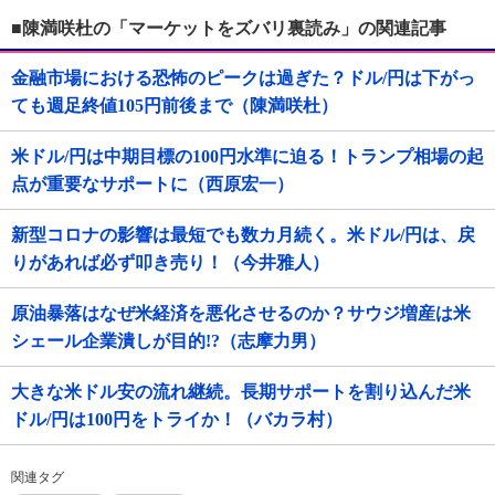
■陳満咲杜の「マーケットをズバリ裏読み」の関連記事
金融市場における恐怖のピークは過ぎた？ドル/円は下がっ
ても週足終値105円前後まで（陳満咲杜）
米ドル/円は中期目標の100円水準に迫る！トランプ相場の起
点が重要なサポートに（西原宏一）
新型コロナの影響は最短でも数カ月続く。米ドル/円は、戻
りがあれば必ず叩き売り！（今井雅人）
原油暴落はなぜ米経済を悪化させるのか？サウジ増産は米
シェール企業潰しが目的!?（志摩力男）
大きな米ドル安の流れ継続。長期サポートを割り込んだ米
ドル/円は100円をトライか！（バカラ村）
関連タグ