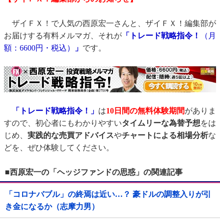
ザイＦＸ！で人気の西原宏一さんと、ザイＦＸ！編集部が
お届けする有料メルマガ、それが
「トレード戦略指令！
（月
額：6600円・税込）
」
です。
「トレード戦略指令！」
は
10日間の無料体験期間
がありま
すので、初心者にもわかりやすい
タイムリーな為替予想
をは
じめ、
実践的な売買アドバイス
や
チャートによる相場分析
な
どを、ぜひ体験してください。
■西原宏一の「ヘッジファンドの思惑」の関連記事
「コロナバブル」の終焉は近い…？ 豪ドルの調整入りが引
き金になるか（志摩力男）