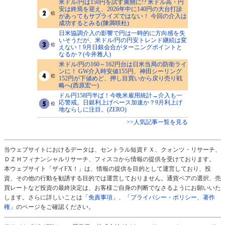
米ドル/円は150円を試す展開に!? 米ドル高・円
安は終焉を迎え、2026年中に140円の大台打診
があってもサプライズではない！ 今回の介入は
成功するとみる(陳満咲杜)
日米協調介入の影響で円は一時的に方向感を失
いそうだが、米ドル/円の円安トレンド継続は変
えない！9月日銀会合がターニングポイントと
なるか？(今井雅人)
米ドル/円の160～162円台は日米当局の防衛ライ
ンに！ GW介入時安値155円、神田シーリング
152円が下値めど、押し目買いから戻り売り戦
略へ(西原宏一)
ドル円158円半ば！今晩米雇用統計→介入も一
応警戒。日銀利上げペース加速か？9月利上げ
地ならしに注目。(ZERO)
>>人気記事一覧を見る
当ウェブサイトにおけるデータは、セントラル短資ＦＸ、クォンツ・リサーチ、
ＤＺＨフィナンシャルリサーチ、フィスコから情報の提供を受けております。
本ウェブサイト「ザイFX！」は、情報の提供を目的として運営しており、投
資、その他の行動を勧誘する目的では運営しておりません。通貨ペアの選択、売
買レートなど投資の最終決定は、お客様ご自身の判断でなさるようにお願いいた
します。さらに詳しいことは
「免責事項」
、
「プライバシー・ポリシー、著作
権」
のページをご確認ください。