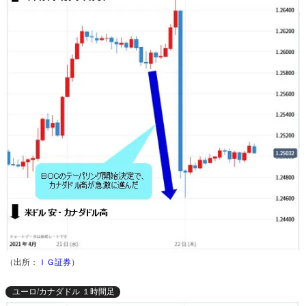
（出所：
ＩＧ証券
）
ユーロ/カナダドル １時間足