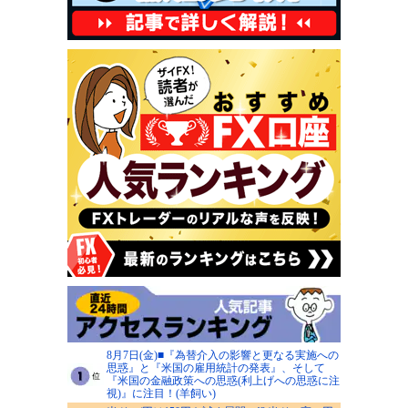
8月7日(金)■『為替介入の影響と更なる実施への
思惑』と『米国の雇用統計の発表』、そして
『米国の金融政策への思惑(利上げへの思惑に注
視)』に注目！(羊飼い)