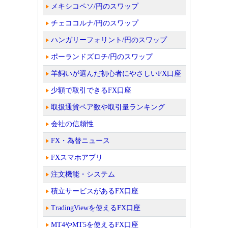
メキシコペソ/円のスワップ
チェココルナ/円のスワップ
ハンガリーフォリント/円のスワップ
ポーランドズロチ/円のスワップ
羊飼いが選んだ初心者にやさしいFX口座
少額で取引できるFX口座
取扱通貨ペア数や取引量ランキング
会社の信頼性
FX・為替ニュース
FXスマホアプリ
注文機能・システム
積立サービスがあるFX口座
TradingViewを使えるFX口座
MT4やMT5を使えるFX口座