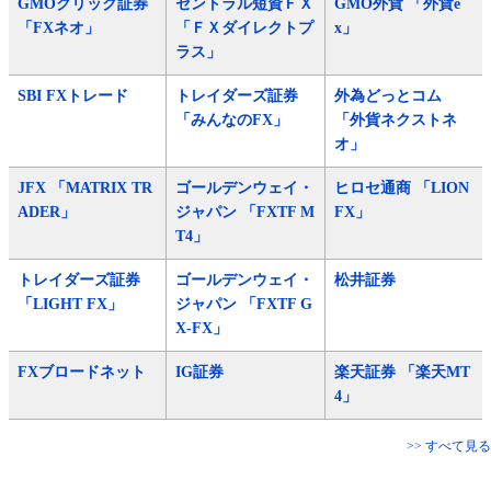
GMOクリック証券
セントラル短資ＦＸ
GMO外貨 「外貨e
「FXネオ」
「ＦＸダイレクトプ
x」
ラス」
SBI FXトレード
トレイダーズ証券
外為どっとコム
「みんなのFX」
「外貨ネクストネ
オ」
JFX 「MATRIX TR
ゴールデンウェイ・
ヒロセ通商 「LION
ADER」
ジャパン 「FXTF M
FX」
T4」
トレイダーズ証券
ゴールデンウェイ・
松井証券
「LIGHT FX」
ジャパン 「FXTF G
X-FX」
FXブロードネット
IG証券
楽天証券 「楽天MT
4」
>> すべて見る