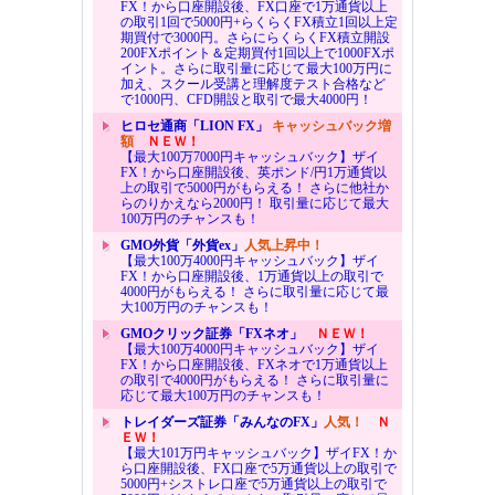
FX！から口座開設後、FX口座で1万通貨以上
の取引1回で5000円+らくらくFX積立1回以上定
期買付で3000円。さらにらくらくFX積立開設
200FXポイント＆定期買付1回以上で1000FXポ
イント。さらに取引量に応じて最大100万円に
加え、スクール受講と理解度テスト合格など
で1000円、CFD開設と取引で最大4000円！
ヒロセ通商「LION FX」
キャッシュバック増
額
ＮＥＷ！
【最大100万7000円キャッシュバック】ザイ
FX！から口座開設後、英ポンド/円1万通貨以
上の取引で5000円がもらえる！ さらに他社か
らのりかえなら2000円！ 取引量に応じて最大
100万円のチャンスも！
GMO外貨「外貨ex」
人気上昇中！
【最大100万4000円キャッシュバック】ザイ
FX！から口座開設後、1万通貨以上の取引で
4000円がもらえる！ さらに取引量に応じて最
大100万円のチャンスも！
GMOクリック証券「FXネオ」
ＮＥＷ！
【最大100万4000円キャッシュバック】ザイ
FX！から口座開設後、FXネオで1万通貨以上
の取引で4000円がもらえる！ さらに取引量に
応じて最大100万円のチャンスも！
トレイダーズ証券「みんなのFX」
人気！
Ｎ
ＥＷ！
【最大101万円キャッシュバック】ザイFX！か
ら口座開設後、FX口座で5万通貨以上の取引で
5000円+シストレ口座で5万通貨以上の取引で