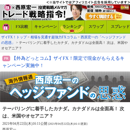
FX比較
キャンペーン
ランキング
スワップ
スプレッド
ザイFX！トップ
>
相場を見通す超強力FXコラム
>
西原宏一の「ヘッジファンド
の思惑」
> テーパリングに着手したカナダ。カナダドルは全面高！ 次は、米国や
オセアニア？
【外為どっとコム】ザイFX！限定で現金がもらえるキ
ャンペーン実施中！
テーパリングに着手したカナダ。カナダ
ドルは全面高！ 次
は、米国やオセアニア？
2021年04月22日(木)16:11公開
[2021年04月22日(木)16:11更新]
西原宏一