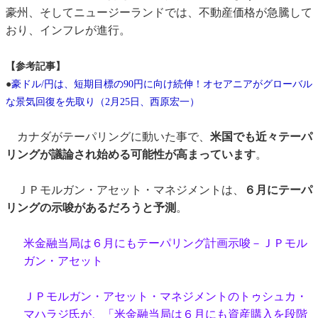
豪州、そしてニュージーランドでは、不動産価格が急騰して
おり、インフレが進行。
【参考記事】
●
豪ドル/円は、短期目標の90円に向け続伸！オセアニアがグローバル
な景気回復を先取り（2月25日、西原宏一）
カナダがテーパリングに動いた事で、
米国でも近々テーパ
リングが議論され始める可能性が高まっています
。
ＪＰモルガン・アセット・マネジメントは、
６月にテーパ
リングの示唆があるだろうと予測
。
米金融当局は６月にもテーパリング計画示唆－ＪＰモル
ガン・アセット
ＪＰモルガン・アセット・マネジメントのトゥシュカ・
マハラジ氏が、「米金融当局は６月にも資産購入を段階