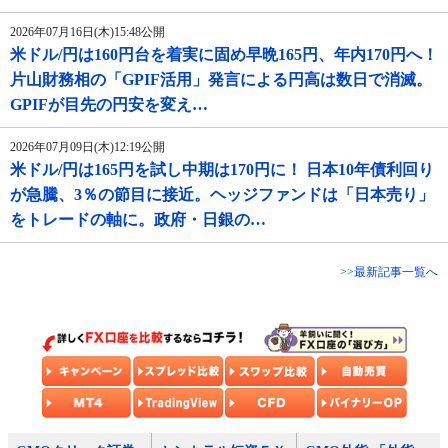
2026年07月16日(木)15:48公開
米ドル/円は160円台を着実に固め早晩165円、年内170円へ！
片山財務相の「GPIF活用」発言による円高は数日で消滅。
GPIFが目先の円安を変え…
2026年07月09日(木)12:19公開
米ドル/円は165円を試し中期は170円に！ 日本10年債利回り
が急騰、3％の節目に接近。ヘッジファンドは「日本売り」
をトレードの軸に。政府・日銀の…
>>最新記事一覧へ