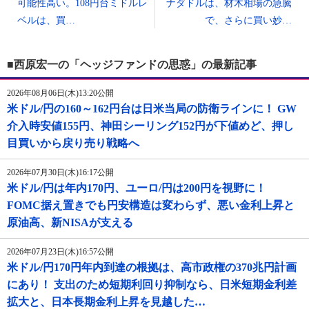
可能性高い。108円台ミドルレ
ナダドルは、材木相場の急騰
ベルは、買…
で、さらに買い妙…
■西原宏一の「ヘッジファンドの思惑」の最新記事
2026年08月06日(木)13:20公開
米ドル/円の160～162円台は日米当局の防衛ラインに！ GW
介入時安値155円、神田シーリング152円が下値めど、押し
目買いから戻り売り戦略へ
2026年07月30日(木)16:17公開
米ドル/円は年内170円、ユーロ/円は200円を視野に！
FOMC据え置きでも円安構造は変わらず、悪い金利上昇と
原油高、新NISAが支える
2026年07月23日(木)16:57公開
米ドル/円170円年内到達の根拠は、高市政権の370兆円計画
にあり！ 支出のため短期利回り抑制なら、日米短期金利差
拡大と、日本長期金利上昇を見越した…