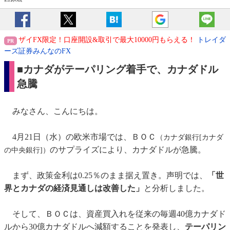
ザイFX限定！口座開設&取引で最大10000円もらえる！
トレイダ
ーズ証券みんなのFX
■カナダがテーパリング着手で、カナダドル
急騰
みなさん、こんにちは。
4月21日（水）の欧米市場では、ＢＯＣ
（カナダ銀行[カナダ
のサプライズにより、カナダドルが急騰。
の中央銀行]）
まず、政策金利は0.25％のまま据え置き。声明では、
「世
界とカナダの経済見通しは改善した」
と分析しました。
そして、ＢＯＣは、資産買入れを従来の毎週40億カナダド
ルから30億カナダドルへ減額することを発表し、
テーパリン