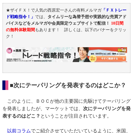
★ザイＦＸ！で人気の西原宏一さんの有料メルマガ
「ＦＸトレー
ド戦略指令！」
では、
タイムリーな為替予想や実践的な売買アド
バイスなどをメルマガや会員限定ウェブサイトで配信！
10日間
の無料体験期間
もあります！ 詳しくは、以下のバナーをクリッ
ク！
■次にテーパリングを発表するのはどこか？
このように、ＢＯＣが他の主要国に先駆けてテーパリング
を発表しましたが、マーケットでは、
次にテーパリングを発
表するのはどこ？
ということが注目されています。
以前コラム
でご紹介させていただいているように、米国、