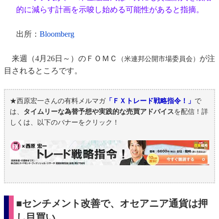
的に減らす計画を示唆し始める可能性があると指摘。
出所：
Bloomberg
来週（4月26日～）のＦＯＭＣ
が注
（米連邦公開市場委員会）
目されるところです。
★西原宏一さんの有料メルマガ
「ＦＸトレード戦略指令！」
で
は、
タイムリーな為替予想や実践的な売買アドバイス
を配信！詳
しくは、以下のバナーをクリック！
■センチメント改善で、オセアニア通貨は押
し目買い