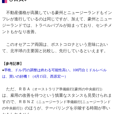
不動産価格が高騰している豪州とニュージーランドもイン
フレが進行しているのは同じですが、加えて、豪州とニュー
ジーランドでは、トラベルバブルが始まっており、センチメ
ントもかなり改善。
このオセアニア両国は、ポストコロナという意味におい
て、北半球の主要国と比較し、先行しているといえます。
【参考記事】
●
早晩、ドル/円の調整は終わる可能性高い。108円台ミドルレベル
は、買いの好機！（4月15日、西原宏一）
ただ、ＲＢＡ
（オーストラリア準備銀行[豪州の中央銀行]）
は、雇用の改善を待つという慎重なスタンスも見受けられま
すので、ＲＢＮＺ
（ニュージーランド準備銀行[ニュージーランド
のほうが、テーパリングを示唆する時期が早い
の中央銀行]）