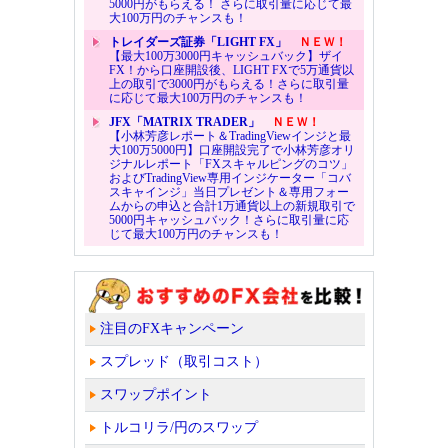
5000円がもらえる！ さらに取引量に応じて最
大100万円のチャンスも！
トレイダーズ証券「LIGHT FX」
ＮＥＷ！
【最大100万3000円キャッシュバック】ザイ
FX！から口座開設後、LIGHT FXで5万通貨以
上の取引で3000円がもらえる！さらに取引量
に応じて最大100万円のチャンスも！
JFX「MATRIX TRADER」
ＮＥＷ！
【小林芳彦レポート＆TradingViewインジと最
大100万5000円】口座開設完了で小林芳彦オリ
ジナルレポート「FXスキャルピングのコツ」
およびTradingView専用インジケーター「コバ
スキャインジ」当日プレゼント＆専用フォー
ムからの申込と合計1万通貨以上の新規取引で
5000円キャッシュバック！さらに取引量に応
じて最大100万円のチャンスも！
注目のFXキャンペーン
スプレッド（取引コスト）
スワップポイント
トルコリラ/円のスワップ