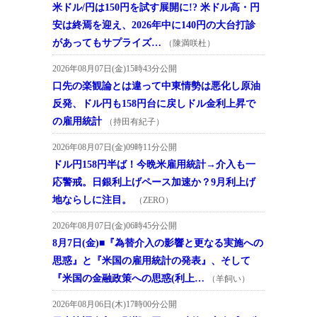
米ドル/円は150円を試す展開に!? 米ドル高・円
安は終焉を迎え、2026年中に140円の大台打診
があってもサプライズ…
（陳満咲杜）
2026年08月07日(金)15時43分公開
口先の楽観論とは違って中東情勢は悪化し原油
反発、ドル円も158円台に戻しドル金利上昇で
の雇用統計
（持田有紀子）
2026年08月07日(金)09時11分公開
ドル円158円半ば！今晩米雇用統計→介入も一
応警戒。日銀利上げペース加速か？9月利上げ
地ならしに注目。
（ZERO）
2026年08月07日(金)06時45分公開
8月7日(金)■『為替介入の影響と更なる実施への
思惑』と『米国の雇用統計の発表』、そして
『米国の金融政策への思惑(利上…
（羊飼い）
2026年08月06日(木)17時00分公開