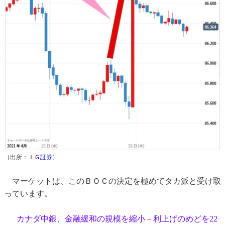
（出所：
ＩＧ証券
）
マーケットは、このＢＯＣの決定を極めてタカ派と受け取
っています。
カナダ中銀、金融緩和の規模を縮小－利上げのめどを22