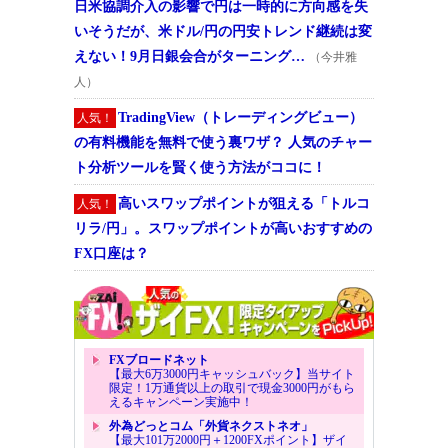
日米協調介入の影響で円は一時的に方向感を失
いそうだが、米ドル/円の円安トレンド継続は変
えない！9月日銀会合がターニング…
（今井雅
人）
TradingView（トレーディングビュー）
人気！
の有料機能を無料で使う裏ワザ？ 人気のチャー
ト分析ツールを賢く使う方法がココに！
高いスワップポイントが狙える「トルコ
人気！
リラ/円」。スワップポイントが高いおすすめの
FX口座は？
FXブロードネット
【最大6万3000円キャッシュバック】当サイト
限定！1万通貨以上の取引で現金3000円がもら
えるキャンペーン実施中！
外為どっとコム「外貨ネクストネオ」
【最大101万2000円＋1200FXポイント】ザイ