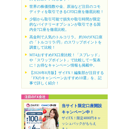
世界の株価指数や金、原油など注目のコモ
ディティを取引できるCFD口座を徹底比較！
少額から取引可能で損失や取引時間が限定
的なバイナリーオプションが取引できる国
内全7口座を徹底比較。
高金利で人気のトルコリラ。 約30のFX口座
の「トルコリラ/円」のスワップポイントを
調査して比較！
MT4おすすめFX口座比較！「スプレッド」
や「スワップポイント」で比較して一覧表
に！お得なキャンペーン情報も掲載中。
【2026年8月版】ザイFX！編集部が注目する
「FXのキャンペーンおすすめ10選」を、記
事で詳しく紹介！
当サイト限定口座開設
キャンペーン中！
ザイFX！限定4000円キャ
ッシュバックがもらえ
る！