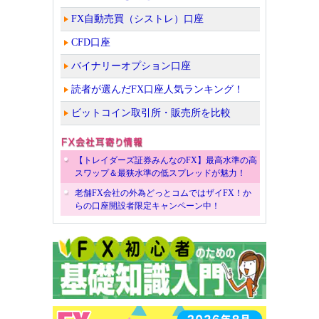
FX自動売買（シストレ）口座
CFD口座
バイナリーオプション口座
読者が選んだFX口座人気ランキング！
ビットコイン取引所・販売所を比較
【トレイダーズ証券みんなのFX】最高水準の高
スワップ＆最狭水準の低スプレッドが魅力！
老舗FX会社の外為どっとコムではザイFX！か
らの口座開設者限定キャンペーン中！