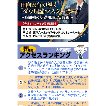
8月5日(水)■『為替介入の影響と更なる実施への
思惑(先週と週明けに実施あり)』と『イラン情
勢』、そして『米国のADP雇用統計とISM非製
造業指数の発表』に注目！(羊飼い)
8月6日(木)■『為替介入の影響と更なる実施への
思惑(先週と週明けに実施あり)』と『イラン情
勢』、そして『明日に米国の雇用統計の発表を
控える点』に注目！(羊飼い)
為替介入と中東情勢にまで言及のベッセント財
務長官ドル円高いレベルで買い進む意欲は確か
に減退だが(持田有紀子)
日米協調介入→米国の国益は何か？ドル円157