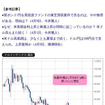
【参考記事】
●
英ポンド/円を英投資ファンドの東芝買収案件で売るのは、やや無理
がある。理由は？（4月9日、今井雅人）
●
なぜ、米長期金利上昇と株価上昇が同時に起こっているのか？ 米ド
ル高もまだ続く！（4月1日、今井雅人）
●
米ドル高基調は、少なくとも夏場まで続く。ドル/円は108円台で支
えられ、上昇復帰か（4月9日、陳満咲杜）
ドルインデックス 週足