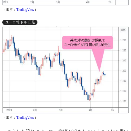
（出所：
TradingView
）
ユーロ/米ドル 日足
（出所：
TradingView
）