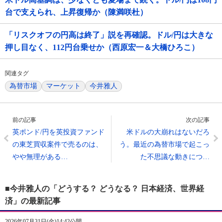
台で支えられ、上昇復帰か（陳満咲杜）
「リスクオフの円高は終了」説を再確認。ドル/円は大きな
押し目なく、112円台乗せか（西原宏一＆大橋ひろこ）
関連タグ
為替市場
マーケット
今井雅人
前の記事
次の記事
英ポンド/円を英投資ファンド
米ドルの大崩れはないだろ
の東芝買収案件で売るのは、
う。最近の為替市場で起こっ
やや無理がある…
た不思議な動きにつ…
■今井雅人の「どうする？ どうなる？ 日本経済、世界経
済」の最新記事
2026年07月31日(金)14:42公開