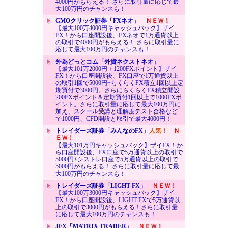
4000円がもらえる！ さらに取引量に応じて最
大100万円のチャンスも！
GMOクリック証券「FXネオ」
ＮＥＷ！
【最大100万4000円キャッシュバック】ザイ
FX！から口座開設後、FXネオで1万通貨以上
の取引で4000円がもらえる！ さらに取引量に
応じて最大100万円のチャンスも！
外為どっとコム「外貨ネクストネオ」
【最大101万2000円＋1200FXポイント】ザイ
FX！から口座開設後、FX口座で1万通貨以上
の取引1回で5000円+らくらくFX積立1回以上定
期買付で3000円。さらにらくらくFX積立開設
200FXポイント＆定期買付1回以上で1000FXポ
イント。さらに取引量に応じて最大100万円に
加え、スクール受講と理解度テスト合格など
で1000円、CFD開設と取引で最大4000円！
トレイダーズ証券「みんなのFX」
人気！
Ｎ
ＥＷ！
【最大101万円キャッシュバック】ザイFX！か
ら口座開設後、FX口座で5万通貨以上の取引で
5000円+シストレ口座で5万通貨以上の取引で
5000円がもらえる！ さらに取引量に応じて最
大100万円のチャンスも！
トレイダーズ証券「LIGHT FX」
ＮＥＷ！
【最大100万3000円キャッシュバック】ザイ
FX！から口座開設後、LIGHT FXで5万通貨以
上の取引で3000円がもらえる！さらに取引量
に応じて最大100万円のチャンスも！
JFX「MATRIX TRADER」
ＮＥＷ！