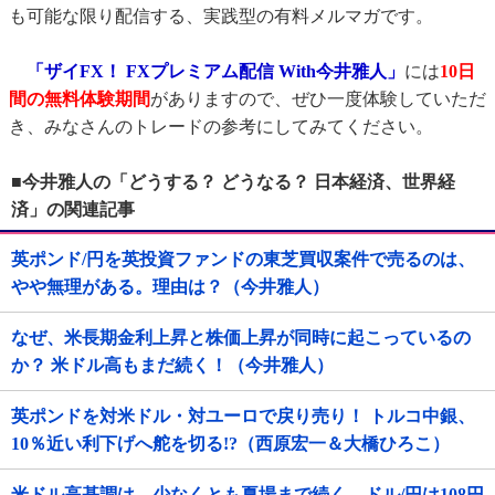
も可能な限り配信する、実践型の有料メルマガです。
「ザイFX！ FXプレミアム配信 With今井雅人」
には
10日
間の無料体験期間
がありますので、ぜひ一度体験していただ
き、みなさんのトレードの参考にしてみてください。
■今井雅人の「どうする？ どうなる？ 日本経済、世界経
済」の関連記事
英ポンド/円を英投資ファンドの東芝買収案件で売るのは、
やや無理がある。理由は？（今井雅人）
なぜ、米長期金利上昇と株価上昇が同時に起こっているの
か？ 米ドル高もまだ続く！（今井雅人）
英ポンドを対米ドル・対ユーロで戻り売り！ トルコ中銀、
10％近い利下げへ舵を切る!?（西原宏一＆大橋ひろこ）
米ドル高基調は、少なくとも夏場まで続く。ドル/円は108円