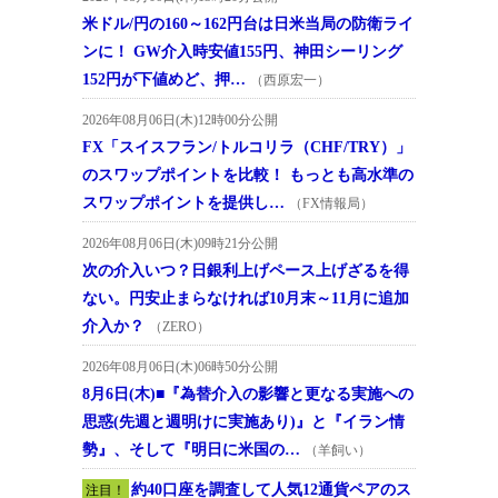
米ドル/円の160～162円台は日米当局の防衛ライ
ンに！ GW介入時安値155円、神田シーリング
152円が下値めど、押…
（西原宏一）
2026年08月06日(木)12時00分公開
FX「スイスフラン/トルコリラ（CHF/TRY）」
のスワップポイントを比較！ もっとも高水準の
スワップポイントを提供し…
（FX情報局）
2026年08月06日(木)09時21分公開
次の介入いつ？日銀利上げペース上げざるを得
ない。円安止まらなければ10月末～11月に追加
介入か？
（ZERO）
2026年08月06日(木)06時50分公開
8月6日(木)■『為替介入の影響と更なる実施への
思惑(先週と週明けに実施あり)』と『イラン情
勢』、そして『明日に米国の…
（羊飼い）
約40口座を調査して人気12通貨ペアのス
注目！