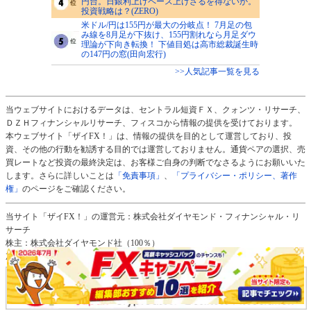
円台。日銀利上げペース上げざるを得ないか。
投資戦略は？(ZERO)
米ドル/円は155円が最大の分岐点！ 7月足の包
み線を8月足が下抜け、155円割れなら月足ダウ
理論が下向き転換！ 下値目処は高市総裁誕生時
の147円の窓(田向宏行)
>>人気記事一覧を見る
当ウェブサイトにおけるデータは、セントラル短資ＦＸ、クォンツ・リサーチ、
ＤＺＨフィナンシャルリサーチ、フィスコから情報の提供を受けております。
本ウェブサイト「ザイFX！」は、情報の提供を目的として運営しており、投
資、その他の行動を勧誘する目的では運営しておりません。通貨ペアの選択、売
買レートなど投資の最終決定は、お客様ご自身の判断でなさるようにお願いいた
します。さらに詳しいことは
「免責事項」
、
「プライバシー・ポリシー、著作
権」
のページをご確認ください。
当サイト「ザイFX！」の運営元：株式会社ダイヤモンド・フィナンシャル・リ
サーチ
株主：株式会社ダイヤモンド社（100％）
加入協会：一般社団法人日本暗号資産ビジネス協会（ＪＣＢＡ）