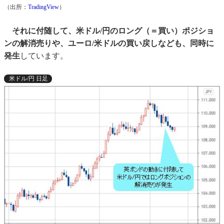
（出所：
TradingView
）
それに付随して、米ドル/円のロング（＝買い）ポジショ
ンの解消売りや、ユーロ/米ドルの買い戻しなども、同時に
発生
しています。
米ドル/円 日足