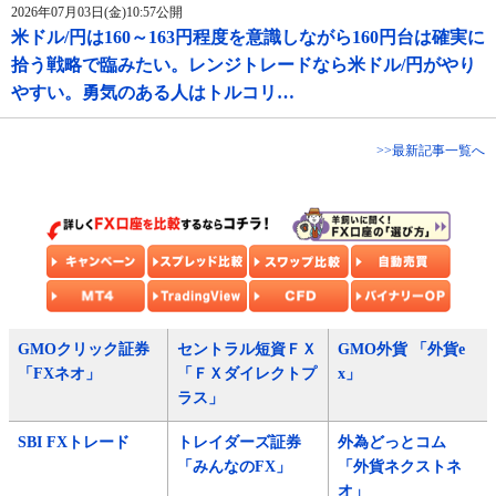
2026年07月03日(金)10:57公開
米ドル/円は160～163円程度を意識しながら160円台は確実に
拾う戦略で臨みたい。レンジトレードなら米ドル/円がやり
やすい。勇気のある人はトルコリ…
>>最新記事一覧へ
GMOクリック証券
セントラル短資ＦＸ
GMO外貨 「外貨e
「FXネオ」
「ＦＸダイレクトプ
x」
ラス」
SBI FXトレード
トレイダーズ証券
外為どっとコム
「みんなのFX」
「外貨ネクストネ
オ」