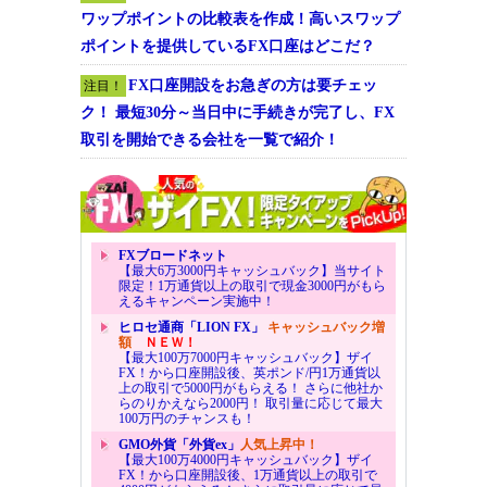
ワップポイントの比較表を作成！高いスワップ
ポイントを提供しているFX口座はどこだ？
FX口座開設をお急ぎの方は要チェッ
注目！
ク！ 最短30分～当日中に手続きが完了し、FX
取引を開始できる会社を一覧で紹介！
FXブロードネット
【最大6万3000円キャッシュバック】当サイト
限定！1万通貨以上の取引で現金3000円がもら
えるキャンペーン実施中！
ヒロセ通商「LION FX」
キャッシュバック増
額
ＮＥＷ！
【最大100万7000円キャッシュバック】ザイ
FX！から口座開設後、英ポンド/円1万通貨以
上の取引で5000円がもらえる！ さらに他社か
らのりかえなら2000円！ 取引量に応じて最大
100万円のチャンスも！
GMO外貨「外貨ex」
人気上昇中！
【最大100万4000円キャッシュバック】ザイ
FX！から口座開設後、1万通貨以上の取引で