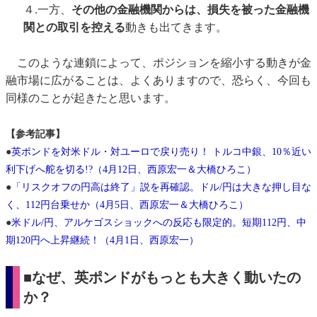
４.一方、
その他の金融機関からは、損失を被った金融機
関との取引を控える
動きも出てきます。
このような連鎖によって、ポジションを縮小する動きが金
融市場に広がることは、よくありますので、恐らく、今回も
同様のことが起きたと思います。
【参考記事】
●
英ポンドを対米ドル・対ユーロで戻り売り！ トルコ中銀、10％近い
利下げへ舵を切る!?（4月12日、西原宏一＆大橋ひろこ）
●
「リスクオフの円高は終了」説を再確認。ドル/円は大きな押し目な
く、112円台乗せか（4月5日、西原宏一＆大橋ひろこ）
●
米ドル/円、アルケゴスショックへの反応も限定的。短期112円、中
期120円へ上昇継続！（4月1日、西原宏一）
■なぜ、英ポンドがもっとも大きく動いたの
か？