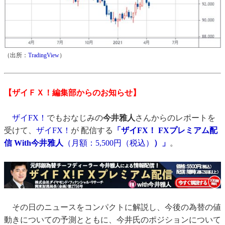
（出所：
TradingView
）
【ザイＦＸ！編集部からのお知らせ】
ザイFX！
でもおなじみの
今井雅人
さんからのレポートを
受けて、
ザイFX！
が 配信する
「ザイFX！ FXプレミアム配
信 With今井雅人
（月額：5,500円（税込）
）」
。
その日のニュースをコンパクトに解説し、今後の為替の値
動きについての予測とともに、今井氏のポジションについて