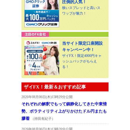
圧倒的人気！
狭いスプレッドと高いス
ワップが魅力！
当サイト限定口座開設
キャンペーン中！
ザイFX！限定4000円キャ
ッシュバックがもらえ
る！
ザイFX！最新＆おすすめ記事
2026年08月06日(木)15時29分公開
それぞれの解釈でもって鎮静化してきた中東情
勢、ボラティリティ上がりかけたドル円またも
膠着
（持田有紀子）
2026年08月06日(木)13時20分公開