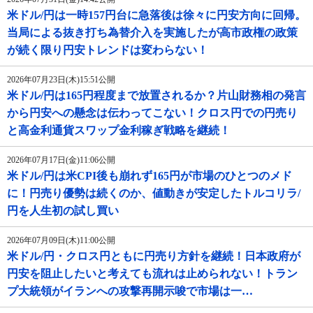
米ドル/円は一時157円台に急落後は徐々に円安方向に回帰。
当局による抜き打ち為替介入を実施したが高市政権の政策
が続く限り円安トレンドは変わらない！
2026年07月23日(木)15:51公開
米ドル/円は165円程度まで放置されるか？片山財務相の発言
から円安への懸念は伝わってこない！クロス円での円売り
と高金利通貨スワップ金利稼ぎ戦略を継続！
2026年07月17日(金)11:06公開
米ドル/円は米CPI後も崩れず165円が市場のひとつのメド
に！円売り優勢は続くのか、値動きが安定したトルコリラ/
円を人生初の試し買い
2026年07月09日(木)11:00公開
米ドル/円・クロス円ともに円売り方針を継続！日本政府が
円安を阻止したいと考えても流れは止められない！トラン
プ大統領がイランへの攻撃再開示唆で市場は一…