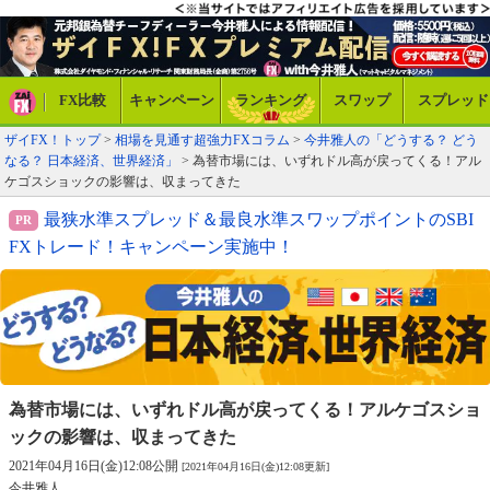
FX比較
キャンペーン
ランキング
スワップ
スプレッド
ザイFX！トップ
>
相場を見通す超強力FXコラム
>
今井雅人の「どうする？ どう
なる？ 日本経済、世界経済」
> 為替市場には、いずれドル高が戻ってくる！アル
ケゴスショックの影響は、収まってきた
最狭水準スプレッド＆最良水準スワップポイントのSBI
FXトレード！キャンペーン実施中！
為替市場には、いずれドル高が戻ってくる！
アルケゴスショ
ックの影響は、収まってきた
2021年04月16日(金)12:08公開
[2021年04月16日(金)12:08更新]
今井雅人