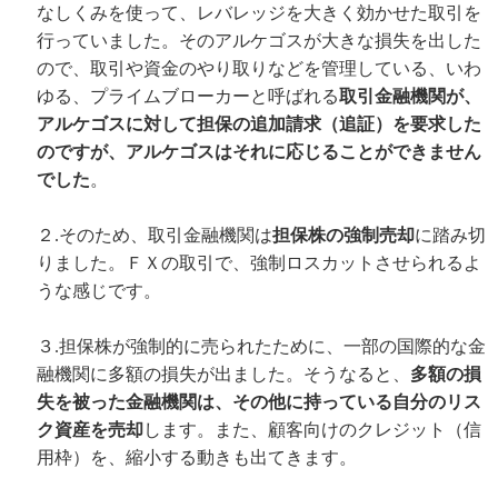
なしくみを使って、レバレッジを大きく効かせた取引を
行っていました。そのアルケゴスが大きな損失を出した
ので、取引や資金のやり取りなどを管理している、いわ
ゆる、プライムブローカーと呼ばれる
取引金融機関が、
アルケゴスに対して担保の追加請求（追証）を要求した
のですが、アルケゴスはそれに応じることができません
でした
。
２.そのため、取引金融機関は
担保株の強制売却
に踏み切
りました。ＦＸの取引で、強制ロスカットさせられるよ
うな感じです。
３.担保株が強制的に売られたために、一部の国際的な金
融機関に多額の損失が出ました。そうなると、
多額の損
失を被った金融機関は、その他に持っている自分のリス
ク資産を売却
します。また、顧客向けのクレジット（信
用枠）を、縮小する動きも出てきます。