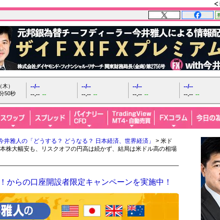
日（木）
--/--
--/--
--/--
--/--
分51秒
--.--
--
--.--
--
--.--
--
--.--
--
今井雅人の「どうする？ どうなる？ 日本経済、世界経済」
> 米ド
で日本株大幅安も、リスクオフの円高は続かず、結局は米ドル高の相場
ザイFX！からの口座開設者限定キャンペーンを実施中！