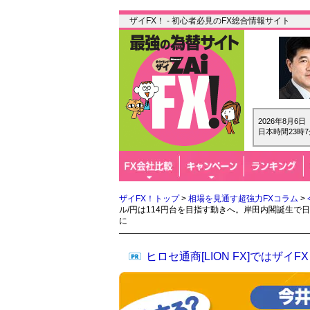
ザイFX！ - 初心者必見のFX総合情報サイト
2026年8月6
日本時間23時7
ザイFX！トップ
>
相場を見通す超強力FXコラム
>
ル/円は114円台を目指す動きへ。岸田内閣誕生
に
ヒロセ通商[LION FX]では