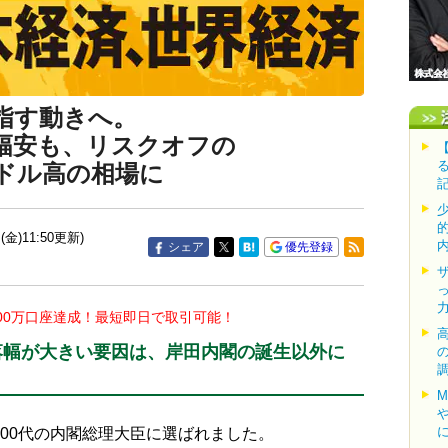
目指す動きへ。
幅安も、リスクオフの
ドル高の相場に
(金)11:50更新)
シェア
優先登録
00万口座達成！最短即日で取引可能！
落幅が大きい要因は、岸田内閣の誕生以外に
00代の内閣総理大臣に選ばれました。