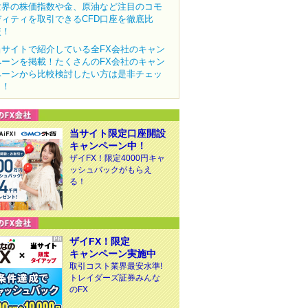
世界の株価指数や金、原油など注目のコモ
ディティを取引できるCFD口座を徹底比
較！
当サイトで紹介している全FX会社のキャン
ペーンを掲載！たくさんのFX会社のキャン
ペーンから比較検討したい方は是非チェッ
ク！
当サイト限定口座開設
キャンペーン中！
ザイFX！限定4000円キャ
ッシュバックがもらえ
る！
ザイFX！限定
キャンペーン実施中
取引コスト業界最安水準!
トレイダーズ証券みんな
のFX