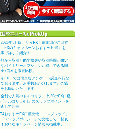
【2026年8月版】ザイFX！編集部が注目す
る「FXのキャンペーンおすすめ10選」を、
記事で詳しく紹介！
少額から取引可能で損失や取引時間が限定
的なバイナリーオプションが取引できる国
内全7口座を徹底比較。
ザイFX！では簡単なアンケート調査を行な
っております。お手数おかけしますがご協
力をお願いいたします！
高金利で人気のトルコリラ。 約30のFX口座
の「トルコリラ/円」のスワップポイントを
調査して比較！
MT4おすすめFX口座比較！「スプレッド」
や「スワップポイント」で比較して一覧表
に！お得なキャンペーン情報も掲載中。