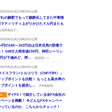
年08月06日(木)15時29分公開
ぞれの解釈でもって鎮静化してきた中東情
ボラティリティ上がりかけたドル円またも
（持田有紀子）
年08月06日(木)13時20分公開
/円の160～162円台は日米当局の防衛ラ
！ GW介入時安値155円、神田シーリン
2円が下値めど、押…
（西原宏一）
年08月06日(木)12時00分公開
スイスフラン/トルコリラ（CHF/TRY）」
ワップポイントを比較！ もっとも高水準の
ップポイントを提供し…
（FX情報局）
ザイFX！で紹介している全FX会社の
め！
ンペーンを掲載！ 今どんなFXキャンペー
やっているのか、こちらからチェック！