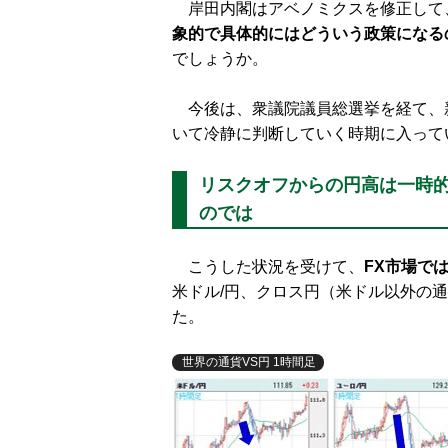
岸田内閣はアベノミクスを修正して
象的で具体的にはどういう政策になる
でしょうか。
今後は、衆議院議員総選挙を経て、
いて冷静に判断していく時期に入って
リスクオフからの円高は一時的
のでは
こうした状況を受けて、
FX市場で
米ドル/円、クロス円（米ドル以外の
た。
世界の通貨VS円 1時間足