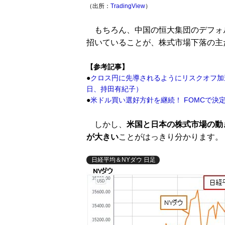
（出所：
TradingView
）
もちろん、中国の恒大集団のデフォ
招いていることが、株式市場下落の主
【参考記事】
●
クロス円に先導されるようにリスクオフ加
日、持田有紀子）
●
米ドル買い選好方針を継続！ FOMCで決
しかし、
米国と日本の株式市場の動
が大きい
ことがはっきり分かります。
日経平均＆NYダウ 日足