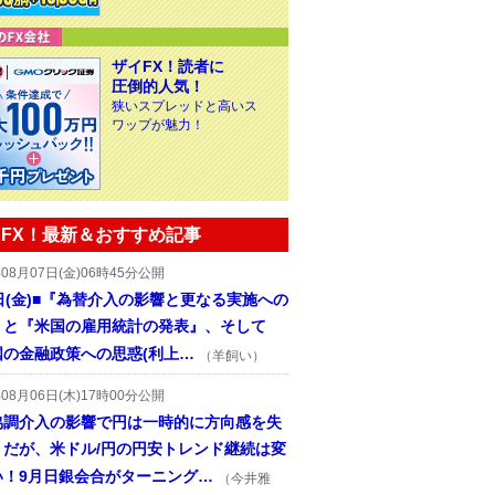
ザイFX！読者に
圧倒的人気！
狭いスプレッドと高いス
ワップが魅力！
FX！最新＆おすすめ記事
年08月07日(金)06時45分公開
日(金)■『為替介入の影響と更なる実施への
』と『米国の雇用統計の発表』、そして
国の金融政策への思惑(利上…
（羊飼い）
年08月06日(木)17時00分公開
協調介入の影響で円は一時的に方向感を失
うだが、米ドル/円の円安トレンド継続は変
い！9月日銀会合がターニング…
（今井雅