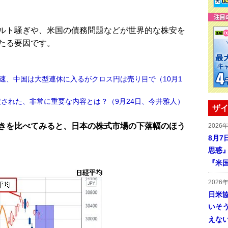
ルト騒ぎや、米国の債務問題などが世界的な株安を
たる要因です。
速、中国は大型連休に入るがクロス円は売り目で（10月1
定された、非常に重要な内容とは？（9月24日、今井雅人）
ザイ
きを比べてみると、日本の株式市場の下落幅のほう
2026
8月7
思惑
『米
2026
日米
いそ
えな