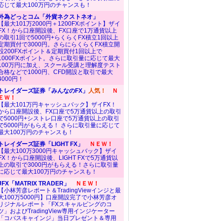
応じて最大100万円のチャンスも！
外為どっとコム「外貨ネクストネオ」
【最大101万2000円＋1200FXポイント】ザイ
FX！から口座開設後、FX口座で1万通貨以上
の取引1回で5000円+らくらくFX積立1回以上
定期買付で3000円。さらにらくらくFX積立開
設200FXポイント＆定期買付1回以上で
1000FXポイント。さらに取引量に応じて最大
100万円に加え、スクール受講と理解度テスト
合格などで1000円、CFD開設と取引で最大
4000円！
トレイダーズ証券「みんなのFX」
人気！
Ｎ
ＥＷ！
【最大101万円キャッシュバック】ザイFX！
から口座開設後、FX口座で5万通貨以上の取引
で5000円+シストレ口座で5万通貨以上の取引
で5000円がもらえる！ さらに取引量に応じて
最大100万円のチャンスも！
トレイダーズ証券「LIGHT FX」
ＮＥＷ！
【最大100万3000円キャッシュバック】ザイ
FX！から口座開設後、LIGHT FXで5万通貨以
上の取引で3000円がもらえる！さらに取引量
に応じて最大100万円のチャンスも！
JFX「MATRIX TRADER」
ＮＥＷ！
【小林芳彦レポート＆TradingViewインジと最
大100万5000円】口座開設完了で小林芳彦オ
リジナルレポート「FXスキャルピングのコ
ツ」およびTradingView専用インジケーター
「コバスキャインジ」当日プレゼント＆専用