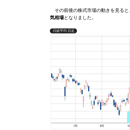
その前後の株式市場の動きを見ると
気相場
となりました。
日経平均 日足