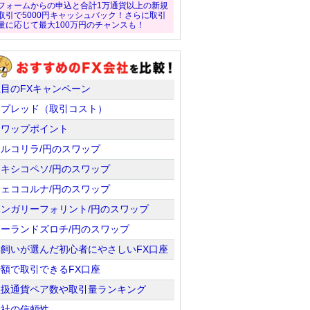
フォームからの申込と合計1万通貨以上の新規
取引で5000円キャッシュバック！さらに取引
量に応じて最大100万円のチャンスも！
注目のFXキャンペーン
スプレッド（取引コスト）
スワップポイント
トルコリラ/円のスワップ
メキシコペソ/円のスワップ
チェココルナ/円のスワップ
ハンガリーフォリント/円のスワップ
ポーランドズロチ/円のスワップ
羊飼いが選んだ初心者にやさしいFX口座
少額で取引できるFX口座
取扱通貨ペア数や取引量ランキング
会社の信頼性