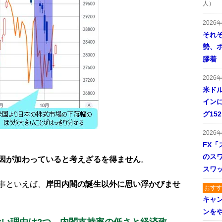
人）
2026
それ
勢、
膠着
2026
米ドル
インに
グ15
2026
FX「
のス
因が加わっていると考えざるを得ません
。
スワ
事といえば、
岸田内閣の誕生以外に思い浮かびませ
おすす
キャ
ンを