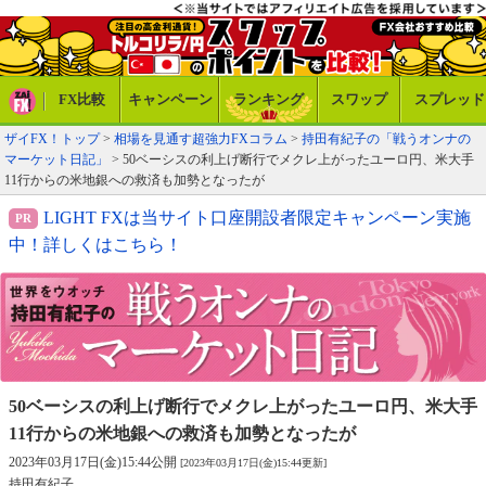
FX比較
キャンペーン
ランキング
スワップ
スプレッド
ザイFX！トップ
>
相場を見通す超強力FXコラム
>
持田有紀子の「戦うオンナの
マーケット日記」
> 50ベーシスの利上げ断行でメクレ上がったユーロ円、米大手
11行からの米地銀への救済も加勢となったが
LIGHT FXは当サイト口座開設者限定キャンペーン実施
中！詳しくはこちら！
50ベーシスの利上げ断行でメクレ上がったユーロ円、
米大手
11行からの米地銀への救済も加勢となったが
2023年03月17日(金)15:44公開
[2023年03月17日(金)15:44更新]
持田有紀子