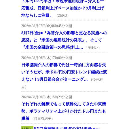
ドル円158円半ば！今晩米雇用統計→介入も一
応警戒。日銀利上げペース加速か？9月利上げ
地ならしに注目。
（ZERO）
2026年08月07日(金)06時45分公開
8月7日(金)■『為替介入の影響と更なる実施への
思惑』と『米国の雇用統計の発表』、そして
『米国の金融政策への思惑(利上…
（羊飼い）
2026年08月06日(木)17時00分公開
日米協調介入の影響で円は一時的に方向感を失
いそうだが、米ドル/円の円安トレンド継続は変
えない！9月日銀会合がターニング…
（今井雅
人）
2026年08月06日(木)15時29分公開
それぞれの解釈でもって鎮静化してきた中東情
勢、ボラティリティ上がりかけたドル円またも
膠着
（持田有紀子）
FX口座開設をお急ぎの方は要チェッ
注目！