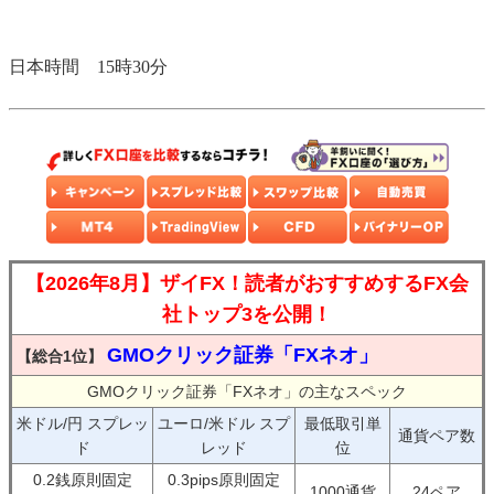
日本時間 15時30分
【2026年8月】ザイFX！読者がおすすめするFX会
社トップ3を公開！
GMOクリック証券「FXネオ」
【総合1位】
GMOクリック証券「FXネオ」の主なスペック
米ドル/円 スプレッ
ユーロ/米ドル スプ
最低取引単
通貨ペア数
ド
レッド
位
0.2銭原則固定
0.3pips原則固定
1000通貨
24ペア