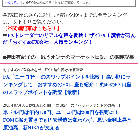
すめ比較」
や、各FX会社の公式サイトなどで確認してください
各FX口座のさらに詳しい情報や10位までの全ランキング
は、以下よりご覧ください。
【※関連記事はこちら！】
⇒
FXトレーダーのリアルな声を反映！ ザイFX！読者が選ん
だ「おすすめFX会社」人気ランキング！
■持田有紀子の「戦うオンナのマーケット日記」の関連記事
おすすめのFX会社をザイFX！編集部が徹底調査！
FX「ユーロ/円」のスワップポイントを比較！ 高い順にラ
ンキングして、おすすめのFX口座も紹介！ 約40のFX口座
のスワップポイントを調査【最新】
2026年07月30日(木)16:17公開 [西原宏一の「ヘッジファンドの思惑」]
米ドル/円は年内170円、ユーロ/円は200円を視野に！
FOMC据え置きでも円安構造は変わらず、悪い金利上昇と
原油高、新NISAが支える