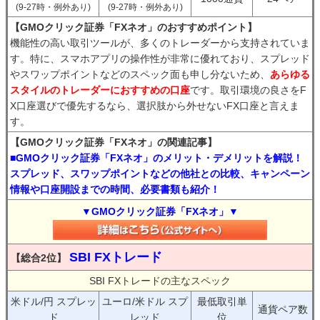
(9-27時・例外あり)
(9-27時・例外あり)
【GMOクリック証券「FXネオ」のおすすめポイント】
機能性の高い取引ツールが、多くのトレーダーから支持されていま
す。特に、スマホアプリの操作性が非常に優れており、スプレッド
やスワップポイントなどのスペック面も申し分ないため、
あらゆる
スタイルのトレーダーにおすすめの口座
です。取引環境の良さをF
X口座選びで優先するなら、選択肢から外せないFX口座と言えま
す。
【GMOクリック証券「FXネオ」の関連記事】
■GMOクリック証券「FXネオ」のメリット・デメリットを解説！
スプレッド、スワップポイントなどの他社との比較、キャンペーン
情報や口座開設までの時間、必要書類も紹介！
▼GMOクリック証券「FXネオ」▼
SBI FXトレード
【総合2位】
SBI FXトレードの主なスペック
米ドル/円 スプレッ
ユーロ/米ドル スプ
最低取引単
通貨ペア数
ド
レッド
位