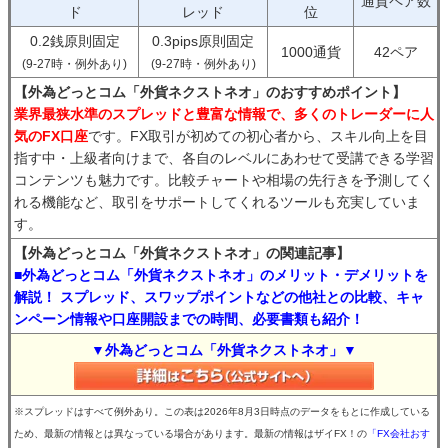
通貨ペア数
ド
レッド
位
0.2銭原則固定
0.3pips原則固定
1000通貨
42ペア
(9-27時・例外あり)
(9-27時・例外あり)
【外為どっとコム「外貨ネクストネオ」のおすすめポイント】
業界最狭水準のスプレッドと豊富な情報で、多くのトレーダーに人
気のFX口座
です。FX取引が初めての初心者から、スキル向上を目
指す中・上級者向けまで、各自のレベルにあわせて受講できる学習
コンテンツも魅力です。比較チャートや相場の先行きを予測してく
れる機能など、取引をサポートしてくれるツールも充実していま
す。
【外為どっとコム「外貨ネクストネオ」の関連記事】
■外為どっとコム「外貨ネクストネオ」のメリット・デメリットを
解説！ スプレッド、スワップポイントなどの他社との比較、キャ
ンペーン情報や口座開設までの時間、必要書類も紹介！
▼外為どっとコム「外貨ネクストネオ」▼
※スプレッドはすべて例外あり。この表は2026年8月3日時点のデータをもとに作成している
ため、最新の情報とは異なっている場合があります。最新の情報はザイFX！の
「FX会社おす