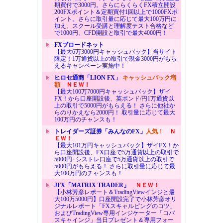
期買付で3000円。さらにらくらくFX積立開設
200FXポイント＆定期買付1回以上で1000FXポ
イント。さらに取引量に応じて最大100万円に
加え、スクール受講と理解度テスト合格など
で1000円、CFD開設と取引で最大4000円！
FXブロードネット
【最大6万3000円キャッシュバック】当サイト
限定！1万通貨以上の取引で現金3000円がもら
えるキャンペーン実施中！
ヒロセ通商「LION FX」
キャッシュバック増
額
ＮＥＷ！
【最大100万7000円キャッシュバック】ザイ
FX！から口座開設後、英ポンド/円1万通貨以
上の取引で5000円がもらえる！ さらに他社か
らのりかえなら2000円！ 取引量に応じて最大
100万円のチャンスも！
トレイダーズ証券「みんなのFX」
人気！
Ｎ
ＥＷ！
【最大101万円キャッシュバック】ザイFX！か
ら口座開設後、FX口座で5万通貨以上の取引で
5000円+シストレ口座で5万通貨以上の取引で
5000円がもらえる！ さらに取引量に応じて最
大100万円のチャンスも！
JFX「MATRIX TRADER」
ＮＥＷ！
【小林芳彦レポート＆TradingViewインジと最
大100万5000円】口座開設完了で小林芳彦オリ
ジナルレポート「FXスキャルピングのコツ」
およびTradingView専用インジケーター「コバ
スキャインジ」当日プレゼント＆専用フォー