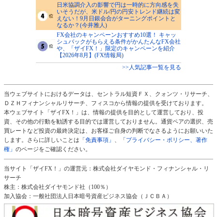
日米協調介入の影響で円は一時的に方向感を失
いそうだが、米ドル/円の円安トレンド継続は変
えない！9月日銀会合がターニングポイントと
なるか？(今井雅人)
FX会社のキャンペーンおすすめ10選！ キャッ
シュバックがもらえる条件がかんたんなFX会社
や、「ザイFX！」限定のキャンペーンを紹介
【2026年8月】(FX情報局)
>>人気記事一覧を見る
当ウェブサイトにおけるデータは、セントラル短資ＦＸ、クォンツ・リサーチ、
ＤＺＨフィナンシャルリサーチ、フィスコから情報の提供を受けております。
本ウェブサイト「ザイFX！」は、情報の提供を目的として運営しており、投
資、その他の行動を勧誘する目的では運営しておりません。通貨ペアの選択、売
買レートなど投資の最終決定は、お客様ご自身の判断でなさるようにお願いいた
します。さらに詳しいことは
「免責事項」
、
「プライバシー・ポリシー、著作
権」
のページをご確認ください。
当サイト「ザイFX！」の運営元：株式会社ダイヤモンド・フィナンシャル・リ
サーチ
株主：株式会社ダイヤモンド社（100％）
加入協会：一般社団法人日本暗号資産ビジネス協会（ＪＣＢＡ）