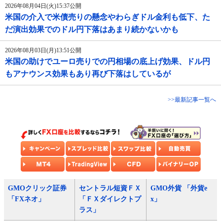
2026年08月04日(火)15:37公開
米国の介入で米債売りの懸念やわらぎドル金利も低下、た
だ演出効果でのドル円下落はあまり続かないかも
2026年08月03日(月)13:51公開
米国の助けでユーロ売りでの円相場の底上げ効果、ドル円
もアナウンス効果もあり再び下落はしているが
>>最新記事一覧へ
GMOクリック証券
セントラル短資ＦＸ
GMO外貨 「外貨e
「FXネオ」
「ＦＸダイレクトプ
x」
ラス」