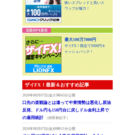
狭いスプレッドと高いス
ワップが魅力！
最大100万7000円
ザイFX！限定で5000円キ
ャッシュバック！
ザイFX！最新＆おすすめ記事
2026年08月07日(金)15時43分公開
口先の楽観論とは違って中東情勢は悪化し原油
反発、ドル円も158円台に戻しドル金利上昇で
の雇用統計
（持田有紀子）
2026年08月07日(金)09時11分公開