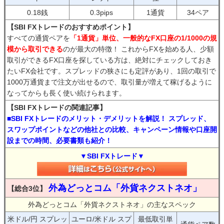
0.18銭
0.3pips
1通貨
34ペア
【SBI FXトレードのおすすめポイント】
すべての通貨ペアを
「1通貨」単位、一般的なFX口座の1/1000の規
模から取引できる
のが最大の特徴！ これからFXを始める人、少額
取引ができるFX口座を探している方は、絶対にチェックしておき
たいFX会社です。スプレッドの狭さにも定評があり、1回の取引で
1000万通貨まで注文が出せるので、取引量が増えて稼げるように
なってからも長く使い続けられます。
【SBI FXトレードの関連記事】
■SBI FXトレードのメリット・デメリットを解説！ スプレッド、
スワップポイントなどの他社との比較、キャンペーン情報や口座開
設までの時間、必要書類も紹介！
▼SBI FXトレード▼
外為どっとコム「外貨ネクストネオ」
【総合3位】
外為どっとコム「外貨ネクストネオ」の主なスペック
米ドル/円 スプレッ
ユーロ/米ドル スプ
最低取引単