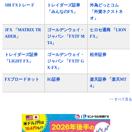
SBI FXトレード
トレイダーズ証券
外為どっとコム
「みんなのFX」
「外貨ネクストネ
オ」
JFX 「MATRIX TR
ゴールデンウェイ・
ヒロセ通商 「LION
ADER」
ジャパン 「FXTF M
FX」
T4」
トレイダーズ証券
ゴールデンウェイ・
松井証券
「LIGHT FX」
ジャパン 「FXTF G
X-FX」
FXブロードネット
IG証券
楽天証券 「楽天MT
4」
>> すべて見る