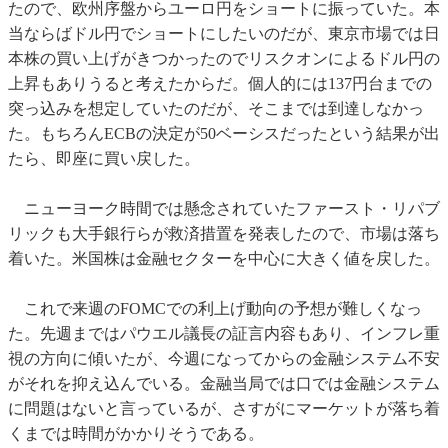
たので、欧州序盤からユーロ円をショートに振っていた。本
当ならばドル円でショートにしたいのだが、東京市場では日
本株の買い上げがきつかったのでリスクオンによるドル円の
上昇もありうると考えたからだ。個人的には137円台までの
突っ込みを想定していたのだが、そこまでは到達しなかっ
た。もちろんECBの決定が50ベーシスだったという結果が出
たら、即座に買い戻した。
ニューヨーク時間では懸念されていたファースト・リパブ
リックも大手銀行らが救済措置を発表したので、市場は落ち
着いた。米国株は金融セクターを中心に大きく値を戻した。
これで来週のFOMCでの利上げ動向の予想が難しくなっ
た。先週まではパウエル議長の証言内容もあり、インフレ重
視の方向に傾いたが、今週になってからの金融システム不安
がそれを抑え込んでいる。金融当局では口では金融システム
に問題はないと言っているが、さすがにマーケットが落ち着
くまでは時間がかかりそうである。