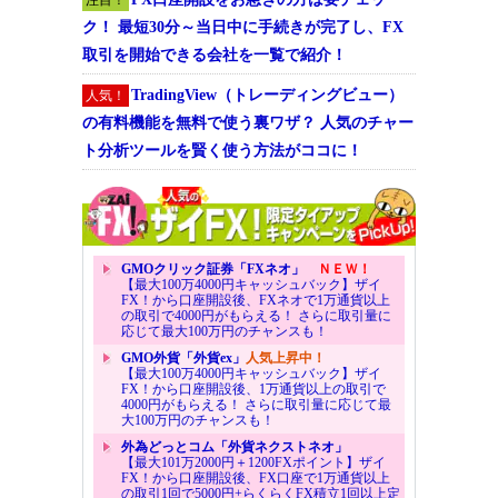
ク！ 最短30分～当日中に手続きが完了し、FX
取引を開始できる会社を一覧で紹介！
TradingView（トレーディングビュー）
人気！
の有料機能を無料で使う裏ワザ？ 人気のチャー
ト分析ツールを賢く使う方法がココに！
GMOクリック証券「FXネオ」
ＮＥＷ！
【最大100万4000円キャッシュバック】ザイ
FX！から口座開設後、FXネオで1万通貨以上
の取引で4000円がもらえる！ さらに取引量に
応じて最大100万円のチャンスも！
GMO外貨「外貨ex」
人気上昇中！
【最大100万4000円キャッシュバック】ザイ
FX！から口座開設後、1万通貨以上の取引で
4000円がもらえる！ さらに取引量に応じて最
大100万円のチャンスも！
外為どっとコム「外貨ネクストネオ」
【最大101万2000円＋1200FXポイント】ザイ
FX！から口座開設後、FX口座で1万通貨以上
の取引1回で5000円+らくらくFX積立1回以上定