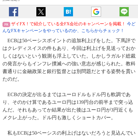
ザイFX！で紹介している全FX会社のキャンペーンを掲載！
今ど
んなFXキャンペーンをやっているのか、こちらからチェック！
ECBは50ベーシスポイントの追加利上げをした。下馬評で
はクレディスイスの件もあり、今回は利上げを見送っておか
しくはないという観測も浮上していた。しかしラガルド総裁
の発言からもインフレ撲滅への強い意志が感じられた。教科
書通りに金融政策と銀行監督とは別問題だとする姿勢を貫い
たのだ。
ECBの決定が出るまではユーロドルもドル円も軟調であ
り、そのかけ算であるユーロ円は139円台の前半まで突っ込
んだ。それもあってか結果が出た後はユーロ円が3円近くも
メクレ上がった。ドル円も激しくショートカバー。
私もECBは50ベーシスの利上げはないだろうと見込んでい