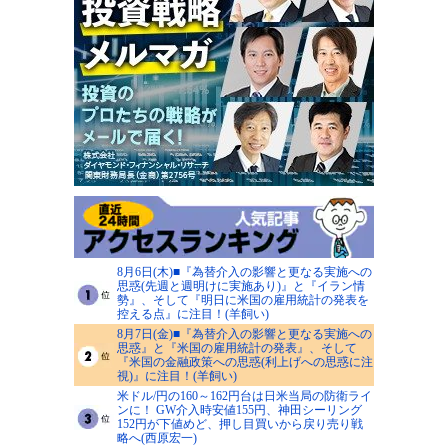
8月6日(木)■『為替介入の影響と更なる実施への
思惑(先週と週明けに実施あり)』と『イラン情
勢』、そして『明日に米国の雇用統計の発表を
控える点』に注目！(羊飼い)
8月7日(金)■『為替介入の影響と更なる実施への
思惑』と『米国の雇用統計の発表』、そして
『米国の金融政策への思惑(利上げへの思惑に注
視)』に注目！(羊飼い)
米ドル/円の160～162円台は日米当局の防衛ライ
ンに！ GW介入時安値155円、神田シーリング
152円が下値めど、押し目買いから戻り売り戦
略へ(西原宏一)