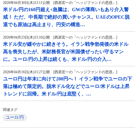
2026年04月30日(木)13:11公開 [西原宏一の「ヘッジファンドの思惑」]
米ドル/円の160円超え+急騰は、GWの薄商いもあり介入警
戒！ ただ、中長期で絶好の買いチャンス。UAEのOPEC脱
退でも原油は高止まり、円安の構造…
2026年04月23日(木)15:10公開 [西原宏一の「ヘッジファンドの思惑」]
米ドル安が緩やかに続きそう。イラン戦争勃発後の米ドル
高を喪失したが、米財務長官が米国債ぜったい守るマン
に。ユーロ/円の上昇は続くも、米ドル/円の介入…
2026年04月16日(木)15:27公開 [西原宏一の「ヘッジファンドの思惑」]
ユーロ円は年末に向けて200円へ！ イラン戦争でユーロの下
落は極めて限定的。脱米ドル化などでユーロ/米ドルは上昇
トレンドに回帰。米ドル/円は底堅く、…
関連タグ
ユーロ/円