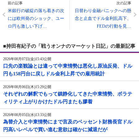
前の記事
次の記事
米銀行の破綻の落ち着きの次
日替わり金融パニックへの懸
には欧州発のショック、ユー
念と止血でドル金利乱高下、
ロ円も激しい下げ…
FEDの行動を見…
■持田有紀子の「戦うオンナのマーケット日記」の最新記事
2026年08月07日(金)15:43公開
口先の楽観論とは違って中東情勢は悪化し原油反発、ドル
円も158円台に戻しドル金利上昇での雇用統計
2026年08月06日(木)15:29公開
それぞれの解釈でもって鎮静化してきた中東情勢、ボラテ
ィリティ上がりかけたドル円またも膠着
2026年08月05日(水)13:33公開
為替介入と中東情勢にまで言及のベッセント財務長官ドル
円高いレベルで買い進む意欲は確かに減退だが