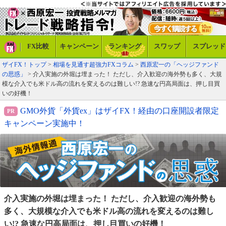
FX比較
キャンペーン
ランキング
スワップ
スプレッド
ザイFX！トップ
>
相場を見通す超強力FXコラム
>
西原宏一の「ヘッジファンド
の思惑」
> 介入実施の外堀は埋まった！ ただし、介入歓迎の海外勢も多く、大規
模な介入でも米ドル高の流れを変えるのは難しい!? 急速な円高局面は、押し目買
いの好機！
GMO外貨「外貨ex」はザイFX！経由の口座開設者限定
キャンペーン実施中！
介入実施の外堀は埋まった！ ただし、介入歓迎の海外
勢も
多く、大規模な介入でも米ドル高の流れを変える
のは難し
い!? 急速な円高局面は、押し目買いの好機！