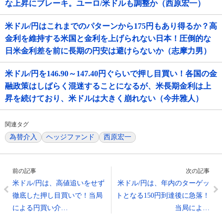
な上昇にブレーキ。ユーロ/米ドルも調整か（西原宏一）
米ドル/円はこれまでのパターンから175円もあり得るか？高
金利を維持する米国と金利を上げられない日本！圧倒的な
日米金利差を前に長期の円安は避けらないか（志摩力男）
米ドル/円を146.90～147.40円ぐらいで押し目買い！各国の金
融政策はしばらく混迷することになるが、米長期金利は上
昇を続けており、米ドルは大きく崩れない（今井雅人）
関連タグ
為替介入
ヘッジファンド
西原宏一
前の記事
次の記事
米ドル/円は、高値追いをせず
米ドル/円は、年内のターゲッ
徹底した押し目買いで！当局
トとなる150円到達後に急落！
による円買い介…
当局によ…