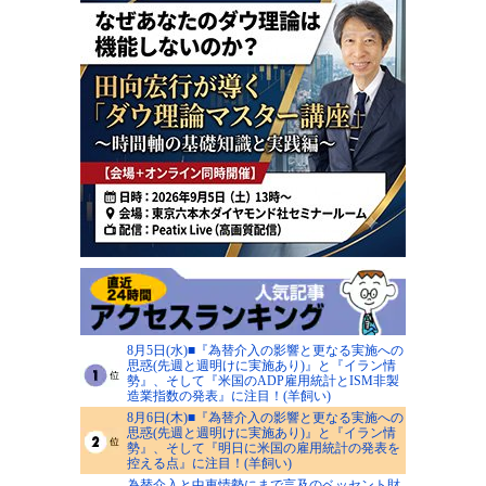
8月5日(水)■『為替介入の影響と更なる実施への
思惑(先週と週明けに実施あり)』と『イラン情
勢』、そして『米国のADP雇用統計とISM非製
造業指数の発表』に注目！(羊飼い)
8月6日(木)■『為替介入の影響と更なる実施への
思惑(先週と週明けに実施あり)』と『イラン情
勢』、そして『明日に米国の雇用統計の発表を
控える点』に注目！(羊飼い)
為替介入と中東情勢にまで言及のベッセント財