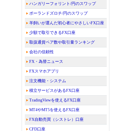
ハンガリーフォリント/円のスワップ
ポーランドズロチ/円のスワップ
羊飼いが選んだ初心者にやさしいFX口座
少額で取引できるFX口座
取扱通貨ペア数や取引量ランキング
会社の信頼性
FX・為替ニュース
FXスマホアプリ
注文機能・システム
積立サービスがあるFX口座
TradingViewを使えるFX口座
MT4やMT5を使えるFX口座
FX自動売買（シストレ）口座
CFD口座