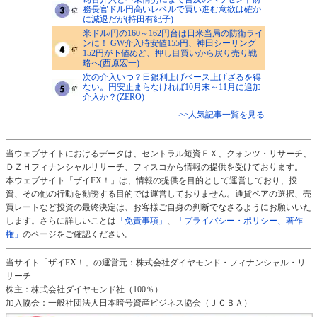
務長官ドル円高いレベルで買い進む意欲は確か
に減退だが(持田有紀子)
米ドル/円の160～162円台は日米当局の防衛ライ
ンに！ GW介入時安値155円、神田シーリング
152円が下値めど、押し目買いから戻り売り戦
略へ(西原宏一)
次の介入いつ？日銀利上げペース上げざるを得
ない。円安止まらなければ10月末～11月に追加
介入か？(ZERO)
>>人気記事一覧を見る
当ウェブサイトにおけるデータは、セントラル短資ＦＸ、クォンツ・リサーチ、
ＤＺＨフィナンシャルリサーチ、フィスコから情報の提供を受けております。
本ウェブサイト「ザイFX！」は、情報の提供を目的として運営しており、投
資、その他の行動を勧誘する目的では運営しておりません。通貨ペアの選択、売
買レートなど投資の最終決定は、お客様ご自身の判断でなさるようにお願いいた
します。さらに詳しいことは
「免責事項」
、
「プライバシー・ポリシー、著作
権」
のページをご確認ください。
当サイト「ザイFX！」の運営元：株式会社ダイヤモンド・フィナンシャル・リ
サーチ
株主：株式会社ダイヤモンド社（100％）
加入協会：一般社団法人日本暗号資産ビジネス協会（ＪＣＢＡ）