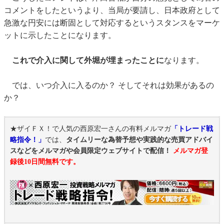
コメントをしたというより、当局が要請し、日本政府として
急激な円安には断固として対応するというスタンスをマーケ
ットに示したことになります。
これで介入に関して外堀が埋まったことに
なります。
では、いつ介入に入るのか？ そしてそれは効果があるの
か？
★ザイＦＸ！で人気の西原宏一さんの有料メルマガ
「トレード戦
略指令！」
では、
タイムリーな為替予想や実践的な売買アドバイ
スなどをメルマガや会員限定ウェブサイトで配信！
メルマガ登
録後10日間無料です。