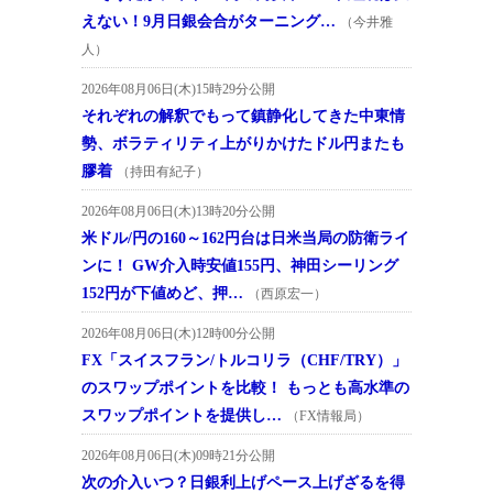
えない！9月日銀会合がターニング…
（今井雅
人）
2026年08月06日(木)15時29分公開
それぞれの解釈でもって鎮静化してきた中東情
勢、ボラティリティ上がりかけたドル円またも
膠着
（持田有紀子）
2026年08月06日(木)13時20分公開
米ドル/円の160～162円台は日米当局の防衛ライ
ンに！ GW介入時安値155円、神田シーリング
152円が下値めど、押…
（西原宏一）
2026年08月06日(木)12時00分公開
FX「スイスフラン/トルコリラ（CHF/TRY）」
のスワップポイントを比較！ もっとも高水準の
スワップポイントを提供し…
（FX情報局）
2026年08月06日(木)09時21分公開
次の介入いつ？日銀利上げペース上げざるを得