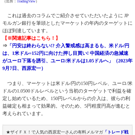
（出所：
TradingView
）
これは過去のコラムでご紹介させていただいたように JP
モルガン銀行を筆頭としたマーケットの年内のターゲットに
ほぼ到達しています。
【※関連記事はこちら！】
⇒
「円安は終わらない!? 介入警戒感は高まるも、米ドル/円
は、1米ドル=152円に向けた押し目買い! 中国経済の急減速
がユーロ下落を誘引、ユーロ/米ドルは1.05ドルへ」（2023年
9月7日、西原宏一）
つまり、マーケットは米ドル/円の150円レベル、ユーロ/米
ドルの1.0500ドルレベルという当初のターゲットで利益を確
定し始めているため、150円レベルからの介入は、彼らの利
益確定も相まって効果的。そのため、5円程度円高が進むと
考えられています。
★ザイＦＸ！で人気の西原宏一さんの有料メルマガ
「トレード戦