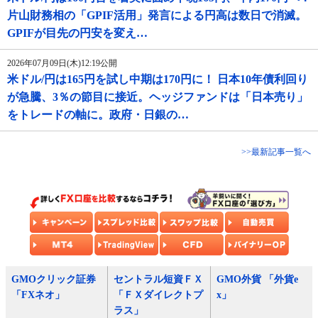
片山財務相の「GPIF活用」発言による円高は数日で消滅。
GPIFが目先の円安を変え…
2026年07月09日(木)12:19公開
米ドル/円は165円を試し中期は170円に！ 日本10年債利回り
が急騰、3％の節目に接近。ヘッジファンドは「日本売り」
をトレードの軸に。政府・日銀の…
>>最新記事一覧へ
GMOクリック証券
セントラル短資ＦＸ
GMO外貨 「外貨e
「FXネオ」
「ＦＸダイレクトプ
x」
ラス」