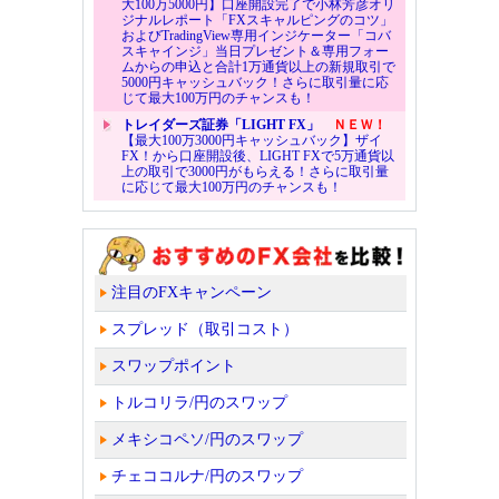
大100万5000円】口座開設完了で小林芳彦オリ
ジナルレポート「FXスキャルピングのコツ」
およびTradingView専用インジケーター「コバ
スキャインジ」当日プレゼント＆専用フォー
ムからの申込と合計1万通貨以上の新規取引で
5000円キャッシュバック！さらに取引量に応
じて最大100万円のチャンスも！
トレイダーズ証券「LIGHT FX」
ＮＥＷ！
【最大100万3000円キャッシュバック】ザイ
FX！から口座開設後、LIGHT FXで5万通貨以
上の取引で3000円がもらえる！さらに取引量
に応じて最大100万円のチャンスも！
注目のFXキャンペーン
スプレッド（取引コスト）
スワップポイント
トルコリラ/円のスワップ
メキシコペソ/円のスワップ
チェココルナ/円のスワップ