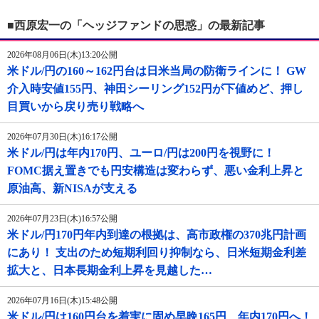
■西原宏一の「ヘッジファンドの思惑」の最新記事
2026年08月06日(木)13:20公開
米ドル/円の160～162円台は日米当局の防衛ラインに！ GW
介入時安値155円、神田シーリング152円が下値めど、押し
目買いから戻り売り戦略へ
2026年07月30日(木)16:17公開
米ドル/円は年内170円、ユーロ/円は200円を視野に！
FOMC据え置きでも円安構造は変わらず、悪い金利上昇と
原油高、新NISAが支える
2026年07月23日(木)16:57公開
米ドル/円170円年内到達の根拠は、高市政権の370兆円計画
にあり！ 支出のため短期利回り抑制なら、日米短期金利差
拡大と、日本長期金利上昇を見越した…
2026年07月16日(木)15:48公開
米ドル/円は160円台を着実に固め早晩165円、年内170円へ！