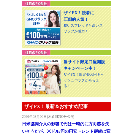
ザイFX！読者に
圧倒的人気！
狭いスプレッドと高いス
ワップが魅力！
当サイト限定口座開設
キャンペーン中！
ザイFX！限定4000円キャ
ッシュバックがもらえ
る！
ザイFX！最新＆おすすめ記事
2026年08月06日(木)17時00分公開
日米協調介入の影響で円は一時的に方向感を失
いそうだが、米ドル/円の円安トレンド継続は変