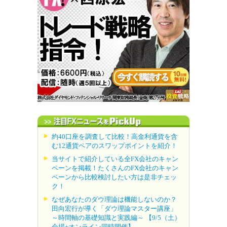
約40口座を調査して比較！高金利通貨を含
む12通貨ペアのスワップポイントを紹介！
当サイトで紹介している全FX会社のキャン
ペーンを掲載！たくさんのFX会社のキャン
ペーンから比較検討したい方は是非チェッ
ク！
なぜあなたのダウ理論は機能しないのか？
田向宏行が導く「ダウ理論マスター講座」
～時間軸の基礎知識と実践編～ 【9/5（土）
会場+オンライン同時開催】