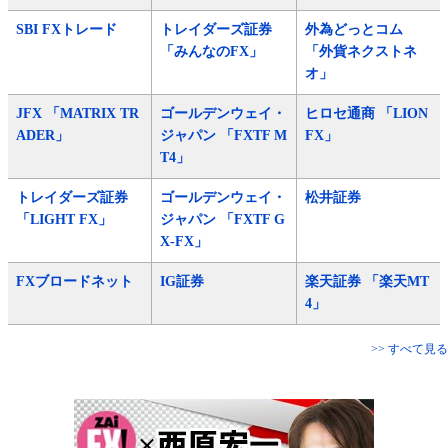
SBI FXトレード
トレイダーズ証券
外為どっとコム
「みんなのFX」
「外貨ネクストネ
オ」
JFX 「MATRIX TR
ゴールデンウェイ・
ヒロセ通商 「LION
ADER」
ジャパン 「FXTF M
FX」
T4」
トレイダーズ証券
ゴールデンウェイ・
松井証券
「LIGHT FX」
ジャパン 「FXTF G
X-FX」
FXブロードネット
IG証券
楽天証券 「楽天MT
4」
>> すべて見る