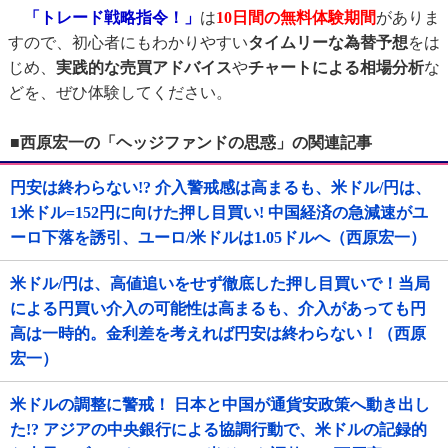
「トレード戦略指令！」
は
10日間の無料体験期間
がありま
すので、初心者にもわかりやすい
タイムリーな為替予想
をは
じめ、
実践的な売買アドバイス
や
チャートによる相場分析
な
どを、ぜひ体験してください。
■西原宏一の「ヘッジファンドの思惑」の関連記事
円安は終わらない!? 介入警戒感は高まるも、米ドル/円は、
1米ドル=152円に向けた押し目買い! 中国経済の急減速がユ
ーロ下落を誘引、ユーロ/米ドルは1.05ドルへ（西原宏一）
米ドル/円は、高値追いをせず徹底した押し目買いで！当局
による円買い介入の可能性は高まるも、介入があっても円
高は一時的。金利差を考えれば円安は終わらない！（西原
宏一）
米ドルの調整に警戒！ 日本と中国が通貨安政策へ動き出し
た!? アジアの中央銀行による協調行動で、米ドルの記録的