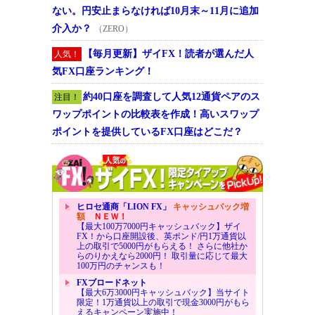
ない。円安止まらなければ10月末～11月に追加
介入か？
（ZERO）
【毎月更新】ザイFX！読者が選んだ人
人気！
気FX口座ランキング！
約40口座を調査して人気12通貨ペアのス
注目！
ワップポイントの比較表を作成！高いスワップ
ポイントを提供しているFX口座はどこだ？
ヒロセ通商「LION FX」
キャッシュバック増
額
ＮＥＷ！
【最大100万7000円キャッシュバック】ザイ
FX！から口座開設後、英ポンド/円1万通貨以
上の取引で5000円がもらえる！ さらに他社か
らのりかえなら2000円！ 取引量に応じて最大
100万円のチャンスも！
FXブロードネット
【最大6万3000円キャッシュバック】当サイト
限定！1万通貨以上の取引で現金3000円がもら
えるキャンペーン実施中！