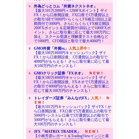
外為どっとコム「外貨ネクストネオ」
【最大101万2000円＋1200FXポイント】ザイ
FX！から口座開設後、FX口座で1万通貨以上
の取引1回で5000円+らくらくFX積立1回以上定
期買付で3000円。さらにらくらくFX積立開設
200FXポイント＆定期買付1回以上で1000FXポ
イント。さらに取引量に応じて最大100万円に
加え、スクール受講と理解度テスト合格など
で1000円、CFD開設と取引で最大4000円！
GMO外貨「外貨ex」
人気上昇中！
【最大100万4000円キャッシュバック】ザイ
FX！から口座開設後、1万通貨以上の取引で
4000円がもらえる！ さらに取引量に応じて最
大100万円のチャンスも！
GMOクリック証券「FXネオ」
ＮＥＷ！
【最大100万4000円キャッシュバック】ザイ
FX！から口座開設後、FXネオで1万通貨以上
の取引で4000円がもらえる！ さらに取引量に
応じて最大100万円のチャンスも！
トレイダーズ証券「みんなのFX」
人気！
Ｎ
ＥＷ！
【最大101万円キャッシュバック】ザイFX！か
ら口座開設後、FX口座で5万通貨以上の取引で
5000円+シストレ口座で5万通貨以上の取引で
5000円がもらえる！ さらに取引量に応じて最
大100万円のチャンスも！
JFX「MATRIX TRADER」
ＮＥＷ！
【小林芳彦レポート＆TradingViewインジと最