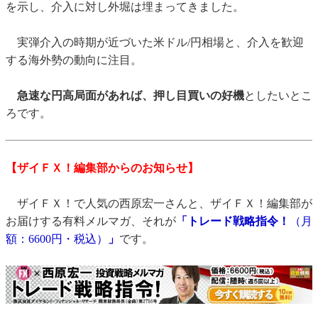
を示し、介入に対し外堀は埋まってきました。
実弾介入の時期が近づいた米ドル/円相場と、介入を歓迎
する海外勢の動向に注目。
急速な円高局面があれば、押し目買いの好機
としたいとこ
ろです。
【ザイＦＸ！編集部からのお知らせ】
ザイＦＸ！で人気の西原宏一さんと、ザイＦＸ！編集部が
お届けする有料メルマガ、それが
「トレード戦略指令！
（月
額：6600円・税込）
」
です。