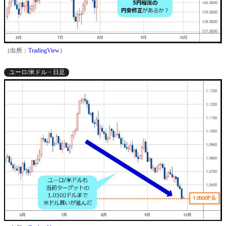
（出所：
TradingView
）
ユーロ/米ドル・日足