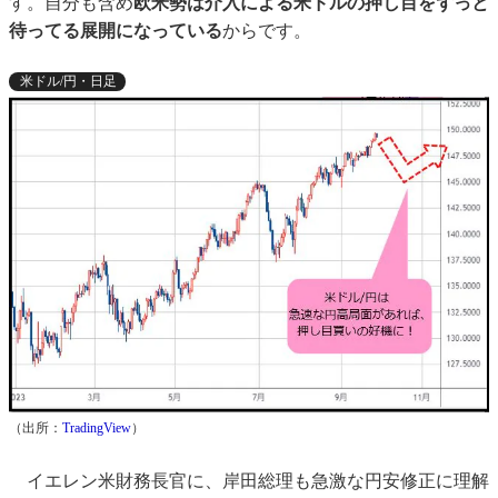
す。自分も含め
欧米勢は介入による米ドルの押し目をずっと
待ってる展開になっている
からです。
米ドル/円・日足
（出所：
TradingView
）
イエレン米財務長官に、岸田総理も急激な円安修正に理解