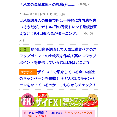
『米国の金融政策への思惑(利上…
（羊飼い）
2026年08月06日(木)17時00分公開
日米協調介入の影響で円は一時的に方向感を失
いそうだが、米ドル/円の円安トレンド継続は変
えない！9月日銀会合がターニング…
（今井雅
人）
約40口座を調査して人気12通貨ペアのス
注目！
ワップポイントの比較表を作成！高いスワップ
ポイントを提供しているFX口座はどこだ？
ザイFX！で紹介している全FX会社
おすすめ！
のキャンペーンを掲載！ 今どんなFXキャンペ
ーンをやっているのか、こちらからチェック！
ヒロセ通商「LION FX」
キャッシュバック増
額
ＮＥＷ！