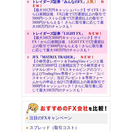
トレイダーズ証券「みんなのFX」
人気！
Ｎ
ＥＷ！
【最大101万円キャッシュバック】ザイFX！か
ら口座開設後、FX口座で5万通貨以上の取引で
5000円+シストレ口座で5万通貨以上の取引で
5000円がもらえる！ さらに取引量に応じて最
大100万円のチャンスも！
トレイダーズ証券「LIGHT FX」
ＮＥＷ！
【最大100万3000円キャッシュバック】ザイ
FX！から口座開設後、LIGHT FXで5万通貨以
上の取引で3000円がもらえる！さらに取引量
に応じて最大100万円のチャンスも！
JFX「MATRIX TRADER」
ＮＥＷ！
【小林芳彦レポート＆TradingViewインジと最
大100万5000円】口座開設完了で小林芳彦オリ
ジナルレポート「FXスキャルピングのコツ」
およびTradingView専用インジケーター「コバ
スキャインジ」当日プレゼント＆専用フォー
ムからの申込と合計1万通貨以上の新規取引で
5000円キャッシュバック！さらに取引量に応
じて最大100万円のチャンスも！
注目のFXキャンペーン
スプレッド（取引コスト）