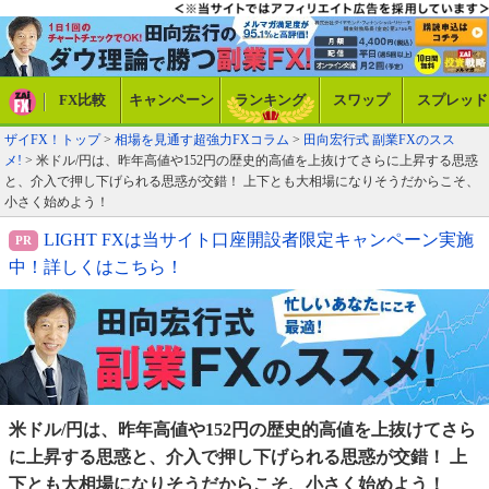
FX比較
キャンペーン
ランキング
スワップ
スプレッド
ザイFX！トップ
>
相場を見通す超強力FXコラム
>
田向宏行式 副業FXのスス
メ!
> 米ドル/円は、昨年高値や152円の歴史的高値を上抜けてさらに上昇する思惑
と、介入で押し下げられる思惑が交錯！ 上下とも大相場になりそうだからこそ、
小さく始めよう！
LIGHT FXは当サイト口座開設者限定キャンペーン実施
中！詳しくはこちら！
米ドル/円は、昨年高値や152円の歴史的高値を上抜けてさ
ら
に上昇する思惑と、介入で押し下げられる思惑が交錯！
上
下とも大相場になりそうだからこそ、小さく始めよう！