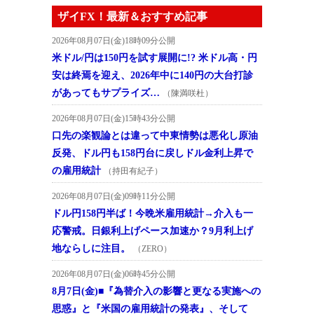
ザイFX！最新＆おすすめ記事
2026年08月07日(金)18時09分公開
米ドル/円は150円を試す展開に!? 米ドル高・円
安は終焉を迎え、2026年中に140円の大台打診
があってもサプライズ…
（陳満咲杜）
2026年08月07日(金)15時43分公開
口先の楽観論とは違って中東情勢は悪化し原油
反発、ドル円も158円台に戻しドル金利上昇で
の雇用統計
（持田有紀子）
2026年08月07日(金)09時11分公開
ドル円158円半ば！今晩米雇用統計→介入も一
応警戒。日銀利上げペース加速か？9月利上げ
地ならしに注目。
（ZERO）
2026年08月07日(金)06時45分公開
8月7日(金)■『為替介入の影響と更なる実施への
思惑』と『米国の雇用統計の発表』、そして