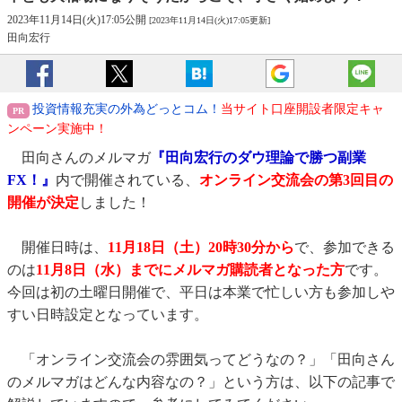
2023年11月14日(火)17:05公開
[2023年11月14日(火)17:05更新]
田向宏行
投資情報充実の外為どっとコム！
当サイト口座開設者限定キャ
ンペーン実施中！
田向さんのメルマガ
『田向宏行のダウ理論で勝つ副業
FX！』
内で開催されている、
オンライン交流会の第3回目の
開催が決定
しました！
開催日時は、
11月18日（土）20時30分から
で、参加できる
のは
11月8日（水）までにメルマガ購読者となった方
です。
今回は初の土曜日開催で、平日は本業で忙しい方も参加しや
すい日時設定となっています。
「オンライン交流会の雰囲気ってどうなの？」「田向さん
のメルマガはどんな内容なの？」という方は、以下の記事で