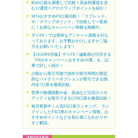
約40口座を調査して比較！高金利通貨を含
む12通貨ペアのスワップポイントを紹介！
MT4おすすめFX口座比較！「スプレッド」
や「スワップポイント」で比較して一覧表
に！お得なキャンペーン情報も掲載中。
ザイFX！では簡単なアンケート調査を行な
っております。お手数おかけしますがご協
力をお願いいたします！
【2026年8月版】ザイFX！編集部が注目する
「FXのキャンペーンおすすめ10選」を、記
事で詳しく紹介！
少額から取引可能で損失や取引時間が限定
的なバイナリーオプションが取引できる国
内全7口座を徹底比較。
世界の株価指数や金、原油など注目のコモ
ディティを取引できるCFD口座を徹底比較！
毎月更新中！人気FX口座ランキング。 ラン
クインしたFX口座のキャンペーン情報、お
すすめポイントなどを初心者にもわかりや
すく解説。