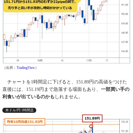
（出所：
TradingView
）​
チャートを1時間足に下げると、151.89円の高値をつけた
直後には、151.19円まで急落する場面もあり、
一部買い手の
利食いが出ているのかも
しれません。
米ドル/円 1時間足