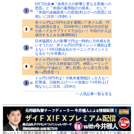
8月7日(金)■『為替介入の影響と更なる実施への
思惑』と『米国の雇用統計の発表』、そして
『米国の金融政策への思惑(利上げへの思惑に注
視)』に注目！(羊飼い)
米ドル/円は150円を試す展開に!? 米ドル高・円
安は終焉を迎え、2026年中に140円の大台打診
があってもサプライズではない！ 今回の介入は
成功するとみる(陳満咲杜)
日米協調介入の影響で円は一時的に方向感を失
いそうだが、米ドル/円の円安トレンド継続は変
えない！9月日銀会合がターニングポイントと
なるか？(今井雅人)
米ドル/円の160～162円台は日米当局の防衛ライ
ンに！ GW介入時安値155円、神田シーリング
152円が下値めど、押し目買いから戻り売り戦
略へ(西原宏一)
ドル円158円半ば！今晩米雇用統計→介入も一
応警戒。日銀利上げペース加速か？9月利上げ
地ならしに注目。(ZERO)
>>人気記事一覧を見る
当ウェブサイトにおけるデータは、セントラル短資ＦＸ、クォンツ・リサーチ、
ＤＺＨフィナンシャルリサーチ、フィスコから情報の提供を受けております。
本ウェブサイト「ザイFX！」は、情報の提供を目的として運営しており、投
資、その他の行動を勧誘する目的では運営しておりません。通貨ペアの選択、売
買レートなど投資の最終決定は、お客様ご自身の判断でなさるようにお願いいた