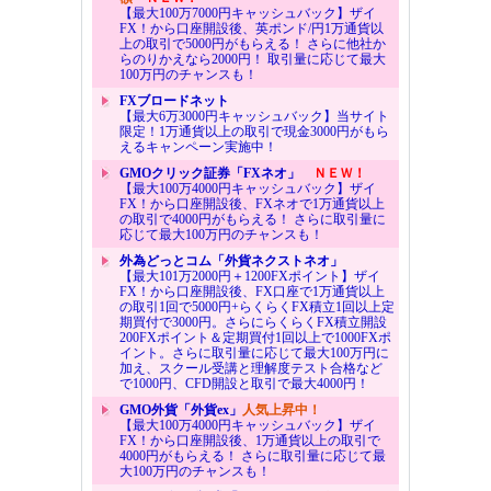
【最大100万7000円キャッシュバック】ザイ
FX！から口座開設後、英ポンド/円1万通貨以
上の取引で5000円がもらえる！ さらに他社か
らのりかえなら2000円！ 取引量に応じて最大
100万円のチャンスも！
FXブロードネット
【最大6万3000円キャッシュバック】当サイト
限定！1万通貨以上の取引で現金3000円がもら
えるキャンペーン実施中！
GMOクリック証券「FXネオ」
ＮＥＷ！
【最大100万4000円キャッシュバック】ザイ
FX！から口座開設後、FXネオで1万通貨以上
の取引で4000円がもらえる！ さらに取引量に
応じて最大100万円のチャンスも！
外為どっとコム「外貨ネクストネオ」
【最大101万2000円＋1200FXポイント】ザイ
FX！から口座開設後、FX口座で1万通貨以上
の取引1回で5000円+らくらくFX積立1回以上定
期買付で3000円。さらにらくらくFX積立開設
200FXポイント＆定期買付1回以上で1000FXポ
イント。さらに取引量に応じて最大100万円に
加え、スクール受講と理解度テスト合格など
で1000円、CFD開設と取引で最大4000円！
GMO外貨「外貨ex」
人気上昇中！
【最大100万4000円キャッシュバック】ザイ
FX！から口座開設後、1万通貨以上の取引で
4000円がもらえる！ さらに取引量に応じて最
大100万円のチャンスも！