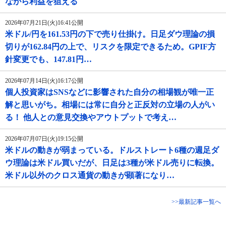
ながら利益を狙える
2026年07月21日(火)16:41公開
米ドル/円を161.53円の下で売り仕掛け。日足ダウ理論の損
切りが162.84円の上で、リスクを限定できるため。GPIF方
針変更でも、147.81円…
2026年07月14日(火)16:17公開
個人投資家はSNSなどに影響された自分の相場観が唯一正
解と思いがち。相場には常に自分と正反対の立場の人がい
る！ 他人との意見交換やアウトプットで考え…
2026年07月07日(火)19:15公開
米ドルの動きが弱まっている。ドルストレート6種の週足ダ
ウ理論は米ドル買いだが、日足は3種が米ドル売りに転換。
米ドル以外のクロス通貨の動きが顕著になり…
>>最新記事一覧へ