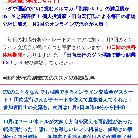
【※関連記事はこちら！】
⇒
ダウ理論でFXに挑むメルマガ「副業FX！」の満足度が
95.1％と高評価！ 個人投資家・田向宏行氏による毎日の相場
分析に加え、月2回のオンライン交流会が人気！
毎日の相場分析やトレードアイデアに加え、月2回のオン
ライン交流会が役に立つと評価されています。
10日間の無料
体験期間
がありますので、
「田向宏行のダウ理論で勝つ副業
FX！」
をぜひ体験してください。
■田向宏行式 副業FXのススメ!の関連記事
FXのことをなんでも相談できるオンライン交流会がスター
ト！ 田向宏行さんがチャートを交えて直接答えてくれた！
参加者同士の交流も。次回は11月3日20時30分から開催!
10月はユーロ/米ドルが大きく方向を変える可能性があった
転換期だった！ 誰にでも難しいレンジ相場を、値動きの事
実から毎日確認し、参加者の思惑を裏付けるのが重要（田