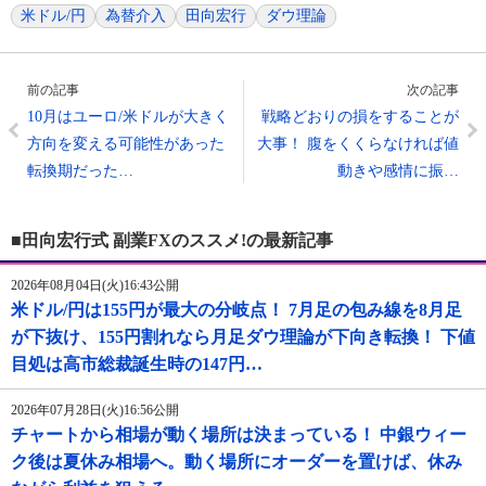
米ドル/円
為替介入
田向宏行
ダウ理論
前の記事
次の記事
10月はユーロ/米ドルが大きく
戦略どおりの損をすることが
方向を変える可能性があった
大事！ 腹をくくらなければ値
転換期だった…
動きや感情に振…
■田向宏行式 副業FXのススメ!の最新記事
2026年08月04日(火)16:43公開
米ドル/円は155円が最大の分岐点！ 7月足の包み線を8月足
が下抜け、155円割れなら月足ダウ理論が下向き転換！ 下値
目処は高市総裁誕生時の147円…
2026年07月28日(火)16:56公開
チャートから相場が動く場所は決まっている！ 中銀ウィー
ク後は夏休み相場へ。動く場所にオーダーを置けば、休み