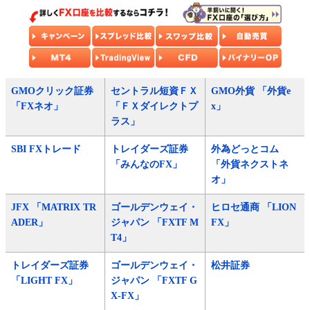
GMOクリック証券
セントラル短資ＦＸ
GMO外貨 「外貨e
「FXネオ」
「ＦＸダイレクトプ
x」
ラス」
SBI FXトレード
トレイダーズ証券
外為どっとコム
「みんなのFX」
「外貨ネクストネ
オ」
JFX 「MATRIX TR
ゴールデンウェイ・
ヒロセ通商 「LION
ADER」
ジャパン 「FXTF M
FX」
T4」
トレイダーズ証券
ゴールデンウェイ・
松井証券
「LIGHT FX」
ジャパン 「FXTF G
X-FX」