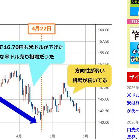
ザイ
2026
米ドル
安は終
があ
2026
口先
反発