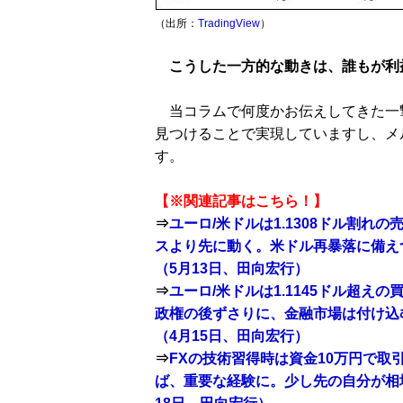
（出所：
TradingView
）
こうした一方的な動きは、誰もが利
当コラムで何度かお伝えしてきた一撃
見つけることで実現していますし、メ
す。
【※関連記事はこちら！】
⇒
ユーロ/米ドルは1.1308ドル割れの
スより先に動く。米ドル再暴落に備え
（5月13日、田向宏行）
⇒
ユーロ/米ドルは1.1145ドル超えの
政権の後ずさりに、金融市場は付け込
（4月15日、田向宏行）
⇒
FXの技術習得時は資金10万円で取引を
ば、重要な経験に。少し先の自分が相