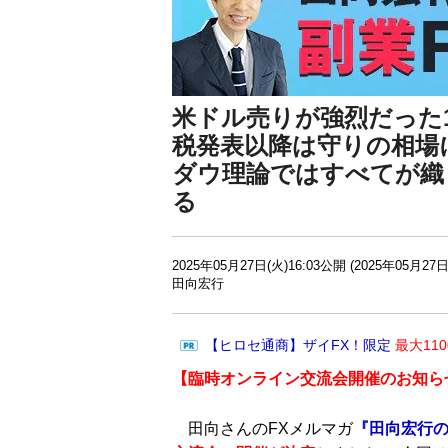
米ドル売りが強烈だった
税発表以降は守りの相場
ダウ理論ではすべてが織
る
2025年05月27日(火)16:03公開 (2025年05月27日
田向宏行
【ヒロセ通商】ザイFX！限定
最大11
【臨時
オンライン交流会開催のお知ら
田向さんのFXメルマガ
『田向宏行の