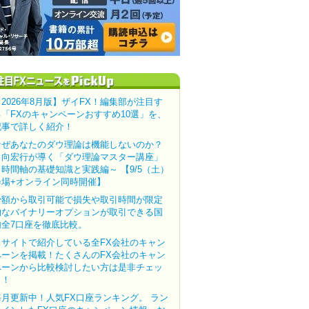
【2026年8月版】ザイFX！編集部が注目す
る「FXのキャンペーンおすすめ10選」を、
記事で詳しく紹介！
なぜあなたのダウ理論は機能しないのか？
田向宏行が導く「ダウ理論マスター講座」
～時間軸の基礎知識と実践編～ 【9/5（土）
会場+オンライン同時開催】
少額から取引可能で損失や取引時間が限定
的なバイナリーオプションが取引できる国
内全7口座を徹底比較。
当サイトで紹介している全FX会社のキャン
ペーンを掲載！たくさんのFX会社のキャン
ペーンから比較検討したい方は是非チェッ
ク！
毎月更新中！人気FX口座ランキング。 ラン