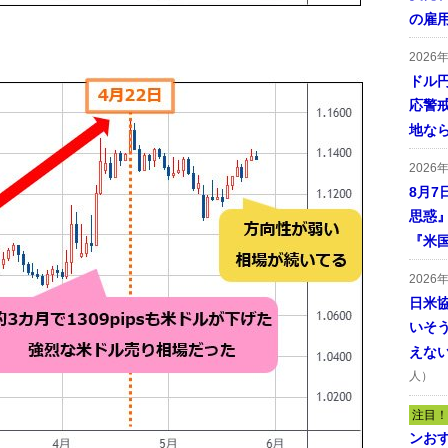
の雇
2026
ドル
応警
地な
2026
8月7
思惑
『米
2026
日米
いそ
えな
人）
注目！
ンおす