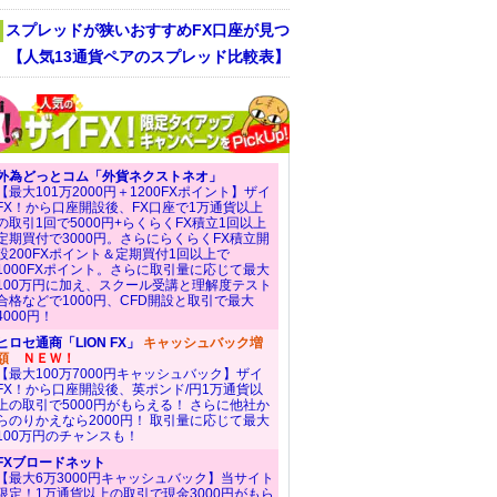
スプレッドが狭いおすすめFX口座が見つ
！ 【人気13通貨ペアのスプレッド比較表】
外為どっとコム「外貨ネクストネオ」
【最大101万2000円＋1200FXポイント】ザイ
FX！から口座開設後、FX口座で1万通貨以上
の取引1回で5000円+らくらくFX積立1回以上
定期買付で3000円。さらにらくらくFX積立開
設200FXポイント＆定期買付1回以上で
1000FXポイント。さらに取引量に応じて最大
100万円に加え、スクール受講と理解度テスト
合格などで1000円、CFD開設と取引で最大
4000円！
ヒロセ通商「LION FX」
キャッシュバック増
額
ＮＥＷ！
【最大100万7000円キャッシュバック】ザイ
FX！から口座開設後、英ポンド/円1万通貨以
上の取引で5000円がもらえる！ さらに他社か
らのりかえなら2000円！ 取引量に応じて最大
100万円のチャンスも！
FXブロードネット
【最大6万3000円キャッシュバック】当サイト
限定！1万通貨以上の取引で現金3000円がもら