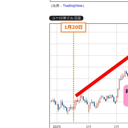
（出所：
TradingView
）
ユーロ/米ドル 日足