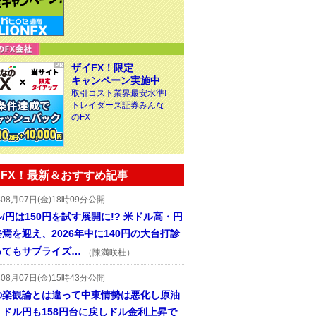
ザイFX！限定
キャンペーン実施中
取引コスト業界最安水準!
トレイダーズ証券みんな
のFX
FX！最新＆おすすめ記事
年08月07日(金)18時09分公開
/円は150円を試す展開に!? 米ドル高・円
焉を迎え、2026年中に140円の大台打診
ってもサプライズ…
（陳満咲杜）
年08月07日(金)15時43分公開
の楽観論とは違って中東情勢は悪化し原油
、ドル円も158円台に戻しドル金利上昇で