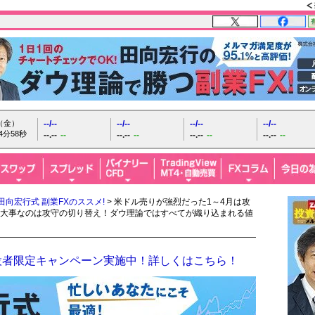
日（金）
--/--
--/--
--/--
--/--
4分59秒
--.--
--
--.--
--
--.--
--
--.--
--
田向宏行式 副業FXのススメ!
> 米ドル売りが強烈だった1～4月は攻
大事なのは攻守の切り替え！ダウ理論ではすべてが織り込まれる値
設者限定キャンペーン実施中！詳しくはこちら！