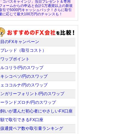
「コバスキャインジ」当日プレゼント＆専用
フォームからの申込と合計1万通貨以上の新規
取引で5000円キャッシュバック！さらに取引
量に応じて最大100万円のチャンスも！
注目のFXキャンペーン
スプレッド（取引コスト）
スワップポイント
トルコリラ/円のスワップ
メキシコペソ/円のスワップ
チェココルナ/円のスワップ
ハンガリーフォリント/円のスワップ
ポーランドズロチ/円のスワップ
羊飼いが選んだ初心者にやさしいFX口座
少額で取引できるFX口座
取扱通貨ペア数や取引量ランキング