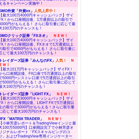
えるキャンペーン実施中！
GMO外貨「外貨ex」
人気上昇中！
【最大100万4000円キャッシュバック】ザイ
FX！から口座開設後、1万通貨以上の取引で
4000円がもらえる！ さらに取引量に応じて最
大100万円のチャンスも！
GMOクリック証券「FXネオ」
ＮＥＷ！
【最大100万4000円キャッシュバック】ザイ
FX！から口座開設後、FXネオで1万通貨以上
の取引で4000円がもらえる！ さらに取引量に
応じて最大100万円のチャンスも！
トレイダーズ証券「みんなのFX」
人気！
Ｎ
ＥＷ！
【最大101万円キャッシュバック】ザイFX！
から口座開設後、FX口座で5万通貨以上の取引
で5000円+シストレ口座で5万通貨以上の取引
で5000円がもらえる！ さらに取引量に応じて
最大100万円のチャンスも！
トレイダーズ証券「LIGHT FX」
ＮＥＷ！
【最大100万3000円キャッシュバック】ザイ
FX！から口座開設後、LIGHT FXで5万通貨以
上の取引で3000円がもらえる！さらに取引量
に応じて最大100万円のチャンスも！
JFX「MATRIX TRADER」
ＮＥＷ！
【小林芳彦レポート＆TradingViewインジと最
大100万5000円】口座開設完了で小林芳彦オ
リジナルレポート「FXスキャルピングのコ
ツ」およびTradingView専用インジケーター