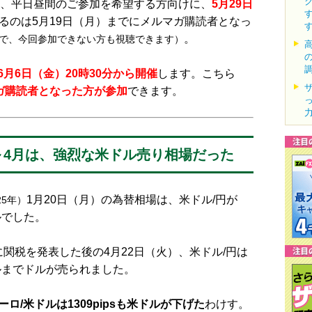
は、平日昼間のご参加を希望する方向けに、
5月29日
るのは5月19日（月）までにメルマガ購読者となっ
。
で、今回参加できない方も視聴できます）
6月6日（金）20時30分から開催
します。こちら
ガ購読者となった方が参加
できます。
～4月は、強烈な米ドル売り相場だった
1月20日（月）の為替相場は、米ドル/円が
25年）
ドルでした。
関税を発表した後の4月22日（火）、米ドル/円は
7ドルまでドルが売られました。
ーロ/米ドルは1309pipsも米ドルが下げた
わけす。