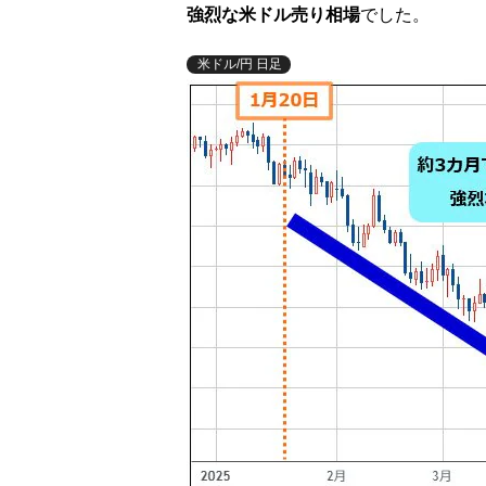
強烈な米ドル売り相場
でした。
米ドル/円 日足