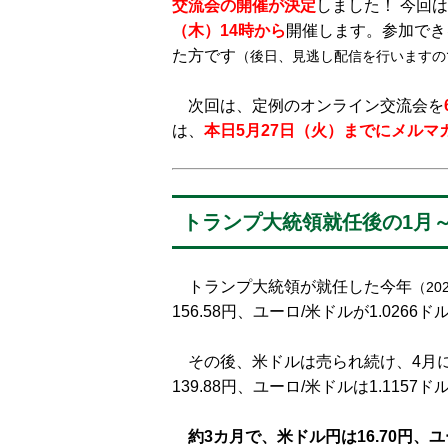
交流会
の開催が決定
しました！ 今回
（木）14時から
開催します。参加でき
た方です
（後日、見逃し配信を行いますの
次回は、定例のオンライン交流会を
は、
本日5月27日（火）までにメルマ
トランプ大統領就任後の1月
トランプ大統領が就任した今年
（20
156.58円、ユーロ/米ドルが1.0266
その後、米ドルは売られ続け、4月に
139.88円、ユーロ/米ドルは1.115
約3カ月で、米ドル円は16.70円、ユ