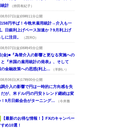
用統計
（持田有紀子）
年08月07日(金)09時11分公開
円158円半ば！今晩米雇用統計→介入も一
戒。日銀利上げペース加速か？9月利上げ
らしに注目。
（ZERO）
年08月07日(金)06時45分公開
日(金)■『為替介入の影響と更なる実施への
』と『米国の雇用統計の発表』、そして
国の金融政策への思惑(利上…
（羊飼い）
年08月06日(木)17時00分公開
協調介入の影響で円は一時的に方向感を失
うだが、米ドル/円の円安トレンド継続は変
い！9月日銀会合がターニング…
（今井雅
【最新のお得な情報！】FXのキャンペー
すめ10選！