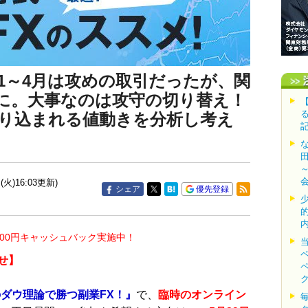
1～4月は攻めの取引だったが、関
に。大事なのは攻守の切り替え！
り込まれる値動きを分析し考え
(火)16:03更新)
シェア
優先登録
000円キャッシュバック実施中！
せ】
ダウ理論で勝つ副業FX！』
で、
臨時のオンライン