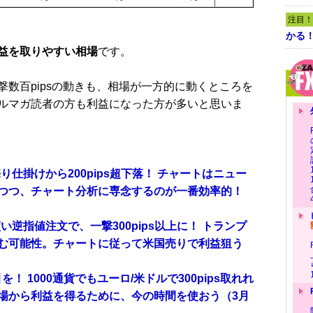
注目！
かる
益を取りやすい相場
です。
数百pipsの動きも、相場が一方的に動くところを
ルマガ読者の方も利益になった方が多いと思いま
売り仕掛けから200pips超下落！ チャートはニュー
つつ、チャート分析に専念するのが一番効率的！
買い逆指値注文で、一撃300pips以上に！ トランプ
む可能性。チャートに従って米国売りで利益狙う
！ 1000通貨でもユーロ/米ドルで300pips取れれ
場から利益を得るために、今の時間を使おう（3月