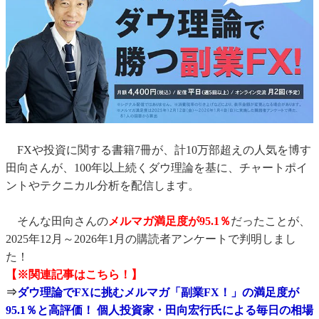
FXや投資に関する書籍7冊が、計10万部超えの人気を博す
田向さんが、100年以上続くダウ理論を基に、チャートポイ
ントやテクニカル分析を配信します。
そんな田向さんの
メルマガ満足度が95.1％
だったことが、
2025年12月～2026年1月の購読者アンケートで判明しまし
た！
【※関連記事はこちら！】
⇒
ダウ理論でFXに挑むメルマガ「副業FX！」の満足度が
95.1％と高評価！ 個人投資家・田向宏行氏による毎日の相場