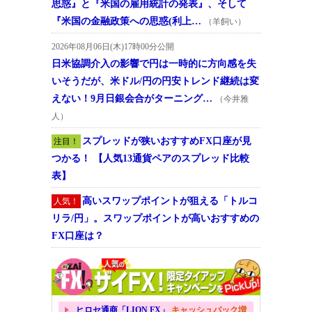
思惑』と『米国の雇用統計の発表』、そして
『米国の金融政策への思惑(利上…
（羊飼い）
2026年08月06日(木)17時00分公開
日米協調介入の影響で円は一時的に方向感を失
いそうだが、米ドル/円の円安トレンド継続は変
えない！9月日銀会合がターニング…
（今井雅
人）
スプレッドが狭いおすすめFX口座が見
注目！
つかる！ 【人気13通貨ペアのスプレッド比較
表】
高いスワップポイントが狙える「トルコ
人気！
リラ/円」。スワップポイントが高いおすすめの
FX口座は？
ヒロセ通商「LION FX」
キャッシュバック増