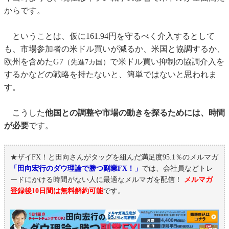
からです。
ということは、仮に161.94円を守るべく介入するとして
も、市場参加者の米ドル買いが減るか、米国と協調するか、
欧州を含めたG7
で米ドル買い抑制の協調介入を
（先進7カ国）
するかなどの戦略を持たないと、簡単ではないと思われま
す。
こうした
他国との調整や市場の動きを探るためには、時間
が必要
です。
★ザイFX！と田向さんがタッグを組んだ満足度95.1％のメルマガ
「田向宏行のダウ理論で勝つ副業FX！」
では、会社員などトレ
ードにかける時間がない人に最適なメルマガを配信！
メルマガ
登録後10日間は無料解約可能
です。