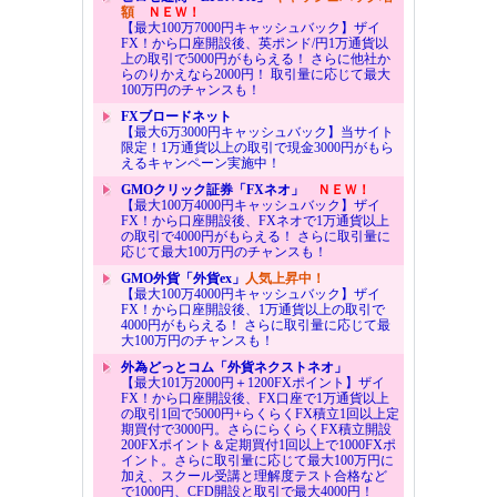
額
ＮＥＷ！
【最大100万7000円キャッシュバック】ザイ
FX！から口座開設後、英ポンド/円1万通貨以
上の取引で5000円がもらえる！ さらに他社か
らのりかえなら2000円！ 取引量に応じて最大
100万円のチャンスも！
FXブロードネット
【最大6万3000円キャッシュバック】当サイト
限定！1万通貨以上の取引で現金3000円がもら
えるキャンペーン実施中！
GMOクリック証券「FXネオ」
ＮＥＷ！
【最大100万4000円キャッシュバック】ザイ
FX！から口座開設後、FXネオで1万通貨以上
の取引で4000円がもらえる！ さらに取引量に
応じて最大100万円のチャンスも！
GMO外貨「外貨ex」
人気上昇中！
【最大100万4000円キャッシュバック】ザイ
FX！から口座開設後、1万通貨以上の取引で
4000円がもらえる！ さらに取引量に応じて最
大100万円のチャンスも！
外為どっとコム「外貨ネクストネオ」
【最大101万2000円＋1200FXポイント】ザイ
FX！から口座開設後、FX口座で1万通貨以上
の取引1回で5000円+らくらくFX積立1回以上定
期買付で3000円。さらにらくらくFX積立開設
200FXポイント＆定期買付1回以上で1000FXポ
イント。さらに取引量に応じて最大100万円に
加え、スクール受講と理解度テスト合格など
で1000円、CFD開設と取引で最大4000円！