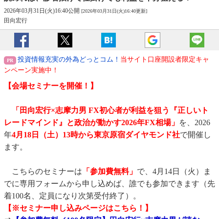
2026年03月31日(火)16:40公開
[2026年03月31日(火)16:40更新]
田向宏行
投資情報充実の外為どっとコム！
当サイト口座開設者限定キャ
ンペーン実施中！
【会場セミナー
を開催！】
「田向宏行×志摩力男 FX初心者が利益を狙う『正しいト
レードマインド』と政治が動かす2026年FX相場」
を、2026
年
4月18日（土）13時から東京原宿ダイヤモンド社
で開催し
ます。
こちらのセミナーは
「参加費無料」
で、4月14日（火）ま
でに専用フォームから申し込めば、誰でも参加できます（先
着100名、定員になり次第受付終了）。
【※セミナー申し込みページはこちら！】