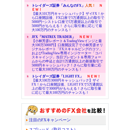
トレイダーズ証券「みんなのFX」
人気！
Ｎ
ＥＷ！
【最大101万円キャッシュバック】ザイFX！か
ら口座開設後、FX口座で5万通貨以上の取引で
5000円+シストレ口座で5万通貨以上の取引で
5000円がもらえる！ さらに取引量に応じて最
大100万円のチャンスも！
JFX「MATRIX TRADER」
ＮＥＷ！
【小林芳彦レポート＆TradingViewインジと最
大100万5000円】口座開設完了で小林芳彦オリ
ジナルレポート「FXスキャルピングのコツ」
およびTradingView専用インジケーター「コバ
スキャインジ」当日プレゼント＆専用フォー
ムからの申込と合計1万通貨以上の新規取引で
5000円キャッシュバック！さらに取引量に応
じて最大100万円のチャンスも！
トレイダーズ証券「LIGHT FX」
ＮＥＷ！
【最大100万3000円キャッシュバック】ザイ
FX！から口座開設後、LIGHT FXで5万通貨以
上の取引で3000円がもらえる！さらに取引量
に応じて最大100万円のチャンスも！
注目のFXキャンペーン
スプレッド（取引コスト）