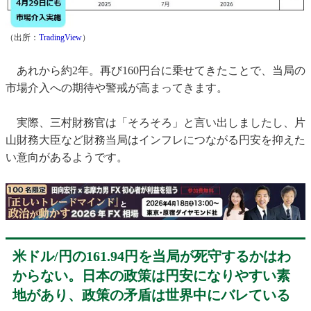
（出所：
TradingView
）
あれから約2年。再び160円台に乗せてきたことで、当局の
市場介入への期待や警戒が高まってきます。
実際、三村財務官は「そろそろ」と言い出しましたし、片
山財務大臣など財務当局はインフレにつながる円安を抑えた
い意向があるようです。
米ドル/円の161.94円を当局が死守するかはわ
からない。日本の政策は円安になりやすい素
地があり、政策の矛盾は世界中にバレている