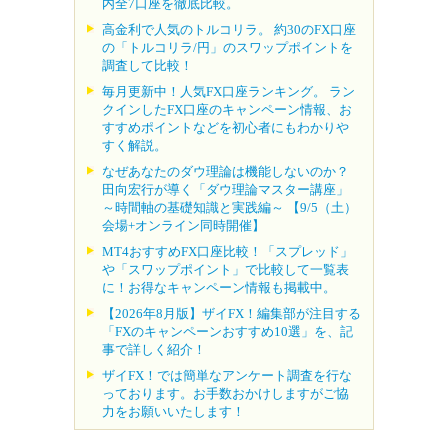
内全7口座を徹底比較。
高金利で人気のトルコリラ。 約30のFX口座
の「トルコリラ/円」のスワップポイントを
調査して比較！
毎月更新中！人気FX口座ランキング。 ラン
クインしたFX口座のキャンペーン情報、お
すすめポイントなどを初心者にもわかりや
すく解説。
なぜあなたのダウ理論は機能しないのか？
田向宏行が導く「ダウ理論マスター講座」
～時間軸の基礎知識と実践編～ 【9/5（土）
会場+オンライン同時開催】
MT4おすすめFX口座比較！「スプレッド」
や「スワップポイント」で比較して一覧表
に！お得なキャンペーン情報も掲載中。
【2026年8月版】ザイFX！編集部が注目する
「FXのキャンペーンおすすめ10選」を、記
事で詳しく紹介！
ザイFX！では簡単なアンケート調査を行な
っております。お手数おかけしますがご協
力をお願いいたします！