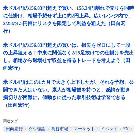
米ドル/円の156.83円超えで買い、155.34円割れで売りを同時
に仕掛け、相場予想せず上に約2円上昇。広いレンジ内で、
2/25の1.5円幅にリスクを限定して利益を狙えた（田向宏
行）
米ドル/円の156.83円超えの買いは、損失をゼロにして一段
の上昇狙える！中東に関係なく2/25足抜けでの仕掛けを先出
し。相場から退場せず収益を得るトレードを考えよう（田
向宏行）
米ドル/円はこの1カ月で大きく上下したが、それを予想、公
開できた人はいない。素人が相場観を持つと、感情が動き
損切りが困難に。値動きに従った取引技術は学習できる
（田向宏行）
関連タグ
田向宏行
ダウ理論
為替市場
マーケット
イベント
FX