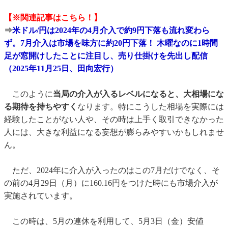
【※関連記事はこちら！】
⇒
米ドル/円は2024年の4月介入で約9円下落も流れ変わら
ず。7月介入は市場を味方に約20円下落！ 木曜なのに1時間
足が窓開けしたことに注目し、売り仕掛けを先出し配信
（2025年11月25日、田向宏行）
このように
当局の介入が入るレベルになると、大相場にな
る期待を持ちやすく
なります。特にこうした相場を実際には
経験したことがない人や、その時は上手く取引できなかった
人には、大きな利益になる妄想が膨らみやすいかもしれませ
ん。
ただ、2024年に介入が入ったのはこの7月だけでなく、そ
の前の4月29日（月）に160.16円をつけた時にも市場介入が
実施されています。
この時は、5月の連休を利用して、5月3日（金）安値