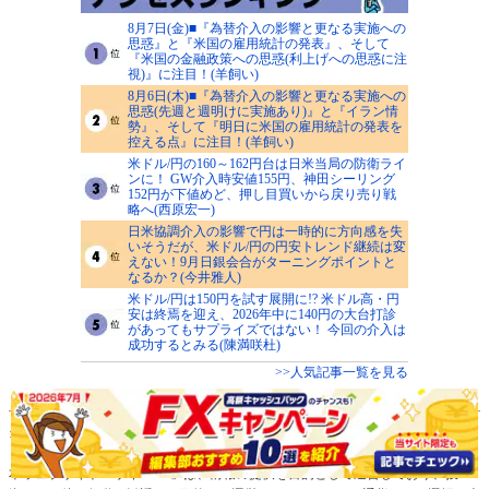
8月7日(金)■『為替介入の影響と更なる実施への
思惑』と『米国の雇用統計の発表』、そして
『米国の金融政策への思惑(利上げへの思惑に注
視)』に注目！(羊飼い)
8月6日(木)■『為替介入の影響と更なる実施への
思惑(先週と週明けに実施あり)』と『イラン情
勢』、そして『明日に米国の雇用統計の発表を
控える点』に注目！(羊飼い)
米ドル/円の160～162円台は日米当局の防衛ライ
ンに！ GW介入時安値155円、神田シーリング
152円が下値めど、押し目買いから戻り売り戦
略へ(西原宏一)
日米協調介入の影響で円は一時的に方向感を失
いそうだが、米ドル/円の円安トレンド継続は変
えない！9月日銀会合がターニングポイントと
なるか？(今井雅人)
米ドル/円は150円を試す展開に!? 米ドル高・円
安は終焉を迎え、2026年中に140円の大台打診
があってもサプライズではない！ 今回の介入は
成功するとみる(陳満咲杜)
>>人気記事一覧を見る
当ウェブサイトにおけるデータは、セントラル短資ＦＸ、クォンツ・リサーチ、
ＤＺＨフィナンシャルリサーチ、フィスコから情報の提供を受けております。
本ウェブサイト「ザイFX！」は、情報の提供を目的として運営しており、投