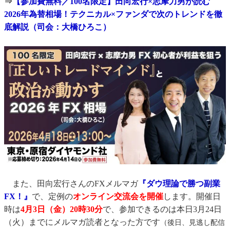
⇒
【参加費無料／100名限定】田向宏行×志摩力男が読む
2026年為替相場！テクニカル×ファンダで次のトレンドを徹
底解説（司会：大橋ひろこ）
また、田向宏行さんのFXメルマガ
『ダウ理論で勝つ副業
FX！』
で、定例の
オンライン交流会を
開催
します。開催日
時は
4月3日（金）20時30分
で、参加できるのは本日3月24日
（火）までにメルマガ読者となった方です
（後日、見逃し配信