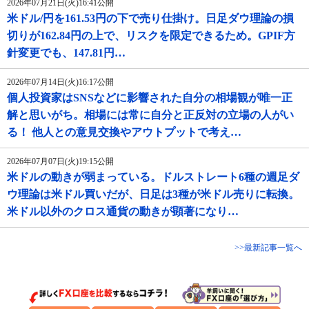
2026年07月21日(火)16:41公開
米ドル/円を161.53円の下で売り仕掛け。日足ダウ理論の損
切りが162.84円の上で、リスクを限定できるため。GPIF方
針変更でも、147.81円…
2026年07月14日(火)16:17公開
個人投資家はSNSなどに影響された自分の相場観が唯一正
解と思いがち。相場には常に自分と正反対の立場の人がい
る！ 他人との意見交換やアウトプットで考え…
2026年07月07日(火)19:15公開
米ドルの動きが弱まっている。ドルストレート6種の週足ダ
ウ理論は米ドル買いだが、日足は3種が米ドル売りに転換。
米ドル以外のクロス通貨の動きが顕著になり…
>>最新記事一覧へ