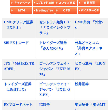
GMOクリック証券
セントラル短資ＦＸ
GMO外貨 「外貨e
「FXネオ」
「ＦＸダイレクトプ
x」
ラス」
SBI FXトレード
トレイダーズ証券
外為どっとコム
「みんなのFX」
「外貨ネクストネ
オ」
JFX 「MATRIX TR
ゴールデンウェイ・
ヒロセ通商 「LION
ADER」
ジャパン 「FXTF M
FX」
T4」
トレイダーズ証券
ゴールデンウェイ・
松井証券
「LIGHT FX」
ジャパン 「FXTF G
X-FX」
FXブロードネット
IG証券
楽天証券 「楽天MT