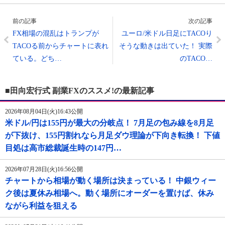
前の記事
次の記事
FX相場の混乱はトランプが
ユーロ/米ドル日足にTACOり
TACOる前からチャートに表れ
そうな動きは出ていた！ 実際
ている。どち…
のTACO…
■田向宏行式 副業FXのススメ!の最新記事
2026年08月04日(火)16:43公開
米ドル/円は155円が最大の分岐点！ 7月足の包み線を8月足
が下抜け、155円割れなら月足ダウ理論が下向き転換！ 下値
目処は高市総裁誕生時の147円…
2026年07月28日(火)16:56公開
チャートから相場が動く場所は決まっている！ 中銀ウィー
ク後は夏休み相場へ。動く場所にオーダーを置けば、休み
ながら利益を狙える