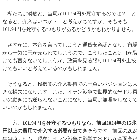
私たちは漠然と、当局が161.94円を死守するのでは？ と
なると、介入はいつか？ と考えがちですが、そもそも
161.94円を死守するつもりがあるかどうかもわかりません。
さすがに、本音を言ってしまうと通貨安容認となり、市場
から一気に円が売られてしまうので、こうしたことは口が裂
けても言えないでしょうが、政策を見る限り161.94円を上抜
けてもいいと考えているのかもしれません。
そうなると、投機筋の介入期待での円買いポジションは大
きな損失になります。また、イラン戦争で世界的な米ドル買
いの動きにも逆らわないことになり、当局は無理をしなくて
いいのかもしれません。
一方、
161.94円を死守するつもりなら、前回2024年の15兆
円以上の費用で介入する必要が出てきそう
です。前回の2024
年当時よりも、現在はイラン戦争の影響で米ドルが全面高だ