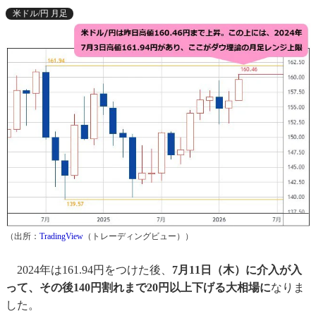
米ドル/円 月足
（出所：
TradingView
（トレーディングビュー））
2024年は161.94円をつけた後、
7月11日（木）に介入が入
って、その後140円割れまで20円以上下げる大相場に
なりま
した。