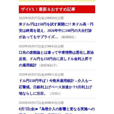
ザイFX！最新＆おすすめ記事
2026年08月07日(金)18時09分公開
米ドル/円は150円を試す展開に!? 米ドル高・円
安は終焉を迎え、2026年中に140円の大台打診
があってもサプライズ…
（陳満咲杜）
2026年08月07日(金)15時43分公開
口先の楽観論とは違って中東情勢は悪化し原油
反発、ドル円も158円台に戻しドル金利上昇で
の雇用統計
（持田有紀子）
2026年08月07日(金)09時11分公開
ドル円158円半ば！今晩米雇用統計→介入も一
応警戒。日銀利上げペース加速か？9月利上げ
地ならしに注目。
（ZERO）
2026年08月07日(金)06時45分公開
8月7日(金)■『為替介入の影響と更なる実施への