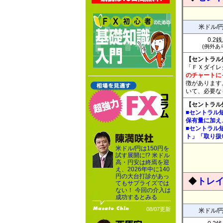
米ドル/
0.2
(例外あり
【セントラル
「ＦＸダイレ
のチャートに
徴があります
いて、必要な
【セントラル
■セントラル
保有量に加え
■セントラル
ト」「取り扱
米ドル/円は150円を
試す展開に!? 米ドル
高・円安は終焉を迎
え、2026年中に140
円の大台打診があっ
◆
トレイ
てもサプライズでは
ない！ 今回の介入は
成功するとみる
08/07更新
米ドル/