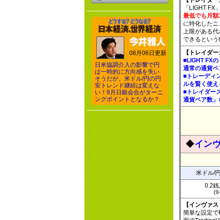
【トレイダーズ
「LIGHT 
最低でも月額
に特化したニ
上限がある代
できるという
【トレイダーズ
08月06日更新
■LIGHT 
日米協調介入の影響で円
通常の通貨ペ
は一時的に方向感を失い
■トレーディ
そうだが、米ドル/円の円
ルを賢く使え
安トレンド継続は変えな
■トレイダー
い！9月日銀会合がターニ
ングポイントとなるか？
通貨ペア数」
◆
インヴ
米ドル/
0.2
(9
【インヴァス
簡単な設定で