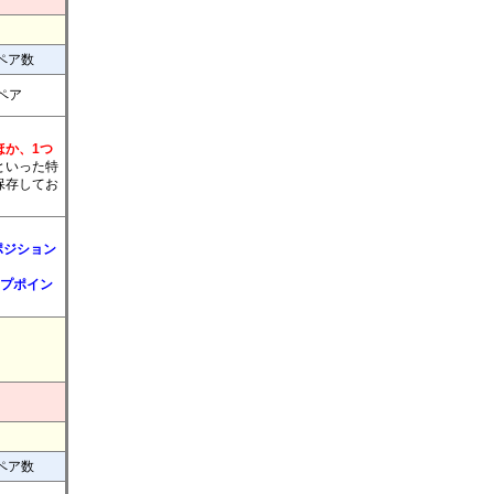
ペア数
7ペア
ほか、1つ
といった特
保存してお
ポジション
ップポイン
ペア数