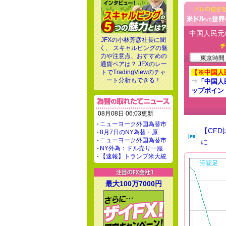
中国人民元/
JFXの小林芳彦社長に聞
く、 スキャルピングの魅
力や注意点、おすすめの
東京時間 -
通貨ペアは？ JFXのレー
トでTradingViewのチャ
【※中国人
ート分析もできる！
⇒
「中国人
ップポイン
08月08日 06:03更新
ニューヨーク外国為替市
【CF
8月7日のNY為替・原
ニューヨーク外国為替市
に
NY外為：ドル売り一服
【速報】トランプ米大統
最大100万7000円