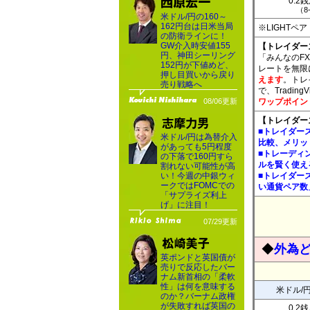
0.2
（8
米ドル/円の160～
162円台は日米当局
※LIGHT
の防衛ラインに！
GW介入時安値155
【トレイダー
円、神田シーリング
「みんなのFX
152円が下値めど、
レートを無限
押し目買いから戻り
えます
。トレ
売り戦略へ
で、Tradi
08/06更新
ワップポイン
【トレイダー
■トレイダー
米ドル/円は為替介入
比較、メリッ
があっても5円程度
■トレーディ
の下落で160円すら
ルを賢く使え
割れない可能性が高
い！今週の中銀ウィ
■トレイダー
ークではFOMCでの
い通貨ペア数
「サプライズ利上
げ」に注目！
07/29更新
◆
外為
英ポンドと英国債が
売りで反応したバー
ナム新首相の「柔軟
性」は何を意味する
米ドル/
のか？バーナム政権
が失敗すれば英国の
0.2