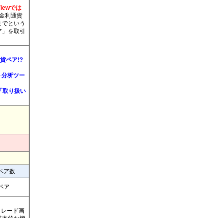
Viewでは
金利通貨
までという
ア」を取引
貨ペア!?
ト分析ツー
「取り扱い
ペア数
4ペア
トレード画