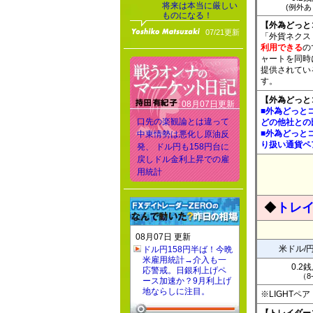
将来は本当に厳しい
(例外あり
ものになる！
【外為どっと
07/21更新
「外貨ネクストネ
利用できる
の
ャートを同時
提供されてい
す。
【外為どっと
08月07日更新
■外為どっと
口先の楽観論とは違って
どの他社との
■外為どっと
中東情勢は悪化し原油反
り扱い通貨ペ
発、 ドル円も158円台に
戻しドル金利上昇での雇
用統計
◆
トレイ
08月07日 更新
米ドル/
ドル円158円半ば！今晩
米雇用統計→介入も一
0.2
応警戒。日銀利上げペ
（8
ース加速か？9月利上げ
地ならしに注目。
※LIGHT