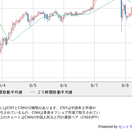
にはCNYとCNHの2種類があります。CNYは中国本土市場や
取引されているもの、CNHは香港オフショア市場で取引されてい
上のチャートはCNHの中国人民元と円の通貨ペア（CNH/JPY）
Powered by
セントラ