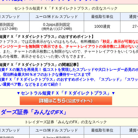
セントラル短資ＦＸ「ＦＸダイレクトプラス」の主なスペック
円 スプレッド
ユーロ/米ドル スプレッド
最低取引単位
通貨
銭原則固定
0.2pips原則固定
1000通貨
2
)(17-24時)
(例外あり)(17-24時)
短資ＦＸ「ＦＸダイレクトプラス」のおすすめポイント】
クトプラス」では広告表示がないのはもちろん、有料機能の
「秒足」表示が可能な
インジケーターを無制限で表示できる、チャートレイアウトの保存数に上限がない
。また、チャートの表示枚数にも制限がないので、チャートレイアウトをいくつも
ものを複数、表示させるといった使い方もできます。
短資ＦＸ「ＦＸダイレクトプラス」の関連記事】
短資ＦＸの魅力を再発見！ 低コストを実現したスプレッドや大口トレーダー必見の
、宿泊料金最大90％オフのおトクな優待サービスまで⁉
短資ＦＸ「ＦＸダイレクトプラス」のおすすめポイントや、「スプレッド」「スワ
い通貨ペア数」などをまとめて紹介！
▼セントラル短資ＦＸ「ＦＸダイレクトプラス」▼
ダーズ証券「みんなのFX」
トレイダーズ証券「みんなのFX」の主なスペック
円 スプレッド
ユーロ/米ドル スプレッド
最低取引単位
通貨