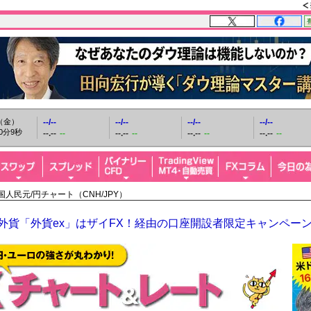
日（金）
--/--
--/--
--/--
--/--
0分10秒
--.--
--
--.--
--
--.--
--
--.--
--
国人民元/円チャート（CNH/JPY）
O外貨「外貨ex」はザイFX！経由の口座開設者限定キャンペー