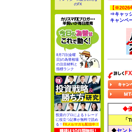
のFX
【※202
⇒キャッ
キャンペ
8月7日(金曜
日)の為替相場
の注目材料と
指標ランク
◆
投資のプロによるトレード
「T
に役立つ記事が無料で読め
る！
FXメルマガも配信中！
◆
セン