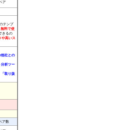
8ペア
標のテンプ
も無料で使
できるの
さや高いス
の他社との
ト分析ツー
」「取り扱
ペア数