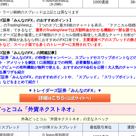
銭原則固定
0.3pips原則固定
1000通貨
3
-29時）
（8-29時）
ペア・ラージ銘柄のスプレッドは上記とは異なります
ズ証券「みんなのFX」のおすすめポイント】
」のTradingViewは、「1つのタブに最大6枚のチャートを表示」 「テクニカル指
に保存」できるなど、
通常のTradingViewでは月額料金がかかる機能の一部を誰で
イダーズ証券が厳選した87種類のテクニカル指標を駆使した高度なチャート分析が
ngViewに興味があるなら特におすすめのFX口座です。
主要通貨ペアのスプレッドの狭
トなど、スペック面でも多くのトレーダーに支持されています
。
ズ証券「みんなのFX」の関連記事】
ズ証券「みんなのFX」の特徴やキャンペーン、スプレッドやスワップポイントなど
ト・デメリットを解説！口座開設までの時間、必要書類も紹介！
ングビューの有料機能が無料で使える、おすすめのFX会社を公開！大人気のチャー
る裏ワザを紹介
ズ証券「みんなのFX」のおすすめポイントや、「スプレッド」「スワップポイント
」などをまとめて紹介！
▼トレイダーズ証券「みんなのFX」▼
どっとコム「外貨ネクストネオ」
外為どっとコム「外貨ネクストネオ」の主なスペック
円 スプレッド
ユーロ/米ドル スプレッド
最低取引単位
通貨
銭原則固定
0.3pips原則固定