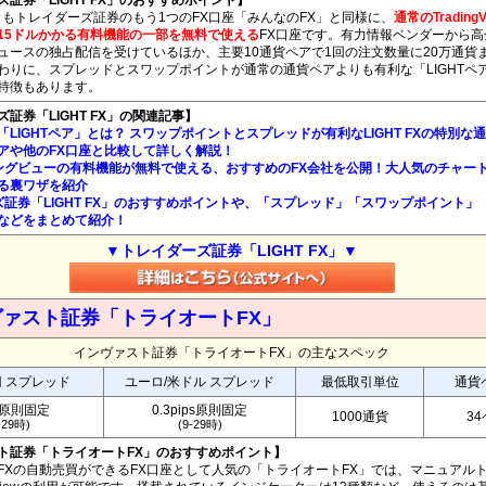
証券「LIGHT FX」のおすすめポイント】
FX」もトレイダーズ証券のもう1つのFX口座「みんなのFX」と同様に、
通常のTrading
15ドルかかる有料機能の一部を無料で使える
FX口座です。有力情報ベンダーから高
ュースの独占配信を受けているほか、主要10通貨ペアで1回の注文数量に20万通貨
わりに、スプレッドとスワップポイントが通常の通貨ペアよりも有利な「LIGHTペ
特徴もあります。
証券「LIGHT FX」の関連記事】
FXの「LIGHTペア」とは？ スワップポイントとスプレッドが有利なLIGHT FXの特別な通
アや他のFX口座と比較して詳しく解説！
ングビューの有料機能が無料で使える、おすすめのFX会社を公開！大人気のチャー
る裏ワザを紹介
ズ証券「LIGHT FX」のおすすめポイントや、「スプレッド」「スワップポイント」
などをまとめて紹介！
▼トレイダーズ証券「LIGHT FX」▼
ァスト証券「トライオートFX」
インヴァスト証券「トライオートFX」の主なスペック
円 スプレッド
ユーロ/米ドル スプレッド
最低取引単位
通貨
銭原則固定
0.3pips原則固定
1000通貨
3
-29時)
(9-29時)
ト証券「トライオートFX」のおすすめポイント】
FXの自動売買ができるFX口座として人気の「トライオートFX」では、マニュアル