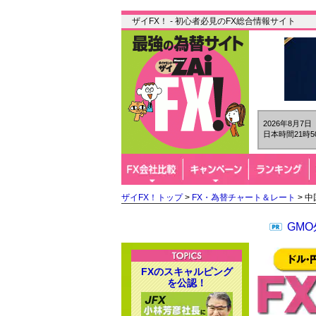
ザイFX！ - 初心者必見のFX総合情報サイト
2026年8月7
日本時間21時5
ザイFX！トップ
>
FX・為替チャート＆レート
> 中
GM
FXのスキャルピング
を公認！