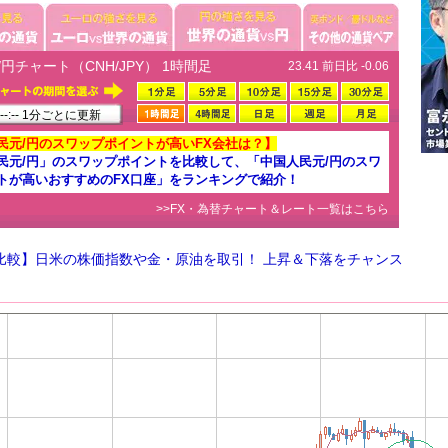
円チャート（CNH/JPY） 1時間足
23.41 前日比 -0.06
-:-- 1分ごとに更新
民元/円のスワップポイントが高いFX会社は？】
民元/円」のスワップポイントを比較して、「中国人民元/円のスワ
トが高いおすすめのFX口座」をランキングで紹介！
>>FX・為替チャート＆レート一覧はこちら
D比較】日米の株価指数や金・原油を取引！ 上昇＆下落をチャンス