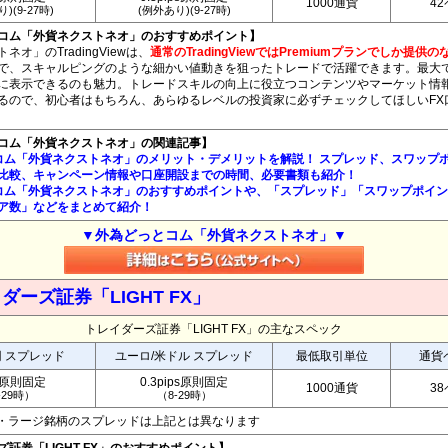
1000通貨
4
)(9-27時)
(例外あり)(9-27時)
コム「外貨ネクストネオ」のおすすめポイント】
オ」のTradingViewは、
通常のTradingViewではPremiumプランでしか提供
で、スキャルピングのような細かい値動きを狙ったトレードで活躍できます。最大
に表示できるのも魅力。トレードスキルの向上に役立つコンテンツやマーケット情
るので、初心者はもちろん、あらゆるレベルの投資家に必ずチェックしてほしいFX
コム「外貨ネクストネオ」の関連記事】
コム「外貨ネクストネオ」のメリット・デメリットを解説！ スプレッド、スワップ
比較、キャンペーン情報や口座開設までの時間、必要書類も紹介！
コム「外貨ネクストネオ」のおすすめポイントや、「スプレッド」「スワップポイ
ア数」などをまとめて紹介！
▼外為どっとコム「外貨ネクストネオ」▼
ダーズ証券「LIGHT FX」
トレイダーズ証券「LIGHT FX」の主なスペック
円 スプレッド
ユーロ/米ドル スプレッド
最低取引単位
通貨
銭原則固定
0.3pips原則固定
1000通貨
3
-29時）
（8-29時）
ペア・ラージ銘柄のスプレッドは上記とは異なります