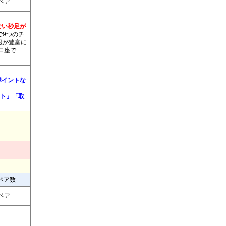
2ペア
のない秒足が
で9つのチ
報が豊富に
口座で
ポイントな
ント」「取
ペア数
8ペア