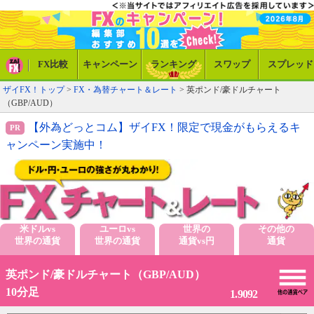
FX比較
キャンペーン
ランキング
スワップ
スプレッド
ザイFX！トップ
>
FX・為替チャート＆レート
> 英ポンド/豪ドルチャート
（GBP/AUD）
【外為どっとコム】ザイFX！限定で現金がもらえるキ
ャンペーン実施中！
米ドルvs
ユーロvs
世界の
その他の
世界の通貨
世界の通貨
通貨vs円
通貨
英ポンド/豪ドルチャート（GBP/AUD）
10分足
1.9092