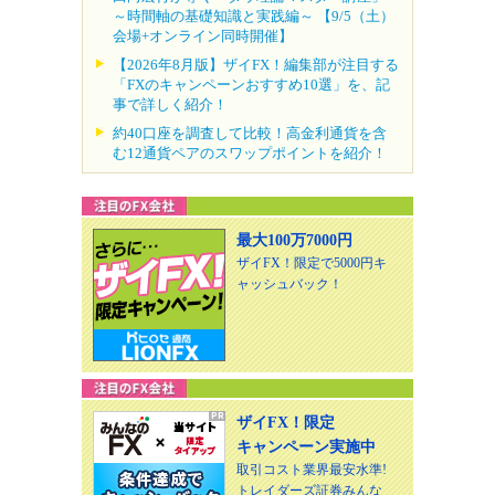
～時間軸の基礎知識と実践編～ 【9/5（土）
会場+オンライン同時開催】
【2026年8月版】ザイFX！編集部が注目する
「FXのキャンペーンおすすめ10選」を、記
事で詳しく紹介！
約40口座を調査して比較！高金利通貨を含
む12通貨ペアのスワップポイントを紹介！
最大100万7000円
ザイFX！限定で5000円キ
ャッシュバック！
ザイFX！限定
キャンペーン実施中
取引コスト業界最安水準!
トレイダーズ証券みんな