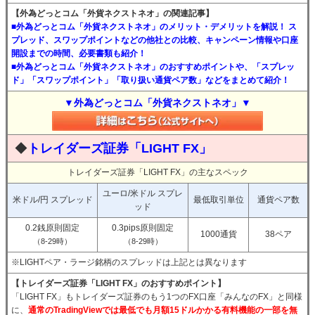
【外為どっとコム「外貨ネクストネオ」の関連記事】
■外為どっとコム「外貨ネクストネオ」のメリット・デメリットを解説！ ス
プレッド、スワップポイントなどの他社との比較、キャンペーン情報や口座
開設までの時間、必要書類も紹介！
■外為どっとコム「外貨ネクストネオ」のおすすめポイントや、「スプレッ
ド」「スワップポイント」「取り扱い通貨ペア数」などをまとめて紹介！
▼外為どっとコム「外貨ネクストネオ」▼
◆
トレイダーズ証券「LIGHT FX」
トレイダーズ証券「LIGHT FX」の主なスペック
ユーロ/米ドル スプレ
米ドル/円 スプレッド
最低取引単位
通貨ペア数
ッド
0.2銭原則固定
0.3pips原則固定
1000通貨
38ペア
（8-29時）
（8-29時）
※LIGHTペア・ラージ銘柄のスプレッドは上記とは異なります
【トレイダーズ証券「LIGHT FX」のおすすめポイント】
「LIGHT FX」もトレイダーズ証券のもう1つのFX口座「みんなのFX」と同様
に、
通常のTradingViewでは最低でも月額15ドルかかる有料機能の一部を無