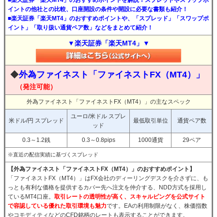
■楽天証券「楽天MT4」のおすすめポイントを解説！スプレッドやスワップポ
イントの他社との比較、口座開設の条件や開設に必要な書類も紹介！
■楽天証券「楽天MT4」のおすすめポイントや、「スプレッド」「スワップポ
イント」「取り扱い通貨ペア数」などをまとめて紹介！
▼楽天証券「楽天MT4」▼
◆
外為ファイネスト「ファイネストFX（MT4）」
（発注可能）
外為ファイネスト「ファイネストFX（MT4）」の主なスペック
ユーロ/米ドル スプレ
米ドル/円 スプレッド
最低取引単位
通貨ペア数
ッド
0.3～1.2銭
0.3～0.8pips
1000通貨
29ペア
※直近の配信実績に基づくスプレッド
【外為ファイネスト「ファイネストFX（MT4）」のおすすめポイント】
「ファイネストFX（MT4）」はFX会社のディーリングデスクを介さずに、も
っとも有利な価格を提供するカバー先へ注文を仲介する、NDD方式を採用し
ているMT4口座。
取引レートの透明性が高く、スキャルピングを公式サイト
で容認している優れた取引環境も魅力
です。EAの利用制限がなく、株価指数
やコモディティなどのCFD銘柄のレートも表示することができます。