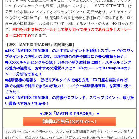
ます。MT4から直接注文を出すことはできませんが、取引に役立つオリジナ
ルのインディケーターも豊富に提供されています。「MATRIX TRADER」は
業界上位水準のスプレッドとスワップポイントに定評があり、スキャルピン
グもOKなFX口座です。経済指標の結果を発表とほぼ同時に確認できる「ロイ
ター経済指標速報」も提供していて、利用するメリットの大きいFX口座なの
で、
MT4を分析専用のツールとして割り切って使うのであれば多くのトレー
ダーにおすすめ
できます。
【JFX「MATRIX TRADER」の関連記事】
■JFX「MATRIX TRADER」のおすすめポイントを解説！スプレッドやスワッ
プポイントの他社との比較、口座開設の条件や開設に必要な書類も紹介！
■FXのスキャルピングを公認！ JFXの小林芳彦社長に聞く、スキャルピング
の魅力や注意点、おすすめの通貨ペアは？ JFXのレートでTradingViewのチ
ャート分析もできる！
■経済指標の速報を、ほぼリアルタイムで知る方法！FX口座を開設すれば、
誰でも無料で利用できるのが魅力！「ロイター経済指標速報」を実際に使っ
てみた！
■JFX「MATRIX TRADER」の特徴やスプレッド、スワップポイント、取り扱
い通貨ペア数などを紹介！
▼JFX「MATRIX TRADER」▼
※スプレッドはすべて例外あり。スプレッドは期間限定の縮小キャンペーンの値も含
まれており、相場の状況によっては原則固定スプレッドの配信を一時的に休止してい