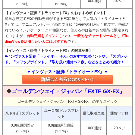
1000通貨
34ペア
(9-29時)
(9-29時)
【インヴァスト証券「トライオートFX」のおすすめポイント】
簡単な設定でFXの自動売買ができるFX口座として人気の「トライオートF
X」では、マニュアルトレード画面でTradingViewの利用が可能です。搭載さ
れているインジケーターは13種類など、使えるのは基本的な機能に限定され
ていますが、
自動売買をメインにしつつ、一般的なチャートツールとしてTra
dingViewを活用したい人にはおすすめ
です。
【インヴァスト証券「トライオートFX」の関連記事】
■インヴァスト証券「トライオートFX」のおすすめポイントや、「スプレッ
ド」「スワップポイント」「取り扱い通貨ペア数」などをまとめて紹介！
▼インヴァスト証券「トライオートFX」▼
◆
ゴールデンウェイ・ジャパン「FXTF GX-FX」
ゴールデンウェイ・ジャパン「FXTF GX-FX」の主なスペック
ユーロ/米ドル スプレ
米ドル/円 スプレッド
最低取引単位
通貨ペア数
ッド
0.0銭原則固定
0.0pips原則固定
1000通貨
29ペア
（9-27時）
（9-27時）