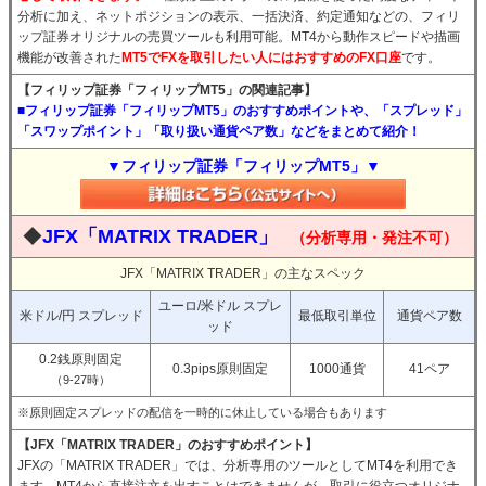
分析に加え、ネットポジションの表示、一括決済、約定通知などの、フィリ
ップ証券オリジナルの売買ツールも利用可能。MT4から動作スピードや描画
機能が改善された
MT5でFXを取引したい人にはおすすめのFX口座
です。
【フィリップ証券「フィリップMT5」の関連記事】
■フィリップ証券「フィリップMT5」のおすすめポイントや、「スプレッド」
「スワップポイント」「取り扱い通貨ペア数」などをまとめて紹介！
▼フィリップ証券「フィリップMT5」▼
◆
JFX「MATRIX TRADER」
（分析専用・発注不可）
JFX「MATRIX TRADER」の主なスペック
ユーロ/米ドル スプレ
米ドル/円 スプレッド
最低取引単位
通貨ペア数
ッド
0.2銭原則固定
0.3pips原則固定
1000通貨
41ペア
（9-27時）
※原則固定スプレッドの配信を一時的に休止している場合もあります
【JFX「MATRIX TRADER」のおすすめポイント】
JFXの「MATRIX TRADER」では、分析専用のツールとしてMT4を利用でき