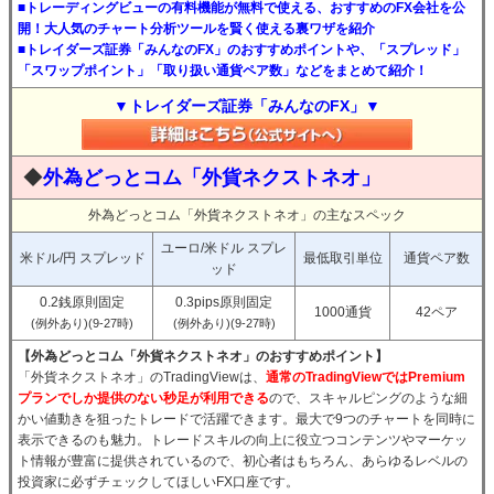
■トレーディングビューの有料機能が無料で使える、おすすめのFX会社を公
開！大人気のチャート分析ツールを賢く使える裏ワザを紹介
■トレイダーズ証券「みんなのFX」のおすすめポイントや、「スプレッド」
「スワップポイント」「取り扱い通貨ペア数」などをまとめて紹介！
▼トレイダーズ証券「みんなのFX」▼
◆
外為どっとコム「外貨ネクストネオ」
外為どっとコム「外貨ネクストネオ」の主なスペック
ユーロ/米ドル スプレ
米ドル/円 スプレッド
最低取引単位
通貨ペア数
ッド
0.2銭原則固定
0.3pips原則固定
1000通貨
42ペア
(例外あり)(9-27時)
(例外あり)(9-27時)
【外為どっとコム「外貨ネクストネオ」のおすすめポイント】
「外貨ネクストネオ」のTradingViewは、
通常のTradingViewではPremium
プランでしか提供のない秒足が利用できる
ので、スキャルピングのような細
かい値動きを狙ったトレードで活躍できます。最大で9つのチャートを同時に
表示できるのも魅力。トレードスキルの向上に役立つコンテンツやマーケッ
ト情報が豊富に提供されているので、初心者はもちろん、あらゆるレベルの
投資家に必ずチェックしてほしいFX口座です。