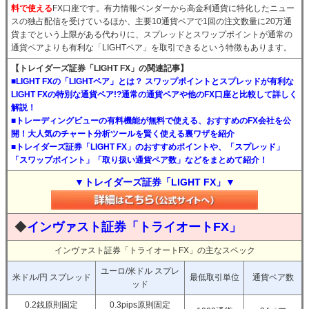
料で使える
FX口座です。有力情報ベンダーから高金利通貨に特化したニュー
スの独占配信を受けているほか、主要10通貨ペアで1回の注文数量に20万通
貨までという上限がある代わりに、スプレッドとスワップポイントが通常の
通貨ペアよりも有利な「LIGHTペア」を取引できるという特徴もあります。
【トレイダーズ証券「LIGHT FX」の関連記事】
■LIGHT FXの「LIGHTペア」とは？ スワップポイントとスプレッドが有利な
LIGHT FXの特別な通貨ペア!?通常の通貨ペアや他のFX口座と比較して詳しく
解説！
■トレーディングビューの有料機能が無料で使える、おすすめのFX会社を公
開！大人気のチャート分析ツールを賢く使える裏ワザを紹介
■トレイダーズ証券「LIGHT FX」のおすすめポイントや、「スプレッド」
「スワップポイント」「取り扱い通貨ペア数」などをまとめて紹介！
▼トレイダーズ証券「LIGHT FX」▼
◆
インヴァスト証券「トライオートFX」
インヴァスト証券「トライオートFX」の主なスペック
ユーロ/米ドル スプレ
米ドル/円 スプレッド
最低取引単位
通貨ペア数
ッド
0.2銭原則固定
0.3pips原則固定