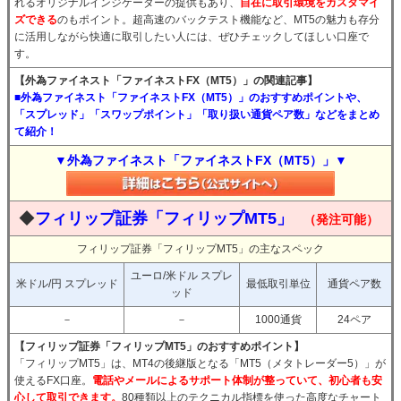
れるオリジナルインジケーターの提供もあり、
自在に取引環境をカスタマイ
ズできる
のもポイント。超高速のバックテスト機能など、MT5の魅力も存分
に活用しながら快適に取引したい人には、ぜひチェックしてほしい口座で
す。
【外為ファイネスト「ファイネストFX（MT5）」の関連記事】
■外為ファイネスト「ファイネストFX（MT5）」のおすすめポイントや、
「スプレッド」「スワップポイント」「取り扱い通貨ペア数」などをまとめ
て紹介！
▼外為ファイネスト「ファイネストFX（MT5）」▼
◆
フィリップ証券「フィリップMT5」
（発注可能）
フィリップ証券「フィリップMT5」の主なスペック
ユーロ/米ドル スプレ
米ドル/円 スプレッド
最低取引単位
通貨ペア数
ッド
－
－
1000通貨
24ペア
【フィリップ証券「フィリップMT5」のおすすめポイント】
「フィリップMT5」は、MT4の後継版となる「MT5（メタトレーダー5）」が
使えるFX口座。
電話やメールによるサポート体制が整っていて、初心者も安
心して取引できます。
80種類以上のテクニカル指標を使った高度なチャート