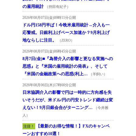
の雇用統計
（持田有紀子）
2026年08月07日(金)09時11分公開
ドル円158円半ば！今晩米雇用統計→介入も一
応警戒。日銀利上げペース加速か？9月利上げ
地ならしに注目。
（ZERO）
2026年08月07日(金)06時45分公開
8月7日(金)■『為替介入の影響と更なる実施への
思惑』と『米国の雇用統計の発表』、そして
『米国の金融政策への思惑(利上…
（羊飼い）
2026年08月06日(木)17時00分公開
日米協調介入の影響で円は一時的に方向感を失
いそうだが、米ドル/円の円安トレンド継続は変
えない！9月日銀会合がターニング…
（今井雅
人）
【最新のお得な情報！】FXのキャンペ
注目！
ーンおすすめ10選！