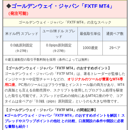
◆
ゴールデンウェイ・ジャパン「FXTF MT4」
（発注可能）
ゴールデンウェイ・ジャパン「FXTF MT4」の主なスペック
ユーロ/米ドル スプレ
米ドル/円 スプレッド
最低取引単位
通貨ペア数
ッド
0.0銭原則固定
0.0pips原則固定
1000通貨
29ペア
（9-27時）
（9-27時）
※建玉連動型の取引手数料制を採用（条件によっては無料）
【ゴールデンウェイ・ジャパン「FXTF MT4」のおすすめポイント】
ゴールデンウェイ・ジャパンの「FXTF MT4」は、著名トレーダーが監修した
インジケーターや定型チャートなどの、
オリジナルのツールが豊富なMT4専
用口座
。PC用のツールにはブラウザ版とインストール版の両方があり、MT4
の真髄とも言える自動売買や、スクリプトを使用したプログラム処理を駆使
した取引も可能です。スプレッドが広めの傾向にあるMT4口座の中で、コア
タイムは全ペアが「0.0銭（pips）原則固定」というのも大きな特徴です。
【ゴールデンウェイ・ジャパン「FXTF MT4」の関連記事】
■ゴールデンウェイ・ジャパン「FXTF MT4」のおすすめポイントを解説！ ス
プレッドやスワップポイントの他社 との比較、口座開設の条件や開設に必要
な書類も紹介！