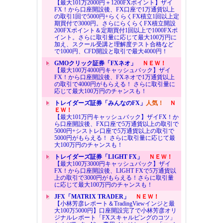
【最大101万2000円＋1200FXポイント】ザイ
FX！から口座開設後、FX口座で1万通貨以上
の取引1回で5000円+らくらくFX積立1回以上定
期買付で3000円。さらにらくらくFX積立開設
200FXポイント＆定期買付1回以上で1000FXポ
イント。さらに取引量に応じて最大100万円に
加え、スクール受講と理解度テスト合格など
で1000円、CFD開設と取引で最大4000円！
GMOクリック証券「FXネオ」
ＮＥＷ！
【最大100万4000円キャッシュバック】ザイ
FX！から口座開設後、FXネオで1万通貨以上
の取引で4000円がもらえる！ さらに取引量に
応じて最大100万円のチャンスも！
トレイダーズ証券「みんなのFX」
人気！
Ｎ
ＥＷ！
【最大101万円キャッシュバック】ザイFX！か
ら口座開設後、FX口座で5万通貨以上の取引で
5000円+シストレ口座で5万通貨以上の取引で
5000円がもらえる！ さらに取引量に応じて最
大100万円のチャンスも！
トレイダーズ証券「LIGHT FX」
ＮＥＷ！
【最大100万3000円キャッシュバック】ザイ
FX！から口座開設後、LIGHT FXで5万通貨以
上の取引で3000円がもらえる！さらに取引量
に応じて最大100万円のチャンスも！
JFX「MATRIX TRADER」
ＮＥＷ！
【小林芳彦レポート＆TradingViewインジと最
大100万5000円】口座開設完了で小林芳彦オリ
ジナルレポート「FXスキャルピングのコツ」