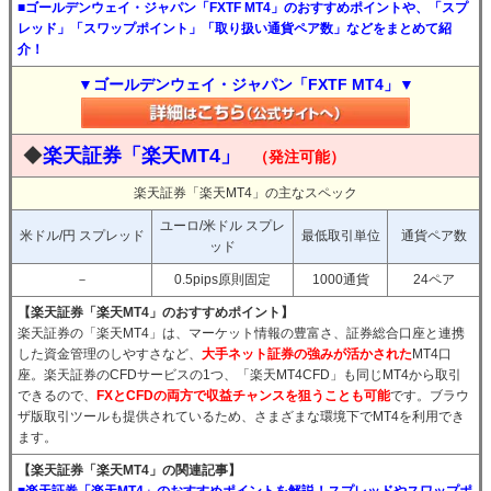
■ゴールデンウェイ・ジャパン「FXTF MT4」のおすすめポイントや、「スプ
レッド」「スワップポイント」「取り扱い通貨ペア数」などをまとめて紹
介！
▼ゴールデンウェイ・ジャパン「FXTF MT4」▼
◆
楽天証券「楽天MT4」
（発注可能）
楽天証券「楽天MT4」の主なスペック
ユーロ/米ドル スプレ
米ドル/円 スプレッド
最低取引単位
通貨ペア数
ッド
－
0.5pips原則固定
1000通貨
24ペア
【楽天証券「楽天MT4」のおすすめポイント】
楽天証券の「楽天MT4」は、マーケット情報の豊富さ、証券総合口座と連携
した資金管理のしやすさなど、
大手ネット証券の強みが活かされた
MT4口
座。楽天証券のCFDサービスの1つ、「楽天MT4CFD」も同じMT4から取引
できるので、
FXとCFDの両方で収益チャンスを狙うことも可能
です。ブラウ
ザ版取引ツールも提供されているため、さまざまな環境下でMT4を利用でき
ます。
【楽天証券「楽天MT4」の関連記事】