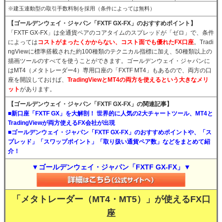
※建玉連動型の取引手数料制を採用（条件によっては無料）
【ゴールデンウェイ・ジャパン「FXTF GX-FX」のおすすめポイント】
「FXTF GX-FX」は全通貨ペアのコアタイムのスプレッドが「ゼロ」で、条件
によっては
コストがまったくかからない、コスト面でも優れたFX口座
。Tradi
ngViewに標準搭載された約100種類のテクニカル指標に加え、50種類以上の
描画ツールのすべてを使うことができます。ゴールデンウェイ・ジャパンに
はMT4（メタトレーダー4）専用口座の「FXTF MT4」もあるので、両方の口
座を開設しておけば、
TradingViewとMT4の両方を使えるという大きなメリ
ット
があります。
【ゴールデンウェイ・ジャパン「FXTF GX-FX」の関連記事】
■新口座「FXTF GX」を大解剖！ 世界的に人気の2大チャートツール、MT4と
TradingViewが両方使えるFX会社が出現
■ゴールデンウェイ・ジャパン「FXTF GX-FX」のおすすめポイントや、「ス
プレッド」「スワップポイント」「取り扱い通貨ペア数」などをまとめて紹
介！
▼ゴールデンウェイ・ジャパン「FXTF GX-FX」▼
「メタトレーダー（MT4・MT5）」が使えるFX口
座