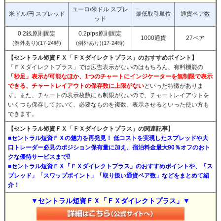
ユーロ/米ドル スプレ
米ドル/円 スプレッド
最低取引単位
通貨ペア数
ッド
0.2銭原則固定
0.2pips原則固定
1000通貨
27ペア
(例外あり)(17-24時)
(例外あり)(17-24時)
【セントラル短資ＦＸ「ＦＸダイレクトプラス」のおすすめポイント】
「ＦＸダイレクトプラス」では広告表示がないのはもちろん、有料機能の
「秒足」表示が可能なほか、1つのチャートにインジケーターを無制限で表示
できる、チャートレイアウトの保存数に上限がない
といった特徴がありま
す。また、チャートの表示枚数にも制限がないので、チャートレイアウトを
いくつも保存しておいて、必要なものを複数、表示させるといった使い方も
できます。
【セントラル短資ＦＸ「ＦＸダイレクトプラス」の関連記事】
■セントラル短資ＦＸの魅力を再発見！ 低コストを実現したスプレッドや大
口トレーダー必見のポジション保有量に加え、宿泊料金最大90％オフのおト
クな優待サービスまで⁉
■セントラル短資ＦＸ「ＦＸダイレクトプラス」のおすすめポイントや、「ス
プレッド」「スワップポイント」「取り扱い通貨ペア数」などをまとめて紹
介！
▼セントラル短資ＦＸ「ＦＸダイレクトプラス」▼