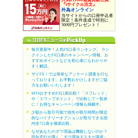
『iサイクル注文』
外為オンライン
当サイトからの口座申込者
限定！条件達成で特別に
3000円プレゼント！
毎月更新中！人気FX口座ランキング。 ラン
クインしたFX口座のキャンペーン情報、お
すすめポイントなどを初心者にもわかりや
すく解説。
ザイFX！では簡単なアンケート調査を行な
っております。お手数おかけしますがご協
力をお願いいたします！
MT4おすすめFX口座比較！「スプレッド」
や「スワップポイント」で比較して一覧表
に！お得なキャンペーン情報も掲載中。
少額から取引可能で損失や取引時間が限定
的なバイナリーオプションが取引できる国
内全7口座を徹底比較。
なぜあなたのダウ理論は機能しないのか？
田向宏行が導く「ダウ理論マスター講座」