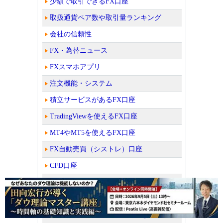
少額で取引できるFX口座
取扱通貨ペア数や取引量ランキング
会社の信頼性
FX・為替ニュース
FXスマホアプリ
注文機能・システム
積立サービスがあるFX口座
TradingViewを使えるFX口座
MT4やMT5を使えるFX口座
FX自動売買（シストレ）口座
CFD口座
バイナリーオプション口座
読者が選んだFX口座人気ランキング！
ビットコイン取引所・販売所を比較