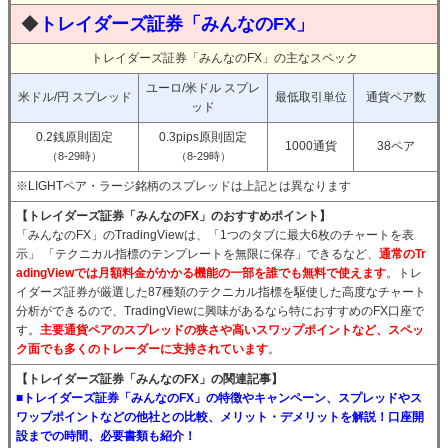
◆
トレイダーズ証券「みんなのFX」
トレイダーズ証券「みんなのFX」の主なスペック
ユーロ/米ドル スプレ
米ドル/円 スプレッド
最低取引単位
通貨ペア数
ッド
0.2銭原則固定
0.3pips原則固定
1000通貨
38ペア
（8-29時）
（8-29時）
※LIGHTペア・ラージ銘柄のスプレッドは上記とは異なります
【トレイダーズ証券「みんなのFX」のおすすめポイント】
「みんなのFX」のTradingViewは、「1つのタブに最大6枚のチャートを表
示」 「テクニカル指標のテンプレートを無限に保存」できるなど、
通常のTr
adingViewでは月額料金がかかる機能の一部を誰でも無料で使えます
。トレ
イダーズ証券が厳選した87種類のテクニカル指標を駆使した高度なチャート
分析ができるので、TradingViewに興味があるなら特におすすめのFX口座で
す。
主要通貨ペアのスプレッドの狭さや高いスワップポイントなど、スペッ
ク面でも多くのトレーダーに支持されています
。
【トレイダーズ証券「みんなのFX」の関連記事】
■トレイダーズ証券「みんなのFX」の特徴やキャンペーン、スプレッドやス
ワップポイントなどの他社との比較、メリット・デメリットを解説！口座開
設までの時間、必要書類も紹介！