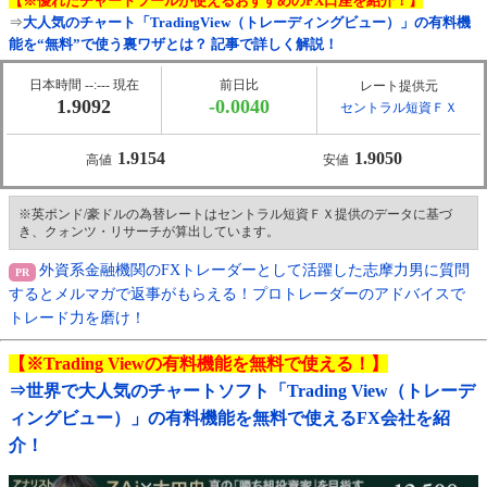
【※優れたチャートツールが使えるおすすめのFX口座を紹介！】
⇒
大人気のチャート「TradingView（トレーディングビュー）」の有料機
能を“無料”で使う裏ワザとは？ 記事で詳しく解説！
日本時間 --:--- 現在
前日比
レート提供元
1.9092
-0.0040
セントラル短資ＦＸ
1.9154
1.9050
高値
安値
※英ポンド/豪ドルの為替レートはセントラル短資ＦＸ提供のデータに基づ
き、クォンツ・リサーチが算出しています。
外資系金融機関のFXトレーダーとして活躍した志摩力男に質問
するとメルマガで返事がもらえる！プロトレーダーのアドバイスで
トレード力を磨け！
【※Trading Viewの有料機能を無料で使える！】
⇒世界で大人気のチャートソフト「Trading View（トレーデ
ィングビュー）」の有料機能を無料で使えるFX会社を紹
介！