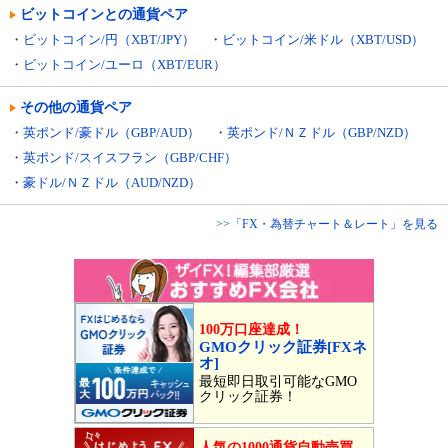
ビットコインとの通貨ペア
・
ビットコイン/円（XBT/JPY）
・
ビットコイン/米ドル（XBT/USD）
・
ビットコイン/ユーロ（XBT/EUR）
その他の通貨ペア
・
英ポンド/豪ドル（GBP/AUD）
・
英ポンド/ＮＺドル（GBP/NZD）
・
英ポンド/スイスフラン（GBP/CHF）
・
豪ドル/ＮＺドル（AUD/NZD）
>>「FX・為替チャート＆レート」を見る
100万口座達成！
GMOクリック証券[FXネ
オ]
最短即日取引可能なGMO
クリック証券！
人気の1000通貨自動売買