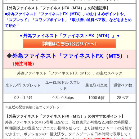
【外為ファイネスト「ファイネストFX（MT4）」の関連記事】
■外為ファイネスト「ファイネストFX（MT4）」のおすすめポイントや、
「スプレッド」「スワップポイント」「取り扱い通貨ペア数」などをまとめ
て紹介！
▼外為ファイネスト「ファイネストFX（MT4）」▼
◆
外為ファイネスト「ファイネストFX（MT5）」
（発注可能）
外為ファイネスト「ファイネストFX（MT5）」の主なスペック
ユーロ/米ドル スプレ
米ドル/円 スプレッド
最低取引単位
通貨ペア数
ッド
0.3～1.2銭
0.3～0.8pips
1000通貨
28ペア
※直近の配信実績に基づくスプレッド
【外為ファイネスト「ファイネストFX（MT5）」のおすすめポイント】
外為ファイネストのMT5専用口座では、複数表示が可能な21種類の時間足、
80種類以上の豊富なテクニカル指標を使って、より詳細なチャートの分析が
できます。ポジションの一括決済や、タイムゾーンを日本時間で表示してく