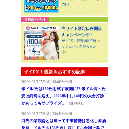
のFX
当サイト限定口座開設
キャンペーン中！
ザイFX！限定4000円キャ
ッシュバックがもらえ
る！
ザイFX！最新＆おすすめ記事
2026年08月07日(金)18時09分公開
米ドル/円は150円を試す展開に!? 米ドル高・円
安は終焉を迎え、2026年中に140円の大台打診
があってもサプライズ…
（陳満咲杜）
2026年08月07日(金)15時43分公開
口先の楽観論とは違って中東情勢は悪化し原油
反発、ドル円も158円台に戻しドル金利上昇で