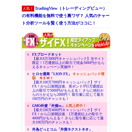
TradingView（トレーディングビュー）
人気！
の有料機能を無料で使う裏ワザ？ 人気のチャー
ト分析ツールを賢く使う方法がココに！
FXブロードネット
【最大6万3000円キャッシュバック】当サイト
限定！1万通貨以上の取引で現金3000円がもら
えるキャンペーン実施中！
ヒロセ通商「LION FX」
キャッシュバック増
額
ＮＥＷ！
【最大100万7000円キャッシュバック】ザイ
FX！から口座開設後、英ポンド/円1万通貨以
上の取引で5000円がもらえる！ さらに他社か
らのりかえなら2000円！ 取引量に応じて最大
100万円のチャンスも！
GMO外貨「外貨ex」
人気上昇中！
【最大100万4000円キャッシュバック】ザイ
FX！から口座開設後、1万通貨以上の取引で
4000円がもらえる！ さらに取引量に応じて最
大100万円のチャンスも！
外為どっとコム「外貨ネクストネオ」