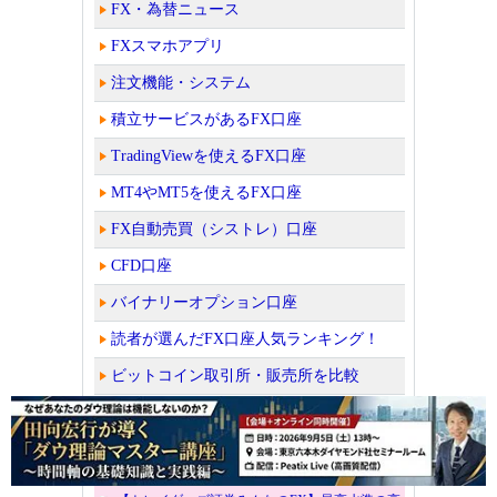
FX・為替ニュース
FXスマホアプリ
注文機能・システム
積立サービスがあるFX口座
TradingViewを使えるFX口座
MT4やMT5を使えるFX口座
FX自動売買（シストレ）口座
CFD口座
バイナリーオプション口座
読者が選んだFX口座人気ランキング！
ビットコイン取引所・販売所を比較
老舗FX会社の外為どっとコムではザイFX！か
らの口座開設者限定キャンペーン中！