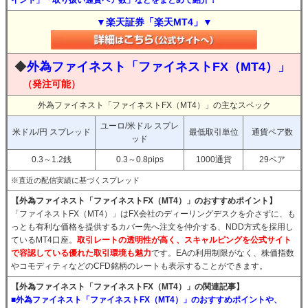
イント」「取り扱い通貨ペア数」などをまとめて紹介！
▼楽天証券「楽天MT4」▼
◆
外為ファイネスト「ファイネストFX（MT4）」
（発注可能）
外為ファイネスト「ファイネストFX（MT4）」の主なスペック
ユーロ/米ドル スプレ
米ドル/円 スプレッド
最低取引単位
通貨ペア数
ッド
0.3～1.2銭
0.3～0.8pips
1000通貨
29ペア
※直近の配信実績に基づくスプレッド
【外為ファイネスト「ファイネストFX（MT4）」のおすすめポイント】
「ファイネストFX（MT4）」はFX会社のディーリングデスクを介さずに、も
っとも有利な価格を提供するカバー先へ注文を仲介する、NDD方式を採用し
ているMT4口座。
取引レートの透明性が高く、スキャルピングを公式サイト
で容認している優れた取引環境も魅力
です。EAの利用制限がなく、株価指数
やコモディティなどのCFD銘柄のレートも表示することができます。
【外為ファイネスト「ファイネストFX（MT4）」の関連記事】
■外為ファイネスト「ファイネストFX（MT4）」のおすすめポイントや、