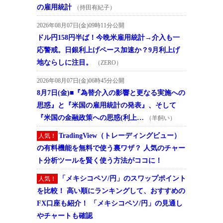
の雇用統計
（持田有紀子）
2026年08月07日(金)09時11分公開
ドル円158円半ば！今晩米雇用統計→介入も一
応警戒。日銀利上げペース加速か？9月利上げ
地ならしに注目。
（ZERO）
2026年08月07日(金)06時45分公開
8月7日(金)■『為替介入の影響と更なる実施への
思惑』と『米国の雇用統計の発表』、そして
『米国の金融政策への思惑(利上…
（羊飼い）
TradingView（トレーディングビュー）
人気！
の有料機能を無料で使う裏ワザ？ 人気のチャー
ト分析ツールを賢く使う方法がココに！
「メキシコペソ/円」のスワップポイント
人気！
を比較！ 高い順にランキングして、おすすめの
FX口座も紹介！ 「メキシコペソ/円」の見通し
やチャートも確認