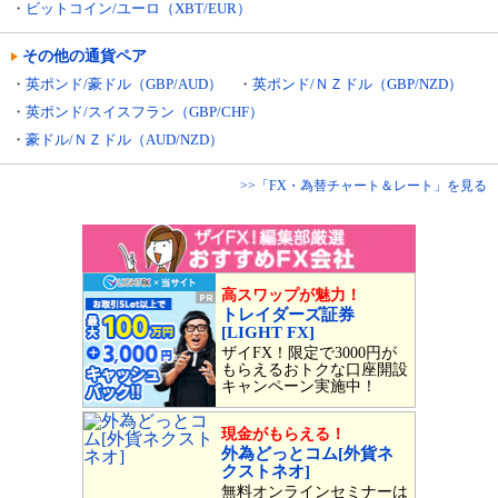
・
ビットコイン/ユーロ（XBT/EUR）
その他の通貨ペア
・
英ポンド/豪ドル（GBP/AUD）
・
英ポンド/ＮＺドル（GBP/NZD）
・
英ポンド/スイスフラン（GBP/CHF）
・
豪ドル/ＮＺドル（AUD/NZD）
>>「FX・為替チャート＆レート」を見る
高スワップが魅力！
トレイダーズ証券
[LIGHT FX]
ザイFX！限定で3000円が
もらえるおトクな口座開設
キャンペーン実施中！
現金がもらえる！
外為どっとコム[外貨ネ
クストネオ]
無料オンラインセミナーは