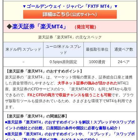
▼ゴールデンウェイ・ジャパン「FXTF MT4」▼
◆
楽天証券「楽天MT4」
（発注可能）
楽天証券「楽天MT4」の主なスペック
ユーロ/米ドル スプレ
米ドル/円 スプレッド
最低取引単位
通貨ペア数
ッド
－
0.5pips原則固定
1000通貨
24ペア
【楽天証券「楽天MT4」のおすすめポイント】
楽天証券の「楽天MT4」は、マーケット情報の豊富さ、証券総合口座と連携
した資金管理のしやすさなど、
大手ネット証券の強みが活かされた
MT4口
座。楽天証券のCFDサービスの1つ、「楽天MT4CFD」も同じMT4から取引
できるので、
FXとCFDの両方で収益チャンスを狙うことも可能
です。ブラウ
ザ版取引ツールも提供されているため、さまざまな環境下でMT4を利用でき
ます。
【楽天証券「楽天MT4」の関連記事】
■楽天証券「楽天MT4」のおすすめポイントを解説！スプレッドやスワップポ
イントの他社との比較、口座開設の条件や開設に必要な書類も紹介！
■楽天証券「楽天MT4」のおすすめポイントや、「スプレッド」「スワップポ