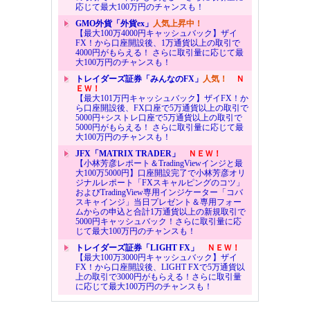
応じて最大100万円のチャンスも！
GMO外貨「外貨ex」
人気上昇中！
【最大100万4000円キャッシュバック】ザイ
FX！から口座開設後、1万通貨以上の取引で
4000円がもらえる！ さらに取引量に応じて最
大100万円のチャンスも！
トレイダーズ証券「みんなのFX」
人気！
Ｎ
ＥＷ！
【最大101万円キャッシュバック】ザイFX！か
ら口座開設後、FX口座で5万通貨以上の取引で
5000円+シストレ口座で5万通貨以上の取引で
5000円がもらえる！ さらに取引量に応じて最
大100万円のチャンスも！
JFX「MATRIX TRADER」
ＮＥＷ！
【小林芳彦レポート＆TradingViewインジと最
大100万5000円】口座開設完了で小林芳彦オリ
ジナルレポート「FXスキャルピングのコツ」
およびTradingView専用インジケーター「コバ
スキャインジ」当日プレゼント＆専用フォー
ムからの申込と合計1万通貨以上の新規取引で
5000円キャッシュバック！さらに取引量に応
じて最大100万円のチャンスも！
トレイダーズ証券「LIGHT FX」
ＮＥＷ！
【最大100万3000円キャッシュバック】ザイ
FX！から口座開設後、LIGHT FXで5万通貨以
上の取引で3000円がもらえる！さらに取引量
に応じて最大100万円のチャンスも！