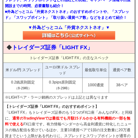
プレッド、スワップポイントなどの他社との比較、キャンペーン情報や口座
開設までの時間、必要書類も紹介！
■外為どっとコム「外貨ネクストネオ」のおすすめポイントや、「スプレッ
ド」「スワップポイント」「取り扱い通貨ペア数」などをまとめて紹介！
▼外為どっとコム「外貨ネクストネオ」▼
◆
トレイダーズ証券「LIGHT FX」
トレイダーズ証券「LIGHT FX」の主なスペック
ユーロ/米ドル スプレ
米ドル/円 スプレッド
最低取引単位
通貨ペア数
ッド
0.2銭原則固定
0.3pips原則固定
1000通貨
38ペア
（8-29時）
（8-29時）
※LIGHTペア・ラージ銘柄のスプレッドは上記とは異なります
【トレイダーズ証券「LIGHT FX」のおすすめポイント】
「LIGHT FX」もトレイダーズ証券のもう1つのFX口座「みんなのFX」と同様
に、
通常のTradingViewでは最低でも月額15ドルかかる有料機能の一部を無
料で使える
FX口座です。有力情報ベンダーから高金利通貨に特化したニュー
スの独占配信を受けているほか、主要10通貨ペアで1回の注文数量に20万通
貨までという上限がある代わりに、スプレッドとスワップポイントが通常の