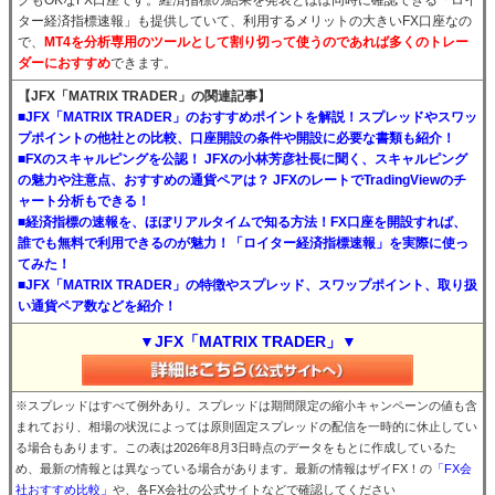
グもOKなFX口座です。経済指標の結果を発表とほぼ同時に確認できる「ロイ
ター経済指標速報」も提供していて、利用するメリットの大きいFX口座なの
で、
MT4を分析専用のツールとして割り切って使うのであれば多くのトレー
ダーにおすすめ
できます。
【JFX「MATRIX TRADER」の関連記事】
■JFX「MATRIX TRADER」のおすすめポイントを解説！スプレッドやスワッ
プポイントの他社との比較、口座開設の条件や開設に必要な書類も紹介！
■FXのスキャルピングを公認！ JFXの小林芳彦社長に聞く、スキャルピング
の魅力や注意点、おすすめの通貨ペアは？ JFXのレートでTradingViewのチ
ャート分析もできる！
■経済指標の速報を、ほぼリアルタイムで知る方法！FX口座を開設すれば、
誰でも無料で利用できるのが魅力！「ロイター経済指標速報」を実際に使っ
てみた！
■JFX「MATRIX TRADER」の特徴やスプレッド、スワップポイント、取り扱
い通貨ペア数などを紹介！
▼JFX「MATRIX TRADER」▼
※スプレッドはすべて例外あり。スプレッドは期間限定の縮小キャンペーンの値も含
まれており、相場の状況によっては原則固定スプレッドの配信を一時的に休止してい
る場合もあります。この表は2026年8月3日時点のデータをもとに作成しているた
め、最新の情報とは異なっている場合があります。最新の情報はザイFX！の
「FX会
社おすすめ比較」
や、各FX会社の公式サイトなどで確認してください