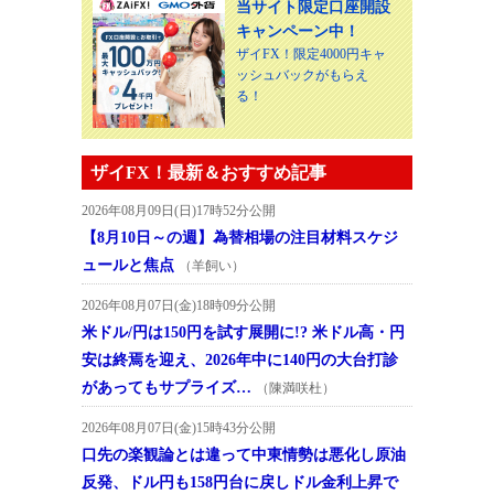
当サイト限定口座開設
キャンペーン中！
ザイFX！限定4000円キャ
ッシュバックがもらえ
る！
ザイFX！最新＆おすすめ記事
2026年08月09日(日)17時52分公開
【8月10日～の週】為替相場の注目材料スケジ
ュールと焦点
（羊飼い）
2026年08月07日(金)18時09分公開
米ドル/円は150円を試す展開に!? 米ドル高・円
安は終焉を迎え、2026年中に140円の大台打診
があってもサプライズ…
（陳満咲杜）
2026年08月07日(金)15時43分公開
口先の楽観論とは違って中東情勢は悪化し原油
反発、ドル円も158円台に戻しドル金利上昇で