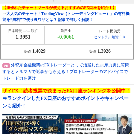
【※優れたチャートツールが使えるおすすめのFX口座を紹介！】
⇒
大人気のチャート「TradingView（トレーディングビュー）」の有料機
能を“無料”で使う裏ワザとは？ 記事で詳しく解説！
日本時間 --:--- 現在
前日比
レート提供元
1.3951
-0.0061
セントラル短資ＦＸ
1.4029
1.3926
高値
安値
外資系金融機関のFXトレーダーとして活躍した志摩力男に質問
するとメルマガで返事がもらえる！プロトレーダーのアドバイスで
トレード力を磨け！
ザイFX！読者投票で決まったFX口座ランキングを公開中！
⇒ランクインしたFX口座のおすすめポイントやキャンペー
ンも紹介！