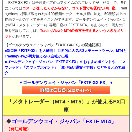
「FXTF GX-FX」は全通貨ペアのコアタイムのスプレッドが「ゼロ」で、条件
によっては
コストがまったくかからない、コスト面でも優れたFX口座
。Tradi
ngViewに標準搭載された約100種類のテクニカル指標に加え、50種類以上の
描画ツールのすべてを使うことができます。ゴールデンウェイ・ジャパンに
はMT4（メタトレーダー4）専用口座の「FXTF MT4」もあるので、両方の口
座を開設しておけば、
TradingViewとMT4の両方を使えるという大きなメリ
ット
があります。
【ゴールデンウェイ・ジャパン「FXTF GX-FX」の関連記事】
■新口座「FXTF GX」を大解剖！ 世界的に人気の2大チャートツール、MT4と
TradingViewが両方使えるFX会社が出現
■ゴールデンウェイ・ジャパン「FXTF GX-FX」のおすすめポイントや、「ス
プレッド」「スワップポイント」「取り扱い通貨ペア数」などをまとめて紹
介！
▼ゴールデンウェイ・ジャパン「FXTF GX-FX」▼
「メタトレーダー（MT4・MT5）」が使えるFX口
座
◆
ゴールデンウェイ・ジャパン「FXTF MT4」
（発注可能）