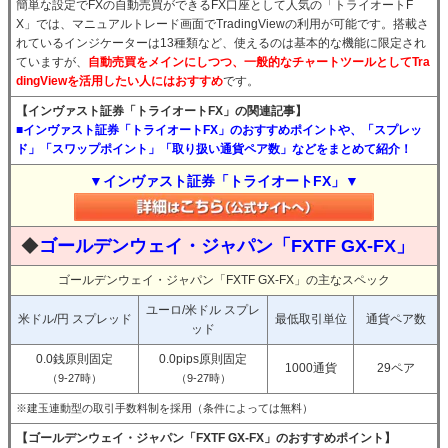
簡単な設定でFXの自動売買ができるFX口座として人気の「トライオートF
X」では、マニュアルトレード画面でTradingViewの利用が可能です。搭載さ
れているインジケーターは13種類など、使えるのは基本的な機能に限定され
ていますが、
自動売買をメインにしつつ、一般的なチャートツールとしてTra
dingViewを活用したい人にはおすすめ
です。
【インヴァスト証券「トライオートFX」の関連記事】
■インヴァスト証券「トライオートFX」のおすすめポイントや、「スプレッ
ド」「スワップポイント」「取り扱い通貨ペア数」などをまとめて紹介！
▼インヴァスト証券「トライオートFX」▼
◆
ゴールデンウェイ・ジャパン「FXTF GX-FX」
ゴールデンウェイ・ジャパン「FXTF GX-FX」の主なスペック
ユーロ/米ドル スプレ
米ドル/円 スプレッド
最低取引単位
通貨ペア数
ッド
0.0銭原則固定
0.0pips原則固定
1000通貨
29ペア
（9-27時）
（9-27時）
※建玉連動型の取引手数料制を採用（条件によっては無料）
【ゴールデンウェイ・ジャパン「FXTF GX-FX」のおすすめポイント】