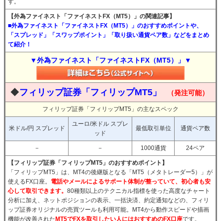
す。
【外為ファイネスト「ファイネストFX（MT5）」の関連記事】
■外為ファイネスト「ファイネストFX（MT5）」のおすすめポイントや、
「スプレッド」「スワップポイント」「取り扱い通貨ペア数」などをまとめ
て紹介！
▼外為ファイネスト「ファイネストFX（MT5）」▼
◆
フィリップ証券「フィリップMT5」
（発注可能）
フィリップ証券「フィリップMT5」の主なスペック
ユーロ/米ドル スプレ
米ドル/円 スプレッド
最低取引単位
通貨ペア数
ッド
－
－
1000通貨
24ペア
【フィリップ証券「フィリップMT5」のおすすめポイント】
「フィリップMT5」は、MT4の後継版となる「MT5（メタトレーダー5）」が
使えるFX口座。
電話やメールによるサポート体制が整っていて、初心者も安
心して取引できます。
80種類以上のテクニカル指標を使った高度なチャート
分析に加え、ネットポジションの表示、一括決済、約定通知などの、フィリ
ップ証券オリジナルの売買ツールも利用可能。MT4から動作スピードや描画
機能が改善された
MT5でFXを取引したい人にはおすすめのFX口座
です。