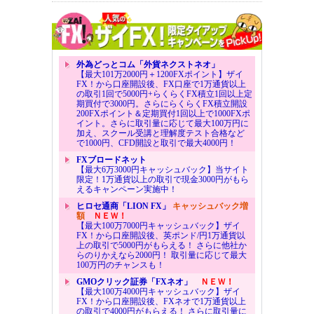
外為どっとコム「外貨ネクストネオ」
【最大101万2000円＋1200FXポイント】ザイ
FX！から口座開設後、FX口座で1万通貨以上
の取引1回で5000円+らくらくFX積立1回以上定
期買付で3000円。さらにらくらくFX積立開設
200FXポイント＆定期買付1回以上で1000FXポ
イント。さらに取引量に応じて最大100万円に
加え、スクール受講と理解度テスト合格など
で1000円、CFD開設と取引で最大4000円！
FXブロードネット
【最大6万3000円キャッシュバック】当サイト
限定！1万通貨以上の取引で現金3000円がもら
えるキャンペーン実施中！
ヒロセ通商「LION FX」
キャッシュバック増
額
ＮＥＷ！
【最大100万7000円キャッシュバック】ザイ
FX！から口座開設後、英ポンド/円1万通貨以
上の取引で5000円がもらえる！ さらに他社か
らのりかえなら2000円！ 取引量に応じて最大
100万円のチャンスも！
GMOクリック証券「FXネオ」
ＮＥＷ！
【最大100万4000円キャッシュバック】ザイ
FX！から口座開設後、FXネオで1万通貨以上
の取引で4000円がもらえる！ さらに取引量に