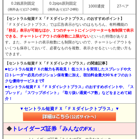
0.2銭原則固定
0.2pips原則固定
1000通貨
27ペア
(例外あり)(17-24時)
(例外あり)(17-24時)
【セントラル短資ＦＸ「ＦＸダイレクトプラス」のおすすめポイント】
「ＦＸダイレクトプラス」では広告表示がないのはもちろん、有料機能の
「秒足」表示が可能なほか、1つのチャートにインジケーターを無制限で表示
できる、チャートレイアウトの保存数に上限がない
といった特徴がありま
す。また、チャートの表示枚数にも制限がないので、チャートレイアウトを
いくつも保存しておいて、必要なものを複数、表示させるといった使い方も
できます。
【セントラル短資ＦＸ「ＦＸダイレクトプラス」の関連記事】
■セントラル短資ＦＸの魅力を再発見！ 低コストを実現したスプレッドや大
口トレーダー必見のポジション保有量に加え、宿泊料金最大90％オフのおト
クな優待サービスまで⁉
■セントラル短資ＦＸ「ＦＸダイレクトプラス」のおすすめポイントや、「ス
プレッド」「スワップポイント」「取り扱い通貨ペア数」などをまとめて紹
介！
▼セントラル短資ＦＸ「ＦＸダイレクトプラス」▼
◆
トレイダーズ証券「みんなのFX」