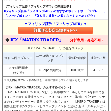
【フィリップ証券「フィリップMT5」の関連記事】
■フィリップ証券「フィリップMT5」のおすすめポイントや、「スプレッド」
「スワップポイント」「取り扱い通貨ペア数」などをまとめて紹介！
▼フィリップ証券「フィリップMT5」▼
◆
JFX「MATRIX TRADER」
（分析専用・発注不可）
JFX「MATRIX TRADER」の主なスペック
ユーロ/米ドル スプレ
米ドル/円 スプレッド
最低取引単位
通貨ペア数
ッド
0.2銭原則固定
0.3pips原則固定
1000通貨
41ペア
（9-27時）
※原則固定スプレッドの配信を一時的に休止している場合もあります
【JFX「MATRIX TRADER」のおすすめポイント】
JFXの「MATRIX TRADER」では、分析専用のツールとしてMT4を利用でき
ます。MT4から直接注文を出すことはできませんが、取引に役立つオリジナ
ルのインディケーターも豊富に提供されています。「MATRIX TRADER」は
業界上位水準のスプレッドとスワップポイントに定評があり、スキャルピン