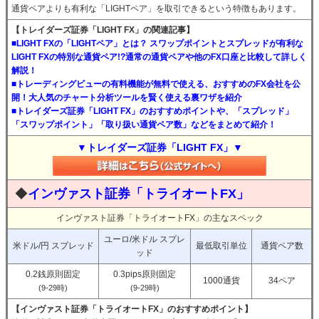
通貨ペアよりも有利な「LIGHTペア」を取引できるという特徴もあります。
【トレイダーズ証券「LIGHT FX」の関連記事】
■LIGHT FXの「LIGHTペア」とは？ スワップポイントとスプレッドが有利な
LIGHT FXの特別な通貨ペア!?通常の通貨ペアや他のFX口座と比較して詳しく
解説！
■トレーディングビューの有料機能が無料で使える、おすすめのFX会社を公
開！大人気のチャート分析ツールを賢く使える裏ワザを紹介
■トレイダーズ証券「LIGHT FX」のおすすめポイントや、「スプレッド」
「スワップポイント」「取り扱い通貨ペア数」などをまとめて紹介！
▼トレイダーズ証券「LIGHT FX」▼
◆
インヴァスト証券「トライオートFX」
インヴァスト証券「トライオートFX」の主なスペック
ユーロ/米ドル スプレ
米ドル/円 スプレッド
最低取引単位
通貨ペア数
ッド
0.2銭原則固定
0.3pips原則固定
1000通貨
34ペア
(9-29時)
(9-29時)
【インヴァスト証券「トライオートFX」のおすすめポイント】