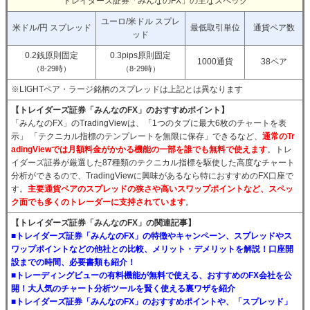
トレイダーズ証券「みんなのFX」の主なスペック
ユーロ/米ドル スプレ
米ドル/円 スプレッド
最低取引単位
通貨ペア数
ッド
0.2銭原則固定
0.3pips原則固定
1000通貨
38ペア
（8-29時）
（8-29時）
※LIGHTペア・ラージ銘柄のスプレッドは上記とは異なります
【トレイダーズ証券「みんなのFX」のおすすめポイント】
「みんなのFX」のTradingViewは、「1つのタブに最大6枚のチャートを表
示」 「テクニカル指標のテンプレートを無限に保存」できるなど、
通常のTr
adingViewでは月額料金がかかる機能の一部を誰でも無料で使えます
。トレ
イダーズ証券が厳選した87種類のテクニカル指標を駆使した高度なチャート
分析ができるので、TradingViewに興味があるなら特におすすめのFX口座で
す。
主要通貨ペアのスプレッドの狭さや高いスワップポイントなど、スペッ
ク面でも多くのトレーダーに支持されています
。
【トレイダーズ証券「みんなのFX」の関連記事】
■トレイダーズ証券「みんなのFX」の特徴やキャンペーン、スプレッドやス
ワップポイントなどの他社との比較、メリット・デメリットを解説！口座開
設までの時間、必要書類も紹介！
■トレーディングビューの有料機能が無料で使える、おすすめのFX会社を公
開！大人気のチャート分析ツールを賢く使える裏ワザを紹介
■トレイダーズ証券「みんなのFX」のおすすめポイントや、「スプレッド」