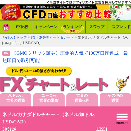
FX比較
キャンペーン
ランキング
スワップ
スプレッド
ザイFX！トップ
>
FX・為替チャート＆レート
> 米ドル/カナダドルチャート（米
ドル/加ドル、USD/CAD）
【GMOクリック証券】圧倒的人気で100万口座達成！最
短即日で取引可能！
米ドルvs
ユーロvs
世界の
その他の
世界の通貨
世界の通貨
通貨vs円
通貨
米ドル/カナダドルチャート（米ドル/加ドル、
USD/CAD）
1.3951
30分足