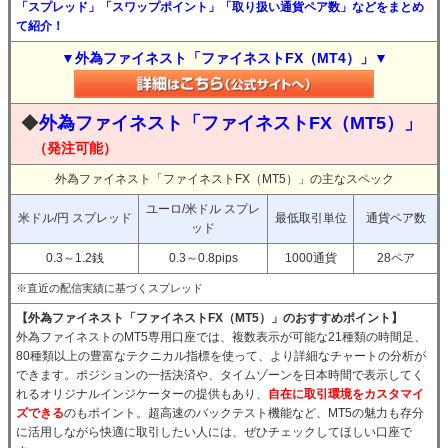
「スプレッド」「スワップポイント」「取り扱い通貨ペア数」などをまとめ
て紹介！
▼外為ファイネスト「ファイネストFX（MT4）」▼
◆
外為ファイネスト「ファイネストFX（MT5）」
（発注可能）
外為ファイネスト「ファイネストFX（MT5）」の主なスペック
ユーロ/米ドル スプレ
米ドル/円 スプレッド
最低取引単位
通貨ペア数
ッド
0.3～1.2銭
0.3～0.8pips
1000通貨
28ペア
※直近の配信実績に基づくスプレッド
【外為ファイネスト「ファイネストFX（MT5）」のおすすめポイント】
外為ファイネストのMT5専用口座では、複数表示が可能な21種類の時間足、
80種類以上の豊富なテクニカル指標を使って、より詳細なチャートの分析が
できます。ポジションの一括決済や、タイムゾーンを日本時間で表示してく
れるオリジナルインジケーターの提供もあり、
自在に取引環境をカスタマイ
ズできる
のもポイント。超高速のバックテスト機能など、MT5の魅力も存分
に活用しながら快適に取引したい人には、ぜひチェックしてほしい口座で