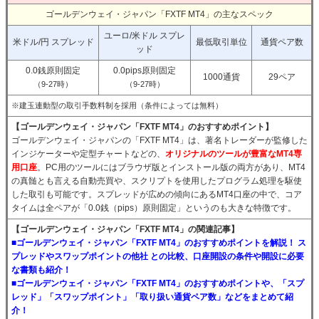
ゴールデンウェイ・ジャパン「FXTF MT4」の主なスペック
ユーロ/米ドル スプレ
米ドル/円 スプレッド
最低取引単位
通貨ペア数
ッド
0.0銭原則固定
0.0pips原則固定
1000通貨
29ペア
（9-27時）
（9-27時）
※建玉連動型の取引手数料制を採用（条件によっては無料）
【ゴールデンウェイ・ジャパン「FXTF MT4」のおすすめポイント】
ゴールデンウェイ・ジャパンの「FXTF MT4」は、著名トレーダーが監修した
インジケーターや定型チャートなどの、
オリジナルのツールが豊富なMT4専
用口座
。PC用のツールにはブラウザ版とインストール版の両方があり、MT4
の真髄とも言える自動売買や、スクリプトを使用したプログラム処理を駆使
した取引も可能です。スプレッドが広めの傾向にあるMT4口座の中で、コア
タイムは全ペアが「0.0銭（pips）原則固定」というのも大きな特徴です。
【ゴールデンウェイ・ジャパン「FXTF MT4」の関連記事】
■ゴールデンウェイ・ジャパン「FXTF MT4」のおすすめポイントを解説！ ス
プレッドやスワップポイントの他社 との比較、口座開設の条件や開設に必要
な書類も紹介！
■ゴールデンウェイ・ジャパン「FXTF MT4」のおすすめポイントや、「スプ
レッド」「スワップポイント」「取り扱い通貨ペア数」などをまとめて紹
介！