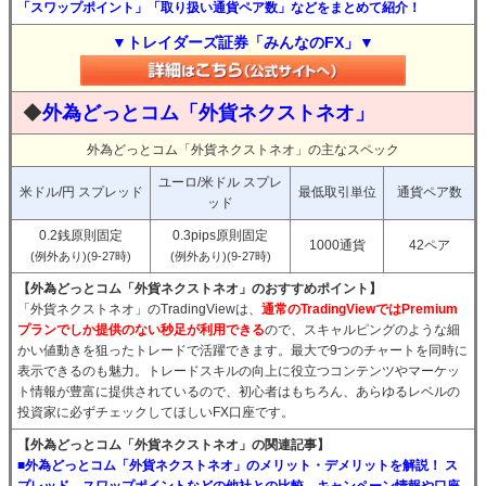
「スワップポイント」「取り扱い通貨ペア数」などをまとめて紹介！
▼トレイダーズ証券「みんなのFX」▼
◆
外為どっとコム「外貨ネクストネオ」
外為どっとコム「外貨ネクストネオ」の主なスペック
ユーロ/米ドル スプレ
米ドル/円 スプレッド
最低取引単位
通貨ペア数
ッド
0.2銭原則固定
0.3pips原則固定
1000通貨
42ペア
(例外あり)(9-27時)
(例外あり)(9-27時)
【外為どっとコム「外貨ネクストネオ」のおすすめポイント】
「外貨ネクストネオ」のTradingViewは、
通常のTradingViewではPremium
プランでしか提供のない秒足が利用できる
ので、スキャルピングのような細
かい値動きを狙ったトレードで活躍できます。最大で9つのチャートを同時に
表示できるのも魅力。トレードスキルの向上に役立つコンテンツやマーケッ
ト情報が豊富に提供されているので、初心者はもちろん、あらゆるレベルの
投資家に必ずチェックしてほしいFX口座です。
【外為どっとコム「外貨ネクストネオ」の関連記事】
■外為どっとコム「外貨ネクストネオ」のメリット・デメリットを解説！ ス