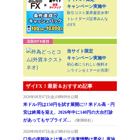
キャンペーン実施中
取引コスト業界最安水準!
トレイダーズ証券みんな
のFX
当サイト限定
キャンペーン実施中
初心者にうれしい無料オ
ンラインセミナーが充実!
ザイFX！最新＆おすすめ記事
2026年08月07日(金)18時09分公開
米ドル/円は150円を試す展開に!? 米ドル高・円
安は終焉を迎え、2026年中に140円の大台打診
があってもサプライズ…
（陳満咲杜）
2026年08月07日(金)15時43分公開
口先の楽観論とは違って中東情勢は悪化し原油