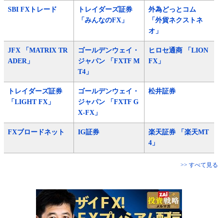
SBI FXトレード
トレイダーズ証券
外為どっとコム
「みんなのFX」
「外貨ネクストネ
オ」
JFX 「MATRIX TR
ゴールデンウェイ・
ヒロセ通商 「LION
ADER」
ジャパン 「FXTF M
FX」
T4」
トレイダーズ証券
ゴールデンウェイ・
松井証券
「LIGHT FX」
ジャパン 「FXTF G
X-FX」
FXブロードネット
IG証券
楽天証券 「楽天MT
4」
>> すべて見る