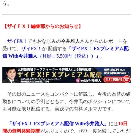
う。
【ザイＦＸ！編集部からのお知らせ】
ザイFX！
でもおなじみの
今井雅人
さんからのレポートを
受けて、
ザイFX！
が 配信する
「ザイFX！ FXプレミアム配
信 With今井雅人
（月額：5,500円（税込）
）」
。
その日のニュースをコンパクトに解説し、今後の為替の値
動きについての予測とともに、今井氏のポジションについて
も可能な限り配信する、実践型の有料メルマガです。
「ザイFX！ FXプレミアム配信 With今井雅人」
には
10日
間の無料体験期間
がありますので、ぜひ一度体験していただ