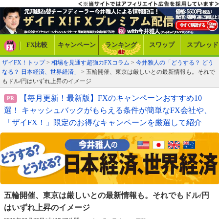
FX比較
キャンペーン
ランキング
スワップ
スプレッド
ザイFX！トップ
>
相場を見通す超強力FXコラム
>
今井雅人の「どうする？ どう
なる？ 日本経済、世界経済」
> 五輪開催、東京は厳しいとの最新情報も。それで
もドル/円はいずれ上昇のイメージ
【毎月更新！最新版】FXのキャンペーンおすすめ10
選！ キャッシュバックがもらえる条件が簡単なFX会社や、
「ザイFX！」限定のお得なキャンペーンを厳選して紹介
五輪開催、東京は厳しいとの最新情報も。
それでもドル/円
はいずれ上昇のイメージ