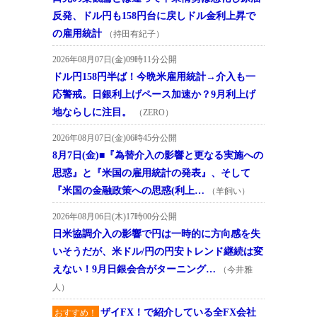
反発、ドル円も158円台に戻しドル金利上昇で
の雇用統計
（持田有紀子）
2026年08月07日(金)09時11分公開
ドル円158円半ば！今晩米雇用統計→介入も一
応警戒。日銀利上げペース加速か？9月利上げ
地ならしに注目。
（ZERO）
2026年08月07日(金)06時45分公開
8月7日(金)■『為替介入の影響と更なる実施への
思惑』と『米国の雇用統計の発表』、そして
『米国の金融政策への思惑(利上…
（羊飼い）
2026年08月06日(木)17時00分公開
日米協調介入の影響で円は一時的に方向感を失
いそうだが、米ドル/円の円安トレンド継続は変
えない！9月日銀会合がターニング…
（今井雅
人）
ザイFX！で紹介している全FX会社
おすすめ！