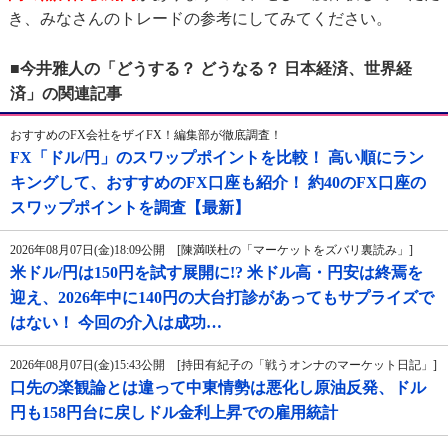
き、みなさんのトレードの参考にしてみてください。
■今井雅人の「どうする？ どうなる？ 日本経済、世界経
済」の関連記事
おすすめのFX会社をザイFX！編集部が徹底調査！
FX「ドル/円」のスワップポイントを比較！ 高い順にラン
キングして、おすすめのFX口座も紹介！ 約40のFX口座の
スワップポイントを調査【最新】
2026年08月07日(金)18:09公開 [陳満咲杜の「マーケットをズバリ裏読み」]
米ドル/円は150円を試す展開に!? 米ドル高・円安は終焉を
迎え、2026年中に140円の大台打診があってもサプライズで
はない！ 今回の介入は成功…
2026年08月07日(金)15:43公開 [持田有紀子の「戦うオンナのマーケット日記」]
口先の楽観論とは違って中東情勢は悪化し原油反発、ドル
円も158円台に戻しドル金利上昇での雇用統計