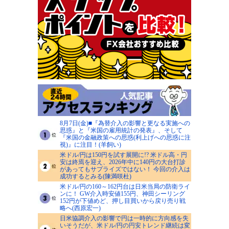
8月7日(金)■『為替介入の影響と更なる実施への
思惑』と『米国の雇用統計の発表』、そして
『米国の金融政策への思惑(利上げへの思惑に注
視)』に注目！(羊飼い)
米ドル/円は150円を試す展開に!? 米ドル高・円
安は終焉を迎え、2026年中に140円の大台打診
があってもサプライズではない！ 今回の介入は
成功するとみる(陳満咲杜)
米ドル/円の160～162円台は日米当局の防衛ライ
ンに！ GW介入時安値155円、神田シーリング
152円が下値めど、押し目買いから戻り売り戦
略へ(西原宏一)
日米協調介入の影響で円は一時的に方向感を失
いそうだが、米ドル/円の円安トレンド継続は変