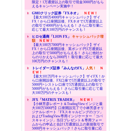
限定！1万通貨以上の取引で現金3000円がもら
えるキャンペーン実施中！
GMOクリック証券「FXネオ」
ＮＥＷ！
【最大100万4000円キャッシュバック】ザイ
FX！から口座開設後、FXネオで1万通貨以上
の取引で4000円がもらえる！ さらに取引量に
応じて最大100万円のチャンスも！
ヒロセ通商「LION FX」
キャッシュバック増
額
ＮＥＷ！
【最大100万7000円キャッシュバック】ザイ
FX！から口座開設後、英ポンド/円1万通貨以
上の取引で5000円がもらえる！ さらに他社か
らのりかえなら2000円！ 取引量に応じて最大
100万円のチャンスも！
トレイダーズ証券「みんなのFX」
人気！
Ｎ
ＥＷ！
【最大101万円キャッシュバック】ザイFX！か
ら口座開設後、FX口座で5万通貨以上の取引で
5000円+シストレ口座で5万通貨以上の取引で
5000円がもらえる！ さらに取引量に応じて最
大100万円のチャンスも！
JFX「MATRIX TRADER」
ＮＥＷ！
【小林芳彦レポート＆TradingViewインジと最
大100万5000円】口座開設完了で小林芳彦オリ
ジナルレポート「FXスキャルピングのコツ」
およびTradingView専用インジケーター「コバ
スキャインジ」当日プレゼント＆専用フォー
ムからの申込と合計1万通貨以上の新規取引で
5000円キャッシュバック！さらに取引量に応