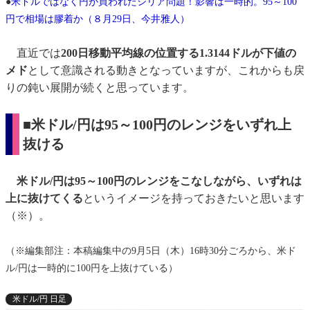
●
米ドルではなく円が買われたシリア問題！影響は一時的。95～100
円で相場は膠着か（８月29日、今井雅人）
直近では
200日移動平均線の位置する1.3144ドルが下値の
メド
として意識される動きとなっていますが、これからも戻
りの鈍い展開が続くと思っています。
■米ドル/円は95～100円のレンジをいずれ上
抜ける
米ドル/円は95～100円のレンジをこなしながら、いずれは
上に抜けてくる
というイメージを持っておきたいと思います
（※）。
（※編集部注：本稿編集中の9月5日（木）16時30分ごろから、米ド
ル/円は一時的に100円を上抜けている）
米ドル/円 日足