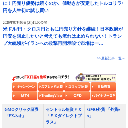
に！円売り優勢は続くのか、値動きが安定したトルコリラ/
円を人生初の試し買い
2026年07月09日(木)11:00公開
米ドル/円・クロス円ともに円売り方針を継続！日本政府が
円安を阻止したいと考えても流れは止められない！トラン
プ大統領がイランへの攻撃再開示唆で市場は一…
>>最新記事一覧へ
GMOクリック証券
セントラル短資ＦＸ
GMO外貨 「外貨e
「FXネオ」
「ＦＸダイレクトプ
x」
ラス」