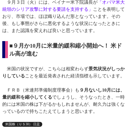
９月３日（火）には、ベイナー米下院議長が
「オバマ米大
統領のシリア攻撃に対する要請を支持する」
ことを表明して
おり、市場では、ほぼ織り込んだ形となっています。その
後、もし事態がさらに悪化するような状況になったときに
は、また認識を変えれば良いと思っています。
■９月か10月に米量的緩和縮小開始へ！ 米ド
ル高が進む
米国の状況ですが、こちらは相変わらず
景気状況がしっか
りしている
ことを最近発表された経済指標も示しています。
ＦＲＢ（米連邦準備制度理事会）も
９月ないし10月には、
量的緩和を縮小してくる
でしょうし、そうなったとき、一時
的には米国の株は下がるかもしれませんが、耐久力は強くな
っているので持ちこたえてしまうと思います。
米国株（ＵＳ30） 日足