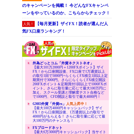
のキャンペーンを掲載！ 今どんなFXキャンペ
ーンをやっているのか、こちらからチェック！
【毎月更新】ザイFX！読者が選んだ人
人気！
気FX口座ランキング！
外為どっとコム「外貨ネクストネオ」
【最大101万2000円＋1200FXポイント】ザイ
FX！から口座開設後、FX口座で1万通貨以上
の取引1回で5000円+らくらくFX積立1回以上定
期買付で3000円。さらにらくらくFX積立開設
200FXポイント＆定期買付1回以上で1000FXポ
イント。さらに取引量に応じて最大100万円に
加え、スクール受講と理解度テスト合格など
で1000円、CFD開設と取引で最大4000円！
GMO外貨「外貨ex」
人気上昇中！
【最大100万4000円キャッシュバック】ザイ
FX！から口座開設後、1万通貨以上の取引で
4000円がもらえる！ さらに取引量に応じて最
大100万円のチャンスも！
FXブロードネット
【最大6万3000円キャッシュバック】当サイト