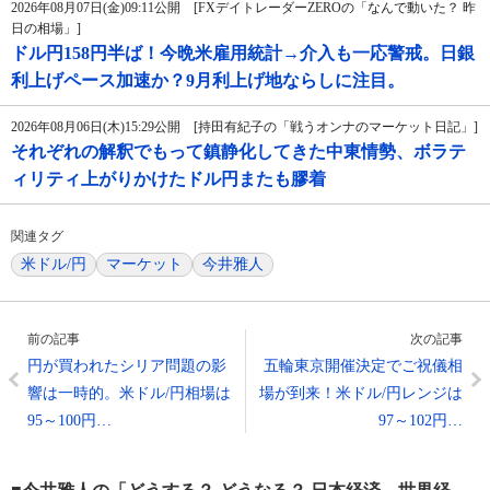
2026年08月07日(金)09:11公開 [FXデイトレーダーZEROの「なんで動いた？ 昨
日の相場」]
ドル円158円半ば！今晩米雇用統計→介入も一応警戒。日銀
利上げペース加速か？9月利上げ地ならしに注目。
2026年08月06日(木)15:29公開 [持田有紀子の「戦うオンナのマーケット日記」]
それぞれの解釈でもって鎮静化してきた中東情勢、ボラテ
ィリティ上がりかけたドル円またも膠着
関連タグ
米ドル/円
マーケット
今井雅人
前の記事
次の記事
円が買われたシリア問題の影
五輪東京開催決定でご祝儀相
響は一時的。米ドル/円相場は
場が到来！米ドル/円レンジは
95～100円…
97～102円…