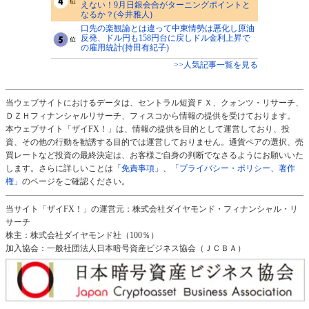
えない！9月日銀会合がターニングポイントと
なるか？(今井雅人)
口先の楽観論とは違って中東情勢は悪化し原油
反発、ドル円も158円台に戻しドル金利上昇で
の雇用統計(持田有紀子)
>>人気記事一覧を見る
当ウェブサイトにおけるデータは、セントラル短資ＦＸ、クォンツ・リサーチ、
ＤＺＨフィナンシャルリサーチ、フィスコから情報の提供を受けております。
本ウェブサイト「ザイFX！」は、情報の提供を目的として運営しており、投
資、その他の行動を勧誘する目的では運営しておりません。通貨ペアの選択、売
買レートなど投資の最終決定は、お客様ご自身の判断でなさるようにお願いいた
します。さらに詳しいことは
「免責事項」
、
「プライバシー・ポリシー、著作
権」
のページをご確認ください。
当サイト「ザイFX！」の運営元：株式会社ダイヤモンド・フィナンシャル・リ
サーチ
株主：株式会社ダイヤモンド社（100％）
加入協会：一般社団法人日本暗号資産ビジネス協会（ＪＣＢＡ）