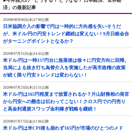
■今井雅人の「どうする？ どうなる？ 日本経済、世界経
済」の最新記事
2026年08月06日(木)17:00公開
日米協調介入の影響で円は一時的に方向感を失いそうだ
が、米ドル/円の円安トレンド継続は変えない！9月日銀会合
がターニングポイントとなるか？
2026年07月31日(金)14:42公開
米ドル/円は一時157円台に急落後は徐々に円安方向に回帰。
当局による抜き打ち為替介入を実施したが高市政権の政策
が続く限り円安トレンドは変わらない！
2026年07月23日(木)15:51公開
米ドル/円は165円程度まで放置されるか？片山財務相の発言
から円安への懸念は伝わってこない！クロス円での円売り
と高金利通貨スワップ金利稼ぎ戦略を継続！
2026年07月17日(金)11:06公開
米ドル/円は米CPI後も崩れず165円が市場のひとつのメド