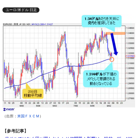
ユーロ/米ドル 日足
（出所：
米国ＦＸＣＭ
）
【参考記事】