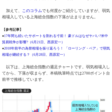
加えて、
このコラム
でも何度かご紹介していますが、弱気
相場入している上海総合指数の下落が止まりません。
【参考記事】
●
17年間も続いたサポートを割れる寸前！ 豪ドルはなぜヤバい?米中
貿易戦争が影響?（6月21日、西原宏一）
●
2018年前半の為替相場を振り返ろう！ 「ローリング・ベア」で弱気
相場が継続する？（6月28日、西原宏一）
以下は、上海総合指数の週足チャートです。弱気相場入し
てから、下落が収まらず、本稿執筆時点では2700ポイント台
前半で推移しています。
上海総合指数 週足