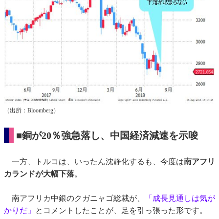
（出所：Bloomberg）
■銅が20％強急落し、中国経済減速を示唆
一方、トルコは、いったん沈静化するも、今度は
南アフリ
カランドが大幅下落
。
南アフリカ中銀のクガニャゴ総裁が、
「成長見通しは気が
かりだ」
とコメントしたことが、足を引っ張った形です。