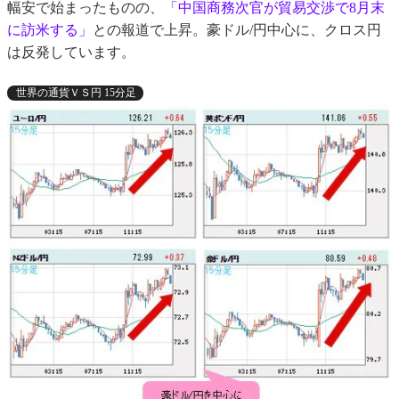
幅安で始まったものの、
「中国商務次官が貿易交渉で8月末
に訪米する」
との報道で上昇。豪ドル/円中心に、クロス円
は反発しています。
世界の通貨ＶＳ円 15分足