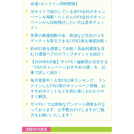
会場+オンライン同時開催】
当サイトで紹介している全FX会社のキャン
ペーンを掲載！たくさんのFX会社のキャン
ペーンから比較検討したい方は是非チェッ
ク！
世界の株価指数や金、原油など注目のコモ
ディティを取引できるCFD口座を徹底比較！
約40口座を調査して比較！高金利通貨を含
む12通貨ペアのスワップポイントを紹介！
【2026年8月版】ザイFX！編集部が注目する
「FXのキャンペーンおすすめ10選」を、記
事で詳しく紹介！
毎月更新中！人気FX口座ランキング。 ラン
クインしたFX口座のキャンペーン情報、お
すすめポイントなどを初心者にもわかりや
すく解説。
ザイFX！では簡単なアンケート調査を行な
っております。お手数おかけしますがご協
力をお願いいたします！