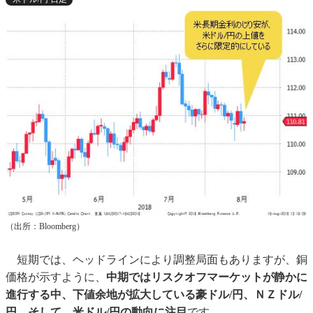
（出所：Bloomberg）
短期では、ヘッドラインにより調整局面もありますが、銅
価格が示すように、
中期ではリスクオフマーケットが静かに
進行する中、下値余地が拡大している豪ドル/円、ＮＺドル/
円、そして、米ドル/円の動向に注目
です。