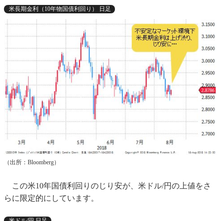
米長期金利（10年物国債利回り） 日足
（出所：Bloomberg）
この米10年国債利回りのじり安が、米ドル/円の上値をさ
らに限定的にしています。
米ドル/円 日足