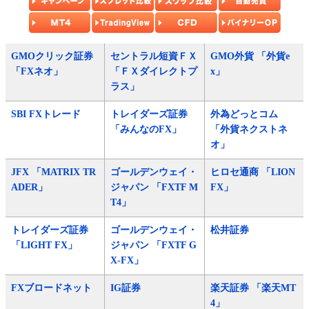
GMOクリック証券
セントラル短資ＦＸ
GMO外貨 「外貨e
「FXネオ」
「ＦＸダイレクトプ
x」
ラス」
SBI FXトレード
トレイダーズ証券
外為どっとコム
「みんなのFX」
「外貨ネクストネ
オ」
JFX 「MATRIX TR
ゴールデンウェイ・
ヒロセ通商 「LION
ADER」
ジャパン 「FXTF M
FX」
T4」
トレイダーズ証券
ゴールデンウェイ・
松井証券
「LIGHT FX」
ジャパン 「FXTF G
X-FX」
FXブロードネット
IG証券
楽天証券 「楽天MT
4」