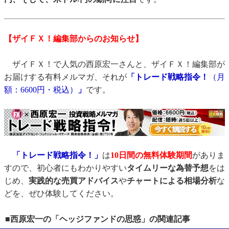
【ザイＦＸ！編集部からのお知らせ】
ザイＦＸ！で人気の西原宏一さんと、ザイＦＸ！編集部が
お届けする有料メルマガ、それが
「トレード戦略指令！
（月
額：6600円・税込）
」
です。
「トレード戦略指令！」
は
10日間の無料体験期間
がありま
すので、初心者にもわかりやすい
タイムリーな為替予想
をは
じめ、
実践的な売買アドバイス
や
チャートによる相場分析
な
どを、ぜひ体験してください。
■西原宏一の「ヘッジファンドの思惑」の関連記事