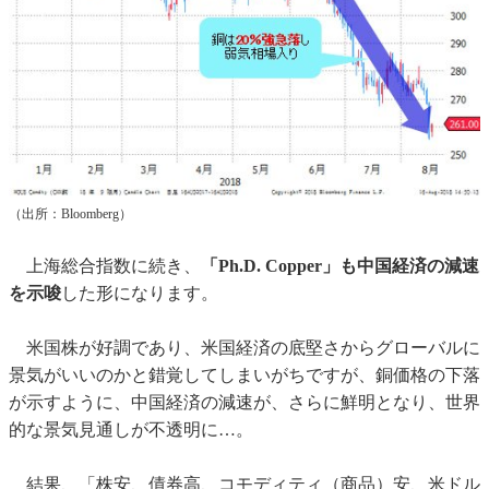
（出所：Bloomberg）
上海総合指数に続き、
「Ph.D. Copper」も中国経済の減速
を示唆
した形になります。
米国株が好調であり、米国経済の底堅さからグローバルに
景気がいいのかと錯覚してしまいがちですが、銅価格の下落
が示すように、中国経済の減速が、さらに鮮明となり、世界
的な景気見通しが不透明に…。
結果、「株安、債券高、コモディティ（商品）安、米ドル