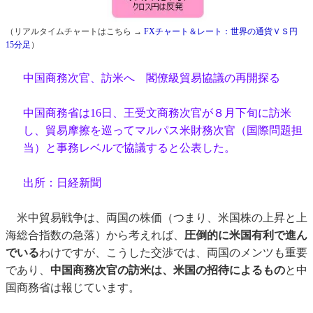
（リアルタイムチャートはこちら →
FXチャート＆レート：世界の通貨ＶＳ円
15分足
）
中国商務次官、訪米へ 閣僚級貿易協議の再開探る
中国商務省は16日、王受文商務次官が８月下旬に訪米
し、貿易摩擦を巡ってマルパス米財務次官（国際問題担
当）と事務レベルで協議すると公表した。
出所：日経新聞
米中貿易戦争は、両国の株価（つまり、米国株の上昇と上
海総合指数の急落）から考えれば、
圧倒的に米国有利で進ん
でいる
わけですが、こうした交渉では、両国のメンツも重要
であり、
中国商務次官の訪米は、米国の招待によるもの
と中
国商務省は報じています。