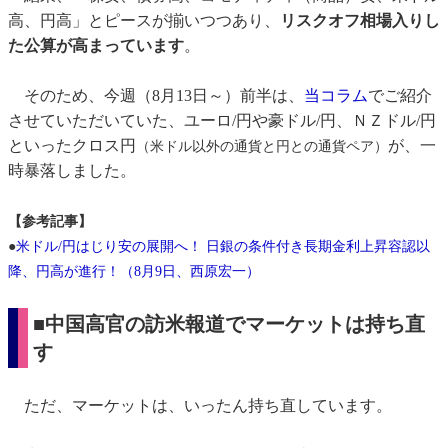
高、円高」とピースが揃いつつあり、
リスクオフ相場入りし
た公算が高まっています
。
そのため、今週（8月13日～）前半は、
当コラム
でご紹介
させていただいていた、ユーロ/円や豪ドル/円、ＮＺドル/円
といったクロス円
が、一
（米ドル以外の通貨と円との通貨ペア）
時暴落しました。
【参考記事】
●
米ドル/円はじり安の展開へ！ 日銀の条件付き長期金利上昇容認以
降、円高が進行！（8月9日、西原宏一）
■中国高官の訪米報道でマーケットは持ち直
す
ただ、マーケットは、いったん持ち直しています。