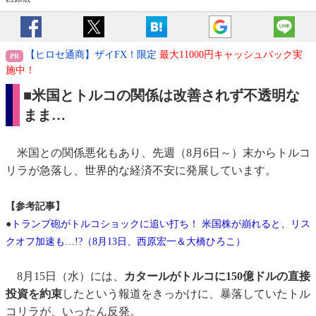
【ヒロセ通商】ザイFX！限定
最大11000円キャッシュバック実
施中！
■米国とトルコの関係は改善されず不透明な
まま…
米国との関係悪化もあり、先週（8月6日～）末からトルコ
リラが急落し、世界的な経済不安に発展しています。
【参考記事】
●
トランプ砲がトルコショックに追い打ち！ 米国株が崩れると、リス
クオフ加速も…!?（8月13日、西原宏一＆大橋ひろこ）
8月15日（水）には、
カタールがトルコに150億ドルの直接
投資を約束
したという報道をきっかけに、暴落していたトル
コリラが、いったん反発。