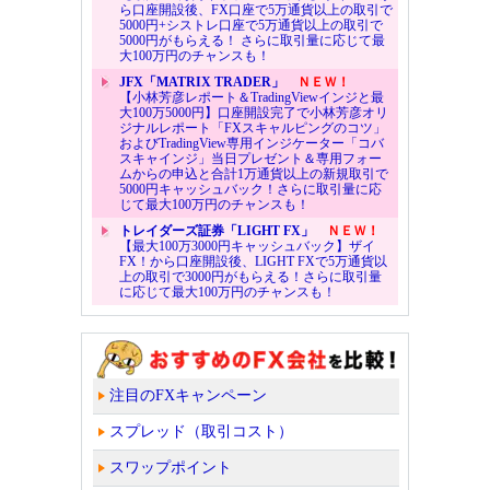
ら口座開設後、FX口座で5万通貨以上の取引で
5000円+シストレ口座で5万通貨以上の取引で
5000円がもらえる！ さらに取引量に応じて最
大100万円のチャンスも！
JFX「MATRIX TRADER」
ＮＥＷ！
【小林芳彦レポート＆TradingViewインジと最
大100万5000円】口座開設完了で小林芳彦オリ
ジナルレポート「FXスキャルピングのコツ」
およびTradingView専用インジケーター「コバ
スキャインジ」当日プレゼント＆専用フォー
ムからの申込と合計1万通貨以上の新規取引で
5000円キャッシュバック！さらに取引量に応
じて最大100万円のチャンスも！
トレイダーズ証券「LIGHT FX」
ＮＥＷ！
【最大100万3000円キャッシュバック】ザイ
FX！から口座開設後、LIGHT FXで5万通貨以
上の取引で3000円がもらえる！さらに取引量
に応じて最大100万円のチャンスも！
注目のFXキャンペーン
スプレッド（取引コスト）
スワップポイント