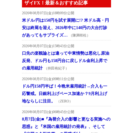
ザイFX！最新＆おすすめ記事
2026年08月07日(金)18時09分公開
米ドル/円は150円を試す展開に!? 米ドル高・円
安は終焉を迎え、2026年中に140円の大台打診
があってもサプライズ…
（陳満咲杜）
2026年08月07日(金)15時43分公開
口先の楽観論とは違って中東情勢は悪化し原油
反発、ドル円も158円台に戻しドル金利上昇で
の雇用統計
（持田有紀子）
2026年08月07日(金)09時11分公開
ドル円158円半ば！今晩米雇用統計→介入も一
応警戒。日銀利上げペース加速か？9月利上げ
地ならしに注目。
（ZERO）
2026年08月07日(金)06時45分公開
8月7日(金)■『為替介入の影響と更なる実施への
思惑』と『米国の雇用統計の発表』、そして