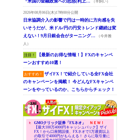
『米国の金融政策への思惑(利上…
（羊飼い）
2026年08月06日(木)17時00分公開
日米協調介入の影響で円は一時的に方向感を失
いそうだが、米ドル/円の円安トレンド継続は変
えない！9月日銀会合がターニング…
（今井雅
人）
【最新のお得な情報！】FXのキャンペ
注目！
ーンおすすめ10選！
ザイFX！で紹介している全FX会社
おすすめ！
のキャンペーンを掲載！ 今どんなFXキャンペ
ーンをやっているのか、こちらからチェック！
GMOクリック証券「FXネオ」
ＮＥＷ！
【最大100万4000円キャッシュバック】ザイ
FX！から口座開設後、FXネオで1万通貨以上
の取引で4000円がもらえる！ さらに取引量に