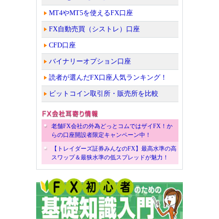
MT4やMT5を使えるFX口座
FX自動売買（シストレ）口座
CFD口座
バイナリーオプション口座
読者が選んだFX口座人気ランキング！
ビットコイン取引所・販売所を比較
老舗FX会社の外為どっとコムではザイFX！か
らの口座開設者限定キャンペーン中！
【トレイダーズ証券みんなのFX】最高水準の高
スワップ＆最狭水準の低スプレッドが魅力！