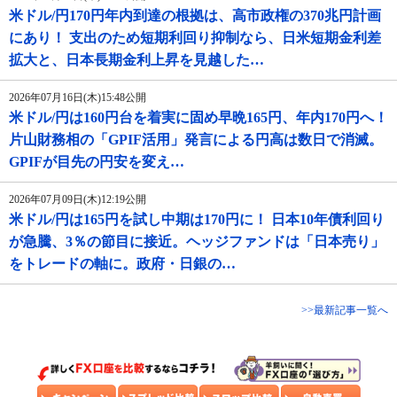
米ドル/円170円年内到達の根拠は、高市政権の370兆円計画
にあり！ 支出のため短期利回り抑制なら、日米短期金利差
拡大と、日本長期金利上昇を見越した…
2026年07月16日(木)15:48公開
米ドル/円は160円台を着実に固め早晩165円、年内170円へ！
片山財務相の「GPIF活用」発言による円高は数日で消滅。
GPIFが目先の円安を変え…
2026年07月09日(木)12:19公開
米ドル/円は165円を試し中期は170円に！ 日本10年債利回り
が急騰、3％の節目に接近。ヘッジファンドは「日本売り」
をトレードの軸に。政府・日銀の…
>>最新記事一覧へ