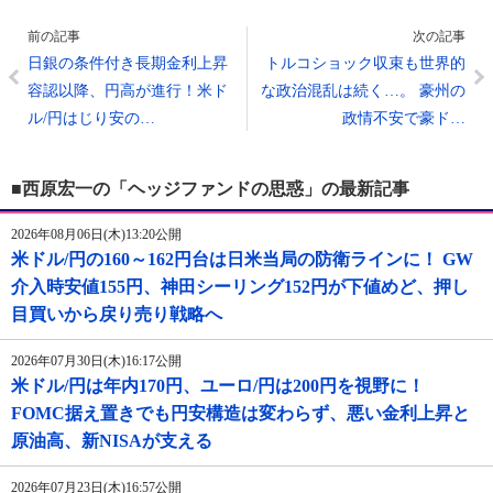
前の記事
次の記事
日銀の条件付き長期金利上昇
トルコショック収束も世界的
容認以降、円高が進行！米ド
な政治混乱は続く…。 豪州の
ル/円はじり安の…
政情不安で豪ド…
■西原宏一の「ヘッジファンドの思惑」の最新記事
2026年08月06日(木)13:20公開
米ドル/円の160～162円台は日米当局の防衛ラインに！ GW
介入時安値155円、神田シーリング152円が下値めど、押し
目買いから戻り売り戦略へ
2026年07月30日(木)16:17公開
米ドル/円は年内170円、ユーロ/円は200円を視野に！
FOMC据え置きでも円安構造は変わらず、悪い金利上昇と
原油高、新NISAが支える
2026年07月23日(木)16:57公開