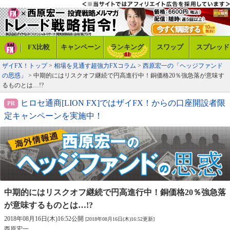
FX比較
キャンペーン
ランキング
スワップ
スプレッド
ザイFX！トップ
>
相場を見通す超強力FXコラム
>
西原宏一の「ヘッジファンド
の思惑」
> 中期的にはリスクオフ継続で円高進行中！銅価格20％強急落が意味す
るものとは…!?
ヒロセ通商[LION FX]ではザイFX！からの口座開設者限
定キャンペーンを実施中！
中期的にはリスクオフ継続で円高進行中！
銅価格20％強急落
が意味するものとは…!?
2018年08月16日(木)16:52公開
[2018年08月16日(木)16:52更新]
西原宏一