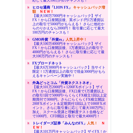
応じて最大100万円のチャンスも！
ヒロセ通商「LION FX」
キャッシュバック増
額
ＮＥＷ！
【最大100万7000円キャッシュバック】ザイ
FX！から口座開設後、英ポンド/円1万通貨以
上の取引で5000円がもらえる！ さらに他社か
らのりかえなら2000円！ 取引量に応じて最大
100万円のチャンスも！
GMO外貨「外貨ex」
人気上昇中！
【最大100万4000円キャッシュバック】ザイ
FX！から口座開設後、1万通貨以上の取引で
4000円がもらえる！ さらに取引量に応じて最
大100万円のチャンスも！
FXブロードネット
【最大6万3000円キャッシュバック】当サイト
限定！1万通貨以上の取引で現金3000円がもら
えるキャンペーン実施中！
外為どっとコム「外貨ネクストネオ」
【最大101万2000円＋1200FXポイント】ザイ
FX！から口座開設後、FX口座で1万通貨以上
の取引1回で5000円+らくらくFX積立1回以上定
期買付で3000円。さらにらくらくFX積立開設
200FXポイント＆定期買付1回以上で1000FXポ
イント。さらに取引量に応じて最大100万円に
加え、スクール受講と理解度テスト合格など
で1000円、CFD開設と取引で最大4000円！
トレイダーズ証券「みんなのFX」
人気！
Ｎ
ＥＷ！
【最大101万円キャッシュバック】ザイFX！か