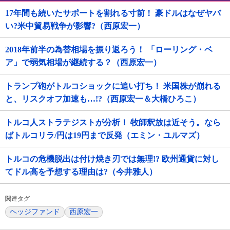
17年間も続いたサポートを割れる寸前！ 豪ドルはなぜヤバ
い?米中貿易戦争が影響?（西原宏一）
2018年前半の為替相場を振り返ろう！ 「ローリング・ベ
ア」で弱気相場が継続する？（西原宏一）
トランプ砲がトルコショックに追い打ち！ 米国株が崩れる
と、リスクオフ加速も…!?（西原宏一＆大橋ひろこ）
トルコ人ストラテジストが分析！ 牧師釈放は近そう。なら
ばトルコリラ/円は19円まで反発（エミン・ユルマズ）
トルコの危機脱出は付け焼き刃では無理!? 欧州通貨に対し
てドル高を予想する理由は?（今井雅人）
関連タグ
ヘッジファンド
西原宏一