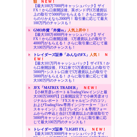
額
ＮＥＷ！
【最大100万7000円キャッシュバック】ザイ
FX！から口座開設後、英ポンド/円1万通貨以
上の取引で5000円がもらえる！ さらに他社か
らのりかえなら2000円！ 取引量に応じて最大
100万円のチャンスも！
GMO外貨「外貨ex」
人気上昇中！
【最大100万4000円キャッシュバック】ザイ
FX！から口座開設後、1万通貨以上の取引で
4000円がもらえる！ さらに取引量に応じて最
大100万円のチャンスも！
トレイダーズ証券「みんなのFX」
人気！
Ｎ
ＥＷ！
【最大101万円キャッシュバック】ザイFX！か
ら口座開設後、FX口座で5万通貨以上の取引で
5000円+シストレ口座で5万通貨以上の取引で
5000円がもらえる！ さらに取引量に応じて最
大100万円のチャンスも！
JFX「MATRIX TRADER」
ＮＥＷ！
【小林芳彦レポート＆TradingViewインジと最
大100万5000円】口座開設完了で小林芳彦オリ
ジナルレポート「FXスキャルピングのコツ」
およびTradingView専用インジケーター「コバ
スキャインジ」当日プレゼント＆専用フォー
ムからの申込と合計1万通貨以上の新規取引で
5000円キャッシュバック！さらに取引量に応
じて最大100万円のチャンスも！
トレイダーズ証券「LIGHT FX」
ＮＥＷ！
【最大100万3000円キャッシュバック】ザイ