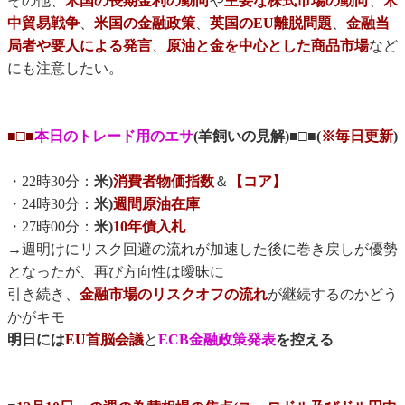
その他、
米国の長期金利の動向
や
主要な株式市場の動向
、
米
中貿易戦争
、
米国の金融政策
、
英国のEU離脱問題
、
金融当
局者や要人による発言
、
原油と金を中心とした商品市場
など
にも注意したい。
■□■
本日のトレード用のエサ
(羊飼いの見解)■□■(
※毎日更新
)
・22時30分：
米)
消費者物価指数
＆
【コア】
・24時30分：
米)
週間原油在庫
・27時00分：
米)
10年債入札
→週明けにリスク回避の流れが加速した後に巻き戻しが優勢
となったが、再び方向性は曖昧に
引き続き、
金融市場のリスクオフの流れ
が継続するのかどう
かがキモ
明日には
EU首脳会議
と
ECB金融政策発表
を控える