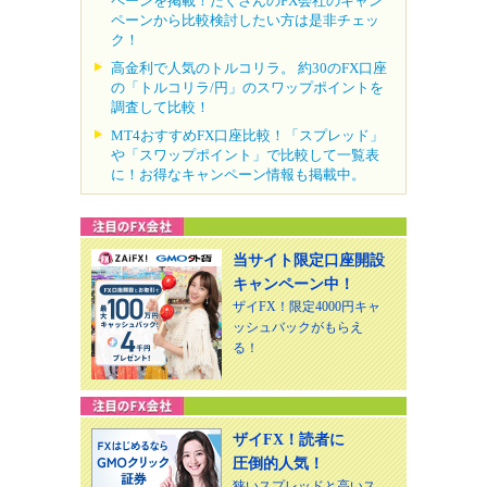
ペーンを掲載！たくさんのFX会社のキャン
ペーンから比較検討したい方は是非チェッ
ク！
高金利で人気のトルコリラ。 約30のFX口座
の「トルコリラ/円」のスワップポイントを
調査して比較！
MT4おすすめFX口座比較！「スプレッド」
や「スワップポイント」で比較して一覧表
に！お得なキャンペーン情報も掲載中。
当サイト限定口座開設
キャンペーン中！
ザイFX！限定4000円キャ
ッシュバックがもらえ
る！
ザイFX！読者に
圧倒的人気！
狭いスプレッドと高いス