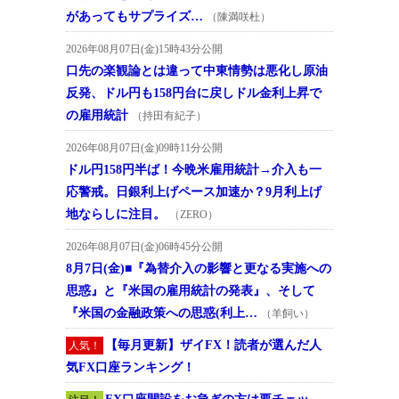
があってもサプライズ…
（陳満咲杜）
2026年08月07日(金)15時43分公開
口先の楽観論とは違って中東情勢は悪化し原油
反発、ドル円も158円台に戻しドル金利上昇で
の雇用統計
（持田有紀子）
2026年08月07日(金)09時11分公開
ドル円158円半ば！今晩米雇用統計→介入も一
応警戒。日銀利上げペース加速か？9月利上げ
地ならしに注目。
（ZERO）
2026年08月07日(金)06時45分公開
8月7日(金)■『為替介入の影響と更なる実施への
思惑』と『米国の雇用統計の発表』、そして
『米国の金融政策への思惑(利上…
（羊飼い）
【毎月更新】ザイFX！読者が選んだ人
人気！
気FX口座ランキング！