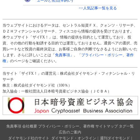
ュールと焦点(羊飼い)
>>人気記事一覧を見る
当ウェブサイトにおけるデータは、セントラル短資ＦＸ、クォンツ・リサーチ、
ＤＺＨフィナンシャルリサーチ、フィスコから情報の提供を受けております。
本ウェブサイト「ザイFX！」は、情報の提供を目的として運営しており、投
資、その他の行動を勧誘する目的では運営しておりません。通貨ペアの選択、売
買レートなど投資の最終決定は、お客様ご自身の判断でなさるようにお願いいた
します。さらに詳しいことは
「免責事項」
、
「プライバシー・ポリシー、著作
権」
のページをご確認ください。
当サイト「ザイFX！」の運営元：株式会社ダイヤモンド・フィナンシャル・リ
サーチ
株主：株式会社ダイヤモンド社（100％）
加入協会：一般社団法人日本暗号資産ビジネス協会（ＪＣＢＡ）
免責事項
会社概要
プライバシー・ポリシー、著作権
サイトマップ
タグ一覧
広告のご案内
ダイヤモンド社のサイト
ダイヤモンド・オンライン
|
週刊ダイヤモンド
|