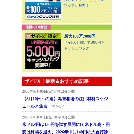
ワップが魅力！
最大100万7000円
ザイFX！限定で5000円キ
ャッシュバック！
ザイFX！最新＆おすすめ記事
2026年08月09日(日)17時52分公開
【8月10日～の週】為替相場の注目材料スケジ
ュールと焦点
（羊飼い）
2026年08月07日(金)18時09分公開
米ドル/円は150円を試す展開に!? 米ドル高・円
安は終焉を迎え、2026年中に140円の大台打診