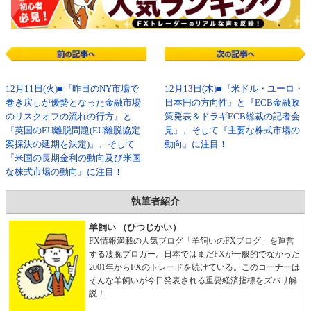
12月11日(火)■『昨日のNY市場で
12月13日(木)■『米ドル・ユーロ・
巻き戻しが優勢となった金融市場
日本円の方向性』と『ECB金融政
のリスクオフの流れの行方』と
策発表＆ドラギECB総裁の記者会
『英国のEU離脱問題(EU離脱協定
見』、そして『主要な株式市場の
案採決の延期を決定)』、そして
動向』に注目！
『米国の長期金利の動向及び米国
な株式市場の動向』に注目！
執筆者紹介
羊飼い （ひつじかい）
FX情報満載の人気ブログ「羊飼いのFXブログ」を運営
する凄腕ブロガー。日本ではまだFXが一般的でなかった
2001年からFXのトレードを続けている。このコーナーは
そんな羊飼いが今日発表される重要経済指標をズバリ解
説！