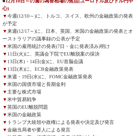
■
12月10日～の週の為替相場の焦点(ユーロドル及びドル円中
心)
▼
今週(12/10～)に、トルコ、スイス、欧州の金融政策の発表
が予定
▼
来週(12/17～)に、日本、英国、米国の金融政策の発表とオ
ーストラリアの議事録の公表が予定
▼
米国の雇用統計の発表(7日・金に発表済み)明け
▼
11日(火)に、英議会下院でEU離脱案の採決
▼
13日(木)・14日(金)に、EU首脳会議
▼
13日(木)に、ECB金融政策発表
▼
来週・19日(水)に、FOMC金融政策発表
▼
米国の国債市場と長期金利
▼
主要な株式市場
▼
米中貿易戦争
▼
英国のEU離脱問題
▼
米国の金融政策
▼
トランプ大統領や政権による発表や決定及び発言
▼
金融当局者や要人による発言