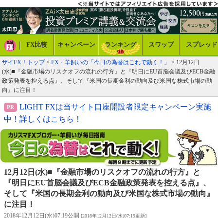
FX比較
キャンペーン
ランキング
スワップ
スプレッド
ザイFX！トップ
>
FX・羊飼いの「今日の為替はこれで動く！」
> 12月12日
(水)■『金融市場のリスクオフの流れの行方』と『明日にEU首脳会議及びECB金融
政策発表を控える点』、そして『米国の長期金利の動向及び米国な株式市場の動
向』に注目！
LIGHT FXは当サイト口座開設者限定キャンペーン実施
中！詳しくはこちら！
12月12日(水)■『金融市場のリスクオフの流れの行方』と
『明日にEU首脳会議及びECB金融政策発表を控える点』、
そして『米国の長期金利の動向及び米国な株式市場の動向』
に注目！
2018年12月12日(水)07:19公開
[2018年12月12日(水)07:19更新]