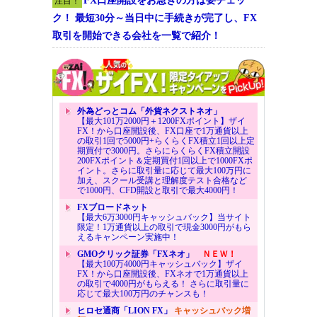
FX口座開設をお急ぎの方は要チェッ
注目！
ク！ 最短30分～当日中に手続きが完了し、FX
取引を開始できる会社を一覧で紹介！
外為どっとコム「外貨ネクストネオ」
【最大101万2000円＋1200FXポイント】ザイ
FX！から口座開設後、FX口座で1万通貨以上
の取引1回で5000円+らくらくFX積立1回以上定
期買付で3000円。さらにらくらくFX積立開設
200FXポイント＆定期買付1回以上で1000FXポ
イント。さらに取引量に応じて最大100万円に
加え、スクール受講と理解度テスト合格など
で1000円、CFD開設と取引で最大4000円！
FXブロードネット
【最大6万3000円キャッシュバック】当サイト
限定！1万通貨以上の取引で現金3000円がもら
えるキャンペーン実施中！
GMOクリック証券「FXネオ」
ＮＥＷ！
【最大100万4000円キャッシュバック】ザイ
FX！から口座開設後、FXネオで1万通貨以上
の取引で4000円がもらえる！ さらに取引量に
応じて最大100万円のチャンスも！
ヒロセ通商「LION FX」
キャッシュバック増