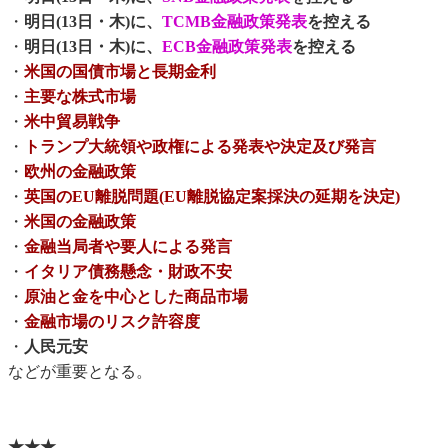
・
明日(13日・木)に、
TCMB金融政策発表
を控える
・
明日(13日・木)に、
ECB金融政策発表
を控える
・
米国の国債市場と長期金利
・
主要な株式市場
・
米中貿易戦争
・
トランプ大統領や政権による発表や決定及び発言
・
欧州の金融政策
・
英国のEU離脱問題(EU離脱協定案採決の延期を決定)
・
米国の金融政策
・
金融当局者や要人による発言
・
イタリア債務懸念・財政不安
・
原油と金を中心とした商品市場
・
金融市場のリスク許容度
・
人民元安
などが重要となる。
★★★