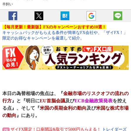
羊飼い
【毎月更新！最新版】FXのキャンペーンおすすめ10選！
キャッシュバックがもらえる条件が簡単なFX会社や、「ザイFX！」
限定のお得なキャンペーンを厳選して紹介。
本日の為替相場の焦点は、『
金融市場のリスクオフの流れの
行方
』と『明日に
EU首脳会議
及び
ECB金融政策発表
を控え
る点』、そして『
米国の長期金利の動向
及び
米国な株式市場
の動向
』にあり。
ザイFX限定！口座開設&取引で5000円もらえる！
トレイダーズ