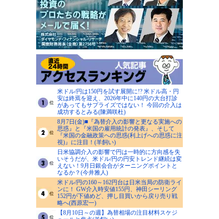
米ドル/円は150円を試す展開に!? 米ドル高・円
安は終焉を迎え、2026年中に140円の大台打診
があってもサプライズではない！ 今回の介入は
成功するとみる(陳満咲杜)
8月7日(金)■『為替介入の影響と更なる実施への
思惑』と『米国の雇用統計の発表』、そして
『米国の金融政策への思惑(利上げへの思惑に注
視)』に注目！(羊飼い)
日米協調介入の影響で円は一時的に方向感を失
いそうだが、米ドル/円の円安トレンド継続は変
えない！9月日銀会合がターニングポイントと
なるか？(今井雅人)
米ドル/円の160～162円台は日米当局の防衛ライ
ンに！ GW介入時安値155円、神田シーリング
152円が下値めど、押し目買いから戻り売り戦
略へ(西原宏一)
【8月10日～の週】為替相場の注目材料スケジ