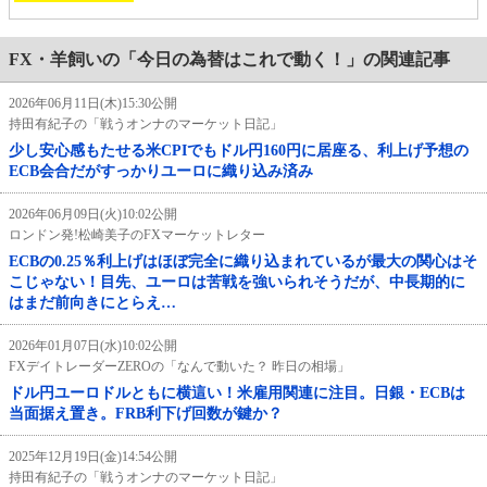
FX・羊飼いの「今日の為替はこれで動く！」の関連記事
2026年06月11日(木)15:30公開
持田有紀子の「戦うオンナのマーケット日記」
少し安心感もたせる米CPIでもドル円160円に居座る、利上げ予想の
ECB会合だがすっかりユーロに織り込み済み
2026年06月09日(火)10:02公開
ロンドン発!松崎美子のFXマーケットレター
ECBの0.25％利上げはほぼ完全に織り込まれているが最大の関心はそ
こじゃない！目先、ユーロは苦戦を強いられそうだが、中長期的に
はまだ前向きにとらえ…
2026年01月07日(水)10:02公開
FXデイトレーダーZEROの「なんで動いた？ 昨日の相場」
ドル円ユーロドルともに横這い！米雇用関連に注目。日銀・ECBは
当面据え置き。FRB利下げ回数が鍵か？
2025年12月19日(金)14:54公開
持田有紀子の「戦うオンナのマーケット日記」