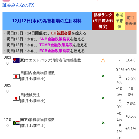
証券みんなのFX
指標ランク
市場
前回
12月12日(水)の為替相場の注目材料
(注目度＆影
予想
発表値
響度)
値
・
明日(13日・14日開催)に、
EU首脳会議
を控える
・
明日(13日・木)に、
SNB金融政策発表
を控える
・
明日(13日・木)に、
TCMB金融政策発表
を控える
・
明日(13日・木)に、
ECB金融政策発表
を控える
08:3
△
豪)
ウエストパック消費者信頼感指数
-
104.3
0
-0.1%
+0.3%
日)
国内企業物価指数
×
+2.
[前月比/前年比]
+2.9%
4%
08:5
+10.
-18.
0
5%
3%
日)
機械受注
×
[前月比/前年比]
+5.
-7.0%
9%
+0.
+0.5%
1%
17:0
南ア)
消費者物価指数
×
0
[前月比/前年比]
+5.
+5.1%
1%
+0.