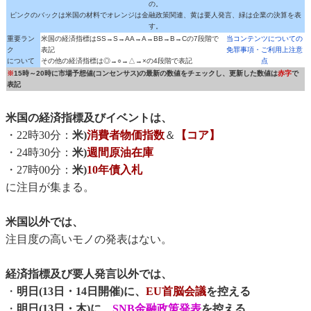
の。
ピンクのバックは米国の材料でオレンジは金融政策関連、黄は要人発言、緑は企業の決算を表
す。
重要ラン
米国の経済指標はSS→S→AA→A→BB→B→Cの7段階で
当コンテンツについての
ク
表記
免罪事項・ご利用上注意
について
その他の経済指標は◎→○→△→×の4段階で表記
点
※
15時～20時に市場予想値(コンセンサス)の最新の数値をチェックし、更新した数値は
赤字
で
表記
米国の経済指標及びイベントは、
・22時30分：
米)
消費者物価指数
＆
【コア】
・24時30分：
米)
週間原油在庫
・27時00分：
米)
10年債入札
に注目が集まる。
米国以外では、
注目度の高いモノの発表はない。
経済指標及び要人発言以外では、
・
明日(13日・14日開催)に、
EU首脳会議
を控える
・
明日(13日・木)に、
SNB金融政策発表
を控える