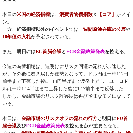
本日の
米国の経済指標
は、
消費者物価指数
＆
【コア】
がメイ
ン。
一方、
経済指標以外のイベント
では、
週間原油在庫の公表
や
10年債の入札
が予定されている。
また、
明日には
EU首脳会議
と
ECB金融政策発表
を控える
。
今週の為替相場は、週明けにリスク回避の流れが加速した
が、その後に巻き戻しが優勢となって、ドル円は一時112円
前半まで下落した後に113円半ばまで反発上昇し、ユーロド
ルは一時1.14半ばまで上昇した後に1.13前半まで反落した。
しかし、金融市場のリスク許容度は再び曖昧なモノになって
いる。
本日は、
金融市場のリスクオフの流れの行方
と
明日に
EU首
脳会議
及び
ECB金融政策発表
を控える点
が重要となる。