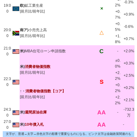
-0.3%
2%
19:0
欧)
鉱工業生産
×
0
[前月比/前年比]
+0.
+0.9%
7%
+0.
-0.6%
5%
20:0
南ア)
小売売上高
△
0
[前月比/前年比]
+1.
+0.7%
8%
21:0
C
米)
MBA住宅ローン申請指数
-
+2.0%
0
±0.
+0.3%
0%
米)
消費者物価指数
[前月比/前年比]
+2.
+2.5%
2%
22:3
S
0
+0.
+0.2%
2%
↑・
消費者物価指数【コア】
[前月比/前年比]
+2.
+2.1%
2%
24:3
-732.3
AA
米)
週間原油在庫
-
0
万
27:0
AA
米)
10年債入札
-
0
文字が、普通→太字→赤色太字の順番で重要なものになる。ピンク太字は金融政策関連のも