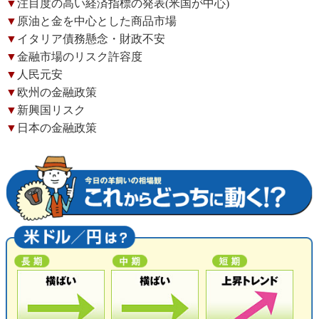
▼
注目度の高い経済指標の発表(米国が中心)
▼
原油と金を中心とした商品市場
▼
イタリア債務懸念・財政不安
▼
金融市場のリスク許容度
▼
人民元安
▼
欧州の金融政策
▼
新興国リスク
▼
日本の金融政策