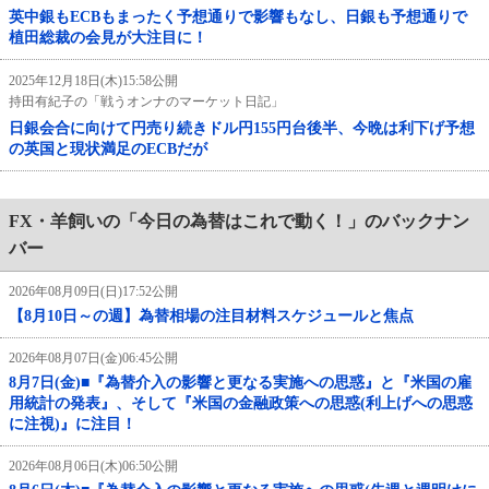
英中銀もECBもまったく予想通りで影響もなし、日銀も予想通りで
植田総裁の会見が大注目に！
2025年12月18日(木)15:58公開
持田有紀子の「戦うオンナのマーケット日記」
日銀会合に向けて円売り続きドル円155円台後半、今晩は利下げ予想
の英国と現状満足のECBだが
FX・羊飼いの「今日の為替はこれで動く！」のバックナン
バー
2026年08月09日(日)17:52公開
【8月10日～の週】為替相場の注目材料スケジュールと焦点
2026年08月07日(金)06:45公開
8月7日(金)■『為替介入の影響と更なる実施への思惑』と『米国の雇
用統計の発表』、そして『米国の金融政策への思惑(利上げへの思惑
に注視)』に注目！
2026年08月06日(木)06:50公開