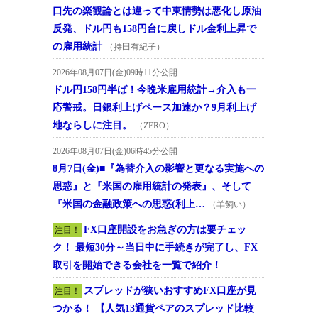
口先の楽観論とは違って中東情勢は悪化し原油
反発、ドル円も158円台に戻しドル金利上昇で
の雇用統計
（持田有紀子）
2026年08月07日(金)09時11分公開
ドル円158円半ば！今晩米雇用統計→介入も一
応警戒。日銀利上げペース加速か？9月利上げ
地ならしに注目。
（ZERO）
2026年08月07日(金)06時45分公開
8月7日(金)■『為替介入の影響と更なる実施への
思惑』と『米国の雇用統計の発表』、そして
『米国の金融政策への思惑(利上…
（羊飼い）
FX口座開設をお急ぎの方は要チェッ
注目！
ク！ 最短30分～当日中に手続きが完了し、FX
取引を開始できる会社を一覧で紹介！
スプレッドが狭いおすすめFX口座が見
注目！
つかる！ 【人気13通貨ペアのスプレッド比較