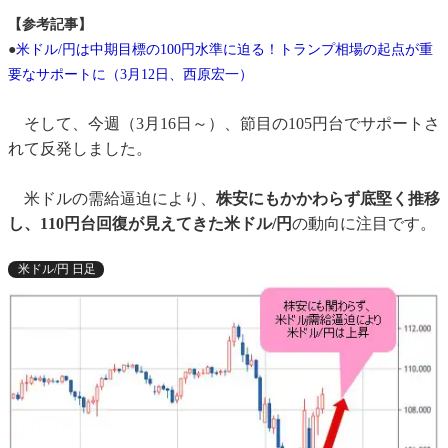
【参考記事】
●
米ドル/円は中期目標の100円水準に迫る！トランプ相場の起点が重
要なサポートに（3月12日、西原宏一）
そして、今週（3月16日～）、節目の105円台でサポートさ
れて反発しました。
米ドルの需給逼迫により、
株安にもかかわらず底堅く推移
し、110円台回復が見えてきた米ドル/円
の動向に注目です。
米ドル/円 日足