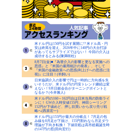
米ドル/円は150円を試す展開に!? 米ドル高・円
安は終焉を迎え、2026年中に140円の大台打診
があってもサプライズではない！ 今回の介入は
成功するとみる(陳満咲杜)
8月7日(金)■『為替介入の影響と更なる実施への
思惑』と『米国の雇用統計の発表』、そして
『米国の金融政策への思惑(利上げへの思惑に注
視)』に注目！(羊飼い)
日米協調介入の影響で円は一時的に方向感を失
いそうだが、米ドル/円の円安トレンド継続は変
えない！9月日銀会合がターニングポイントと
なるか？(今井雅人)
米ドル/円の160～162円台は日米当局の防衛ライ
ンに！ GW介入時安値155円、神田シーリング
152円が下値めど、押し目買いから戻り売り戦
略へ(西原宏一)
米ドル/円は155円が最大の分岐点！ 7月足の包
み線を8月足が下抜け、155円割れなら月足ダウ
理論が下向き転換！ 下値目処は高市総裁誕生時
の147円の窓(田向宏行)