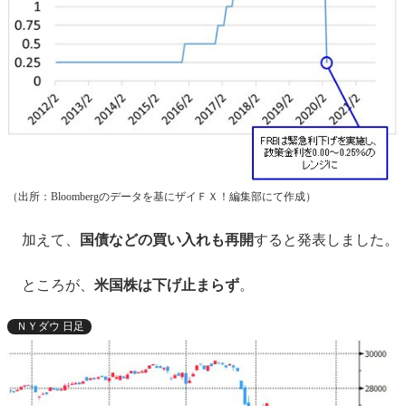
（出所：Bloombergのデータを基にザイＦＸ！編集部にて作成）
加えて、
国債などの買い入れも再開
すると発表しました。
ところが、
米国株は下げ止まらず
。
ＮＹダウ 日足