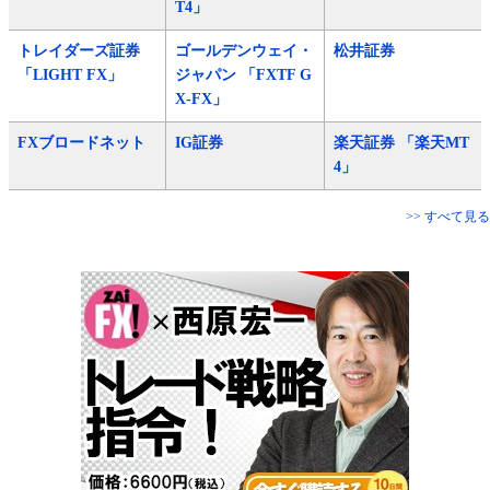
T4」
トレイダーズ証券
ゴールデンウェイ・
松井証券
「LIGHT FX」
ジャパン 「FXTF G
X-FX」
FXブロードネット
IG証券
楽天証券 「楽天MT
4」
>> すべて見る