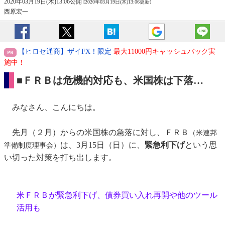
2020年03月19日(木)13:06公開
[2020年03月19日(木)13:06更新]
西原宏一
【ヒロセ通商】ザイFX！限定
最大11000円キャッシュバック実
施中！
■ＦＲＢは危機的対応も、米国株は下落…
みなさん、こんにちは。
先月（２月）からの米国株の急落に対し、ＦＲＢ
（米連邦
は、3月15日（日）に、
緊急利下げ
という思
準備制度理事会）
い切った対策を打ち出します。
米ＦＲＢが緊急利下げ、債券買い入れ再開や他のツール
活用も