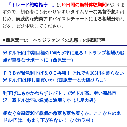
「トレード戦略指令！」
は
10日間の無料体験期間
がありま
すので、初心者にもわかりやすい
タイムリーな為替予想
をは
じめ、
実践的な売買アドバイス
や
チャートによる相場分析
な
どを、ぜひ体験してください。
■西原宏一の「ヘッジファンドの思惑」の関連記事
米ドル/円は中期目標の100円水準に迫る！トランプ相場の起
点が重要なサポートに（西原宏一）
ＦＲＢが緊急利下げ＆ＱＥ再開！ それでも105円を割らない
米ドル/円は押し目買いか（西原宏一＆大橋ひろこ）
利下げにもかかわらずレパトリで米ドル高。弱い商品市
況。豪ドルは弱い通貨に逆戻りか（志摩力男）
相次ぐ金融緩和で株価の急落も落ち着くか。ここからの米
ドル/円は、あまり下がらない！（バカラ村 ）