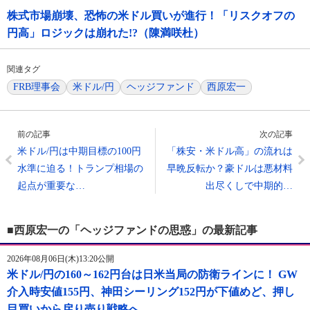
株式市場崩壊、恐怖の米ドル買いが進行！「リスクオフの
円高」ロジックは崩れた!?（陳満咲杜）
関連タグ
FRB理事会
米ドル/円
ヘッジファンド
西原宏一
前の記事
次の記事
米ドル/円は中期目標の100円
「株安・米ドル高」の流れは
水準に迫る！トランプ相場の
早晩反転か？豪ドルは悪材料
起点が重要な…
出尽くしで中期的…
■西原宏一の「ヘッジファンドの思惑」の最新記事
2026年08月06日(木)13:20公開
米ドル/円の160～162円台は日米当局の防衛ラインに！ GW
介入時安値155円、神田シーリング152円が下値めど、押し
目買いから戻り売り戦略へ