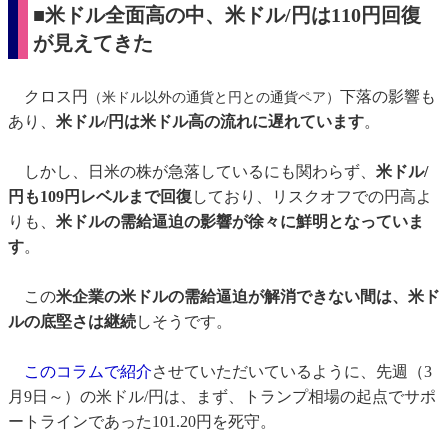
■米ドル全面高の中、米ドル/円は110円回復
が見えてきた
クロス円
下落の影響も
（米ドル以外の通貨と円との通貨ペア）
あり、
米ドル/円は米ドル高の流れに遅れています
。
しかし、日米の株が急落しているにも関わらず、
米ドル/
円も109円レベルまで回復
しており、リスクオフでの円高よ
りも、
米ドルの需給逼迫の影響が徐々に鮮明となっていま
す
。
この
米企業の米ドルの需給逼迫が解消できない間は、米ド
ルの底堅さは継続
しそうです。
このコラムで紹介
させていただいているように、先週（3
月9日～）の米ドル/円は、まず、トランプ相場の起点でサポ
ートラインであった101.20円を死守。