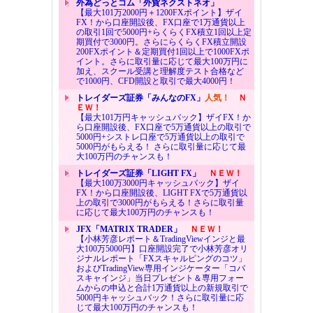
外為どっとコム「外貨ネクストネオ」
【最大101万2000円＋1200FXポイント】ザイ
FX！から口座開設後、FX口座で1万通貨以上
の取引1回で5000円+らくらくFX積立1回以上定
期買付で3000円。さらにらくらくFX積立開設
200FXポイント＆定期買付1回以上で1000FXポ
イント。さらに取引量に応じて最大100万円に
加え、スクール受講と理解度テスト合格など
で1000円、CFD開設と取引で最大4000円！
トレイダーズ証券「みんなのFX」
人気！
Ｎ
ＥＷ！
【最大101万円キャッシュバック】ザイFX！か
ら口座開設後、FX口座で5万通貨以上の取引で
5000円+シストレ口座で5万通貨以上の取引で
5000円がもらえる！ さらに取引量に応じて最
大100万円のチャンスも！
トレイダーズ証券「LIGHT FX」
ＮＥＷ！
【最大100万3000円キャッシュバック】ザイ
FX！から口座開設後、LIGHT FXで5万通貨以
上の取引で3000円がもらえる！さらに取引量
に応じて最大100万円のチャンスも！
JFX「MATRIX TRADER」
ＮＥＷ！
【小林芳彦レポート＆TradingViewインジと最
大100万5000円】口座開設完了で小林芳彦オリ
ジナルレポート「FXスキャルピングのコツ」
およびTradingView専用インジケーター「コバ
スキャインジ」当日プレゼント＆専用フォー
ムからの申込と合計1万通貨以上の新規取引で
5000円キャッシュバック！さらに取引量に応
じて最大100万円のチャンスも！