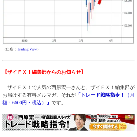
（出所：
Trading View
）
【ザイＦＸ！編集部からのお知らせ】
ザイＦＸ！で人気の西原宏一さんと、ザイＦＸ！編集部が
お届けする有料メルマガ、それが
「トレード戦略指令！
（月
額：6600円・税込）
」
です。