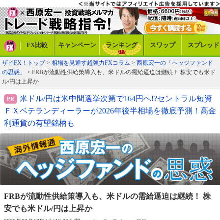
FX比較
キャンペーン
ランキング
スワップ
スプレッド
ザイFX！トップ
>
相場を見通す超強力FXコラム
>
西原宏一の「ヘッジファンド
の思惑」
> FRBが流動性供給策導入も、米ドルの需給逼迫は継続！ 株安でも米ド
ル/円は上昇か
米ドル/円は米中間選挙次第で164円へ!?セントラル短資
ＦＸベテランディーラーが2026年後半相場を徹底予測！高金
利通貨の有望銘柄も
FRBが流動性供給策導入も、米ドルの需給
逼迫は継続！ 株
安でも米ドル/円は上昇か