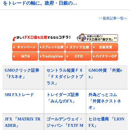
をトレードの軸に。政府・日銀の…
>>最新記事一覧へ
GMOクリック証券
セントラル短資ＦＸ
GMO外貨 「外貨e
「FXネオ」
「ＦＸダイレクトプ
x」
ラス」
SBI FXトレード
トレイダーズ証券
外為どっとコム
「みんなのFX」
「外貨ネクストネ
オ」
JFX 「MATRIX TR
ゴールデンウェイ・
ヒロセ通商 「LION
ADER」
ジャパン 「FXTF M
FX」