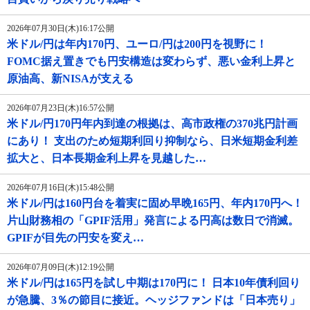
2026年07月30日(木)16:17公開
米ドル/円は年内170円、ユーロ/円は200円を視野に！
FOMC据え置きでも円安構造は変わらず、悪い金利上昇と
原油高、新NISAが支える
2026年07月23日(木)16:57公開
米ドル/円170円年内到達の根拠は、高市政権の370兆円計画
にあり！ 支出のため短期利回り抑制なら、日米短期金利差
拡大と、日本長期金利上昇を見越した…
2026年07月16日(木)15:48公開
米ドル/円は160円台を着実に固め早晩165円、年内170円へ！
片山財務相の「GPIF活用」発言による円高は数日で消滅。
GPIFが目先の円安を変え…
2026年07月09日(木)12:19公開
米ドル/円は165円を試し中期は170円に！ 日本10年債利回り
が急騰、3％の節目に接近。ヘッジファンドは「日本売り」