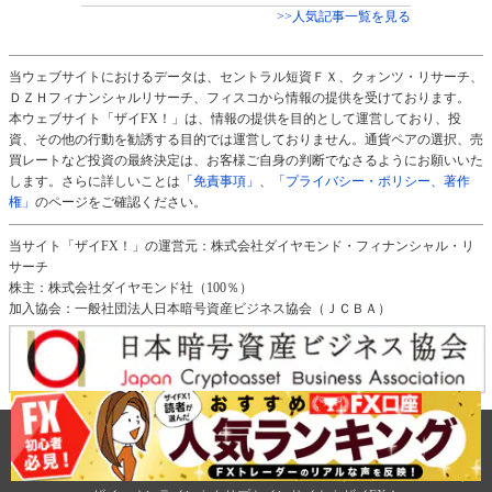
>>人気記事一覧を見る
当ウェブサイトにおけるデータは、セントラル短資ＦＸ、クォンツ・リサーチ、
ＤＺＨフィナンシャルリサーチ、フィスコから情報の提供を受けております。
本ウェブサイト「ザイFX！」は、情報の提供を目的として運営しており、投
資、その他の行動を勧誘する目的では運営しておりません。通貨ペアの選択、売
買レートなど投資の最終決定は、お客様ご自身の判断でなさるようにお願いいた
します。さらに詳しいことは
「免責事項」
、
「プライバシー・ポリシー、著作
権」
のページをご確認ください。
当サイト「ザイFX！」の運営元：株式会社ダイヤモンド・フィナンシャル・リ
サーチ
株主：株式会社ダイヤモンド社（100％）
加入協会：一般社団法人日本暗号資産ビジネス協会（ＪＣＢＡ）
免責事項
会社概要
プライバシー・ポリシー、著作権
サイトマップ
タグ一覧
広告のご案内
ダイヤモンド社のサイト
ダイヤモンド・オンライン
|
週刊ダイヤモンド
|