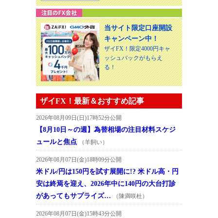
当サイト限定口座開設
キャンペーン中！
ザイFX！限定4000円キャ
ッシュバックがもらえ
る！
ザイFX！最新＆おすすめ記事
2026年08月09日(日)17時52分公開
【8月10日～の週】為替相場の注目材料スケジ
ュールと焦点
（羊飼い）
2026年08月07日(金)18時09分公開
米ドル/円は150円を試す展開に!? 米ドル高・円
安は終焉を迎え、2026年中に140円の大台打診
があってもサプライズ…
（陳満咲杜）
2026年08月07日(金)15時43分公開