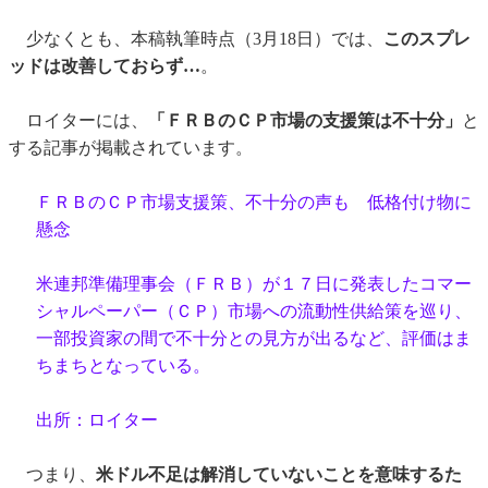
少なくとも、本稿執筆時点（3月18日）では、
このスプレ
ッドは改善しておらず…
。
ロイターには、
「ＦＲＢのＣＰ市場の支援策は不十分」
と
する記事が掲載されています。
ＦＲＢのＣＰ市場支援策、不十分の声も 低格付け物に
懸念
米連邦準備理事会（ＦＲＢ）が１７日に発表したコマー
シャルペーパー（ＣＰ）市場への流動性供給策を巡り、
一部投資家の間で不十分との見方が出るなど、評価はま
ちまちとなっている。
出所：ロイター
つまり、
米ドル不足は解消していないことを意味するた