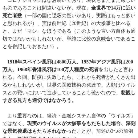
コロナショックはなお続いており、現状もまだまだ厳しい
ものであることは間違いないが、現在、
全世界で14万に近い
死亡者数
（一部の国に隠蔽の疑いがあり、実際はもっと多い
と思われるが）、実は前世紀（20世紀）の大惨事と比べる
と、まだ「マシ」なほうである（このような言い方自体も適
切ではないかもしれないが、単純に比較の意味合いであるこ
とを併記しておきたい）。
1918年スペイン風邪は4800万人、1957年アジア風邪は200
万人、1968年香港風邪は100万人程度の死者
を出したと言わ
れる。今回、防疫に失敗したら、これから死者がたくさん出
るかもしれないが、世界の医療技術の発達で、人類はウイル
スとの戦いにおいて進歩していることも確かなので、
悲観し
すぎる見方も適切ではなかろう
。
より重要なのは、経済・金融システム自体の「ウイルス」
ではなく、
現実のウイルスが大惨事をもたらした場合、深刻
な景気後退はもたらされなかった
ことが、前述の3つの前例