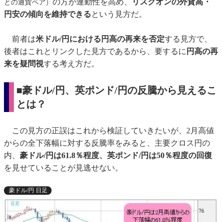
の方が連動性を高め、
リスクオンの外貨高・
との通貨ペア）
円安の傾向を維持できる
という見方だ。
前者は
米ドル/円における円高の再来を否定
する見方で、
後者はこれとリンクした見方であるから、要するに
円高の再
来を疑問視
する考え方だ。
■豪ドル/円、英ポンド/円の反騰から見えるこ
とは？
この見方の正誤はこれから検証していきたいが、2月高値
からの全下落幅に対する反騰率をみると、主要クロス円の
内、
豪ドル/円は61.8％程度、英ポンド/円は50％程度の回復
を見せていることが見逃せない。
豪ドル/円 日足