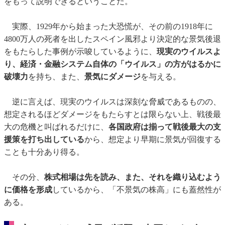
をもって説明できるということだ。
実際、1929年から始まった大恐慌が、その前の1918年に
4800万人の死者を出したスペイン風邪より決定的な景気後退
をもたらした事例が示唆しているように、
現実のウイルスよ
り、経済・金融システム自体の「ウイルス」の方がはるかに
破壊力
を持ち、また、
景気にダメージ
を与える。
逆に言えば、現実のウイルスは深刻な脅威であるものの、
想定されるほどダメージをもたらすとは限らない上、戦後最
大の危機と叫ばれるだけに、
各国政府は揃って戦後最大の支
援策を打ち出している
から、想定より早期に景気が回復する
ことも十分あり得る。
その分、
株式相場は先を読み、また、それを織り込むよう
に価格を形成
しているから、「不景気の株高」にも蓋然性が
ある。