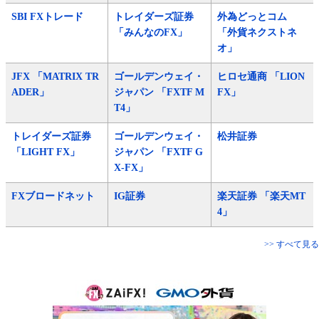
SBI FXトレード
トレイダーズ証券
外為どっとコム
「みんなのFX」
「外貨ネクストネ
オ」
JFX 「MATRIX TR
ゴールデンウェイ・
ヒロセ通商 「LION
ADER」
ジャパン 「FXTF M
FX」
T4」
トレイダーズ証券
ゴールデンウェイ・
松井証券
「LIGHT FX」
ジャパン 「FXTF G
X-FX」
FXブロードネット
IG証券
楽天証券 「楽天MT
4」
>> すべて見る