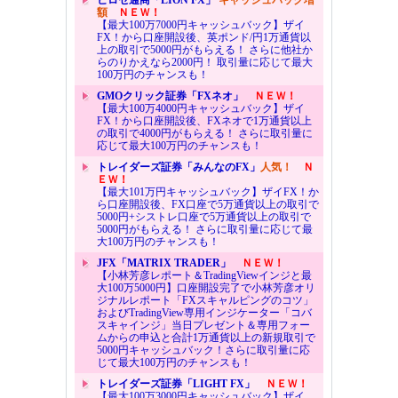
ヒロセ通商「LION FX」
キャッシュバック増
額
ＮＥＷ！
【最大100万7000円キャッシュバック】ザイ
FX！から口座開設後、英ポンド/円1万通貨以
上の取引で5000円がもらえる！ さらに他社か
らのりかえなら2000円！ 取引量に応じて最大
100万円のチャンスも！
GMOクリック証券「FXネオ」
ＮＥＷ！
【最大100万4000円キャッシュバック】ザイ
FX！から口座開設後、FXネオで1万通貨以上
の取引で4000円がもらえる！ さらに取引量に
応じて最大100万円のチャンスも！
トレイダーズ証券「みんなのFX」
人気！
Ｎ
ＥＷ！
【最大101万円キャッシュバック】ザイFX！か
ら口座開設後、FX口座で5万通貨以上の取引で
5000円+シストレ口座で5万通貨以上の取引で
5000円がもらえる！ さらに取引量に応じて最
大100万円のチャンスも！
JFX「MATRIX TRADER」
ＮＥＷ！
【小林芳彦レポート＆TradingViewインジと最
大100万5000円】口座開設完了で小林芳彦オリ
ジナルレポート「FXスキャルピングのコツ」
およびTradingView専用インジケーター「コバ
スキャインジ」当日プレゼント＆専用フォー
ムからの申込と合計1万通貨以上の新規取引で
5000円キャッシュバック！さらに取引量に応
じて最大100万円のチャンスも！
トレイダーズ証券「LIGHT FX」
ＮＥＷ！
【最大100万3000円キャッシュバック】ザイ