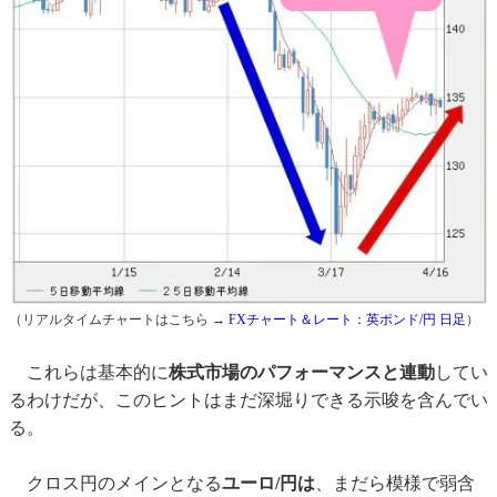
（リアルタイムチャートはこちら →
FXチャート＆レート：英ポンド/円 日足
）
これらは基本的に
株式市場のパフォーマンスと連動
してい
るわけだが、このヒントはまだ深堀りできる示唆を含んでい
る。
クロス円のメインとなる
ユーロ/円は
、まだら模様で弱含