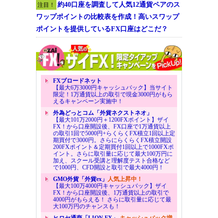
約40口座を調査して人気12通貨ペアのス
注目！
ワップポイントの比較表を作成！高いスワップ
ポイントを提供しているFX口座はどこだ？
FXブロードネット
【最大6万3000円キャッシュバック】当サイト
限定！1万通貨以上の取引で現金3000円がもら
えるキャンペーン実施中！
外為どっとコム「外貨ネクストネオ」
【最大101万2000円＋1200FXポイント】ザイ
FX！から口座開設後、FX口座で1万通貨以上
の取引1回で5000円+らくらくFX積立1回以上定
期買付で3000円。さらにらくらくFX積立開設
200FXポイント＆定期買付1回以上で1000FXポ
イント。さらに取引量に応じて最大100万円に
加え、スクール受講と理解度テスト合格など
で1000円、CFD開設と取引で最大4000円！
GMO外貨「外貨ex」
人気上昇中！
【最大100万4000円キャッシュバック】ザイ
FX！から口座開設後、1万通貨以上の取引で
4000円がもらえる！ さらに取引量に応じて最
大100万円のチャンスも！