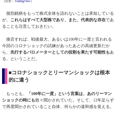
（出所：
TradingView
）
個別銘柄をもって株式全体を語れないことは承知している
が、
これらはすべて大型株であり、また、代表的な存在
であ
ることも注意しておきたい。
換言すれば、戦後最大、あるいは100年に一度と言われる
今回のコロナショックの試練があったあとの高値更新だか
ら、
先行するバロメーターとしての役割を果たす可能性も
あ
る、ということだ。
■コロナショックとリーマンショックは根本
的に違う
もっとも、
「100年に一度」という言葉は、あのリーマン
ショックの時にも
散々聞かされていた。そして、12年足らず
で再度聞かされていること自体、何らかの違和感を覚える。