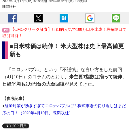
2020年04月17日(金)18:29公開
[2020年04月17日(金)18:29更新]
陳満咲杜
【GMOクリック証券】圧倒的人気で100万口座達成！最短即日で
取引可能！
■日米株価は続伸！ 米大型株は史上最高値更
新も
「コロナバブル」という「不謹慎」な言い方をした前回
（4月10日）のコラムのとおり、
米主要3指数は揃って続伸
、
日経平均も2万円台の大台回復
が見えてきた。
【参考記事】
●
経済対策が効きすぎてコロナバブルに!? 株式市場の切り返しはまだ
序の口！（2020年4月10日、陳満咲杜）
ＮＹダウ 日足