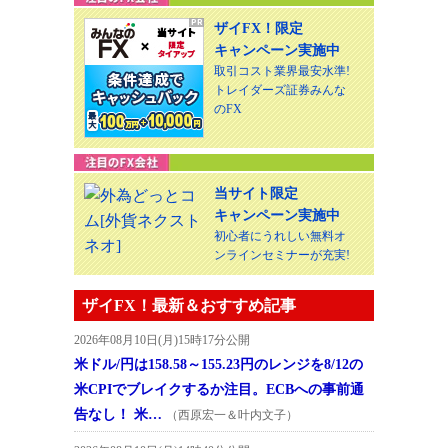
ザイFX！限定
キャンペーン実施中
取引コスト業界最安水準!
トレイダーズ証券みんな
のFX
当サイト限定
キャンペーン実施中
初心者にうれしい無料オ
ンラインセミナーが充実!
ザイFX！最新＆おすすめ記事
2026年08月10日(月)15時17分公開
米ドル/円は158.58～155.23円のレンジを8/12の
米CPIでブレイクするか注目。ECBへの事前通
告なし！ 米…
（西原宏一＆叶内文子）