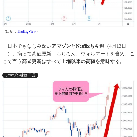
（出所：
TradingView
）
日本でもなじみ深い
アマゾン
と
Netflix
も今週（4月13日
～）、揃って高値更新。もちろん、ウォルマートを含め、こ
こで言う高値更新はすべて
上場以来の高値
を意味する。
アマゾン株価 日足