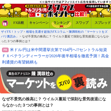
FX比較
キャンペーン
ランキング
スワップ
スプレッド
ザイFX！トップ
>
相場を見通す超強力FXコラム
>
陳満咲杜の「マーケットをズ
バリ裏読み」
> なぜ不景気の株高に？ ウイルス蔓延で深刻な景気後退にならなか
った３つの事例とは？
米ドル/円は米中間選挙次第で164円へ!?セントラル短資
ＦＸベテランディーラーが2026年後半相場を徹底予測！高金
利通貨の有望銘柄も
なぜ不景気の株高に？ ウイルス蔓延で深刻な
景気後退にな
らなかった３つの事例とは？