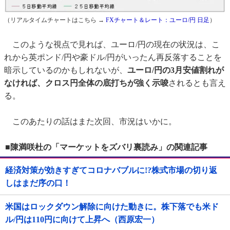
（リアルタイムチャートはこちら →
FXチャート＆レート：ユーロ/円 日足
）
このような視点で見れば、ユーロ/円の現在の状況は、こ
れから英ポンド/円や豪ドル/円がいったん再反落することを
暗示しているのかもしれないが、
ユーロ/円の3月安値割れが
なければ、クロス円全体の底打ちが強く示唆
されるとも言え
る。
このあたりの話はまた次回、市況はいかに。
■陳満咲杜の「マーケットをズバリ裏読み」の関連記事
経済対策が効きすぎてコロナバブルに!?株式市場の切り返
しはまだ序の口！
米国はロックダウン解除に向けた動きに。株下落でも米ド
ル/円は110円に向けて上昇へ（西原宏一）