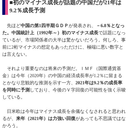
■初のマイナス成長が話題の中国だが21年は
9.2％成長予測
先ほど
中国の第1四半期ＧＤＰ
が発表され、
－6.8％となっ
た。中国統計上（1992年～）初のマイナス成長
で話題になっ
ているが、市場関係者の大半は驚かないだろう。何しろ、事
前に2桁マイナスの想定もあっただけに、極端に悪い数字と
は言えない。
それより重要なのは将来の予測だ。ＩＭＦ（国際通貨基
金）は今年（2020年）の中国の経済成長率が1.2％に留まる
とかなり悲観的な推測を示す一方、
2021年は9.2％の成長率
を同時に予測
しており、今後のＶ字回復の可能性を強く示唆
している。
日米欧は今年はマイナス成長を余儀なくなされると思われ
るが、
来年（2021年）は力強い回復
があっても不思議ではな
かろう。