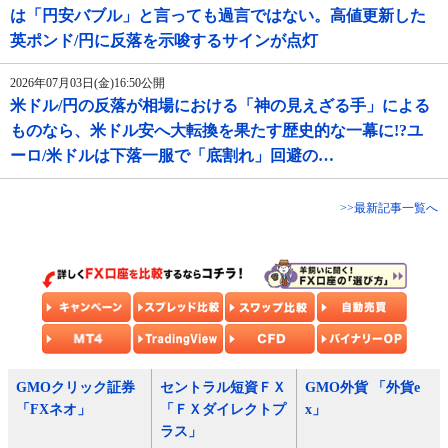
は「円安バブル」と言っても過言ではない。高値更新した
英ポンド/円に反落を示唆するサインが点灯
2026年07月03日(金)16:50公開
米ドル/円の反落が相場における「神の見えざる手」による
ものなら、米ドル安へ大転換を果たす歴史的な一幕に!?ユ
ーロ/米ドルは下落一服で「底割れ」回避の…
>>最新記事一覧へ
GMOクリック証券
セントラル短資ＦＸ
GMO外貨 「外貨e
「FXネオ」
「ＦＸダイレクトプ
x」
ラス」