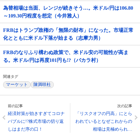
為替相場は当面、レンジが続きそう…。米ドル/円は106.80
～109.30円程度を想定（今井雅人）
FRBはトランプ政権の「無限の財布」になった。市場正常
化とともに米ドル下落が始まる（志摩力男）
FRBのなりふり構わぬ政策で、米ドル安の可能性が高ま
る。米ドル/円は再度101円も!?（バカラ村）
関連タグ
マーケット
陳満咲杜
前の記事
次の記事
経済対策が効きすぎてコロナ
「リスクオフの円高」にとら
バブルに!?株式市場の切り返
われているとなぜこれからの
しはまだ序の口！
相場は見極められ…