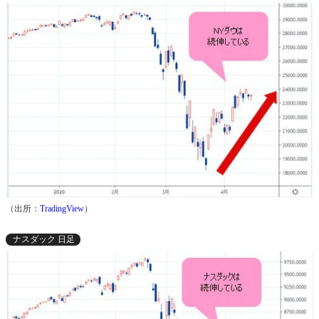
（出所：
TradingView
）
ナスダック 日足