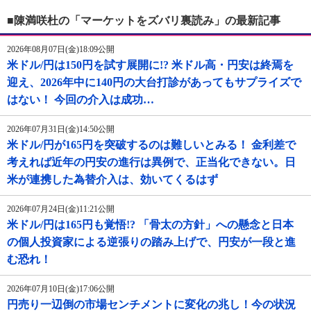
■陳満咲杜の「マーケットをズバリ裏読み」の最新記事
2026年08月07日(金)18:09公開
米ドル/円は150円を試す展開に!? 米ドル高・円安は終焉を
迎え、2026年中に140円の大台打診があってもサプライズで
はない！ 今回の介入は成功…
2026年07月31日(金)14:50公開
米ドル/円が165円を突破するのは難しいとみる！ 金利差で
考えれば近年の円安の進行は異例で、正当化できない。日
米が連携した為替介入は、効いてくるはず
2026年07月24日(金)11:21公開
米ドル/円は165円も覚悟!? 「骨太の方針」への懸念と日本
の個人投資家による逆張りの踏み上げで、円安が一段と進
む恐れ！
2026年07月10日(金)17:06公開
円売り一辺倒の市場センチメントに変化の兆し！今の状況