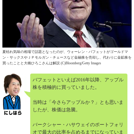
夏枯れ気味の相場で話題となったのが、ウォーレン・バフェットがゴールドマ
ン・サックスやＪＰモルガン・チェースなど金融株を売却し、代わりに金鉱株を
買ったことと大橋ひろこさんは解説 (C)Bloomberg/Getty Images
バフェットといえば2016年以降、アップル
株を積極的に買っていました。
当時は「今さらアップルか？」とも思いま
したが、株価は急騰。
バークシャー・ハサウェイのポートフォリ
オで最大の比率を占めるまでになっていま