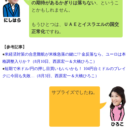
の期待があるかぎりは落ちない
、というこ
とかもしれません。
もうひとつは、
ＵＡＥとイスラエルの国交
正常化
ですね。
【参考記事】
●
米経済対策の合意難航が米株急落の鍵に!? 金反落なら、ユーロは本
格調整入りか？（8月10日、西原宏一＆大橋ひろこ）
●
短期で米ドル/円の押し目買いもいいかも！ 104円台ミドルのブレイ
クに今回も失敗…（8月3日、西原宏一＆大橋ひろこ）
サプライズでしたね。