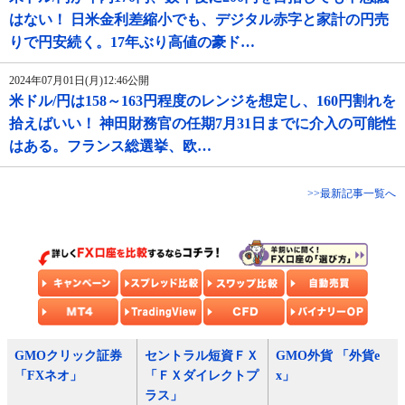
はない！ 日米金利差縮小でも、デジタル赤字と家計の円売
りで円安続く。17年ぶり高値の豪ド…
2024年07月01日(月)12:46公開
米ドル/円は158～163円程度のレンジを想定し、160円割れを
拾えばいい！ 神田財務官の任期7月31日までに介入の可能性
はある。フランス総選挙、欧…
>>最新記事一覧へ
GMOクリック証券
セントラル短資ＦＸ
GMO外貨 「外貨e
「FXネオ」
「ＦＸダイレクトプ
x」
ラス」