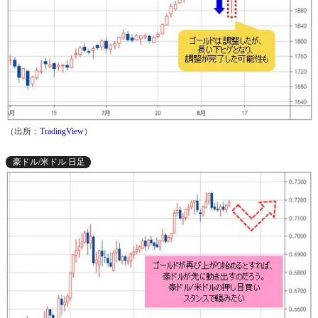
（出所：
TradingView
）
豪ドル/米ドル 日足