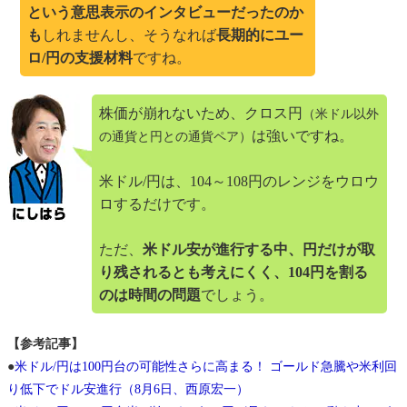
という意思表示のインタビューだったのか
も
しれませんし、そうなれば
長期的にユー
ロ/円の支援材料
ですね。
株価が崩れないため、クロス円
（米ドル以外
は強いですね。
の通貨と円との通貨ペア）
米ドル/円は、104～108円のレンジをウロウ
ロするだけです。
ただ、
米ドル安が進行する中、円だけが取
り残されるとも考えにくく、104円を割る
のは時間の問題
でしょう。
【参考記事】
●
米ドル/円は100円台の可能性さらに高まる！ ゴールド急騰や米利回
り低下でドル安進行（8月6日、西原宏一）