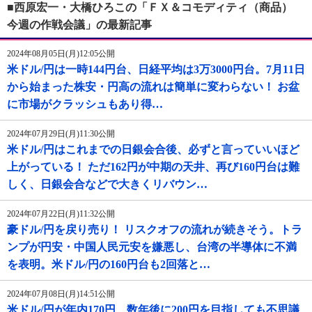
■西原宏一・大橋ひろこの「ＦＸ＆コモディティ（商品）
今週の作戦会議」の最新記事
2024年08月05日(月)12:05公開
米ドル/円は一時144円台、日経平均は3万3000円台。7月11日
から始まった株安・円高の流れは簡単に変わらない！ お盆
に市場がクラッシュもあり得…
2024年07月29日(月)11:30公開
米ドル/円はこれまでの日銀会合後、必ずと言っていいほど
上がっている！ ただ162円が中期の天井、再び160円台は難
しく、日銀会合などで大きくリバウン…
2024年07月22日(月)11:32公開
豪ドル/円を戻り売り！ リスクオフの流れが続きそう。トラ
ンプが円安・中国人民元安を嫌悪し、台湾の半導体に不満
を表明。米ドル/円の160円台も2回落と…
2024年07月08日(月)14:51公開
米ドル/円が年内170円、数年後に200円を目指しても不思議