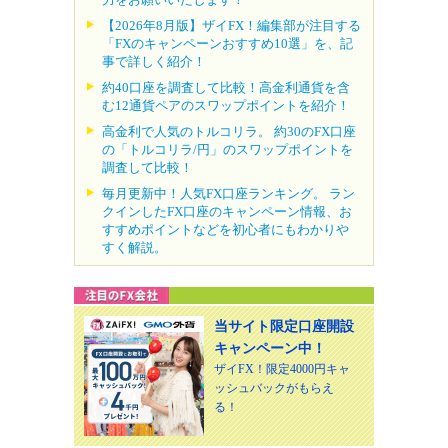
【2026年8月版】ザイFX！編集部が注目する
「FXのキャンペーンおすすめ10選」を、記
事で詳しく紹介！
約40口座を調査して比較！高金利通貨を含
む12通貨ペアのスワップポイントを紹介！
高金利で人気のトルコリラ。 約30のFX口座
の「トルコリラ/円」のスワップポイントを
調査して比較！
毎月更新中！人気FX口座ランキング。 ラン
クインしたFX口座のキャンペーン情報、お
すすめポイントなどを初心者にもわかりや
すく解説。
当サイト限定口座開設
キャンペーン中！
ザイFX！限定4000円キャ
ッシュバックがもらえ
る！