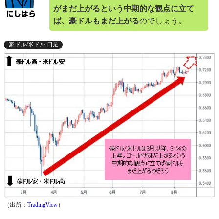
がまだ上がるという中期的な観点に立て
ば、豪ドルもまだ上がる
のでしょう。
豪ドル/米ドル 日足
（出所：
TradingView
）