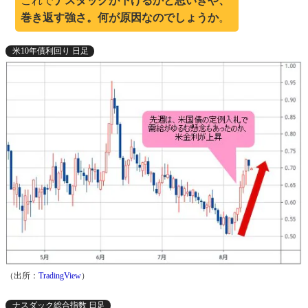
これで
ナスダックが下げるかと思いきや、
巻き返す強さ。何が原因なのでしょうか
。
米10年債利回り 日足
（出所：
TradingView
）
ナスダック総合指数 日足