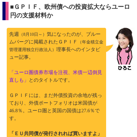
■ＧＰＩＦ、欧州債への投資拡大ならユーロ
円の支援材料か
先週
気になったのが、ブルー
（8月10日～）
ムバーグに掲載されたＧＰＩＦ
（年金積立金
理事長へのインタビ
管理運用独立行政法人）
ュー記事。
「ユーロ圏債券市場を注視、米債一辺倒見
直しも」
とのタイトルです。
ＧＰＩＦには、まだ外債投資の余地が残っ
ており、外債ポートフォリオは米国債が
46.8％。ユーロ圏と英国の国債は27.6％で
す。
「ＥＵ共同債が発行されれば買いますよ」