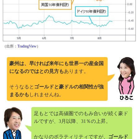
（出所：
TradingView
）
豪州は、早ければ来年にも世界一の産金国
になるのではとの見方も
あります。
そうなると
ゴールドと豪ドルの相関性が強
まるかも
しれませんね。
足もとでは高値圏でのもみ合いが続く豪ド
ルですが、3月以降、31％の上昇。
かなりのボラティリティですが、
ゴールド