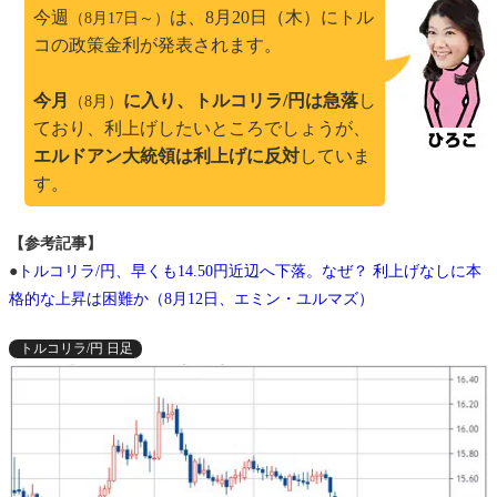
今週
は、8月20日（木）にトル
（8月17日～）
コの政策金利が発表されます。
今月
に入り、トルコリラ/円は急落
し
（8月）
ており、利上げしたいところでしょうが、
エルドアン大統領は利上げに反対
していま
す。
【参考記事】
●
トルコリラ/円、早くも14.50円近辺へ下落。なぜ？ 利上げなしに本
格的な上昇は困難か（8月12日、エミン・ユルマズ）
トルコリラ/円 日足