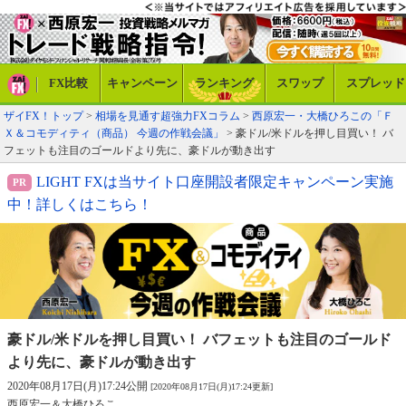
FX比較
キャンペーン
ランキング
スワップ
スプレッド
ザイFX！トップ
>
相場を見通す超強力FXコラム
>
西原宏一・大橋ひろこの「Ｆ
Ｘ＆コモディティ（商品） 今週の作戦会議」
> 豪ドル/米ドルを押し目買い！ バ
フェットも注目のゴールドより先に、豪ドルが動き出す
LIGHT FXは当サイト口座開設者限定キャンペーン実施
中！詳しくはこちら！
豪ドル/米ドルを押し目買い！ バフェットも
注目のゴールド
より先に、豪ドルが動き出す
2020年08月17日(月)17:24公開
[2020年08月17日(月)17:24更新]
西原宏一＆大橋ひろこ