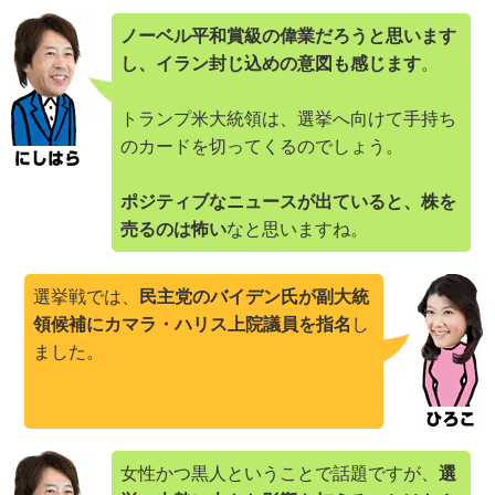
ノーベル平和賞級の偉業だろうと思います
し、イラン封じ込めの意図も感じます
。
トランプ米大統領は、選挙へ向けて手持ち
のカードを切ってくるのでしょう。
ポジティブなニュースが出ていると、株を
売るのは怖い
なと思いますね。
選挙戦では、
民主党のバイデン氏が副大統
領候補にカマラ・ハリス上院議員を指名
し
ました。
女性かつ黒人ということで話題ですが、
選