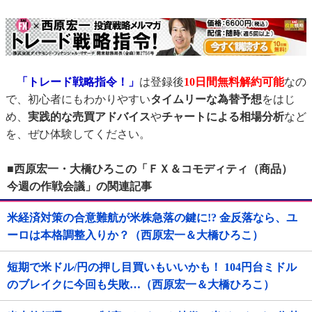
「トレード戦略指令！」
は登録後
10日間
無料解約可能
なの
で、初心者にもわかりやすい
タイムリーな為替予想
をはじ
め、
実践的な売買アドバイス
や
チャートによる相場分析
など
を、ぜひ体験してください。
■西原宏一・大橋ひろこの「ＦＸ＆コモディティ（商品）
今週の作戦会議」の関連記事
米経済対策の合意難航が米株急落の鍵に!? 金反落なら、ユ
ーロは本格調整入りか？（西原宏一＆大橋ひろこ）
短期で米ドル/円の押し目買いもいいかも！ 104円台ミドル
のブレイクに今回も失敗…（西原宏一＆大橋ひろこ）