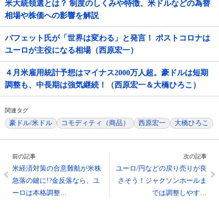
米大統領選とは？ 制度のしくみや特徴、米ドルなどの為替
相場や株価への影響を解説
バフェット氏が「世界は変わる」と発言！ ポストコロナは
ユーロが主役になる相場（西原宏一）
４月米雇用統計予想はマイナス2000万人超。豪ドルは短期
調整も、中長期は強気継続！（西原宏一＆大橋ひろこ）
関連タグ
豪ドル/米ドル
コモディティ（商品）
西原宏一
大橋ひろこ
前の記事
次の記事
米経済対策の合意難航が米株
ユーロ/円などの戻り売りが良
急落の鍵に!?金反落なら、ユ
さそう！ジャクソンホールま
ーロは本格調整…
では調整しやす…