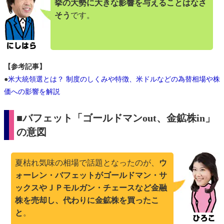
挙の大勢に大きな影響を与えることはなさ
そう
です。
【参考記事】
●
米大統領選とは？ 制度のしくみや特徴、米ドルなどの為替相場や株
価への影響を解説
■バフェット「ゴールドマンout、金鉱株in」
の意図
夏枯れ気味の相場で話題となったのが、
ウ
ォーレン・バフェットがゴールドマン・サ
ックスやＪＰモルガン・チェースなど金融
株を売却し、代わりに金鉱株を買ったこ
と
。