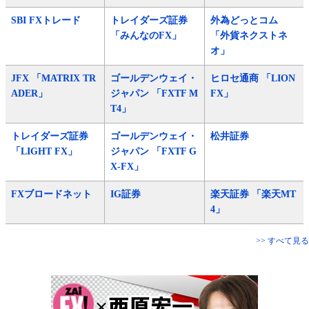
SBI FXトレード
トレイダーズ証券
外為どっとコム
「みんなのFX」
「外貨ネクストネ
オ」
JFX 「MATRIX TR
ゴールデンウェイ・
ヒロセ通商 「LION
ADER」
ジャパン 「FXTF M
FX」
T4」
トレイダーズ証券
ゴールデンウェイ・
松井証券
「LIGHT FX」
ジャパン 「FXTF G
X-FX」
FXブロードネット
IG証券
楽天証券 「楽天MT
4」
>> すべて見る