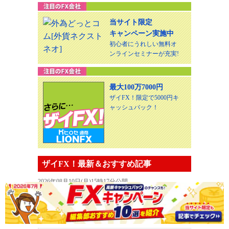
当サイト限定
キャンペーン実施中
初心者にうれしい無料オ
ンラインセミナーが充実!
最大100万7000円
ザイFX！限定で5000円キ
ャッシュバック！
ザイFX！最新＆おすすめ記事
2026年08月10日(月)15時17分公開
米ドル/円は158.58～155.23円のレンジを8/12の
米CPIでブレイクするか注目。ECBへの事前通
告なし！ 米…
（西原宏一＆叶内文子）