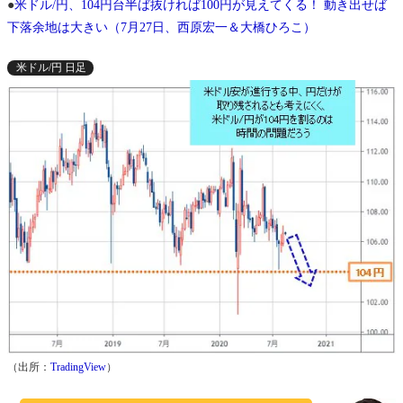
●
米ドル/円、104円台半ば抜ければ100円が見えてくる！ 動き出せば
下落余地は大きい（7月27日、西原宏一＆大橋ひろこ）
米ドル/円 日足
（出所：
TradingView
）