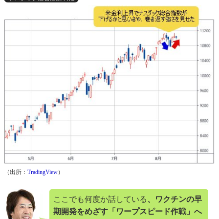
（出所：
TradingView
）
ここでも何度か話している
、ワクチンの早
期開発をめざす「ワープスピード作戦」へ