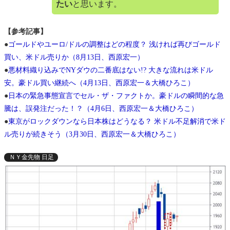
たい
と思います。
【参考記事】
●
ゴールドやユーロ/ドルの調整はどの程度？ 浅ければ再びゴールド
買い、米ドル売りか（8月13日、西原宏一）
●
悪材料織り込みでNYダウの二番底はない!? 大きな流れは米ドル
安。豪ドル買い継続へ（4月13日、西原宏一＆大橋ひろこ）
●
日本の緊急事態宣言でセル・ザ・ファクトか。豪ドルの瞬間的な急
騰は、誤発注だった！？（4月6日、西原宏一＆大橋ひろこ）
●
東京がロックダウンなら日本株はどうなる？ 米ドル不足解消で米ド
ル売りが続きそう（3月30日、西原宏一＆大橋ひろこ）
ＮＹ金先物 日足