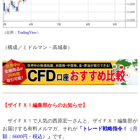
（出所：
TradingView
）
（構成／ミドルマン・高城泰）
【ザイＦＸ！編集部からのお知らせ】
ザイＦＸ！で人気の西原宏一さんと、ザイＦＸ！編集部が
お届けする有料メルマガ、それが
「トレード戦略指令！
（月
額：6600円・税込）
」
です。