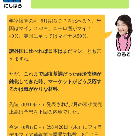
年率換算の4－6月期ＧＤＰを比べると、米
国はマイナス32％、ユーロ圏がマイナ
40％、英国に至ってはマイナス59％。
諸外国に比べれば日本はまだマシ
、とも言
えますね。
ただ、
これまで回復基調だった経済指標が
鈍化してきた時、マーケットがどう反応す
るかは気がかりな材料
。
先週
発表された7月の米小売売
（8月10日～）
上高は予想を下回る内容でした。
今週
は8月20日（木）にフィラ
（8月17日～）
デルフィア連銀製造業景気指数、8月21日