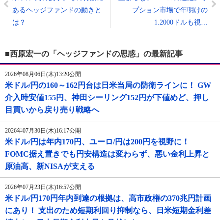
あるヘッジファンドの動きと
プション市場で年明けの
は？
1.2000ドルも視…
■西原宏一の「ヘッジファンドの思惑」の最新記事
2026年08月06日(木)13:20公開
米ドル/円の160～162円台は日米当局の防衛ラインに！ GW
介入時安値155円、神田シーリング152円が下値めど、押し
目買いから戻り売り戦略へ
2026年07月30日(木)16:17公開
米ドル/円は年内170円、ユーロ/円は200円を視野に！
FOMC据え置きでも円安構造は変わらず、悪い金利上昇と
原油高、新NISAが支える
2026年07月23日(木)16:57公開
米ドル/円170円年内到達の根拠は、高市政権の370兆円計画
にあり！ 支出のため短期利回り抑制なら、日米短期金利差