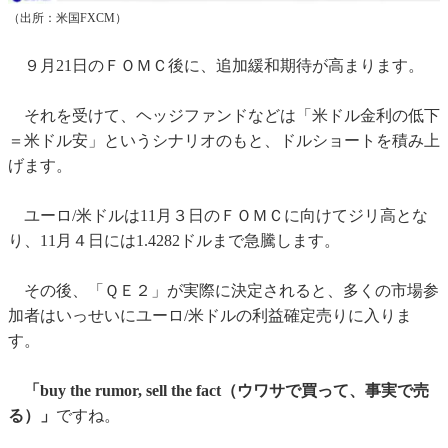
（出所：米国FXCM）
９月21日のＦＯＭＣ後に、追加緩和期待が高まります。
それを受けて、ヘッジファンドなどは「米ドル金利の低下
＝米ドル安」というシナリオのもと、ドルショートを積み上
げます。
ユーロ/米ドルは11月３日のＦＯＭＣに向けてジリ高とな
り、11月４日には1.4282ドルまで急騰します。
その後、「ＱＥ２」が実際に決定されると、多くの市場参
加者はいっせいにユーロ/米ドルの利益確定売りに入りま
す。
「buy the rumor, sell the fact（ウワサで買って、事実で売
る）」
ですね。