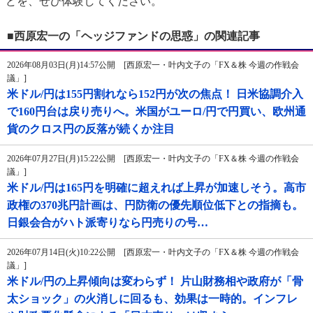
どを、ぜひ体験してください。
■西原宏一の「ヘッジファンドの思惑」の関連記事
2026年08月03日(月)14:57公開 [西原宏一・叶内文子の「FX＆株 今週の作戦会
議」]
米ドル/円は155円割れなら152円が次の焦点！ 日米協調介入
で160円台は戻り売りへ。米国がユーロ/円で円買い、欧州通
貨のクロス円の反落が続くか注目
2026年07月27日(月)15:22公開 [西原宏一・叶内文子の「FX＆株 今週の作戦会
議」]
米ドル/円は165円を明確に超えれば上昇が加速しそう。高市
政権の370兆円計画は、円防衛の優先順位低下との指摘も。
日銀会合がハト派寄りなら円売りの号…
2026年07月14日(火)10:22公開 [西原宏一・叶内文子の「FX＆株 今週の作戦会
議」]
米ドル/円の上昇傾向は変わらず！ 片山財務相や政府が「骨
太ショック」の火消しに回るも、効果は一時的。インフレ