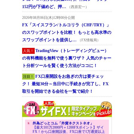
152円が下値めど、押…
（西原宏一）
2026年08月06日(木)12時00分公開
FX「スイスフラン/トルコリラ（CHF/TRY）」
のスワップポイントを比較！ もっとも高水準の
スワップポイントを提供し…
（FX情報局）
TradingView（トレーディングビュー）
人気！
の有料機能を無料で使う裏ワザ？ 人気のチャー
ト分析ツールを賢く使う方法がココに！
FX口座開設をお急ぎの方は要チェッ
注目！
ク！ 最短30分～当日中に手続きが完了し、FX
取引を開始できる会社を一覧で紹介！
外為どっとコム「外貨ネクストネオ」
【最大101万2000円＋1200FXポイント】ザイ
FX！から口座開設後、FX口座で1万通貨以上