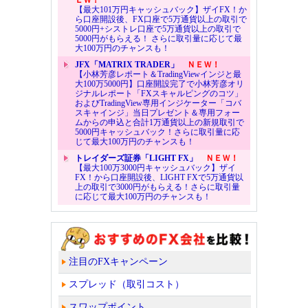
【最大101万円キャッシュバック】ザイFX！か
ら口座開設後、FX口座で5万通貨以上の取引で
5000円+シストレ口座で5万通貨以上の取引で
5000円がもらえる！ さらに取引量に応じて最
大100万円のチャンスも！
JFX「MATRIX TRADER」
ＮＥＷ！
【小林芳彦レポート＆TradingViewインジと最
大100万5000円】口座開設完了で小林芳彦オリ
ジナルレポート「FXスキャルピングのコツ」
およびTradingView専用インジケーター「コバ
スキャインジ」当日プレゼント＆専用フォー
ムからの申込と合計1万通貨以上の新規取引で
5000円キャッシュバック！さらに取引量に応
じて最大100万円のチャンスも！
トレイダーズ証券「LIGHT FX」
ＮＥＷ！
【最大100万3000円キャッシュバック】ザイ
FX！から口座開設後、LIGHT FXで5万通貨以
上の取引で3000円がもらえる！さらに取引量
に応じて最大100万円のチャンスも！
注目のFXキャンペーン
スプレッド（取引コスト）
スワップポイント