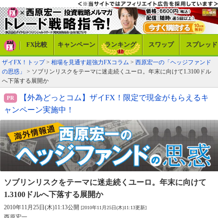
FX比較
キャンペーン
ランキング
スワップ
スプレッド
ザイFX！トップ
>
相場を見通す超強力FXコラム
>
西原宏一の「ヘッジファンド
の思惑」
> ソブリンリスクをテーマに迷走続くユーロ。年末に向けて1.3100ドル
へ下落する展開か
【外為どっとコム】ザイFX！限定で現金がもらえるキ
ャンペーン実施中！
ソブリンリスクをテーマに迷走続くユーロ。
年末に向けて
1.3100ドルへ下落する展開か
2010年11月25日(木)11:13公開
[2010年11月25日(木)11:13更新]
西原宏一