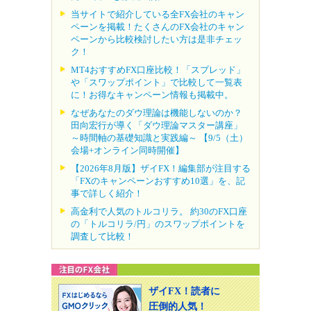
当サイトで紹介している全FX会社のキャン
ペーンを掲載！たくさんのFX会社のキャン
ペーンから比較検討したい方は是非チェッ
ク！
MT4おすすめFX口座比較！「スプレッド」
や「スワップポイント」で比較して一覧表
に！お得なキャンペーン情報も掲載中。
なぜあなたのダウ理論は機能しないのか？
田向宏行が導く「ダウ理論マスター講座」
～時間軸の基礎知識と実践編～ 【9/5（土）
会場+オンライン同時開催】
【2026年8月版】ザイFX！編集部が注目する
「FXのキャンペーンおすすめ10選」を、記
事で詳しく紹介！
高金利で人気のトルコリラ。 約30のFX口座
の「トルコリラ/円」のスワップポイントを
調査して比較！
ザイFX！読者に
圧倒的人気！