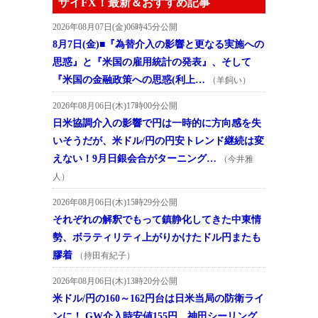
ザイFX！最新＆おすすめ記事
2026年08月07日(金)06時45分公開
8月7日(金)■『為替介入の影響と更なる実施への
思惑』と『米国の雇用統計の発表』、そして
『米国の金融政策への思惑(利上…
（羊飼い）
2026年08月06日(木)17時00分公開
日米協調介入の影響で円は一時的に方向感を失
いそうだが、米ドル/円の円安トレンド継続は変
えない！9月日銀会合がターニング…
（今井雅
人）
2026年08月06日(木)15時29分公開
それぞれの解釈でもって鎮静化してきた中東情
勢、ボラティリティ上がりかけたドル円またも
膠着
（持田有紀子）
2026年08月06日(木)13時20分公開
米ドル/円の160～162円台は日米当局の防衛ライ
ンに！ GW介入時安値155円、神田シーリング