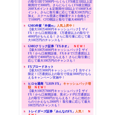
の取引1回で5000円+らくらくFX積立1回以上定
期買付で3000円。さらにらくらくFX積立開設
200FXポイント＆定期買付1回以上で1000FXポ
イント。さらに取引量に応じて最大100万円に
加え、スクール受講と理解度テスト合格など
で1000円、CFD開設と取引で最大4000円！
GMO外貨「外貨ex」
人気上昇中！
【最大100万4000円キャッシュバック】ザイ
FX！から口座開設後、1万通貨以上の取引で
4000円がもらえる！ さらに取引量に応じて最
大100万円のチャンスも！
GMOクリック証券「FXネオ」
ＮＥＷ！
【最大100万4000円キャッシュバック】ザイ
FX！から口座開設後、FXネオで1万通貨以上
の取引で4000円がもらえる！ さらに取引量に
応じて最大100万円のチャンスも！
FXブロードネット
【最大6万3000円キャッシュバック】当サイト
限定！1万通貨以上の取引で現金3000円がもら
えるキャンペーン実施中！
ヒロセ通商「LION FX」
キャッシュバック増
額
ＮＥＷ！
【最大100万7000円キャッシュバック】ザイ
FX！から口座開設後、英ポンド/円1万通貨以
上の取引で5000円がもらえる！ さらに他社か
らのりかえなら2000円！ 取引量に応じて最大
100万円のチャンスも！
トレイダーズ証券「みんなのFX」
人気！
Ｎ
ＥＷ！