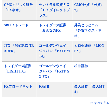
GMOクリック証券
セントラル短資ＦＸ
GMO外貨 「外貨e
「FXネオ」
「ＦＸダイレクトプ
x」
ラス」
SBI FXトレード
トレイダーズ証券
外為どっとコム
「みんなのFX」
「外貨ネクストネ
オ」
JFX 「MATRIX TR
ゴールデンウェイ・
ヒロセ通商 「LION
ADER」
ジャパン 「FXTF M
FX」
T4」
トレイダーズ証券
ゴールデンウェイ・
松井証券
「LIGHT FX」
ジャパン 「FXTF G
X-FX」
FXブロードネット
IG証券
楽天証券 「楽天MT
4」
>> すべて見る