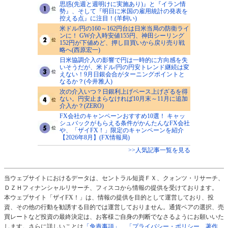
思惑(先週と週明けに実施あり)』と『イラン情
勢』、そして『明日に米国の雇用統計の発表を
控える点』に注目！(羊飼い)
米ドル/円の160～162円台は日米当局の防衛ライ
ンに！ GW介入時安値155円、神田シーリング
152円が下値めど、押し目買いから戻り売り戦
略へ(西原宏一)
日米協調介入の影響で円は一時的に方向感を失
いそうだが、米ドル/円の円安トレンド継続は変
えない！9月日銀会合がターニングポイントと
なるか？(今井雅人)
次の介入いつ？日銀利上げペース上げざるを得
ない。円安止まらなければ10月末～11月に追加
介入か？(ZERO)
FX会社のキャンペーンおすすめ10選！ キャッ
シュバックがもらえる条件がかんたんなFX会社
や、「ザイFX！」限定のキャンペーンを紹介
【2026年8月】(FX情報局)
>>人気記事一覧を見る
当ウェブサイトにおけるデータは、セントラル短資ＦＸ、クォンツ・リサーチ、
ＤＺＨフィナンシャルリサーチ、フィスコから情報の提供を受けております。
本ウェブサイト「ザイFX！」は、情報の提供を目的として運営しており、投
資、その他の行動を勧誘する目的では運営しておりません。通貨ペアの選択、売
買レートなど投資の最終決定は、お客様ご自身の判断でなさるようにお願いいた
します。さらに詳しいことは
「免責事項」
、
「プライバシー・ポリシー、著作