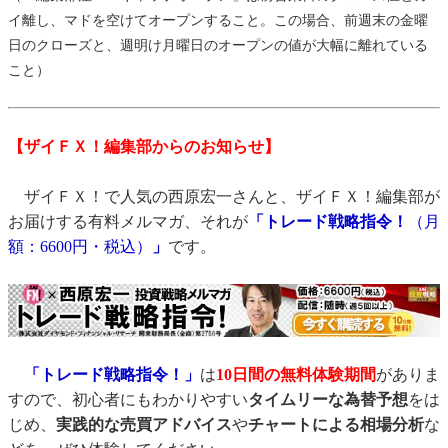
イ離し、マドを空けてオープンすること。この場合、前週末の金曜
日のクローズと、週明け月曜日のオープンの値が大幅に離れている
こと）
【ザイＦＸ！編集部からのお知らせ】
ザイＦＸ！で人気の西原宏一さんと、ザイＦＸ！編集部が
お届けする有料メルマガ、それが
「トレード戦略指令！
（月
額：6600円・税込）
」
です。
「トレード戦略指令！」
は
10日間の無料体験期間
がありま
すので、初心者にもわかりやすい
タイムリーな為替予想
をは
じめ、
実践的な売買アドバイス
や
チャートによる相場分析
な