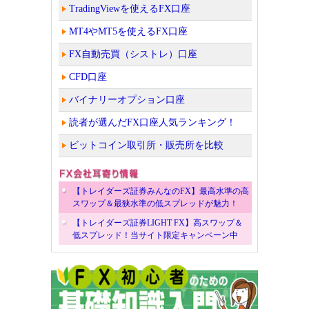
TradingViewを使えるFX口座
MT4やMT5を使えるFX口座
FX自動売買（シストレ）口座
CFD口座
バイナリーオプション口座
読者が選んだFX口座人気ランキング！
ビットコイン取引所・販売所を比較
【トレイダーズ証券みんなのFX】最高水準の高
スワップ＆最狭水準の低スプレッドが魅力！
【トレイダーズ証券LIGHT FX】高スワップ＆
低スプレッド！当サイト限定キャンペーン中