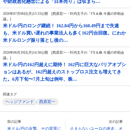
や財政悪化懸念による「日本売り」は収まら…
2026年07月06日(月)15:33公開 [西原宏一・叶内文子の「FX＆株 今週の作戦会
議」]
米ドル/円のロング継続！ 162.84円から160.49円まで失速
も、米ドル買い遅れの事業法人も多く162円台回復。にわか
米ドルロング振り落とし後の…
2026年06月29日(月)14:30公開 [西原宏一・叶内文子の「FX＆株 今週の作戦会
議」]
米ドル/円の162円超えに期待！ 162円に巨大なバリアオプシ
ョンはあるが、162円超えのストップロス注文も増えてき
た。6月下旬〜7月上旬は例年、株…
関連タグ
ヘッジファンド
西原宏一
前の記事
次の記事
米ドル/円の反撃。その背景に
止まらないユーロの迷走。オ