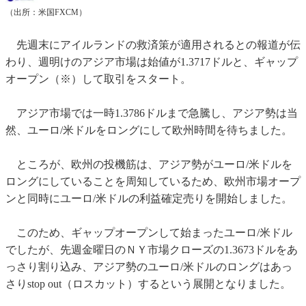
（出所：米国FXCM）
先週末にアイルランドの救済策が適用されるとの報道が伝
わり、週明けのアジア市場は始値が1.3717ドルと、ギャップ
オープン（※）して取引をスタート。
アジア市場では一時1.3786ドルまで急騰し、アジア勢は当
然、ユーロ/米ドルをロングにして欧州時間を待ちました。
ところが、欧州の投機筋は、アジア勢がユーロ/米ドルを
ロングにしていることを周知しているため、欧州市場オープ
ンと同時にユーロ/米ドルの利益確定売りを開始しました。
このため、ギャップオープンして始まったユーロ/米ドル
でしたが、先週金曜日のＮＹ市場クローズの1.3673ドルをあ
っさり割り込み、アジア勢のユーロ/米ドルのロングはあっ
さりstop out（ロスカット）するという展開となりました。