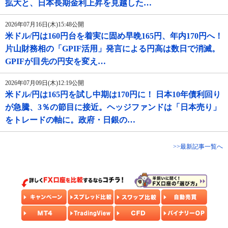
拡大と、日本長期金利上昇を見越した…
2026年07月16日(木)15:48公開
米ドル/円は160円台を着実に固め早晩165円、年内170円へ！
片山財務相の「GPIF活用」発言による円高は数日で消滅。
GPIFが目先の円安を変え…
2026年07月09日(木)12:19公開
米ドル/円は165円を試し中期は170円に！ 日本10年債利回り
が急騰、3％の節目に接近。ヘッジファンドは「日本売り」
をトレードの軸に。政府・日銀の…
>>最新記事一覧へ