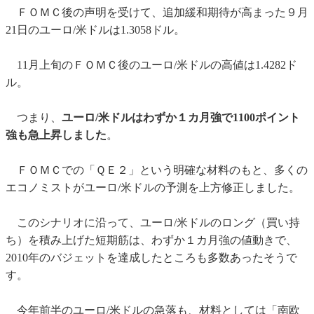
ＦＯＭＣ後の声明を受けて、追加緩和期待が高まった９月
21日のユーロ/米ドルは1.3058ドル。
11月上旬のＦＯＭＣ後のユーロ/米ドルの高値は1.4282ド
ル。
つまり、
ユーロ/米ドルはわずか１カ月強で1100ポイント
強も急上昇しました
。
ＦＯＭＣでの「ＱＥ２」という明確な材料のもと、多くの
エコノミストがユーロ/米ドルの予測を上方修正しました。
このシナリオに沿って、ユーロ/米ドルのロング（買い持
ち）を積み上げた短期筋は、わずか１カ月強の値動きで、
2010年のバジェットを達成したところも多数あったそうで
す。
今年前半のユーロ/米ドルの急落も、材料としては「南欧