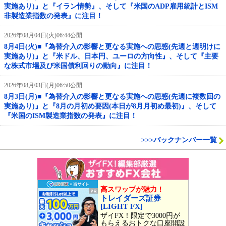
実施あり)』と『イラン情勢』、そして『米国のADP雇用統計とISM
非製造業指数の発表』に注目！
2026年08月04日(火)06:44公開
8月4日(火)■『為替介入の影響と更なる実施への思惑(先週と週明けに
実施あり)』と『米ドル、日本円、ユーロの方向性』、そして『主要
な株式市場及び米国債利回りの動向』に注目！
2026年08月03日(月)06:50公開
8月3日(月)■『為替介入の影響と更なる実施への思惑(先週に複数回の
実施あり)』と『8月の月初め要因(本日が8月月初め最初)』、そして
『米国のISM製造業指数の発表』に注目！
>>>バックナンバー一覧
高スワップが魅力！
トレイダーズ証券
[LIGHT FX]
ザイFX！限定で3000円が
もらえるおトクな口座開設