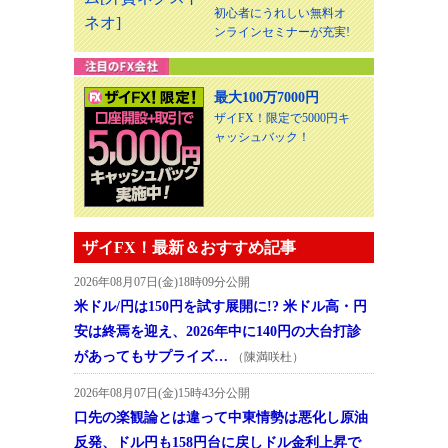
初心者にうれしい無料オ
ンラインセミナーが充実!
最大100万7000円
ザイFX！限定で5000円キ
ャッシュバック！
ザイFX！最新＆おすすめ記事
2026年08月07日(金)18時09分公開
米ドル/円は150円を試す展開に!? 米ドル高・円
安は終焉を迎え、2026年中に140円の大台打診
があってもサプライズ…
（陳満咲杜）
2026年08月07日(金)15時43分公開
口先の楽観論とは違って中東情勢は悪化し原油
反発、ドル円も158円台に戻しドル金利上昇で