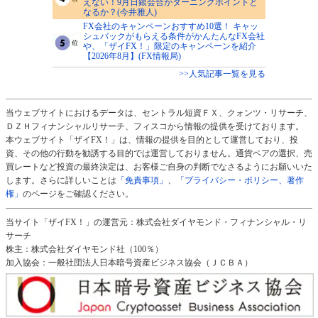
えない！9月日銀会合がターニングポイントと
なるか？(今井雅人)
FX会社のキャンペーンおすすめ10選！ キャッ
シュバックがもらえる条件がかんたんなFX会社
や、「ザイFX！」限定のキャンペーンを紹介
【2026年8月】(FX情報局)
>>人気記事一覧を見る
当ウェブサイトにおけるデータは、セントラル短資ＦＸ、クォンツ・リサーチ、
ＤＺＨフィナンシャルリサーチ、フィスコから情報の提供を受けております。
本ウェブサイト「ザイFX！」は、情報の提供を目的として運営しており、投
資、その他の行動を勧誘する目的では運営しておりません。通貨ペアの選択、売
買レートなど投資の最終決定は、お客様ご自身の判断でなさるようにお願いいた
します。さらに詳しいことは
「免責事項」
、
「プライバシー・ポリシー、著作
権」
のページをご確認ください。
当サイト「ザイFX！」の運営元：株式会社ダイヤモンド・フィナンシャル・リ
サーチ
株主：株式会社ダイヤモンド社（100％）
加入協会：一般社団法人日本暗号資産ビジネス協会（ＪＣＢＡ）