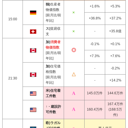
独)
生産者
+1.6%
+5.3%
物価指数
[前月比/前
+36.8%
+37.2%
15:00
年比]
ス)
貿易収
-
+35.8億
支
加)
消費者
-0.1%
+0.1%
物価指数
[前月比/前
+7.3%
+7.6%
年比]
加)
住宅価
-
-0.2%
格指数
[前月比/前
21:30
-
+14.2%
年比]
米)住宅着
145.0万件
144.6万件
工件数
167.4万件
↑・建設許
160.4万件
(168.5万
可件数
件)
欧)ラガル