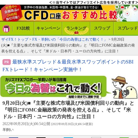
FX比較
キャンペーン
ランキング
スワップ
スプレッド
ザイFX！トップ
>
FX・羊飼いの「今日の為替はこれで動く！」
> 9月20日
(火)■『主要な株式市場及び米国債利回りの動向』と『明日にFOMC金融政策の発
表を控える点』、そして『米ドル・日本円・ユーロの方向性』に注目！
最狭水準スプレッド＆最良水準スワップポイントのSBI
FXトレード！キャンペーン実施中！
9月20日(火)■『主要な株式市場及び米国債利回りの動向』と
『明日にFOMC金融政策の発表を控える点』、そして『米
ドル・日本円・ユーロの方向性』に注目！
2022年09月20日(火)06:54公開
[2022年09月20日(火)06:54更新]
羊飼い