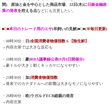
間)
、
原油と金を中心とした商品市場
、
22日(木)に
日銀金融政
策の発表
を控える点
などにも注意したい。
■□■
本日のトレード用のエサ
(羊飼いの見解)■□■(
※毎日更新
)
・08時30分：
日)
全国消費者物価指数
＆
【除生鮮】
→内容次第では大きな反応も
・10時30分：
豪)
RBA議事録公表(9月6日開催分)
→豪ドルが大きく動くキッカケになりやすい
・21時30分：
加)
消費者物価指数
→発表でのカナダドルへの影響は大きなモノになりやすい
・26時00分：
欧)ラガルドECB総裁の発言
→内容次第