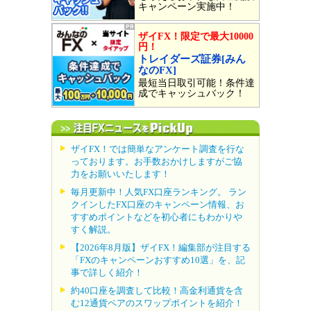
キャンペーン実施中！
ザイFX！限定で最大10000
円！
トレイダーズ証券[みん
なのFX]
最短当日取引可能！条件達
成でキャッシュバック！
ザイFX！では簡単なアンケート調査を行な
っております。お手数おかけしますがご協
力をお願いいたします！
毎月更新中！人気FX口座ランキング。 ラン
クインしたFX口座のキャンペーン情報、お
すすめポイントなどを初心者にもわかりや
すく解説。
【2026年8月版】ザイFX！編集部が注目する
「FXのキャンペーンおすすめ10選」を、記
事で詳しく紹介！
約40口座を調査して比較！高金利通貨を含
む12通貨ペアのスワップポイントを紹介！