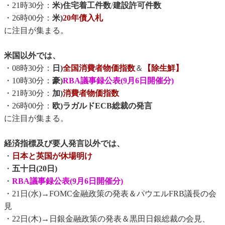
・21時30分：
米)住宅着工件数
/
建設許可件数
・26時00分：
米)
20年債入札
に注目が集まる。
米国以外では、
・08時30分：
日)
全国消費者物価指数
＆
【除生鮮】
・10時30分：
豪)
RBA議事録公表(9月6日開催分)
・21時30分：
加)
消費者物価指数
・26時00分：
欧)ラガルドECB総裁の発言
に注目が集まる。
経済指標及び要人発言以外では、
・
日本と英国が休場明け
・
五十日(20日)
・
RBA議事録公表(9月6日開催分)
・21日(水)→FOMC金融政策の発表＆パウエルFRB議長の会
見
・22日(木)→日銀金融政策の発表＆黒田日銀総裁の会見、