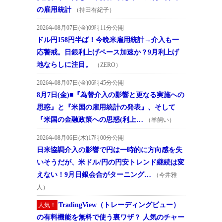
の雇用統計
（持田有紀子）
2026年08月07日(金)09時11分公開
ドル円158円半ば！今晩米雇用統計→介入も一
応警戒。日銀利上げペース加速か？9月利上げ
地ならしに注目。
（ZERO）
2026年08月07日(金)06時45分公開
8月7日(金)■『為替介入の影響と更なる実施への
思惑』と『米国の雇用統計の発表』、そして
『米国の金融政策への思惑(利上…
（羊飼い）
2026年08月06日(木)17時00分公開
日米協調介入の影響で円は一時的に方向感を失
いそうだが、米ドル/円の円安トレンド継続は変
えない！9月日銀会合がターニング…
（今井雅
人）
TradingView（トレーディングビュー）
人気！
の有料機能を無料で使う裏ワザ？ 人気のチャー