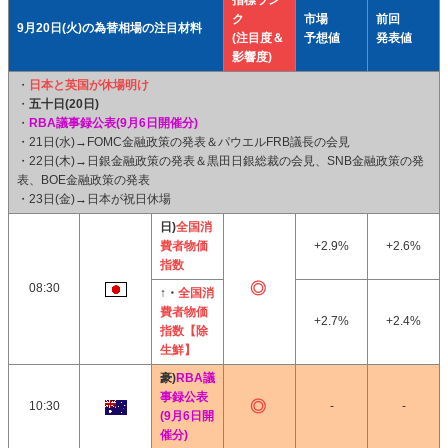
指標ラン
ク
市場
前回
9月20日(火)の為替相場の注目材料
(注目度＆
予想値
発表値
影響度)
・
日本と英国が休場明け
・
五十日(20日)
・
RBA議事録公表(9月6日開催分)
・21日(水)→FOMC金融政策の発表＆パウエルFRB議長の会見
・22日(木)→日銀金融政策の発表＆黒田日銀総裁の会見、SNB金融政策の発
表、BOE金融政策の発表
・23日(金)→日本が祝日休場
日)
全国消
費者物価
+2.9%
+2.6%
指数
08:30
↑・
全国消
費者物価
+2.7%
+2.4%
指数【除
生鮮】
豪)
RBA議
事録公表
10:30
-
-
(9月6日開
催分)