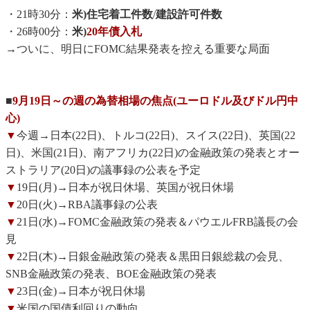
・21時30分：
米)住宅着工件数
/
建設許可件数
・26時00分：
米)
20年債入札
→ついに、明日にFOMC結果発表を控える重要な局面
■
9月19日～の週の為替相場の焦点(ユーロドル及びドル円中
心)
▼
今週→日本(22日)、トルコ(22日)、スイス(22日)、英国(22
日)、米国(21日)、南アフリカ(22日)の金融政策の発表とオー
ストラリア(20日)の議事録の公表を予定
▼
19日(月)→日本が祝日休場、英国が祝日休場
▼
20日(火)→RBA議事録の公表
▼
21日(水)→FOMC金融政策の発表＆パウエルFRB議長の会
見
▼
22日(木)→日銀金融政策の発表＆黒田日銀総裁の会見、
SNB金融政策の発表、BOE金融政策の発表
▼
23日(金)→日本が祝日休場
▼
米国の国債利回りの動向