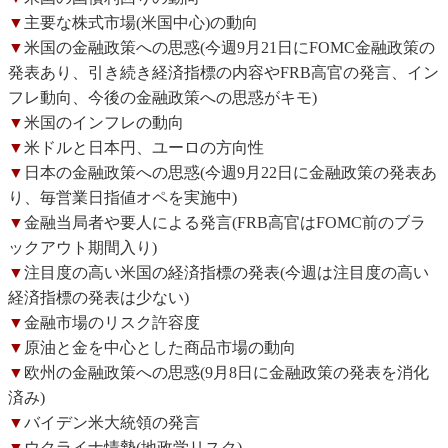
▼
主要な株式市場(米国中心)の動向
▼
米国の金融政策への思惑(今週9月21日にFOMC金融政策の
発表あり、引き続き経済指標の内容やFRB高官の発言、イン
フレ動向、今後の金融政策への思惑がキモ)
▼
米国のインフレの動向
▼
米ドルと日本円、ユーロの方向性
▼
日本の金融政策への思惑(今週9月22日に金融政策の発表あ
り、毎営業日指値オペを実施中)
▼
金融当局者や要人による発言(FRB高官はFOMC前のブラ
ックアウト期間入り)
▼
注目度の高い米国の経済指標の発表(今週は注目度の高い
経済指標の発表は少ない)
▼
金融市場のリスク許容度
▼
原油と金を中心とした商品市場の動向
▼
欧州の金融政策への思惑(9月8日に金融政策の発表を消化
済み)
▼
バイデン米大統領の発言
▼
ウクライナ情勢(地政学リスク)