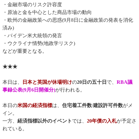
・金融市場のリスク許容度
・原油と金を中心とした商品市場の動向
・欧州の金融政策への思惑(9月8日に金融政策の発表を消化
済み)
・バイデン米大統領の発言
・ウクライナ情勢(地政学リスク)
などが重要となる。
★★★
本日は、
日本と英国が休場明け
の
20日の五十日
で、
RBA議
事録公表(9月6日開催分)
が行われる。
本日の
米国の経済指標
は、
住宅着工件数
/
建設許可件数
がメ
イン。
一方、
経済指標以外のイベント
では、
20年債の入札
が予定さ
れている。