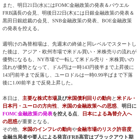
また、明日21日(水)にはFOMC金融政策の発表＆パウエル
FRB議長の会見、明後日22日(木)には日銀金融政策の発表＆
黒田日銀総裁の会見、SNB金融政策の発表、BOE金融政策
の発表を控える。
週明けの為替相場は、先週末の終値と同レベルでスタートし
た後は、アジア・欧州市場で米ドル買い・米株売りの流れが
優勢になるも、NY市場で一転して米ドル売り・米株買いの
流れが優勢となって、ドル円は一時143円後半まで上昇後に
143円前半まで反落し、ユーロドルは一時0.99半ばまで下落
後に1.00前半まで反発上昇した。
本日は、
主要な株式市場
及び
米国債利回りの動向
と
米ドル・
日本円・ユーロの方向性
、
米国の金融政策への思惑
、
明日に
FOMC金融政策の発表
を控える点
、
日本による為替介入へ
の思惑
が重要となる。
その他、
米国のインフレの動向
や
金融市場のリスク許容度
、
金融当局者や要人による発言(FRB高官はブラックアウト期