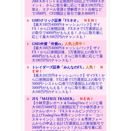
200FXポイント＆定期買付1回以上で1000FXポ
イント。さらに取引量に応じて最大100万円に
加え、スクール受講と理解度テスト合格など
で1000円、CFD開設と取引で最大4000円！
GMOクリック証券「FXネオ」
ＮＥＷ！
【最大100万4000円キャッシュバック】ザイ
FX！から口座開設後、FXネオで1万通貨以上
の取引で4000円がもらえる！ さらに取引量に
応じて最大100万円のチャンスも！
GMO外貨「外貨ex」
人気上昇中！
【最大100万4000円キャッシュバック】ザイ
FX！から口座開設後、1万通貨以上の取引で
4000円がもらえる！ さらに取引量に応じて最
大100万円のチャンスも！
トレイダーズ証券「みんなのFX」
人気！
Ｎ
ＥＷ！
【最大101万円キャッシュバック】ザイFX！か
ら口座開設後、FX口座で5万通貨以上の取引で
5000円+シストレ口座で5万通貨以上の取引で
5000円がもらえる！ さらに取引量に応じて最
大100万円のチャンスも！
JFX「MATRIX TRADER」
ＮＥＷ！
【小林芳彦レポート＆TradingViewインジと最
大100万5000円】口座開設完了で小林芳彦オリ
ジナルレポート「FXスキャルピングのコツ」
およびTradingView専用インジケーター「コバ
スキャインジ」当日プレゼント＆専用フォー
ムからの申込と合計1万通貨以上の新規取引で
5000円キャッシュバック！さらに取引量に応