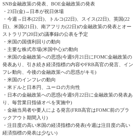
SNB金融政策の発表、BOE金融政策の発表
・23日(金)→日本が祝日休場
・今週→日本(22日)、トルコ(22日)、スイス(22日)、英国(22
日)、米国(21日)、南アフリカ(22日)の金融政策の発表とオー
ストラリア(20日)の議事録の公表を予定
・米国の国債利回りの動向
・主要な株式市場(米国中心)の動向
・米国の金融政策への思惑(今週9月21日にFOMC金融政策の
発表あり、引き続き経済指標の内容やFRB高官の発言、イン
フレ動向、今後の金融政策への思惑がキモ)
・米国のインフレの動向
・米ドルと日本円、ユーロの方向性
・日本の金融政策への思惑(今週9月22日に金融政策の発表あ
り、毎営業日指値オペを実施中)
・金融当局者や要人による発言(FRB高官はFOMC前のブラ
ックアウト期間入り)
・注目度の高い米国の経済指標の発表(今週は注目度の高い
経済指標の発表は少ない)