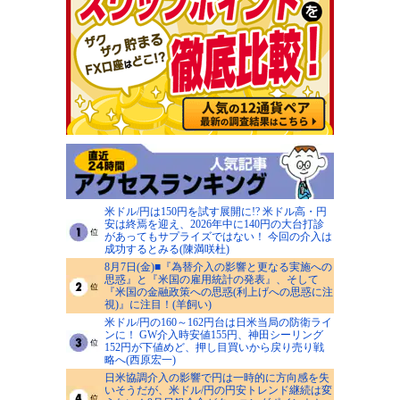
米ドル/円は150円を試す展開に!? 米ドル高・円
安は終焉を迎え、2026年中に140円の大台打診
があってもサプライズではない！ 今回の介入は
成功するとみる(陳満咲杜)
8月7日(金)■『為替介入の影響と更なる実施への
思惑』と『米国の雇用統計の発表』、そして
『米国の金融政策への思惑(利上げへの思惑に注
視)』に注目！(羊飼い)
米ドル/円の160～162円台は日米当局の防衛ライ
ンに！ GW介入時安値155円、神田シーリング
152円が下値めど、押し目買いから戻り売り戦
略へ(西原宏一)
日米協調介入の影響で円は一時的に方向感を失
いそうだが、米ドル/円の円安トレンド継続は変