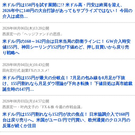
米ドル/円は150円を試す展開に!? 米ドル高・円安は終焉を迎え、
2026年中に140円の大台打診があってもサプライズではない！ 今回の
介入は成功…
2026年08月06日(木)13:20公開
西原宏一の「ヘッジファンドの思惑」
米ドル/円の160～162円台は日米当局の防衛ラインに！ GW介入時安
値155円、神田シーリング152円が下値めど、押し目買いから戻り売
り戦略へ
2026年08月04日(火)16:43公開
田向宏行式 副業FXのススメ!
米ドル/円は155円が最大の分岐点！ 7月足の包み線を8月足が下抜
け、155円割れなら月足ダウ理論が下向き転換！ 下値目処は高市総裁
誕生時の147円…
2026年08月03日(月)14:57公開
西原宏一・叶内文子の「FX＆株 今週の作戦会議」
米ドル/円は155円割れなら152円が次の焦点！ 日米協調介入で160円
台は戻り売りへ。米国がユーロ/円で円買い、欧州通貨のクロス円の
反落が続くか注目