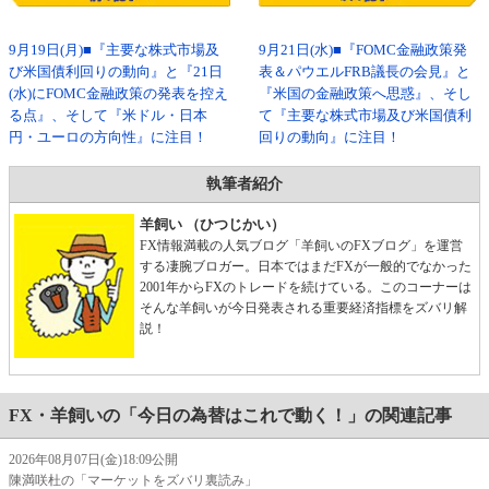
9月19日(月)■『主要な株式市場及
9月21日(水)■『FOMC金融政策発
び米国債利回りの動向』と『21日
表＆パウエルFRB議長の会見』と
(水)にFOMC金融政策の発表を控え
『米国の金融政策へ思惑』、そし
る点』、そして『米ドル・日本
て『主要な株式市場及び米国債利
円・ユーロの方向性』に注目！
回りの動向』に注目！
執筆者紹介
羊飼い （ひつじかい）
FX情報満載の人気ブログ「羊飼いのFXブログ」を運営
する凄腕ブロガー。日本ではまだFXが一般的でなかった
2001年からFXのトレードを続けている。このコーナーは
そんな羊飼いが今日発表される重要経済指標をズバリ解
説！
FX・羊飼いの「今日の為替はこれで動く！」の関連記事
2026年08月07日(金)18:09公開
陳満咲杜の「マーケットをズバリ裏読み」