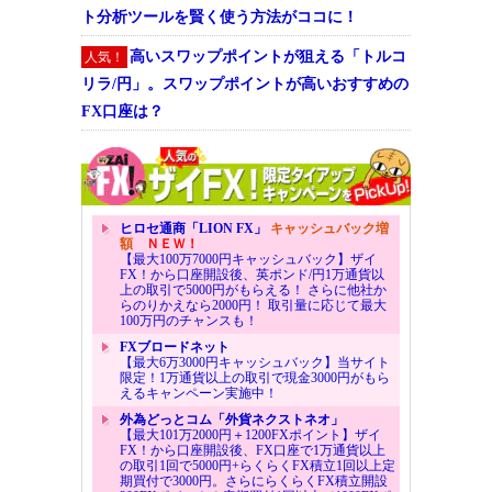
ト分析ツールを賢く使う方法がココに！
高いスワップポイントが狙える「トルコ
人気！
リラ/円」。スワップポイントが高いおすすめの
FX口座は？
ヒロセ通商「LION FX」
キャッシュバック増
額
ＮＥＷ！
【最大100万7000円キャッシュバック】ザイ
FX！から口座開設後、英ポンド/円1万通貨以
上の取引で5000円がもらえる！ さらに他社か
らのりかえなら2000円！ 取引量に応じて最大
100万円のチャンスも！
FXブロードネット
【最大6万3000円キャッシュバック】当サイト
限定！1万通貨以上の取引で現金3000円がもら
えるキャンペーン実施中！
外為どっとコム「外貨ネクストネオ」
【最大101万2000円＋1200FXポイント】ザイ
FX！から口座開設後、FX口座で1万通貨以上
の取引1回で5000円+らくらくFX積立1回以上定
期買付で3000円。さらにらくらくFX積立開設