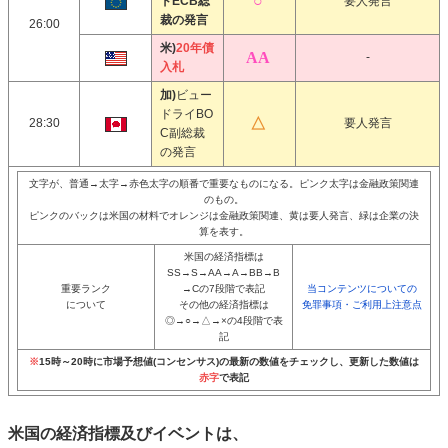
ドECB総
要人発言
裁の発言
26:00
米)
20年債
-
入札
加)
ビュー
ドライBO
28:30
要人発言
C副総裁
の発言
文字が、普通→太字→赤色太字の順番で重要なものになる。ピンク太字は金融政策関連
のもの。
ピンクのバックは米国の材料でオレンジは金融政策関連、黄は要人発言、緑は企業の決
算を表す。
米国の経済指標は
SS→S→AA→A→BB→B
重要ランク
→Cの7段階で表記
当コンテンツについての
について
その他の経済指標は
免罪事項・ご利用上注意点
◎→○→△→×の4段階で表
記
※
15時～20時に市場予想値(コンセンサス)の最新の数値をチェックし、更新した数値は
赤字
で表記
米国の経済指標及びイベントは、