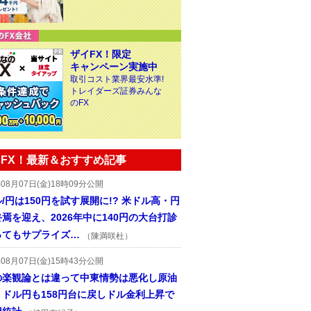
ザイFX！限定
キャンペーン実施中
取引コスト業界最安水準!
トレイダーズ証券みんな
のFX
FX！最新＆おすすめ記事
年08月07日(金)18時09分公開
/円は150円を試す展開に!? 米ドル高・円
焉を迎え、2026年中に140円の大台打診
ってもサプライズ…
（陳満咲杜）
年08月07日(金)15時43分公開
の楽観論とは違って中東情勢は悪化し原油
、ドル円も158円台に戻しドル金利上昇で