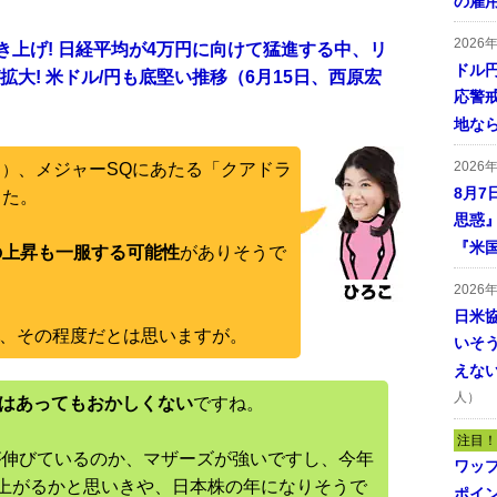
の雇
2026
引き上げ! 日経平均が4万円に向けて猛進する中、リ
ドル
大! 米ドル/円も底堅い推移（6月15日、西原宏
応警
地な
2026
、メジャーSQにあたる「クアドラ
～）
8月7
した。
思惑
『米
の上昇も一服する可能性
がありそうで
2026
日米
か、その程度だとは思いますが。
いそ
えな
人）
落はあってもおかしくない
ですね。
注目！
が伸びているのか、マザーズが強いですし、今年
ワッ
上がるかと思いきや、日本株の年になりそうで
ポイ