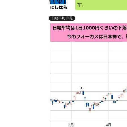
す。
日経平均 日足