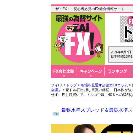
ザイFX！ - 初心者必見のFX総合情報サイト
2026年8月7
日本時間16時1
ザイFX！トップ
>
相場を見通す超強力FXコラム
>
会議」
> 豪ドル/円の押し目買い継続！ 日本株が
せず、押し目買いで。トルコ中銀、40％への猛烈
最狭水準スプレッド＆最良水準スワ