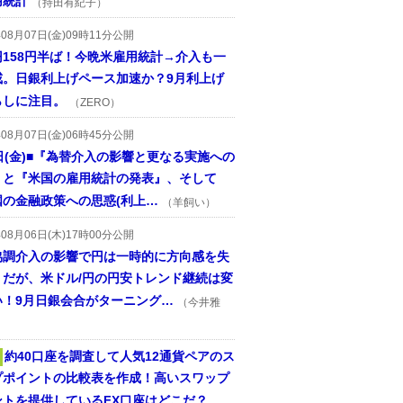
用統計
（持田有紀子）
年08月07日(金)09時11分公開
円158円半ば！今晩米雇用統計→介入も一
戒。日銀利上げペース加速か？9月利上げ
らしに注目。
（ZERO）
年08月07日(金)06時45分公開
日(金)■『為替介入の影響と更なる実施への
』と『米国の雇用統計の発表』、そして
国の金融政策への思惑(利上…
（羊飼い）
年08月06日(木)17時00分公開
協調介入の影響で円は一時的に方向感を失
うだが、米ドル/円の円安トレンド継続は変
い！9月日銀会合がターニング…
（今井雅
約40口座を調査して人気12通貨ペアのス
プポイントの比較表を作成！高いスワップ
ントを提供しているFX口座はどこだ？