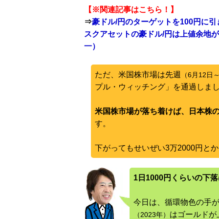
【※関連記事はこちら！】
⇒
豪ドル/円のターゲットを100円に
スクアセットの豪ドル/円は上値余地が拡
一）
ただ、米国株市場は先週
（6月12日
プル・ウィッチング」を通過しま
米国株市場が落ち着けば、日本株
す。
下がってもせいぜい3万2000円と
1日1000円くらいの下
今日は、循環物色の手
はゴールドが
（2023年）