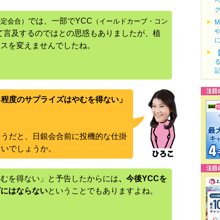
では、一部でYCC
決定会合）
（イールドカーブ・コン
て言及するのではとの思惑もありましたが、植
ンスを変えませんでしたね。
る程度のサプライズはやむを得ない」
ようだと、日銀会合前に投機的な仕掛
ないでしょうか。
やむを得ない」と予告したからには
、今後YCCを
ズにはならない
ということでもありますよね。