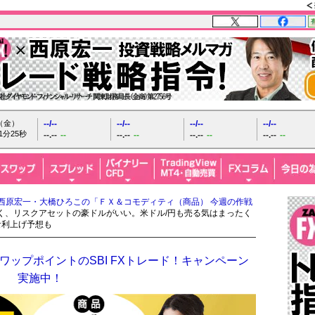
日（金）
--/--
--/--
--/--
--/--
1分26秒
--.--
--
--.--
--
--.--
--
--.--
--
西原宏一・大橋ひろこの「ＦＸ＆コモディティ（商品） 今週の作戦
強く、リスクアセットの豪ドルがいい。米ドル/円も売る気はまったく
な利上げ予想も
ップポイントのSBI FXトレード！キャンペーン
実施中！