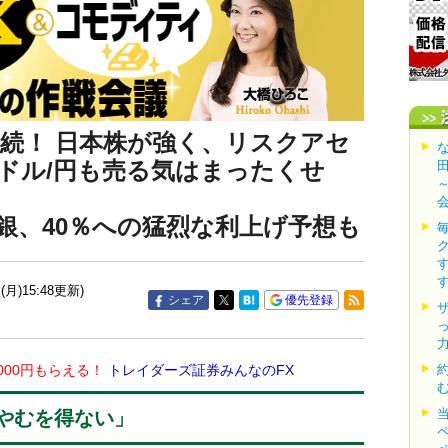
継続！ 日本株が強く、リスクアセ
ドル/円も売る気はまったくせ
銀、40％への猛烈な利上げ予想も
(月)15:48更新)
シェア
優先登録
000円もらえる！
トレイダーズ証券みんなのFX
やむを得ない」