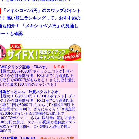
「メキシコペソ/円」のスワップポイント
較！ 高い順にランキングして、おすすめの
座も紹介！ 「メキシコペソ/円」の見通し
ャートも確認
GMOクリック証券「FXネオ」
ＮＥＷ！
【最大100万4000円キャッシュバック】ザイ
FX！から口座開設後、FXネオで1万通貨以上
の取引で4000円がもらえる！ さらに取引量に
応じて最大100万円のチャンスも！
外為どっとコム「外貨ネクストネオ」
【最大101万2000円＋1200FXポイント】ザイ
FX！から口座開設後、FX口座で1万通貨以上
の取引1回で5000円+らくらくFX積立1回以上
定期買付で3000円。さらにらくらくFX積立開
設200FXポイント＆定期買付1回以上で
1000FXポイント。さらに取引量に応じて最大
100万円に加え、スクール受講と理解度テスト
合格などで1000円、CFD開設と取引で最大
4000円！
ヒロセ通商「LION FX」
キャッシュバック増