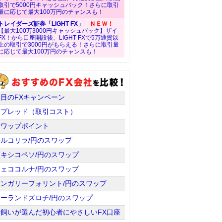
取引で5000円キャッシュバック！さらに取引
量に応じて最大100万円のチャンスも！
トレイダーズ証券「LIGHT FX」
ＮＥＷ！
【最大100万3000円キャッシュバック】ザイ
FX！から口座開設後、LIGHT FXで5万通貨以
上の取引で3000円がもらえる！さらに取引量
に応じて最大100万円のチャンスも！
注目のFXキャンペーン
スプレッド（取引コスト）
スワップポイント
トルコリラ/円のスワップ
メキシコペソ/円のスワップ
チェココルナ/円のスワップ
ハンガリーフォリント/円のスワップ
ポーランドズロチ/円のスワップ
羊飼いが選んだ初心者にやさしいFX口座