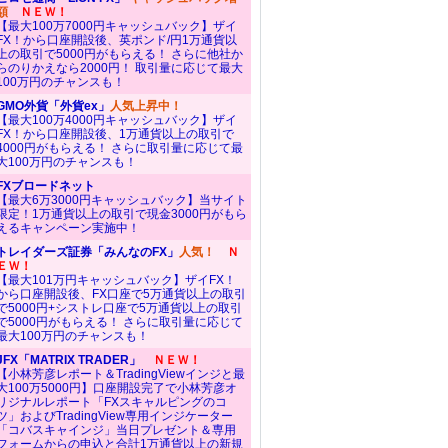
額
ＮＥＷ！
【最大100万7000円キャッシュバック】ザイ
FX！から口座開設後、英ポンド/円1万通貨以
上の取引で5000円がもらえる！ さらに他社か
らのりかえなら2000円！ 取引量に応じて最大
100万円のチャンスも！
GMO外貨「外貨ex」
人気上昇中！
【最大100万4000円キャッシュバック】ザイ
FX！から口座開設後、1万通貨以上の取引で
4000円がもらえる！ さらに取引量に応じて最
大100万円のチャンスも！
FXブロードネット
【最大6万3000円キャッシュバック】当サイト
限定！1万通貨以上の取引で現金3000円がもら
えるキャンペーン実施中！
トレイダーズ証券「みんなのFX」
人気！
Ｎ
ＥＷ！
【最大101万円キャッシュバック】ザイFX！
から口座開設後、FX口座で5万通貨以上の取引
で5000円+シストレ口座で5万通貨以上の取引
で5000円がもらえる！ さらに取引量に応じて
最大100万円のチャンスも！
JFX「MATRIX TRADER」
ＮＥＷ！
【小林芳彦レポート＆TradingViewインジと最
大100万5000円】口座開設完了で小林芳彦オ
リジナルレポート「FXスキャルピングのコ
ツ」およびTradingView専用インジケーター
「コバスキャインジ」当日プレゼント＆専用
フォームからの申込と合計1万通貨以上の新規