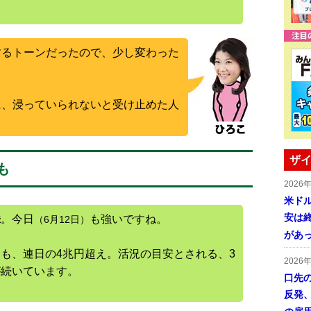
するトーンだったので、少し変わった
に、浸っていられないと受け止めた人
ザイ
も
2026
米ドル
安は終
株
。今日
も強いですね。
（6月12日）
があ
も、連日の4兆円超え。活況の目安とされる、3
2026
が続いています。
口先
反発