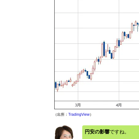
（出所：
TradingView
）
円安の影響
ですね。