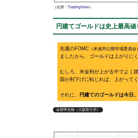
（出所：
TradingView
）
円建てゴールドは史上最高値
先週のFOMC
（米連邦公開市場委員会
ましたから、ゴールドは上がりに
むしろ、米金利が上がる中でよく
国が利下げに転じれば、上がって
それに、
円建てのゴールドは今日
金標準先物（大阪取引所）