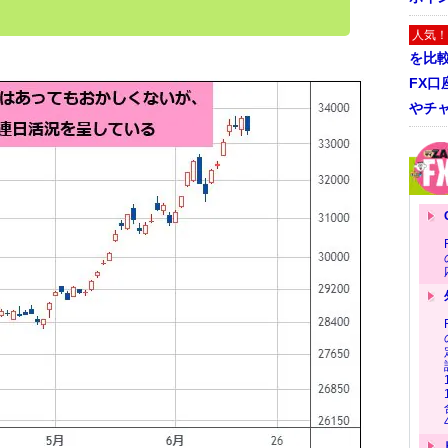
人気！
を比
FX口
やチ