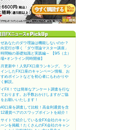
なぜあなたのダウ理論は機能しないのか？
田向宏行が導く「ダウ理論マスター講座」
～時間軸の基礎知識と実践編～ 【9/5（土）
会場+オンライン同時開催】
毎月更新中！人気FX口座ランキング。 ラン
クインしたFX口座のキャンペーン情報、お
すすめポイントなどを初心者にもわかりや
すく解説。
ザイFX！では簡単なアンケート調査を行な
っております。お手数おかけしますがご協
力をお願いいたします！
約40口座を調査して比較！高金利通貨を含
む12通貨ペアのスワップポイントを紹介！
当サイトで紹介している全FX会社のキャン
ペーンを掲載！たくさんのFX会社のキャン