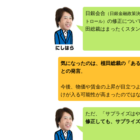
日銀会合
（日銀金融政策
の修正につい
トロール）
田総裁はまったくスタ
気になったのは、植田総裁の「あ
との発言
。
今後、物価や賃金の上昇が目立つ
けが入る可能性が高まったのでは
ただ、「サプライズは
修正しても、サプライ