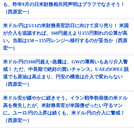
も、昨年9月の日米財務相共同声明はブラフでなさそう！
（西原宏一）
米ドル/円は5/11の米財務長官訪日に向けて戻り売り！ 米国
が介入を追認すれば、160円超えより155円割れの公算が高
い。当面は150～155円レンジへ移行するのが妥当か（西原
宏一）
米ドル/円の160円超え+急騰は、GWの薄商いもあり介入警
戒！ ただ、中長期で絶好の買いチャンス。UAEのOPEC脱
退でも原油は高止まり、円安の構造は介入で変わらない
（西原宏一）
米ドル安が緩やかに続きそう。イラン戦争勃発後の米ドル
高を喪失したが、米財務長官が米国債ぜったい守るマン
に。ユーロ/円の上昇は続くも、米ドル/円の介入に警戒！
（西原宏一）