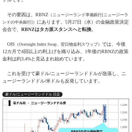
その要因は、RBNZ
（ニュージーランド準備銀行[ニュージーラ
にあります。5月27日（水）の金融政策決定
ンドの中央銀行]）
会合で、
RBNZはタカ派スタンスへと転換
。
OIS
では、今後
（Overnight Index Swap、翌日物金利スワップ）
12カ月で4回以上の利上げを織り込み、1年後のRBNZの政策
金利は約3.4%と見込まれ始めています。
これを受けて豪ドル/ニュージーランドドルが急落し、ニ
ュージーランドドル/米ドルも反発しています。
豪ドル/ニュージーランドドル 日足