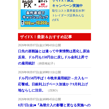
ザイFX！限定
キャンペーン実施中
取引コスト業界最安水準!
トレイダーズ証券みんな
のFX
ザイFX！最新＆おすすめ記事
2026年08月07日(金)15時43分公開
口先の楽観論とは違って中東情勢は悪化し原油
反発、ドル円も158円台に戻しドル金利上昇で
の雇用統計
（持田有紀子）
2026年08月07日(金)09時11分公開
ドル円158円半ば！今晩米雇用統計→介入も一
応警戒。日銀利上げペース加速か？9月利上げ
地ならしに注目。
（ZERO）
2026年08月07日(金)06時45分公開
8月7日(金)■『為替介入の影響と更なる実施への