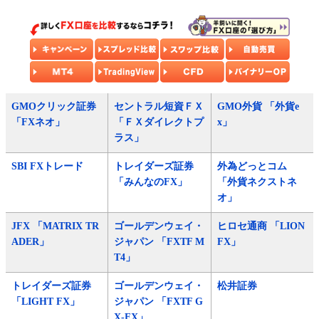
GMOクリック証券
セントラル短資ＦＸ
GMO外貨 「外貨e
「FXネオ」
「ＦＸダイレクトプ
x」
ラス」
SBI FXトレード
トレイダーズ証券
外為どっとコム
「みんなのFX」
「外貨ネクストネ
オ」
JFX 「MATRIX TR
ゴールデンウェイ・
ヒロセ通商 「LION
ADER」
ジャパン 「FXTF M
FX」
T4」
トレイダーズ証券
ゴールデンウェイ・
松井証券
「LIGHT FX」
ジャパン 「FXTF G
X-FX」