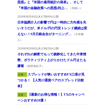
思惑』と『米国の雇用統計の発表』、そして
『米国の金融政策への思惑(利上…
（羊飼い）
2026年08月06日(木)17時00分公開
日米協調介入の影響で円は一時的に方向感を失
いそうだが、米ドル/円の円安トレンド継続は変
えない！9月日銀会合がターニング…
（今井雅
人）
2026年08月06日(木)15時29分公開
それぞれの解釈でもって鎮静化してきた中東情
勢、ボラティリティ上がりかけたドル円またも
膠着
（持田有紀子）
スプレッドが狭いおすすめFX口座が見
注目！
つかる！ 【人気13通貨ペアのスプレッド比較
表】
【最新のお得な情報！】FXのキャンペ
注目！
ーンおすすめ10選！