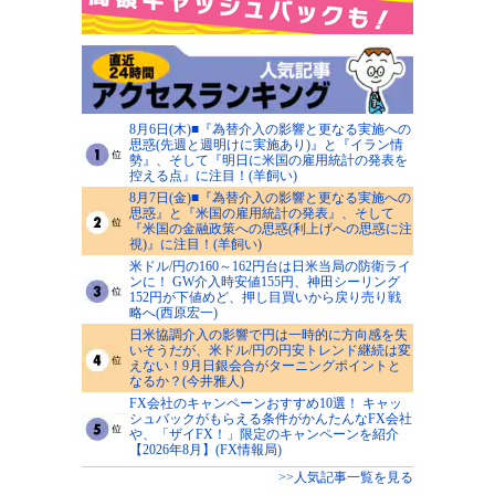
8月6日(木)■『為替介入の影響と更なる実施への
思惑(先週と週明けに実施あり)』と『イラン情
勢』、そして『明日に米国の雇用統計の発表を
控える点』に注目！(羊飼い)
8月7日(金)■『為替介入の影響と更なる実施への
思惑』と『米国の雇用統計の発表』、そして
『米国の金融政策への思惑(利上げへの思惑に注
視)』に注目！(羊飼い)
米ドル/円の160～162円台は日米当局の防衛ライ
ンに！ GW介入時安値155円、神田シーリング
152円が下値めど、押し目買いから戻り売り戦
略へ(西原宏一)
日米協調介入の影響で円は一時的に方向感を失
いそうだが、米ドル/円の円安トレンド継続は変
えない！9月日銀会合がターニングポイントと
なるか？(今井雅人)
FX会社のキャンペーンおすすめ10選！ キャッ
シュバックがもらえる条件がかんたんなFX会社
や、「ザイFX！」限定のキャンペーンを紹介
【2026年8月】(FX情報局)
>>人気記事一覧を見る