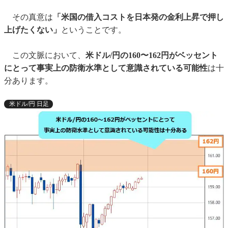
その真意は
「米国の借入コストを日本発の金利上昇で押し
上げたくない」
ということです。
この文脈において、
米ドル/円の160〜162円がベッセント
にとって事実上の防衛水準として意識されている可能性
は十
分あります。
米ドル/円 日足