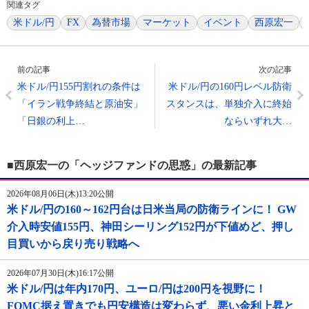
関連タグ
米ドル/円
FX
為替市場
マーケット
イベント
西原宏一
前の記事
次の記事
米ドル/円155円割れの条件は
米ドル/円の160円レベル防衛
「イラン戦争終結と原油安」
スタンスは、単独介入に終始
「日銀の利上…
ならいずれ大…
■西原宏一の「ヘッジファンドの思惑」の最新記事
2026年08月06日(木)13:20公開
米ドル/円の160～162円台は日米当局の防衛ラインに！ GW
介入時安値155円、神田シーリング152円が下値めど、押し
目買いから戻り売り戦略へ
2026年07月30日(木)16:17公開
米ドル/円は年内170円、ユーロ/円は200円を視野に！
FOMC据え置きでも円安構造は変わらず、悪い金利上昇と