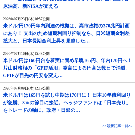
原油高、新NISAが支える
2026年07月23日(木)16:57公開
米ドル/円170円年内到達の根拠は、高市政権の370兆円計画
にあり！ 支出のため短期利回り抑制なら、日米短期金利差
拡大と、日本長期金利上昇を見越した…
2026年07月16日(木)15:48公開
米ドル/円は160円台を着実に固め早晩165円、年内170円へ！
片山財務相の「GPIF活用」発言による円高は数日で消滅。
GPIFが目先の円安を変え…
2026年07月09日(木)12:19公開
米ドル/円は165円を試し中期は170円に！ 日本10年債利回り
が急騰、3％の節目に接近。ヘッジファンドは「日本売り」
をトレードの軸に。政府・日銀の…
>>最新記事一覧へ