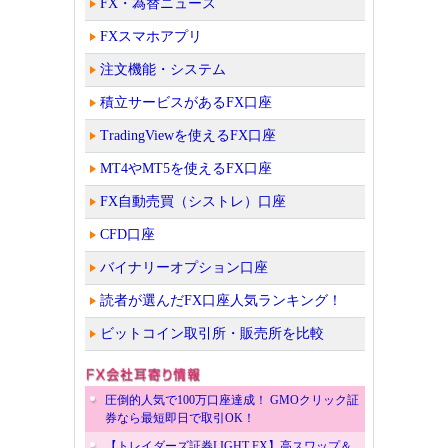
FX・為替ニュース
FXスマホアプリ
注文機能・システム
積立サービスがあるFX口座
TradingViewを使えるFX口座
MT4やMT5を使えるFX口座
FX自動売買（シストレ）口座
CFD口座
バイナリーオプション口座
読者が選んだFX口座人気ランキング！
ビットコイン取引所・販売所を比較
圧倒的人気で100万口座達成！ GMOクリック証
券なら最短即日で取引OK！
【トレイダーズ証券LIGHT FX】高スワップ＆