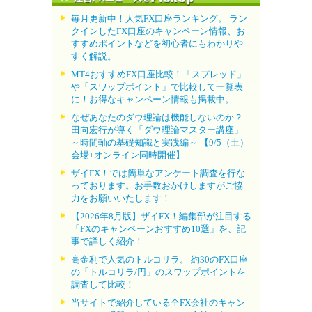
毎月更新中！人気FX口座ランキング。 ラン
クインしたFX口座のキャンペーン情報、お
すすめポイントなどを初心者にもわかりや
すく解説。
MT4おすすめFX口座比較！「スプレッド」
や「スワップポイント」で比較して一覧表
に！お得なキャンペーン情報も掲載中。
なぜあなたのダウ理論は機能しないのか？
田向宏行が導く「ダウ理論マスター講座」
～時間軸の基礎知識と実践編～ 【9/5（土）
会場+オンライン同時開催】
ザイFX！では簡単なアンケート調査を行な
っております。お手数おかけしますがご協
力をお願いいたします！
【2026年8月版】ザイFX！編集部が注目する
「FXのキャンペーンおすすめ10選」を、記
事で詳しく紹介！
高金利で人気のトルコリラ。 約30のFX口座
の「トルコリラ/円」のスワップポイントを
調査して比較！
当サイトで紹介している全FX会社のキャン