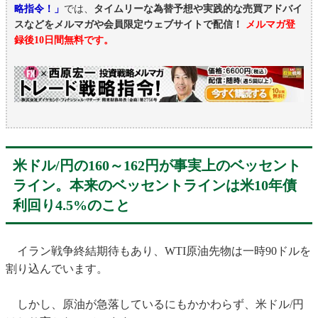
略指令！」
では、
タイムリーな為替予想や実践的な売買アドバイ
スなどをメルマガや会員限定ウェブサイトで配信！
メルマガ登
録後10日間無料です。
米ドル/円の160～162円が事実上のベッセント
ライン。本来のベッセントラインは米10年債
利回り4.5%のこと
イラン戦争終結期待もあり、WTI原油先物は一時90ドルを
割り込んでいます。
しかし、原油が急落しているにもかかわらず、米ドル/円