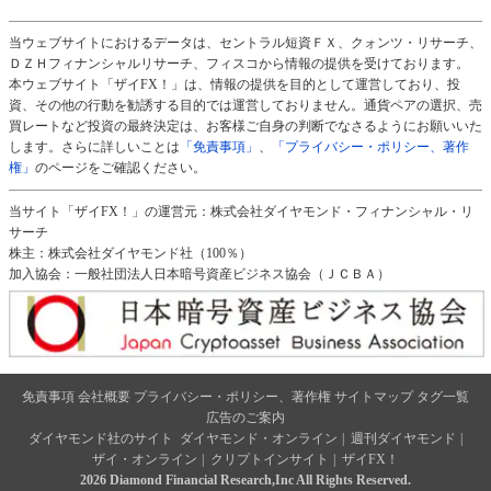
当ウェブサイトにおけるデータは、セントラル短資ＦＸ、クォンツ・リサーチ、
ＤＺＨフィナンシャルリサーチ、フィスコから情報の提供を受けております。
本ウェブサイト「ザイFX！」は、情報の提供を目的として運営しており、投
資、その他の行動を勧誘する目的では運営しておりません。通貨ペアの選択、売
買レートなど投資の最終決定は、お客様ご自身の判断でなさるようにお願いいた
します。さらに詳しいことは
「免責事項」
、
「プライバシー・ポリシー、著作
権」
のページをご確認ください。
当サイト「ザイFX！」の運営元：株式会社ダイヤモンド・フィナンシャル・リ
サーチ
株主：株式会社ダイヤモンド社（100％）
加入協会：一般社団法人日本暗号資産ビジネス協会（ＪＣＢＡ）
免責事項
会社概要
プライバシー・ポリシー、著作権
サイトマップ
タグ一覧
広告のご案内
ダイヤモンド社のサイト
ダイヤモンド・オンライン
|
週刊ダイヤモンド
|
ザイ・オンライン
|
クリプトインサイト
|
ザイFX！
2026 Diamond Financial Research,Inc All Rights Reserved.