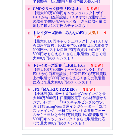
で1000円、CFD開設と取引で最大4000円！
GMOクリック証券「FXネオ」
ＮＥＷ！
【最大100万4000円キャッシュバック】ザイ
FX！から口座開設後、FXネオで1万通貨以上
の取引で4000円がもらえる！ さらに取引量に
応じて最大100万円のチャンスも！
トレイダーズ証券「みんなのFX」
人気！
Ｎ
ＥＷ！
【最大101万円キャッシュバック】ザイFX！か
ら口座開設後、FX口座で5万通貨以上の取引で
5000円+シストレ口座で5万通貨以上の取引で
5000円がもらえる！ さらに取引量に応じて最
大100万円のチャンスも！
トレイダーズ証券「LIGHT FX」
ＮＥＷ！
【最大100万3000円キャッシュバック】ザイ
FX！から口座開設後、LIGHT FXで5万通貨以
上の取引で3000円がもらえる！さらに取引量
に応じて最大100万円のチャンスも！
JFX「MATRIX TRADER」
ＮＥＷ！
【小林芳彦レポート＆TradingViewインジと最
大100万5000円】口座開設完了で小林芳彦オリ
ジナルレポート「FXスキャルピングのコツ」
およびTradingView専用インジケーター「コバ
スキャインジ」当日プレゼント＆専用フォー
ムからの申込と合計1万通貨以上の新規取引で
5000円キャッシュバック！さらに取引量に応
じて最大100万円のチャンスも！