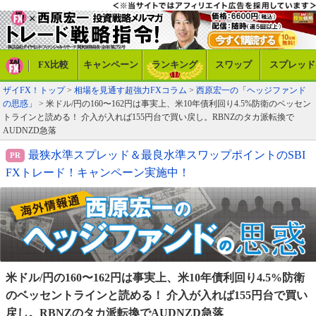
FX比較
キャンペーン
ランキング
スワップ
スプレッド
ザイFX！トップ
>
相場を見通す超強力FXコラム
>
西原宏一の「ヘッジファンド
の思惑」
> 米ドル/円の160〜162円は事実上、米10年債利回り4.5%防衛のベッセン
トラインと読める！ 介入が入れば155円台で買い戻し。RBNZのタカ派転換で
AUDNZD急落
最狭水準スプレッド＆最良水準スワップポイントのSBI
FXトレード！キャンペーン実施中！
米ドル/円の160〜162円は事実上、米10年債利回り4.5%防衛
のベッセントラインと読める！ 介入が入れば155円台で買い
戻し。RBNZのタカ派転換でAUDNZD急落