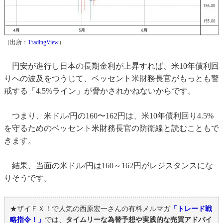
（出所：
TradingView
）
円安が進行し日本の長期金利が上昇すれば、米10年債利回
りへの波及をつうじて、ベッセント米財務長官がもっとも警
戒する「4.5%ライン」が脅かされかねないからです。
つまり、米ドル/円の160〜162円は、米10年債利回り4.5%
を守るためのベッセント米財務長官の防衛線と読むこともで
きます。
結果、当面の米ドル/円は160～162円がレジスタンスにな
りそうです。
★ザイＦＸ！で人気の西原宏一さんの有料メルマガ
「トレード戦
略指令！」
では、
タイムリーな為替予想や実践的な売買アドバイ