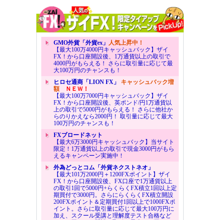
GMO外貨「外貨ex」
人気上昇中！
【最大100万4000円キャッシュバック】ザイ
FX！から口座開設後、1万通貨以上の取引で
4000円がもらえる！ さらに取引量に応じて最
大100万円のチャンスも！
ヒロセ通商「LION FX」
キャッシュバック増
額
ＮＥＷ！
【最大100万7000円キャッシュバック】ザイ
FX！から口座開設後、英ポンド/円1万通貨以
上の取引で5000円がもらえる！ さらに他社か
らのりかえなら2000円！ 取引量に応じて最大
100万円のチャンスも！
FXブロードネット
【最大6万3000円キャッシュバック】当サイト
限定！1万通貨以上の取引で現金3000円がもら
えるキャンペーン実施中！
外為どっとコム「外貨ネクストネオ」
【最大101万2000円＋1200FXポイント】ザイ
FX！から口座開設後、FX口座で1万通貨以上
の取引1回で5000円+らくらくFX積立1回以上定
期買付で3000円。さらにらくらくFX積立開設
200FXポイント＆定期買付1回以上で1000FXポ
イント。さらに取引量に応じて最大100万円に
加え、スクール受講と理解度テスト合格など