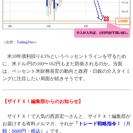
（出所：
TradingView
）
米10年債利回り4.5%というベッセントラインを守るため
に、米ドル/円の160〜162円もまた防衛されるのか。当面
は、ベッセント米財務長官の動向と政府・日銀の介入タイミ
ングに注目したい局面が続きそうです。
【ザイＦＸ！編集部からのお知らせ】
ザイＦＸ！で人気の西原宏一さんと、ザイＦＸ！編集部が
お届けする有料メルマガ、それが
「トレード戦略指令！
（月
額：6600円・税込）
」
です。