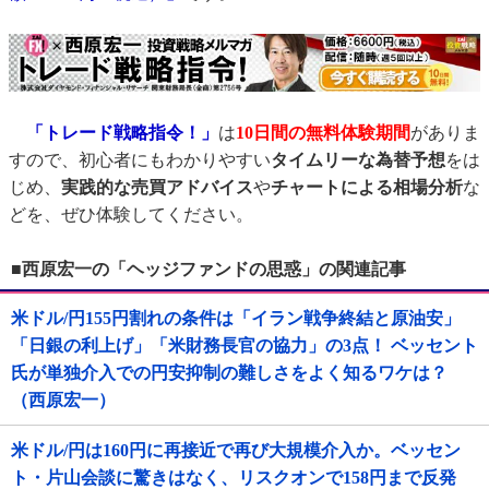
「トレード戦略指令！」
は
10日間の無料体験期間
がありま
すので、初心者にもわかりやすい
タイムリーな為替予想
をは
じめ、
実践的な売買アドバイス
や
チャートによる相場分析
な
どを、ぜひ体験してください。
■西原宏一の「ヘッジファンドの思惑」の関連記事
米ドル/円155円割れの条件は「イラン戦争終結と原油安」
「日銀の利上げ」「米財務長官の協力」の3点！ ベッセント
氏が単独介入での円安抑制の難しさをよく知るワケは？
（西原宏一）
米ドル/円は160円に再接近で再び大規模介入か。ベッセン
ト・片山会談に驚きはなく、リスクオンで158円まで反発