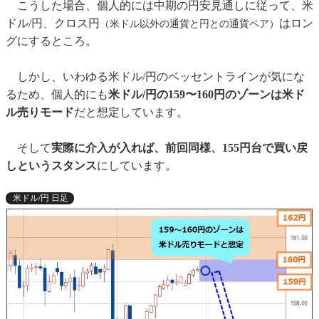
こうした場合、個人的には中期の円安見通しに従って、米
ドル/円、クロス円
はロン
（米ドル以外の通貨と円との通貨ペア）
グにするところ。
しかし、いわゆる米ドル/円のベッセントラインが気にな
るため、個人的にも
米ドル/円の159〜160円のゾーンは米ド
ル売りモード
だと想定しています。
そして
実際に介入が入れば、前回同様、155円台で買い戻
しというスタンス
にしています。
米ドル/円 日足