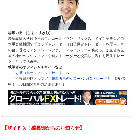
志摩力男 （しま・りきお）
慶應義塾大学経済学部卒。ゴールドマン・サックス、ドイツ証券などの
大手金融機関でプロップトレーダー（自己勘定トレーダー）を歴任。そ
の後、香港でマクロヘッジファンドマネージャーを務める。独立後も世
界各地のヘッジファンドや有力トレーダーと交流し、現在も現役トレー
ダーとして活躍中。
執筆者のオフィシャルサイトなど
・
「志摩力男オフィシャルサイト」
へ
・ザイ投資戦略メルマガ
「志摩力男のグローバルFXトレード！」
を配信
中！（10日間の無料購読期間あり）
【ザイＦＸ！編集部からのお知らせ】