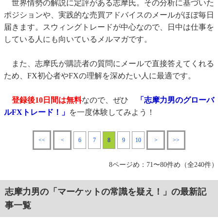
世界情勢の解説に定評がある志摩氏。その分析に基づいた
ポジションや、実践的な売買アドバイスのメールがほぼ毎日
届きます。スウィングトレードが中心なので、日中は仕事を
している人にも向いているメルマガです。
また、志摩氏が購読者の質問にメールで直接答えてくれる
ため、FX初心者やFXの理解を深めたい人に最適です。
登録後10日間は無料
なので、ぜひ
「志摩力男のグローバ
ルFXトレード！」
を一度体験してみよう！
<<
<
6
7
8
9
10
>
>>
8ページめ：71〜80件め（全240件）
志摩力男の「マーケットの常識を疑え！」の最新記
事一覧