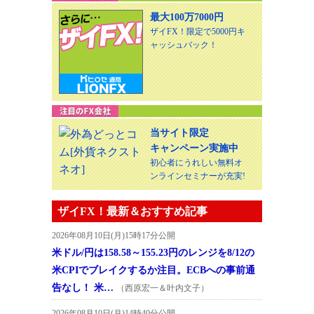
最大100万7000円
ザイFX！限定で5000円キ
ャッシュバック！
当サイト限定
キャンペーン実施中
初心者にうれしい無料オ
ンラインセミナーが充実!
ザイFX！最新＆おすすめ記事
2026年08月10日(月)15時17分公開
米ドル/円は158.58～155.23円のレンジを8/12の
米CPIでブレイクするか注目。ECBへの事前通
告なし！ 米…
（西原宏一＆叶内文子）
2026年08月10日(月)14時40分公開