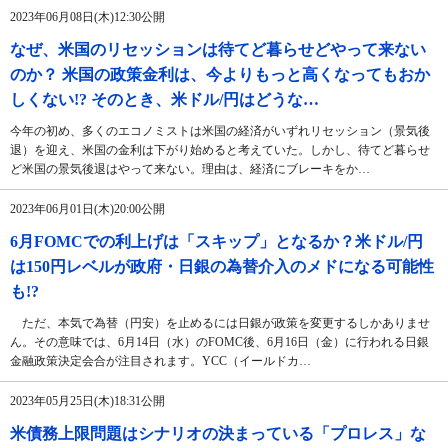
2023年06月08日(木)12:30公開
なぜ、米国のリセッションは待てど暮らせどやって来ない
のか？ 米国の政策金利は、今よりもっと高くなってもおか
しくない!? そのとき、米ドル/円はどうな…
今年の初め、多くのエコノミストは米国の経済がいずれリセッション（景気後
退）を迎え、米国の金利は下がり始めると考えていた。しかし、待てど暮らせ
ど米国の景気後退はやって来ない。理由は、経済にブレーキをか…
2023年06月01日(木)20:00公開
6月FOMCでの利上げは「スキップ」となるか？米ドル/円
は150円レベルが政府・日銀の為替介入のメドになる可能性
も!?
ただ、本気で為替（円安）を止めるには日銀が政策を変更するしかありませ
ん。その意味では、6月14日（水）のFOMC後、6月16日（金）に行われる日銀
金融政策決定会合が注目されます。YCC（イールドカ…
2023年05月25日(木)18:31公開
米債務上限問題はシナリオの決まっている「プロレス」な