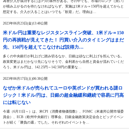
為替介入が成功するには3つの条件がある。その中でも、市場のロング（買い）
が積み上がるのを待たなければならず、実施は1米ドル＝150円を超えてからと
想定する。介入が入ることはいつでも「歓迎」だ。理由は…
2023年06月23日(金)13:48公開
米ドル/円は重要なレジスタンスライン突破、1米ドル＝150
円の再挑戦が見えてきた！ 円買い介入のタイミングはまだ
先、150円を超えてこなければ説得力…
多くの中央銀行が利上げに踏み切るなか、日銀は頑なに利上げを拒んでいる。
政策変更はまだかなり先になりそうで、金利差から自然と資金が流れていくだ
ろう。米ドル/円は、142.25円～142.50円の重要な…
2023年06月17日(土)06:38公開
なぜか米ドルが売られてユーロや英ポンドが買われる謎ロ
ジック！米ドル/円は、日銀の超金融緩和継続で容易に円高
には転じない
今週（6月11日～）は、米CPI（消費者物価指数）、FOMC（米連邦公開市場委
員会）、ECB（欧州中央銀行）理事会、日銀金融政策決定会合とビッグイベン
トが続く「勝負の週」でした。それぞれのイベントを…