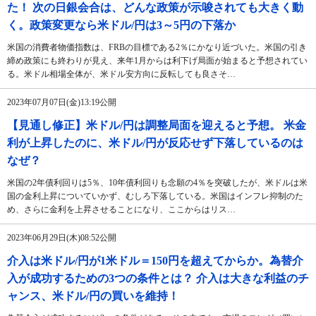
た！ 次の日銀会合は、どんな政策が示唆されても大きく動
く。政策変更なら米ドル/円は3～5円の下落か
米国の消費者物価指数は、FRBの目標である2％にかなり近づいた。米国の引き
締め政策にも終わりが見え、来年1月からは利下げ局面が始まると予想されてい
る。米ドル相場全体が、米ドル安方向に反転しても良さそ…
2023年07月07日(金)13:19公開
【見通し修正】米ドル/円は調整局面を迎えると予想。 米金
利が上昇したのに、米ドル/円が反応せず下落しているのは
なぜ？
米国の2年債利回りは5％、10年債利回りも念願の4％を突破したが、米ドルは米
国の金利上昇についていかず、むしろ下落している。米国はインフレ抑制のた
め、さらに金利を上昇させることになり、ここからはリス…
2023年06月29日(木)08:52公開
介入は米ドル/円が1米ドル＝150円を超えてからか。為替介
入が成功するための3つの条件とは？ 介入は大きな利益のチ
ャンス、米ドル/円の買いを維持！