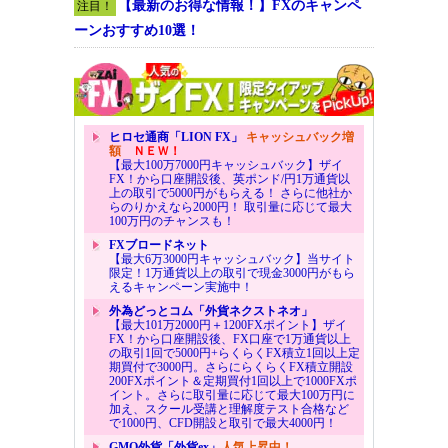
【最新のお得な情報！】FXのキャンペ
注目！
ーンおすすめ10選！
ヒロセ通商「LION FX」
キャッシュバック増
額
ＮＥＷ！
【最大100万7000円キャッシュバック】ザイ
FX！から口座開設後、英ポンド/円1万通貨以
上の取引で5000円がもらえる！ さらに他社か
らのりかえなら2000円！ 取引量に応じて最大
100万円のチャンスも！
FXブロードネット
【最大6万3000円キャッシュバック】当サイト
限定！1万通貨以上の取引で現金3000円がもら
えるキャンペーン実施中！
外為どっとコム「外貨ネクストネオ」
【最大101万2000円＋1200FXポイント】ザイ
FX！から口座開設後、FX口座で1万通貨以上
の取引1回で5000円+らくらくFX積立1回以上定
期買付で3000円。さらにらくらくFX積立開設
200FXポイント＆定期買付1回以上で1000FXポ
イント。さらに取引量に応じて最大100万円に
加え、スクール受講と理解度テスト合格など
で1000円、CFD開設と取引で最大4000円！
GMO外貨「外貨ex」
人気上昇中！