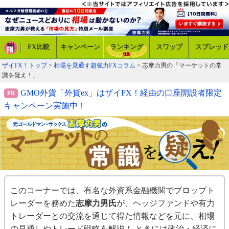
FX比較
キャンペーン
ランキング
スワップ
スプレッド
ザイFX！トップ
>
相場を見通す超強力FXコラム
>
志摩力男の「マーケットの常
識を疑え！」
GMO外貨「外貨ex」はザイFX！経由の口座開設者限定
キャンペーン実施中！
このコーナーでは、有名な外資系金融機関でプロップト
レーダーを務めた
志摩力男氏
が、ヘッジファンドや有力
トレーダーとの交流を通じて得た情報などを元に、相場
の見通しやトレード戦略を解説！ ときには政治・経済に