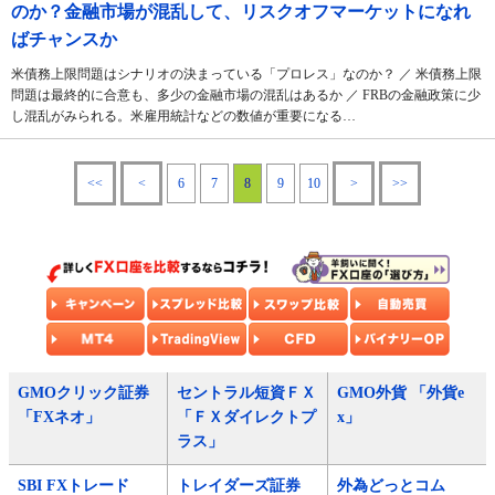
のか？金融市場が混乱して、リスクオフマーケットになれ
ばチャンスか
米債務上限問題はシナリオの決まっている「プロレス」なのか？ ／ 米債務上限
問題は最終的に合意も、多少の金融市場の混乱はあるか ／ FRBの金融政策に少
し混乱がみられる。米雇用統計などの数値が重要になる…
<<
<
6
7
8
9
10
>
>>
GMOクリック証券
セントラル短資ＦＸ
GMO外貨 「外貨e
「FXネオ」
「ＦＸダイレクトプ
x」
ラス」
SBI FXトレード
トレイダーズ証券
外為どっとコム