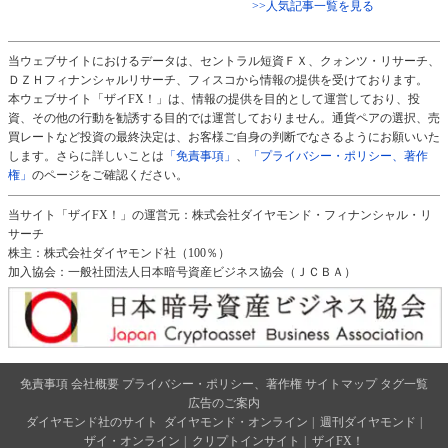
>>人気記事一覧を見る
当ウェブサイトにおけるデータは、セントラル短資ＦＸ、クォンツ・リサーチ、
ＤＺＨフィナンシャルリサーチ、フィスコから情報の提供を受けております。
本ウェブサイト「ザイFX！」は、情報の提供を目的として運営しており、投
資、その他の行動を勧誘する目的では運営しておりません。通貨ペアの選択、売
買レートなど投資の最終決定は、お客様ご自身の判断でなさるようにお願いいた
します。さらに詳しいことは
「免責事項」
、
「プライバシー・ポリシー、著作
権」
のページをご確認ください。
当サイト「ザイFX！」の運営元：株式会社ダイヤモンド・フィナンシャル・リ
サーチ
株主：株式会社ダイヤモンド社（100％）
加入協会：一般社団法人日本暗号資産ビジネス協会（ＪＣＢＡ）
免責事項
会社概要
プライバシー・ポリシー、著作権
サイトマップ
タグ一覧
広告のご案内
ダイヤモンド社のサイト
ダイヤモンド・オンライン
|
週刊ダイヤモンド
|
ザイ・オンライン
|
クリプトインサイト
|
ザイFX！