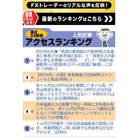
8月10日(月)■『米国の雇用統計の発表明け(先週
末に発表)での各市場の反応』と『為替介入の影
響と更なる実施への思惑』、そして『米国の金
融政策への思惑(利上げへの思惑に敏感)』に注
目！(羊飼い)
【8月10日～の週】為替相場の注目材料スケジ
ュールと焦点(羊飼い)
米ドル/円は150円を試す展開に!? 米ドル高・円
安は終焉を迎え、2026年中に140円の大台打診
があってもサプライズではない！ 今回の介入は
成功するとみる(陳満咲杜)
日米協調介入の影響で円は一時的に方向感を失
いそうだが、米ドル/円の円安トレンド継続は変
えない！9月日銀会合がターニングポイントと
なるか？(今井雅人)
ドル円157円後半！9月日米金融政策の思惑に注
目。米雇用統計→弱い結果でも米金利なかなか
下がらず。(ZERO)