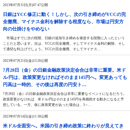
2023年07月31日(月)07:47公開
日銀はYCC修正に動く！しかし、次の引き締めがYCCの完
全撤廃、マイナス金利を解除する程度なら、市場は円安方
向の仕掛けをやめない
市場はすでに次の段階、日銀の追加引き締めを催促する段階に入ったという
ことだと思います。次は、YCCの完全撤廃、そしてマイナス金利の解除、そし
て適切な利上げでしょう。YCCの完全撤廃、そしてマイナス…
2023年07月21日(金)13:26公開
7月28日（金）の日銀金融政策決定会合は非常に重要。米ド
ル/円は、政策変更なければそのまま145円へ。変更あっても
円高は一時的、その後は再度の円安ト…
7月28日（金）の日銀金融政策決定会合は非常に重要なイベントになるだろう。
政策変更がなければ、米ドル/円はそのまま145円を再挑戦する動きになると予
想している。一方、仮に政策変更があった場合は、3～…
2023年07月14日(金)11:38公開
米ドル全面安へ。米国の引き締め政策に終わりが見えてき