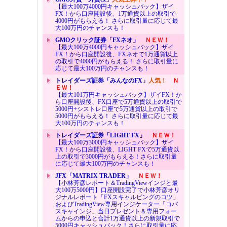
【最大100万4000円キャッシュバック】ザイ
FX！から口座開設後、1万通貨以上の取引で
4000円がもらえる！ さらに取引量に応じて最
大100万円のチャンスも！
GMOクリック証券「FXネオ」
ＮＥＷ！
【最大100万4000円キャッシュバック】ザイ
FX！から口座開設後、FXネオで1万通貨以上
の取引で4000円がもらえる！ さらに取引量に
応じて最大100万円のチャンスも！
トレイダーズ証券「みんなのFX」
人気！
Ｎ
ＥＷ！
【最大101万円キャッシュバック】ザイFX！か
ら口座開設後、FX口座で5万通貨以上の取引で
5000円+シストレ口座で5万通貨以上の取引で
5000円がもらえる！ さらに取引量に応じて最
大100万円のチャンスも！
トレイダーズ証券「LIGHT FX」
ＮＥＷ！
【最大100万3000円キャッシュバック】ザイ
FX！から口座開設後、LIGHT FXで5万通貨以
上の取引で3000円がもらえる！さらに取引量
に応じて最大100万円のチャンスも！
JFX「MATRIX TRADER」
ＮＥＷ！
【小林芳彦レポート＆TradingViewインジと最
大100万5000円】口座開設完了で小林芳彦オリ
ジナルレポート「FXスキャルピングのコツ」
およびTradingView専用インジケーター「コバ
スキャインジ」当日プレゼント＆専用フォー
ムからの申込と合計1万通貨以上の新規取引で
5000円キャッシュバック！さらに取引量に応