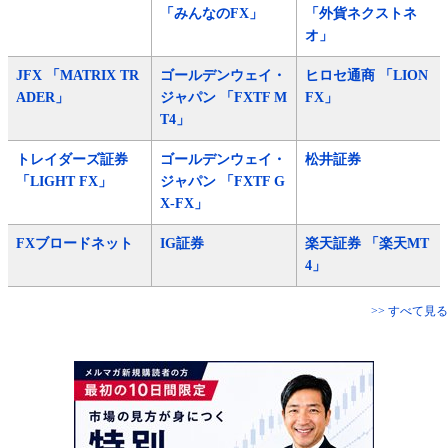
「みんなのFX」
「外貨ネクストネ
オ」
JFX 「MATRIX TR
ゴールデンウェイ・
ヒロセ通商 「LION
ADER」
ジャパン 「FXTF M
FX」
T4」
トレイダーズ証券
ゴールデンウェイ・
松井証券
「LIGHT FX」
ジャパン 「FXTF G
X-FX」
FXブロードネット
IG証券
楽天証券 「楽天MT
4」
>> すべて見る