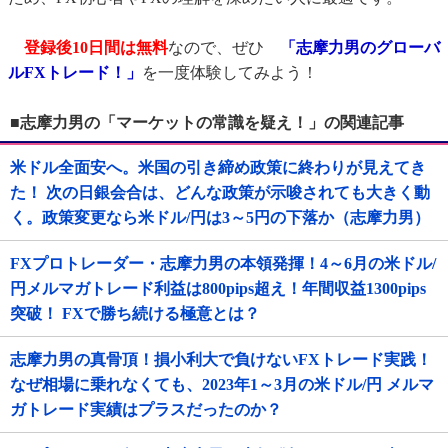
登録後10日間は無料
なので、ぜひ
「志摩力男のグローバ
ルFXトレード！」
を一度体験してみよう！
■志摩力男の「マーケットの常識を疑え！」の関連記事
米ドル全面安へ。米国の引き締め政策に終わりが見えてき
た！ 次の日銀会合は、どんな政策が示唆されても大きく動
く。政策変更なら米ドル/円は3～5円の下落か（志摩力男）
FXプロトレーダー・志摩力男の本領発揮！4～6月の米ドル/
円メルマガトレード利益は800pips超え！年間収益1300pips
突破！ FXで勝ち続ける極意とは？
志摩力男の真骨頂！損小利大で負けないFXトレード実践！
なぜ相場に乗れなくても、2023年1～3月の米ドル/円 メルマ
ガトレード実績はプラスだったのか？