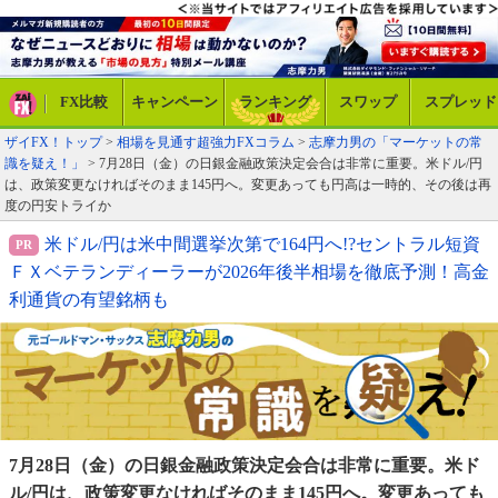
FX比較
キャンペーン
ランキング
スワップ
スプレッド
ザイFX！トップ
>
相場を見通す超強力FXコラム
>
志摩力男の「マーケットの常
識を疑え！」
> 7月28日（金）の日銀金融政策決定会合は非常に重要。米ドル/円
は、政策変更なければそのまま145円へ。変更あっても円高は一時的、その後は再
度の円安トライか
米ドル/円は米中間選挙次第で164円へ!?セントラル短資
ＦＸベテランディーラーが2026年後半相場を徹底予測！高金
利通貨の有望銘柄も
7月28日（金）の日銀金融政策決定会合は非常に重要。
米ド
ル/円は、政策変更なければそのまま145円へ。変更
あっても