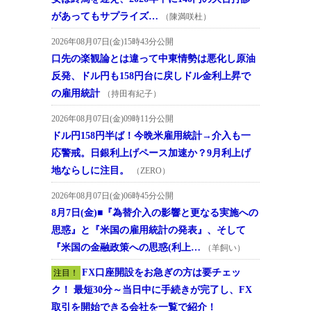
があってもサプライズ…
（陳満咲杜）
2026年08月07日(金)15時43分公開
口先の楽観論とは違って中東情勢は悪化し原油
反発、ドル円も158円台に戻しドル金利上昇で
の雇用統計
（持田有紀子）
2026年08月07日(金)09時11分公開
ドル円158円半ば！今晩米雇用統計→介入も一
応警戒。日銀利上げペース加速か？9月利上げ
地ならしに注目。
（ZERO）
2026年08月07日(金)06時45分公開
8月7日(金)■『為替介入の影響と更なる実施への
思惑』と『米国の雇用統計の発表』、そして
『米国の金融政策への思惑(利上…
（羊飼い）
FX口座開設をお急ぎの方は要チェッ
注目！
ク！ 最短30分～当日中に手続きが完了し、FX
取引を開始できる会社を一覧で紹介！