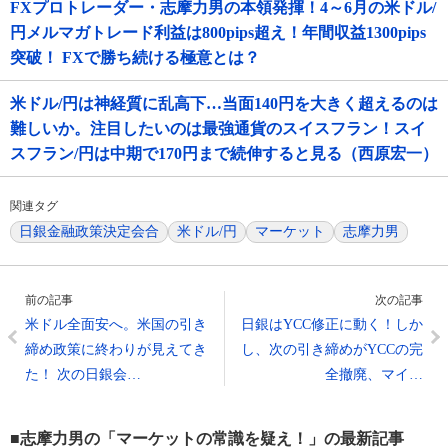
FXプロトレーダー・志摩力男の本領発揮！4～6月の米ドル/
円メルマガトレード利益は800pips超え！年間収益1300pips
突破！ FXで勝ち続ける極意とは？
米ドル/円は神経質に乱高下…当面140円を大きく超えるのは
難しいか。注目したいのは最強通貨のスイスフラン！スイ
スフラン/円は中期で170円まで続伸すると見る（西原宏一）
関連タグ
日銀金融政策決定会合
米ドル/円
マーケット
志摩力男
前の記事
次の記事
米ドル全面安へ。米国の引き
日銀はYCC修正に動く！しか
締め政策に終わりが見えてき
し、次の引き締めがYCCの完
た！ 次の日銀会…
全撤廃、マイ…
■志摩力男の「マーケットの常識を疑え！」の最新記事