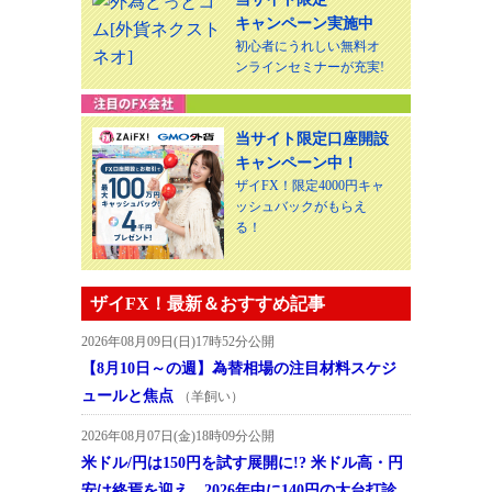
キャンペーン実施中
初心者にうれしい無料オ
ンラインセミナーが充実!
当サイト限定口座開設
キャンペーン中！
ザイFX！限定4000円キャ
ッシュバックがもらえ
る！
ザイFX！最新＆おすすめ記事
2026年08月09日(日)17時52分公開
【8月10日～の週】為替相場の注目材料スケジ
ュールと焦点
（羊飼い）
2026年08月07日(金)18時09分公開
米ドル/円は150円を試す展開に!? 米ドル高・円
安は終焉を迎え、2026年中に140円の大台打診