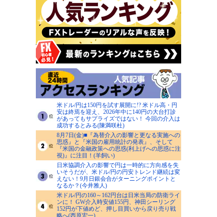
米ドル/円は150円を試す展開に!? 米ドル高・円
安は終焉を迎え、2026年中に140円の大台打診
があってもサプライズではない！ 今回の介入は
成功するとみる(陳満咲杜)
8月7日(金)■『為替介入の影響と更なる実施への
思惑』と『米国の雇用統計の発表』、そして
『米国の金融政策への思惑(利上げへの思惑に注
視)』に注目！(羊飼い)
日米協調介入の影響で円は一時的に方向感を失
いそうだが、米ドル/円の円安トレンド継続は変
えない！9月日銀会合がターニングポイントと
なるか？(今井雅人)
米ドル/円の160～162円台は日米当局の防衛ライ
ンに！ GW介入時安値155円、神田シーリング
152円が下値めど、押し目買いから戻り売り戦
略へ(西原宏一)