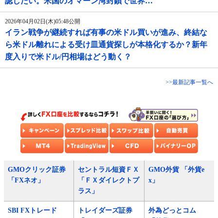
認したい。米国のオマーン湾封鎖で世界…
2026年04月02日(木)05:48公開
イラン戦争が継続すれば有事の米ドル買いが進み、終結な
ら米ドル離れによる受け皿通貨探しが本格化するか？新年
度入りで米ドル/円相場はどう動く？
>>最新記事一覧へ
GMOクリック証券
セントラル短資ＦＸ
GMO外貨 「外貨e
「FXネオ」
「ＦＸダイレクトプ
x」
ラス」
SBI FXトレード
トレイダーズ証券
外為どっとコム