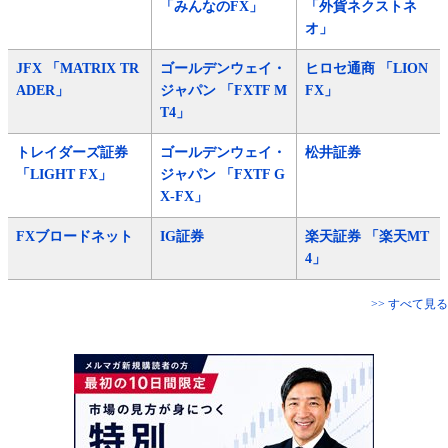
「みんなのFX」
「外貨ネクストネ
オ」
JFX 「MATRIX TR
ゴールデンウェイ・
ヒロセ通商 「LION
ADER」
ジャパン 「FXTF M
FX」
T4」
トレイダーズ証券
ゴールデンウェイ・
松井証券
「LIGHT FX」
ジャパン 「FXTF G
X-FX」
FXブロードネット
IG証券
楽天証券 「楽天MT
4」
>> すべて見る