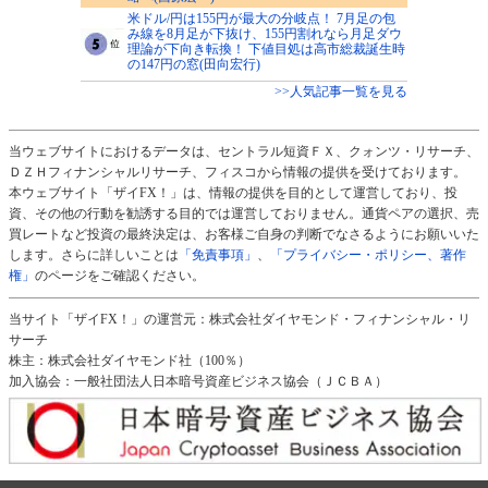
米ドル/円は155円が最大の分岐点！ 7月足の包
み線を8月足が下抜け、155円割れなら月足ダウ
理論が下向き転換！ 下値目処は高市総裁誕生時
の147円の窓(田向宏行)
>>人気記事一覧を見る
当ウェブサイトにおけるデータは、セントラル短資ＦＸ、クォンツ・リサーチ、
ＤＺＨフィナンシャルリサーチ、フィスコから情報の提供を受けております。
本ウェブサイト「ザイFX！」は、情報の提供を目的として運営しており、投
資、その他の行動を勧誘する目的では運営しておりません。通貨ペアの選択、売
買レートなど投資の最終決定は、お客様ご自身の判断でなさるようにお願いいた
します。さらに詳しいことは
「免責事項」
、
「プライバシー・ポリシー、著作
権」
のページをご確認ください。
当サイト「ザイFX！」の運営元：株式会社ダイヤモンド・フィナンシャル・リ
サーチ
株主：株式会社ダイヤモンド社（100％）
加入協会：一般社団法人日本暗号資産ビジネス協会（ＪＣＢＡ）