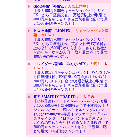
GMO外貨「外貨ex」
人気上昇中！
【最大100万4000円キャッシュバック】ザイ
FX！から口座開設後、1万通貨以上の取引で
4000円がもらえる！ さらに取引量に応じて最
大100万円のチャンスも！
ヒロセ通商「LION FX」
キャッシュバック増
額
ＮＥＷ！
【最大100万7000円キャッシュバック】ザイ
FX！から口座開設後、英ポンド/円1万通貨以
上の取引で5000円がもらえる！ さらに他社か
らのりかえなら2000円！ 取引量に応じて最大
100万円のチャンスも！
トレイダーズ証券「みんなのFX」
人気！
Ｎ
ＥＷ！
【最大101万円キャッシュバック】ザイFX！か
ら口座開設後、FX口座で5万通貨以上の取引で
5000円+シストレ口座で5万通貨以上の取引で
5000円がもらえる！ さらに取引量に応じて最
大100万円のチャンスも！
JFX「MATRIX TRADER」
ＮＥＷ！
【小林芳彦レポート＆TradingViewインジと最
大100万5000円】口座開設完了で小林芳彦オリ
ジナルレポート「FXスキャルピングのコツ」
およびTradingView専用インジケーター「コバ
スキャインジ」当日プレゼント＆専用フォー
ムからの申込と合計1万通貨以上の新規取引で
5000円キャッシュバック！さらに取引量に応
じて最大100万円のチャンスも！