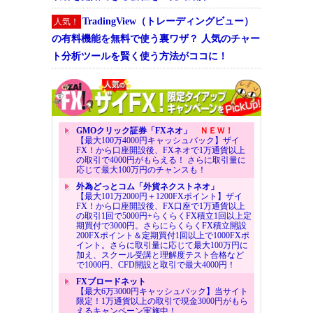
TradingView（トレーディングビュー）
人気！
の有料機能を無料で使う裏ワザ？ 人気のチャー
ト分析ツールを賢く使う方法がココに！
GMOクリック証券「FXネオ」
ＮＥＷ！
【最大100万4000円キャッシュバック】ザイ
FX！から口座開設後、FXネオで1万通貨以上
の取引で4000円がもらえる！ さらに取引量に
応じて最大100万円のチャンスも！
外為どっとコム「外貨ネクストネオ」
【最大101万2000円＋1200FXポイント】ザイ
FX！から口座開設後、FX口座で1万通貨以上
の取引1回で5000円+らくらくFX積立1回以上定
期買付で3000円。さらにらくらくFX積立開設
200FXポイント＆定期買付1回以上で1000FXポ
イント。さらに取引量に応じて最大100万円に
加え、スクール受講と理解度テスト合格など
で1000円、CFD開設と取引で最大4000円！
FXブロードネット
【最大6万3000円キャッシュバック】当サイト
限定！1万通貨以上の取引で現金3000円がもら
えるキャンペーン実施中！