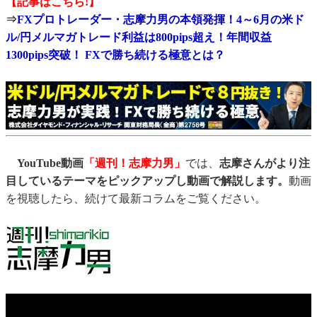
【記事はこちら!】
⇒
FXプロトレーダー・志摩力男の本領発揮！4～6月の米ド
ル/円メルマガトレード利益は800pips超え！年間収益
1300pips突破！ FXで勝ち続ける極意とは？
YouTube動画
「週刊！志摩力男」
では、
志摩さんがより注
目しているテーマをピックアップし動画で解説します。
動画
を視聴したら、続けて最新コラムをご覧ください。