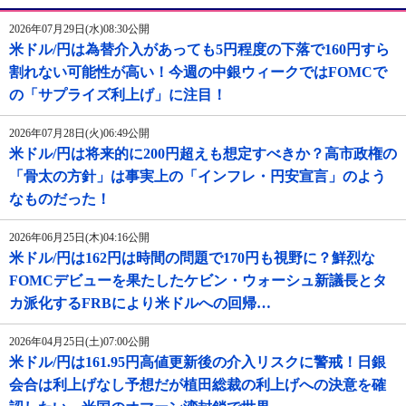
2026年07月29日(水)08:30公開
米ドル/円は為替介入があっても5円程度の下落で160円すら
割れない可能性が高い！今週の中銀ウィークではFOMCで
の「サプライズ利上げ」に注目！
2026年07月28日(火)06:49公開
米ドル/円は将来的に200円超えも想定すべきか？高市政権の
「骨太の方針」は事実上の「インフレ・円安宣言」のよう
なものだった！
2026年06月25日(木)04:16公開
米ドル/円は162円は時間の問題で170円も視野に？鮮烈な
FOMCデビューを果たしたケビン・ウォーシュ新議長とタ
カ派化するFRBにより米ドルへの回帰…
2026年04月25日(土)07:00公開
米ドル/円は161.95円高値更新後の介入リスクに警戒！日銀
会合は利上げなし予想だが植田総裁の利上げへの決意を確