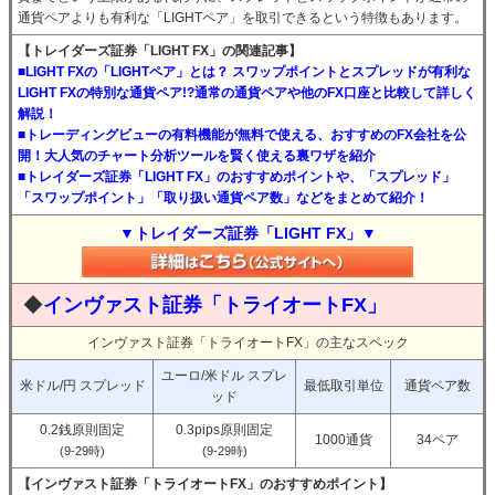
通貨ペアよりも有利な「LIGHTペア」を取引できるという特徴もあります。
【トレイダーズ証券「LIGHT FX」の関連記事】
■LIGHT FXの「LIGHTペア」とは？ スワップポイントとスプレッドが有利な
LIGHT FXの特別な通貨ペア!?通常の通貨ペアや他のFX口座と比較して詳しく
解説！
■トレーディングビューの有料機能が無料で使える、おすすめのFX会社を公
開！大人気のチャート分析ツールを賢く使える裏ワザを紹介
■トレイダーズ証券「LIGHT FX」のおすすめポイントや、「スプレッド」
「スワップポイント」「取り扱い通貨ペア数」などをまとめて紹介！
▼トレイダーズ証券「LIGHT FX」▼
◆
インヴァスト証券「トライオートFX」
インヴァスト証券「トライオートFX」の主なスペック
ユーロ/米ドル スプレ
米ドル/円 スプレッド
最低取引単位
通貨ペア数
ッド
0.2銭原則固定
0.3pips原則固定
1000通貨
34ペア
(9-29時)
(9-29時)
【インヴァスト証券「トライオートFX」のおすすめポイント】