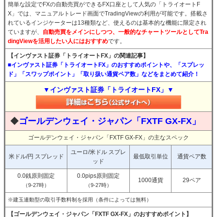
簡単な設定でFXの自動売買ができるFX口座として人気の「トライオートF
X」では、マニュアルトレード画面でTradingViewの利用が可能です。搭載さ
れているインジケーターは13種類など、使えるのは基本的な機能に限定され
ていますが、
自動売買をメインにしつつ、一般的なチャートツールとしてTra
dingViewを活用したい人にはおすすめ
です。
【インヴァスト証券「トライオートFX」の関連記事】
■インヴァスト証券「トライオートFX」のおすすめポイントや、「スプレッ
ド」「スワップポイント」「取り扱い通貨ペア数」などをまとめて紹介！
▼インヴァスト証券「トライオートFX」▼
◆
ゴールデンウェイ・ジャパン「FXTF GX-FX」
ゴールデンウェイ・ジャパン「FXTF GX-FX」の主なスペック
ユーロ/米ドル スプレ
米ドル/円 スプレッド
最低取引単位
通貨ペア数
ッド
0.0銭原則固定
0.0pips原則固定
1000通貨
29ペア
（9-27時）
（9-27時）
※建玉連動型の取引手数料制を採用（条件によっては無料）
【ゴールデンウェイ・ジャパン「FXTF GX-FX」のおすすめポイント】