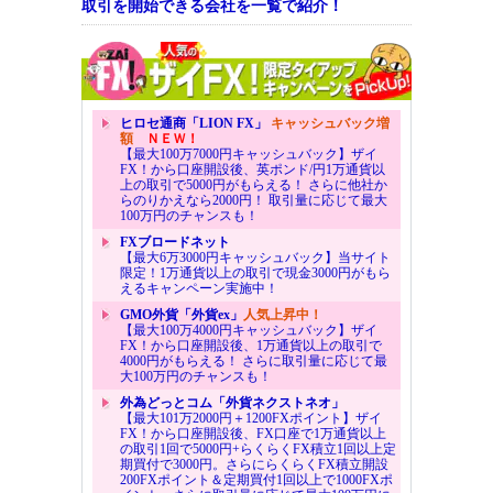
取引を開始できる会社を一覧で紹介！
ヒロセ通商「LION FX」
キャッシュバック増
額
ＮＥＷ！
【最大100万7000円キャッシュバック】ザイ
FX！から口座開設後、英ポンド/円1万通貨以
上の取引で5000円がもらえる！ さらに他社か
らのりかえなら2000円！ 取引量に応じて最大
100万円のチャンスも！
FXブロードネット
【最大6万3000円キャッシュバック】当サイト
限定！1万通貨以上の取引で現金3000円がもら
えるキャンペーン実施中！
GMO外貨「外貨ex」
人気上昇中！
【最大100万4000円キャッシュバック】ザイ
FX！から口座開設後、1万通貨以上の取引で
4000円がもらえる！ さらに取引量に応じて最
大100万円のチャンスも！
外為どっとコム「外貨ネクストネオ」
【最大101万2000円＋1200FXポイント】ザイ
FX！から口座開設後、FX口座で1万通貨以上
の取引1回で5000円+らくらくFX積立1回以上定
期買付で3000円。さらにらくらくFX積立開設
200FXポイント＆定期買付1回以上で1000FXポ