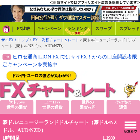
FX比較
キャンペーン
ランキング
スワップ
スプレッド
ザイFX！トップ
>
FX・為替チャート＆レート
> 豪ドル/ニュージーランドドルチ
ャート（豪ドル/NZドル、AUD/NZD）
ヒロセ通商[LION FX]ではザイFX！からの口座開設者限
定キャンペーンを実施中！
米ドルvs
ユーロvs
世界の
その他の
世界の通貨
世界の通貨
通貨vs円
通貨
豪ドル/ニュージーランドドルチャート（豪ドル/NZ
ドル、AUD/NZD）
1.1980
1時間足