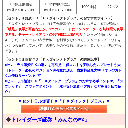
0.2銭原則固定
0.2pips原則固定
1000通貨
27ペア
(例外あり)(17-24時)
(例外あり)(17-24時)
【セントラル短資ＦＸ「ＦＸダイレクトプラス」のおすすめポイント】
「ＦＸダイレクトプラス」では広告表示がないのはもちろん、有料機能の
「秒足」表示が可能なほか、1つのチャートにインジケーターを無制限で表示
できる、チャートレイアウトの保存数に上限がない
といった特徴がありま
す。また、チャートの表示枚数にも制限がないので、チャートレイアウトを
いくつも保存しておいて、必要なものを複数、表示させるといった使い方も
できます。
【セントラル短資ＦＸ「ＦＸダイレクトプラス」の関連記事】
■セントラル短資ＦＸの魅力を再発見！ 低コストを実現したスプレッドや大
口トレーダー必見のポジション保有量に加え、宿泊料金最大90％オフのおト
クな優待サービスまで⁉
■セントラル短資ＦＸ「ＦＸダイレクトプラス」のおすすめポイントや、「ス
プレッド」「スワップポイント」「取り扱い通貨ペア数」などをまとめて紹
介！
▼セントラル短資ＦＸ「ＦＸダイレクトプラス」▼
◆
トレイダーズ証券「みんなのFX」