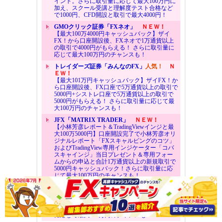
イント。さらに取引量に応じて最大100万円に
加え、スクール受講と理解度テスト合格など
で1000円、CFD開設と取引で最大4000円！
GMOクリック証券「FXネオ」
ＮＥＷ！
【最大100万4000円キャッシュバック】ザイ
FX！から口座開設後、FXネオで1万通貨以上
の取引で4000円がもらえる！ さらに取引量に
応じて最大100万円のチャンスも！
トレイダーズ証券「みんなのFX」
人気！
Ｎ
ＥＷ！
【最大101万円キャッシュバック】ザイFX！か
ら口座開設後、FX口座で5万通貨以上の取引で
5000円+シストレ口座で5万通貨以上の取引で
5000円がもらえる！ さらに取引量に応じて最
大100万円のチャンスも！
JFX「MATRIX TRADER」
ＮＥＷ！
【小林芳彦レポート＆TradingViewインジと最
大100万5000円】口座開設完了で小林芳彦オリ
ジナルレポート「FXスキャルピングのコツ」
およびTradingView専用インジケーター「コバ
スキャインジ」当日プレゼント＆専用フォー
ムからの申込と合計1万通貨以上の新規取引で
5000円キャッシュバック！さらに取引量に応
じて最大100万円のチャンスも！
トレイダーズ証券「LIGHT FX」
ＮＥＷ！
【最大100万3000円キャッシュバック】ザイ
FX！から口座開設後、LIGHT FXで5万通貨以
上の取引で3000円がもらえる！さらに取引量
に応じて最大100万円のチャンスも！