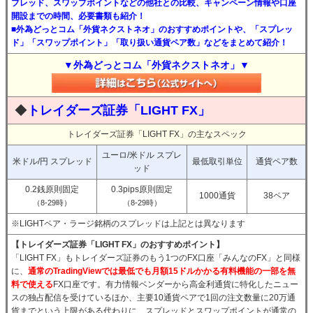
プレッド、スワップポイントなどの他社との比較、キャンペーン情報や口座
開設までの時間、必要書類も紹介！
■外為どっとコム「外貨ネクストネオ」のおすすめポイントや、「スプレッ
ド」「スワップポイント」「取り扱い通貨ペア数」などをまとめて紹介！
▼外為どっとコム「外貨ネクストネオ」▼
◆
トレイダーズ証券「LIGHT FX」
トレイダーズ証券「LIGHT FX」の主なスペック
ユーロ/米ドル スプレ
米ドル/円 スプレッド
最低取引単位
通貨ペア数
ッド
0.2銭原則固定
0.3pips原則固定
1000通貨
38ペア
（8-29時）
（8-29時）
※LIGHTペア・ラージ銘柄のスプレッドは上記とは異なります
【トレイダーズ証券「LIGHT FX」のおすすめポイント】
「LIGHT FX」もトレイダーズ証券のもう1つのFX口座「みんなのFX」と同様
に、
通常のTradingViewでは最低でも月額15ドルかかる有料機能の一部を無
料で使える
FX口座です。有力情報ベンダーから高金利通貨に特化したニュー
スの独占配信を受けているほか、主要10通貨ペアで1回の注文数量に20万通
貨までという上限がある代わりに、スプレッドとスワップポイントが通常の