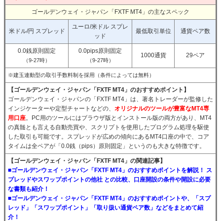
ゴールデンウェイ・ジャパン「FXTF MT4」の主なスペック
ユーロ/米ドル スプレ
米ドル/円 スプレッド
最低取引単位
通貨ペア数
ッド
0.0銭原則固定
0.0pips原則固定
1000通貨
29ペア
（9-27時）
（9-27時）
※建玉連動型の取引手数料制を採用（条件によっては無料）
【ゴールデンウェイ・ジャパン「FXTF MT4」のおすすめポイント】
ゴールデンウェイ・ジャパンの「FXTF MT4」は、著名トレーダーが監修した
インジケーターや定型チャートなどの、
オリジナルのツールが豊富なMT4専
用口座
。PC用のツールにはブラウザ版とインストール版の両方があり、MT4
の真髄とも言える自動売買や、スクリプトを使用したプログラム処理を駆使
した取引も可能です。スプレッドが広めの傾向にあるMT4口座の中で、コア
タイムは全ペアが「0.0銭（pips）原則固定」というのも大きな特徴です。
【ゴールデンウェイ・ジャパン「FXTF MT4」の関連記事】
■ゴールデンウェイ・ジャパン「FXTF MT4」のおすすめポイントを解説！ ス
プレッドやスワップポイントの他社 との比較、口座開設の条件や開設に必要
な書類も紹介！
■ゴールデンウェイ・ジャパン「FXTF MT4」のおすすめポイントや、「スプ
レッド」「スワップポイント」「取り扱い通貨ペア数」などをまとめて紹
介！