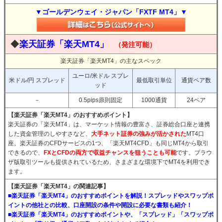
▼ゴールデンウェイ・ジャパン「FXTF MT4」▼
◆
楽天証券「楽天MT4」
（発注可能）
楽天証券「楽天MT4」の主なスペック
ユーロ/米ドル スプレ
米ドル/円 スプレッド
最低取引単位
通貨ペア数
ッド
－
0.5pips原則固定
1000通貨
24ペア
【楽天証券「楽天MT4」のおすすめポイント】
楽天証券の「楽天MT4」は、マーケット情報の豊富さ、証券総合口座と連携
した資金管理のしやすさなど、
大手ネット証券の強みが活かされた
MT4口
座。楽天証券のCFDサービスの1つ、「楽天MT4CFD」も同じMT4から取引
できるので、
FXとCFDの両方で収益チャンスを狙うことも可能
です。ブラウ
ザ版取引ツールも提供されているため、さまざまな環境下でMT4を利用でき
ます。
【楽天証券「楽天MT4」の関連記事】
■楽天証券「楽天MT4」のおすすめポイントを解説！スプレッドやスワップポ
イントの他社との比較、口座開設の条件や開設に必要な書類も紹介！
■楽天証券「楽天MT4」のおすすめポイントや、「スプレッド」「スワップポ