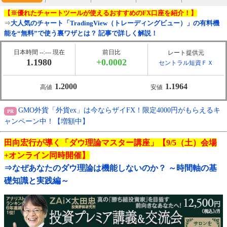
【※優れたチャートツールが使えるおすすめのFX口座を紹介！】
⇒
大人気のチャート「TradingView（トレーディングビュー）」の有料機
能を“無料”で使う裏ワザとは？ 記事で詳しく解説！
日本時間 --:--- 現在
前日比
レート提供元
1.1980
+0.0002
セントラル短資ＦＸ
1.2000
1.1964
高値
安値
GMO外貨「外貨ex」は今ならザイFX！限定4000円がもらえるキ
ャンペーン中！【増額中】
田向宏行が導く「ダウ理論マスター講座」【9/5（土）会場
+オンライン同時開催】
⇒なぜあなたのダウ理論は機能しないのか？ ～時間軸の基
礎知識と実践編～