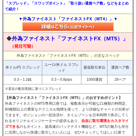
「スプレッド」「スワップポイント」「取り扱い通貨ペア数」などをまとめ
て紹介！
▼外為ファイネスト「ファイネストFX（MT4）」▼
◆
外為ファイネスト「ファイネストFX（MT5）」
（発注可能）
外為ファイネスト「ファイネストFX（MT5）」の主なスペック
ユーロ/米ドル スプレ
米ドル/円 スプレッド
最低取引単位
通貨ペア数
ッド
0.3～1.2銭
0.3～0.8pips
1000通貨
28ペア
※直近の配信実績に基づくスプレッド
【外為ファイネスト「ファイネストFX（MT5）」のおすすめポイント】
外為ファイネストのMT5専用口座では、複数表示が可能な21種類の時間足、
80種類以上の豊富なテクニカル指標を使って、より詳細なチャートの分析が
できます。ポジションの一括決済や、タイムゾーンを日本時間で表示してく
れるオリジナルインジケーターの提供もあり、
自在に取引環境をカスタマイ
ズできる
のもポイント。超高速のバックテスト機能など、MT5の魅力も存分
に活用しながら快適に取引したい人には、ぜひチェックしてほしい口座で