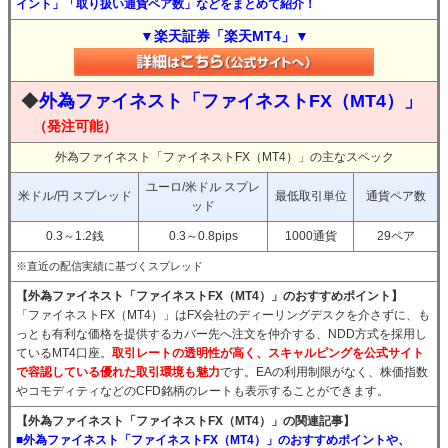
イント」「取り扱い通貨ペア数」などをまとめて紹介！
▼楽天証券「楽天MT4」▼
◆
外為ファイネスト「ファイネストFX（MT4）」
（発注可能）
外為ファイネスト「ファイネストFX（MT4）」の主なスペック
ユーロ/米ドル スプレ
米ドル/円 スプレッド
最低取引単位
通貨ペア数
ッド
0.3～1.2銭
0.3～0.8pips
1000通貨
29ペア
※直近の配信実績に基づくスプレッド
【外為ファイネスト「ファイネストFX（MT4）」のおすすめポイント】
「ファイネストFX（MT4）」はFX会社のディーリングデスクを介さずに、も
っとも有利な価格を提供するカバー先へ注文を仲介する、NDD方式を採用し
ているMT4口座。
取引レートの透明性が高く、スキャルピングを公式サイト
で容認している優れた取引環境も魅力
です。EAの利用制限がなく、株価指数
やコモディティなどのCFD銘柄のレートも表示することができます。
【外為ファイネスト「ファイネストFX（MT4）」の関連記事】
■外為ファイネスト「ファイネストFX（MT4）」のおすすめポイントや、