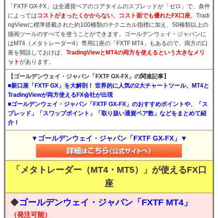
「FXTF GX-FX」は全通貨ペアのコアタイムのスプレッドが「ゼロ」で、条件
によっては
コストがまったくかからない、コスト面でも優れたFX口座
。Tradi
ngViewに標準搭載された約100種類のテクニカル指標に加え、50種類以上の
描画ツールのすべてを使うことができます。ゴールデンウェイ・ジャパンに
はMT4（メタトレーダー4）専用口座の「FXTF MT4」もあるので、両方の口
座を開設しておけば、
TradingViewとMT4の両方を使えるという大きなメリ
ット
があります。
【ゴールデンウェイ・ジャパン「FXTF GX-FX」の関連記事】
■新口座「FXTF GX」を大解剖！ 世界的に人気の2大チャートツール、MT4と
TradingViewが両方使えるFX会社が出現
■ゴールデンウェイ・ジャパン「FXTF GX-FX」のおすすめポイントや、「ス
プレッド」「スワップポイント」「取り扱い通貨ペア数」などをまとめて紹
介！
▼ゴールデンウェイ・ジャパン「FXTF GX-FX」▼
「メタトレーダー（MT4・MT5）」が使えるFX口
座
◆
ゴールデンウェイ・ジャパン「FXTF MT4」
（発注可能）