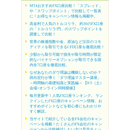
MT4おすすめFX口座比較！「スプレッド」
や「スワップポイント」で比較して一覧表
に！お得なキャンペーン情報も掲載中。
高金利で人気のトルコリラ。 約30のFX口座
の「トルコリラ/円」のスワップポイントを
調査して比較！
世界の株価指数や金、原油など注目のコモ
ディティを取引できるCFD口座を徹底比較！
少額から取引可能で損失や取引時間が限定
的なバイナリーオプションが取引できる国
内全7口座を徹底比較。
なぜあなたのダウ理論は機能しないのか？
田向宏行が導く「ダウ理論マスター講座」
～時間軸の基礎知識と実践編～ 【9/5（土）
会場+オンライン同時開催】
毎月更新中！人気FX口座ランキング。 ラン
クインしたFX口座のキャンペーン情報、お
すすめポイントなどを初心者にもわかりや
すく解説。
当サイトで紹介している全FX会社のキャン
ペーンを掲載！たくさんのFX会社のキャン
ペーンから比較検討したい方は是非チェッ