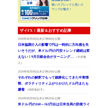
狭いスプレッドと高いス
ワップが魅力！
ザイFX！最新＆おすすめ記事
2026年08月06日(木)17時00分公開
日米協調介入の影響で円は一時的に方向感を失
いそうだが、米ドル/円の円安トレンド継続は変
えない！9月日銀会合がターニング…
（今井雅
人）
2026年08月06日(木)15時29分公開
それぞれの解釈でもって鎮静化してきた中東情
勢、ボラティリティ上がりかけたドル円またも
膠着
（持田有紀子）
2026年08月06日(木)13時20分公開
米ドル/円の160～162円台は日米当局の防衛ライ