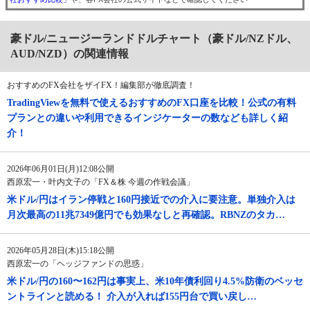
豪ドル/ニュージーランドドルチャート（豪ドル/NZドル、
AUD/NZD）の関連情報
おすすめのFX会社をザイFX！編集部が徹底調査！
TradingViewを無料で使えるおすすめのFX口座を比較！公式の有料
プランとの違いや利用できるインジケーターの数なども詳しく紹
介！
2026年06月01日(月)12:08公開
西原宏一・叶内文子の「FX＆株 今週の作戦会議」
米ドル/円はイラン停戦と160円接近での介入に要注意。単独介入は
月次最高の11兆7349億円でも効果なしと再確認。RBNZのタカ…
2026年05月28日(木)15:18公開
西原宏一の「ヘッジファンドの思惑」
米ドル/円の160〜162円は事実上、米10年債利回り4.5%防衛のベッセ
ントラインと読める！ 介入が入れば155円台で買い戻し…