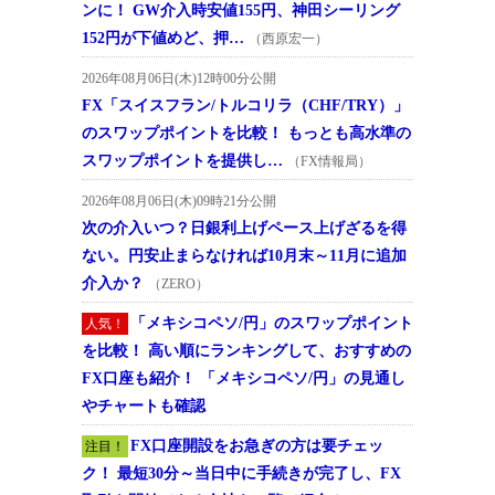
ンに！ GW介入時安値155円、神田シーリング
152円が下値めど、押…
（西原宏一）
2026年08月06日(木)12時00分公開
FX「スイスフラン/トルコリラ（CHF/TRY）」
のスワップポイントを比較！ もっとも高水準の
スワップポイントを提供し…
（FX情報局）
2026年08月06日(木)09時21分公開
次の介入いつ？日銀利上げペース上げざるを得
ない。円安止まらなければ10月末～11月に追加
介入か？
（ZERO）
「メキシコペソ/円」のスワップポイント
人気！
を比較！ 高い順にランキングして、おすすめの
FX口座も紹介！ 「メキシコペソ/円」の見通し
やチャートも確認
FX口座開設をお急ぎの方は要チェッ
注目！
ク！ 最短30分～当日中に手続きが完了し、FX