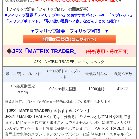
機能が改善された
MT5でFXを取引したい人にはおすすめのFX口座
です。
【フィリップ証券「フィリップMT5」の関連記事】
■フィリップ証券「フィリップMT5」のおすすめポイントや、「スプレッド」
「スワップポイント」「取り扱い通貨ペア数」などをまとめて紹介！
▼フィリップ証券「フィリップMT5」▼
◆
JFX「MATRIX TRADER」
（分析専用・発注不可）
JFX「MATRIX TRADER」の主なスペック
ユーロ/米ドル スプレ
米ドル/円 スプレッド
最低取引単位
通貨ペア数
ッド
0.2銭原則固定
0.3pips原則固定
1000通貨
41ペア
（9-27時）
※原則固定スプレッドの配信を一時的に休止している場合もあります
【JFX「MATRIX TRADER」のおすすめポイント】
JFXの「MATRIX TRADER」では、分析専用のツールとしてMT4を利用でき
ます。MT4から直接注文を出すことはできませんが、取引に役立つオリジナ
ルのインディケーターも豊富に提供されています。「MATRIX TRADER」は
業界上位水準のスプレッドとスワップポイントに定評があり、スキャルピン