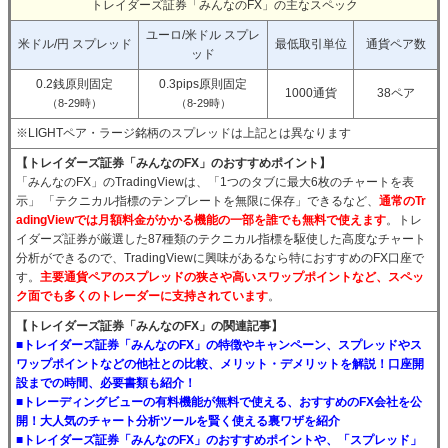
トレイダーズ証券「みんなのFX」の主なスペック
ユーロ/米ドル スプレ
米ドル/円 スプレッド
最低取引単位
通貨ペア数
ッド
0.2銭原則固定
0.3pips原則固定
1000通貨
38ペア
（8-29時）
（8-29時）
※LIGHTペア・ラージ銘柄のスプレッドは上記とは異なります
【トレイダーズ証券「みんなのFX」のおすすめポイント】
「みんなのFX」のTradingViewは、「1つのタブに最大6枚のチャートを表
示」 「テクニカル指標のテンプレートを無限に保存」できるなど、
通常のTr
adingViewでは月額料金がかかる機能の一部を誰でも無料で使えます
。トレ
イダーズ証券が厳選した87種類のテクニカル指標を駆使した高度なチャート
分析ができるので、TradingViewに興味があるなら特におすすめのFX口座で
す。
主要通貨ペアのスプレッドの狭さや高いスワップポイントなど、スペッ
ク面でも多くのトレーダーに支持されています
。
【トレイダーズ証券「みんなのFX」の関連記事】
■トレイダーズ証券「みんなのFX」の特徴やキャンペーン、スプレッドやス
ワップポイントなどの他社との比較、メリット・デメリットを解説！口座開
設までの時間、必要書類も紹介！
■トレーディングビューの有料機能が無料で使える、おすすめのFX会社を公
開！大人気のチャート分析ツールを賢く使える裏ワザを紹介
■トレイダーズ証券「みんなのFX」のおすすめポイントや、「スプレッド」