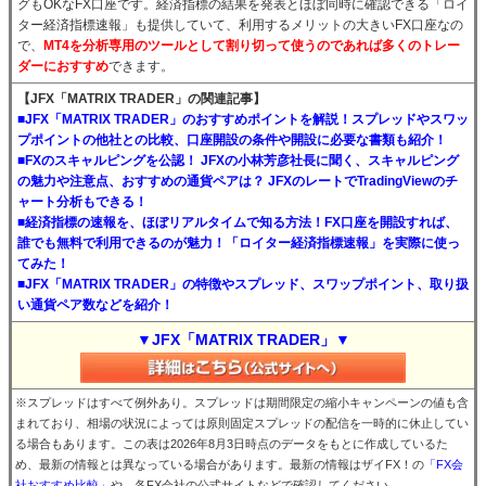
グもOKなFX口座です。経済指標の結果を発表とほぼ同時に確認できる「ロイ
ター経済指標速報」も提供していて、利用するメリットの大きいFX口座なの
で、
MT4を分析専用のツールとして割り切って使うのであれば多くのトレー
ダーにおすすめ
できます。
【JFX「MATRIX TRADER」の関連記事】
■JFX「MATRIX TRADER」のおすすめポイントを解説！スプレッドやスワッ
プポイントの他社との比較、口座開設の条件や開設に必要な書類も紹介！
■FXのスキャルピングを公認！ JFXの小林芳彦社長に聞く、スキャルピング
の魅力や注意点、おすすめの通貨ペアは？ JFXのレートでTradingViewのチ
ャート分析もできる！
■経済指標の速報を、ほぼリアルタイムで知る方法！FX口座を開設すれば、
誰でも無料で利用できるのが魅力！「ロイター経済指標速報」を実際に使っ
てみた！
■JFX「MATRIX TRADER」の特徴やスプレッド、スワップポイント、取り扱
い通貨ペア数などを紹介！
▼JFX「MATRIX TRADER」▼
※スプレッドはすべて例外あり。スプレッドは期間限定の縮小キャンペーンの値も含
まれており、相場の状況によっては原則固定スプレッドの配信を一時的に休止してい
る場合もあります。この表は2026年8月3日時点のデータをもとに作成しているた
め、最新の情報とは異なっている場合があります。最新の情報はザイFX！の
「FX会
社おすすめ比較」
や、各FX会社の公式サイトなどで確認してください