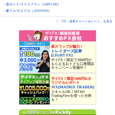
・
英ポンド/スイスフラン（GBP/CHF）
・
豪ドル/ＮＺドル（AUD/NZD）
>>「FX・為替チャート＆レート」を見る
高スワップが魅力！
トレイダーズ証券
[LIGHT FX]
ザイFX！限定で3000円が
もらえるおトクな口座開設
キャンペーン実施中！
ザイFX！限定5000円&オ
リジナルレポート
JFX[MATRIX TRADER]
スキャルOK！MT4や
TradingViewを使った分析
も！