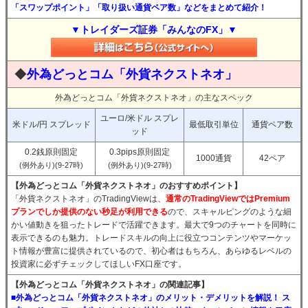
「スワップポイント」「取り扱い通貨ペア数」などをまとめて紹介！
▼トレイダーズ証券「みんなのFX」▼
◆
外為どっとコム「外貨ネクストネオ」
外為どっとコム「外貨ネクストネオ」の主なスペック
ユーロ/米ドル スプレ
米ドル/円 スプレッド
最低取引単位
通貨ペア数
ッド
0.2銭原則固定
0.3pips原則固定
1000通貨
42ペア
(例外あり)(9-27時)
(例外あり)(9-27時)
【外為どっとコム「外貨ネクストネオ」のおすすめポイント】
「外貨ネクストネオ」のTradingViewは、
通常のTradingViewではPremium
プランでしか提供のない秒足が利用できる
ので、スキャルピングのような細
かい値動きを狙ったトレードで活躍できます。最大で9つのチャートを同時に
表示できるのも魅力。トレードスキルの向上に役立つコンテンツやマーケッ
ト情報が豊富に提供されているので、初心者はもちろん、あらゆるレベルの
投資家に必ずチェックしてほしいFX口座です。
【外為どっとコム「外貨ネクストネオ」の関連記事】
■外為どっとコム「外貨ネクストネオ」のメリット・デメリットを解説！ ス