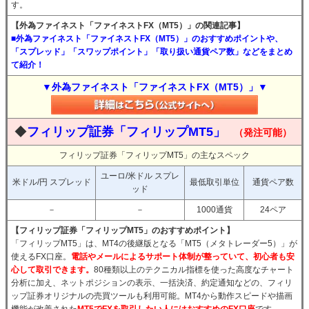
す。
【外為ファイネスト「ファイネストFX（MT5）」の関連記事】
■外為ファイネスト「ファイネストFX（MT5）」のおすすめポイントや、
「スプレッド」「スワップポイント」「取り扱い通貨ペア数」などをまとめ
て紹介！
▼外為ファイネスト「ファイネストFX（MT5）」▼
◆
フィリップ証券「フィリップMT5」
（発注可能）
フィリップ証券「フィリップMT5」の主なスペック
ユーロ/米ドル スプレ
米ドル/円 スプレッド
最低取引単位
通貨ペア数
ッド
－
－
1000通貨
24ペア
【フィリップ証券「フィリップMT5」のおすすめポイント】
「フィリップMT5」は、MT4の後継版となる「MT5（メタトレーダー5）」が
使えるFX口座。
電話やメールによるサポート体制が整っていて、初心者も安
心して取引できます。
80種類以上のテクニカル指標を使った高度なチャート
分析に加え、ネットポジションの表示、一括決済、約定通知などの、フィリ
ップ証券オリジナルの売買ツールも利用可能。MT4から動作スピードや描画