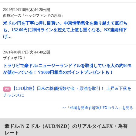
2024年10月10日(木)16:20公開
西原宏一の「ヘッジファンドの思惑」
米ドル/円を丁寧に押し目買い。中東情勢悪化を乗り越えて底打ち
も、152.00円に神田ラインを控えて上値も重くなる。NZ連続利下
げ…
2021年08月17日(火)14:49公開
ザイスポFX！
トラリピで豪ドル/ニュージーランドドルを取引している人の約90％
が儲かっている！？9000円相当のポイントプレゼントも！
【CFD比較】日米の株価指数や金・原油を取引！ 上昇＆下落を
チャンスに
>>「相場を見通す超強力FXコラム」を見る
豪ドル/ＮＺドル（AUD/NZD）のリアルタイムFX・為替
レート