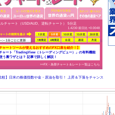
ルチャート（USD/AUD、逆転チャート） 5分足
1.4230 前日比 +0.0048
-:-- 1分ごとに更新
チャートツールが使えるおすすめのFX口座を紹介！】
チャート「TradingView（トレーディングビュー）」の有料機能
で使う裏ワザとは？ 記事で詳しく解説！
>>FX・為替チャート＆レート一覧はこちら
D比較】日米の株価指数や金・原油を取引！ 上昇＆下落をチャンス