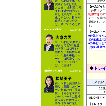
(例外あり
米ドル/円が165円を
突破するのは難しい
【外為どっと
とみる！ 金利差で考
「外貨ネクストネ
えれば近年の円安の
進行は異例で、正当
利用できる
の
化できない。日米が
ャートを同時
連携した為替介入
提供されてい
は、効いてくるはず
す。
07/31更新
【外為どっと
■外為どっと
どの他社との
米ドル/円は為替介入
■外為どっと
があっても5円程度
り扱い通貨ペ
の下落で160円すら
割れない可能性が高
い！今週の中銀ウィ
ークではFOMCでの
「サプライズ利上
げ」に注目！
◆
トレイ
07/29更新
米ドル/
英ポンドと英国債が
売りで反応したバー
0.2
ナム新首相の「柔軟
（8
性」は何を意味する
のか？バーナム政権
※LIGHT
が失敗すれば英国の
将来は本当に厳しい
【トレイダーズ