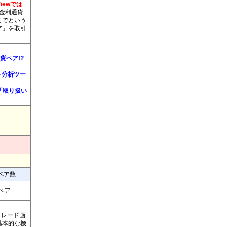
Viewでは
金利通貨
までという
ア」を取引
貨ペア!?
ト分析ツー
「取り扱い
ペア数
4ペア
トレード画
基本的な機