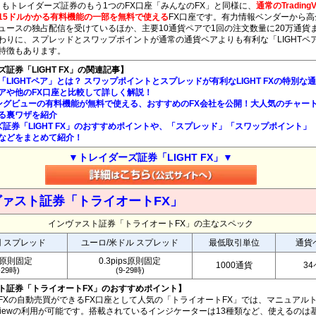
FX」もトレイダーズ証券のもう1つのFX口座「みんなのFX」と同様に、
通常のTrading
15ドルかかる有料機能の一部を無料で使える
FX口座です。有力情報ベンダーから高
ュースの独占配信を受けているほか、主要10通貨ペアで1回の注文数量に20万通貨
わりに、スプレッドとスワップポイントが通常の通貨ペアよりも有利な「LIGHTペ
特徴もあります。
証券「LIGHT FX」の関連記事】
FXの「LIGHTペア」とは？ スワップポイントとスプレッドが有利なLIGHT FXの特別な通
アや他のFX口座と比較して詳しく解説！
ングビューの有料機能が無料で使える、おすすめのFX会社を公開！大人気のチャー
る裏ワザを紹介
ズ証券「LIGHT FX」のおすすめポイントや、「スプレッド」「スワップポイント」
などをまとめて紹介！
▼トレイダーズ証券「LIGHT FX」▼
ァスト証券「トライオートFX」
インヴァスト証券「トライオートFX」の主なスペック
円 スプレッド
ユーロ/米ドル スプレッド
最低取引単位
通貨
銭原則固定
0.3pips原則固定
1000通貨
3
-29時)
(9-29時)
ト証券「トライオートFX」のおすすめポイント】
FXの自動売買ができるFX口座として人気の「トライオートFX」では、マニュアル
ngViewの利用が可能です。搭載されているインジケーターは13種類など、使えるのは