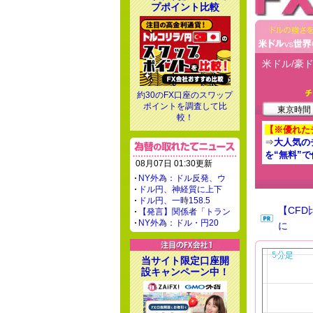
プポイント比較
米ドル/豪ド
約30のFX口座のスワップ
ポイントを調査して比
東京時間 -
較！
【※優れた
⇒
大人気の
を“無料”
08月07日 01:30更新
NY外為：ドル反発、ウ
ドル円、神経質に上下
ドル円、一時158.5
【CF
【発言】関係者「トラン
NY外為：ドル・円20
に
当サイト限定口座開
設キャンペーン中！