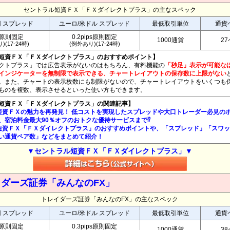
セントラル短資ＦＸ「ＦＸダイレクトプラス」の主なスペック
円 スプレッド
ユーロ/米ドル スプレッド
最低取引単位
通貨
銭原則固定
0.2pips原則固定
1000通貨
2
)(17-24時)
(例外あり)(17-24時)
短資ＦＸ「ＦＸダイレクトプラス」のおすすめポイント】
クトプラス」では広告表示がないのはもちろん、有料機能の
「秒足」表示が可能な
インジケーターを無制限で表示できる、チャートレイアウトの保存数に上限がない
。また、チャートの表示枚数にも制限がないので、チャートレイアウトをいくつも
ものを複数、表示させるといった使い方もできます。
短資ＦＸ「ＦＸダイレクトプラス」の関連記事】
短資ＦＸの魅力を再発見！ 低コストを実現したスプレッドや大口トレーダー必見の
、宿泊料金最大90％オフのおトクな優待サービスまで⁉
短資ＦＸ「ＦＸダイレクトプラス」のおすすめポイントや、「スプレッド」「スワ
い通貨ペア数」などをまとめて紹介！
▼セントラル短資ＦＸ「ＦＸダイレクトプラス」▼
ダーズ証券「みんなのFX」
トレイダーズ証券「みんなのFX」の主なスペック
円 スプレッド
ユーロ/米ドル スプレッド
最低取引単位
通貨
銭原則固定
0.3pips原則固定
1000通貨
3