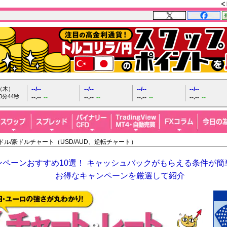
日（木）
--/--
--/--
--/--
--/--
0分45秒
--.--
--
--.--
--
--.--
--
--.--
--
米ドル/豪ドルチャート（USD/AUD、逆転チャート）
ペーンおすすめ10選！ キャッシュバックがもらえる条件が簡単
お得なキャンペーンを厳選して紹介