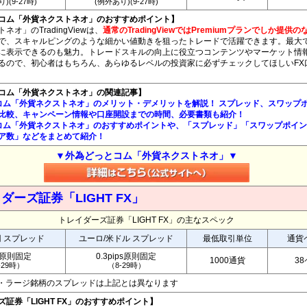
)(9-27時)
(例外あり)(9-27時)
コム「外貨ネクストネオ」のおすすめポイント】
オ」のTradingViewは、
通常のTradingViewではPremiumプランでしか提供
で、スキャルピングのような細かい値動きを狙ったトレードで活躍できます。最大
に表示できるのも魅力。トレードスキルの向上に役立つコンテンツやマーケット情
るので、初心者はもちろん、あらゆるレベルの投資家に必ずチェックしてほしいFX
コム「外貨ネクストネオ」の関連記事】
コム「外貨ネクストネオ」のメリット・デメリットを解説！ スプレッド、スワップ
比較、キャンペーン情報や口座開設までの時間、必要書類も紹介！
コム「外貨ネクストネオ」のおすすめポイントや、「スプレッド」「スワップポイ
ア数」などをまとめて紹介！
▼外為どっとコム「外貨ネクストネオ」▼
ダーズ証券「LIGHT FX」
トレイダーズ証券「LIGHT FX」の主なスペック
円 スプレッド
ユーロ/米ドル スプレッド
最低取引単位
通貨
銭原則固定
0.3pips原則固定
1000通貨
3
-29時）
（8-29時）
ペア・ラージ銘柄のスプレッドは上記とは異なります
証券「LIGHT FX」のおすすめポイント】