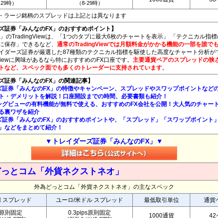
-29時）
（8-29時）
ペア・ラージ銘柄のスプレッドは上記とは異なります
ズ証券「みんなのFX」のおすすめポイント】
」のTradingViewは、「1つのタブに最大6枚のチャートを表示」 「テクニカル指
に保存」できるなど、
通常のTradingViewでは月額料金がかかる機能の一部を誰で
イダーズ証券が厳選した87種類のテクニカル指標を駆使した高度なチャート分析が
ngViewに興味があるなら特におすすめのFX口座です。
主要通貨ペアのスプレッドの狭
トなど、スペック面でも多くのトレーダーに支持されています
。
ズ証券「みんなのFX」の関連記事】
ズ証券「みんなのFX」の特徴やキャンペーン、スプレッドやスワップポイントなど
ト・デメリットを解説！口座開設までの時間、必要書類も紹介！
ングビューの有料機能が無料で使える、おすすめのFX会社を公開！大人気のチャー
る裏ワザを紹介
ズ証券「みんなのFX」のおすすめポイントや、「スプレッド」「スワップポイント
」などをまとめて紹介！
▼トレイダーズ証券「みんなのFX」▼
どっとコム「外貨ネクストネオ」
外為どっとコム「外貨ネクストネオ」の主なスペック
円 スプレッド
ユーロ/米ドル スプレッド
最低取引単位
通貨
銭原則固定
0.3pips原則固定
1000通貨
4