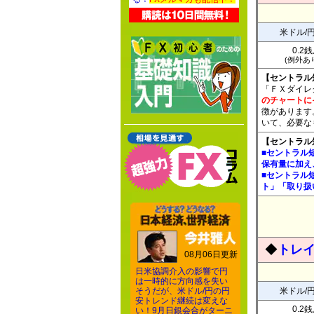
米ドル/
0.2
(例外あり
【セントラル
「ＦＸダイレ
のチャートに
徴があります
いて、必要な
【セントラル
■セントラル
保有量に加え
■セントラル
ト」「取り扱
◆
トレイ
08月06日更新
日米協調介入の影響で円
は一時的に方向感を失い
そうだが、米ドル/円の円
米ドル/
安トレンド継続は変えな
0.2
い！9月日銀会合がターニ