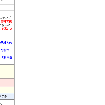
標のテンプ
も無料で使
できるの
さや高いス
の他社との
ト分析ツー
」「取り扱
ペア数
2ペア