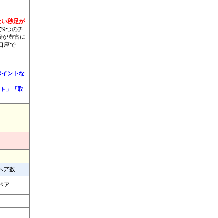
のない秒足が
で9つのチ
報が豊富に
口座で
ポイントな
ント」「取
ペア数
8ペア