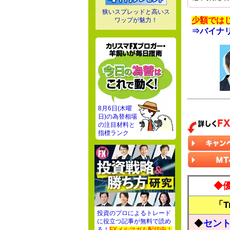
狭いスプレッドと高いス
少額では
ワップが魅力！
⇒バイナ
8月6日(木曜
日)の為替相場
の注目材料と
指標ランク
◆
「T
投資のプロによるトレード
に役立つ記事が無料で読め
◆
セン
る！
FXメルマガも配信中！