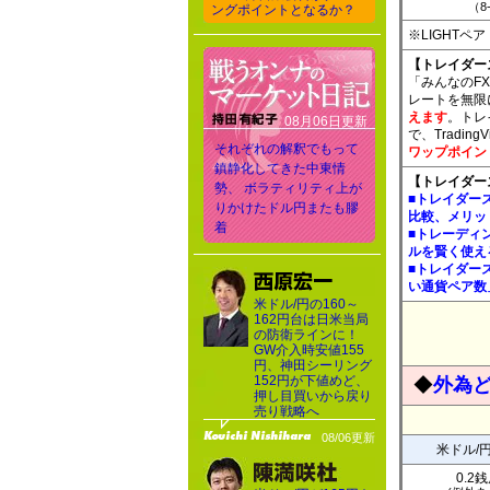
（8
ングポイントとなるか？
※LIGHT
【トレイダー
「みんなのFX
レートを無限
えます
。トレ
08月06日更新
で、Tradi
それぞれの解釈でもって
ワップポイン
鎮静化してきた中東情
【トレイダー
勢、 ボラティリティ上が
■トレイダー
りかけたドル円またも膠
比較、メリッ
着
■トレーディ
ルを賢く使え
■トレイダー
い通貨ペア数
米ドル/円の160～
162円台は日米当局
の防衛ラインに！
GW介入時安値155
円、神田シーリング
152円が下値めど、
◆
外為
押し目買いから戻り
売り戦略へ
08/06更新
米ドル/
0.2