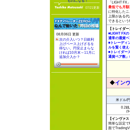
ものになる！
「LIGHT 
最低でも月額
07/21更新
に特化したニ
上限がある代
できるという
【トレイダーズ
■LIGHT 
08月06日 更新
通常の通貨ペ
次の介入いつ？日銀利
■トレーディ
上げペース上げざるを
ルを賢く使え
得ない。円安止まらな
■トレイダー
ければ10月末～11月に
通貨ペア数」
追加介入か？
◆
インヴ
米ドル/
0.2
(9
【インヴァス
簡単な設定で
面でTradi