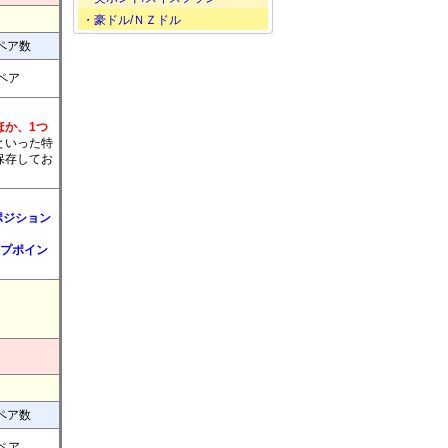
・豪ドル/ＮＺドル
ペア数
7ペア
ほか、1つ
といった特
保存してお
ポジション
ップポイン
ペア数
8ペア