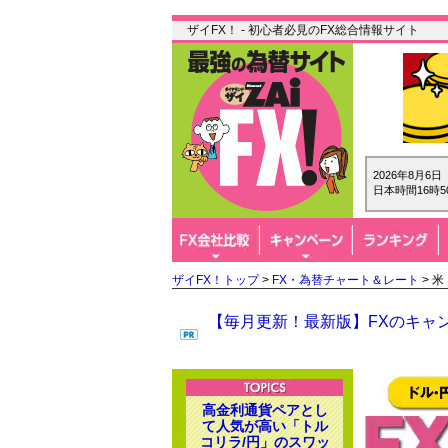
ザイFX！ - 初心者必見のFX総合情報サイト
2026年8月6
日本時間16時5
ザイFX！トップ
>
FX・為替チャート＆レート
> 
【毎月更新！最新版】FXのキャン
高金利通貨ペアとし
て人気が高い「トル
コリラ/円」のスワッ