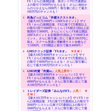
FX！から口座開設後、英ポンド/円1万通貨以
上の取引で5000円がもらえる！ さらに他社か
らのりかえなら2000円！ 取引量に応じて最大
100万円のチャンスも！
外為どっとコム「外貨ネクストネオ」
【最大101万2000円＋1200FXポイント】ザイ
FX！から口座開設後、FX口座で1万通貨以上
の取引1回で5000円+らくらくFX積立1回以上定
期買付で3000円。さらにらくらくFX積立開設
200FXポイント＆定期買付1回以上で1000FXポ
イント。さらに取引量に応じて最大100万円に
加え、スクール受講と理解度テスト合格など
で1000円、CFD開設と取引で最大4000円！
GMOクリック証券「FXネオ」
ＮＥＷ！
【最大100万4000円キャッシュバック】ザイ
FX！から口座開設後、FXネオで1万通貨以上
の取引で4000円がもらえる！ さらに取引量に
応じて最大100万円のチャンスも！
GMO外貨「外貨ex」
人気上昇中！
【最大100万4000円キャッシュバック】ザイ
FX！から口座開設後、1万通貨以上の取引で
4000円がもらえる！ さらに取引量に応じて最
大100万円のチャンスも！
トレイダーズ証券「みんなのFX」
人気！
Ｎ
ＥＷ！
【最大101万円キャッシュバック】ザイFX！か
ら口座開設後、FX口座で5万通貨以上の取引で
5000円+シストレ口座で5万通貨以上の取引で
5000円がもらえる！ さらに取引量に応じて最