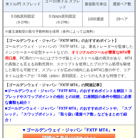
ユーロ/米ドル スプレ
米ドル/円 スプレッド
最低取引単位
通貨ペア数
ッド
0.0銭原則固定
0.0pips原則固定
1000通貨
29ペア
（9-27時）
（9-27時）
※建玉連動型の取引手数料制を採用（条件によっては無料）
【ゴールデンウェイ・ジャパン「FXTF MT4」のおすすめポイント】
ゴールデンウェイ・ジャパンの「FXTF MT4」は、著名トレーダーが監修した
インジケーターや定型チャートなどの、
オリジナルのツールが豊富なMT4専
用口座
。PC用のツールにはブラウザ版とインストール版の両方があり、MT4
の真髄とも言える自動売買や、スクリプトを使用したプログラム処理を駆使
した取引も可能です。スプレッドが広めの傾向にあるMT4口座の中で、コア
タイムは全ペアが「0.0銭（pips）原則固定」というのも大きな特徴です。
【ゴールデンウェイ・ジャパン「FXTF MT4」の関連記事】
■ゴールデンウェイ・ジャパン「FXTF MT4」のおすすめポイントを解説！ ス
プレッドやスワップポイントの他社 との比較、口座開設の条件や開設に必要
な書類も紹介！
■ゴールデンウェイ・ジャパン「FXTF MT4」のおすすめポイントや、「スプ
レッド」「スワップポイント」「取り扱い通貨ペア数」などをまとめて紹
介！
▼ゴールデンウェイ・ジャパン「FXTF MT4」▼