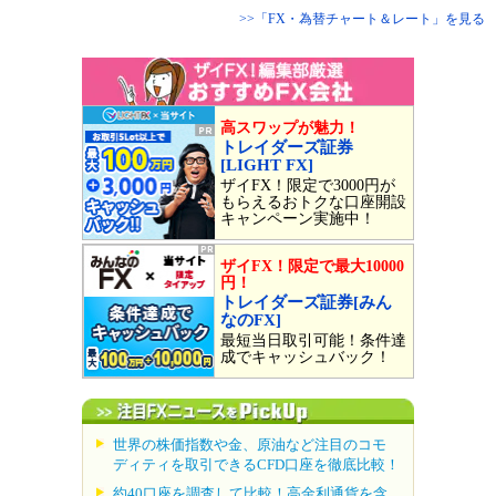
>>「FX・為替チャート＆レート」を見る
高スワップが魅力！
トレイダーズ証券
[LIGHT FX]
ザイFX！限定で3000円が
もらえるおトクな口座開設
キャンペーン実施中！
ザイFX！限定で最大10000
円！
トレイダーズ証券[みん
なのFX]
最短当日取引可能！条件達
成でキャッシュバック！
世界の株価指数や金、原油など注目のコモ
ディティを取引できるCFD口座を徹底比較！
約40口座を調査して比較！高金利通貨を含