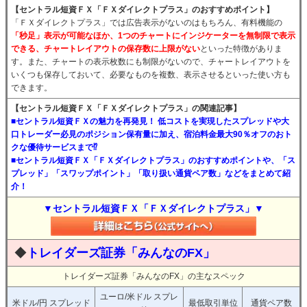
【セントラル短資ＦＸ「ＦＸダイレクトプラス」のおすすめポイント】
「ＦＸダイレクトプラス」では広告表示がないのはもちろん、有料機能の
「秒足」表示が可能なほか、1つのチャートにインジケーターを無制限で表示
できる、チャートレイアウトの保存数に上限がない
といった特徴がありま
す。また、チャートの表示枚数にも制限がないので、チャートレイアウトを
いくつも保存しておいて、必要なものを複数、表示させるといった使い方も
できます。
【セントラル短資ＦＸ「ＦＸダイレクトプラス」の関連記事】
■セントラル短資ＦＸの魅力を再発見！ 低コストを実現したスプレッドや大
口トレーダー必見のポジション保有量に加え、宿泊料金最大90％オフのおト
クな優待サービスまで⁉
■セントラル短資ＦＸ「ＦＸダイレクトプラス」のおすすめポイントや、「ス
プレッド」「スワップポイント」「取り扱い通貨ペア数」などをまとめて紹
介！
▼セントラル短資ＦＸ「ＦＸダイレクトプラス」▼
◆
トレイダーズ証券「みんなのFX」
トレイダーズ証券「みんなのFX」の主なスペック
ユーロ/米ドル スプレ
米ドル/円 スプレッド
最低取引単位
通貨ペア数