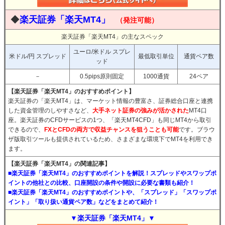
◆
楽天証券「楽天MT4」
（発注可能）
楽天証券「楽天MT4」の主なスペック
ユーロ/米ドル スプレ
米ドル/円 スプレッド
最低取引単位
通貨ペア数
ッド
－
0.5pips原則固定
1000通貨
24ペア
【楽天証券「楽天MT4」のおすすめポイント】
楽天証券の「楽天MT4」は、マーケット情報の豊富さ、証券総合口座と連携
した資金管理のしやすさなど、
大手ネット証券の強みが活かされた
MT4口
座。楽天証券のCFDサービスの1つ、「楽天MT4CFD」も同じMT4から取引
できるので、
FXとCFDの両方で収益チャンスを狙うことも可能
です。ブラウ
ザ版取引ツールも提供されているため、さまざまな環境下でMT4を利用でき
ます。
【楽天証券「楽天MT4」の関連記事】
■楽天証券「楽天MT4」のおすすめポイントを解説！スプレッドやスワップポ
イントの他社との比較、口座開設の条件や開設に必要な書類も紹介！
■楽天証券「楽天MT4」のおすすめポイントや、「スプレッド」「スワップポ
イント」「取り扱い通貨ペア数」などをまとめて紹介！
▼楽天証券「楽天MT4」▼