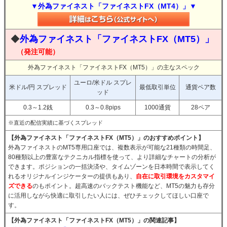
▼外為ファイネスト「ファイネストFX（MT4）」▼
◆
外為ファイネスト「ファイネストFX（MT5）」
（発注可能）
外為ファイネスト「ファイネストFX（MT5）」の主なスペック
ユーロ/米ドル スプレ
米ドル/円 スプレッド
最低取引単位
通貨ペア数
ッド
0.3～1.2銭
0.3～0.8pips
1000通貨
28ペア
※直近の配信実績に基づくスプレッド
【外為ファイネスト「ファイネストFX（MT5）」のおすすめポイント】
外為ファイネストのMT5専用口座では、複数表示が可能な21種類の時間足、
80種類以上の豊富なテクニカル指標を使って、より詳細なチャートの分析が
できます。ポジションの一括決済や、タイムゾーンを日本時間で表示してく
れるオリジナルインジケーターの提供もあり、
自在に取引環境をカスタマイ
ズできる
のもポイント。超高速のバックテスト機能など、MT5の魅力も存分
に活用しながら快適に取引したい人には、ぜひチェックしてほしい口座で
す。
【外為ファイネスト「ファイネストFX（MT5）」の関連記事】