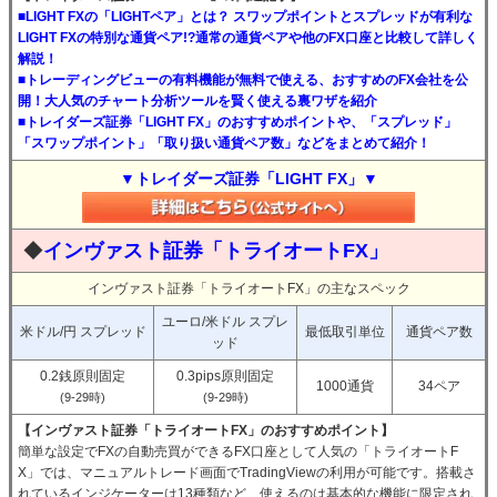
■LIGHT FXの「LIGHTペア」とは？ スワップポイントとスプレッドが有利な
LIGHT FXの特別な通貨ペア!?通常の通貨ペアや他のFX口座と比較して詳しく
解説！
■トレーディングビューの有料機能が無料で使える、おすすめのFX会社を公
開！大人気のチャート分析ツールを賢く使える裏ワザを紹介
■トレイダーズ証券「LIGHT FX」のおすすめポイントや、「スプレッド」
「スワップポイント」「取り扱い通貨ペア数」などをまとめて紹介！
▼トレイダーズ証券「LIGHT FX」▼
◆
インヴァスト証券「トライオートFX」
インヴァスト証券「トライオートFX」の主なスペック
ユーロ/米ドル スプレ
米ドル/円 スプレッド
最低取引単位
通貨ペア数
ッド
0.2銭原則固定
0.3pips原則固定
1000通貨
34ペア
(9-29時)
(9-29時)
【インヴァスト証券「トライオートFX」のおすすめポイント】
簡単な設定でFXの自動売買ができるFX口座として人気の「トライオートF
X」では、マニュアルトレード画面でTradingViewの利用が可能です。搭載さ
れているインジケーターは13種類など、使えるのは基本的な機能に限定され