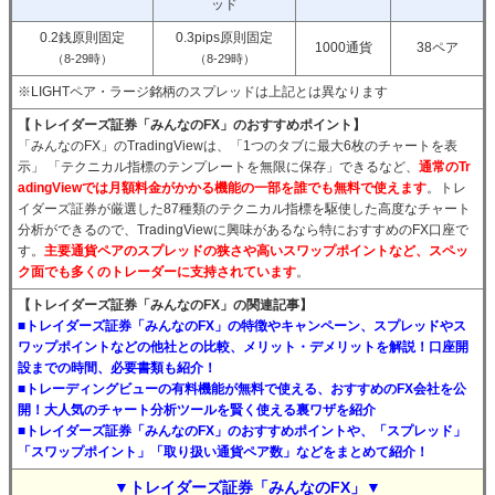
ッド
0.2銭原則固定
0.3pips原則固定
1000通貨
38ペア
（8-29時）
（8-29時）
※LIGHTペア・ラージ銘柄のスプレッドは上記とは異なります
【トレイダーズ証券「みんなのFX」のおすすめポイント】
「みんなのFX」のTradingViewは、「1つのタブに最大6枚のチャートを表
示」 「テクニカル指標のテンプレートを無限に保存」できるなど、
通常のTr
adingViewでは月額料金がかかる機能の一部を誰でも無料で使えます
。トレ
イダーズ証券が厳選した87種類のテクニカル指標を駆使した高度なチャート
分析ができるので、TradingViewに興味があるなら特におすすめのFX口座で
す。
主要通貨ペアのスプレッドの狭さや高いスワップポイントなど、スペッ
ク面でも多くのトレーダーに支持されています
。
【トレイダーズ証券「みんなのFX」の関連記事】
■トレイダーズ証券「みんなのFX」の特徴やキャンペーン、スプレッドやス
ワップポイントなどの他社との比較、メリット・デメリットを解説！口座開
設までの時間、必要書類も紹介！
■トレーディングビューの有料機能が無料で使える、おすすめのFX会社を公
開！大人気のチャート分析ツールを賢く使える裏ワザを紹介
■トレイダーズ証券「みんなのFX」のおすすめポイントや、「スプレッド」
「スワップポイント」「取り扱い通貨ペア数」などをまとめて紹介！
▼トレイダーズ証券「みんなのFX」▼