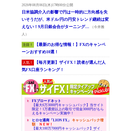
2026年08月06日(木)17時00分公開
日米協調介入の影響で円は一時的に方向感を失
いそうだが、米ドル/円の円安トレンド継続は変
えない！9月日銀会合がターニング…
（今井雅
人）
【最新のお得な情報！】FXのキャンペ
注目！
ーンおすすめ10選！
【毎月更新】ザイFX！読者が選んだ人
人気！
気FX口座ランキング！
FXブロードネット
【最大6万3000円キャッシュバック】当サイト
限定！1万通貨以上の取引で現金3000円がもら
えるキャンペーン実施中！
ヒロセ通商「LION FX」
キャッシュバック増
額
ＮＥＷ！
【最大100万7000円キャッシュバック】ザイ