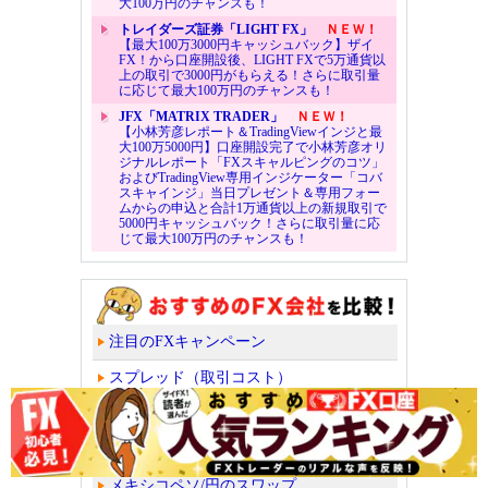
大100万円のチャンスも！
トレイダーズ証券「LIGHT FX」
ＮＥＷ！
【最大100万3000円キャッシュバック】ザイ
FX！から口座開設後、LIGHT FXで5万通貨以
上の取引で3000円がもらえる！さらに取引量
に応じて最大100万円のチャンスも！
JFX「MATRIX TRADER」
ＮＥＷ！
【小林芳彦レポート＆TradingViewインジと最
大100万5000円】口座開設完了で小林芳彦オリ
ジナルレポート「FXスキャルピングのコツ」
およびTradingView専用インジケーター「コバ
スキャインジ」当日プレゼント＆専用フォー
ムからの申込と合計1万通貨以上の新規取引で
5000円キャッシュバック！さらに取引量に応
じて最大100万円のチャンスも！
注目のFXキャンペーン
スプレッド（取引コスト）
スワップポイント
トルコリラ/円のスワップ
メキシコペソ/円のスワップ