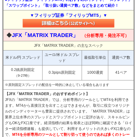
「スワップポイント」「取り扱い通貨ペア数」などをまとめて紹介！
▼フィリップ証券「フィリップMT5」▼
◆
JFX「MATRIX TRADER」
（分析専用・発注不可）
JFX「MATRIX TRADER」の主なスペック
ユーロ/米ドル スプレ
米ドル/円 スプレッド
最低取引単位
通貨ペア数
ッド
0.2銭原則固定
0.3pips原則固定
1000通貨
41ペア
（9-27時）
※原則固定スプレッドの配信を一時的に休止している場合もあります
【JFX「MATRIX TRADER」のおすすめポイント】
JFXの「MATRIX TRADER」では、分析専用のツールとしてMT4を利用でき
ます。MT4から直接注文を出すことはできませんが、取引に役立つオリジナ
ルのインディケーターも豊富に提供されています。「MATRIX TRADER」は
業界上位水準のスプレッドとスワップポイントに定評があり、スキャルピン
グもOKなFX口座です。経済指標の結果を発表とほぼ同時に確認できる「ロイ
ター経済指標速報」も提供していて、利用するメリットの大きいFX口座なの
で、
MT4を分析専用のツールとして割り切って使うのであれば多くのトレー