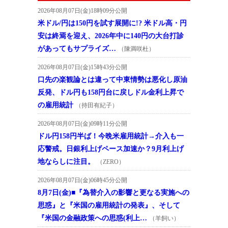
2026年08月07日(金)18時09分公開
米ドル/円は150円を試す展開に!? 米ドル高・円
安は終焉を迎え、2026年中に140円の大台打診
があってもサプライズ…
（陳満咲杜）
2026年08月07日(金)15時43分公開
口先の楽観論とは違って中東情勢は悪化し原油
反発、ドル円も158円台に戻しドル金利上昇で
の雇用統計
（持田有紀子）
2026年08月07日(金)09時11分公開
ドル円158円半ば！今晩米雇用統計→介入も一
応警戒。日銀利上げペース加速か？9月利上げ
地ならしに注目。
（ZERO）
2026年08月07日(金)06時45分公開
8月7日(金)■『為替介入の影響と更なる実施への
思惑』と『米国の雇用統計の発表』、そして
『米国の金融政策への思惑(利上…
（羊飼い）