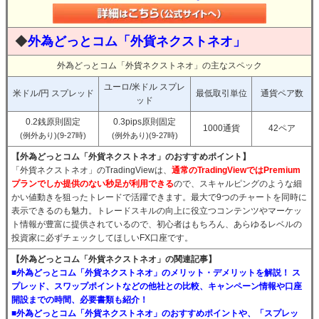
◆
外為どっとコム「外貨ネクストネオ」
外為どっとコム「外貨ネクストネオ」の主なスペック
ユーロ/米ドル スプレ
米ドル/円 スプレッド
最低取引単位
通貨ペア数
ッド
0.2銭原則固定
0.3pips原則固定
1000通貨
42ペア
(例外あり)(9-27時)
(例外あり)(9-27時)
【外為どっとコム「外貨ネクストネオ」のおすすめポイント】
「外貨ネクストネオ」のTradingViewは、
通常のTradingViewではPremium
プランでしか提供のない秒足が利用できる
ので、スキャルピングのような細
かい値動きを狙ったトレードで活躍できます。最大で9つのチャートを同時に
表示できるのも魅力。トレードスキルの向上に役立つコンテンツやマーケッ
ト情報が豊富に提供されているので、初心者はもちろん、あらゆるレベルの
投資家に必ずチェックしてほしいFX口座です。
【外為どっとコム「外貨ネクストネオ」の関連記事】
■外為どっとコム「外貨ネクストネオ」のメリット・デメリットを解説！ ス
プレッド、スワップポイントなどの他社との比較、キャンペーン情報や口座
開設までの時間、必要書類も紹介！
■外為どっとコム「外貨ネクストネオ」のおすすめポイントや、「スプレッ