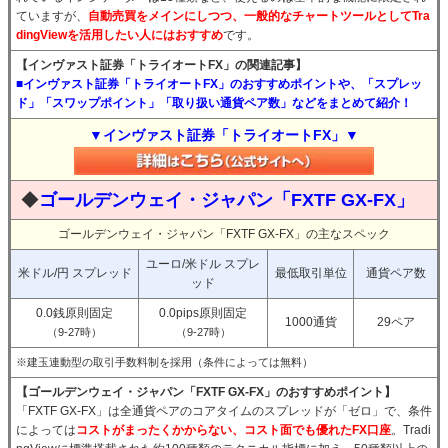
ていますが、
自動売買をメインにしつつ、一般的なチャートツールとしてTra
dingViewを活用したい人にはおすすめ
です。
【インヴァスト証券「トライオートFX」の関連記事】
■インヴァスト証券「トライオートFX」のおすすめポイントや、「スプレッ
ド」「スワップポイント」「取り扱い通貨ペア数」などをまとめて紹介！
▼インヴァスト証券「トライオートFX」▼
◆
ゴールデンウェイ・ジャパン「FXTF GX-FX」
ゴールデンウェイ・ジャパン「FXTF GX-FX」の主なスペック
ユーロ/米ドル スプレ
米ドル/円 スプレッド
最低取引単位
通貨ペア数
ッド
0.0銭原則固定
0.0pips原則固定
1000通貨
29ペア
（9-27時）
（9-27時）
※建玉連動型の取引手数料制を採用（条件によっては無料）
【ゴールデンウェイ・ジャパン「FXTF GX-FX」のおすすめポイント】
「FXTF GX-FX」は全通貨ペアのコアタイムのスプレッドが「ゼロ」で、条件
によっては
コストがまったくかからない、コスト面でも優れたFX口座
。Tradi