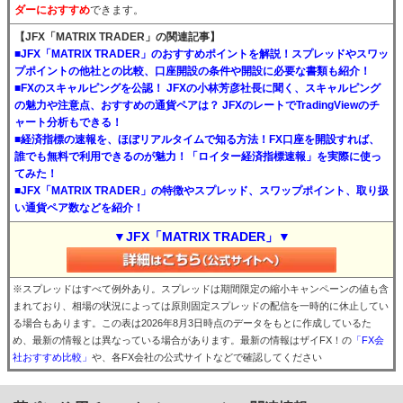
ダーにおすすめ
できます。
【JFX「MATRIX TRADER」の関連記事】
■JFX「MATRIX TRADER」のおすすめポイントを解説！スプレッドやスワッ
プポイントの他社との比較、口座開設の条件や開設に必要な書類も紹介！
■FXのスキャルピングを公認！ JFXの小林芳彦社長に聞く、スキャルピング
の魅力や注意点、おすすめの通貨ペアは？ JFXのレートでTradingViewのチ
ャート分析もできる！
■経済指標の速報を、ほぼリアルタイムで知る方法！FX口座を開設すれば、
誰でも無料で利用できるのが魅力！「ロイター経済指標速報」を実際に使っ
てみた！
■JFX「MATRIX TRADER」の特徴やスプレッド、スワップポイント、取り扱
い通貨ペア数などを紹介！
▼JFX「MATRIX TRADER」▼
※スプレッドはすべて例外あり。スプレッドは期間限定の縮小キャンペーンの値も含
まれており、相場の状況によっては原則固定スプレッドの配信を一時的に休止してい
る場合もあります。この表は2026年8月3日時点のデータをもとに作成しているた
め、最新の情報とは異なっている場合があります。最新の情報はザイFX！の
「FX会
社おすすめ比較」
や、各FX会社の公式サイトなどで確認してください