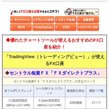
◆優れたチャートツールが使えるおすすめのFX口
座を紹介！
「TradingView（トレーディングビュー）」が使え
るFX口座
◆
セントラル短資ＦＸ「ＦＸダイレクトプラス」
セントラル短資ＦＸ「ＦＸダイレクトプラス」の主なスペック
ユーロ/米ドル スプレ
米ドル/円 スプレッド
最低取引単位
通貨ペア数
ッド
0.2銭原則固定
0.2pips原則固定
1000通貨
27ペア
(例外あり)(17-24時)
(例外あり)(17-24時)