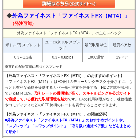
◆
外為ファイネスト「ファイネストFX（MT4）」
（発注可能）
外為ファイネスト「ファイネストFX（MT4）」の主なスペック
ユーロ/米ドル スプレ
米ドル/円 スプレッド
最低取引単位
通貨ペア数
ッド
0.3～1.2銭
0.3～0.8pips
1000通貨
29ペア
※直近の配信実績に基づくスプレッド
【外為ファイネスト「ファイネストFX（MT4）」のおすすめポイント】
「ファイネストFX（MT4）」はFX会社のディーリングデスクを介さずに、も
っとも有利な価格を提供するカバー先へ注文を仲介する、NDD方式を採用し
ているMT4口座。
取引レートの透明性が高く、スキャルピングを公式サイト
で容認している優れた取引環境も魅力
です。EAの利用制限がなく、株価指数
やコモディティなどのCFD銘柄のレートも表示することができます。
【外為ファイネスト「ファイネストFX（MT4）」の関連記事】
■外為ファイネスト「ファイネストFX（MT4）」のおすすめポイントや、
「スプレッド」「スワップポイント」「取り扱い通貨ペア数」などをまとめ
て紹介！