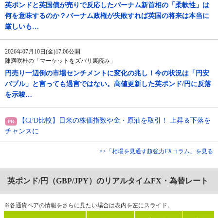
英ポンドと英国債が売りで反応したバーナム新首相の「柔軟性」は
何を意味するのか？バーナム政権が失敗すれば英国の将来は本当に
厳しいも…
2026年07月10日(金)17:06公開
陳満咲杜の「マーケットをズバリ裏読み」
円売り一辺倒の市場センチメントに変化の兆し！今の状況は「円安
バブル」と言っても過言ではない。高値更新した英ポンド/円に反落
を示唆…
【CFD比較】日米の株価指数や金・原油を取引！ 上昇＆下落を
チャンスに
>>「相場を見通す超強力FXコラム」を見る
英ポンド/円（GBP/JPY）のリアルタイムFX・為替レート
※各通貨ペアの情報をさらに見たい場合は表内を左にスライド。