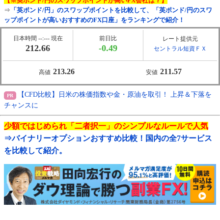
【※英ポンド/円のスワップポイントが高いFX会社は？】
⇒
「英ポンド/円」のスワップポイントを比較して、「英ポンド/円のスワ
ップポイントが高いおすすめのFX口座」をランキングで紹介！
日本時間 --:--- 現在
前日比
レート提供元
212.66
-0.49
セントラル短資ＦＸ
213.26
211.57
高値
安値
【CFD比較】日米の株価指数や金・原油を取引！ 上昇＆下落を
チャンスに
少額ではじめられ「二者択一」のシンプルなルールで人気
⇒バイナリーオプションおすすめ比較！国内の全7サービス
を比較して紹介。