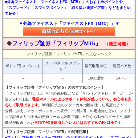
■外為ファイネスト「ファイネストFX（MT5）」のおすすめポイントや、
「スプレッド」「スワップポイント」「取り扱い通貨ペア数」などをまとめ
て紹介！
▼外為ファイネスト「ファイネストFX（MT5）」▼
◆
フィリップ証券「フィリップMT5」
（発注可能）
フィリップ証券「フィリップMT5」の主なスペック
ユーロ/米ドル スプレ
米ドル/円 スプレッド
最低取引単位
通貨ペア数
ッド
－
－
1000通貨
24ペア
【フィリップ証券「フィリップMT5」のおすすめポイント】
「フィリップMT5」は、MT4の後継版となる「MT5（メタトレーダー5）」が
使えるFX口座。
電話やメールによるサポート体制が整っていて、初心者も安
心して取引できます。
80種類以上のテクニカル指標を使った高度なチャート
分析に加え、ネットポジションの表示、一括決済、約定通知などの、フィリ
ップ証券オリジナルの売買ツールも利用可能。MT4から動作スピードや描画
機能が改善された
MT5でFXを取引したい人にはおすすめのFX口座
です。
【フィリップ証券「フィリップMT5」の関連記事】
■フィリップ証券「フィリップMT5」のおすすめポイントや、「スプレッド」