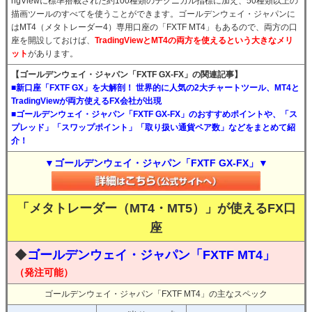
ngViewに標準搭載された約100種類のテクニカル指標に加え、50種類以上の
描画ツールのすべてを使うことができます。ゴールデンウェイ・ジャパンに
はMT4（メタトレーダー4）専用口座の「FXTF MT4」もあるので、両方の口
座を開設しておけば、
TradingViewとMT4の両方を使えるという大きなメリ
ット
があります。
【ゴールデンウェイ・ジャパン「FXTF GX-FX」の関連記事】
■新口座「FXTF GX」を大解剖！ 世界的に人気の2大チャートツール、MT4と
TradingViewが両方使えるFX会社が出現
■ゴールデンウェイ・ジャパン「FXTF GX-FX」のおすすめポイントや、「ス
プレッド」「スワップポイント」「取り扱い通貨ペア数」などをまとめて紹
介！
▼ゴールデンウェイ・ジャパン「FXTF GX-FX」▼
「メタトレーダー（MT4・MT5）」が使えるFX口
座
◆
ゴールデンウェイ・ジャパン「FXTF MT4」
（発注可能）
ゴールデンウェイ・ジャパン「FXTF MT4」の主なスペック