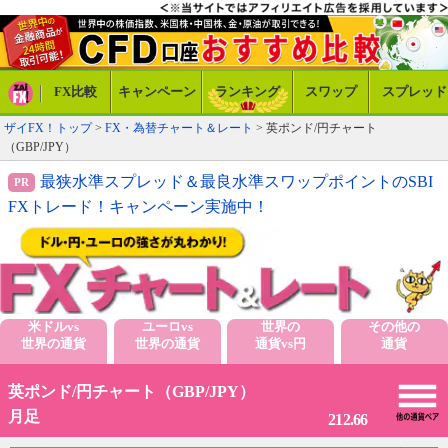
FX比較
キャンペーン
ランキング
スワップ
スプレッド
ザイFX！トップ
>
FX・為替チャート＆レート
> 英ポンド/円チャート
（GBP/JPY）
最狭水準スプレッド＆最良水準スワップポイントのSBI
FXトレード！キャンペーン実施中！
米ドルvs
ユーロvs
世界の
その他の
世界の通貨
世界の通貨
通貨vs円
通貨
英ポンド/円チャート（GBP/JPY）
月足
212.66