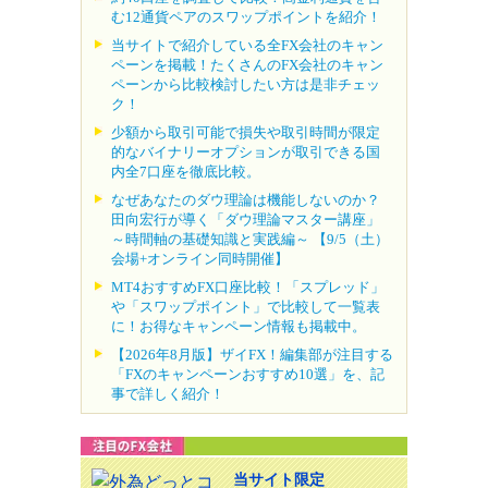
む12通貨ペアのスワップポイントを紹介！
当サイトで紹介している全FX会社のキャン
ペーンを掲載！たくさんのFX会社のキャン
ペーンから比較検討したい方は是非チェッ
ク！
少額から取引可能で損失や取引時間が限定
的なバイナリーオプションが取引できる国
内全7口座を徹底比較。
なぜあなたのダウ理論は機能しないのか？
田向宏行が導く「ダウ理論マスター講座」
～時間軸の基礎知識と実践編～ 【9/5（土）
会場+オンライン同時開催】
MT4おすすめFX口座比較！「スプレッド」
や「スワップポイント」で比較して一覧表
に！お得なキャンペーン情報も掲載中。
【2026年8月版】ザイFX！編集部が注目する
「FXのキャンペーンおすすめ10選」を、記
事で詳しく紹介！
当サイト限定