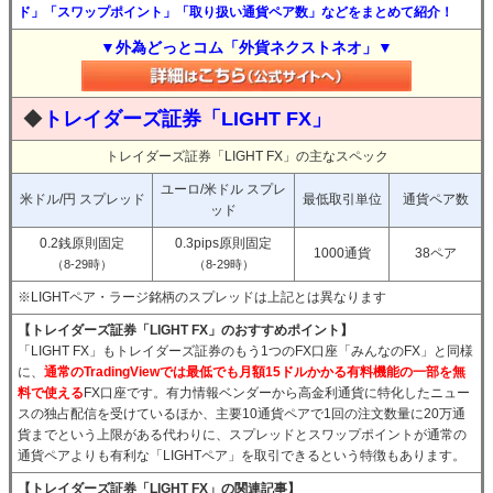
ド」「スワップポイント」「取り扱い通貨ペア数」などをまとめて紹介！
▼外為どっとコム「外貨ネクストネオ」▼
◆
トレイダーズ証券「LIGHT FX」
トレイダーズ証券「LIGHT FX」の主なスペック
ユーロ/米ドル スプレ
米ドル/円 スプレッド
最低取引単位
通貨ペア数
ッド
0.2銭原則固定
0.3pips原則固定
1000通貨
38ペア
（8-29時）
（8-29時）
※LIGHTペア・ラージ銘柄のスプレッドは上記とは異なります
【トレイダーズ証券「LIGHT FX」のおすすめポイント】
「LIGHT FX」もトレイダーズ証券のもう1つのFX口座「みんなのFX」と同様
に、
通常のTradingViewでは最低でも月額15ドルかかる有料機能の一部を無
料で使える
FX口座です。有力情報ベンダーから高金利通貨に特化したニュー
スの独占配信を受けているほか、主要10通貨ペアで1回の注文数量に20万通
貨までという上限がある代わりに、スプレッドとスワップポイントが通常の
通貨ペアよりも有利な「LIGHTペア」を取引できるという特徴もあります。
【トレイダーズ証券「LIGHT FX」の関連記事】