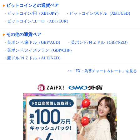
ビットコインとの通貨ペア
・
ビットコイン/円（XBT/JPY）
・
ビットコイン/米ドル（XBT/USD）
・
ビットコイン/ユーロ（XBT/EUR）
その他の通貨ペア
・
英ポンド/豪ドル（GBP/AUD）
・
英ポンド/ＮＺドル（GBP/NZD）
・
英ポンド/スイスフラン（GBP/CHF）
・
豪ドル/ＮＺドル（AUD/NZD）
>>「FX・為替チャート＆レート」を見る