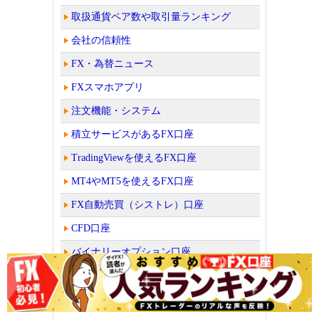
取扱通貨ペア数や取引量ランキング
会社の信頼性
FX・為替ニュース
FXスマホアプリ
注文機能・システム
積立サービスがあるFX口座
TradingViewを使えるFX口座
MT4やMT5を使えるFX口座
FX自動売買（シストレ）口座
CFD口座
バイナリーオプション口座
読者が選んだFX口座人気ランキング！
ビットコイン取引所・販売所を比較