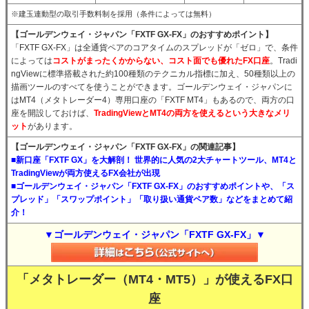
※建玉連動型の取引手数料制を採用（条件によっては無料）
【ゴールデンウェイ・ジャパン「FXTF GX-FX」のおすすめポイント】
「FXTF GX-FX」は全通貨ペアのコアタイムのスプレッドが「ゼロ」で、条件
によっては
コストがまったくかからない、コスト面でも優れたFX口座
。Tradi
ngViewに標準搭載された約100種類のテクニカル指標に加え、50種類以上の
描画ツールのすべてを使うことができます。ゴールデンウェイ・ジャパンに
はMT4（メタトレーダー4）専用口座の「FXTF MT4」もあるので、両方の口
座を開設しておけば、
TradingViewとMT4の両方を使えるという大きなメリ
ット
があります。
【ゴールデンウェイ・ジャパン「FXTF GX-FX」の関連記事】
■新口座「FXTF GX」を大解剖！ 世界的に人気の2大チャートツール、MT4と
TradingViewが両方使えるFX会社が出現
■ゴールデンウェイ・ジャパン「FXTF GX-FX」のおすすめポイントや、「ス
プレッド」「スワップポイント」「取り扱い通貨ペア数」などをまとめて紹
介！
▼ゴールデンウェイ・ジャパン「FXTF GX-FX」▼
「メタトレーダー（MT4・MT5）」が使えるFX口
座