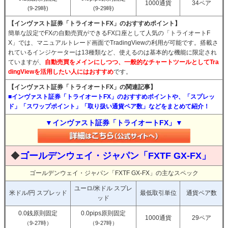
1000通貨
34ペア
(9-29時)
(9-29時)
【インヴァスト証券「トライオートFX」のおすすめポイント】
簡単な設定でFXの自動売買ができるFX口座として人気の「トライオートF
X」では、マニュアルトレード画面でTradingViewの利用が可能です。搭載さ
れているインジケーターは13種類など、使えるのは基本的な機能に限定され
ていますが、
自動売買をメインにしつつ、一般的なチャートツールとしてTra
dingViewを活用したい人にはおすすめ
です。
【インヴァスト証券「トライオートFX」の関連記事】
■インヴァスト証券「トライオートFX」のおすすめポイントや、「スプレッ
ド」「スワップポイント」「取り扱い通貨ペア数」などをまとめて紹介！
▼インヴァスト証券「トライオートFX」▼
◆
ゴールデンウェイ・ジャパン「FXTF GX-FX」
ゴールデンウェイ・ジャパン「FXTF GX-FX」の主なスペック
ユーロ/米ドル スプレ
米ドル/円 スプレッド
最低取引単位
通貨ペア数
ッド
0.0銭原則固定
0.0pips原則固定
1000通貨
29ペア
（9-27時）
（9-27時）