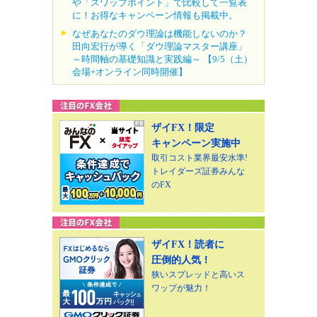
や「スワップポイント」で比較して一覧表
に！お得なキャンペーン情報も掲載中。
なぜあなたのダウ理論は機能しないのか？
田向宏行が導く「ダウ理論マスター講座」
～時間軸の基礎知識と実践編～ 【9/5（土）
会場+オンライン同時開催】
ザイFX！限定
キャンペーン実施中
取引コスト業界最安水準!
トレイダーズ証券みんな
のFX
ザイFX！読者に
圧倒的人気！
狭いスプレッドと高いス
ワップが魅力！