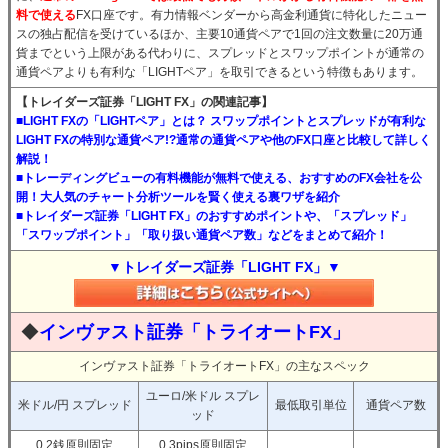
料で使える
FX口座です。有力情報ベンダーから高金利通貨に特化したニュー
スの独占配信を受けているほか、主要10通貨ペアで1回の注文数量に20万通
貨までという上限がある代わりに、スプレッドとスワップポイントが通常の
通貨ペアよりも有利な「LIGHTペア」を取引できるという特徴もあります。
【トレイダーズ証券「LIGHT FX」の関連記事】
■LIGHT FXの「LIGHTペア」とは？ スワップポイントとスプレッドが有利な
LIGHT FXの特別な通貨ペア!?通常の通貨ペアや他のFX口座と比較して詳しく
解説！
■トレーディングビューの有料機能が無料で使える、おすすめのFX会社を公
開！大人気のチャート分析ツールを賢く使える裏ワザを紹介
■トレイダーズ証券「LIGHT FX」のおすすめポイントや、「スプレッド」
「スワップポイント」「取り扱い通貨ペア数」などをまとめて紹介！
▼トレイダーズ証券「LIGHT FX」▼
◆
インヴァスト証券「トライオートFX」
インヴァスト証券「トライオートFX」の主なスペック
ユーロ/米ドル スプレ
米ドル/円 スプレッド
最低取引単位
通貨ペア数
ッド
0.2銭原則固定
0.3pips原則固定