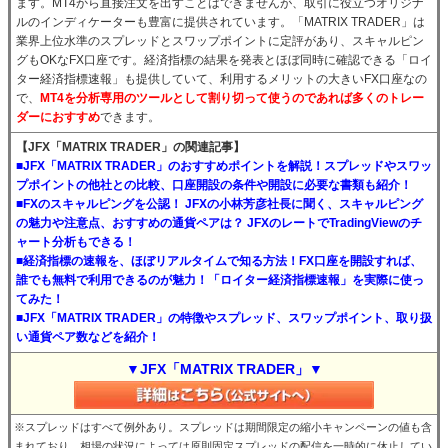
ます。MT4から直接注文を出すことはできませんが、取引に役立つオリジナ
ルのインディケーターも豊富に提供されています。「MATRIX TRADER」は
業界上位水準のスプレッドとスワップポイントに定評があり、スキャルピン
グもOKなFX口座です。経済指標の結果を発表とほぼ同時に確認できる「ロイ
ター経済指標速報」も提供していて、利用するメリットの大きいFX口座なの
で、
MT4を分析専用のツールとして割り切って使うのであれば多くのトレー
ダーにおすすめ
できます。
【JFX「MATRIX TRADER」の関連記事】
■JFX「MATRIX TRADER」のおすすめポイントを解説！スプレッドやスワッ
プポイントの他社との比較、口座開設の条件や開設に必要な書類も紹介！
■FXのスキャルピングを公認！ JFXの小林芳彦社長に聞く、スキャルピング
の魅力や注意点、おすすめの通貨ペアは？ JFXのレートでTradingViewのチ
ャート分析もできる！
■経済指標の速報を、ほぼリアルタイムで知る方法！FX口座を開設すれば、
誰でも無料で利用できるのが魅力！「ロイター経済指標速報」を実際に使っ
てみた！
■JFX「MATRIX TRADER」の特徴やスプレッド、スワップポイント、取り扱
い通貨ペア数などを紹介！
▼JFX「MATRIX TRADER」▼
※スプレッドはすべて例外あり。スプレッドは期間限定の縮小キャンペーンの値も含
まれており、相場の状況によっては原則固定スプレッドの配信を一時的に休止してい