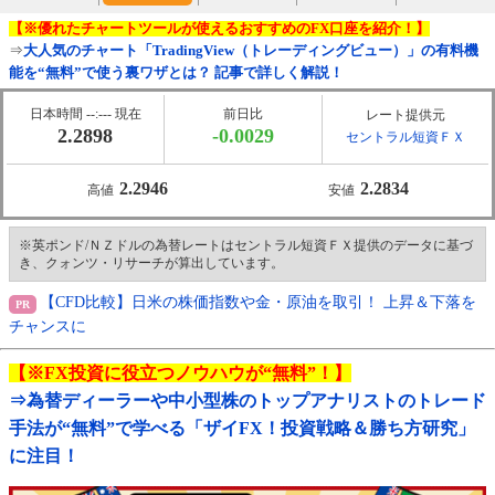
【※優れたチャートツールが使えるおすすめのFX口座を紹介！】
⇒
大人気のチャート「TradingView（トレーディングビュー）」の有料機
能を“無料”で使う裏ワザとは？ 記事で詳しく解説！
日本時間 --:--- 現在
前日比
レート提供元
2.2898
-0.0029
セントラル短資ＦＸ
2.2946
2.2834
高値
安値
※英ポンド/ＮＺドルの為替レートはセントラル短資ＦＸ提供のデータに基づ
き、クォンツ・リサーチが算出しています。
【CFD比較】日米の株価指数や金・原油を取引！ 上昇＆下落を
チャンスに
【※FX投資に役立つノウハウが“無料”！】
⇒為替ディーラーや中小型株のトップアナリストのトレード
手法が“無料”で学べる「ザイFX！投資戦略＆勝ち方研究」
に注目！