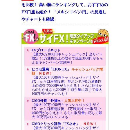
を比較！ 高い順にランキングして、おすすめの
FX口座も紹介！ 「メキシコペソ/円」の見通し
やチャートも確認
FXブロードネット
【最大6万3000円キャッシュバック】当サイト
限定！1万通貨以上の取引で現金3000円がもら
えるキャンペーン実施中！
ヒロセ通商「LION FX」
キャッシュバック増
額
ＮＥＷ！
【最大100万7000円キャッシュバック】ザイ
FX！から口座開設後、英ポンド/円1万通貨以
上の取引で5000円がもらえる！ さらに他社か
らのりかえなら2000円！ 取引量に応じて最大
100万円のチャンスも！
GMO外貨「外貨ex」
人気上昇中！
【最大100万4000円キャッシュバック】ザイ
FX！から口座開設後、1万通貨以上の取引で
4000円がもらえる！ さらに取引量に応じて最
大100万円のチャンスも！
GMOクリック証券「FXネオ」
ＮＥＷ！
【最大100万4000円キャッシュバック】ザイ