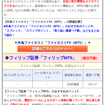
れるオリジナルインジケーターの提供もあり、
自在に取引環境をカスタマイ
ズできる
のもポイント。超高速のバックテスト機能など、MT5の魅力も存分
に活用しながら快適に取引したい人には、ぜひチェックしてほしい口座で
す。
【外為ファイネスト「ファイネストFX（MT5）」の関連記事】
■外為ファイネスト「ファイネストFX（MT5）」のおすすめポイントや、
「スプレッド」「スワップポイント」「取り扱い通貨ペア数」などをまとめ
て紹介！
▼外為ファイネスト「ファイネストFX（MT5）」▼
◆
フィリップ証券「フィリップMT5」
（発注可能）
フィリップ証券「フィリップMT5」の主なスペック
ユーロ/米ドル スプレ
米ドル/円 スプレッド
最低取引単位
通貨ペア数
ッド
－
－
1000通貨
24ペア
【フィリップ証券「フィリップMT5」のおすすめポイント】
「フィリップMT5」は、MT4の後継版となる「MT5（メタトレーダー5）」が
使えるFX口座。
電話やメールによるサポート体制が整っていて、初心者も安
心して取引できます。
80種類以上のテクニカル指標を使った高度なチャート