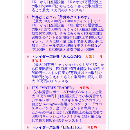
FX！から口座開設後、FXネオで1万通貨以上
の取引で4000円がもらえる！ さらに取引量に
応じて最大100万円のチャンスも！
外為どっとコム「外貨ネクストネオ」
【最大101万2000円＋1200FXポイント】ザイ
FX！から口座開設後、FX口座で1万通貨以上
の取引1回で5000円+らくらくFX積立1回以上定
期買付で3000円。さらにらくらくFX積立開設
200FXポイント＆定期買付1回以上で1000FXポ
イント。さらに取引量に応じて最大100万円に
加え、スクール受講と理解度テスト合格など
で1000円、CFD開設と取引で最大4000円！
トレイダーズ証券「みんなのFX」
人気！
Ｎ
ＥＷ！
【最大101万円キャッシュバック】ザイFX！か
ら口座開設後、FX口座で5万通貨以上の取引で
5000円+シストレ口座で5万通貨以上の取引で
5000円がもらえる！ さらに取引量に応じて最
大100万円のチャンスも！
JFX「MATRIX TRADER」
ＮＥＷ！
【小林芳彦レポート＆TradingViewインジと最
大100万5000円】口座開設完了で小林芳彦オリ
ジナルレポート「FXスキャルピングのコツ」
およびTradingView専用インジケーター「コバ
スキャインジ」当日プレゼント＆専用フォー
ムからの申込と合計1万通貨以上の新規取引で
5000円キャッシュバック！さらに取引量に応
じて最大100万円のチャンスも！
トレイダーズ証券「LIGHT FX」
ＮＥＷ！