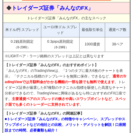
◆
トレイダーズ証券「みんなのFX」
トレイダーズ証券「みんなのFX」の主なスペック
ユーロ/米ドル スプレ
米ドル/円 スプレッド
最低取引単位
通貨ペア数
ッド
0.2銭原則固定
0.3pips原則固定
1000通貨
38ペア
（8-29時）
（8-29時）
※LIGHTペア・ラージ銘柄のスプレッドは上記とは異なります
【トレイダーズ証券「みんなのFX」のおすすめポイント】
「みんなのFX」のTradingViewは、「1つのタブに最大6枚のチャートを表
示」 「テクニカル指標のテンプレートを無限に保存」できるなど、
通常のTr
adingViewでは月額料金がかかる機能の一部を誰でも無料で使えます
。トレ
イダーズ証券が厳選した87種類のテクニカル指標を駆使した高度なチャート
分析ができるので、TradingViewに興味があるなら特におすすめのFX口座で
す。
主要通貨ペアのスプレッドの狭さや高いスワップポイントなど、スペッ
ク面でも多くのトレーダーに支持されています
。
【トレイダーズ証券「みんなのFX」の関連記事】
■トレイダーズ証券「みんなのFX」の特徴やキャンペーン、スプレッドやス
ワップポイントなどの他社との比較、メリット・デメリットを解説！口座開
設までの時間、必要書類も紹介！