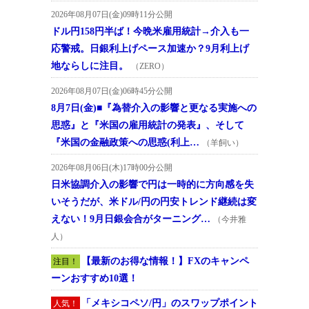
2026年08月07日(金)09時11分公開
ドル円158円半ば！今晩米雇用統計→介入も一
応警戒。日銀利上げペース加速か？9月利上げ
地ならしに注目。
（ZERO）
2026年08月07日(金)06時45分公開
8月7日(金)■『為替介入の影響と更なる実施への
思惑』と『米国の雇用統計の発表』、そして
『米国の金融政策への思惑(利上…
（羊飼い）
2026年08月06日(木)17時00分公開
日米協調介入の影響で円は一時的に方向感を失
いそうだが、米ドル/円の円安トレンド継続は変
えない！9月日銀会合がターニング…
（今井雅
人）
【最新のお得な情報！】FXのキャンペ
注目！
ーンおすすめ10選！
「メキシコペソ/円」のスワップポイント
人気！