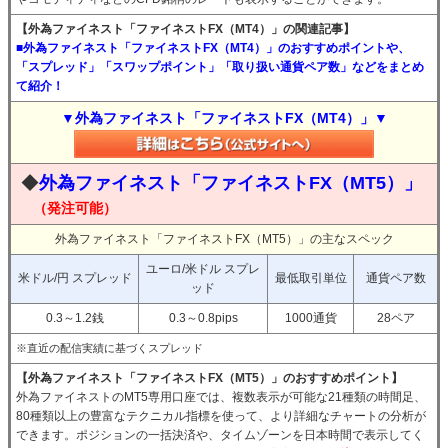
【外為ファイネスト「ファイネストFX（MT4）」の関連記事】
■外為ファイネスト「ファイネストFX（MT4）」のおすすめポイントや、
「スプレッド」「スワップポイント」「取り扱い通貨ペア数」などをまとめ
て紹介！
▼外為ファイネスト「ファイネストFX（MT4）」▼
◆
外為ファイネスト「ファイネストFX（MT5）」
（発注可能）
外為ファイネスト「ファイネストFX（MT5）」の主なスペック
ユーロ/米ドル スプレ
米ドル/円 スプレッド
最低取引単位
通貨ペア数
ッド
0.3～1.2銭
0.3～0.8pips
1000通貨
28ペア
※直近の配信実績に基づくスプレッド
【外為ファイネスト「ファイネストFX（MT5）」のおすすめポイント】
外為ファイネストのMT5専用口座では、複数表示が可能な21種類の時間足、
80種類以上の豊富なテクニカル指標を使って、より詳細なチャートの分析が
できます。ポジションの一括決済や、タイムゾーンを日本時間で表示してく