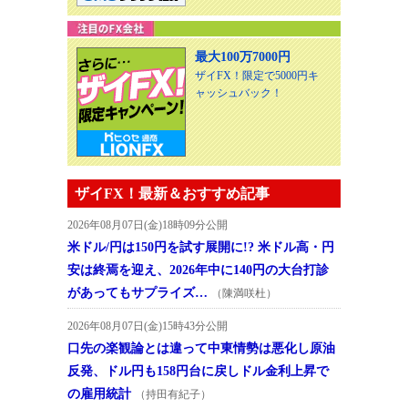
最大100万7000円
ザイFX！限定で5000円キ
ャッシュバック！
ザイFX！最新＆おすすめ記事
2026年08月07日(金)18時09分公開
米ドル/円は150円を試す展開に!? 米ドル高・円
安は終焉を迎え、2026年中に140円の大台打診
があってもサプライズ…
（陳満咲杜）
2026年08月07日(金)15時43分公開
口先の楽観論とは違って中東情勢は悪化し原油
反発、ドル円も158円台に戻しドル金利上昇で
の雇用統計
（持田有紀子）