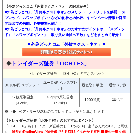
【外為どっとコム「外貨ネクストネオ」の関連記事】
■外為どっとコム「外貨ネクストネオ」のメリット・デメリットを解説！ ス
プレッド、スワップポイントなどの他社との比較、キャンペーン情報や口座
開設までの時間、必要書類も紹介！
■外為どっとコム「外貨ネクストネオ」のおすすめポイントや、「スプレッ
ド」「スワップポイント」「取り扱い通貨ペア数」などをまとめて紹介！
▼外為どっとコム「外貨ネクストネオ」▼
◆
トレイダーズ証券「LIGHT FX」
トレイダーズ証券「LIGHT FX」の主なスペック
ユーロ/米ドル スプレ
米ドル/円 スプレッド
最低取引単位
通貨ペア数
ッド
0.2銭原則固定
0.3pips原則固定
1000通貨
38ペア
（8-29時）
（8-29時）
※LIGHTペア・ラージ銘柄のスプレッドは上記とは異なります
【トレイダーズ証券「LIGHT FX」のおすすめポイント】
「LIGHT FX」もトレイダーズ証券のもう1つのFX口座「みんなのFX」と同様
に、
通常のTradingViewでは最低でも月額15ドルかかる有料機能の一部を無