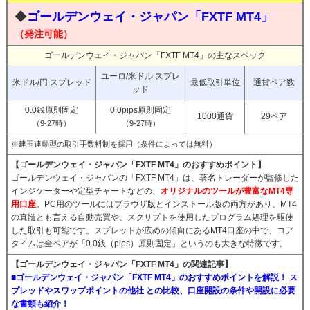
◆
ゴールデンウェイ・ジャパン「FXTF MT4」
（発注可能）
ゴールデンウェイ・ジャパン「FXTF MT4」の主なスペック
ユーロ/米ドル スプレ
米ドル/円 スプレッド
最低取引単位
通貨ペア数
ッド
0.0銭原則固定
0.0pips原則固定
1000通貨
29ペア
（9-27時）
（9-27時）
※建玉連動型の取引手数料制を採用（条件によっては無料）
【ゴールデンウェイ・ジャパン「FXTF MT4」のおすすめポイント】
ゴールデンウェイ・ジャパンの「FXTF MT4」は、著名トレーダーが監修した
インジケーターや定型チャートなどの、
オリジナルのツールが豊富なMT4専
用口座
。PC用のツールにはブラウザ版とインストール版の両方があり、MT4
の真髄とも言える自動売買や、スクリプトを使用したプログラム処理を駆使
した取引も可能です。スプレッドが広めの傾向にあるMT4口座の中で、コア
タイムは全ペアが「0.0銭（pips）原則固定」というのも大きな特徴です。
【ゴールデンウェイ・ジャパン「FXTF MT4」の関連記事】
■ゴールデンウェイ・ジャパン「FXTF MT4」のおすすめポイントを解説！ ス
プレッドやスワップポイントの他社 との比較、口座開設の条件や開設に必要
な書類も紹介！