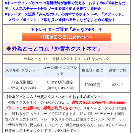
■トレーディングビューの有料機能が無料で使える、おすすめのFX会社を公
開！大人気のチャート分析ツールを賢く使える裏ワザを紹介
■トレイダーズ証券「みんなのFX」のおすすめポイントや、「スプレッド」
「スワップポイント」「取り扱い通貨ペア数」などをまとめて紹介！
▼トレイダーズ証券「みんなのFX」▼
◆
外為どっとコム「外貨ネクストネオ」
外為どっとコム「外貨ネクストネオ」の主なスペック
ユーロ/米ドル スプレ
米ドル/円 スプレッド
最低取引単位
通貨ペア数
ッド
0.2銭原則固定
0.3pips原則固定
1000通貨
42ペア
(例外あり)(9-27時)
(例外あり)(9-27時)
【外為どっとコム「外貨ネクストネオ」のおすすめポイント】
「外貨ネクストネオ」のTradingViewは、
通常のTradingViewではPremium
プランでしか提供のない秒足が利用できる
ので、スキャルピングのような細
かい値動きを狙ったトレードで活躍できます。最大で9つのチャートを同時に
表示できるのも魅力。トレードスキルの向上に役立つコンテンツやマーケッ
ト情報が豊富に提供されているので、初心者はもちろん、あらゆるレベルの
投資家に必ずチェックしてほしいFX口座です。