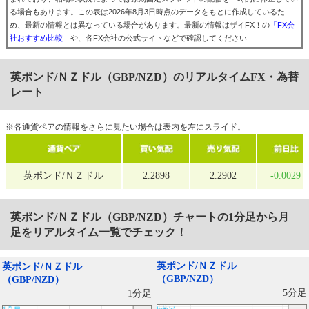
る場合もあります。この表は2026年8月3日時点のデータをもとに作成しているた
め、最新の情報とは異なっている場合があります。最新の情報はザイFX！の
「FX会
社おすすめ比較」
や、各FX会社の公式サイトなどで確認してください
英ポンド/ＮＺドル（GBP/NZD）のリアルタイムFX・為替
レート
※各通貨ペアの情報をさらに見たい場合は表内を左にスライド。
英ポンド/ＮＺドル
2.2898
2.2902
-0.0029
英ポンド/ＮＺドル（GBP/NZD）
チャートの1分足から月
足をリアルタイム一覧でチェック！
英ポンド/ＮＺドル
英ポンド/ＮＺドル
（GBP/NZD）
（GBP/NZD）
5分足
1分足