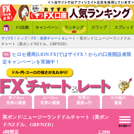
FX比較
キャンペーン
ランキング
スワップ
スプレッド
ザイFX！トップ
>
FX・為替チャート＆レート
> 英ポンド/ニュージーランドドル
チャート（英ポンド/NZドル、GBP/NZD）
ヒロセ通商[LION FX]ではザイFX！からの口座開設者限
定キャンペーンを実施中！
米ドルvs
ユーロvs
世界の
その他の
世界の通貨
世界の通貨
通貨vs円
通貨
英ポンド/ニュージーランドドルチャート（英ポン
ド/NZドル、GBP/NZD）
2.2898
4時間足