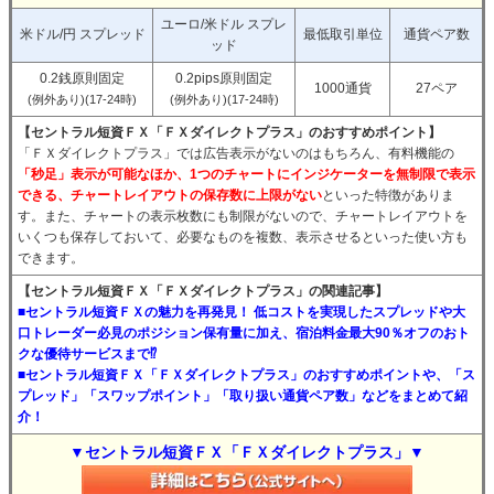
ユーロ/米ドル スプレ
米ドル/円 スプレッド
最低取引単位
通貨ペア数
ッド
0.2銭原則固定
0.2pips原則固定
1000通貨
27ペア
(例外あり)(17-24時)
(例外あり)(17-24時)
【セントラル短資ＦＸ「ＦＸダイレクトプラス」のおすすめポイント】
「ＦＸダイレクトプラス」では広告表示がないのはもちろん、有料機能の
「秒足」表示が可能なほか、1つのチャートにインジケーターを無制限で表示
できる、チャートレイアウトの保存数に上限がない
といった特徴がありま
す。また、チャートの表示枚数にも制限がないので、チャートレイアウトを
いくつも保存しておいて、必要なものを複数、表示させるといった使い方も
できます。
【セントラル短資ＦＸ「ＦＸダイレクトプラス」の関連記事】
■セントラル短資ＦＸの魅力を再発見！ 低コストを実現したスプレッドや大
口トレーダー必見のポジション保有量に加え、宿泊料金最大90％オフのおト
クな優待サービスまで⁉
■セントラル短資ＦＸ「ＦＸダイレクトプラス」のおすすめポイントや、「ス
プレッド」「スワップポイント」「取り扱い通貨ペア数」などをまとめて紹
介！
▼セントラル短資ＦＸ「ＦＸダイレクトプラス」▼