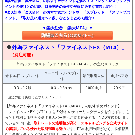
■楽天証券「楽天MT4」のおすすめポイントを解説！スプレッドやスワップポ
イントの他社との比較、口座開設の条件や開設に必要な書類も紹介！
■楽天証券「楽天MT4」のおすすめポイントや、「スプレッド」「スワップポ
イント」「取り扱い通貨ペア数」などをまとめて紹介！
▼楽天証券「楽天MT4」▼
◆
外為ファイネスト「ファイネストFX（MT4）」
（発注可能）
外為ファイネスト「ファイネストFX（MT4）」の主なスペック
ユーロ/米ドル スプレ
米ドル/円 スプレッド
最低取引単位
通貨ペア数
ッド
0.3～1.2銭
0.3～0.8pips
1000通貨
29ペア
※直近の配信実績に基づくスプレッド
【外為ファイネスト「ファイネストFX（MT4）」のおすすめポイント】
「ファイネストFX（MT4）」はFX会社のディーリングデスクを介さずに、も
っとも有利な価格を提供するカバー先へ注文を仲介する、NDD方式を採用し
ているMT4口座。
取引レートの透明性が高く、スキャルピングを公式サイト
で容認している優れた取引環境も魅力
です。EAの利用制限がなく、株価指数
やコモディティなどのCFD銘柄のレートも表示することができます。