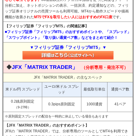
分析に加え、ネットポジションの表示、一括決済、約定通知などの、フィリ
ップ証券オリジナルの売買ツールも利用可能。MT4から動作スピードや描画
機能が改善された
MT5でFXを取引したい人にはおすすめのFX口座
です。
【フィリップ証券「フィリップMT5」の関連記事】
■フィリップ証券「フィリップMT5」のおすすめポイントや、「スプレッド」
「スワップポイント」「取り扱い通貨ペア数」などをまとめて紹介！
▼フィリップ証券「フィリップMT5」▼
◆
JFX「MATRIX TRADER」
（分析専用・発注不可）
JFX「MATRIX TRADER」の主なスペック
ユーロ/米ドル スプレ
米ドル/円 スプレッド
最低取引単位
通貨ペア数
ッド
0.2銭原則固定
0.3pips原則固定
1000通貨
41ペア
（9-27時）
※原則固定スプレッドの配信を一時的に休止している場合もあります
【JFX「MATRIX TRADER」のおすすめポイント】
JFXの「MATRIX TRADER」では、分析専用のツールとしてMT4を利用でき