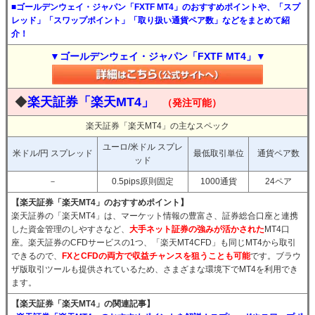
■ゴールデンウェイ・ジャパン「FXTF MT4」のおすすめポイントや、「スプ
レッド」「スワップポイント」「取り扱い通貨ペア数」などをまとめて紹
介！
▼ゴールデンウェイ・ジャパン「FXTF MT4」▼
◆
楽天証券「楽天MT4」
（発注可能）
楽天証券「楽天MT4」の主なスペック
ユーロ/米ドル スプレ
米ドル/円 スプレッド
最低取引単位
通貨ペア数
ッド
－
0.5pips原則固定
1000通貨
24ペア
【楽天証券「楽天MT4」のおすすめポイント】
楽天証券の「楽天MT4」は、マーケット情報の豊富さ、証券総合口座と連携
した資金管理のしやすさなど、
大手ネット証券の強みが活かされた
MT4口
座。楽天証券のCFDサービスの1つ、「楽天MT4CFD」も同じMT4から取引
できるので、
FXとCFDの両方で収益チャンスを狙うことも可能
です。ブラウ
ザ版取引ツールも提供されているため、さまざまな環境下でMT4を利用でき
ます。
【楽天証券「楽天MT4」の関連記事】