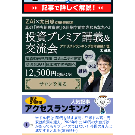
米ドル/円は150円を試す展開に!? 米ドル高・円
安は終焉を迎え、2026年中に140円の大台打診
があってもサプライズではない！ 今回の介入は
成功するとみる(陳満咲杜)