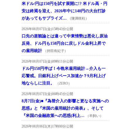
米ドル/円は150円を試す展開に!? 米ドル高・円
安は終焉を迎え、2026年中に140円の大台打診
があってもサプライズ…
（陳満咲杜）
2026年08月07日(金)15時43分公開
口先の楽観論とは違って中東情勢は悪化し原油
反発、ドル円も158円台に戻しドル金利上昇で
の雇用統計
（持田有紀子）
2026年08月07日(金)09時11分公開
ドル円158円半ば！今晩米雇用統計→介入も一
応警戒。日銀利上げペース加速か？9月利上げ
地ならしに注目。
（ZERO）
2026年08月07日(金)06時45分公開
8月7日(金)■『為替介入の影響と更なる実施への
思惑』と『米国の雇用統計の発表』、そして
『米国の金融政策への思惑(利上…
（羊飼い）
2026年08月06日(木)17時00分公開