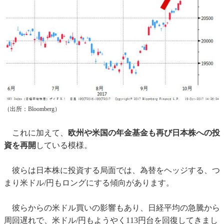
（出所：Bloomberg）
これに加えて、
欧州や米国の年金基金も再び日本株への投
資を再開
している模様。
彼らは日本株に投資する局面では、為替をヘッジする、つ
まり米ドル/円もロングにする傾向があります。
彼らからの米ドル買いの影響もあり、日経平均の急騰から
周回遅れで、米ドル/円もようやく113円台を回復してきまし