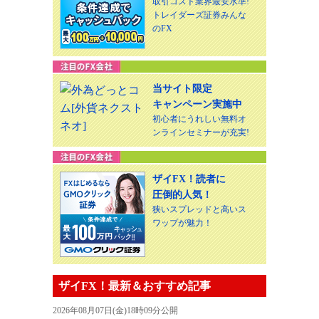
取引コスト業界最安水準!
トレイダーズ証券みんな
のFX
当サイト限定
キャンペーン実施中
初心者にうれしい無料オ
ンラインセミナーが充実!
ザイFX！読者に
圧倒的人気！
狭いスプレッドと高いス
ワップが魅力！
ザイFX！最新＆おすすめ記事
2026年08月07日(金)18時09分公開