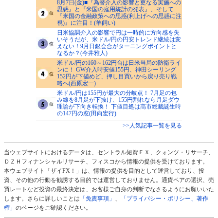
8月7日(金)■『為替介入の影響と更なる実施への
思惑』と『米国の雇用統計の発表』、そして
『米国の金融政策への思惑(利上げへの思惑に注
視)』に注目！(羊飼い)
日米協調介入の影響で円は一時的に方向感を失
いそうだが、米ドル/円の円安トレンド継続は変
えない！9月日銀会合がターニングポイントと
なるか？(今井雅人)
米ドル/円の160～162円台は日米当局の防衛ライ
ンに！ GW介入時安値155円、神田シーリング
152円が下値めど、押し目買いから戻り売り戦
略へ(西原宏一)
米ドル/円は155円が最大の分岐点！ 7月足の包
み線を8月足が下抜け、155円割れなら月足ダウ
理論が下向き転換！ 下値目処は高市総裁誕生時
の147円の窓(田向宏行)
>>人気記事一覧を見る
当ウェブサイトにおけるデータは、セントラル短資ＦＸ、クォンツ・リサーチ、
ＤＺＨフィナンシャルリサーチ、フィスコから情報の提供を受けております。
本ウェブサイト「ザイFX！」は、情報の提供を目的として運営しており、投
資、その他の行動を勧誘する目的では運営しておりません。通貨ペアの選択、売
買レートなど投資の最終決定は、お客様ご自身の判断でなさるようにお願いいた
します。さらに詳しいことは
「免責事項」
、
「プライバシー・ポリシー、著作
権」
のページをご確認ください。