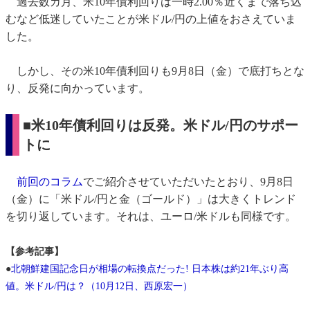
過去数カ月、米10年債利回りは一時2.00％近くまで落ち込
むなど低迷していたことが米ドル/円の上値をおさえていま
した。
しかし、その米10年債利回りも9月8日（金）で底打ちとな
り、反発に向かっています。
■米10年債利回りは反発。米ドル/円のサポー
トに
前回のコラム
でご紹介させていただいたとおり、9月8日
（金）に「米ドル/円と金（ゴールド）」は大きくトレンド
を切り返しています。それは、ユーロ/米ドルも同様です。
【参考記事】
●
北朝鮮建国記念日が相場の転換点だった! 日本株は約21年ぶり高
値。米ドル/円は？（10月12日、西原宏一）