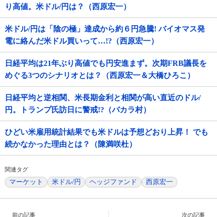
り高値。米ドル/円は？（西原宏一）
米ドル/円は「陰の極」達成から約６円急騰! バイオマス発
電に絡んだ米ドル買いって…!?（西原宏一）
日経平均は21年ぶり高値でも円安進まず。次期FRB議長を
めぐる3つのシナリオとは？（西原宏一＆大橋ひろこ）
日経平均と逆相関、米長期金利と相関が高い直近のドル/
円。トランプ氏訪日に警戒!?（バカラ村）
ひどい米雇用統計結果でも米ドルは予想どおり上昇！ でも
続かなかった理由とは？（陳満咲杜）
関連タグ
マーケット
米ドル/円
ヘッジファンド
西原宏一
前の記事
次の記事