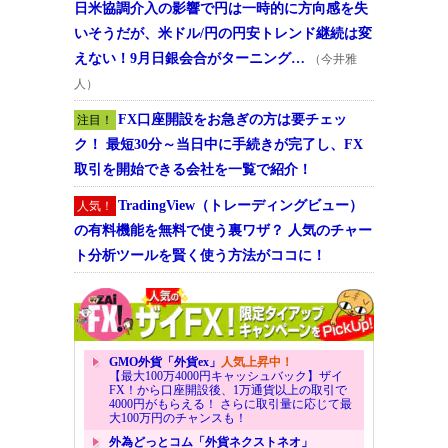
日米協調介入の影響で円は一時的に方向感を失
いそうだが、米ドル/円の円安トレンド継続は変
えない！9月日銀会合がターニング…
（今井雅
人）
FX口座開設をお急ぎの方は要チェッ
注目！
ク！ 最短30分～当日中に手続きが完了し、FX
取引を開始できる会社を一覧で紹介！
TradingView（トレーディングビュー）
人気！
の有料機能を無料で使う裏ワザ？ 人気のチャー
ト分析ツールを賢く使う方法がココに！
GMO外貨「外貨ex」
人気上昇中！
【最大100万4000円キャッシュバック】ザイ
FX！から口座開設後、1万通貨以上の取引で
4000円がもらえる！ さらに取引量に応じて最
大100万円のチャンスも！
外為どっとコム「外貨ネクストネオ」