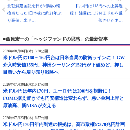
北朝鮮建国記念日が相場の転
ドル/円は118円への上昇過
換点だった!日本株は約21年ぶ
程！ 注目は…!?ＮＺドルを反
り高値。米ド…
落させたネ…
■西原宏一の「ヘッジファンドの思惑」の最新記事
2026年08月06日(木)13:20公開
米ドル/円の160～162円台は日米当局の防衛ラインに！ GW
介入時安値155円、神田シーリング152円が下値めど、押し
目買いから戻り売り戦略へ
2026年07月30日(木)16:17公開
米ドル/円は年内170円、ユーロ/円は200円を視野に！
FOMC据え置きでも円安構造は変わらず、悪い金利上昇と
原油高、新NISAが支える
2026年07月23日(木)16:57公開
米ドル/円170円年内到達の根拠は、高市政権の370兆円計画