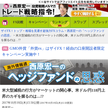
FX比較
キャンペーン
ランキング
スワップ
スプレッド
ザイFX！トップ
>
相場を見通す超強力FXコラム
>
西原宏一の「ヘッジファンド
の思惑」
> 米大型減税の行方がマーケットの関心事。米ドル/円118円上昇のカギ
を握るのは…!?
GMO外貨「外貨ex」はザイFX！経由の口座開設者限定
キャンペーン実施中！
米大型減税の行方がマーケットの関心事。
米ドル/円118円上
昇のカギを握るのは…!?
2017年10月19日(木)15:50公開
[2017年10月19日(木)15:50更新]
西原宏一