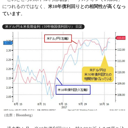
につれるのではなく、
米10年債利回りとの相関性が高くなっ
ています
。
米ドル/円＆米長期金利（10年物国債利回り） 日足
（出所：Bloomberg）