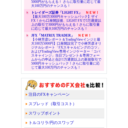
5000円がもらえる！ さらに取引量に応じて最
大100万円のチャンスも！
トレイダーズ証券「LIGHT FX」
ＮＥＷ！
【最大100万3000円キャッシュバック】ザイ
FX！から口座開設後、LIGHT FXで5万通貨以
上の取引で3000円がもらえる！さらに取引量
に応じて最大100万円のチャンスも！
JFX「MATRIX TRADER」
ＮＥＷ！
【小林芳彦レポート＆TradingViewインジと最
大100万5000円】口座開設完了で小林芳彦オリ
ジナルレポート「FXスキャルピングのコツ」
およびTradingView専用インジケーター「コバ
スキャインジ」当日プレゼント＆専用フォー
ムからの申込と合計1万通貨以上の新規取引で
5000円キャッシュバック！さらに取引量に応
じて最大100万円のチャンスも！
注目のFXキャンペーン
スプレッド（取引コスト）
スワップポイント
トルコリラ/円のスワップ