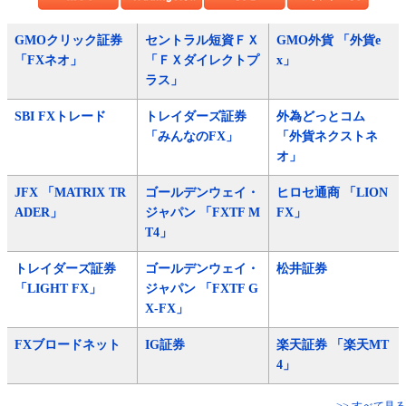
GMOクリック証券
セントラル短資ＦＸ
GMO外貨 「外貨e
「FXネオ」
「ＦＸダイレクトプ
x」
ラス」
SBI FXトレード
トレイダーズ証券
外為どっとコム
「みんなのFX」
「外貨ネクストネ
オ」
JFX 「MATRIX TR
ゴールデンウェイ・
ヒロセ通商 「LION
ADER」
ジャパン 「FXTF M
FX」
T4」
トレイダーズ証券
ゴールデンウェイ・
松井証券
「LIGHT FX」
ジャパン 「FXTF G
X-FX」
FXブロードネット
IG証券
楽天証券 「楽天MT
4」
>> すべて見る