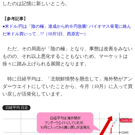
したのは記憶に新しいところ。
【参考記事】
●
米ドル/円は「陰の極」達成から約６円急騰! バイオマス発電に絡ん
だ米ドル買いって…!?（10月5日、西原宏一）
ただ、その局面が「陰の極」となり、事態は改善をみない
ものの、それ以上悪化することもないため、マーケットは
徐々に踏み上げられる展開となります。
特に日経平均は、「北朝鮮情勢を懸念して」海外勢がアン
ダーウエイトにしていたことから、今月（10月）に入って買
い戻しが活発化しています。
日経平均 日足