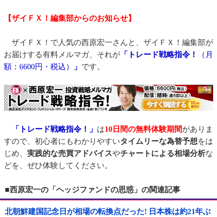
【ザイＦＸ！編集部からのお知らせ】
ザイＦＸ！で人気の西原宏一さんと、ザイＦＸ！編集部が
お届けする有料メルマガ、それが
「トレード戦略指令！
（月
額：6600円・税込）
」
です。
「トレード戦略指令！」
は
10日間の無料体験期間
がありま
すので、初心者にもわかりやすい
タイムリーな為替予想
をは
じめ、
実践的な売買アドバイス
や
チャートによる相場分析
な
どを、ぜひ体験してください。
■西原宏一の「ヘッジファンドの思惑」の関連記事
北朝鮮建国記念日が相場の転換点だった! 日本株は約21年ぶ