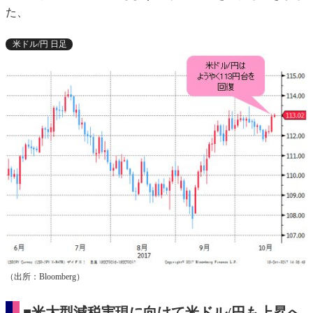
た、
米ドル/円 日足
（出所：Bloomberg）
■米大型減税実現に向けて米ドル/円も上昇へ