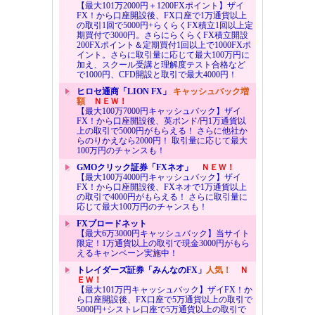
【最大101万2000円＋1200FXポイント】ザイ
FX！から口座開設後、FX口座で1万通貨以上
の取引1回で5000円+らくらくFX積立1回以上定
期買付で3000円。さらにらくらくFX積立開設
200FXポイント＆定期買付1回以上で1000FXポ
イント。さらに取引量に応じて最大100万円に
加え、スクール受講と理解度テスト合格など
で1000円、CFD開設と取引で最大4000円！
ヒロセ通商「LION FX」
キャッシュバック増
額
ＮＥＷ！
【最大100万7000円キャッシュバック】ザイ
FX！から口座開設後、英ポンド/円1万通貨以
上の取引で5000円がもらえる！ さらに他社か
らのりかえなら2000円！ 取引量に応じて最大
100万円のチャンスも！
GMOクリック証券「FXネオ」
ＮＥＷ！
【最大100万4000円キャッシュバック】ザイ
FX！から口座開設後、FXネオで1万通貨以上
の取引で4000円がもらえる！ さらに取引量に
応じて最大100万円のチャンスも！
FXブロードネット
【最大6万3000円キャッシュバック】当サイト
限定！1万通貨以上の取引で現金3000円がもら
えるキャンペーン実施中！
トレイダーズ証券「みんなのFX」
人気！
Ｎ
ＥＷ！
【最大101万円キャッシュバック】ザイFX！か
ら口座開設後、FX口座で5万通貨以上の取引で
5000円+シストレ口座で5万通貨以上の取引で