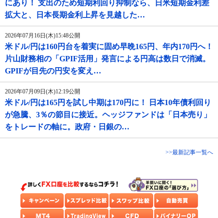
にあり！ 支出のため短期利回り抑制なら、日米短期金利差
拡大と、日本長期金利上昇を見越した…
2026年07月16日(木)15:48公開
米ドル/円は160円台を着実に固め早晩165円、年内170円へ！
片山財務相の「GPIF活用」発言による円高は数日で消滅。
GPIFが目先の円安を変え…
2026年07月09日(木)12:19公開
米ドル/円は165円を試し中期は170円に！ 日本10年債利回り
が急騰、3％の節目に接近。ヘッジファンドは「日本売り」
をトレードの軸に。政府・日銀の…
>>最新記事一覧へ