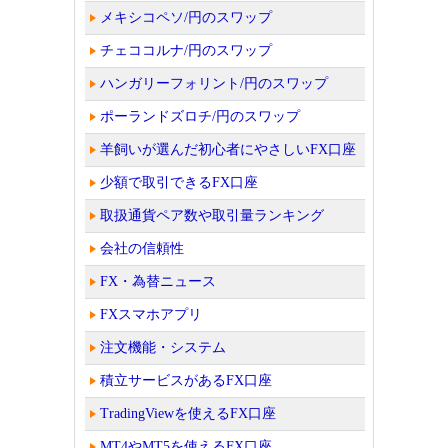
メキシコペソ/円のスワップ
チェココルナ/円のスワップ
ハンガリーフォリント/円のスワップ
ポーランドズロチ/円のスワップ
羊飼いが選んだ初心者にやさしいFX口座
少額で取引できるFX口座
取扱通貨ペア数や取引量ランキング
会社の信頼性
FX・為替ニュース
FXスマホアプリ
注文機能・システム
積立サービスがあるFX口座
TradingViewを使えるFX口座
MT4やMT5を使えるFX口座