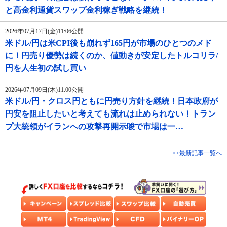
と高金利通貨スワップ金利稼ぎ戦略を継続！
2026年07月17日(金)11:06公開
米ドル/円は米CPI後も崩れず165円が市場のひとつのメド
に！円売り優勢は続くのか、値動きが安定したトルコリラ/
円を人生初の試し買い
2026年07月09日(木)11:00公開
米ドル/円・クロス円ともに円売り方針を継続！日本政府が
円安を阻止したいと考えても流れは止められない！トラン
プ大統領がイランへの攻撃再開示唆で市場は一…
>>最新記事一覧へ