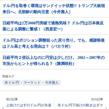
ドル/円を取巻く環境はサンドイッチ状態!? トランプ大統領
来日へ。北朝鮮の動向注意（今井雅人）
日経平均は2万3000円突破で過熱気味？ ドル/円は日本株反
落による調整に警戒！（西原宏一）
ドル/円はポジション調整狙った戻り売り。でも、感謝祭後
はドル高と考える理由は？（バカラ村）
日経平均２倍以上なのに円安は少しだけ。 2002～2007年の
市況からヒントが得られる？（陳満咲杜）
関連タグ
米ドル/円
マーケット
今井雅人
前の記事
次の記事
上抜けたはずのドル/円が失速
米ドル/円下抜けの動きはダマ