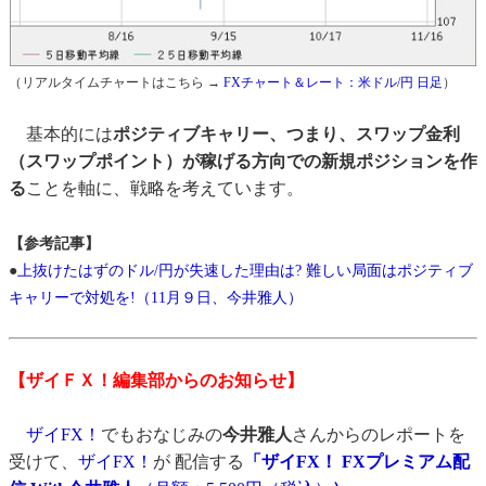
（リアルタイムチャートはこちら →
FXチャート＆レート：米ドル/円 日足
）
基本的には
ポジティブキャリー、つまり、スワップ金利
（スワップポイント）が稼げる方向での新規ポジションを作
る
ことを軸に、戦略を考えています。
【参考記事】
●
上抜けたはずのドル/円が失速した理由は? 難しい局面はポジティブ
キャリーで対処を!（11月９日、今井雅人）
【ザイＦＸ！編集部からのお知らせ】
ザイFX！
でもおなじみの
今井雅人
さんからのレポートを
受けて、
ザイFX！
が 配信する
「ザイFX！ FXプレミアム配