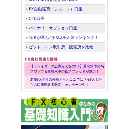
FX自動売買（シストレ）口座
CFD口座
バイナリーオプション口座
読者が選んだFX口座人気ランキング！
ビットコイン取引所・販売所を比較
【トレイダーズ証券みんなのFX】最高水準の高
スワップ＆最狭水準の低スプレッドが魅力！
老舗FX会社の外為どっとコムではザイFX！か
らの口座開設者限定キャンペーン中！