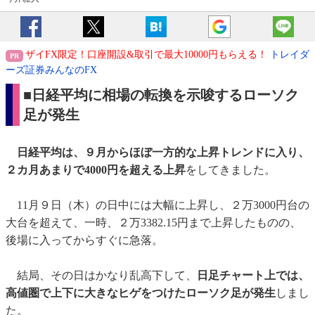
ザイFX限定！口座開設&取引で最大10000円もらえる！
トレイダ
ーズ証券みんなのFX
■日経平均に相場の転換を示唆するローソク
足が発生
日経平均は、９月からほぼ一方的な上昇トレンドに入り、
２カ月あまりで4000円を超える上昇
をしてきました。
11月９日（木）の日中には大幅に上昇し、２万3000円台の
大台を超えて、一時、２万3382.15円まで上昇したものの、
後場に入ってからすぐに急落。
結局、その日はかなり乱高下して、
日足チャート上では、
高値圏で上下に大きなヒゲをつけたローソク足が発生
しまし
た。