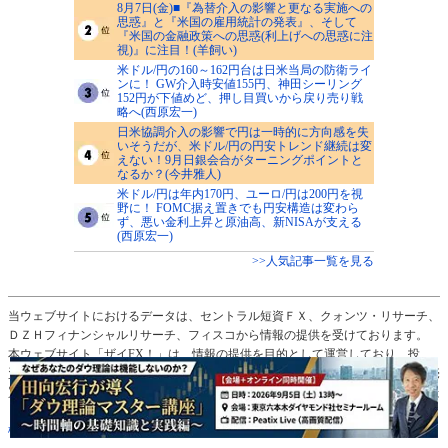
8月7日(金)■『為替介入の影響と更なる実施への
思惑』と『米国の雇用統計の発表』、そして
『米国の金融政策への思惑(利上げへの思惑に注
視)』に注目！(羊飼い)
米ドル/円の160～162円台は日米当局の防衛ライ
ンに！ GW介入時安値155円、神田シーリング
152円が下値めど、押し目買いから戻り売り戦
略へ(西原宏一)
日米協調介入の影響で円は一時的に方向感を失
いそうだが、米ドル/円の円安トレンド継続は変
えない！9月日銀会合がターニングポイントと
なるか？(今井雅人)
米ドル/円は年内170円、ユーロ/円は200円を視
野に！ FOMC据え置きでも円安構造は変わら
ず、悪い金利上昇と原油高、新NISAが支える
(西原宏一)
>>人気記事一覧を見る
当ウェブサイトにおけるデータは、セントラル短資ＦＸ、クォンツ・リサーチ、
ＤＺＨフィナンシャルリサーチ、フィスコから情報の提供を受けております。
本ウェブサイト「ザイFX！」は、情報の提供を目的として運営しており、投
資、その他の行動を勧誘する目的では運営しておりません。通貨ペアの選択、売
買レートなど投資の最終決定は、お客様ご自身の判断でなさるようにお願いいた
します。さらに詳しいことは
「免責事項」
、
「プライバシー・ポリシー、著作
権」
のページをご確認ください。