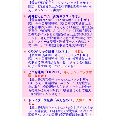
【最大6万3000円キャッシュバック】当サイト
限定！1万通貨以上の取引で現金3000円がもら
えるキャンペーン実施中！
外為どっとコム「外貨ネクストネオ」
【最大101万2000円＋1200FXポイント】ザイ
FX！から口座開設後、FX口座で1万通貨以上
の取引1回で5000円+らくらくFX積立1回以上定
期買付で3000円。さらにらくらくFX積立開設
200FXポイント＆定期買付1回以上で1000FXポ
イント。さらに取引量に応じて最大100万円に
加え、スクール受講と理解度テスト合格など
で1000円、CFD開設と取引で最大4000円！
GMOクリック証券「FXネオ」
ＮＥＷ！
【最大100万4000円キャッシュバック】ザイ
FX！から口座開設後、FXネオで1万通貨以上
の取引で4000円がもらえる！ さらに取引量に
応じて最大100万円のチャンスも！
ヒロセ通商「LION FX」
キャッシュバック増
額
ＮＥＷ！
【最大100万7000円キャッシュバック】ザイ
FX！から口座開設後、英ポンド/円1万通貨以
上の取引で5000円がもらえる！ さらに他社か
らのりかえなら2000円！ 取引量に応じて最大
100万円のチャンスも！
トレイダーズ証券「みんなのFX」
人気！
Ｎ
ＥＷ！
【最大101万円キャッシュバック】ザイFX！か
ら口座開設後、FX口座で5万通貨以上の取引で
5000円+シストレ口座で5万通貨以上の取引で