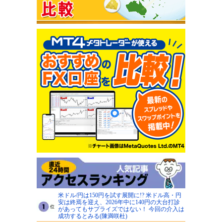
米ドル/円は150円を試す展開に!? 米ドル高・円
安は終焉を迎え、2026年中に140円の大台打診
があってもサプライズではない！ 今回の介入は
成功するとみる(陳満咲杜)