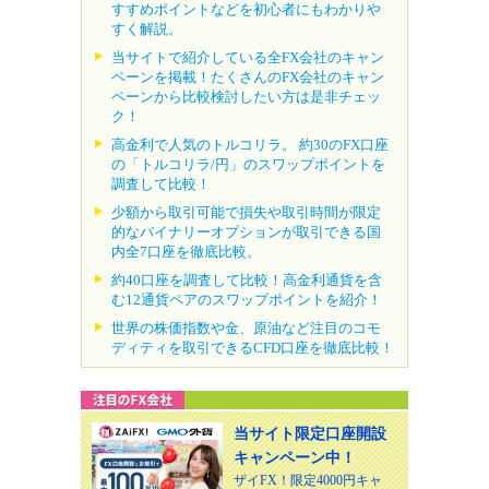
すすめポイントなどを初心者にもわかりや
すく解説。
当サイトで紹介している全FX会社のキャン
ペーンを掲載！たくさんのFX会社のキャン
ペーンから比較検討したい方は是非チェッ
ク！
高金利で人気のトルコリラ。 約30のFX口座
の「トルコリラ/円」のスワップポイントを
調査して比較！
少額から取引可能で損失や取引時間が限定
的なバイナリーオプションが取引できる国
内全7口座を徹底比較。
約40口座を調査して比較！高金利通貨を含
む12通貨ペアのスワップポイントを紹介！
世界の株価指数や金、原油など注目のコモ
ディティを取引できるCFD口座を徹底比較！
当サイト限定口座開設
キャンペーン中！
ザイFX！限定4000円キャ