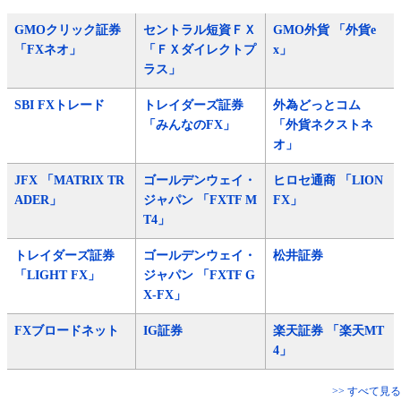
GMOクリック証券
セントラル短資ＦＸ
GMO外貨 「外貨e
「FXネオ」
「ＦＸダイレクトプ
x」
ラス」
SBI FXトレード
トレイダーズ証券
外為どっとコム
「みんなのFX」
「外貨ネクストネ
オ」
JFX 「MATRIX TR
ゴールデンウェイ・
ヒロセ通商 「LION
ADER」
ジャパン 「FXTF M
FX」
T4」
トレイダーズ証券
ゴールデンウェイ・
松井証券
「LIGHT FX」
ジャパン 「FXTF G
X-FX」
FXブロードネット
IG証券
楽天証券 「楽天MT
4」
>> すべて見る