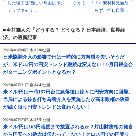
した理由は?難しい局面はポジ
シかも…！ドル安材料見当た
ティブキャリ…
らず。押し目買…
■今井雅人の「どうする？ どうなる？ 日本経済、世界経
済」の最新記事
2026年08月06日(木)17:00公開
日米協調介入の影響で円は一時的に方向感を失いそうだ
が、米ドル/円の円安トレンド継続は変えない！9月日銀会合
がターニングポイントとなるか？
2026年07月31日(金)14:42公開
米ドル/円は一時157円台に急落後は徐々に円安方向に回帰。
当局による抜き打ち為替介入を実施したが高市政権の政策
が続く限り円安トレンドは変わらない！
2026年07月23日(木)15:51公開
米ドル/円は165円程度まで放置されるか？片山財務相の発言
から円安への懸念は伝わってこない！クロス円での円売り