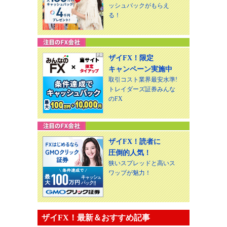
ッシュバックがもらえ
る！
ザイFX！限定
キャンペーン実施中
取引コスト業界最安水準!
トレイダーズ証券みんな
のFX
ザイFX！読者に
圧倒的人気！
狭いスプレッドと高いス
ワップが魅力！
ザイFX！最新＆おすすめ記事