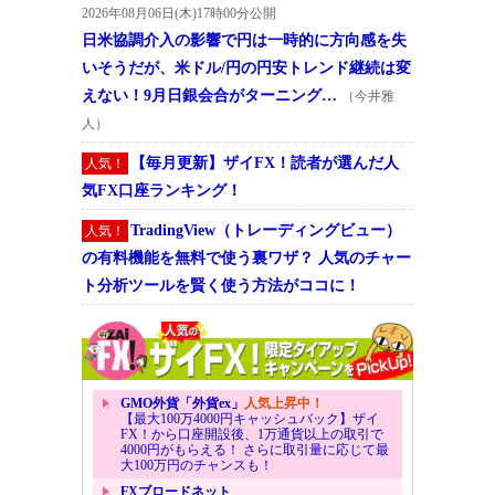
2026年08月06日(木)17時00分公開
日米協調介入の影響で円は一時的に方向感を失
いそうだが、米ドル/円の円安トレンド継続は変
えない！9月日銀会合がターニング…
（今井雅
人）
【毎月更新】ザイFX！読者が選んだ人
人気！
気FX口座ランキング！
TradingView（トレーディングビュー）
人気！
の有料機能を無料で使う裏ワザ？ 人気のチャー
ト分析ツールを賢く使う方法がココに！
GMO外貨「外貨ex」
人気上昇中！
【最大100万4000円キャッシュバック】ザイ
FX！から口座開設後、1万通貨以上の取引で
4000円がもらえる！ さらに取引量に応じて最
大100万円のチャンスも！
FXブロードネット