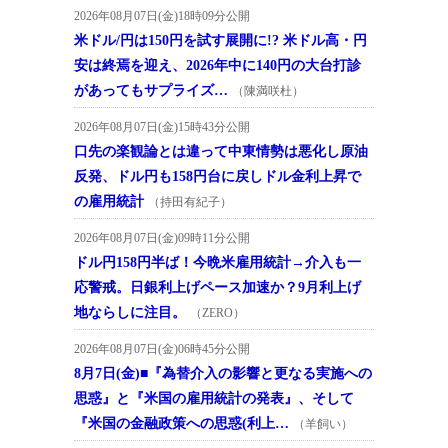
2026年08月07日(金)18時09分公開
米ドル/円は150円を試す展開に!? 米ドル高・円
安は終焉を迎え、2026年中に140円の大台打診
があってもサプライズ…
（陳満咲杜）
2026年08月07日(金)15時43分公開
口先の楽観論とは違って中東情勢は悪化し原油
反発、ドル円も158円台に戻しドル金利上昇で
の雇用統計
（持田有紀子）
2026年08月07日(金)09時11分公開
ドル円158円半ば！今晩米雇用統計→介入も一
応警戒。日銀利上げペース加速か？9月利上げ
地ならしに注目。
（ZERO）
2026年08月07日(金)06時45分公開
8月7日(金)■『為替介入の影響と更なる実施への
思惑』と『米国の雇用統計の発表』、そして
『米国の金融政策への思惑(利上…
（羊飼い）