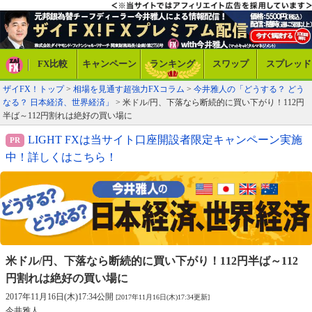
FX比較
キャンペーン
ランキング
スワップ
スプレッド
ザイFX！トップ
>
相場を見通す超強力FXコラム
>
今井雅人の「どうする？ どう
なる？ 日本経済、世界経済」
> 米ドル/円、下落なら断続的に買い下がり！112円
半ば～112円割れは絶好の買い場に
LIGHT FXは当サイト口座開設者限定キャンペーン実施
中！詳しくはこちら！
米ドル/円、下落なら断続的に買い下がり！
112円半ば～112
円割れは絶好の買い場に
2017年11月16日(木)17:34公開
[2017年11月16日(木)17:34更新]
今井雅人