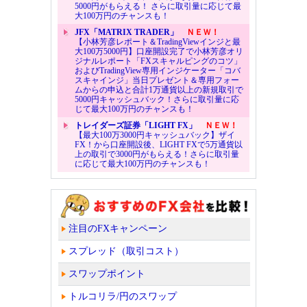
5000円がもらえる！ さらに取引量に応じて最
大100万円のチャンスも！
JFX「MATRIX TRADER」
ＮＥＷ！
【小林芳彦レポート＆TradingViewインジと最
大100万5000円】口座開設完了で小林芳彦オリ
ジナルレポート「FXスキャルピングのコツ」
およびTradingView専用インジケーター「コバ
スキャインジ」当日プレゼント＆専用フォー
ムからの申込と合計1万通貨以上の新規取引で
5000円キャッシュバック！さらに取引量に応
じて最大100万円のチャンスも！
トレイダーズ証券「LIGHT FX」
ＮＥＷ！
【最大100万3000円キャッシュバック】ザイ
FX！から口座開設後、LIGHT FXで5万通貨以
上の取引で3000円がもらえる！さらに取引量
に応じて最大100万円のチャンスも！
注目のFXキャンペーン
スプレッド（取引コスト）
スワップポイント
トルコリラ/円のスワップ