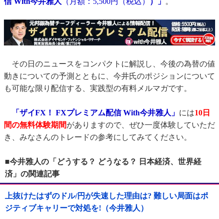
信 With今井雅人
（月額：5,500円（税込）
）」
。
その日のニュースをコンパクトに解説し、今後の為替の値
動きについての予測とともに、今井氏のポジションについて
も可能な限り配信する、実践型の有料メルマガです。
「ザイFX！ FXプレミアム配信 With今井雅人」
には
10日
間の無料体験期間
がありますので、ぜひ一度体験していただ
き、みなさんのトレードの参考にしてみてください。
■今井雅人の「どうする？ どうなる？ 日本経済、世界経
済」の関連記事
上抜けたはずのドル/円が失速した理由は? 難しい局面はポ
ジティブキャリーで対処を!（今井雅人）