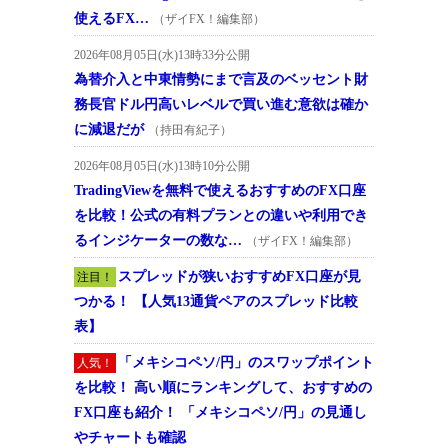
使えるFX…
（ザイFX！編集部）
2026年08月05日(水)13時33分公開
為替介入と中東情勢にまで言及のベッセント財
務長官ドル円高いレベルで買い進む意欲は確か
に減退だが
（持田有紀子）
2026年08月05日(水)13時10分公開
TradingViewを無料で使えるおすすめのFX口座
を比較！公式の有料プランとの違いや利用でき
るインジケーターの数な…
（ザイFX！編集部）
スプレッドが狭いおすすめFX口座が見
注目！
つかる！ 【人気13通貨ペアのスプレッド比較
表】
「メキシコペソ/円」のスワップポイント
人気！
を比較！ 高い順にランキングして、おすすめの
FX口座も紹介！ 「メキシコペソ/円」の見通し
やチャートも確認