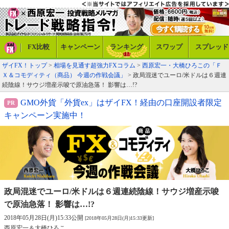
FX比較
キャンペーン
ランキング
スワップ
スプレッド
ザイFX！トップ
>
相場を見通す超強力FXコラム
>
西原宏一・大橋ひろこの「Ｆ
Ｘ＆コモディティ（商品） 今週の作戦会議」
> 政局混迷でユーロ/米ドルは６週連
続陰線！サウジ増産示唆で原油急落！ 影響は…!?
GMO外貨「外貨ex」はザイFX！経由の口座開設者限定
キャンペーン実施中！
政局混迷でユーロ/米ドルは６週連続陰線！
サウジ増産示唆
で原油急落！ 影響は…!?
2018年05月28日(月)15:33公開
[2018年05月28日(月)15:33更新]
西原宏一＆大橋ひろこ