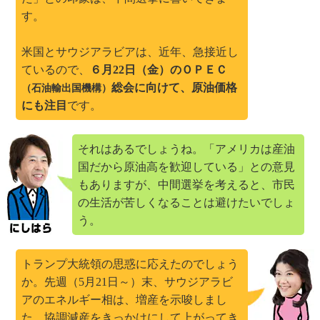
す。
米国とサウジアラビアは、近年、急接近し
ているので、
６月22日（金）のＯＰＥＣ
総会に向けて、原油価格
（石油輸出国機構）
にも注目
です。
それはあるでしょうね。「アメリカは産油
国だから原油高を歓迎している」との意見
もありますが、中間選挙を考えると、市民
の生活が苦しくなることは避けたいでしょ
う。
トランプ大統領の思惑に応えたのでしょう
か。先週（5月21日～）末、サウジアラビ
アのエネルギー相は、増産を示唆しまし
た。協調減産をきっかけにして上がってき