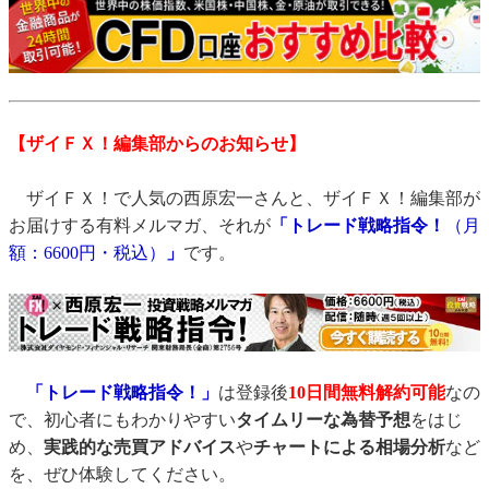
【ザイＦＸ！編集部からのお知らせ】
ザイＦＸ！で人気の西原宏一さんと、ザイＦＸ！編集部が
お届けする有料メルマガ、それが
「トレード戦略指令！
（月
額：6600円・税込）
」
です。
「トレード戦略指令！」
は登録後
10日間
無料解約可能
なの
で、初心者にもわかりやすい
タイムリーな為替予想
をはじ
め、
実践的な売買アドバイス
や
チャートによる相場分析
など
を、ぜひ体験してください。