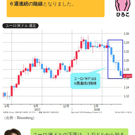
６週連続の陰線
となりました。
ユーロ/米ドル 週足
（出所：Bloomberg）
ユーロ/米ドルの下落は、1.25ドルから始ま