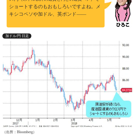
ショートするのもおもしろいですよね。メ
キシコペソや加ドル、英ポンド――
加ドル/円 日足
（出所：Bloomberg）