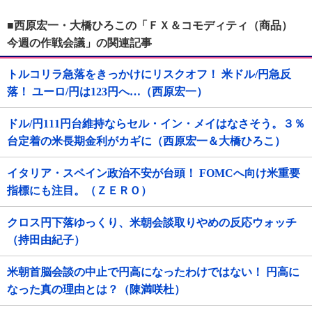
■西原宏一・大橋ひろこの「ＦＸ＆コモディティ（商品）
今週の作戦会議」の関連記事
トルコリラ急落をきっかけにリスクオフ！ 米ドル/円急反
落！ ユーロ/円は123円へ…（西原宏一）
ドル/円111円台維持ならセル・イン・メイはなさそう。３％
台定着の米長期金利がカギに（西原宏一＆大橋ひろこ）
イタリア・スペイン政治不安が台頭！ FOMCへ向け米重要
指標にも注目。（ＺＥＲＯ）
クロス円下落ゆっくり、米朝会談取りやめの反応ウォッチ
（持田由紀子）
米朝首脳会談の中止で円高になったわけではない！ 円高に
なった真の理由とは？（陳満咲杜）