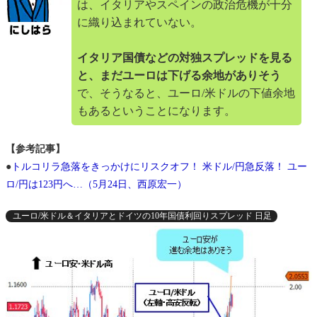
は、イタリアやスペインの政治危機が十分
に織り込まれていない。
イタリア国債などの対独スプレッドを見る
と、まだユーロは下げる余地がありそう
で、そうなると、ユーロ/米ドルの下値余地
もあるということになります。
【参考記事】
●
トルコリラ急落をきっかけにリスクオフ！ 米ドル/円急反落！ ユー
ロ/円は123円へ…（5月24日、西原宏一）
ユーロ/米ドル＆イタリアとドイツの10年国債利回りスプレッド 日足