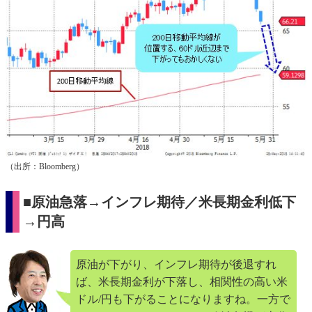
（出所：Bloomberg）
■原油急落→インフレ期待／米長期金利低下
→円高
原油が下がり、インフレ期待が後退すれ
ば、米長期金利が下落し、相関性の高い米
ドル/円も下がることになりますね。一方で