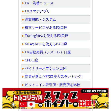
FX・為替ニュース
FXスマホアプリ
注文機能・システム
積立サービスがあるFX口座
TradingViewを使えるFX口座
MT4やMT5を使えるFX口座
FX自動売買（シストレ）口座
CFD口座
バイナリーオプション口座
読者が選んだFX口座人気ランキング！
ビットコイン取引所・販売所を比較
老舗FX会社の外為どっとコムではザイFX！か
らの口座開設者限定キャンペーン中！