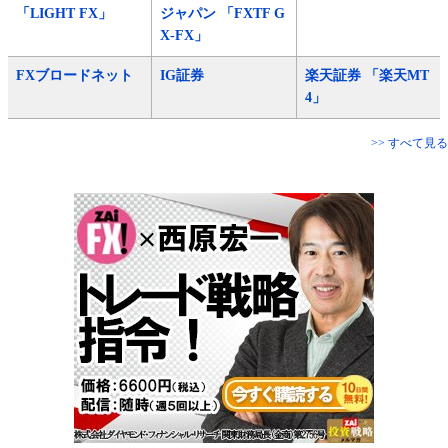
「LIGHT FX」
ジャパン 「FXTF G
X-FX」
FXブロードネット
IG証券
楽天証券 「楽天MT
4」
>> すべて見る