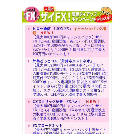
ヒロセ通商「LION FX」
キャッシュバック増
額
ＮＥＷ！
【最大100万7000円キャッシュバック】ザイ
FX！から口座開設後、英ポンド/円1万通貨以
上の取引で5000円がもらえる！ さらに他社か
らのりかえなら2000円！ 取引量に応じて最大
100万円のチャンスも！
外為どっとコム「外貨ネクストネオ」
【最大101万2000円＋1200FXポイント】ザイ
FX！から口座開設後、FX口座で1万通貨以上
の取引1回で5000円+らくらくFX積立1回以上定
期買付で3000円。さらにらくらくFX積立開設
200FXポイント＆定期買付1回以上で1000FXポ
イント。さらに取引量に応じて最大100万円に
加え、スクール受講と理解度テスト合格など
で1000円、CFD開設と取引で最大4000円！
GMOクリック証券「FXネオ」
ＮＥＷ！
【最大100万4000円キャッシュバック】ザイ
FX！から口座開設後、FXネオで1万通貨以上
の取引で4000円がもらえる！ さらに取引量に
応じて最大100万円のチャンスも！
FXブロードネット
【最大6万3000円キャッシュバック】当サイト