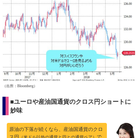
（出所：Bloomberg）
■ユーロや産油国通貨のクロス円ショートに
妙味
原油の下落が続くなら、産油国通貨のクロ
ス円
で
（米ドル以外の通貨と円との通貨ペア）