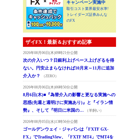
キャンペーン実施中
取引コスト業界最安水準!
トレイダーズ証券みんな
のFX
ザイFX！最新＆おすすめ記事
2026年08月06日(木)09時21分公開
次の介入いつ？日銀利上げペース上げざるを得
ない。円安止まらなければ10月末～11月に追加
介入か？
（ZERO）
2026年08月06日(木)06時50分公開
8月6日(木)■『為替介入の影響と更なる実施への
思惑(先週と週明けに実施あり)』と『イラン情
勢』、そして『明日に米国の…
（羊飼い）
2026年08月05日(水)13時56分公開
ゴールデンウェイ・ジャパンは「FXTF GX-
FX」でTradingView、「FXTF MT4」でMT4を