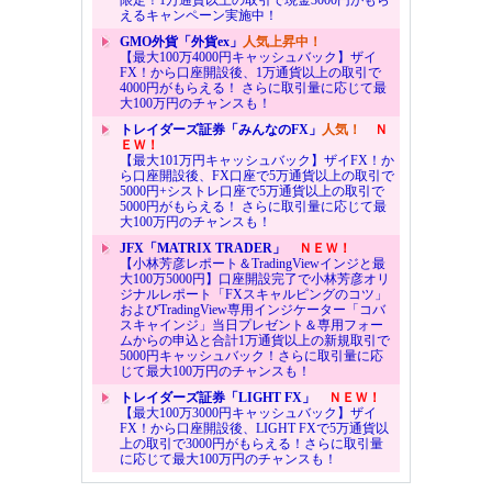
限定！1万通貨以上の取引で現金3000円がもら
えるキャンペーン実施中！
GMO外貨「外貨ex」
人気上昇中！
【最大100万4000円キャッシュバック】ザイ
FX！から口座開設後、1万通貨以上の取引で
4000円がもらえる！ さらに取引量に応じて最
大100万円のチャンスも！
トレイダーズ証券「みんなのFX」
人気！
Ｎ
ＥＷ！
【最大101万円キャッシュバック】ザイFX！か
ら口座開設後、FX口座で5万通貨以上の取引で
5000円+シストレ口座で5万通貨以上の取引で
5000円がもらえる！ さらに取引量に応じて最
大100万円のチャンスも！
JFX「MATRIX TRADER」
ＮＥＷ！
【小林芳彦レポート＆TradingViewインジと最
大100万5000円】口座開設完了で小林芳彦オリ
ジナルレポート「FXスキャルピングのコツ」
およびTradingView専用インジケーター「コバ
スキャインジ」当日プレゼント＆専用フォー
ムからの申込と合計1万通貨以上の新規取引で
5000円キャッシュバック！さらに取引量に応
じて最大100万円のチャンスも！
トレイダーズ証券「LIGHT FX」
ＮＥＷ！
【最大100万3000円キャッシュバック】ザイ
FX！から口座開設後、LIGHT FXで5万通貨以
上の取引で3000円がもらえる！さらに取引量
に応じて最大100万円のチャンスも！