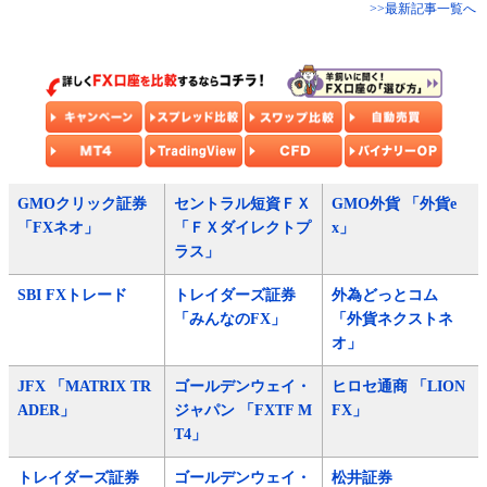
>>最新記事一覧へ
GMOクリック証券
セントラル短資ＦＸ
GMO外貨 「外貨e
「FXネオ」
「ＦＸダイレクトプ
x」
ラス」
SBI FXトレード
トレイダーズ証券
外為どっとコム
「みんなのFX」
「外貨ネクストネ
オ」
JFX 「MATRIX TR
ゴールデンウェイ・
ヒロセ通商 「LION
ADER」
ジャパン 「FXTF M
FX」
T4」
トレイダーズ証券
ゴールデンウェイ・
松井証券