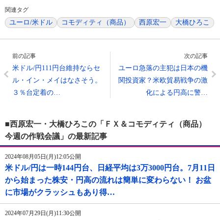
関連タグ
ユーロ/米ドル
コモディティ（商品）
西原宏一
大橋ひろこ
前の記事
次の記事
米ドル/円111円台維持ならセ
ユーロ急落の主犯は日本の機
ル・イン・メイはなさそう。
関投資家？米欧貿易戦争の激
３％台定着の…
化による円高に警…
■西原宏一・大橋ひろこの「ＦＸ＆コモディティ（商品）
今週の作戦会議」の最新記事
2024年08月05日(月)12:05公開
米ドル/円は一時144円台、日経平均は3万3000円台。7月11日
から始まった株安・円高の流れは簡単に変わらない！ お盆
に市場がクラッシュもあり得…
2024年07月29日(月)11:30公開