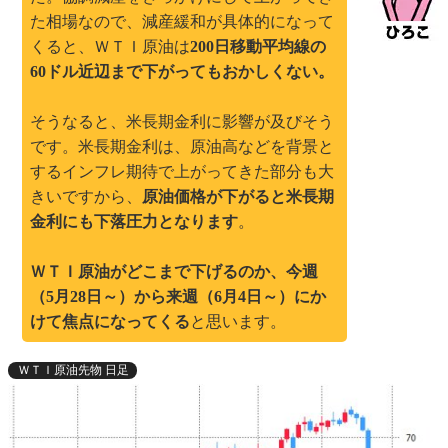
た相場なので、減産緩和が具体的になって
くると、ＷＴＩ原油は
200日移動平均線の
60ドル近辺まで下がってもおかしくない。
そうなると、米長期金利に影響が及びそう
です。米長期金利は、原油高などを背景と
するインフレ期待で上がってきた部分も大
きいですから、
原油価格が下がると米長期
金利にも下落圧力となります
。
ＷＴＩ原油がどこまで下げるのか、今週
（5月28日～）から来週（6月4日～）にか
けて焦点になってくる
と思います。
ＷＴＩ原油先物 日足