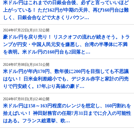
米ドル/円はこれまでの日銀会合後、必ずと言っていいほど
上がっている！ ただ162円が中期の天井、再び160円台は難
しく、日銀会合などで大きくリバウン…
2024年07月22日(月)11:32公開
豪ドル/円を戻り売り！ リスクオフの流れが続きそう。トラ
ンプが円安・中国人民元安を嫌悪し、台湾の半導体に不満
を表明。米ドル/円の160円台も2回落と…
2024年07月08日(月)14:51公開
米ドル/円が年内170円、数年後に200円を目指しても不思議
はない！ 日米金利差縮小でも、デジタル赤字と家計の円売
りで円安続く。17年ぶり高値の豪ド…
2024年07月01日(月)12:46公開
米ドル/円は158～163円程度のレンジを想定し、160円割れを
拾えばいい！ 神田財務官の任期7月31日までに介入の可能性
はある。フランス総選挙、欧…