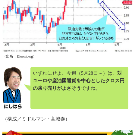
（出所：Bloomberg）
いずれにせよ、今週（5月28日～）は。
対
ユーロや産油国通貨を中心としたクロス円
の戻り売りがよさそう
ですね。
（構成／ミドルマン・高城泰）