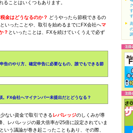
れることはいくつもあります。
る税金はどうなるのか？
どうやったら節税できるの
といったことや、取引を始めるまでにFX会社へ
マ
か？
といったことは、FXを続けていくうえで必ず
】
定申告のやり方、確定申告に必要なもの、誰でもできる節
須。FX会社へマイナンバー未提出だとどうなる？
少ない資金で取引できる
レバレッジ
のしくみが導
以降、レバレッジの最大倍率が25倍に設定されていま
るという議論が巻き起こったこともあり、その際、