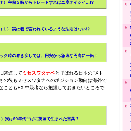
！ 午前３時からトレードすればニ度オイシイ…!?
１） 実は巷で言われているような法則はない!?
】
ョック時の巻き戻しでは、円安から急速な円高に一転！
に関連して
ミセスワタナベ
と呼ばれる日本のFXト
その後もミセスワタナベのポジション動向は海外で
なこともFX 中級者なら把握しておきたいところで
1）実は90年代半ばに英国で生まれた言葉？