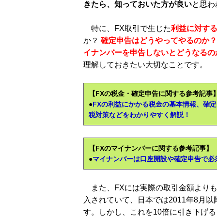
きたら、知っておいた方が良い
と思わ
特に、FX取引で生じた
利益に対す
か？
確定申告はどうやってやるのか？
イナンバーを申告しないとどうなるの
理解しておきたい大切なことです。
【FXの税金・確定申告に関する参考記事
●
FXの利益にかかる税金の基本情報、確
税対策などをわかりやすく解説！
【FXのマイナンバーに関する参考記事】
●
マイナンバーは口座開設や確定申告で必
また、FXには実際の取引金額よりも
入されていて、日本では2011年8月
す。しかし、これを10倍に引き下げ