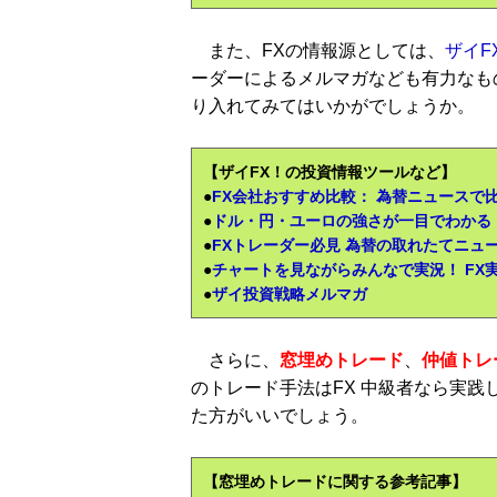
また、FXの情報源としては、
ザイF
ーダーによるメルマガなども有力なも
り入れてみてはいかがでしょうか。
【ザイFX！の投資情報ツールなど】
●
FX会社おすすめ比較： 為替ニュースで
●
ドル・円・ユーロの強さが一目でわかる
●
FXトレーダー必見 為替の取れたてニュ
●
チャートを見ながらみんなで実況！ FX
●
ザイ投資戦略メルマガ
さらに、
窓埋めトレード
、
仲値トレ
のトレード手法はFX 中級者なら実
た方がいいでしょう。
【窓埋めトレードに関する参考記事】