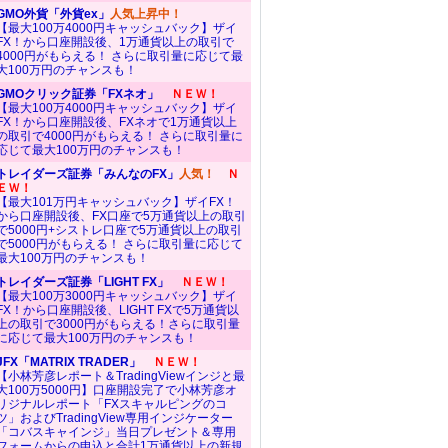
GMO外貨「外貨ex」
人気上昇中！
【最大100万4000円キャッシュバック】ザイ
FX！から口座開設後、1万通貨以上の取引で
4000円がもらえる！ さらに取引量に応じて最
大100万円のチャンスも！
GMOクリック証券「FXネオ」
ＮＥＷ！
【最大100万4000円キャッシュバック】ザイ
FX！から口座開設後、FXネオで1万通貨以上
の取引で4000円がもらえる！ さらに取引量に
応じて最大100万円のチャンスも！
トレイダーズ証券「みんなのFX」
人気！
Ｎ
ＥＷ！
【最大101万円キャッシュバック】ザイFX！
から口座開設後、FX口座で5万通貨以上の取引
で5000円+シストレ口座で5万通貨以上の取引
で5000円がもらえる！ さらに取引量に応じて
最大100万円のチャンスも！
トレイダーズ証券「LIGHT FX」
ＮＥＷ！
【最大100万3000円キャッシュバック】ザイ
FX！から口座開設後、LIGHT FXで5万通貨以
上の取引で3000円がもらえる！さらに取引量
に応じて最大100万円のチャンスも！
JFX「MATRIX TRADER」
ＮＥＷ！
【小林芳彦レポート＆TradingViewインジと最
大100万5000円】口座開設完了で小林芳彦オ
リジナルレポート「FXスキャルピングのコ
ツ」およびTradingView専用インジケーター
「コバスキャインジ」当日プレゼント＆専用
フォームからの申込と合計1万通貨以上の新規