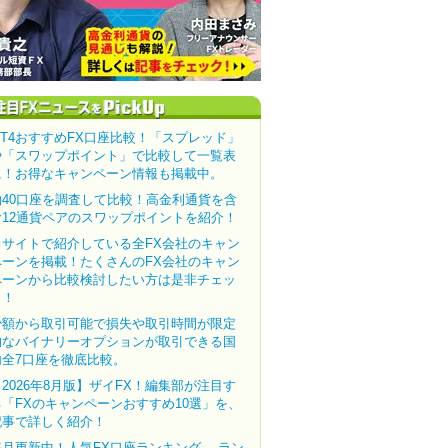
MT4おすすめFX口座比較！「スプレッド」
や「スワップポイント」で比較して一覧表
に！お得なキャンペーン情報も掲載中。
約40口座を調査して比較！高金利通貨を含
む12通貨ペアのスワップポイントを紹介！
当サイトで紹介している全FX会社のキャン
ペーンを掲載！たくさんのFX会社のキャン
ペーンから比較検討したい方は是非チェッ
ク！
少額から取引可能で損失や取引時間が限定
的なバイナリーオプションが取引できる国
内全7口座を徹底比較。
【2026年8月版】ザイFX！編集部が注目す
る「FXのキャンペーンおすすめ10選」を、
記事で詳しく紹介！
毎月更新中！人気FX口座ランキング。 ラン