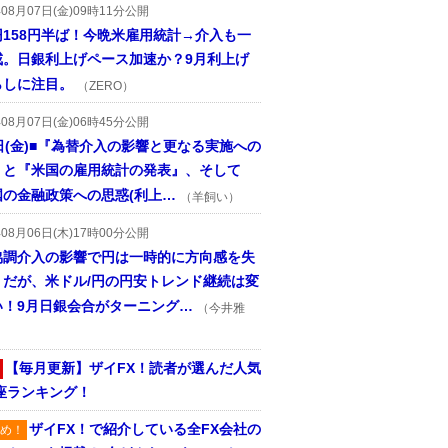
年08月07日(金)09時11分公開
円158円半ば！今晩米雇用統計→介入も一
戒。日銀利上げペース加速か？9月利上げ
らしに注目。
（ZERO）
年08月07日(金)06時45分公開
日(金)■『為替介入の影響と更なる実施への
』と『米国の雇用統計の発表』、そして
国の金融政策への思惑(利上…
（羊飼い）
年08月06日(木)17時00分公開
協調介入の影響で円は一時的に方向感を失
うだが、米ドル/円の円安トレンド継続は変
い！9月日銀会合がターニング…
（今井雅
【毎月更新】ザイFX！読者が選んだ人気
座ランキング！
ザイFX！で紹介している全FX会社の
め！