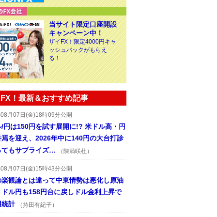
当サイト限定口座開設
キャンペーン中！
ザイFX！限定4000円キャ
ッシュバックがもらえ
る！
FX！最新＆おすすめ記事
年08月07日(金)18時09分公開
/円は150円を試す展開に!? 米ドル高・円
焉を迎え、2026年中に140円の大台打診
ってもサプライズ…
（陳満咲杜）
年08月07日(金)15時43分公開
の楽観論とは違って中東情勢は悪化し原油
、ドル円も158円台に戻しドル金利上昇で
用統計
（持田有紀子）