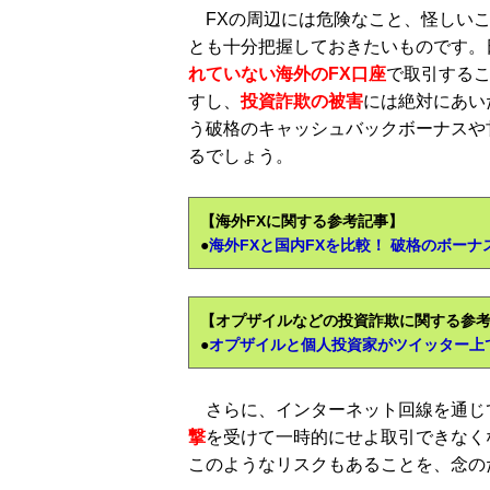
FXの周辺には危険なこと、怪しいこ
とも十分把握しておきたいものです。
れていない海外のFX口座
で取引する
すし、
投資詐欺の被害
には絶対にあい
う破格のキャッシュバックボーナスや
るでしょう。
【海外FXに関する参考記事】
●
海外FXと国内FXを比較！ 破格のボー
【オプザイルなどの投資詐欺に関する参
●
オプザイルと個人投資家がツイッター上で
さらに、インターネット回線を通じて
撃
を受けて一時的にせよ取引できなく
このようなリスクもあることを、念の