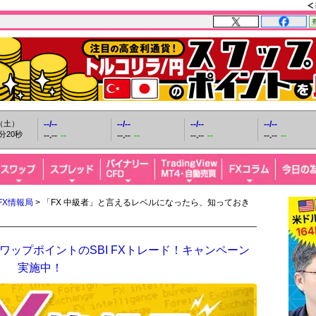
日（土）
--/--
--/--
--/--
--/--
分21秒
--.--
--
--.--
--
--.--
--
--.--
--
FX情報局
> 「FX 中級者」と言えるレベルになったら、知っておき
ップポイントのSBI FXトレード！キャンペーン
実施中！