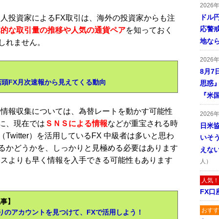
2026
ドル
人投資家によるFX取引は、海外の投資家からも注
応警
体的な取引量の推移や人気の通貨ペア
を知っておく
地な
しれません。
2026
8月7
店頭FX月次速報から見えてくる動向
思惑
『米
情報収集については、為替レートを動かす可能性
2026
に、現在では
ＳＮＳによる情報
などが重宝される時
日米
witter）を活用しているFX 中級者は多いと思わ
いそ
るかどうかを、しっかりと見極める必要はあります
えな
ースよりも早く情報を入手できる可能性もあります
人）
人気！
FX口
記事】
おすす
りのアカウントを見つけて、FXで活用しよう！