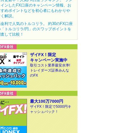
クインしたFX口座のキャンペーン情報、お
すすめポイントなどを初心者にもわかりや
すく解説。
高金利で人気のトルコリラ。 約30のFX口座
の「トルコリラ/円」のスワップポイントを
調査して比較！
ザイFX！限定
キャンペーン実施中
取引コスト業界最安水準!
トレイダーズ証券みんな
のFX
最大100万7000円
ザイFX！限定で5000円キ
ャッシュバック！