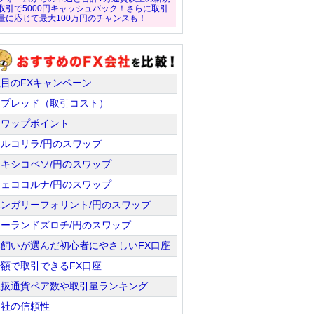
取引で5000円キャッシュバック！さらに取引
量に応じて最大100万円のチャンスも！
注目のFXキャンペーン
スプレッド（取引コスト）
スワップポイント
トルコリラ/円のスワップ
メキシコペソ/円のスワップ
チェココルナ/円のスワップ
ハンガリーフォリント/円のスワップ
ポーランドズロチ/円のスワップ
羊飼いが選んだ初心者にやさしいFX口座
少額で取引できるFX口座
取扱通貨ペア数や取引量ランキング
会社の信頼性