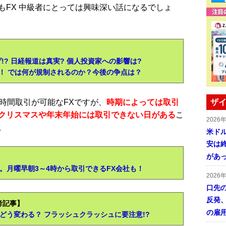
もFX 中級者にとっては興味深い話になるでしょ
】
!? 日経報道は真実? 個人投資家への影響は?
！ では何が規制されるのか？今後の争点は？
時間取引が可能なFXですが、
時期によっては取引
ザイ
クリスマスや年末年始には取引できない日がある
こ
2026
。
米ドル
安は終
があ
】
。月曜早朝3～4時から取引できるFX会社も！
2026
口先
反発
考記事】
の雇
どう変わる？ フラッシュクラッシュに要注意!?