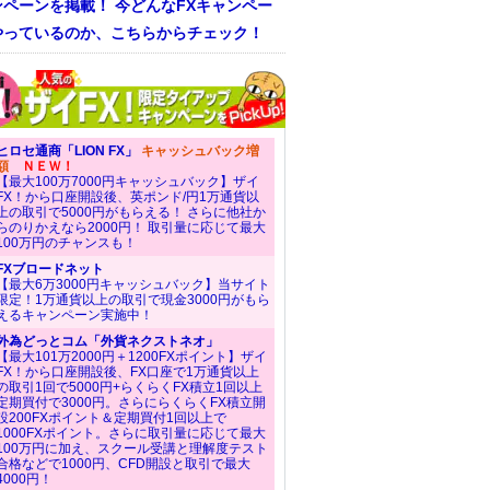
ンペーンを掲載！ 今どんなFXキャンペー
やっているのか、こちらからチェック！
ヒロセ通商「LION FX」
キャッシュバック増
額
ＮＥＷ！
【最大100万7000円キャッシュバック】ザイ
FX！から口座開設後、英ポンド/円1万通貨以
上の取引で5000円がもらえる！ さらに他社か
らのりかえなら2000円！ 取引量に応じて最大
100万円のチャンスも！
FXブロードネット
【最大6万3000円キャッシュバック】当サイト
限定！1万通貨以上の取引で現金3000円がもら
えるキャンペーン実施中！
外為どっとコム「外貨ネクストネオ」
【最大101万2000円＋1200FXポイント】ザイ
FX！から口座開設後、FX口座で1万通貨以上
の取引1回で5000円+らくらくFX積立1回以上
定期買付で3000円。さらにらくらくFX積立開
設200FXポイント＆定期買付1回以上で
1000FXポイント。さらに取引量に応じて最大
100万円に加え、スクール受講と理解度テスト
合格などで1000円、CFD開設と取引で最大
4000円！