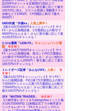
定期買付で3000円。さらにらくらくFX積立開
設200FXポイント＆定期買付1回以上で
1000FXポイント。さらに取引量に応じて最大
100万円に加え、スクール受講と理解度テスト
合格などで1000円、CFD開設と取引で最大
4000円！
GMO外貨「外貨ex」
人気上昇中！
【最大100万4000円キャッシュバック】ザイ
FX！から口座開設後、1万通貨以上の取引で
4000円がもらえる！ さらに取引量に応じて最
大100万円のチャンスも！
ヒロセ通商「LION FX」
キャッシュバック増
額
ＮＥＷ！
【最大100万7000円キャッシュバック】ザイ
FX！から口座開設後、英ポンド/円1万通貨以
上の取引で5000円がもらえる！ さらに他社か
らのりかえなら2000円！ 取引量に応じて最大
100万円のチャンスも！
トレイダーズ証券「みんなのFX」
人気！
Ｎ
ＥＷ！
【最大101万円キャッシュバック】ザイFX！
から口座開設後、FX口座で5万通貨以上の取引
で5000円+シストレ口座で5万通貨以上の取引
で5000円がもらえる！ さらに取引量に応じて
最大100万円のチャンスも！
JFX「MATRIX TRADER」
ＮＥＷ！
【小林芳彦レポート＆TradingViewインジと最
大100万5000円】口座開設完了で小林芳彦オ
リジナルレポート「FXスキャルピングのコ
ツ」およびTradingView専用インジケーター