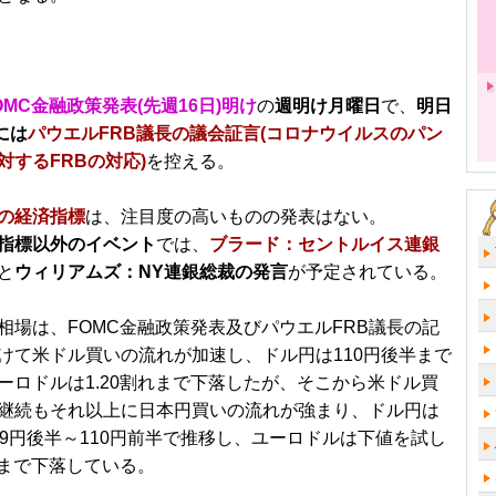
OMC金融政策発表(先週16日)明け
の
週明け月曜日
で、
明日
)には
パウエルFRB議長の議会証言(コロナウイルスのパン
対するFRBの対応)
を控える。
の経済指標
は、注目度の高いものの発表はない。
指標以外のイベント
では、
ブラード：セントルイス連銀
と
ウィリアムズ：NY連銀総裁の発言
が予定されている。
相場は、FOMC金融政策発表及びパウエルFRB議長の記
けて米ドル買いの流れが加速し、ドル円は110円後半まで
ーロドルは1.20割れまで下落したが、そこから米ドル買
継続もそれ以上に日本円買いの流れが強まり、ドル円は
09円後半～110円前半で推移し、ユーロドルは下値を試し
半ばまで下落している。