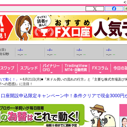
日（日）
--/--
--/--
--/--
--/--
分14秒
--.--
--
--.--
--
--.--
--
--.--
--
れで動く！」
> 6月21日(月)■『米ドル買いの流れの行方』と『主要な株式市場及
げへの思惑)』に注目！
口座開設申込限定キャンペーン中！条件クリアで現金3000円