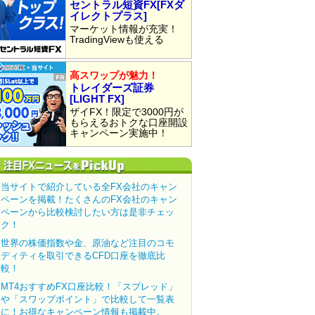
セントラル短資FX[FXダ
イレクトプラス]
マーケット情報が充実！
TradingViewも使える
高スワップが魅力！
トレイダーズ証券
[LIGHT FX]
ザイFX！限定で3000円が
もらえるおトクな口座開設
キャンペーン実施中！
当サイトで紹介している全FX会社のキャン
ペーンを掲載！たくさんのFX会社のキャン
ペーンから比較検討したい方は是非チェッ
ク！
世界の株価指数や金、原油など注目のコモ
ディティを取引できるCFD口座を徹底比
較！
MT4おすすめFX口座比較！「スプレッド」
や「スワップポイント」で比較して一覧表
に！お得なキャンペーン情報も掲載中。