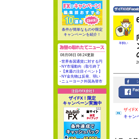
条件が簡単なものや限定
キャンペーンを紹介！
羊飼い
08月08日 08:24更新
世界各国通貨に対する円
2
NY市場動向（取引終了
【来週の注目イベント】
NY金先物は反発、弱い
ニューヨーク外国為替市
ザイFX！限定
キャンペーン実施中
ザイF
キャン