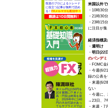
投資のプロによるトレード
米国以外で
に役立つ記事が無料で読め
・10時30
る！
FXメルマガも配信中！
・21時30
・23時15
に注目が集
経済指標及
・
週明け
・
明日(22
のパンデミ
・FOMC金
・今週(6/
録の公表を
・来週(6
ない
米ドル/円は150円を
試す展開に!? 米ドル
・今週に、
高・円安は終焉を迎
え、2026年中に140
→23日、7
円の大台打診があっ
てもサプライズでは
・来週・7