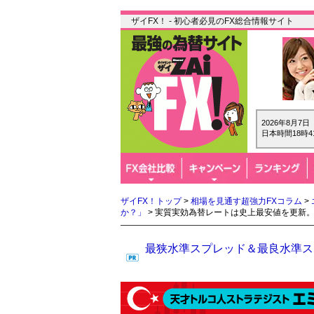
ザイFX！ - 初心者必見のFX総合情報サイト
2026年8月7
日本時間18時4
ザイFX！トップ
>
相場を見通す超強力FXコラム
>
か？」
> 実質実効為替レートは史上最安値を更新
最狭水準スプレッド＆最良水準スワ