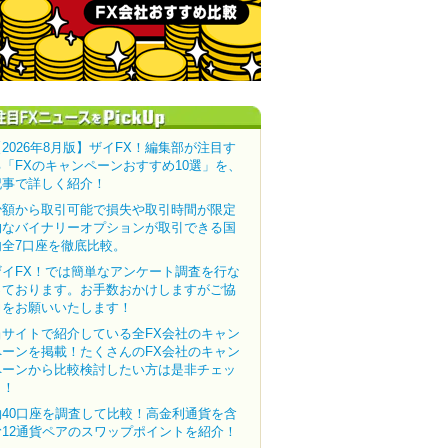
【2026年8月版】ザイFX！編集部が注目す
る「FXのキャンペーンおすすめ10選」を、
記事で詳しく紹介！
少額から取引可能で損失や取引時間が限定
的なバイナリーオプションが取引できる国
内全7口座を徹底比較。
ザイFX！では簡単なアンケート調査を行な
っております。お手数おかけしますがご協
力をお願いいたします！
当サイトで紹介している全FX会社のキャン
ペーンを掲載！たくさんのFX会社のキャン
ペーンから比較検討したい方は是非チェッ
ク！
約40口座を調査して比較！高金利通貨を含
む12通貨ペアのスワップポイントを紹介！