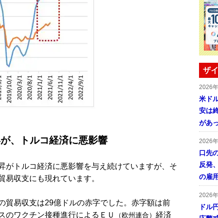
ザイ
2026
米ドル
安は終
があ
昇が、トルコ経済に悪影響
2026
口先
反発
昇がトルコ経済に悪影響を与え続けていますが、そ
の雇
貿易収支にも現れています。
2026
貿易収支は29億ドルの赤字でした。赤字額は前
ドル
スのワクチン接種進行によるＥＵ
経済
（欧州連合）