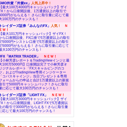
GMO外貨「外貨ex」
人気上昇中！
【最大100万4000円キャッシュバック】ザイ
FX！から口座開設後、1万通貨以上の取引で
4000円がもらえる！ さらに取引量に応じて最
大100万円のチャンスも！
トレイダーズ証券「みんなのFX」
人気！
Ｎ
ＥＷ！
【最大101万円キャッシュバック】ザイFX！
から口座開設後、FX口座で5万通貨以上の取引
で5000円+シストレ口座で5万通貨以上の取引
で5000円がもらえる！ さらに取引量に応じて
最大100万円のチャンスも！
JFX「MATRIX TRADER」
ＮＥＷ！
【小林芳彦レポート＆TradingViewインジと最
大100万5000円】口座開設完了で小林芳彦オ
リジナルレポート「FXスキャルピングのコ
ツ」およびTradingView専用インジケーター
「コバスキャインジ」当日プレゼント＆専用
フォームからの申込と合計1万通貨以上の新規
取引で5000円キャッシュバック！さらに取引
量に応じて最大100万円のチャンスも！
トレイダーズ証券「LIGHT FX」
ＮＥＷ！
【最大100万3000円キャッシュバック】ザイ
FX！から口座開設後、LIGHT FXで5万通貨以
上の取引で3000円がもらえる！さらに取引量
に応じて最大100万円のチャンスも！