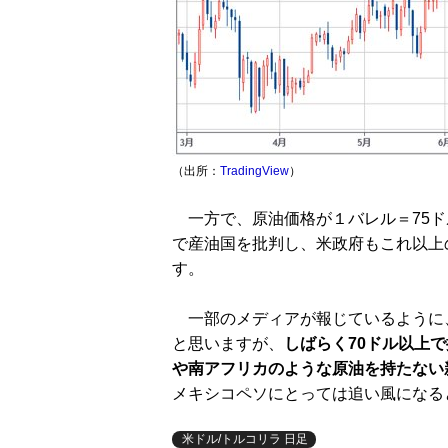
（出所：
TradingView
）
一方で、原油価格が１バレル＝75ド
で産油国を批判し、米政府もこれ以上
す。
一部のメディアが報じているように、
と思いますが、
しばらく70ドル以上
や南アフリカのような原油を持たない
メキシコペソにとっては追い風になる
米ドル/トルコリラ 日足