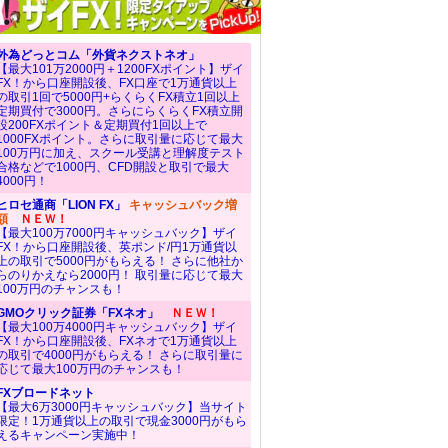
外為どっとコム「外貨ネクストネオ」
【最大101万2000円＋1200FXポイント】ザイ
FX！から口座開設後、FX口座で1万通貨以上
の取引1回で5000円+らくらくFX積立1回以上
定期買付で3000円。さらにらくらくFX積立開
設200FXポイント＆定期買付1回以上で
1000FXポイント。さらに取引量に応じて最大
100万円に加え、スクール受講と理解度テスト
合格などで1000円、CFD開設と取引で最大
4000円！
ヒロセ通商「LION FX」
キャッシュバック増
額
ＮＥＷ！
【最大100万7000円キャッシュバック】ザイ
FX！から口座開設後、英ポンド/円1万通貨以
上の取引で5000円がもらえる！ さらに他社か
らのりかえなら2000円！ 取引量に応じて最大
100万円のチャンスも！
GMOクリック証券「FXネオ」
ＮＥＷ！
【最大100万4000円キャッシュバック】ザイ
FX！から口座開設後、FXネオで1万通貨以上
の取引で4000円がもらえる！ さらに取引量に
応じて最大100万円のチャンスも！
FXブロードネット
【最大6万3000円キャッシュバック】当サイト
限定！1万通貨以上の取引で現金3000円がもら
えるキャンペーン実施中！