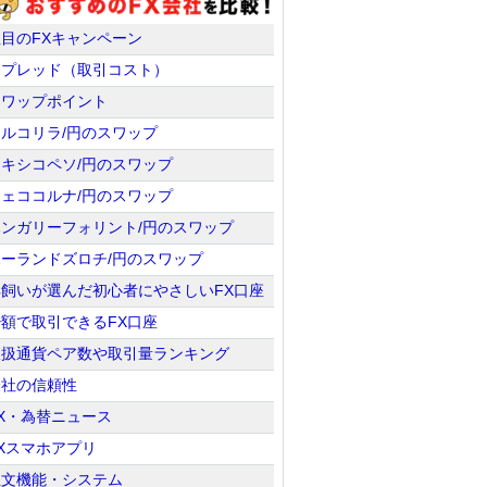
注目のFXキャンペーン
スプレッド（取引コスト）
スワップポイント
トルコリラ/円のスワップ
メキシコペソ/円のスワップ
チェココルナ/円のスワップ
ハンガリーフォリント/円のスワップ
ポーランドズロチ/円のスワップ
羊飼いが選んだ初心者にやさしいFX口座
少額で取引できるFX口座
取扱通貨ペア数や取引量ランキング
会社の信頼性
X・為替ニュース
Xスマホアプリ
注文機能・システム