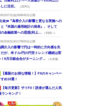
戒。日銀利上げペース加速か？9月利上げ
らしに注目。
（ZERO）
年08月07日(金)06時45分公開
日(金)■『為替介入の影響と更なる実施への
』と『米国の雇用統計の発表』、そして
国の金融政策への思惑(利上…
（羊飼い）
年08月06日(木)17時00分公開
協調介入の影響で円は一時的に方向感を失
うだが、米ドル/円の円安トレンド継続は変
い！9月日銀会合がターニング…
（今井雅
【最新のお得な情報！】FXのキャンペー
すめ10選！
【毎月更新】ザイFX！読者が選んだ人気
座ランキング！