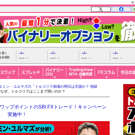
日（金）
--/--
--/--
--/--
--/--
1分9秒
--.--
--
--.--
--
--.--
--
--.--
--
エミン・ユルマズの「トルコリラ相場の明日は天国か？ 地獄
。なぜ、トルコリラはここまで弱いのか？
ップポイントのSBI FXトレード！キャンペーン
実施中！