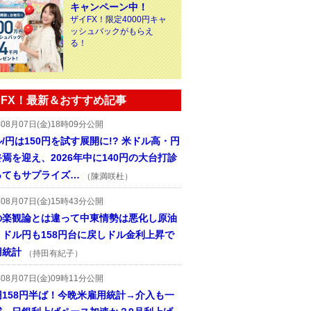
キャンペーン中！
ザイFX！限定4000円キャ
ッシュバックがもらえ
る！
FX！最新＆おすすめ記事
年08月07日(金)18時09分公開
/円は150円を試す展開に!? 米ドル高・円
焉を迎え、2026年中に140円の大台打診
ってもサプライズ…
（陳満咲杜）
年08月07日(金)15時43分公開
の楽観論とは違って中東情勢は悪化し原油
、ドル円も158円台に戻しドル金利上昇で
用統計
（持田有紀子）
年08月07日(金)09時11分公開
円158円半ば！今晩米雇用統計→介入も一