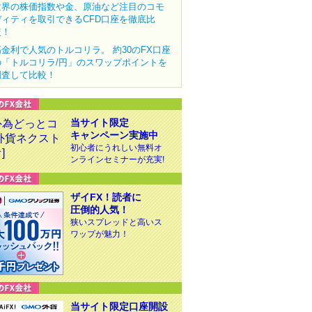
世界の株価指数や金、原油など注目のコモ
ディティを取引できるCFD口座を徹底比
較！
高金利で人気のトルコリラ。 約30のFX口座
の「トルコリラ/円」のスワップポイントを
調査して比較！
当サイト限定
キャンペーン実施中
初心者にうれしい無料オ
ンラインセミナーが充実!
ザイFX！読者に
圧倒的人気！
狭いスプレッドと高いス
ワップが魅力！
当サイト限定口座開設