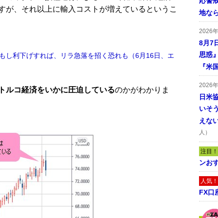
応警
すが、それ以上に輸入コストが増えているというこ
地な
2026
8月7
思惑
もし利下げすれば、リラ急落を招く恐れも（6月16日、エ
『米
2026
トルコ経済をいかに圧迫している
のかがわかりま
日米
いそ
えな
人）
注目！
ンおす
人気！
FX口