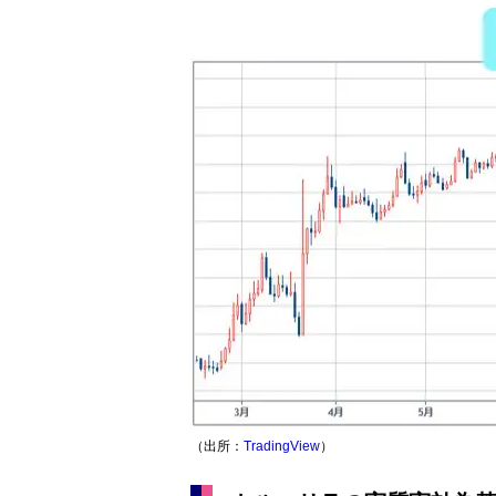
（出所：
TradingView
）