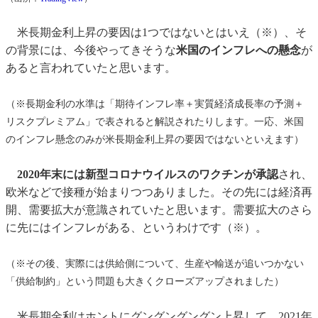
米長期金利上昇の要因は1つではないとはいえ（※）、そ
の背景には、今後やってきそうな
米国のインフレへの懸念
が
あると言われていたと思います。
（※長期金利の水準は「期待インフレ率＋実質経済成長率の予測＋
リスクプレミアム」で表されると解説されたりします。一応、米国
のインフレ懸念のみが米長期金利上昇の要因ではないといえます）
2020年末には新型コロナウイルスのワクチンが承認
され、
欧米などで接種が始まりつつありました。その先には経済再
開、需要拡大が意識されていたと思います。需要拡大のさら
に先にはインフレがある、というわけです（※）。
（※その後、実際には供給側について、生産や輸送が追いつかない
「供給制約」という問題も大きくクローズアップされました）
米長期金利はホントにグングングングン上昇して、2021年