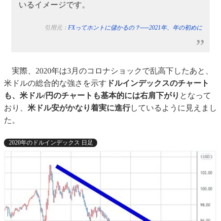
いるイメージです。
引用元：
FXってホントに儲かるの？──2021年、年の初めに
実際、2020年は3月のコロナショックで乱高下したあと、
米ドルの総合的な強さを示す
ドルインデックスのチャート
も、米ドル/円のチャートも基本的には右肩下がり
となって
おり、
米ドル安がかなり着実に進行
しているように見えまし
た。
2020年のドルインデックス 日足