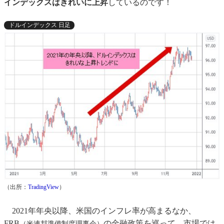
インデックスはきれいに上昇
しているのです！
ドルインデックス 日足
（出所：
TradingView
）
2021年年央以降、米国のインフレ率が高まるなか、
FRB
の金融政策を巡って、市場では
（米連邦準備制度理事会）