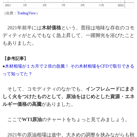
（出所：
TradingView
）
2021年前半には
木材価格
という、普段は地味な存在のコモ
ディティがとんでもなく急上昇して、一躍脚光を浴びたこと
もありました。
【参考記事】
●
木材相場が１カ月で２倍の急騰！ その木材相場をCFDで取引できる
って知ってた？
そして、コモディティのなかでも、
インフレムードにまさ
しく火をつけたものとして、原油をはじめとした資源・エネ
ルギー価格の高騰
がありました。
ここで
WTI原油
のチャートをちょっと見てみましょう。
2021年の原油相場は途中、大きめの調整を挟みながらも秋